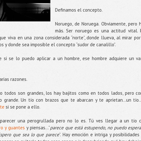
Definamos el concepto.
Noruego, de Noruega. Obviamente, pero 
más. Ser noruego es una actitud vital. 
que viva en una zona considerada “norte”, donde llueva, al mirar por
s y donde sea imposible el concepto “sudor de canalillo”.
 si se lo puedo aplicar a un hombre, ese hombre adquiere un va
arias razones.
 no todos son grandes, los hay bajitos como en todos lados, pero c
 grande. Un tío con brazos que te abarcan y te aprietan…un tío...
rte
si se pone a ello.
parecer una perogrullada pero no lo es. Tú ves llegar a un tío 
rro y guantes
y piensas...”
parece que está estupendo, no puedo espera
Espero que sea lo que parece
”. Hay emoción e intriga y posibilidades