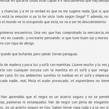
 pensar en quitarle todas esas capas e ir descubriendo qué hay debajo
r y chanclas y a mí la verdad es que no me sugiere nada. Que si, que
e está la emoción si ya lo he visto todo según llega? Y además, no
 el mundo ve lo estupendo que está, no va a ser mi descubrimiento.
primeros encuentros. Una vez que has comprobado la mercancía, m
vez en cuando…y recrearte pensando: si que tuve buen ojo y moríos
ero con ropa de abrigo.
y puede que bufanda..pero jamás llevan paraguas.
lo de madera y poca luz y sofá con mantitas. Llueve mucho y lo ves 
arte con cualquier excusa con la mantita en el sofá y que venga
en calor. En los ambientes sureños te tumbas en el sofá y empieza
cado nadie...mal. Mola el sudor provocado…el espontáneo no tiene
. Han aprendido que el negro es un acierto seguro y no se permi
ias, palmeras ni estampados. Van de negro con pinta de elegante
glos…es un acierto seguro en tíos. Saben llevar ropa ruda y a la vez si