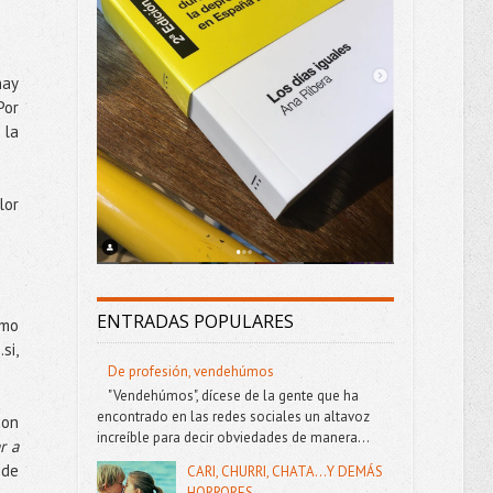
hay
Por
 la
lor
ENTRADAS POPULARES
omo
si,
De profesión, vendehúmos
"Vendehúmos", dícese de la gente que ha
encontrado en las redes sociales un altavoz
con
increíble para decir obviedades de manera...
r a
 de
CARI, CHURRI, CHATA...Y DEMÁS
HORRORES