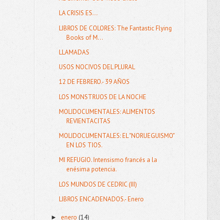
LA CRISIS ES...
LIBROS DE COLORES: The Fantastic Flying
Books of M...
LLAMADAS
USOS NOCIVOS DEL PLURAL
12 DE FEBRERO.- 39 AÑOS
LOS MONSTRUOS DE LA NOCHE
MOLIDOCUMENTALES: ALIMENTOS
REVIENTACITAS
MOLIDOCUMENTALES: EL "NORUEGUISMO"
EN LOS TIOS.
MI REFUGIO. Intensismo francés a la
enésima potencia.
LOS MUNDOS DE CEDRIC (III)
LIBROS ENCADENADOS.- Enero
enero
(14)
►