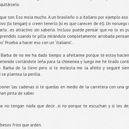
quitárselo.
que son. Eso mola mucho. A un brasileño o a italiano por ejemplo eso
ivo (lo tengan) o creen tenerlo (si es que carecen de él). Un noruego 
rlo…es atractivo sin saberlo. Incluso puede pensar que no lo es p
prendido cuando te pilla mirándole completamente arrobada pensa
vo
”. Prueba a hacer eso con un “italiano”…
. Barba de no me ha dado tiempo a afeitarme porque te estoy hacie
etenido cortándote leña para la chimenea y luego me he tirado cont
 Barba de la llevo pero si te molesta me la afeito y seguiré sie
 se plantea la perilla.
poner las cadenas si te quedas en medio de la carretera con una g
nen pinta de saber.
e no tengan nada que decir...si no porque te escuchan y si les de
 besos fríos que arden.