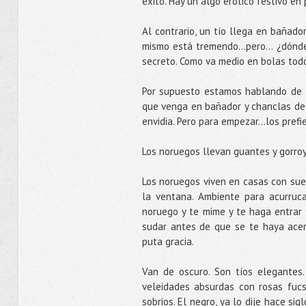
éxito. Hay un algo erótico festivo en
Al contrario, un tío llega en bañado
mismo está tremendo...pero... ¿dónd
secreto. Como va medio en bolas todo
Por supuesto estamos hablando de 
que venga en bañador y chanclas de 
envidia. Pero para empezar...los prefi
Los noruegos llevan guantes y gorro
Los noruegos viven en casas con sue
la ventana. Ambiente para acurruc
noruego y te mime y te haga entrar 
sudar antes de que se te haya acer
puta gracia.
Van de oscuro. Son tíos elegantes
veleidades absurdas con rosas fucs
sobrios. El negro, ya lo dije hace si