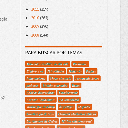
2011
(219)
►
2010
(265)
►
egla.
2009
(290)
►
2008
(144)
►
PARA BUSCAR POR TEMAS
Momentos estelares de mi vida
Pensando..
El libro y yo
Frivolidades
Maternity
Perfiles
Indignaciones
Modo aleatorio
recomendaciones
podcasts
Molidocumentales
Bruce
Criticas destructivas
Unadocenade
to?
Cuentos "didactivos"
La comunidad
Washington roadtrip
despellejes
Mi padre
hombres fantásticos
Grandes Momentos Etílicos
Los mundos de Cedric
Mi "no vida amorosa"