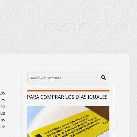
Los
PARA COMPRAR LOS DÍAS IGUALES
les
ión
que
íos
 de