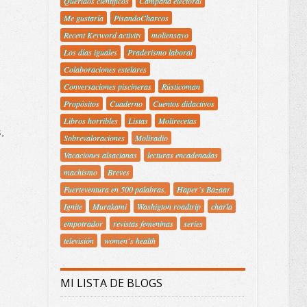
Queridos científicos
Campaña electoral
Me gustaría
PisandoCharcos
Recent Keyword activity
moliensayo
Los días iguales
Praderismo laboral
Colaboraciones estelares
Conversaciones piscineras
Rústicoman
Propósitos
Cuaderno
Cuentos didactivos
Libros horribles
Listas
Molirecetas
,
Sobrevaloraciones
Moliradio
Vacaciones alsacianas
lecturas encadenadas
machismo
Breves
Fuerteventura en 500 palabras.
Haper´s Bazaar
Ignite
Murakami
Washigton roadtrip
charla
empotrador
revistas femeninas
series
televisión
women´s health
MI LISTA DE BLOGS