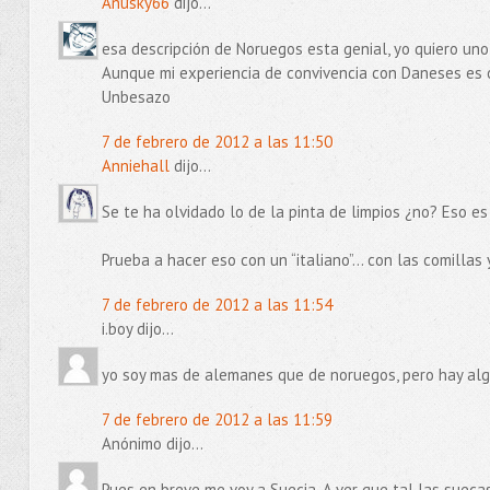
Anusky66
dijo...
esa descripción de Noruegos esta genial, yo quiero uno
Aunque mi experiencia de convivencia con Daneses es 
Unbesazo
7 de febrero de 2012 a las 11:50
Anniehall
dijo...
Se te ha olvidado lo de la pinta de limpios ¿no? Eso es
Prueba a hacer eso con un “italiano”… con las comillas 
7 de febrero de 2012 a las 11:54
i.boy dijo...
yo soy mas de alemanes que de noruegos, pero hay alg
7 de febrero de 2012 a las 11:59
Anónimo dijo...
Pues en breve me voy a Suecia. A ver que tal las suecas.