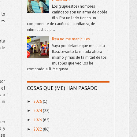
.
Los (supuestos) nombres
cariñosos son un arma de doble
 lo
filo. Por un lado tienen un
 es
componente de cariño, de confianza, de
intimidad, de p...
Ikea no me manipules
ola
Vaya por delante que me gusta
 de
Ikea. Levanto la mirada ahora
mismo y más de la mitad de los
muebles que veo los he
comprado allí. Me gusta...
por
COSAS QUE (ME) HAN PASADO
 el
s a
 ni
2026
(1)
►
2024
(22)
►
2023
(67)
►
ten
s y
2022
(86)
►
 se