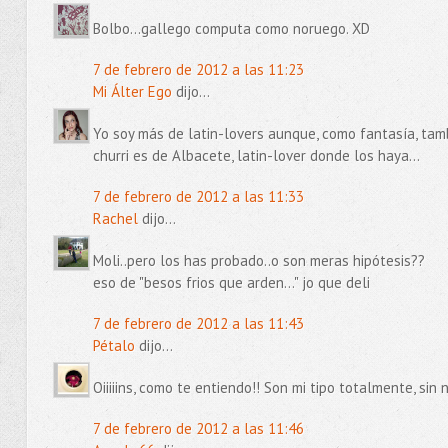
Bolbo...gallego computa como noruego. XD
7 de febrero de 2012 a las 11:23
Mi Álter Ego
dijo...
Yo soy más de latin-lovers aunque, como fantasía, tamb
churri es de Albacete, latin-lover donde los haya...
7 de febrero de 2012 a las 11:33
Rachel
dijo...
Moli..pero los has probado..o son meras hipótesis??
eso de "besos frios que arden..." jo que deli
7 de febrero de 2012 a las 11:43
Pétalo
dijo...
Oiiiiins, como te entiendo!! Son mi tipo totalmente, sin 
7 de febrero de 2012 a las 11:46