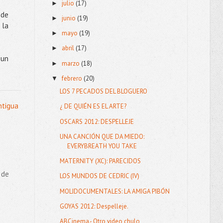
julio
(17)
►
nde
junio
(19)
►
 la
mayo
(19)
►
abril
(17)
►
 un
marzo
(18)
►
febrero
(20)
▼
LOS 7 PECADOS DEL BLOGUERO
ntigua
¿ DE QUIÉN ES EL ARTE?
OSCARS 2012: DESPELLEJE
UNA CANCIÓN QUE DA MIEDO:
EVERYBREATH YOU TAKE
MATERNITY (XC): PARECIDOS
 de
LOS MUNDOS DE CEDRIC (IV)
MOLIDOCUMENTALES: LA AMIGA PIBÓN
GOYAS 2012: Despelleje.
ABCinema.- Otro video chulo