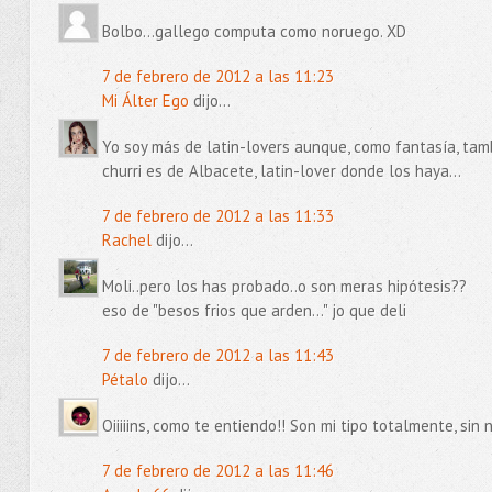
Bolbo...gallego computa como noruego. XD
7 de febrero de 2012 a las 11:23
Mi Álter Ego
dijo...
Yo soy más de latin-lovers aunque, como fantasía, tamb
churri es de Albacete, latin-lover donde los haya...
7 de febrero de 2012 a las 11:33
Rachel
dijo...
Moli..pero los has probado..o son meras hipótesis??
eso de "besos frios que arden..." jo que deli
7 de febrero de 2012 a las 11:43
Pétalo
dijo...
Oiiiiins, como te entiendo!! Son mi tipo totalmente, sin 
7 de febrero de 2012 a las 11:46