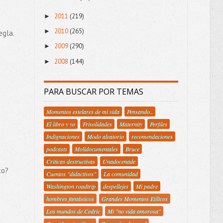
2011
(219)
►
2010
(265)
►
egla.
2009
(290)
►
2008
(144)
►
PARA BUSCAR POR TEMAS
Momentos estelares de mi vida
Pensando..
El libro y yo
Frivolidades
Maternity
Perfiles
Indignaciones
Modo aleatorio
recomendaciones
podcasts
Molidocumentales
Bruce
Criticas destructivas
Unadocenade
to?
Cuentos "didactivos"
La comunidad
Washington roadtrip
despellejes
Mi padre
hombres fantásticos
Grandes Momentos Etílicos
Los mundos de Cedric
Mi "no vida amorosa"