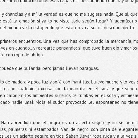
 pensar en quitarle todas esas capas e ir descubriendo qué hay debajo
r y chanclas y a mí la verdad es que no me sugiere nada. Que si, que
e está la emoción si ya lo he visto todo según llega? Y además, no
 el mundo ve lo estupendo que está, no va a ser mi descubrimiento.
primeros encuentros. Una vez que has comprobado la mercancía, m
vez en cuando…y recrearte pensando: si que tuve buen ojo y moríos
ero con ropa de abrigo.
y puede que bufanda..pero jamás llevan paraguas.
lo de madera y poca luz y sofá con mantitas. Llueve mucho y lo ves 
arte con cualquier excusa con la mantita en el sofá y que venga
en calor. En los ambientes sureños te tumbas en el sofá y empieza
cado nadie...mal. Mola el sudor provocado…el espontáneo no tiene
. Han aprendido que el negro es un acierto seguro y no se permi
ias, palmeras ni estampados. Van de negro con pinta de elegante
glos…es un acierto seguro en tíos. Saben llevar ropa ruda y a la vez si