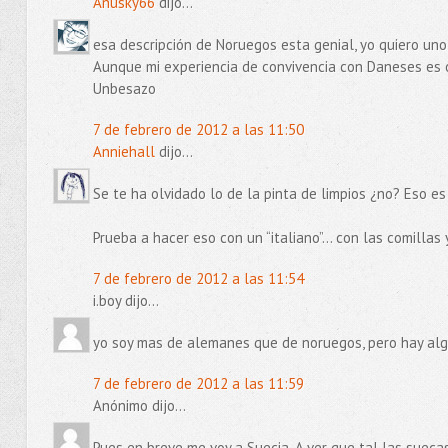
Anusky66
dijo...
esa descripción de Noruegos esta genial, yo quiero uno
Aunque mi experiencia de convivencia con Daneses es 
Unbesazo
7 de febrero de 2012 a las 11:50
Anniehall
dijo...
Se te ha olvidado lo de la pinta de limpios ¿no? Eso es
Prueba a hacer eso con un “italiano”… con las comillas 
7 de febrero de 2012 a las 11:54
i.boy dijo...
yo soy mas de alemanes que de noruegos, pero hay alg
7 de febrero de 2012 a las 11:59
Anónimo dijo...
Pues en breve me voy a Suecia. A ver que tal las suecas.