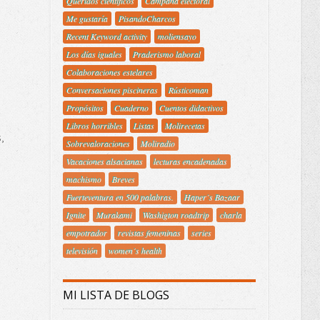
Queridos científicos
Campaña electoral
Me gustaría
PisandoCharcos
Recent Keyword activity
moliensayo
Los días iguales
Praderismo laboral
Colaboraciones estelares
Conversaciones piscineras
Rústicoman
Propósitos
Cuaderno
Cuentos didactivos
Libros horribles
Listas
Molirecetas
,
Sobrevaloraciones
Moliradio
Vacaciones alsacianas
lecturas encadenadas
machismo
Breves
Fuerteventura en 500 palabras.
Haper´s Bazaar
Ignite
Murakami
Washigton roadtrip
charla
empotrador
revistas femeninas
series
televisión
women´s health
MI LISTA DE BLOGS