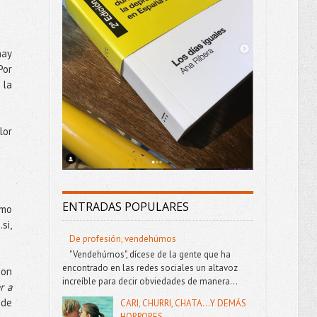
hay
Por
 la
lor
ENTRADAS POPULARES
omo
si,
De profesión, vendehúmos
"Vendehúmos", dícese de la gente que ha
encontrado en las redes sociales un altavoz
con
increíble para decir obviedades de manera...
r a
 de
CARI, CHURRI, CHATA...Y DEMÁS
HORRORES