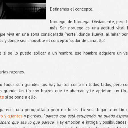
Definamos el concepto.
Noruego, de Noruega. Obviamente, pero 
más. Ser noruego es una actitud vital. 
que viva en una zona considerada “norte”, donde llueva, al mirar por
s y donde sea imposible el concepto “sudor de canalillo”.
 si se lo puedo aplicar a un hombre, ese hombre adquiere un va
arias razones.
 no todos son grandes, los hay bajitos como en todos lados, pero c
 grande. Un tío con brazos que te abarcan y te aprietan…un tío...
rte
si se pone a ello.
parecer una perogrullada pero no lo es. Tú ves llegar a un tío 
rro y guantes
y piensas...”
parece que está estupendo, no puedo espera
Espero que sea lo que parece
”. Hay emoción e intriga y posibilidades