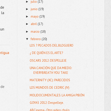
julio
(17)
►
nde
junio
(19)
►
 la
mayo
(19)
►
abril
(17)
►
 un
marzo
(18)
►
febrero
(20)
▼
LOS 7 PECADOS DEL BLOGUERO
ntigua
¿ DE QUIÉN ES EL ARTE?
OSCARS 2012: DESPELLEJE
UNA CANCIÓN QUE DA MIEDO:
EVERYBREATH YOU TAKE
MATERNITY (XC): PARECIDOS
 de
LOS MUNDOS DE CEDRIC (IV)
MOLIDOCUMENTALES: LA AMIGA PIBÓN
GOYAS 2012: Despelleje.
ABCinema.- Otro video chulo