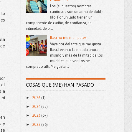
.
Los (supuestos) nombres
cariñosos son un arma de doble
 lo
filo. Por un lado tienen un
 es
componente de cariño, de confianza, de
intimidad, de p...
Ikea no me manipules
ola
Vaya por delante que me gusta
 de
Ikea. Levanto la mirada ahora
mismo y más de la mitad de los
muebles que veo los he
comprado allí. Me gusta...
por
COSAS QUE (ME) HAN PASADO
 el
s a
 ni
2026
(1)
►
2024
(22)
►
2023
(67)
►
ten
s y
2022
(86)
►
 se