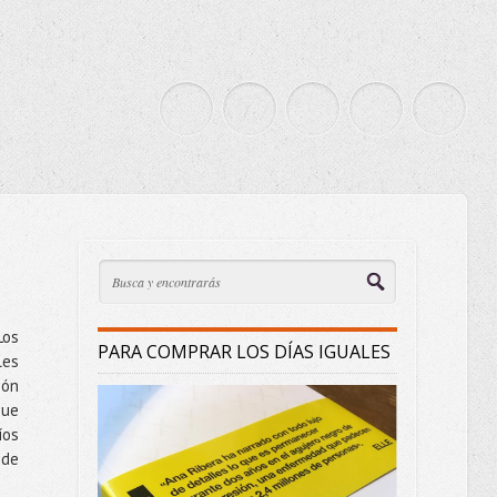
Los
PARA COMPRAR LOS DÍAS IGUALES
les
ión
que
íos
 de