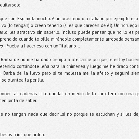
quitárselo.
que son. Eso mola mucho. A un brasileño o a italiano por ejemplo eso
ivo (lo tengan) o creen tenerlo (si es que carecen de él). Un noruego 
rlo…es atractivo sin saberlo. Incluso puede pensar que no lo es p
prendido cuando te pilla mirándole completamente arrobada pensa
vo
”. Prueba a hacer eso con un “italiano”…
. Barba de no me ha dado tiempo a afeitarme porque te estoy hacie
etenido cortándote leña para la chimenea y luego me he tirado cont
 Barba de la llevo pero si te molesta me la afeito y seguiré sie
 se plantea la perilla.
poner las cadenas si te quedas en medio de la carretera con una g
nen pinta de saber.
e no tengan nada que decir...si no porque te escuchan y si les de
 besos fríos que arden.