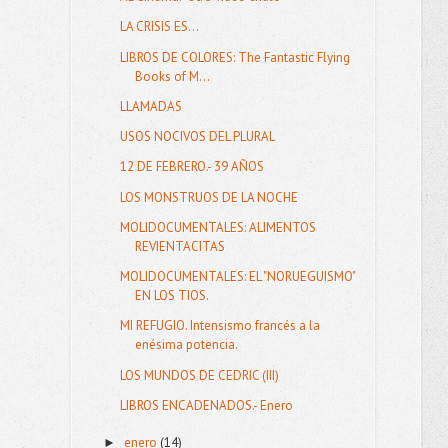
LA CRISIS ES...
LIBROS DE COLORES: The Fantastic Flying
Books of M...
LLAMADAS
USOS NOCIVOS DEL PLURAL
12 DE FEBRERO.- 39 AÑOS
LOS MONSTRUOS DE LA NOCHE
MOLIDOCUMENTALES: ALIMENTOS
REVIENTACITAS
MOLIDOCUMENTALES: EL "NORUEGUISMO"
EN LOS TIOS.
MI REFUGIO. Intensismo francés a la
enésima potencia.
LOS MUNDOS DE CEDRIC (III)
LIBROS ENCADENADOS.- Enero
enero
(14)
►