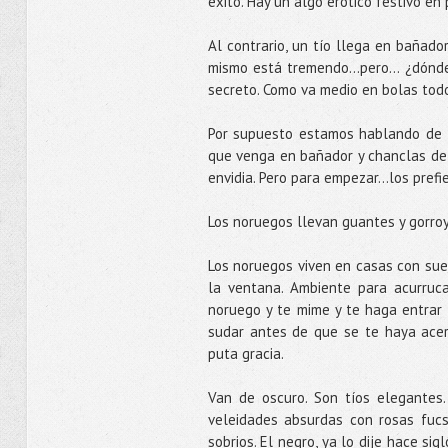
éxito. Hay un algo erótico festivo en
Al contrario, un tío llega en bañado
mismo está tremendo...pero... ¿dónd
secreto. Como va medio en bolas todo
Por supuesto estamos hablando de 
que venga en bañador y chanclas de 
envidia. Pero para empezar...los prefi
Los noruegos llevan guantes y gorro
Los noruegos viven en casas con sue
la ventana. Ambiente para acurruc
noruego y te mime y te haga entrar 
sudar antes de que se te haya acer
puta gracia.
Van de oscuro. Son tíos elegantes
veleidades absurdas con rosas fucs
sobrios. El negro, ya lo dije hace si