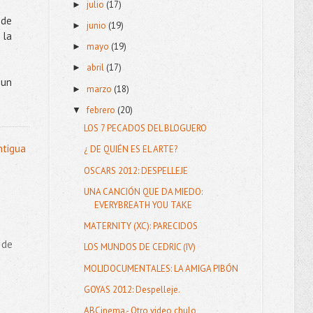
julio
(17)
►
nde
junio
(19)
►
 la
mayo
(19)
►
abril
(17)
►
 un
marzo
(18)
►
febrero
(20)
▼
LOS 7 PECADOS DEL BLOGUERO
ntigua
¿ DE QUIÉN ES EL ARTE?
OSCARS 2012: DESPELLEJE
UNA CANCIÓN QUE DA MIEDO:
EVERYBREATH YOU TAKE
MATERNITY (XC): PARECIDOS
 de
LOS MUNDOS DE CEDRIC (IV)
MOLIDOCUMENTALES: LA AMIGA PIBÓN
GOYAS 2012: Despelleje.
ABCinema.- Otro video chulo