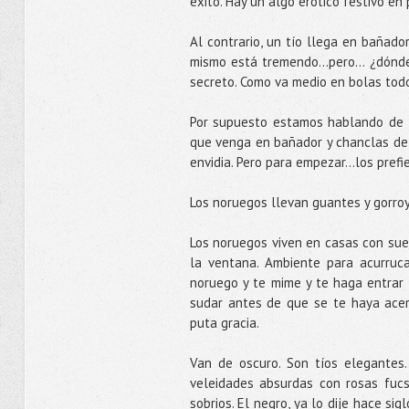
éxito. Hay un algo erótico festivo en
Al contrario, un tío llega en bañado
mismo está tremendo...pero... ¿dónd
secreto. Como va medio en bolas todo
Por supuesto estamos hablando de 
que venga en bañador y chanclas de 
envidia. Pero para empezar...los prefi
Los noruegos llevan guantes y gorro
Los noruegos viven en casas con sue
la ventana. Ambiente para acurruc
noruego y te mime y te haga entrar 
sudar antes de que se te haya acer
puta gracia.
Van de oscuro. Son tíos elegantes
veleidades absurdas con rosas fucs
sobrios. El negro, ya lo dije hace si