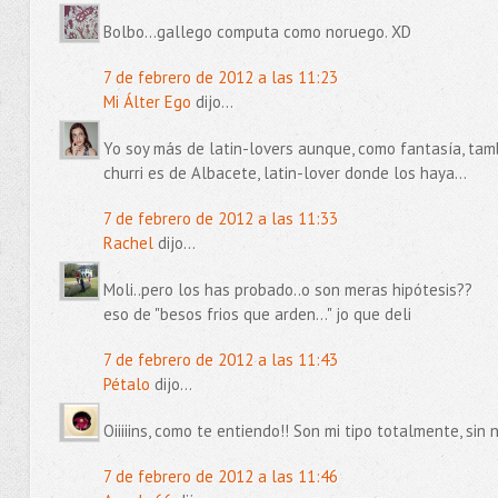
Bolbo...gallego computa como noruego. XD
7 de febrero de 2012 a las 11:23
Mi Álter Ego
dijo...
Yo soy más de latin-lovers aunque, como fantasía, tamb
churri es de Albacete, latin-lover donde los haya...
7 de febrero de 2012 a las 11:33
Rachel
dijo...
Moli..pero los has probado..o son meras hipótesis??
eso de "besos frios que arden..." jo que deli
7 de febrero de 2012 a las 11:43
Pétalo
dijo...
Oiiiiins, como te entiendo!! Son mi tipo totalmente, sin 
7 de febrero de 2012 a las 11:46