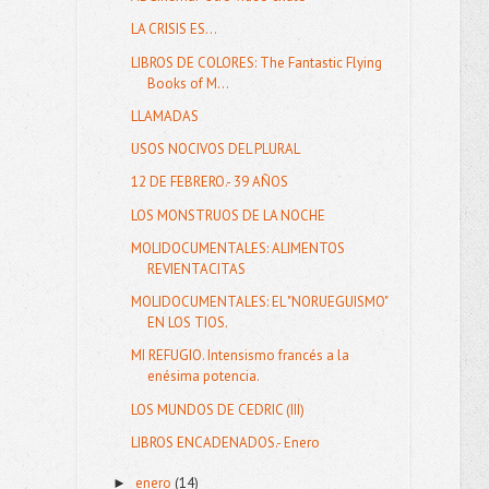
LA CRISIS ES...
LIBROS DE COLORES: The Fantastic Flying
Books of M...
LLAMADAS
USOS NOCIVOS DEL PLURAL
12 DE FEBRERO.- 39 AÑOS
LOS MONSTRUOS DE LA NOCHE
MOLIDOCUMENTALES: ALIMENTOS
REVIENTACITAS
MOLIDOCUMENTALES: EL "NORUEGUISMO"
EN LOS TIOS.
MI REFUGIO. Intensismo francés a la
enésima potencia.
LOS MUNDOS DE CEDRIC (III)
LIBROS ENCADENADOS.- Enero
enero
(14)
►