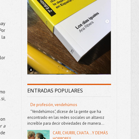
hay
Por
 la
lor
ENTRADAS POPULARES
omo
si,
De profesión, vendehúmos
"Vendehúmos", dícese de la gente que ha
encontrado en las redes sociales un altavoz
con
increíble para decir obviedades de manera...
r a
 de
CARI, CHURRI, CHATA...Y DEMÁS
HORRORES