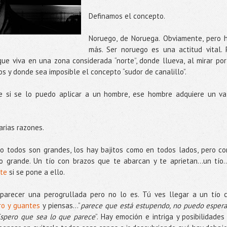
Definamos el concepto.
Noruego, de Noruega. Obviamente, pero 
más. Ser noruego es una actitud vital. 
que viva en una zona considerada “norte”, donde llueva, al mirar por
s y donde sea imposible el concepto “sudor de canalillo”.
 si se lo puedo aplicar a un hombre, ese hombre adquiere un va
arias razones.
 no todos son grandes, los hay bajitos como en todos lados, pero c
 grande. Un tío con brazos que te abarcan y te aprietan…un tío...
rte
si se pone a ello.
parecer una perogrullada pero no lo es. Tú ves llegar a un tío 
rro y guantes
y piensas...”
parece que está estupendo, no puedo espera
Espero que sea lo que parece
”. Hay emoción e intriga y posibilidades