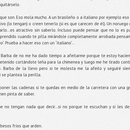
quitárselo.
que son. Eso mola mucho. A un brasileño o a italiano por ejemplo eso
ivo (lo tengan) o creen tenerlo (si es que carecen de él). Un noruego 
rlo…es atractivo sin saberlo. Incluso puede pensar que no lo es p
prendido cuando te pilla mirándole completamente arrobada pensa
vo
”. Prueba a hacer eso con un “italiano”…
. Barba de no me ha dado tiempo a afeitarme porque te estoy hacie
etenido cortándote leña para la chimenea y luego me he tirado cont
 Barba de la llevo pero si te molesta me la afeito y seguiré sie
 se plantea la perilla.
poner las cadenas si te quedas en medio de la carretera con una g
nen pinta de saber.
e no tengan nada que decir...si no porque te escuchan y si les de
 besos fríos que arden.