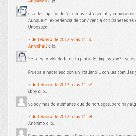
Anusky66
dijo...
esa descripción de Noruegos esta genial, yo quiero uno
Aunque mi experiencia de convivencia con Daneses es 
Unbesazo
7 de febrero de 2012 a las 11:50
Anniehall
dijo...
Se te ha olvidado lo de la pinta de limpios ¿no? Eso es
Prueba a hacer eso con un “italiano”… con las comillas 
7 de febrero de 2012 a las 11:54
i.boy dijo...
yo soy mas de alemanes que de noruegos, pero hay alg
7 de febrero de 2012 a las 11:59
Anónimo dijo...
Pues en breve me voy a Suecia. A ver que tal las suecas.