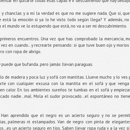
 pensar en quitarle todas esas capas e ir descubriendo qué hay debajo
r y chanclas y a mí la verdad es que no me sugiere nada. Que si, que
e está la emoción si ya lo he visto todo según llega? Y además, no
 el mundo ve lo estupendo que está, no va a ser mi descubrimiento.
primeros encuentros. Una vez que has comprobado la mercancía, m
vez en cuando…y recrearte pensando: si que tuve buen ojo y moríos
ero con ropa de abrigo.
y puede que bufanda..pero jamás llevan paraguas.
lo de madera y poca luz y sofá con mantitas. Llueve mucho y lo ves 
arte con cualquier excusa con la mantita en el sofá y que venga
en calor. En los ambientes sureños te tumbas en el sofá y empieza
cado nadie...mal. Mola el sudor provocado…el espontáneo no tiene
. Han aprendido que el negro es un acierto seguro y no se permi
ias, palmeras ni estampados. Van de negro con pinta de elegante
glos…es un acierto seguro en tíos. Saben llevar ropa ruda y a la vez si