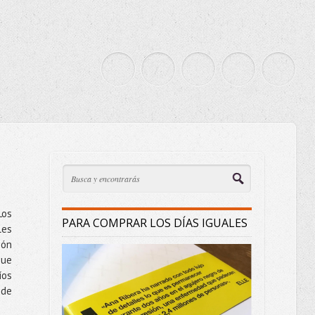
Los
PARA COMPRAR LOS DÍAS IGUALES
les
ión
que
íos
 de