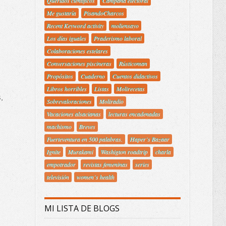
Queridos científicos
Campaña electoral
Me gustaría
PisandoCharcos
Recent Keyword activity
moliensayo
Los días iguales
Praderismo laboral
Colaboraciones estelares
Conversaciones piscineras
Rústicoman
Propósitos
Cuaderno
Cuentos didactivos
Libros horribles
Listas
Molirecetas
,
Sobrevaloraciones
Moliradio
Vacaciones alsacianas
lecturas encadenadas
machismo
Breves
Fuerteventura en 500 palabras.
Haper´s Bazaar
Ignite
Murakami
Washigton roadtrip
charla
empotrador
revistas femeninas
series
televisión
women´s health
MI LISTA DE BLOGS