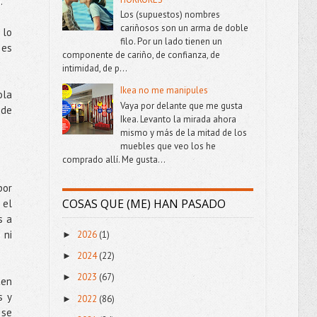
.
Los (supuestos) nombres
cariñosos son un arma de doble
 lo
filo. Por un lado tienen un
 es
componente de cariño, de confianza, de
intimidad, de p...
Ikea no me manipules
ola
Vaya por delante que me gusta
 de
Ikea. Levanto la mirada ahora
mismo y más de la mitad de los
muebles que veo los he
comprado allí. Me gusta...
por
COSAS QUE (ME) HAN PASADO
 el
s a
 ni
2026
(1)
►
2024
(22)
►
2023
(67)
►
ten
s y
2022
(86)
►
 se