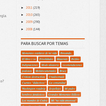
2011
(219)
►
2010
(265)
►
egla.
2009
(290)
►
2008
(144)
►
PARA BUSCAR POR TEMAS
Momentos estelares de mi vida
Pensando..
El libro y yo
Frivolidades
Maternity
Perfiles
Indignaciones
Modo aleatorio
recomendaciones
podcasts
Molidocumentales
Bruce
Criticas destructivas
Unadocenade
to?
Cuentos "didactivos"
La comunidad
Washington roadtrip
despellejes
Mi padre
hombres fantásticos
Grandes Momentos Etílicos
Los mundos de Cedric
Mi "no vida amorosa"