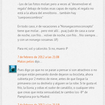
- Los de las fotos molan; pero a veces al "desenvolver el
regalo" debajo de todas esas capas de ropita, el regalo no
está a la altura del envoltorio... también hay
"cuerpoescombros"
En todo caso, ir de vacaciones a "Noruegacomoconcepto"
tiene que molar... pero vivir allí... puaj (salir de casa a curar
de noche, con frío... volver de noche, con frío... frío siempre...
y con un noruego sosainas. Uf)
Para mí, sol y calorcito. Si no, muero :P
7 de febrero de 2012 a las 21:08
Malos pelos
dijo...
Pues digo yo que no se paran a pensar si son atractivos o no
porque están pensando donde dejaron su bicicleta, ahora
cubierta por 2 metros de nieve, antes de que llegue la
primavera con su deshielo y alguien se la robe. Si te gusta el
frío, la lluvia, y odias el sudor de canalillo, o cualquier otro
que creas que resta sensualidad, te cambio los -8º de
Pamplona por tu Madrid.
7 de febrero de 2012 a las 21:19