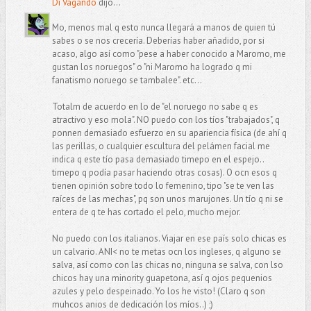
Di Vagando
dijo...
Mo, menos mal q esto nunca llegará a manos de quien tú
sabes o se nos crecería. Deberías haber añadido, por si
acaso, algo así como "pese a haber conocido a Maromo, me
gustan los noruegos" o "ni Maromo ha logrado q mi
fanatismo noruego se tambalee". etc...
Totalm de acuerdo en lo de "el noruego no sabe q es
atractivo y eso mola". NO puedo con los tíos "trabajados", q
ponnen demasiado esfuerzo en su apariencia física (de ahí q
las perillas, o cualquier escultura del pelámen facial me
indica q este tío pasa demasiado timepo en el espejo..
timepo q podía pasar haciendo otras cosas). O ocn esos q
tienen opinión sobre todo lo femenino, tipo "se te ven las
raíces de las mechas", pq son unos marujones. Un tío q ni se
entera de q te has cortado el pelo, mucho mejor.
No puedo con los italianos. Viajar en ese país solo chicas es
un calvario. ANI< no te metas ocn los ingleses, q alguno se
salva, así como con las chicas no, ninguna se salva, con lso
chicos hay una minority guapetona, así q ojos pequenios
azules y pelo despeinado. Yo los he visto! (Claro q son
muhcos anios de dedicación los míos..) ;)