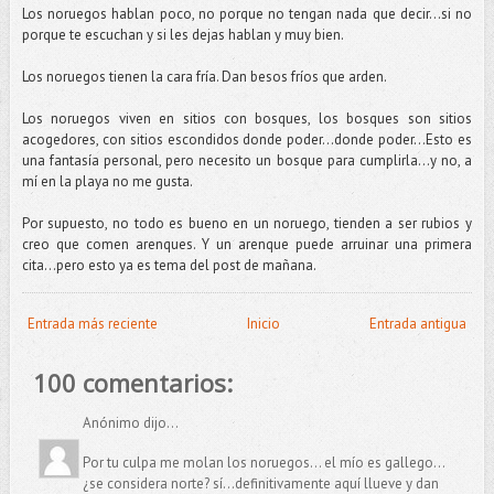
Los noruegos hablan poco, no porque no tengan nada que decir...si no
porque te escuchan y si les dejas hablan y muy bien.
Los noruegos tienen la cara fría. Dan besos fríos que arden.
Los noruegos viven en sitios con bosques, los bosques son sitios
acogedores, con sitios escondidos donde poder...donde poder…Esto es
una fantasía personal, pero necesito un bosque para cumplirla...y no, a
mí en la playa no me gusta.
Por supuesto, no todo es bueno en un noruego, tienden a ser rubios y
creo que comen arenques. Y un arenque puede arruinar una primera
cita…pero esto ya es tema del post de mañana.
Entrada más reciente
Inicio
Entrada antigua
100 comentarios:
Anónimo dijo...
Por tu culpa me molan los noruegos... el mío es gallego...
¿se considera norte? sí...definitivamente aquí llueve y dan