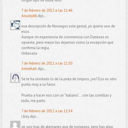
ningún tipo de duda. Ains.
7 de febrero de 2012 a las 11:46
Anusky66
dijo...
esa descripción de Noruegos esta genial, yo quiero uno de
esos.
Aunque mi experiencia de convivencia con Daneses es
opuesta ,pero mejor los dejamos como la excepción que
confirma la regla.
Unbesazo
7 de febrero de 2012 a las 11:50
Anniehall
dijo...
Se te ha olvidado lo de la pinta de limpios ¿no? Eso es otro
punto muy a su favor.
Prueba a hacer eso con un “italiano”… con las comillas y
todo, me parto.
7 de febrero de 2012 a las 11:54
i.boy dijo...
yo soy mas de alemanes que de noruegos, pero hay algo