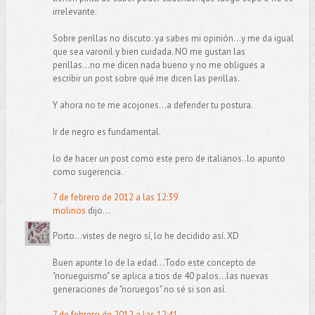
irrelevante.
Sobre perillas no discuto. ya sabes mi opinión...y me da igual
que sea varonil y bien cuidada. NO me gustan las
perillas...no me dicen nada bueno y no me obligues a
escribir un post sobre qué me dicen las perillas.
Y ahora no te me acojones...a defender tu postura.
Ir de negro es fundamental.
lo de hacer un post como este pero de italianos..lo apunto
como sugerencia.
7 de febrero de 2012 a las 12:39
molinos
dijo...
Porto...vistes de negro sí, lo he decidido así. XD
Buen apunte lo de la edad...Todo este concepto de
"norueguismo" se aplica a tios de 40 palos...las nuevas
generaciones de "noruegos" no sé si son así.
7 de febrero de 2012 a las 12:41