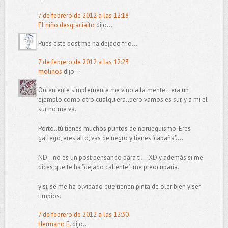
7 de febrero de 2012 a las 12:18
El niño desgraciaíto
dijo...
Pues este post me ha dejado frío...
7 de febrero de 2012 a las 12:23
molinos
dijo...
Onteniente simplemente me vino a la mente...era un
ejemplo como otro cualquiera..pero vamos es sur, y a mi el
sur no me va.
Porto..tú tienes muchos puntos de norueguismo. Eres
gallego, eres alto, vas de negro y tienes "cabaña"....
ND...no es un post pensando para ti....XD y además si me
dices que te ha "dejado caliente"..me preocuparía.
y si, se me ha olvidado que tienen pinta de oler bien y ser
limpios.
7 de febrero de 2012 a las 12:30
Hermano E.
dijo...