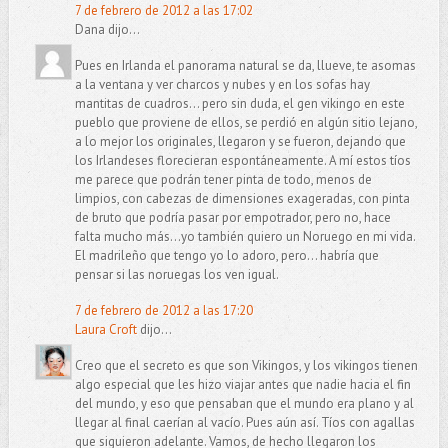
7 de febrero de 2012 a las 17:02
Dana dijo...
Pues en Irlanda el panorama natural se da, llueve, te asomas
a la ventana y ver charcos y nubes y en los sofas hay
mantitas de cuadros... pero sin duda, el gen vikingo en este
pueblo que proviene de ellos, se perdió en algún sitio lejano,
a lo mejor los originales, llegaron y se fueron, dejando que
los Irlandeses florecieran espontáneamente. A mí estos tíos
me parece que podrán tener pinta de todo, menos de
limpios, con cabezas de dimensiones exageradas, con pinta
de bruto que podría pasar por empotrador, pero no, hace
falta mucho más...yo también quiero un Noruego en mi vida.
El madrileño que tengo yo lo adoro, pero... habría que
pensar si las noruegas los ven igual.
7 de febrero de 2012 a las 17:20
Laura Croft
dijo...
Creo que el secreto es que son Vikingos, y los vikingos tienen
algo especial que les hizo viajar antes que nadie hacia el fin
del mundo, y eso que pensaban que el mundo era plano y al
llegar al final caerían al vacío. Pues aún así. Tíos con agallas
que siguieron adelante. Vamos, de hecho llegaron los