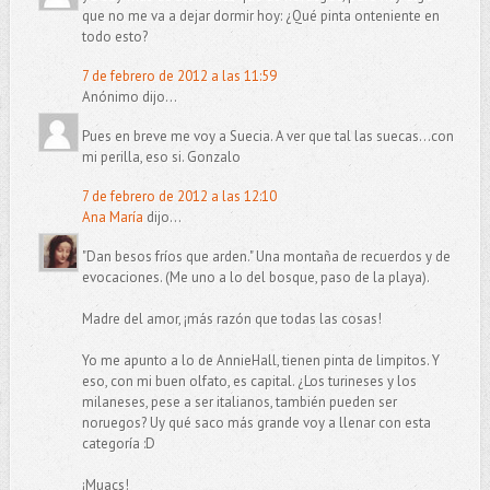
que no me va a dejar dormir hoy: ¿Qué pinta onteniente en
todo esto?
7 de febrero de 2012 a las 11:59
Anónimo dijo...
Pues en breve me voy a Suecia. A ver que tal las suecas...con
mi perilla, eso si. Gonzalo
7 de febrero de 2012 a las 12:10
Ana María
dijo...
"Dan besos fríos que arden." Una montaña de recuerdos y de
evocaciones. (Me uno a lo del bosque, paso de la playa).
Madre del amor, ¡más razón que todas las cosas!
Yo me apunto a lo de AnnieHall, tienen pinta de limpitos. Y
eso, con mi buen olfato, es capital. ¿Los turineses y los
milaneses, pese a ser italianos, también pueden ser
noruegos? Uy qué saco más grande voy a llenar con esta
categoría :D
¡Muacs!