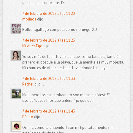
ganitas de acurrucarte. :D
7 de febrero de 2012 a las 11:22
molinos
dijo...
Bolbo...gallego computa como noruego. XD
7 de febrero de 2012 a las 11:23
Mi Álter Ego
dijo...
Yo soy más de latin-lovers aunque, como fantasía, también
prefiero el bosque a la playa, que la arenilla es muy molesta.
Mi churri es de Albacete, latin-lover donde los haya...
7 de febrero de 2012 a las 11:33
Rachel
dijo...
Moli..pero los has probado..o son meras hipótesis??
eso de "besos frios que arden..." jo que deli
7 de febrero de 2012 a las 11:43
Pétalo
dijo...
Oiiiiins, como te entiendo!! Son mi tipo totalmente, sin