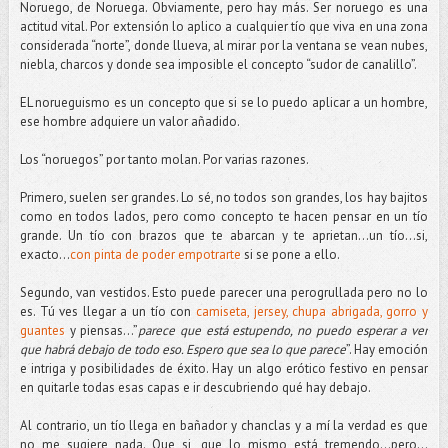
Noruego, de Noruega. Obviamente, pero hay más. Ser noruego es una
actitud vital. Por extensión lo aplico a cualquier tío que viva en una zona
considerada “norte”, donde llueva, al mirar por la ventana se vean nubes,
niebla, charcos y donde sea imposible el concepto “sudor de canalillo”.
EL norueguismo es un concepto que si se lo puedo aplicar a un hombre,
ese hombre adquiere un valor añadido.
Los “noruegos” por tanto molan. Por varias razones.
Primero, suelen ser grandes. Lo sé, no todos son grandes, los hay bajitos
como en todos lados, pero como concepto te hacen pensar en un tío
grande. Un tío con brazos que te abarcan y te aprietan…un tío...si,
exacto...
con pinta de poder empotrarte
si se pone a ello.
Segundo, van vestidos. Esto puede parecer una perogrullada pero no lo
es. Tú ves llegar a un tío con
camiseta, jersey, chupa abrigada, gorro y
guantes
y piensas...”
parece que está estupendo, no puedo esperar a ver
que habrá debajo de todo eso. Espero que sea lo que parece
”. Hay emoción
e intriga y posibilidades de éxito. Hay un algo erótico festivo en pensar
en quitarle todas esas capas e ir descubriendo qué hay debajo.
Al contrario, un tío llega en bañador y chanclas y a mí la verdad es que
no me sugiere nada. Que si, que lo mismo está tremendo...pero...