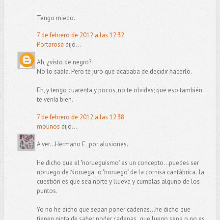
Tengo miedo.
7 de febrero de 2012 a las 12:32
Portarosa
dijo...
Ah, ¿visto de negro?
No lo sabía. Pero te juro que acababa de decidir hacerlo.
Eh, y tengo cuarenta y pocos, no te olvides; que eso también
te venía bien.
7 de febrero de 2012 a las 12:38
molinos
dijo...
A ver...Hermano E..por alusiones.
He dicho que el "norueguismo" es un concepto...puedes ser
noruego de Noruega..o "noruego" de la cornisa cantábrica..la
cuestión es que sea norte y llueve y cumplas alguno de los
puntos.
Yo no he dicho que sepan poner cadenas...he dicho que
tienen pinta de saber poder cadenas..que luego sepa o no es