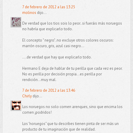
7 de febrero de 2012 a las 13:25
molinos
dijo...
De verdad que los tios sois lo peor..si fueráis más noruegos
no habría que explicarlo todo.
El concepto " negro"..no excluye otros colores oscuros:
marrón oscuro, gris, azul casi negro...
....de verdad que hay que explicarlo todo.
Hermano E deja de hablar de tu perilla que cada vez es peor.
No es perilla por decisión propia...es perilla por
rendición...muy mal.
7 de febrero de 2012 a las 13:46
Chirly
dijo...
Los noruegos no solo comen arenques, sino que encima los
comen ¡podridos!
Los "noruegos" que tu describes tienen pinta de ser más un
producto de tu imaginación que de realidad.