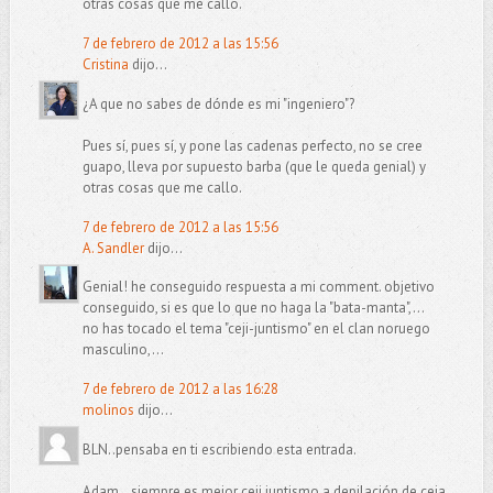
otras cosas que me callo.
7 de febrero de 2012 a las 15:56
Cristina
dijo...
¿A que no sabes de dónde es mi "ingeniero"?
Pues sí, pues sí, y pone las cadenas perfecto, no se cree
guapo, lleva por supuesto barba (que le queda genial) y
otras cosas que me callo.
7 de febrero de 2012 a las 15:56
A. Sandler
dijo...
Genial! he conseguido respuesta a mi comment. objetivo
conseguido, si es que lo que no haga la "bata-manta",...
no has tocado el tema "ceji-juntismo" en el clan noruego
masculino,...
7 de febrero de 2012 a las 16:28
molinos
dijo...
BLN..pensaba en ti escribiendo esta entrada.
Adam...siempre es mejor ceji juntismo a depilación de ceja