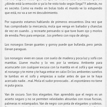
¿dónde está la emoción si ya lo he visto todo según llega? Y además, no
es secreto. Como va medio en bolas todo el mundo ve lo estupendo
que está, no va a ser mi descubrimiento.
Por supuesto estamos hablando de primeros encuentros. Una vez que
has comprobado la mercancía, mola que venga en bañador y chanclas
de vez en cuando…y recrearte pensando: si que tuve buen ojo y moríos
de envidia. Pero para empezar...los prefiero con ropa de abrigo.
Los noruegos llevan guantes y gorroy puede que bufanda..pero jamás
llevan paraguas.
Los noruegos viven en casas con suelo de madera y poca luz y sofá con
mantitas. Llueve mucho y lo ves por la ventana. Ambiente para
acurrucarte con cualquier excusa con la mantita en el sofá y que venga
el noruego y te mime y te haga entrar en calor. En los ambientes sureños
te tumbas en el sofá y empiezas a sudar antes de que se te haya
acercado nadie...mal. Mola el sudor provocado…el espontáneo no tiene
ni puta gracia.
Van de oscuro. Son tíos elegantes. Han aprendido que el negro es un
acierto seguro y no se permiten veleidades absurdas con rosas fucsias,
palmeras ni estampados. Van de negro con pinta de elegantes y sobrios.