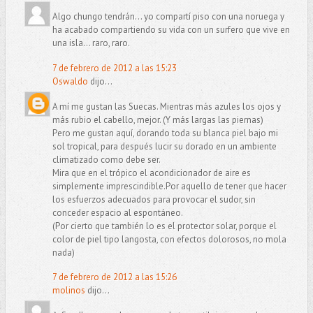
Algo chungo tendrán... yo compartí piso con una noruega y
ha acabado compartiendo su vida con un surfero que vive en
una isla... raro, raro.
7 de febrero de 2012 a las 15:23
Oswaldo
dijo...
A mí me gustan las Suecas. Mientras más azules los ojos y
más rubio el cabello, mejor. (Y más largas las piernas)
Pero me gustan aquí, dorando toda su blanca piel bajo mi
sol tropical, para después lucir su dorado en un ambiente
climatizado como debe ser.
Mira que en el trópico el acondicionador de aire es
simplemente imprescindible.Por aquello de tener que hacer
los esfuerzos adecuados para provocar el sudor, sin
conceder espacio al espontáneo.
(Por cierto que también lo es el protector solar, porque el
color de piel tipo langosta, con efectos dolorosos, no mola
nada)
7 de febrero de 2012 a las 15:26
molinos
dijo...