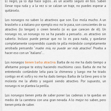
El negro, ya lo dije hace siglos…es un acierto seguro en tíos. Saben
llevar ropa ruda y a la vez si se calzan un traje, no puedes esperar a
quitárselo.
Los noruegos no saben lo atractivos que son. Eso mola mucho. A un
brasileño o a italiano por ejemplo eso no le pasa, son conscientes de su
atractivo (lo tengan) o creen tenerlo (si es que carecen de él). Un
noruego no, un noruego no se ha parado a pensarlo…es atractivo sin
saberlo. Incluso puede pensar que no lo es para nada, y quedarse
completamente sorprendido cuando te pilla mirándole completamente
arrobada pensando “
madre mía, no puede ser más atractivo
”. Prueba a
hacer eso con un “italiano”…
Los noruegos
tienen barba atractiva
. Barba de no me ha dado tiempo a
afeitarme porque te estoy haciendo muchísimo caso. Barba de me he
entretenido cortándote leña para la chimenea y luego me he tirado
contigo en el sofá y no me ha dado tiempo. Barba de la llevo pero si te
molesta me la afeito y seguiré siendo atractivo. Por supuesto, un
noruego ni se plantea la perilla.
Los noruegos tienen pinta de saber poner las cadenas si te quedas en
medio de la carretera con una gran nevada. A lo mejor no saben, pero
tienen pinta de saber.