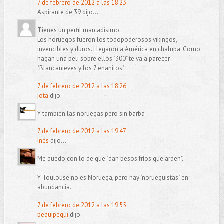
7 de febrero de 2012 a las 18:23
Aspirante de 39 dijo...
Tienes un perfil marcadísimo.
Los noruegos fueron los todopoderosos vikingos,
invencibles y duros. Llegaron a América en chalupa. Como
hagan una peli sobre ellos "300" te va a parecer
"Blancanieves y los 7 enanitos"...
7 de febrero de 2012 a las 18:26
jota
dijo...
Y también las noruegas pero sin barba
7 de febrero de 2012 a las 19:47
Inés
dijo...
Me quedo con lo de que "dan besos fríos que arden".
Y Toulouse no es Noruega, pero hay "norueguistas" en
abundancia.
7 de febrero de 2012 a las 19:55
bequipequi
dijo...