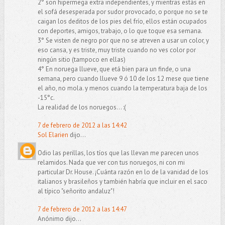
2° son hipermega extra independientes, y mientras estás en
el sofá desesperada por sudor provocado, o porque no se te
caigan los deditos de los pies del frío, ellos están ocupados
con deportes, amigos, trabajo, o lo que toque esa semana.
3° Se visten de negro por que no se atreven a usar un color, y
eso cansa, y es triste, muy triste cuando no ves color por
ningún sitio (tampoco en ellas)
4° En noruega llueve, que etá bien para un finde, o una
semana, pero cuando llueve 9 ó 10 de los 12 mese que tiene
el año, no mola. y menos cuando la temperatura baja de los
-15°c.
La realidad de los noruegos... :(
7 de febrero de 2012 a las 14:42
Sol Elarien
dijo...
Odio las perillas, los tíos que las llevan me parecen unos
relamidos. Nada que ver con tus noruegos, ni con mi
particular Dr. House. ¡Cuánta razón en lo de la vanidad de los
italianos y brasileños y también habría que incluir en el saco
al típico "señorito andaluz"!
7 de febrero de 2012 a las 14:47
Anónimo dijo...