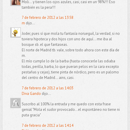
Moli... y tienen los ojos azules, casi, casi en un 98%!!! Eso
también es la pera!!!
7 de febrero de 2012 a las 13:58
m
dijo...
Joder, pues sí que mola tu fantasía norueguil, la verdad, si no
tuviera hipoteca y dos hijos con uno de aquí... me iba al
bosque sb. el que fantaseas.
El norte de Madrid tb. vale, sobre todo ahora con este día de
m.
El mío cumple lo de la barba (hasta conocerle las odiaba
todas, perilla, barba, lo que pueran pelos en la cara excepto
pestañas y cejas), tiene pinta de nórdico, pero es un palomo
del centro de Madrid... ains, casi.
7 de febrero de 2012 a las 14:03
Diva Gando
dijo...
Suscribo al 100% la entrada y me quedo con esta frase
genial "Mola el sudor provocado…el espontáneo no tiene ni
puta gracia"
7 de febrero de 2012 a las 14:14