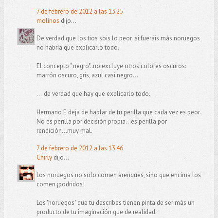
7 de febrero de 2012 a las 13:25
molinos
dijo...
De verdad que los tios sois lo peor..si fueráis más noruegos
no habría que explicarlo todo.
El concepto " negro"..no excluye otros colores oscuros:
marrón oscuro, gris, azul casi negro...
....de verdad que hay que explicarlo todo.
Hermano E deja de hablar de tu perilla que cada vez es peor.
No es perilla por decisión propia...es perilla por
rendición...muy mal.
7 de febrero de 2012 a las 13:46
Chirly
dijo...
Los noruegos no solo comen arenques, sino que encima los
comen ¡podridos!
Los "noruegos" que tu describes tienen pinta de ser más un
producto de tu imaginación que de realidad.