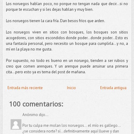
Los noruegos hablan poco, no porque no tengan nada que decir...si no
porque te escuchan y si les dejas hablan y muy bien.
Los noruegos tienen la cara fría. Dan besos fríos que arden.
Los noruegos viven en sitios con bosques, los bosques son sitios
acogedores, con sitios escondidos donde poder...donde poder…Esto es
una fantasía personal, pero necesito un bosque para cumplirla...y no, a
mí en la playa no me gusta.
Por supuesto, no todo es bueno en un noruego, tienden a ser rubios y
creo que comen arenques. Y un arenque puede arruinar una primera
cita…pero esto ya es tema del post de mañana.
Entrada más reciente
Inicio
Entrada antigua
100 comentarios:
Anónimo dijo...
Por tu culpa me molan los noruegos... el mío es gallego...
¿se considera norte? sí...definitivamente aquí llueve y dan