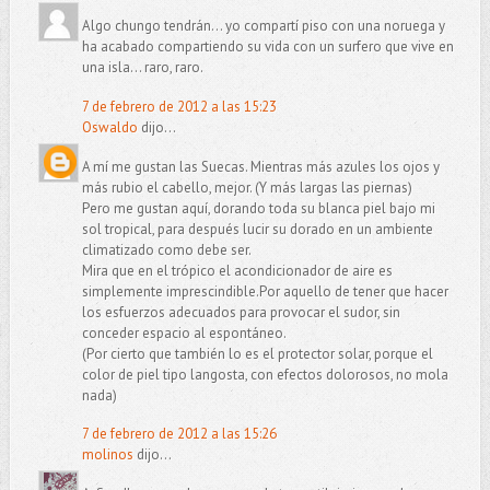
Algo chungo tendrán... yo compartí piso con una noruega y
ha acabado compartiendo su vida con un surfero que vive en
una isla... raro, raro.
7 de febrero de 2012 a las 15:23
Oswaldo
dijo...
A mí me gustan las Suecas. Mientras más azules los ojos y
más rubio el cabello, mejor. (Y más largas las piernas)
Pero me gustan aquí, dorando toda su blanca piel bajo mi
sol tropical, para después lucir su dorado en un ambiente
climatizado como debe ser.
Mira que en el trópico el acondicionador de aire es
simplemente imprescindible.Por aquello de tener que hacer
los esfuerzos adecuados para provocar el sudor, sin
conceder espacio al espontáneo.
(Por cierto que también lo es el protector solar, porque el
color de piel tipo langosta, con efectos dolorosos, no mola
nada)
7 de febrero de 2012 a las 15:26
molinos
dijo...