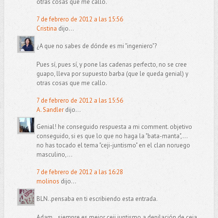
otras cosas que me callo.
7 de febrero de 2012 a las 15:56
Cristina
dijo...
¿A que no sabes de dónde es mi "ingeniero"?
Pues sí, pues sí, y pone las cadenas perfecto, no se cree
guapo, lleva por supuesto barba (que le queda genial) y
otras cosas que me callo.
7 de febrero de 2012 a las 15:56
A. Sandler
dijo...
Genial! he conseguido respuesta a mi comment. objetivo
conseguido, si es que lo que no haga la "bata-manta",...
no has tocado el tema "ceji-juntismo" en el clan noruego
masculino,...
7 de febrero de 2012 a las 16:28
molinos
dijo...
BLN..pensaba en ti escribiendo esta entrada.
Adam...siempre es mejor ceji juntismo a depilación de ceja