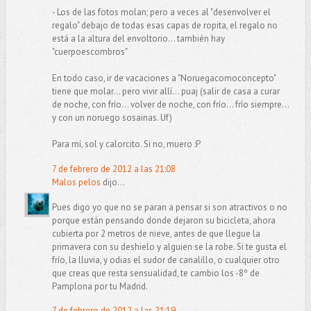
- Los de las fotos molan; pero a veces al "desenvolver el
regalo" debajo de todas esas capas de ropita, el regalo no
está a la altura del envoltorio... también hay
"cuerpoescombros"
En todo caso, ir de vacaciones a "Noruegacomoconcepto"
tiene que molar... pero vivir allí... puaj (salir de casa a curar
de noche, con frío... volver de noche, con frío... frío siempre...
y con un noruego sosainas. Uf)
Para mí, sol y calorcito. Si no, muero :P
7 de febrero de 2012 a las 21:08
Malos pelos
dijo...
Pues digo yo que no se paran a pensar si son atractivos o no
porque están pensando donde dejaron su bicicleta, ahora
cubierta por 2 metros de nieve, antes de que llegue la
primavera con su deshielo y alguien se la robe. Si te gusta el
frío, la lluvia, y odias el sudor de canalillo, o cualquier otro
que creas que resta sensualidad, te cambio los -8º de
Pamplona por tu Madrid.
7 de febrero de 2012 a las 21:19