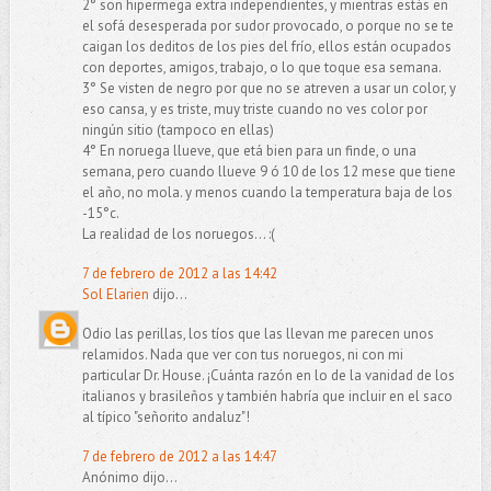
2° son hipermega extra independientes, y mientras estás en
el sofá desesperada por sudor provocado, o porque no se te
caigan los deditos de los pies del frío, ellos están ocupados
con deportes, amigos, trabajo, o lo que toque esa semana.
3° Se visten de negro por que no se atreven a usar un color, y
eso cansa, y es triste, muy triste cuando no ves color por
ningún sitio (tampoco en ellas)
4° En noruega llueve, que etá bien para un finde, o una
semana, pero cuando llueve 9 ó 10 de los 12 mese que tiene
el año, no mola. y menos cuando la temperatura baja de los
-15°c.
La realidad de los noruegos... :(
7 de febrero de 2012 a las 14:42
Sol Elarien
dijo...
Odio las perillas, los tíos que las llevan me parecen unos
relamidos. Nada que ver con tus noruegos, ni con mi
particular Dr. House. ¡Cuánta razón en lo de la vanidad de los
italianos y brasileños y también habría que incluir en el saco
al típico "señorito andaluz"!
7 de febrero de 2012 a las 14:47
Anónimo dijo...