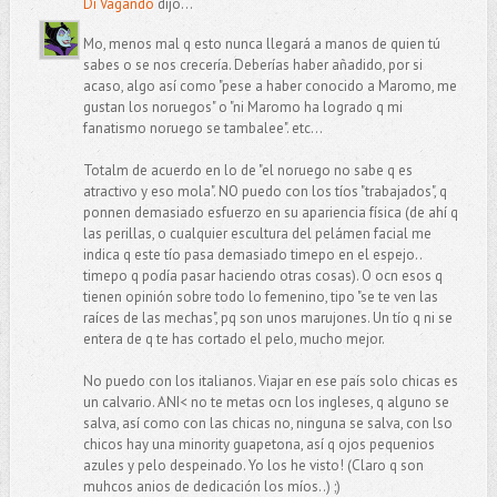
Di Vagando
dijo...
Mo, menos mal q esto nunca llegará a manos de quien tú
sabes o se nos crecería. Deberías haber añadido, por si
acaso, algo así como "pese a haber conocido a Maromo, me
gustan los noruegos" o "ni Maromo ha logrado q mi
fanatismo noruego se tambalee". etc...
Totalm de acuerdo en lo de "el noruego no sabe q es
atractivo y eso mola". NO puedo con los tíos "trabajados", q
ponnen demasiado esfuerzo en su apariencia física (de ahí q
las perillas, o cualquier escultura del pelámen facial me
indica q este tío pasa demasiado timepo en el espejo..
timepo q podía pasar haciendo otras cosas). O ocn esos q
tienen opinión sobre todo lo femenino, tipo "se te ven las
raíces de las mechas", pq son unos marujones. Un tío q ni se
entera de q te has cortado el pelo, mucho mejor.
No puedo con los italianos. Viajar en ese país solo chicas es
un calvario. ANI< no te metas ocn los ingleses, q alguno se
salva, así como con las chicas no, ninguna se salva, con lso
chicos hay una minority guapetona, así q ojos pequenios
azules y pelo despeinado. Yo los he visto! (Claro q son
muhcos anios de dedicación los míos..) ;)