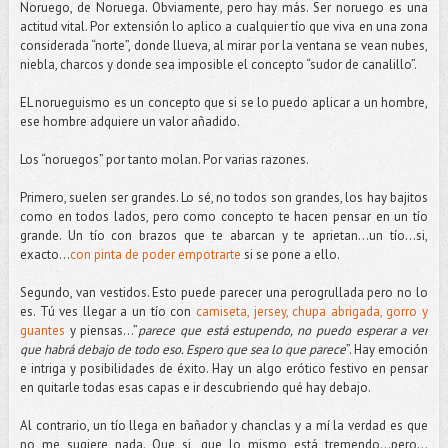
Noruego, de Noruega. Obviamente, pero hay más. Ser noruego es una
actitud vital. Por extensión lo aplico a cualquier tío que viva en una zona
considerada “norte”, donde llueva, al mirar por la ventana se vean nubes,
niebla, charcos y donde sea imposible el concepto “sudor de canalillo”.
EL norueguismo es un concepto que si se lo puedo aplicar a un hombre,
ese hombre adquiere un valor añadido.
Los “noruegos” por tanto molan. Por varias razones.
Primero, suelen ser grandes. Lo sé, no todos son grandes, los hay bajitos
como en todos lados, pero como concepto te hacen pensar en un tío
grande. Un tío con brazos que te abarcan y te aprietan…un tío...si,
exacto...
con pinta de poder empotrarte
si se pone a ello.
Segundo, van vestidos. Esto puede parecer una perogrullada pero no lo
es. Tú ves llegar a un tío con
camiseta, jersey, chupa abrigada, gorro y
guantes
y piensas...”
parece que está estupendo, no puedo esperar a ver
que habrá debajo de todo eso. Espero que sea lo que parece
”. Hay emoción
e intriga y posibilidades de éxito. Hay un algo erótico festivo en pensar
en quitarle todas esas capas e ir descubriendo qué hay debajo.
Al contrario, un tío llega en bañador y chanclas y a mí la verdad es que
no me sugiere nada. Que si, que lo mismo está tremendo...pero...