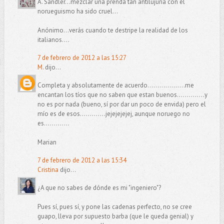
A. Sandler...mezclar una prenda tan antilujuria con el
norueguismo ha sido cruel...
Anónimo...verás cuando te destripe la realidad de los
italianos....
7 de febrero de 2012 a las 15:27
M.
dijo...
Completa y absolutamente de acuerdo...................me
encantan los tíos que no saben que estan buenos..............y
no es por nada (bueno, sí por dar un poco de envida) pero el
mío es de esos.............jejejejejej, aunque noruego no
es.............
Marian
7 de febrero de 2012 a las 15:34
Cristina
dijo...
¿A que no sabes de dónde es mi "ingeniero"?
Pues sí, pues sí, y pone las cadenas perfecto, no se cree
guapo, lleva por supuesto barba (que le queda genial) y