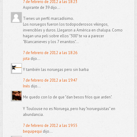
7 de febrero de 2012 a las 18:23
Aspirante de 39 dijo...
Tienes un perfil marcadísimo.
Los noruegos fueron los todopoderosos vikingos,
invencibles y duros. Llegaron a América en chalupa. Como
hagan una peli sobre ellos "300" te va a parecer
"Blancanieves y los 7 enanitos"...
7 de febrero de 2012 a las 18:26
jota
dijo...
Y también las noruegas pero sin barba
7 de febrero de 2012 a las 19:47
Inés
dijo...
Me quedo con lo de que "dan besos fríos que arden".
Y Toulouse no es Noruega, pero hay "norueguistas" en
abundancia.
7 de febrero de 2012 a las 19:55
bequipequi
dijo...