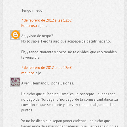
Tengo miedo.
7 de febrero de 2012 a las 12:32
Portarosa
dijo...
Ah, ¿visto de negro?
No lo sabía. Pero te juro que acababa de decidir hacerlo.
Eh, y tengo cuarenta y pocos, no te olvides; que eso también
te venía bien.
7 de febrero de 2012 a las 12:38
molinos
dijo...
A ver...Hermano E..por alusiones.
He dicho que el "norueguismo" es un concepto...puedes ser
noruego de Noruega..o "noruego" de la cornisa cantábrica..la
cuestión es que sea norte y llueve y cumplas alguno de los
puntos.
Yo no he dicho que sepan poner cadenas...he dicho que
tienen pinta de saber poder cadenas..que luego sepa o no es