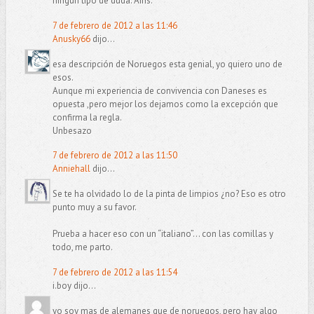
ningún tipo de duda. Ains.
7 de febrero de 2012 a las 11:46
Anusky66
dijo...
esa descripción de Noruegos esta genial, yo quiero uno de
esos.
Aunque mi experiencia de convivencia con Daneses es
opuesta ,pero mejor los dejamos como la excepción que
confirma la regla.
Unbesazo
7 de febrero de 2012 a las 11:50
Anniehall
dijo...
Se te ha olvidado lo de la pinta de limpios ¿no? Eso es otro
punto muy a su favor.
Prueba a hacer eso con un “italiano”… con las comillas y
todo, me parto.
7 de febrero de 2012 a las 11:54
i.boy dijo...
yo soy mas de alemanes que de noruegos, pero hay algo