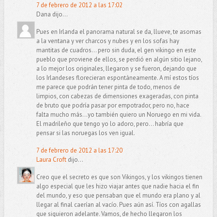
7 de febrero de 2012 a las 17:02
Dana dijo...
Pues en Irlanda el panorama natural se da, llueve, te asomas
a la ventana y ver charcos y nubes y en los sofas hay
mantitas de cuadros... pero sin duda, el gen vikingo en este
pueblo que proviene de ellos, se perdió en algún sitio lejano,
a lo mejor los originales, llegaron y se fueron, dejando que
los Irlandeses florecieran espontáneamente. A mí estos tíos
me parece que podrán tener pinta de todo, menos de
limpios, con cabezas de dimensiones exageradas, con pinta
de bruto que podría pasar por empotrador, pero no, hace
falta mucho más...yo también quiero un Noruego en mi vida.
El madrileño que tengo yo lo adoro, pero... habría que
pensar si las noruegas los ven igual.
7 de febrero de 2012 a las 17:20
Laura Croft
dijo...
Creo que el secreto es que son Vikingos, y los vikingos tienen
algo especial que les hizo viajar antes que nadie hacia el fin
del mundo, y eso que pensaban que el mundo era plano y al
llegar al final caerían al vacío. Pues aún así. Tíos con agallas
que siguieron adelante. Vamos, de hecho llegaron los