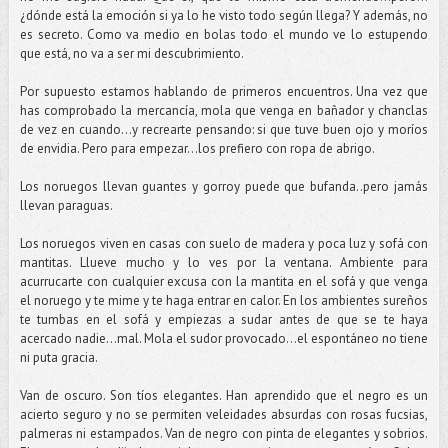
¿dónde está la emoción si ya lo he visto todo según llega? Y además, no
es secreto. Como va medio en bolas todo el mundo ve lo estupendo
que está, no va a ser mi descubrimiento.
Por supuesto estamos hablando de primeros encuentros. Una vez que
has comprobado la mercancía, mola que venga en bañador y chanclas
de vez en cuando…y recrearte pensando: si que tuve buen ojo y moríos
de envidia. Pero para empezar...los prefiero con ropa de abrigo.
Los noruegos llevan guantes y gorroy puede que bufanda..pero jamás
llevan paraguas.
Los noruegos viven en casas con suelo de madera y poca luz y sofá con
mantitas. Llueve mucho y lo ves por la ventana. Ambiente para
acurrucarte con cualquier excusa con la mantita en el sofá y que venga
el noruego y te mime y te haga entrar en calor. En los ambientes sureños
te tumbas en el sofá y empiezas a sudar antes de que se te haya
acercado nadie...mal. Mola el sudor provocado…el espontáneo no tiene
ni puta gracia.
Van de oscuro. Son tíos elegantes. Han aprendido que el negro es un
acierto seguro y no se permiten veleidades absurdas con rosas fucsias,
palmeras ni estampados. Van de negro con pinta de elegantes y sobrios.