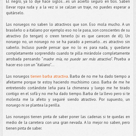
El negro, ya lo dije hace siglos…es un acierto seguro en tíos. Saben
llevar ropa ruda y a la vez si se calzan un traje, no puedes esperar a
quitárselo.
Los noruegos no saben lo atractivos que son. Eso mola mucho. A un
brasileño o a italiano por ejemplo eso no le pasa, son conscientes de su
atractivo (lo tengan) o creen tenerlo (si es que carecen de él). Un
noruego no, un noruego no se ha parado a pensarlo…es atractivo sin
saberlo. Incluso puede pensar que no lo es para nada, y quedarse
completamente sorprendido cuando te pilla mirándole completamente
arrobada pensando “
madre mía, no puede ser más atractivo
”. Prueba a
hacer eso con un “italiano”…
Los noruegos
tienen barba atractiva
. Barba de no me ha dado tiempo a
afeitarme porque te estoy haciendo muchísimo caso. Barba de me he
entretenido cortándote leña para la chimenea y luego me he tirado
contigo en el sofá y no me ha dado tiempo. Barba de la llevo pero si te
molesta me la afeito y seguiré siendo atractivo. Por supuesto, un
noruego ni se plantea la perilla.
Los noruegos tienen pinta de saber poner las cadenas si te quedas en
medio de la carretera con una gran nevada. A lo mejor no saben, pero
tienen pinta de saber.