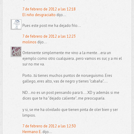
7 de febrero de 2012 a las 12:18
El niño desgraciaíto
dijo...
Pues este post me ha dejado frío...
7 de febrero de 2012 a las 12:23
molinos
dijo...
Onteniente simplemente me vino a la mente...era un
ejemplo como otro cualquiera..pero vamos es sur, y a mi el
sur no me va.
Porto..tú tienes muchos puntos de norueguismo. Eres
gallego, eres alto, vas de negro y tienes "cabaña"....
ND...no es un post pensando para ti....XD y además si me
dices que te ha "dejado caliente"..me preocuparía.
y si, se me ha olvidado que tienen pinta de oler bien y ser
limpios.
7 de febrero de 2012 a las 12:30
Hermano E.
dijo...