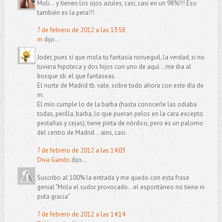
Moli... y tienen los ojos azules, casi, casi en un 98%!!! Eso
también es la pera!!!
7 de febrero de 2012 a las 13:58
m
dijo...
Joder, pues sí que mola tu fantasía norueguil, la verdad, si no
tuviera hipoteca y dos hijos con uno de aquí... me iba al
bosque sb. el que fantaseas.
El norte de Madrid tb. vale, sobre todo ahora con este día de
m.
El mío cumple lo de la barba (hasta conocerle las odiaba
todas, perilla, barba, lo que pueran pelos en la cara excepto
pestañas y cejas), tiene pinta de nórdico, pero es un palomo
del centro de Madrid... ains, casi.
7 de febrero de 2012 a las 14:03
Diva Gando
dijo...
Suscribo al 100% la entrada y me quedo con esta frase
genial "Mola el sudor provocado…el espontáneo no tiene ni
puta gracia"
7 de febrero de 2012 a las 14:14