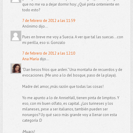
que no me va a dejar dormir hoy: ¿Qué pinta onteniente en
todo esto?
7 de febrero de 2012 a las 11:59
Anónimo dijo...
Pues en breve me voy a Suecia. A ver que tal las suecas...con
mi perilla, eso si. Gonzalo
7 de febrero de 2012 a las 12:10
Ana María
dijo...
"Dan besos fríos que arden." Una montaña de recuerdos y de
evocaciones. (Me uno a lo del bosque, paso de la playa).
Madre del amor, ¡más razón que todas las cosas!
Yo me apunto a lo de AnnieHall, tienen pinta de limpitos. Y
eso, con mi buen olfato, es capital. ¿Los turineses y los
milaneses, pese a ser italianos, también pueden ser
noruegos? Uy qué saco más grande voy a llenar con esta
categoría :D
¡Muacs!