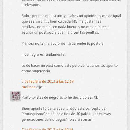
irrelevante.
Sobre perillas no discuto. ya sabes mi opinión...y me da igual
que sea varonil y bien cuidada. NO me gustan las
perillas...no me dicen nada bueno y no me obligues a
escribir un post sobre qué me dicen las perillas.
Y ahora no te me acojones...a defender tu postura.
Ir de negro es fundamental.
lo de hacer un post como este pero de italianos..lo apunto
como sugerencia.
7 de febrero de 2012 a las 12:39
molinos
dijo...
Porto...vistes de negro sí, lo he decidido así. XD
Buen apunte lo de la edad...Todo este concepto de
"norueguismo" se aplica a tios de 40 palos...las nuevas
generaciones de "noruegos" no sé si son así.
7 de febrero de 2012 a las 12:41