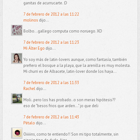
ganitas de acurrucarte. :D
7 de febrero de 2012 a las 11:22
molinos
dijo...
Bolbo...gallego computa como noruego. XD
7 de febrero de 2012 a las 11:23
Mi Álter Ego
dijo...
Yo soy más de latin-lovers aunque, como fantasía, también
prefiero el bosque a la playa, que la arenilla es muy molesta.
Mi churri es de Albacete, latin-lover donde los haya...
7 de febrero de 2012 a las 11:33
Rachel
dijo...
Moli..pero los has probado..o son meras hipótesis??
eso de "besos frios que arden..." jo que deli
7 de febrero de 2012 a las 11:43
Pétalo
dijo...
Oiiiiins, como te entiendo!! Son mi tipo totalmente, sin