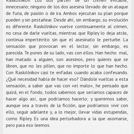
innecesario; ninguno de los dos asesina llevado de un ataque
de furia, de pasión o de ira. Ambos ejecutan su plan porque
pueden y sin pestañear. Desde ahí, sin embargo, su evolución
es diferente. Raskólnikov vuelve continuamente al crimen,
no cesa de darle vueltas, mientras que Ripley lo deja atrás,
continua impertérrito sin que el asesinato le perturbe. La
sensación que provocan en el lector, sin embargo, es
parecida. Te pones de su lado, vas con ellos. Han hecho mal,
han matado a alguien, son asesinos, pero quieres que se
libren, que no les pillen, que no importe lo que han hecho.
Con Raskólnikov casi te enfadas cuando acaba confesando.
¿Qué necesidad había de hacer eso? Dándole vueltas a esta
sensación, a saber que vas con «el malo», he pensado que
quizá, en el fondo, todos sabemos que seríamos capaces de
hacer algo así, que podríamos hacerlo; y queremos saber,
aunque sea a través de la ficción, que podríamos vivir con
ello, seguir adelante y, a lo mejor, llevar vidas estupendas,
como Ripley. Es una idea perturbadora a la que asomarse,
pero para eso leemos.