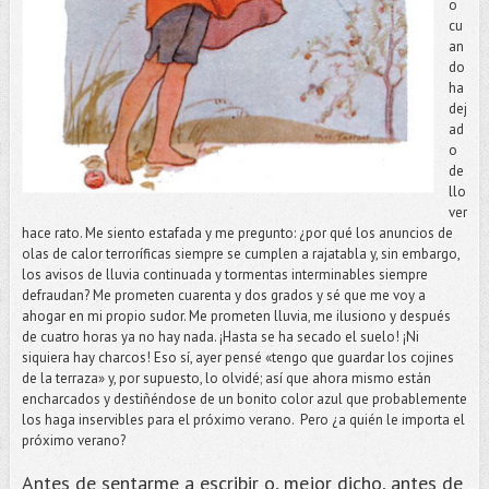
o
cu
an
do
ha
dej
ad
o
de
llo
ver
hace rato. Me siento estafada y me pregunto: ¿por qué los anuncios de
olas de calor terroríficas siempre se cumplen a rajatabla y, sin embargo,
los avisos de lluvia continuada y tormentas interminables siempre
defraudan? Me prometen cuarenta y dos grados y sé que me voy a
ahogar en mi propio sudor. Me prometen lluvia, me ilusiono y después
de cuatro horas ya no hay nada. ¡Hasta se ha secado el suelo! ¡Ni
siquiera hay charcos! Eso sí, ayer pensé «tengo que guardar los cojines
de la terraza» y, por supuesto, lo olvidé; así que ahora mismo están
encharcados y destiñéndose de un bonito color azul que probablemente
los haga inservibles para el próximo verano. Pero ¿a quién le importa el
próximo verano?
Antes de sentarme a escribir o, mejor dicho, antes de