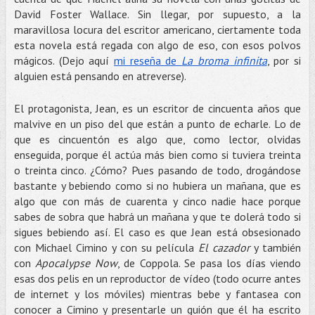
David Foster Wallace. Sin llegar, por supuesto, a la
maravillosa locura del escritor americano, ciertamente toda
esta novela está regada con algo de eso, con esos polvos
mágicos. (Dejo aquí
mi reseña de
La broma infinita
, por si
alguien está pensando en atreverse).
El protagonista, Jean, es un escritor de cincuenta años que
malvive en un piso del que están a punto de echarle. Lo de
que es cincuentón es algo que, como lector, olvidas
enseguida, porque él actúa más bien como si tuviera treinta
o treinta cinco. ¿Cómo? Pues pasando de todo, drogándose
bastante y bebiendo como si no hubiera un mañana, que es
algo que con más de cuarenta y cinco nadie hace porque
sabes de sobra que habrá un mañana y que te dolerá todo si
sigues bebiendo así. El caso es que Jean está obsesionado
con Michael Cimino y con su película
El cazador
y también
con
Apocalypse Now
, de Coppola. Se pasa los días viendo
esas dos pelis en un reproductor de vídeo (todo ocurre antes
de internet y los móviles) mientras bebe y fantasea con
conocer a Cimino y presentarle un guión que él ha escrito