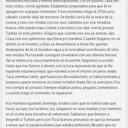
muchísima felicidad y menos preocupaciones. De los paseos, cada vez
más cortos, volvía agotado. Estábamos preparados para que él se
apagara en cualquier momento. Y ese momento llegó el 29 de julio,
sábado, cuando dejó de moverse. Se tumbó cerca de la mesa de la
cocina y solo nos miraba con los ojos cubiertos por una veladura
blanca: «No puedo más». Llamé a las niñas y les dije: «venid, porque
Turbón se está yendo». «Seguro que cuando nos vea se anima», dijo
Clara con ese optimismo que lleva por bandera. Cuando llegaron no se
animó, ni se levantó, y ellas se derrumbaron a llorar. No querían
despegarse de él, le llevaban agua y le acercaban comida pero él sólo
nos miraba. Por la tarde consiguió levantarse con sus últimas fuerzas,
dar la vuelta a la casa y tumbarse en el porche. Seguimos a su lado
hasta que nos fuimos a dormir, con la loca esperanza de que al día
siguiente estuviera mejor, que volviera a ser el mismo: un perro viejito.
Tuca, mientras tanto, que hasta ese día estaba bien, se había tumbado y
tampoco quería moverse, ni comer, ni beber. Nada. No se acercaron. Eso
nos rompió el corazón. Siempre estaban juntos, pegados, lamiéndose…
y cuando llegó el momento se separaron.
A la mañana siguiente, domingo, estaba claro que no había nada que
hacer, así que, los lavamos, los cargamos en unas mantas y los metimos
en el coche para llevarlos al veterinario. Sabíamos que íbamos a
despedir a Turbón, pero con Tuca íbamos pensando en que la revisaran
y vieran qué le pasaba («hasta ayer estaba perfecta»). Resultó que no,