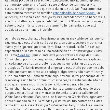
Retrievals
. porque va a ser el mejor
podcast
del año. El último episodio
es impresionante: una reflexión sobre el dolor de las mujeres y la
escasa o nula importancia que se le da en la sociedad. Para completar
esta escucha recomiendo también
este episodio de
Sound School
,
un
podcast
que enseña a escuchar
podcasts
, a entender cómo se hacen y sus
aciertos o fallos, en el que a partir del minuto 3:30 analizan el
podcast
y,
sobre todo, la música, que es un elemento fundamental y que está
trabajada de una manera increíble.
Lo malo de escuchar algo buenísimo es que es inevitable pensar que lo
siguiente que escucharás será peor pero, en este caso, tuve muchísima
suerte y lo siguiente que cayó en mi lista de reproducción fue casi tan
espectacular. En este caso es una producción de
The Washington Post
y
se llama
Field Trip
. ¿Qué cuenta este
podcast
? Pues el viaje de Lillian
Cunningham por cinco parques naturales de Estados Unidos, explicando
en cada uno de ellos un problema al que se enfrentan esos espacios
protegidos. Tenía mis reservas al empezar a escucharlo porque me daba
miedo que fuera un canto a la ecología, algo demasiado buenrollista y
que fuera aburrido. Como siempre digo, hay que saltar por encima de las
reservas que uno tiene porque, muchas veces, te mantienen alejado de
algo que merece muchísimo la pena. No me esperaba lo que
Cunningham ha conseguido hacer: transportarme a cada uno de esos
parques, estar allí, sentir el viento en Yosemite, la arena caliente del
White Sands National Park, ver a los bisontes en Glacier Park, agobiarme
por la humedad en los Everglades y disfrutar del frío cortante en Gates
of the Artic en Alaska. Es un
podcast
espectacular y bonito. De él me ha
gustado todo. Por ejemplo, el último episodio, en Alaska, comienza con