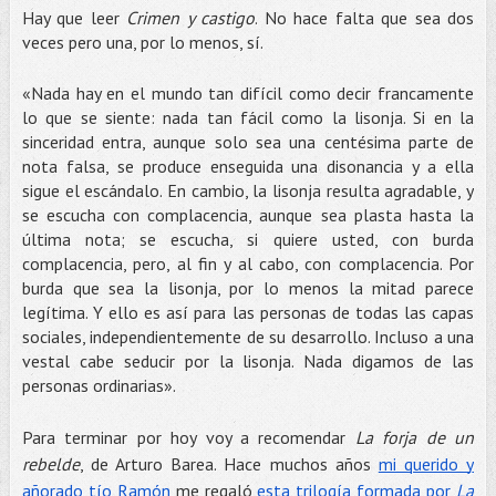
Hay que leer
Crimen y castigo
. No hace falta que sea dos
veces pero una, por lo menos, sí.
«Nada hay en el mundo tan difícil como decir francamente
lo que se siente: nada tan fácil como la lisonja. Si en la
sinceridad entra, aunque solo sea una centésima parte de
nota falsa, se produce enseguida una disonancia y a ella
sigue el escándalo. En cambio, la lisonja resulta agradable, y
se escucha con complacencia, aunque sea plasta hasta la
última nota; se escucha, si quiere usted, con burda
complacencia, pero, al fin y al cabo, con complacencia. Por
burda que sea la lisonja, por lo menos la mitad parece
legítima. Y ello es así para las personas de todas las capas
sociales, independientemente de su desarrollo. Incluso a una
vestal cabe seducir por la lisonja. Nada digamos de las
personas ordinarias».
Para terminar por hoy voy a recomendar
La forja de un
rebelde
, de Arturo Barea. Hace muchos años
mi querido y
añorado tío Ramón
me regaló
esta trilogía formada por
La