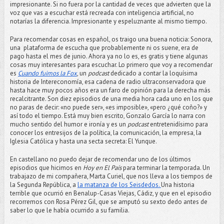
impresionante. Si no fuera por la cantidad de veces que advierten que la
voz que vas a escuchar está recreada con inteligencia artificial, no
notarías la diferencia. Impresionante y espeluznante al mismo tiempo.
Para recomendar cosas en español, os traigo una buena noticia: Sonora,
una plataforma de escucha que probablemente ni os suene, era de
pago hasta el mes de junio. Ahora ya no lo es, es gratis y tiene algunas
cosas muy interesantes para escuchar. Lo primero que voy a recomendar
es
Cuando fuimos la Fox
, un
podcast
dedicado a contar la loquísima
historia de Intereconomía, esa cadena de radio ultraconservadora que
hasta hace muy pocos años era un faro de opinión para la derecha más
recalcitrante. Son diez episodios de una media hora cada uno en los que
no paras de decir: «no puede ser», «es imposible», «pero ¿qué coño?» y
así todo el tiempo. Está muy bien escrito, Gonzalo García lo narra con
mucho sentido del humor e ironía y es un
podcast
entretenidísimo para
conocer los entresijos de la política, la comunicación, la empresa, la
Iglesia Católica y hasta una secta secreta: El Yunque.
En castellano no puedo dejar de recomendar uno de los últimos
episodios que hicimos en
Hoy en El País
para terminar la temporada. Un
trabajazo de mi compañera, Marta Curiel, que nos lleva a los tiempos de
la Segunda República, a
la matanza de los Seisdedos.
Una historia
terrible que ocurrió en Benalup-Casas Viejas, Cádiz, y que en el episodio
recorremos con Rosa Pérez Gil, que se amputó su sexto dedo antes de
saber lo que le había ocurrido a su familia.