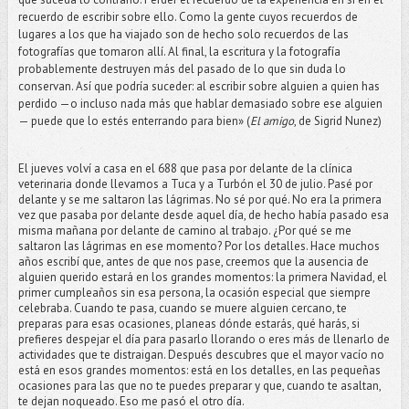
recuerdo de escribir sobre ello. Como la gente cuyos recuerdos de
lugares a los que ha viajado son de hecho solo recuerdos de las
fotografías que tomaron allí. Al final, la escritura y la fotografía
probablemente destruyen más del pasado de lo que sin duda lo
conservan. Así que podría suceder: al escribir sobre alguien a quien has
perdido —o incluso nada más que hablar demasiado sobre ese alguien
— puede que lo estés enterrando para bien» (
El amigo
, de Sigrid Nunez)
El jueves volví a casa en el 688 que pasa por delante de la clínica
veterinaria donde llevamos a Tuca y a Turbón el 30 de julio. Pasé por
delante y se me saltaron las lágrimas. No sé por qué. No era la primera
vez que pasaba por delante desde aquel día, de hecho había pasado esa
misma mañana por delante de camino al trabajo. ¿Por qué se me
saltaron las lágrimas en ese momento? Por los detalles. Hace muchos
años escribí que, antes de que nos pase, creemos que la ausencia de
alguien querido estará en los grandes momentos: la primera Navidad, el
primer cumpleaños sin esa persona, la ocasión especial que siempre
celebraba. Cuando te pasa, cuando se muere alguien cercano, te
preparas para esas ocasiones, planeas dónde estarás, qué harás, si
prefieres despejar el día para pasarlo llorando o eres más de llenarlo de
actividades que te distraigan. Después descubres que el mayor vacío no
está en esos grandes momentos: está en los detalles, en las pequeñas
ocasiones para las que no te puedes preparar y que, cuando te asaltan,
te dejan noqueado. Eso me pasó el otro día.