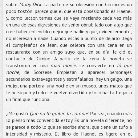
sobre
Moby Dick
. La parte de su obsesión con Cimino es un
poco tostón: parece que el que está obsesionado es Haenel
y, como lector, temes que se vaya metiendo cada vez más
en una de esas digresiones de señor obnubilado con algo que
cree haber entendido mejor que nadie y que, evidentemente,
no interesan a nadie. Cuando estás a punto de dejarlo llega
el cumpleaños de Jean, que celebra con una cena en un
restaurante con un amigo suyo que, en su día, le dió el
contacto de Cimino. A partir de la cena la novela se
transforma en una
road movie
: se convierte en
Jó que
noche
, de Scorsese. Empiezan a aparecer personajes
secundarios extravagantes y estrafalarios: hay un galgo, una
mujer, una portera, una noche en un museo, unos malos que
le persiguen y todo se vuelve divertido y loco hasta llegar a
un final que funciona.
¿Me gustó
Que no te quiten la corona
? Pues sí, cuando más
lo pienso más convencida estoy. Es una novela diferente, no
se parece a todo lo que se escribe ahora, que tiene un tufo a
intensidad y misterio. El libro de Haenel es ligero en el