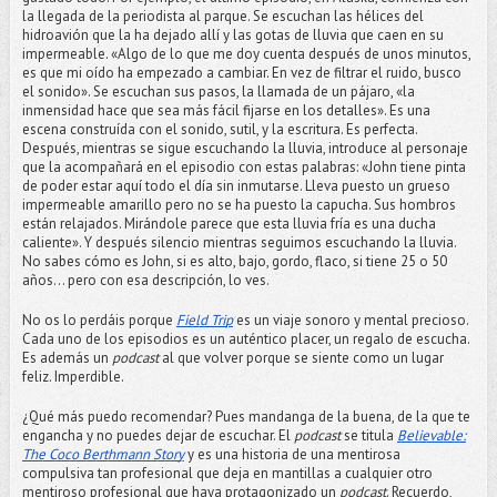
la llegada de la periodista al parque. Se escuchan las hélices del
hidroavión que la ha dejado allí y las gotas de lluvia que caen en su
impermeable. «Algo de lo que me doy cuenta después de unos minutos,
es que mi oído ha empezado a cambiar. En vez de filtrar el ruido, busco
el sonido». Se escuchan sus pasos, la llamada de un pájaro, «la
inmensidad hace que sea más fácil fijarse en los detalles». Es una
escena construída con el sonido, sutil, y la escritura. Es perfecta.
Después, mientras se sigue escuchando la lluvia, introduce al personaje
que la acompañará en el episodio con estas palabras: «John tiene pinta
de poder estar aquí todo el día sin inmutarse. Lleva puesto un grueso
impermeable amarillo pero no se ha puesto la capucha. Sus hombros
están relajados. Mirándole parece que esta lluvia fría es una ducha
caliente». Y después silencio mientras seguimos escuchando la lluvia.
No sabes cómo es John, si es alto, bajo, gordo, flaco, si tiene 25 o 50
años… pero con esa descripción, lo ves.
No os lo perdáis porque
Field Trip
es un viaje sonoro y mental precioso.
Cada uno de los episodios es un auténtico placer, un regalo de escucha.
Es además un
podcast
al que volver porque se siente como un lugar
feliz. Imperdible.
¿Qué más puedo recomendar? Pues mandanga de la buena, de la que te
engancha y no puedes dejar de escuchar. El
podcast
se titula
Believable:
The Coco Berthmann Story
y es una historia de una mentirosa
compulsiva tan profesional que deja en mantillas a cualquier otro
mentiroso profesional que haya protagonizado un
podcast
. Recuerdo,