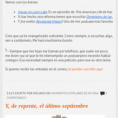
Vamos con los breves:
House on Loon Lake
. Es un episodio de
 This American Life
 de hace m
Si has hecho una reforma tienes que escuchar 
Dentrísimo de las ref
Y ¡ha vuelto 
Revisionist History
! Uno de mis 
podcasts
 más favoritos y
Creo que ya he evangelizado suficiente. Como siempre, si escuchas algo,
ven a contármelo. Me hará muchísima ilusión.
1.
- Siempre que mis hijas me llaman por teléfono, que suele ser poco,
me dicen «ya sé que te he interrumpido un
podcast
pero necesito hablar
contigo». Esa necesidad siempre es una petición, pero ese es otro tema.
Si quieres recibir las entradas en el correo,
te puedes suscribir aquí.
3.9.23
ESCRITO POR MOLINOS
EN:
MOMENTOS ESTELARES DE MI VIDA
3
COMENTARIOS
Y, de repente, el último septiembre