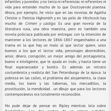
infantiles y juveniles y no tenía ni referencias ni referentes ni
vida para entender mucho de lo que Dostoyevski plantea.
Ahora, por ejemplo, he visto que en las novelas de Agatha
Christie o Patricia Highsmith y en las pelis de Hitchcock hay
mucho de
Crimen y castigo
. Es una gran novela de la
literatura rusa, una obra maestra, pero es también una
novela policíaca publicada por entregas con la intención de
mantener a los lectores de 1866-1867 enganchados a una
trama en la que hay un malo al que lector quiere, unos
buenos a los que el lector odia, personajes aborrecibles,
amor, dinero, corrupción, un mejor amigo del protagonista,
bueno e inteligente, que le ayuda en todo, y hasta tiene un
final esperanzador y bonito. Es además un retrato
costumbrista y realista del San Petersburgo de la época: la
pobreza en las calles, el problema del alojamiento, la clase
media, los bares y las tabernas, los mercadillos, la
prostitución, la mendicidad… un dibujo que para los lectores
contemporáneos era totalmente reconocible.
No pude dejar de pensar en Ripley mientras leía sobre
Raskólnikov. Los dos parten de un crimen evitable,