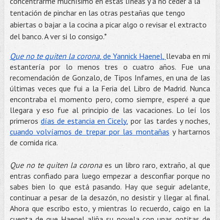
concentrarme muchísimo en estas líneas y a no ceder a la
tentación de pinchar en las otras pestañas que tengo
abiertas o bajar a la cocina a picar algo o revisar el extracto
del banco. A ver si lo consigo.*
Que no te quiten la corona
, de Yannick Haenel,
llevaba en mi
estantería por lo menos tres o cuatro años. Fue una
recomendación de Gonzalo, de Tipos Infames, en una de las
últimas veces que fui a la Feria del Libro de Madrid. Nunca
encontraba el momento pero, como siempre, esperé a que
llegara y eso fue al principio de las vacaciones. Lo leí los
primeros
días de estancia en Cicely,
por las tardes y noches,
cuando volvíamos de trepar por las montañas
y hartarnos
de comida rica.
Que no te quiten la corona
es un libro raro, extraño, al que
entras confiado para luego empezar a desconfiar porque no
sabes bien lo que está pasando. Hay que seguir adelante,
continuar a pesar de la desazón, no desistir y llegar al final.
Ahora que escribo esto, y mientras lo recuerdo, caigo en la
cuenta de que Haenel aliña su novela con unas gotitas de