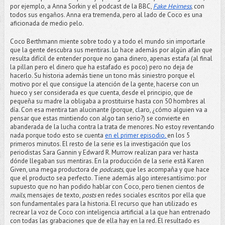
por ejemplo, a Anna Sorkin y el podcast de la BBC,
Fake Heirness
, con
todos sus engaños. Anna era tremenda, pero al lado de Coco es una
aficionada de medio pelo.
Coco Berthmann miente sobre todo y a todo el mundo sin importarle
que la gente descubra sus mentiras. Lo hace además por algún afán que
resulta difícil de entender porque no gana dinero, apenas estafa (al final
la pillan pero el dinero que ha estafado es poco) pero no deja de
hacerlo. Su historia además tiene un tono más siniestro porque el
motivo por el que consigue la atención de la gente, hacerse con un
hueco y ser considerada es que cuenta, desde el principio, que de
pequeña su madre la obligaba a prostituirse hasta con 50 hombres al
día. Con esa mentira tan alucinante (porque, claro, ¿cómo alguien va a
pensar que estas mintiendo con algo tan serio?) se convierte en
abanderada de la lucha contra la trata de menores. No estoy reventando
nada porque todo esto se cuenta
en el primer episodio,
en los 5
primeros minutos. El resto de la serie es la investigación que los
periodistas Sara Gannin y Edward R. Murrow realizan para ver hasta
dónde llegaban sus mentiras. En la producción de la serie está Karen
Given, una mega productora de
podcasts
, que les acompaña y que hace
que el producto sea perfecto. Tiene además algo interesantísimo: por
supuesto que no han podido hablar con Coco, pero tienen cientos de
mails
, mensajes de texto,
posts
en redes sociales escritos por ella que
son fundamentales para la historia. El recurso que han utilizado es
recrear la voz de Coco con inteligencia artificial a la que han entrenado
con todas las grabaciones que de ella hay en la red. El resultado es