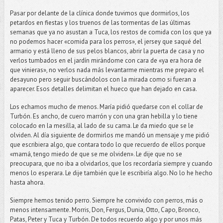
Pasar por delante de la clínica donde tuvimos que dormirlos, los
petardos en fiestas y los truenos de las tormentas de las últimas
semanas que ya no asustan a Tuca, los restos de comida con los que ya
no podemos hacer «comida para los perros», el jersey que saqué del
armario y está lleno de sus pelos blancos, abrir la puerta de casa y no
verlos tumbados en el jardín mirándome con cara de «ya era hora de
que vinieras», no verlos nada más levantarme mientras me preparo el
desayuno pero seguir buscándolos con la mirada como si fueran a
aparecer. Esos detalles delimitan el hueco que han dejado en casa.
Los echamos mucho de menos. María pidió quedarse con el collar de
Turbón. Es ancho, de cuero marrón y con una gran hebilla y lo tiene
colocado en la mesilla, al lado de su cama. Le da miedo que se le
olviden. Al día siguiente de dormirlos me mandó un mensaje y me pidió
que escribiera algo, que contara todo lo que recuerdo de ellos porque
«mamá, tengo miedo de que se me olviden». Le dije que no se
preocupara, que no iba a olvidarlos, que los recordaría siempre y cuando
menos lo esperara. Le dije también que le escribiría algo. No lo he hecho
hasta ahora.
Siempre hemos tenido perro. Siempre he convivido con perros, más o
menos intensamente. Morris, Don, Fergus, Dunia, Otto, Capo, Bronco,
Patas, Peter y Tuca y Turbón. De todos recuerdo algo y por unos más