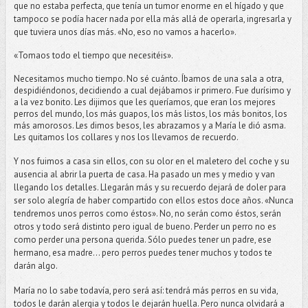
que no estaba perfecta, que tenía un tumor enorme en el hígado y que
tampoco se podía hacer nada por ella más allá de operarla, ingresarla y
que tuviera unos días más. «No, eso no vamos a hacerlo».
«Tomaos todo el tiempo que necesitéis». 
Necesitamos mucho tiempo. No sé cuánto. Íbamos de una sala a otra, 
despidiéndonos, decidiendo a cual dejábamos ir primero. Fue durísimo y 
a la vez bonito. Les dijimos que les queríamos, que eran los mejores 
perros del mundo, los más guapos, los más listos, los más bonitos, los 
más amorosos. Les dimos besos, les abrazamos y a María le dió asma. 
Les quitamos los collares y nos los llevamos de recuerdo. 
Y nos fuimos a casa sin ellos, con su olor en el maletero del coche y su
ausencia al abrir la puerta de casa. Ha pasado un mes y medio y van
llegando los detalles. Llegarán más y su recuerdo dejará de doler para
ser solo alegría de haber compartido con ellos estos doce años. «Nunca
tendremos unos perros como éstos». No, no serán como éstos, serán
otros y todo será distinto pero igual de bueno. Perder un perro no es
como perder una persona querida. Sólo puedes tener un padre, ese
hermano, esa madre... pero perros puedes tener muchos y todos te
darán algo.
María no lo sabe todavía, pero será así: tendrá más perros en su vida,
todos le darán alergia y todos le dejarán huella. Pero nunca olvidará a