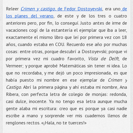
Releer
Crimen y castigo
, de Fedor Dostoyevski
, era uno
de
los planes del verano
, de este y de los tres o cuatro
anteriores pero, por fin, lo conseguí. Justo antes de irme de
vacaciones cogí de la estantería el ejemplar que iba a leer,
exactamente el mismo libro que leí por primera vez con 18
años, cuando estaba en COU. Recuerdo ese año por muchas
cosas: entre otras, porque descubrí a Dostoyevski; porque vi
por primera vez mi cuadro favorito,
Vista de Delft
, de
Vermeer; y porque aprobé Matemáticas sin tener ni idea. Lo
que no recordaba, y me dejó un poco impresionada, es que
había puesto mi nombre en ese ejemplar de
Crimen y
Castigo
. Abrí la primera página y ahí estaba mi nombre, Ana
Ribera, con perfecta letra de colegio de monjas: redonda,
casi dulce, inocente. Ya no tengo esa letra aunque mucha
gente alaba mi escritura: creo que es porque ya casi nadie
escribe a mano y sorprende ver mis cuadernos llenos de
renglones rectos. «¡Hala, no te tuerces!»