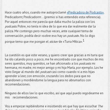
Hace cuatro años, cuando
me autoproclamé
«Predicadora de Podcasts»
,
Predicadorrrr, Predicadorrrr... (premio si has entendido esta referencia).
Por aquel entonces me parecía que daba mucho la paliza con los
podcasts
. Pobre, no tenía ni idea de lo que era dar realmente dar la
paliza. Me contengo pero muchas veces, ante cualquier tema de
conversación, podría decir «sobre eso hay un
podcast
». No lo digo
1
porque temo que me pongan el
sticker
de «Turra Mítica».
La cuestión es que este verano, y quiero creer que gracias a mi turra que
ha ido calando poco a poco, me he encontrado con que muchos de mis
seres queridos, muy queridos, se han aficionado a los
podcasts
: mi
hermana, mi madre, mi mejor amigo y mi hija María, por ejemplo. Los he
visto llegar al mundo del
podcast
casi como cuando vi a mis hijas
aprender a leer, con emoción, cruzando los dedos para que no
abandonen y mordiéndome la lengua para no abrumarlos con
recomendaciones.
Ninguno de ellos lee lo que escribo, así que aquí puedo regodearme en
mis recomendaciones.
Voy a empezar repitiéndome e insistiendo en que hay que escuchar
The