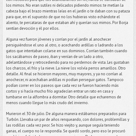
los mimos. No eran sutiles ni delicados pidiendo mimos: te metían la
cabeza bajo el brazo mientras leías en el jardín o te daban con su pataza
para que, en el supuesto de que no los hubieras visto echándote el
aliento, te percataras de que estaban ahí y querían sus mimos. Por Borja
sentían devoción y él por ellos.
Alguna vez fueron jóvenes y corrían por el jardín al anochecer
persiguiéndose el uno al otro, o acechando ardillas o ladrando a los
gatos que intentaban colarse en sus dominios. Corrían también cuando
los sacábamos de paseo, iban y venían de un lado a otro,
adelantándose y retrocediendo para no perdernos de vista. Les gustaban
los charcos, el frío y la nieve. La nieve los volvía perros amarillos. Otro
detalle.
Al final se hicieron mayores, muy mayores, y ya no corrían al
anochecer, ni acechaban ardillas ni podían perseguir gatos. Tampoco
podían correr en los paseos que cada vez se fueron haciendo más
cortos y si hacía mucho frío agradecían entrar un rato en casa y
tumbarse en la alfombra a dormitar. Otro detalle que echaremos de
menos cuando llegue lo más crudo del invierno.
Murieron el 30 de julio. De alguna manera estábamos preparados para
Turbón. Llevaba un par de años renqueando, con dolores, problemillas y
las rodillas cada vez peor. Se hizo viejito y, aunque seguía teniendo
ganas, el cuerpo no le respondía. Se quedó sordo, pero eso le procuró