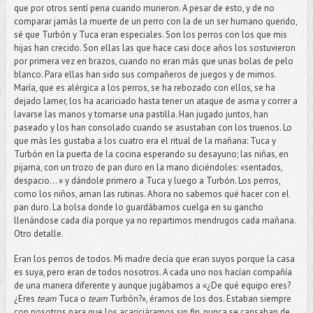
que por otros sentí pena cuando murieron. A pesar de esto, y de no
comparar jamás la muerte de un perro con la de un ser humano querido,
sé que Turbón y Tuca eran especiales. Son los perros con los que mis
hijas han crecido. Son ellas las que hace casi doce años los sostuvieron
por primera vez en brazos, cuando no eran más que unas bolas de pelo
blanco. Para ellas han sido sus compañeros de juegos y de mimos.
María, que es alérgica a los perros, se ha rebozado con ellos, se ha
dejado lamer, los ha acariciado hasta tener un ataque de asma y correr a
lavarse las manos y tomarse una pastilla. Han jugado juntos, han
paseado y los han consolado cuando se asustaban con los truenos. Lo
que más les gustaba a los cuatro era el ritual de la mañana: Tuca y
Turbón en la puerta de la cocina esperando su desayuno; las niñas, en
pijama, con un trozo de pan duro en la mano diciéndoles: «sentados,
despacio… » y dándole primero a Tuca y luego a Turbón. Los perros,
como los niños, aman las rutinas. Ahora no sabemos qué hacer con el
pan duro. La bolsa donde lo guardábamos cuelga en su gancho
llenándose cada día porque ya no repartimos mendrugos cada mañana.
Otro detalle.
Eran los perros de todos. Mi madre decía que eran suyos porque la casa
es suya, pero eran de todos nosotros. A cada uno nos hacían compañía
de una manera diferente y aunque jugábamos a «¿De qué equipo eres?
¿Eres
team
Tuca o
team
Turbón?», éramos de los dos. Estaban siempre
con nosotros para que los acariciáramos sin fin, nunca se cansaban de