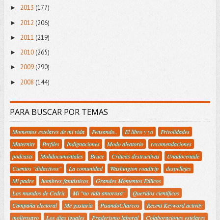
2013
(177)
►
2012
(206)
►
2011
(219)
►
2010
(265)
►
2009
(290)
►
2008
(144)
►
PARA BUSCAR POR TEMAS
Momentos estelares de mi vida
Pensando..
El libro y yo
Frivolidades
Maternity
Perfiles
Indignaciones
Modo aleatorio
recomendaciones
podcasts
Molidocumentales
Bruce
Criticas destructivas
Unadocenade
Cuentos "didactivos"
La comunidad
Washington roadtrip
despellejes
Mi padre
hombres fantásticos
Grandes Momentos Etílicos
Los mundos de Cedric
Mi "no vida amorosa"
Queridos científicos
Campaña electoral
Me gustaría
PisandoCharcos
Recent Keyword activity
moliensayo
Los días iguales
Praderismo laboral
Colaboraciones estelares