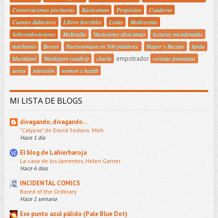
Conversaciones piscineras
Rústicoman
Propósitos
Cuaderno
Cuentos didactivos
Libros horribles
Listas
Molirecetas
Sobrevaloraciones
Moliradio
Vacaciones alsacianas
lecturas encadenadas
machismo
Breves
Fuerteventura en 500 palabras.
Haper´s Bazaar
Ignite
Murakami
Washigton roadtrip
charla
empotrador
revistas femeninas
series
televisión
women´s health
MI LISTA DE BLOGS
divagando, divagando...
"Calypso" de David Sedaris: Meh
Hace 1 día
El blog de Lahierbaroja
La casa de los lamentos, Helen Garner
Hace 6 días
INCIDENTAL COMICS
Bored of the Ordinary
Hace 1 semana
Ese punto azul pálido (Pale Blue Dot)