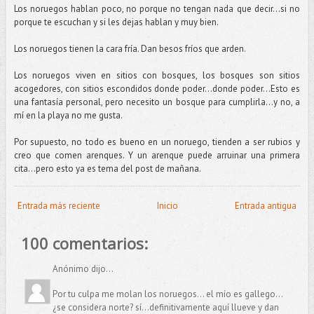
Los noruegos hablan poco, no porque no tengan nada que decir...si no
porque te escuchan y si les dejas hablan y muy bien.
Los noruegos tienen la cara fría. Dan besos fríos que arden.
Los noruegos viven en sitios con bosques, los bosques son sitios
acogedores, con sitios escondidos donde poder...donde poder…Esto es
una fantasía personal, pero necesito un bosque para cumplirla...y no, a
mí en la playa no me gusta.
Por supuesto, no todo es bueno en un noruego, tienden a ser rubios y
creo que comen arenques. Y un arenque puede arruinar una primera
cita…pero esto ya es tema del post de mañana.
Entrada más reciente
Inicio
Entrada antigua
100 comentarios:
Anónimo dijo...
Por tu culpa me molan los noruegos... el mío es gallego...
¿se considera norte? sí...definitivamente aquí llueve y dan