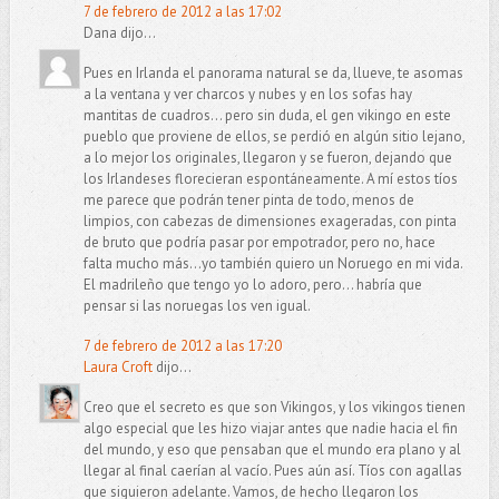
7 de febrero de 2012 a las 17:02
Dana dijo...
Pues en Irlanda el panorama natural se da, llueve, te asomas
a la ventana y ver charcos y nubes y en los sofas hay
mantitas de cuadros... pero sin duda, el gen vikingo en este
pueblo que proviene de ellos, se perdió en algún sitio lejano,
a lo mejor los originales, llegaron y se fueron, dejando que
los Irlandeses florecieran espontáneamente. A mí estos tíos
me parece que podrán tener pinta de todo, menos de
limpios, con cabezas de dimensiones exageradas, con pinta
de bruto que podría pasar por empotrador, pero no, hace
falta mucho más...yo también quiero un Noruego en mi vida.
El madrileño que tengo yo lo adoro, pero... habría que
pensar si las noruegas los ven igual.
7 de febrero de 2012 a las 17:20
Laura Croft
dijo...
Creo que el secreto es que son Vikingos, y los vikingos tienen
algo especial que les hizo viajar antes que nadie hacia el fin
del mundo, y eso que pensaban que el mundo era plano y al
llegar al final caerían al vacío. Pues aún así. Tíos con agallas
que siguieron adelante. Vamos, de hecho llegaron los