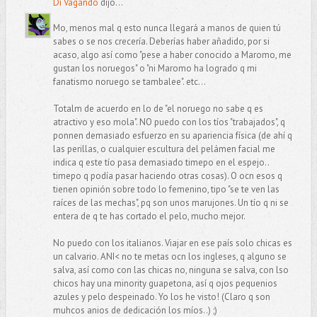
Di Vagando
dijo...
Mo, menos mal q esto nunca llegará a manos de quien tú
sabes o se nos crecería. Deberías haber añadido, por si
acaso, algo así como "pese a haber conocido a Maromo, me
gustan los noruegos" o "ni Maromo ha logrado q mi
fanatismo noruego se tambalee". etc...
Totalm de acuerdo en lo de "el noruego no sabe q es
atractivo y eso mola". NO puedo con los tíos "trabajados", q
ponnen demasiado esfuerzo en su apariencia física (de ahí q
las perillas, o cualquier escultura del pelámen facial me
indica q este tío pasa demasiado timepo en el espejo..
timepo q podía pasar haciendo otras cosas). O ocn esos q
tienen opinión sobre todo lo femenino, tipo "se te ven las
raíces de las mechas", pq son unos marujones. Un tío q ni se
entera de q te has cortado el pelo, mucho mejor.
No puedo con los italianos. Viajar en ese país solo chicas es
un calvario. ANI< no te metas ocn los ingleses, q alguno se
salva, así como con las chicas no, ninguna se salva, con lso
chicos hay una minority guapetona, así q ojos pequenios
azules y pelo despeinado. Yo los he visto! (Claro q son
muhcos anios de dedicación los míos..) ;)