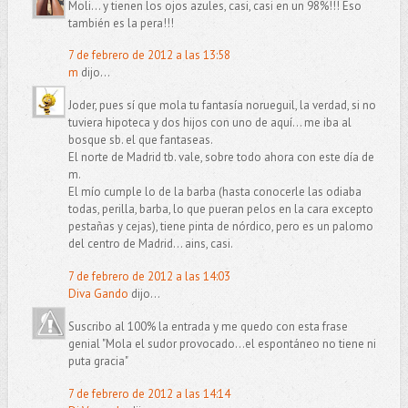
Moli... y tienen los ojos azules, casi, casi en un 98%!!! Eso
también es la pera!!!
7 de febrero de 2012 a las 13:58
m
dijo...
Joder, pues sí que mola tu fantasía norueguil, la verdad, si no
tuviera hipoteca y dos hijos con uno de aquí... me iba al
bosque sb. el que fantaseas.
El norte de Madrid tb. vale, sobre todo ahora con este día de
m.
El mío cumple lo de la barba (hasta conocerle las odiaba
todas, perilla, barba, lo que pueran pelos en la cara excepto
pestañas y cejas), tiene pinta de nórdico, pero es un palomo
del centro de Madrid... ains, casi.
7 de febrero de 2012 a las 14:03
Diva Gando
dijo...
Suscribo al 100% la entrada y me quedo con esta frase
genial "Mola el sudor provocado…el espontáneo no tiene ni
puta gracia"
7 de febrero de 2012 a las 14:14