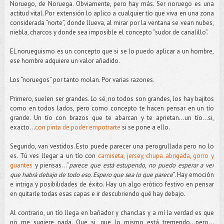
Noruego, de Noruega. Obviamente, pero hay más. Ser noruego es una
actitud vital. Por extensión lo aplico a cualquier tío que viva en una zona
considerada “norte”, donde llueva, al mirar por la ventana se vean nubes,
niebla, charcos y donde sea imposible el concepto “sudor de canalillo”.
EL norueguismo es un concepto que si se lo puedo aplicar a un hombre,
ese hombre adquiere un valor añadido.
Los “noruegos” por tanto molan. Por varias razones.
Primero, suelen ser grandes. Lo sé, no todos son grandes, los hay bajitos
como en todos lados, pero como concepto te hacen pensar en un tío
grande. Un tío con brazos que te abarcan y te aprietan…un tío...si,
exacto...
con pinta de poder empotrarte
si se pone a ello.
Segundo, van vestidos. Esto puede parecer una perogrullada pero no lo
es. Tú ves llegar a un tío con
camiseta, jersey, chupa abrigada, gorro y
guantes
y piensas...”
parece que está estupendo, no puedo esperar a ver
que habrá debajo de todo eso. Espero que sea lo que parece
”. Hay emoción
e intriga y posibilidades de éxito. Hay un algo erótico festivo en pensar
en quitarle todas esas capas e ir descubriendo qué hay debajo.
Al contrario, un tío llega en bañador y chanclas y a mí la verdad es que
no me sugiere nada. Que si, que lo mismo está tremendo...pero...