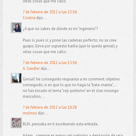
otras cosas que me callo.
7 de febrero de 2012 a las 15:56
Cristina
dijo...
¿A que no sabes de dónde es mi "ingeniero"?
Pues sí, pues sí, y pone las cadenas perfecto, no se cree
guapo, lleva por supuesto barba (que le queda genial) y
otras cosas que me callo.
7 de febrero de 2012 a las 15:56
A. Sandler
dijo...
Genial! he conseguido respuesta a mi comment. objetivo
conseguido, si es que lo que no haga la "bata-manta",...
no has tocado el tema "ceji-juntismo" en el clan noruego
masculino,...
7 de febrero de 2012 a las 16:28
molinos
dijo...
BLN..pensaba en ti escribiendo esta entrada.
Adam...siempre es mejor ceji juntismo a depilación de ceja