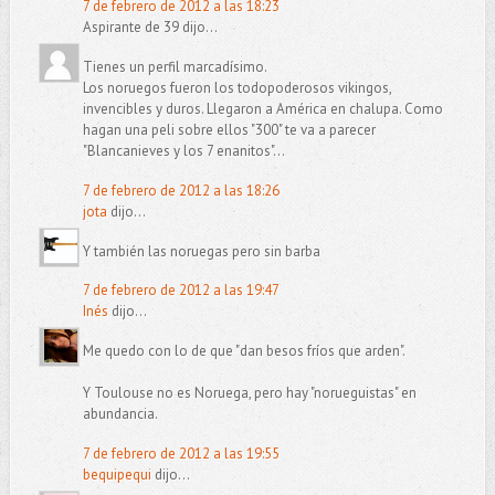
7 de febrero de 2012 a las 18:23
Aspirante de 39 dijo...
Tienes un perfil marcadísimo.
Los noruegos fueron los todopoderosos vikingos,
invencibles y duros. Llegaron a América en chalupa. Como
hagan una peli sobre ellos "300" te va a parecer
"Blancanieves y los 7 enanitos"...
7 de febrero de 2012 a las 18:26
jota
dijo...
Y también las noruegas pero sin barba
7 de febrero de 2012 a las 19:47
Inés
dijo...
Me quedo con lo de que "dan besos fríos que arden".
Y Toulouse no es Noruega, pero hay "norueguistas" en
abundancia.
7 de febrero de 2012 a las 19:55
bequipequi
dijo...