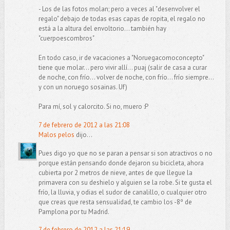
- Los de las fotos molan; pero a veces al "desenvolver el
regalo" debajo de todas esas capas de ropita, el regalo no
está a la altura del envoltorio... también hay
"cuerpoescombros"
En todo caso, ir de vacaciones a "Noruegacomoconcepto"
tiene que molar... pero vivir allí... puaj (salir de casa a curar
de noche, con frío... volver de noche, con frío... frío siempre...
y con un noruego sosainas. Uf)
Para mí, sol y calorcito. Si no, muero :P
7 de febrero de 2012 a las 21:08
Malos pelos
dijo...
Pues digo yo que no se paran a pensar si son atractivos o no
porque están pensando donde dejaron su bicicleta, ahora
cubierta por 2 metros de nieve, antes de que llegue la
primavera con su deshielo y alguien se la robe. Si te gusta el
frío, la lluvia, y odias el sudor de canalillo, o cualquier otro
que creas que resta sensualidad, te cambio los -8º de
Pamplona por tu Madrid.
7 de febrero de 2012 a las 21:19