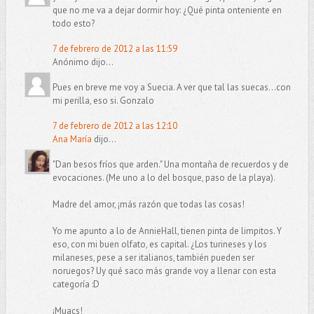
que no me va a dejar dormir hoy: ¿Qué pinta onteniente en
todo esto?
7 de febrero de 2012 a las 11:59
Anónimo dijo...
Pues en breve me voy a Suecia. A ver que tal las suecas...con
mi perilla, eso si. Gonzalo
7 de febrero de 2012 a las 12:10
Ana María
dijo...
"Dan besos fríos que arden." Una montaña de recuerdos y de
evocaciones. (Me uno a lo del bosque, paso de la playa).
Madre del amor, ¡más razón que todas las cosas!
Yo me apunto a lo de AnnieHall, tienen pinta de limpitos. Y
eso, con mi buen olfato, es capital. ¿Los turineses y los
milaneses, pese a ser italianos, también pueden ser
noruegos? Uy qué saco más grande voy a llenar con esta
categoría :D
¡Muacs!