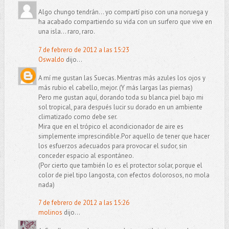
Algo chungo tendrán... yo compartí piso con una noruega y
ha acabado compartiendo su vida con un surfero que vive en
una isla... raro, raro.
7 de febrero de 2012 a las 15:23
Oswaldo
dijo...
A mí me gustan las Suecas. Mientras más azules los ojos y
más rubio el cabello, mejor. (Y más largas las piernas)
Pero me gustan aquí, dorando toda su blanca piel bajo mi
sol tropical, para después lucir su dorado en un ambiente
climatizado como debe ser.
Mira que en el trópico el acondicionador de aire es
simplemente imprescindible.Por aquello de tener que hacer
los esfuerzos adecuados para provocar el sudor, sin
conceder espacio al espontáneo.
(Por cierto que también lo es el protector solar, porque el
color de piel tipo langosta, con efectos dolorosos, no mola
nada)
7 de febrero de 2012 a las 15:26
molinos
dijo...