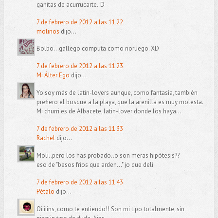
ganitas de acurrucarte. :D
7 de febrero de 2012 a las 11:22
molinos
dijo...
Bolbo...gallego computa como noruego. XD
7 de febrero de 2012 a las 11:23
Mi Álter Ego
dijo...
Yo soy más de latin-lovers aunque, como fantasía, también
prefiero el bosque a la playa, que la arenilla es muy molesta.
Mi churri es de Albacete, latin-lover donde los haya...
7 de febrero de 2012 a las 11:33
Rachel
dijo...
Moli..pero los has probado..o son meras hipótesis??
eso de "besos frios que arden..." jo que deli
7 de febrero de 2012 a las 11:43
Pétalo
dijo...
Oiiiiins, como te entiendo!! Son mi tipo totalmente, sin