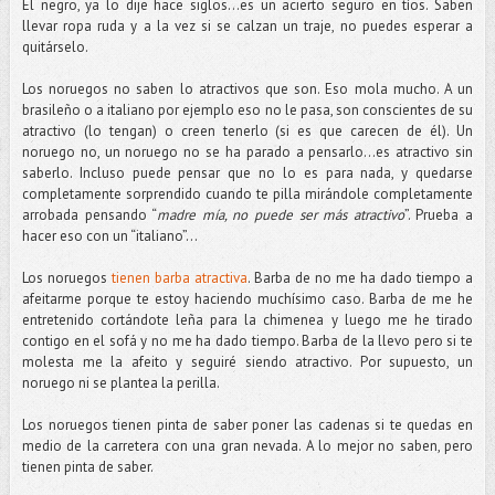
El negro, ya lo dije hace siglos…es un acierto seguro en tíos. Saben
llevar ropa ruda y a la vez si se calzan un traje, no puedes esperar a
quitárselo.
Los noruegos no saben lo atractivos que son. Eso mola mucho. A un
brasileño o a italiano por ejemplo eso no le pasa, son conscientes de su
atractivo (lo tengan) o creen tenerlo (si es que carecen de él). Un
noruego no, un noruego no se ha parado a pensarlo…es atractivo sin
saberlo. Incluso puede pensar que no lo es para nada, y quedarse
completamente sorprendido cuando te pilla mirándole completamente
arrobada pensando “
madre mía, no puede ser más atractivo
”. Prueba a
hacer eso con un “italiano”…
Los noruegos
tienen barba atractiva
. Barba de no me ha dado tiempo a
afeitarme porque te estoy haciendo muchísimo caso. Barba de me he
entretenido cortándote leña para la chimenea y luego me he tirado
contigo en el sofá y no me ha dado tiempo. Barba de la llevo pero si te
molesta me la afeito y seguiré siendo atractivo. Por supuesto, un
noruego ni se plantea la perilla.
Los noruegos tienen pinta de saber poner las cadenas si te quedas en
medio de la carretera con una gran nevada. A lo mejor no saben, pero
tienen pinta de saber.