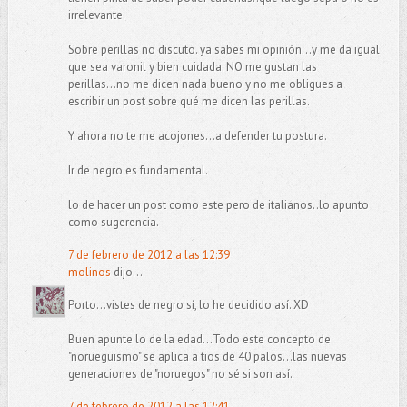
irrelevante.
Sobre perillas no discuto. ya sabes mi opinión...y me da igual
que sea varonil y bien cuidada. NO me gustan las
perillas...no me dicen nada bueno y no me obligues a
escribir un post sobre qué me dicen las perillas.
Y ahora no te me acojones...a defender tu postura.
Ir de negro es fundamental.
lo de hacer un post como este pero de italianos..lo apunto
como sugerencia.
7 de febrero de 2012 a las 12:39
molinos
dijo...
Porto...vistes de negro sí, lo he decidido así. XD
Buen apunte lo de la edad...Todo este concepto de
"norueguismo" se aplica a tios de 40 palos...las nuevas
generaciones de "noruegos" no sé si son así.
7 de febrero de 2012 a las 12:41