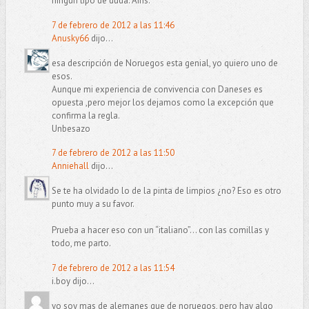
ningún tipo de duda. Ains.
7 de febrero de 2012 a las 11:46
Anusky66
dijo...
esa descripción de Noruegos esta genial, yo quiero uno de
esos.
Aunque mi experiencia de convivencia con Daneses es
opuesta ,pero mejor los dejamos como la excepción que
confirma la regla.
Unbesazo
7 de febrero de 2012 a las 11:50
Anniehall
dijo...
Se te ha olvidado lo de la pinta de limpios ¿no? Eso es otro
punto muy a su favor.
Prueba a hacer eso con un “italiano”… con las comillas y
todo, me parto.
7 de febrero de 2012 a las 11:54
i.boy dijo...
yo soy mas de alemanes que de noruegos, pero hay algo