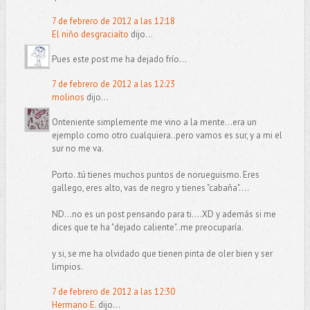
7 de febrero de 2012 a las 12:18
El niño desgraciaíto
dijo...
Pues este post me ha dejado frío...
7 de febrero de 2012 a las 12:23
molinos
dijo...
Onteniente simplemente me vino a la mente...era un
ejemplo como otro cualquiera..pero vamos es sur, y a mi el
sur no me va.
Porto..tú tienes muchos puntos de norueguismo. Eres
gallego, eres alto, vas de negro y tienes "cabaña"....
ND...no es un post pensando para ti....XD y además si me
dices que te ha "dejado caliente"..me preocuparía.
y si, se me ha olvidado que tienen pinta de oler bien y ser
limpios.
7 de febrero de 2012 a las 12:30
Hermano E.
dijo...