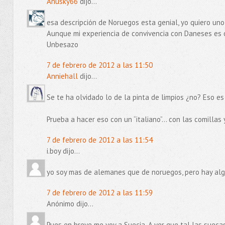
Anusky66
dijo...
esa descripción de Noruegos esta genial, yo quiero uno
Aunque mi experiencia de convivencia con Daneses es 
Unbesazo
7 de febrero de 2012 a las 11:50
Anniehall
dijo...
Se te ha olvidado lo de la pinta de limpios ¿no? Eso es
Prueba a hacer eso con un “italiano”… con las comillas 
7 de febrero de 2012 a las 11:54
i.boy dijo...
yo soy mas de alemanes que de noruegos, pero hay alg
7 de febrero de 2012 a las 11:59
Anónimo dijo...
Pues en breve me voy a Suecia. A ver que tal las suecas.