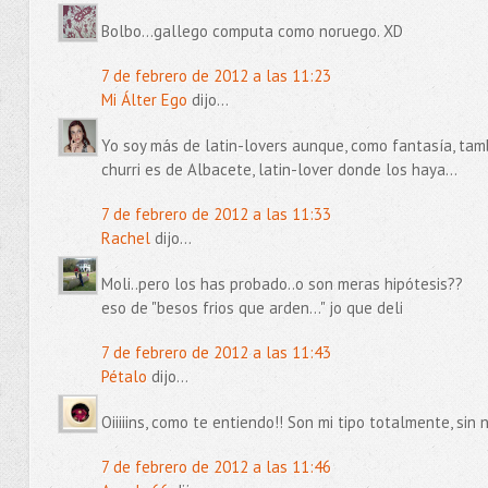
Bolbo...gallego computa como noruego. XD
7 de febrero de 2012 a las 11:23
Mi Álter Ego
dijo...
Yo soy más de latin-lovers aunque, como fantasía, tamb
churri es de Albacete, latin-lover donde los haya...
7 de febrero de 2012 a las 11:33
Rachel
dijo...
Moli..pero los has probado..o son meras hipótesis??
eso de "besos frios que arden..." jo que deli
7 de febrero de 2012 a las 11:43
Pétalo
dijo...
Oiiiiins, como te entiendo!! Son mi tipo totalmente, sin 
7 de febrero de 2012 a las 11:46