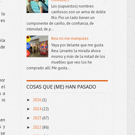
.
Los (supuestos) nombres
cariñosos son un arma de doble
 lo
filo. Por un lado tienen un
 es
componente de cariño, de confianza, de
intimidad, de p...
Ikea no me manipules
ola
Vaya por delante que me gusta
 de
Ikea. Levanto la mirada ahora
mismo y más de la mitad de los
muebles que veo los he
comprado allí. Me gusta...
por
COSAS QUE (ME) HAN PASADO
 el
s a
 ni
2026
(1)
►
2024
(22)
►
2023
(67)
►
ten
s y
2022
(86)
►
 se