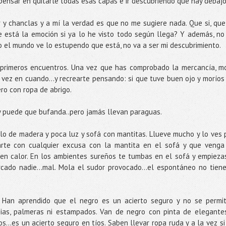
 pensar en quitarle todas esas capas e ir descubriendo qué hay debajo
r y chanclas y a mí la verdad es que no me sugiere nada. Que si, que
e está la emoción si ya lo he visto todo según llega? Y además, no
 el mundo ve lo estupendo que está, no va a ser mi descubrimiento.
primeros encuentros. Una vez que has comprobado la mercancía, m
vez en cuando…y recrearte pensando: si que tuve buen ojo y moríos
ero con ropa de abrigo.
y puede que bufanda..pero jamás llevan paraguas.
lo de madera y poca luz y sofá con mantitas. Llueve mucho y lo ves 
arte con cualquier excusa con la mantita en el sofá y que venga
en calor. En los ambientes sureños te tumbas en el sofá y empieza
cado nadie...mal. Mola el sudor provocado…el espontáneo no tiene
. Han aprendido que el negro es un acierto seguro y no se permi
ias, palmeras ni estampados. Van de negro con pinta de elegante
glos…es un acierto seguro en tíos. Saben llevar ropa ruda y a la vez si