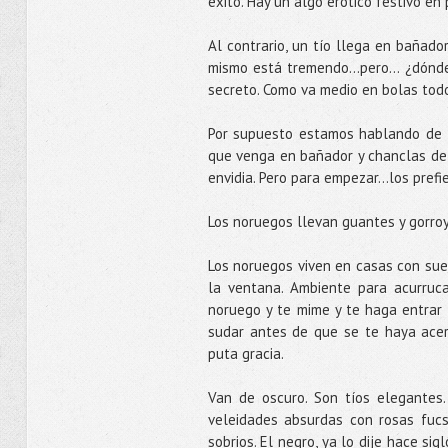
éxito. Hay un algo erótico festivo en
Al contrario, un tío llega en bañado
mismo está tremendo...pero... ¿dónd
secreto. Como va medio en bolas todo
Por supuesto estamos hablando de 
que venga en bañador y chanclas de 
envidia. Pero para empezar...los prefi
Los noruegos llevan guantes y gorro
Los noruegos viven en casas con sue
la ventana. Ambiente para acurruc
noruego y te mime y te haga entrar 
sudar antes de que se te haya acer
puta gracia.
Van de oscuro. Son tíos elegantes
veleidades absurdas con rosas fucs
sobrios. El negro, ya lo dije hace si