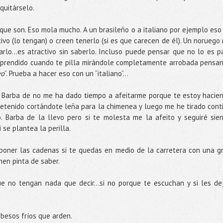
quitárselo.
que son. Eso mola mucho. A un brasileño o a italiano por ejemplo eso
ivo (lo tengan) o creen tenerlo (si es que carecen de él). Un noruego 
rlo…es atractivo sin saberlo. Incluso puede pensar que no lo es p
prendido cuando te pilla mirándole completamente arrobada pensa
vo
”. Prueba a hacer eso con un “italiano”…
. Barba de no me ha dado tiempo a afeitarme porque te estoy hacie
etenido cortándote leña para la chimenea y luego me he tirado cont
 Barba de la llevo pero si te molesta me la afeito y seguiré sie
 se plantea la perilla.
poner las cadenas si te quedas en medio de la carretera con una g
nen pinta de saber.
e no tengan nada que decir...si no porque te escuchan y si les de
 besos fríos que arden.