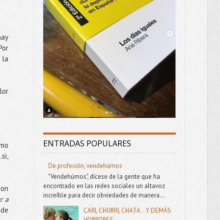
hay
Por
 la
lor
ENTRADAS POPULARES
omo
si,
De profesión, vendehúmos
"Vendehúmos", dícese de la gente que ha
encontrado en las redes sociales un altavoz
con
increíble para decir obviedades de manera...
r a
 de
CARI, CHURRI, CHATA...Y DEMÁS
HORRORES