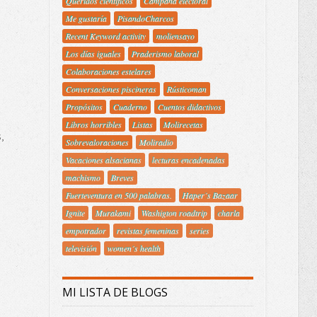
Queridos científicos
Campaña electoral
Me gustaría
PisandoCharcos
Recent Keyword activity
moliensayo
Los días iguales
Praderismo laboral
Colaboraciones estelares
Conversaciones piscineras
Rústicoman
Propósitos
Cuaderno
Cuentos didactivos
Libros horribles
Listas
Molirecetas
,
Sobrevaloraciones
Moliradio
Vacaciones alsacianas
lecturas encadenadas
machismo
Breves
Fuerteventura en 500 palabras.
Haper´s Bazaar
Ignite
Murakami
Washigton roadtrip
charla
empotrador
revistas femeninas
series
televisión
women´s health
MI LISTA DE BLOGS