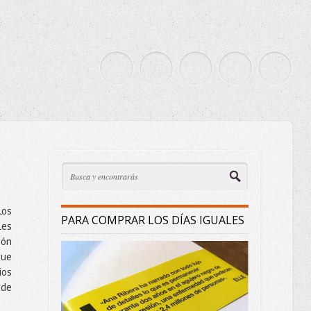
Los
PARA COMPRAR LOS DÍAS IGUALES
les
ión
que
íos
 de