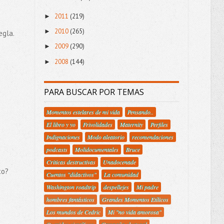
2011
(219)
►
2010
(265)
►
egla.
2009
(290)
►
2008
(144)
►
PARA BUSCAR POR TEMAS
Momentos estelares de mi vida
Pensando..
El libro y yo
Frivolidades
Maternity
Perfiles
Indignaciones
Modo aleatorio
recomendaciones
podcasts
Molidocumentales
Bruce
Criticas destructivas
Unadocenade
to?
Cuentos "didactivos"
La comunidad
Washington roadtrip
despellejes
Mi padre
hombres fantásticos
Grandes Momentos Etílicos
Los mundos de Cedric
Mi "no vida amorosa"