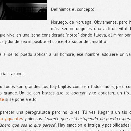
Definamos el concepto.
Noruego, de Noruega. Obviamente, pero 
más. Ser noruego es una actitud vital. 
que viva en una zona considerada “norte”, donde llueva, al mirar por
s y donde sea imposible el concepto “sudor de canalillo”.
 si se lo puedo aplicar a un hombre, ese hombre adquiere un va
arias razones.
 no todos son grandes, los hay bajitos como en todos lados, pero c
 grande. Un tío con brazos que te abarcan y te aprietan…un tío...
rte
si se pone a ello.
parecer una perogrullada pero no lo es. Tú ves llegar a un tío 
rro y guantes
y piensas...”
parece que está estupendo, no puedo espera
Espero que sea lo que parece
”. Hay emoción e intriga y posibilidades