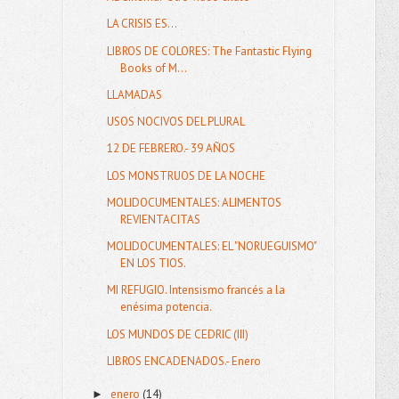
LA CRISIS ES...
LIBROS DE COLORES: The Fantastic Flying
Books of M...
LLAMADAS
USOS NOCIVOS DEL PLURAL
12 DE FEBRERO.- 39 AÑOS
LOS MONSTRUOS DE LA NOCHE
MOLIDOCUMENTALES: ALIMENTOS
REVIENTACITAS
MOLIDOCUMENTALES: EL "NORUEGUISMO"
EN LOS TIOS.
MI REFUGIO. Intensismo francés a la
enésima potencia.
LOS MUNDOS DE CEDRIC (III)
LIBROS ENCADENADOS.- Enero
enero
(14)
►