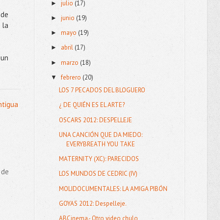
julio
(17)
►
nde
junio
(19)
►
 la
mayo
(19)
►
abril
(17)
►
 un
marzo
(18)
►
febrero
(20)
▼
LOS 7 PECADOS DEL BLOGUERO
ntigua
¿ DE QUIÉN ES EL ARTE?
OSCARS 2012: DESPELLEJE
UNA CANCIÓN QUE DA MIEDO:
EVERYBREATH YOU TAKE
MATERNITY (XC): PARECIDOS
 de
LOS MUNDOS DE CEDRIC (IV)
MOLIDOCUMENTALES: LA AMIGA PIBÓN
GOYAS 2012: Despelleje.
ABCinema.- Otro video chulo