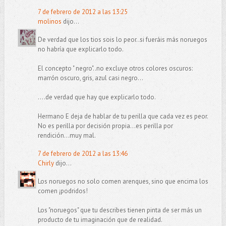
7 de febrero de 2012 a las 13:25
molinos
dijo...
De verdad que los tios sois lo peor..si fueráis más noruegos
no habría que explicarlo todo.
El concepto " negro"..no excluye otros colores oscuros:
marrón oscuro, gris, azul casi negro...
....de verdad que hay que explicarlo todo.
Hermano E deja de hablar de tu perilla que cada vez es peor.
No es perilla por decisión propia...es perilla por
rendición...muy mal.
7 de febrero de 2012 a las 13:46
Chirly
dijo...
Los noruegos no solo comen arenques, sino que encima los
comen ¡podridos!
Los "noruegos" que tu describes tienen pinta de ser más un
producto de tu imaginación que de realidad.