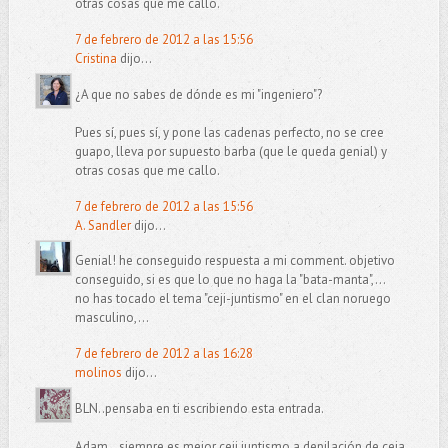
otras cosas que me callo.
7 de febrero de 2012 a las 15:56
Cristina
dijo...
¿A que no sabes de dónde es mi "ingeniero"?
Pues sí, pues sí, y pone las cadenas perfecto, no se cree
guapo, lleva por supuesto barba (que le queda genial) y
otras cosas que me callo.
7 de febrero de 2012 a las 15:56
A. Sandler
dijo...
Genial! he conseguido respuesta a mi comment. objetivo
conseguido, si es que lo que no haga la "bata-manta",...
no has tocado el tema "ceji-juntismo" en el clan noruego
masculino,...
7 de febrero de 2012 a las 16:28
molinos
dijo...
BLN..pensaba en ti escribiendo esta entrada.
Adam...siempre es mejor ceji juntismo a depilación de ceja