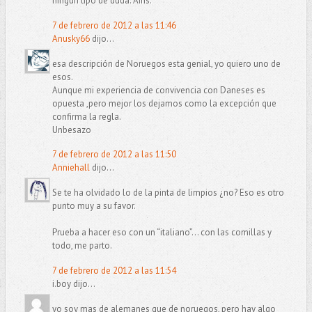
ningún tipo de duda. Ains.
7 de febrero de 2012 a las 11:46
Anusky66
dijo...
esa descripción de Noruegos esta genial, yo quiero uno de
esos.
Aunque mi experiencia de convivencia con Daneses es
opuesta ,pero mejor los dejamos como la excepción que
confirma la regla.
Unbesazo
7 de febrero de 2012 a las 11:50
Anniehall
dijo...
Se te ha olvidado lo de la pinta de limpios ¿no? Eso es otro
punto muy a su favor.
Prueba a hacer eso con un “italiano”… con las comillas y
todo, me parto.
7 de febrero de 2012 a las 11:54
i.boy dijo...
yo soy mas de alemanes que de noruegos, pero hay algo