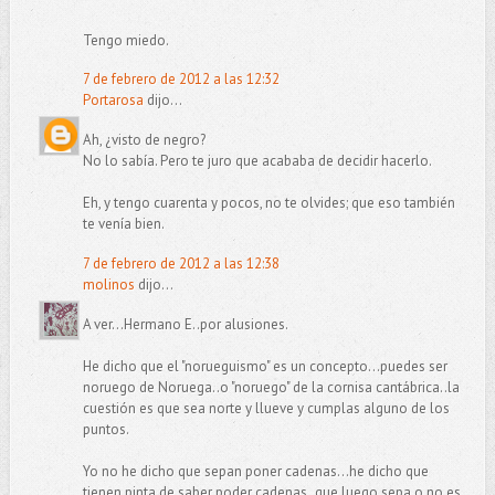
Tengo miedo.
7 de febrero de 2012 a las 12:32
Portarosa
dijo...
Ah, ¿visto de negro?
No lo sabía. Pero te juro que acababa de decidir hacerlo.
Eh, y tengo cuarenta y pocos, no te olvides; que eso también
te venía bien.
7 de febrero de 2012 a las 12:38
molinos
dijo...
A ver...Hermano E..por alusiones.
He dicho que el "norueguismo" es un concepto...puedes ser
noruego de Noruega..o "noruego" de la cornisa cantábrica..la
cuestión es que sea norte y llueve y cumplas alguno de los
puntos.
Yo no he dicho que sepan poner cadenas...he dicho que
tienen pinta de saber poder cadenas..que luego sepa o no es