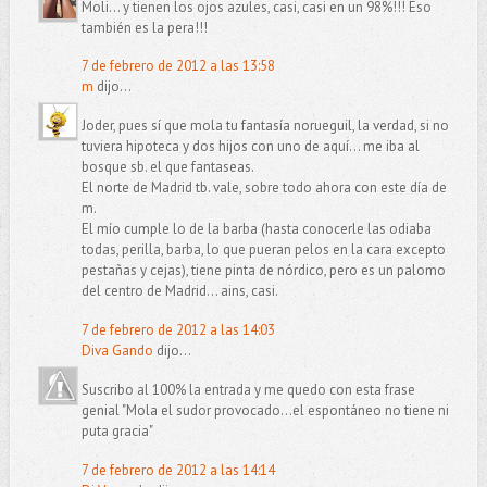
Moli... y tienen los ojos azules, casi, casi en un 98%!!! Eso
también es la pera!!!
7 de febrero de 2012 a las 13:58
m
dijo...
Joder, pues sí que mola tu fantasía norueguil, la verdad, si no
tuviera hipoteca y dos hijos con uno de aquí... me iba al
bosque sb. el que fantaseas.
El norte de Madrid tb. vale, sobre todo ahora con este día de
m.
El mío cumple lo de la barba (hasta conocerle las odiaba
todas, perilla, barba, lo que pueran pelos en la cara excepto
pestañas y cejas), tiene pinta de nórdico, pero es un palomo
del centro de Madrid... ains, casi.
7 de febrero de 2012 a las 14:03
Diva Gando
dijo...
Suscribo al 100% la entrada y me quedo con esta frase
genial "Mola el sudor provocado…el espontáneo no tiene ni
puta gracia"
7 de febrero de 2012 a las 14:14