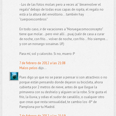
- Los de las fotos molan; pero a veces al "desenvolver el
regalo" debajo de todas esas capas de ropita, el regalo no
está a la altura del envoltorio... también hay
"cuerpoescombros"
En todo caso, ir de vacaciones a "Noruegacomoconcepto"
tiene que molar... pero vivir allí... puaj (salir de casa a curar
de noche, con frío... volver de noche, con frío... frío siempre...
y con un noruego sosainas. Uf)
Para mí, sol y calorcito. Si no, muero :P
7 de febrero de 2012 a las 21:08
Malos pelos
dijo...
Pues digo yo que no se paran a pensar si son atractivos o no
porque están pensando donde dejaron su bicicleta, ahora
cubierta por 2 metros de nieve, antes de que llegue la
primavera con su deshielo y alguien se la robe. Si te gusta el
frío, la lluvia, y odias el sudor de canalillo, o cualquier otro
que creas que resta sensualidad, te cambio los -8º de
Pamplona por tu Madrid.
7 de febrero de 2012 a las 21:19