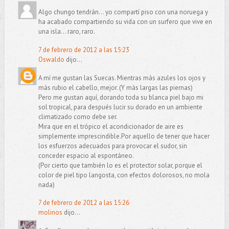
Algo chungo tendrán... yo compartí piso con una noruega y
ha acabado compartiendo su vida con un surfero que vive en
una isla... raro, raro.
7 de febrero de 2012 a las 15:23
Oswaldo
dijo...
A mí me gustan las Suecas. Mientras más azules los ojos y
más rubio el cabello, mejor. (Y más largas las piernas)
Pero me gustan aquí, dorando toda su blanca piel bajo mi
sol tropical, para después lucir su dorado en un ambiente
climatizado como debe ser.
Mira que en el trópico el acondicionador de aire es
simplemente imprescindible.Por aquello de tener que hacer
los esfuerzos adecuados para provocar el sudor, sin
conceder espacio al espontáneo.
(Por cierto que también lo es el protector solar, porque el
color de piel tipo langosta, con efectos dolorosos, no mola
nada)
7 de febrero de 2012 a las 15:26
molinos
dijo...