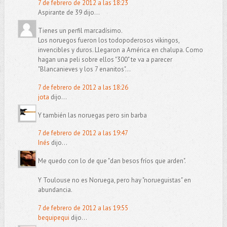
7 de febrero de 2012 a las 18:23
Aspirante de 39 dijo...
Tienes un perfil marcadísimo.
Los noruegos fueron los todopoderosos vikingos,
invencibles y duros. Llegaron a América en chalupa. Como
hagan una peli sobre ellos "300" te va a parecer
"Blancanieves y los 7 enanitos"...
7 de febrero de 2012 a las 18:26
jota
dijo...
Y también las noruegas pero sin barba
7 de febrero de 2012 a las 19:47
Inés
dijo...
Me quedo con lo de que "dan besos fríos que arden".
Y Toulouse no es Noruega, pero hay "norueguistas" en
abundancia.
7 de febrero de 2012 a las 19:55
bequipequi
dijo...