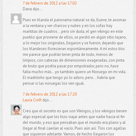
7 de febrero de 2012 a las 17:02
Dana dijo...
Pues en Irlanda el panorama natural se da, llueve, te asomas
a la ventana y ver charcos y nubes y en los sofas hay
mantitas de cuadros... pero sin duda, el gen vikingo en este
pueblo que proviene de ellos, se perdió en algún sitio lejano,
a lo mejor los originales, llegaron y se fueron, dejando que
los Irlandeses florecieran espontáneamente. A mí estos tíos
me parece que podrán tener pinta de todo, menos de
limpios, con cabezas de dimensiones exageradas, con pinta
de bruto que podría pasar por empotrador, pero no, hace
falta mucho más...yo también quiero un Noruego en mi vida.
El madrileño que tengo yo lo adoro, pero... habría que
pensar si las noruegas los ven igual.
7 de febrero de 2012 a las 17:20
Laura Croft
dijo...
Creo que el secreto es que son Vikingos, y los vikingos tienen
algo especial que les hizo viajar antes que nadie hacia el fin
del mundo, y eso que pensaban que el mundo era plano y al
llegar al final caerían al vacío. Pues aún así. Tíos con agallas
que siguieron adelante. Vamos, de hecho llegaron los