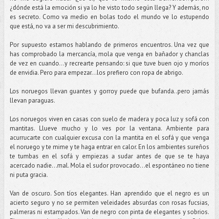
¿dónde está la emoción si ya lo he visto todo según llega? Y además, no
es secreto. Como va medio en bolas todo el mundo ve lo estupendo
que está, no va a ser mi descubrimiento.
Por supuesto estamos hablando de primeros encuentros. Una vez que
has comprobado la mercancía, mola que venga en bañador y chanclas
de vez en cuando…y recrearte pensando: si que tuve buen ojo y moríos
de envidia. Pero para empezar...los prefiero con ropa de abrigo.
Los noruegos llevan guantes y gorroy puede que bufanda..pero jamás
llevan paraguas.
Los noruegos viven en casas con suelo de madera y poca luz y sofá con
mantitas. Llueve mucho y lo ves por la ventana. Ambiente para
acurrucarte con cualquier excusa con la mantita en el sofá y que venga
el noruego y te mime y te haga entrar en calor. En los ambientes sureños
te tumbas en el sofá y empiezas a sudar antes de que se te haya
acercado nadie...mal. Mola el sudor provocado…el espontáneo no tiene
ni puta gracia.
Van de oscuro. Son tíos elegantes. Han aprendido que el negro es un
acierto seguro y no se permiten veleidades absurdas con rosas fucsias,
palmeras ni estampados. Van de negro con pinta de elegantes y sobrios.