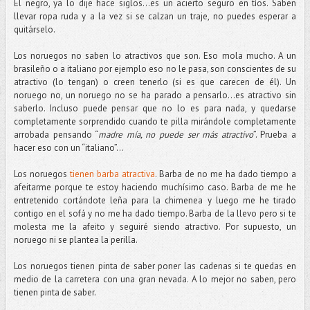
El negro, ya lo dije hace siglos…es un acierto seguro en tíos. Saben
llevar ropa ruda y a la vez si se calzan un traje, no puedes esperar a
quitárselo.
Los noruegos no saben lo atractivos que son. Eso mola mucho. A un
brasileño o a italiano por ejemplo eso no le pasa, son conscientes de su
atractivo (lo tengan) o creen tenerlo (si es que carecen de él). Un
noruego no, un noruego no se ha parado a pensarlo…es atractivo sin
saberlo. Incluso puede pensar que no lo es para nada, y quedarse
completamente sorprendido cuando te pilla mirándole completamente
arrobada pensando “
madre mía, no puede ser más atractivo
”. Prueba a
hacer eso con un “italiano”…
Los noruegos
tienen barba atractiva
. Barba de no me ha dado tiempo a
afeitarme porque te estoy haciendo muchísimo caso. Barba de me he
entretenido cortándote leña para la chimenea y luego me he tirado
contigo en el sofá y no me ha dado tiempo. Barba de la llevo pero si te
molesta me la afeito y seguiré siendo atractivo. Por supuesto, un
noruego ni se plantea la perilla.
Los noruegos tienen pinta de saber poner las cadenas si te quedas en
medio de la carretera con una gran nevada. A lo mejor no saben, pero
tienen pinta de saber.