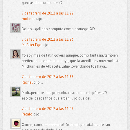
ganitas de acurrucarte. :D
7 de febrero de 2012 a las 11:22
molinos
dijo...
Bolbo...gallego computa como noruego. XD
7 de febrero de 2012 a las 11:23
Mi Álter Ego
dijo...
Yo soy más de latin-lovers aunque, como fantasía, también
prefiero el bosque a la playa, que la arenilla es muy molesta.
Mi churri es de Albacete, latin-lover donde los haya...
7 de febrero de 2012 a las 11:33
Rachel
dijo...
Moli..pero los has probado..o son meras hipótesis??
eso de "besos frios que arden..." jo que deli
7 de febrero de 2012 a las 11:43
Pétalo
dijo...
Oiiiiins, como te entiendo!! Son mi tipo totalmente, sin