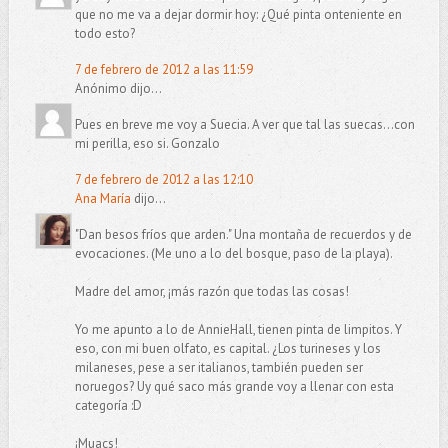
que no me va a dejar dormir hoy: ¿Qué pinta onteniente en
todo esto?
7 de febrero de 2012 a las 11:59
Anónimo dijo...
Pues en breve me voy a Suecia. A ver que tal las suecas...con
mi perilla, eso si. Gonzalo
7 de febrero de 2012 a las 12:10
Ana María
dijo...
"Dan besos fríos que arden." Una montaña de recuerdos y de
evocaciones. (Me uno a lo del bosque, paso de la playa).
Madre del amor, ¡más razón que todas las cosas!
Yo me apunto a lo de AnnieHall, tienen pinta de limpitos. Y
eso, con mi buen olfato, es capital. ¿Los turineses y los
milaneses, pese a ser italianos, también pueden ser
noruegos? Uy qué saco más grande voy a llenar con esta
categoría :D
¡Muacs!