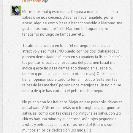
Di Vagando
dijo...
Mo, menos mal q esto nunca llegará a manos de quien tú
sabes o se nos crecería. Deberías haber añadido, por si
acaso, algo así como "pese a haber conocido a Maromo, me
gustan los noruegos" o "ni Maromo ha logrado q mi
fanatismo noruego se tambalee". etc...
Totalm de acuerdo en lo de "el noruego no sabe q es
atractivo y eso mola". NO puedo con los tíos "trabajados", q
ponnen demasiado esfuerzo en su apariencia física (de ahí q
las perillas, o cualquier escultura del pelámen facial me
indica q este tío pasa demasiado timepo en el espejo..
timepo q podía pasar haciendo otras cosas). O ocn esos q
tienen opinión sobre todo lo femenino, tipo "se te ven las
raíces de las mechas", pq son unos marujones. Un tío q ni se
entera de q te has cortado el pelo, mucho mejor.
No puedo con los italianos. Viajar en ese país solo chicas es
un calvario. ANI< no te metas ocn los ingleses, q alguno se
salva, así como con las chicas no, ninguna se salva, con lso
chicos hay una minority guapetona, así q ojos pequenios
azules y pelo despeinado. Yo los he visto! (Claro q son
muhcos anios de dedicación los míos..) ;)