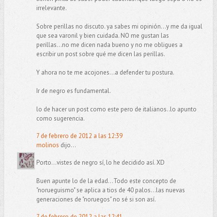
irrelevante.
Sobre perillas no discuto. ya sabes mi opinión...y me da igual
que sea varonil y bien cuidada. NO me gustan las
perillas...no me dicen nada bueno y no me obligues a
escribir un post sobre qué me dicen las perillas.
Y ahora no te me acojones...a defender tu postura.
Ir de negro es fundamental.
lo de hacer un post como este pero de italianos..lo apunto
como sugerencia.
7 de febrero de 2012 a las 12:39
molinos
dijo...
Porto...vistes de negro sí, lo he decidido así. XD
Buen apunte lo de la edad...Todo este concepto de
"norueguismo" se aplica a tios de 40 palos...las nuevas
generaciones de "noruegos" no sé si son así.
7 de febrero de 2012 a las 12:41