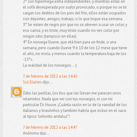
2° son hipermega extra independientes, y mientras estás en
el sofá desesperada por sudor provocado, o porque no se te
caigan los deditos de los pies del frío, ellos están ocupados
con deportes, amigos, trabajo, o lo que toque esa semana.
3° Se visten de negro por que no se atreven a usar un color, y
eso cansa, y es triste, muy triste cuando no ves color por
ningún sitio (tampoco en ellas)
4° En noruega llueve, que etá bien para un finde, o una
semana, pero cuando llueve 9 ó 10 de los 12 mese que tiene
el año, no mola. y menos cuando la temperatura baja de los
-15°c.
La realidad de los noruegos... :(
7 de febrero de 2012 a las 14:42
Sol Elarien
dijo...
Odio las perillas, los tíos que las llevan me parecen unos
relamidos. Nada que ver con tus noruegos, ni con mi
particular Dr. House. ¡Cuánta razón en lo de la vanidad de los
italianos y brasileños y también habría que incluir en el saco
al típico "señorito andaluz"!
7 de febrero de 2012 a las 14:47
Anónimo dijo...