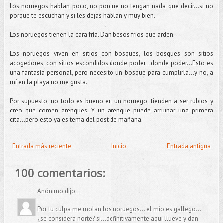
Los noruegos hablan poco, no porque no tengan nada que decir...si no
porque te escuchan y si les dejas hablan y muy bien.
Los noruegos tienen la cara fría. Dan besos fríos que arden.
Los noruegos viven en sitios con bosques, los bosques son sitios
acogedores, con sitios escondidos donde poder...donde poder…Esto es
una fantasía personal, pero necesito un bosque para cumplirla...y no, a
mí en la playa no me gusta.
Por supuesto, no todo es bueno en un noruego, tienden a ser rubios y
creo que comen arenques. Y un arenque puede arruinar una primera
cita…pero esto ya es tema del post de mañana.
Entrada más reciente
Inicio
Entrada antigua
100 comentarios:
Anónimo dijo...
Por tu culpa me molan los noruegos... el mío es gallego...
¿se considera norte? sí...definitivamente aquí llueve y dan