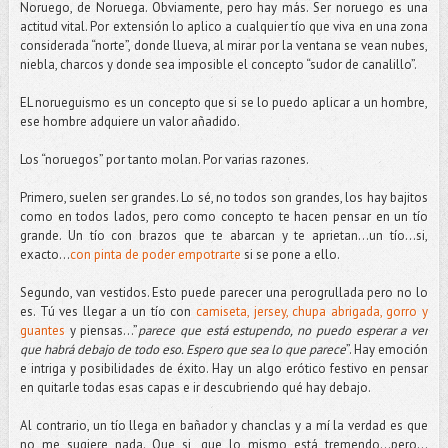
Noruego, de Noruega. Obviamente, pero hay más. Ser noruego es una
actitud vital. Por extensión lo aplico a cualquier tío que viva en una zona
considerada “norte”, donde llueva, al mirar por la ventana se vean nubes,
niebla, charcos y donde sea imposible el concepto “sudor de canalillo”.
EL norueguismo es un concepto que si se lo puedo aplicar a un hombre,
ese hombre adquiere un valor añadido.
Los “noruegos” por tanto molan. Por varias razones.
Primero, suelen ser grandes. Lo sé, no todos son grandes, los hay bajitos
como en todos lados, pero como concepto te hacen pensar en un tío
grande. Un tío con brazos que te abarcan y te aprietan…un tío...si,
exacto...
con pinta de poder empotrarte
si se pone a ello.
Segundo, van vestidos. Esto puede parecer una perogrullada pero no lo
es. Tú ves llegar a un tío con
camiseta, jersey, chupa abrigada, gorro y
guantes
y piensas...”
parece que está estupendo, no puedo esperar a ver
que habrá debajo de todo eso. Espero que sea lo que parece
”. Hay emoción
e intriga y posibilidades de éxito. Hay un algo erótico festivo en pensar
en quitarle todas esas capas e ir descubriendo qué hay debajo.
Al contrario, un tío llega en bañador y chanclas y a mí la verdad es que
no me sugiere nada. Que si, que lo mismo está tremendo...pero...