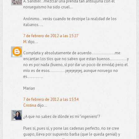
A. Sandler...mezclar una prenda tan antilujuria con el
norueguismo ha sido cruel...
Anónimo...verás cuando te destripe la realidad de los
italianos....
7 de febrero de 2012 a las 15:27
M.
dijo...
Completa y absolutamente de acuerdo...................me
encantan los tíos que no saben que estan buenos..............y
no es por nada (bueno, sí por dar un poco de envida) pero el
mío es de esos.............jejejejejej, aunque noruego no
es.............
Marian
7 de febrero de 2012 a las 15:34
Cristina
dijo...
¿A que no sabes de dónde es mi "ingeniero"?
Pues sí, pues sí, y pone las cadenas perfecto, no se cree
guapo, lleva por supuesto barba (que le queda genial) y