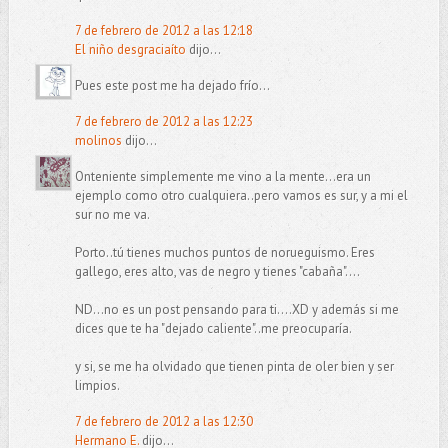
7 de febrero de 2012 a las 12:18
El niño desgraciaíto
dijo...
Pues este post me ha dejado frío...
7 de febrero de 2012 a las 12:23
molinos
dijo...
Onteniente simplemente me vino a la mente...era un
ejemplo como otro cualquiera..pero vamos es sur, y a mi el
sur no me va.
Porto..tú tienes muchos puntos de norueguismo. Eres
gallego, eres alto, vas de negro y tienes "cabaña"....
ND...no es un post pensando para ti....XD y además si me
dices que te ha "dejado caliente"..me preocuparía.
y si, se me ha olvidado que tienen pinta de oler bien y ser
limpios.
7 de febrero de 2012 a las 12:30
Hermano E.
dijo...