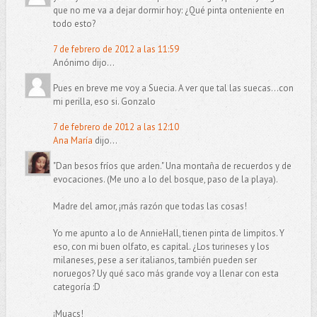
que no me va a dejar dormir hoy: ¿Qué pinta onteniente en
todo esto?
7 de febrero de 2012 a las 11:59
Anónimo dijo...
Pues en breve me voy a Suecia. A ver que tal las suecas...con
mi perilla, eso si. Gonzalo
7 de febrero de 2012 a las 12:10
Ana María
dijo...
"Dan besos fríos que arden." Una montaña de recuerdos y de
evocaciones. (Me uno a lo del bosque, paso de la playa).
Madre del amor, ¡más razón que todas las cosas!
Yo me apunto a lo de AnnieHall, tienen pinta de limpitos. Y
eso, con mi buen olfato, es capital. ¿Los turineses y los
milaneses, pese a ser italianos, también pueden ser
noruegos? Uy qué saco más grande voy a llenar con esta
categoría :D
¡Muacs!