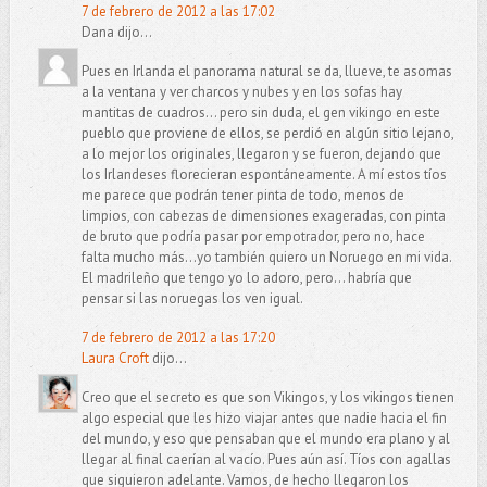
7 de febrero de 2012 a las 17:02
Dana dijo...
Pues en Irlanda el panorama natural se da, llueve, te asomas
a la ventana y ver charcos y nubes y en los sofas hay
mantitas de cuadros... pero sin duda, el gen vikingo en este
pueblo que proviene de ellos, se perdió en algún sitio lejano,
a lo mejor los originales, llegaron y se fueron, dejando que
los Irlandeses florecieran espontáneamente. A mí estos tíos
me parece que podrán tener pinta de todo, menos de
limpios, con cabezas de dimensiones exageradas, con pinta
de bruto que podría pasar por empotrador, pero no, hace
falta mucho más...yo también quiero un Noruego en mi vida.
El madrileño que tengo yo lo adoro, pero... habría que
pensar si las noruegas los ven igual.
7 de febrero de 2012 a las 17:20
Laura Croft
dijo...
Creo que el secreto es que son Vikingos, y los vikingos tienen
algo especial que les hizo viajar antes que nadie hacia el fin
del mundo, y eso que pensaban que el mundo era plano y al
llegar al final caerían al vacío. Pues aún así. Tíos con agallas
que siguieron adelante. Vamos, de hecho llegaron los