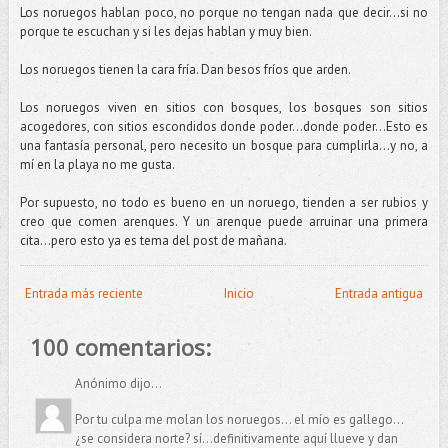
Los noruegos hablan poco, no porque no tengan nada que decir...si no
porque te escuchan y si les dejas hablan y muy bien.
Los noruegos tienen la cara fría. Dan besos fríos que arden.
Los noruegos viven en sitios con bosques, los bosques son sitios
acogedores, con sitios escondidos donde poder...donde poder…Esto es
una fantasía personal, pero necesito un bosque para cumplirla...y no, a
mí en la playa no me gusta.
Por supuesto, no todo es bueno en un noruego, tienden a ser rubios y
creo que comen arenques. Y un arenque puede arruinar una primera
cita…pero esto ya es tema del post de mañana.
Entrada más reciente
Inicio
Entrada antigua
100 comentarios:
Anónimo dijo...
Por tu culpa me molan los noruegos... el mío es gallego...
¿se considera norte? sí...definitivamente aquí llueve y dan