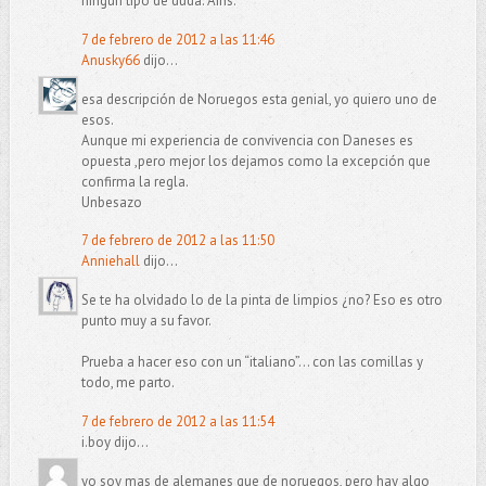
ningún tipo de duda. Ains.
7 de febrero de 2012 a las 11:46
Anusky66
dijo...
esa descripción de Noruegos esta genial, yo quiero uno de
esos.
Aunque mi experiencia de convivencia con Daneses es
opuesta ,pero mejor los dejamos como la excepción que
confirma la regla.
Unbesazo
7 de febrero de 2012 a las 11:50
Anniehall
dijo...
Se te ha olvidado lo de la pinta de limpios ¿no? Eso es otro
punto muy a su favor.
Prueba a hacer eso con un “italiano”… con las comillas y
todo, me parto.
7 de febrero de 2012 a las 11:54
i.boy dijo...
yo soy mas de alemanes que de noruegos, pero hay algo