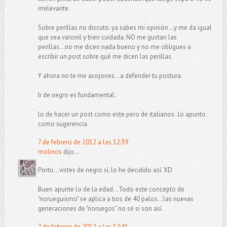
irrelevante.
Sobre perillas no discuto. ya sabes mi opinión...y me da igual
que sea varonil y bien cuidada. NO me gustan las
perillas...no me dicen nada bueno y no me obligues a
escribir un post sobre qué me dicen las perillas.
Y ahora no te me acojones...a defender tu postura.
Ir de negro es fundamental.
lo de hacer un post como este pero de italianos..lo apunto
como sugerencia.
7 de febrero de 2012 a las 12:39
molinos
dijo...
Porto...vistes de negro sí, lo he decidido así. XD
Buen apunte lo de la edad...Todo este concepto de
"norueguismo" se aplica a tios de 40 palos...las nuevas
generaciones de "noruegos" no sé si son así.
7 de febrero de 2012 a las 12:41