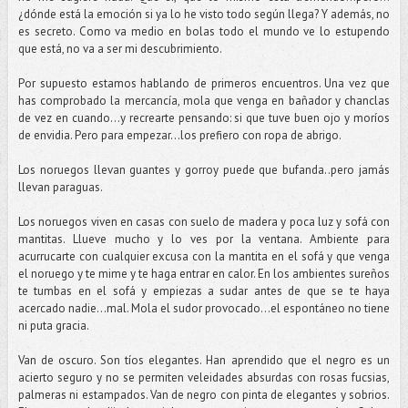
¿dónde está la emoción si ya lo he visto todo según llega? Y además, no
es secreto. Como va medio en bolas todo el mundo ve lo estupendo
que está, no va a ser mi descubrimiento.
Por supuesto estamos hablando de primeros encuentros. Una vez que
has comprobado la mercancía, mola que venga en bañador y chanclas
de vez en cuando…y recrearte pensando: si que tuve buen ojo y moríos
de envidia. Pero para empezar...los prefiero con ropa de abrigo.
Los noruegos llevan guantes y gorroy puede que bufanda..pero jamás
llevan paraguas.
Los noruegos viven en casas con suelo de madera y poca luz y sofá con
mantitas. Llueve mucho y lo ves por la ventana. Ambiente para
acurrucarte con cualquier excusa con la mantita en el sofá y que venga
el noruego y te mime y te haga entrar en calor. En los ambientes sureños
te tumbas en el sofá y empiezas a sudar antes de que se te haya
acercado nadie...mal. Mola el sudor provocado…el espontáneo no tiene
ni puta gracia.
Van de oscuro. Son tíos elegantes. Han aprendido que el negro es un
acierto seguro y no se permiten veleidades absurdas con rosas fucsias,
palmeras ni estampados. Van de negro con pinta de elegantes y sobrios.