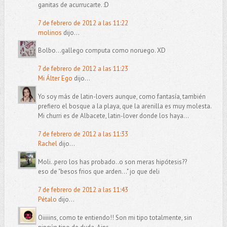
ganitas de acurrucarte. :D
7 de febrero de 2012 a las 11:22
molinos
dijo...
Bolbo...gallego computa como noruego. XD
7 de febrero de 2012 a las 11:23
Mi Álter Ego
dijo...
Yo soy más de latin-lovers aunque, como fantasía, también
prefiero el bosque a la playa, que la arenilla es muy molesta.
Mi churri es de Albacete, latin-lover donde los haya...
7 de febrero de 2012 a las 11:33
Rachel
dijo...
Moli..pero los has probado..o son meras hipótesis??
eso de "besos frios que arden..." jo que deli
7 de febrero de 2012 a las 11:43
Pétalo
dijo...
Oiiiiins, como te entiendo!! Son mi tipo totalmente, sin