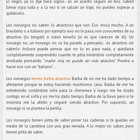
El negro, ya lo dije hace siglos…es un acierto seguro en tíos. Saben
llevar ropa ruda y a la vez si se calzan un traje, no puedes esperar a
quitárselo.
Los noruegos no saben lo atractivos que son. Eso mola mucho. A un
brasileño o a italiano por ejemplo eso no le pasa, son conscientes de su
atractivo (lo tengan) o creen tenerlo (si es que carecen de él). Un
noruego no, un noruego no se ha parado a pensarlo…es atractivo sin
saberlo. Incluso puede pensar que no lo es para nada, y quedarse
completamente sorprendido cuando te pilla mirándole completamente
arrobada pensando “
madre mía, no puede ser más atractivo
”. Prueba a
hacer eso con un “italiano”…
Los noruegos
tienen barba atractiva
. Barba de no me ha dado tiempo a
afeitarme porque te estoy haciendo muchísimo caso. Barba de me he
entretenido cortándote leña para la chimenea y luego me he tirado
contigo en el sofá y no me ha dado tiempo. Barba de la llevo pero si te
molesta me la afeito y seguiré siendo atractivo. Por supuesto, un
noruego ni se plantea la perilla.
Los noruegos tienen pinta de saber poner las cadenas si te quedas en
medio de la carretera con una gran nevada. A lo mejor no saben, pero
tienen pinta de saber.