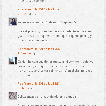
otras cosas que me callo.
7 de febrero de 2012 a las 15:56
Cristina
dijo...
¿A que no sabes de dónde es mi "ingeniero"?
Pues sí, pues sí, y pone las cadenas perfecto, no se cree
guapo, lleva por supuesto barba (que le queda genial) y
otras cosas que me callo.
7 de febrero de 2012 a las 15:56
A. Sandler
dijo...
Genial! he conseguido respuesta a mi comment. objetivo
conseguido, si es que lo que no haga la "bata-manta",...
no has tocado el tema "ceji-juntismo" en el clan noruego
masculino,...
7 de febrero de 2012 a las 16:28
molinos
dijo...
BLN..pensaba en ti escribiendo esta entrada.
Adam...siempre es mejor ceji juntismo a depilación de ceja