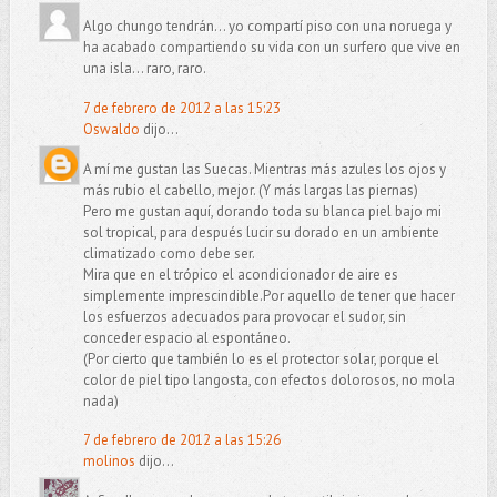
Algo chungo tendrán... yo compartí piso con una noruega y
ha acabado compartiendo su vida con un surfero que vive en
una isla... raro, raro.
7 de febrero de 2012 a las 15:23
Oswaldo
dijo...
A mí me gustan las Suecas. Mientras más azules los ojos y
más rubio el cabello, mejor. (Y más largas las piernas)
Pero me gustan aquí, dorando toda su blanca piel bajo mi
sol tropical, para después lucir su dorado en un ambiente
climatizado como debe ser.
Mira que en el trópico el acondicionador de aire es
simplemente imprescindible.Por aquello de tener que hacer
los esfuerzos adecuados para provocar el sudor, sin
conceder espacio al espontáneo.
(Por cierto que también lo es el protector solar, porque el
color de piel tipo langosta, con efectos dolorosos, no mola
nada)
7 de febrero de 2012 a las 15:26
molinos
dijo...