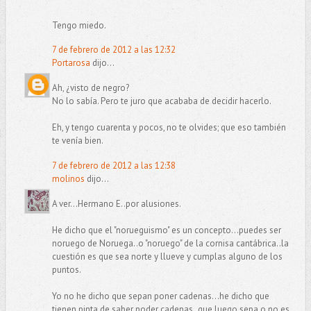
Tengo miedo.
7 de febrero de 2012 a las 12:32
Portarosa
dijo...
Ah, ¿visto de negro?
No lo sabía. Pero te juro que acababa de decidir hacerlo.
Eh, y tengo cuarenta y pocos, no te olvides; que eso también
te venía bien.
7 de febrero de 2012 a las 12:38
molinos
dijo...
A ver...Hermano E..por alusiones.
He dicho que el "norueguismo" es un concepto...puedes ser
noruego de Noruega..o "noruego" de la cornisa cantábrica..la
cuestión es que sea norte y llueve y cumplas alguno de los
puntos.
Yo no he dicho que sepan poner cadenas...he dicho que
tienen pinta de saber poder cadenas..que luego sepa o no es