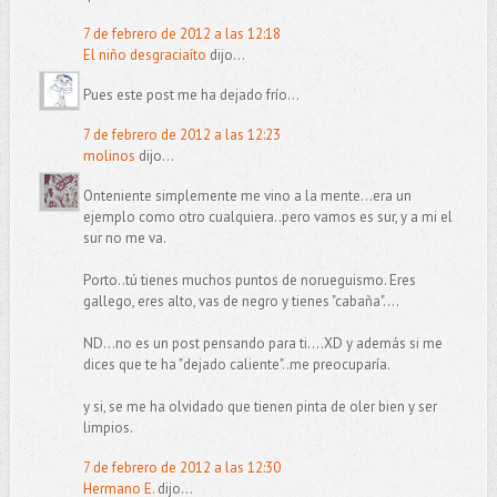
7 de febrero de 2012 a las 12:18
El niño desgraciaíto
dijo...
Pues este post me ha dejado frío...
7 de febrero de 2012 a las 12:23
molinos
dijo...
Onteniente simplemente me vino a la mente...era un
ejemplo como otro cualquiera..pero vamos es sur, y a mi el
sur no me va.
Porto..tú tienes muchos puntos de norueguismo. Eres
gallego, eres alto, vas de negro y tienes "cabaña"....
ND...no es un post pensando para ti....XD y además si me
dices que te ha "dejado caliente"..me preocuparía.
y si, se me ha olvidado que tienen pinta de oler bien y ser
limpios.
7 de febrero de 2012 a las 12:30
Hermano E.
dijo...