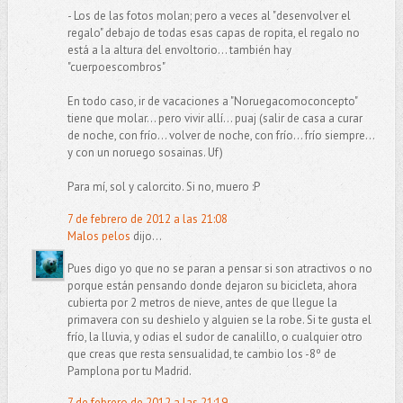
- Los de las fotos molan; pero a veces al "desenvolver el
regalo" debajo de todas esas capas de ropita, el regalo no
está a la altura del envoltorio... también hay
"cuerpoescombros"
En todo caso, ir de vacaciones a "Noruegacomoconcepto"
tiene que molar... pero vivir allí... puaj (salir de casa a curar
de noche, con frío... volver de noche, con frío... frío siempre...
y con un noruego sosainas. Uf)
Para mí, sol y calorcito. Si no, muero :P
7 de febrero de 2012 a las 21:08
Malos pelos
dijo...
Pues digo yo que no se paran a pensar si son atractivos o no
porque están pensando donde dejaron su bicicleta, ahora
cubierta por 2 metros de nieve, antes de que llegue la
primavera con su deshielo y alguien se la robe. Si te gusta el
frío, la lluvia, y odias el sudor de canalillo, o cualquier otro
que creas que resta sensualidad, te cambio los -8º de
Pamplona por tu Madrid.
7 de febrero de 2012 a las 21:19