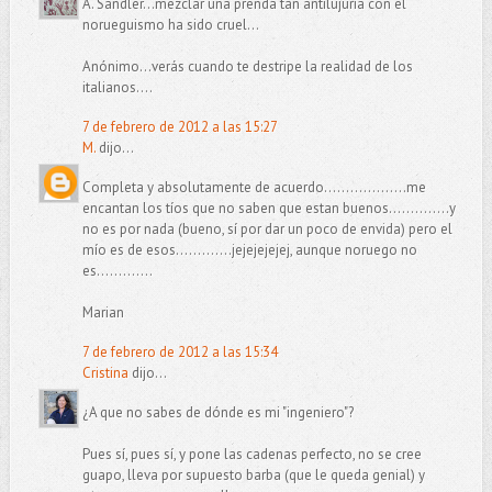
A. Sandler...mezclar una prenda tan antilujuria con el
norueguismo ha sido cruel...
Anónimo...verás cuando te destripe la realidad de los
italianos....
7 de febrero de 2012 a las 15:27
M.
dijo...
Completa y absolutamente de acuerdo...................me
encantan los tíos que no saben que estan buenos..............y
no es por nada (bueno, sí por dar un poco de envida) pero el
mío es de esos.............jejejejejej, aunque noruego no
es.............
Marian
7 de febrero de 2012 a las 15:34
Cristina
dijo...
¿A que no sabes de dónde es mi "ingeniero"?
Pues sí, pues sí, y pone las cadenas perfecto, no se cree
guapo, lleva por supuesto barba (que le queda genial) y