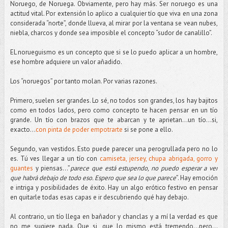
Noruego, de Noruega. Obviamente, pero hay más. Ser noruego es una
actitud vital. Por extensión lo aplico a cualquier tío que viva en una zona
considerada “norte”, donde llueva, al mirar por la ventana se vean nubes,
niebla, charcos y donde sea imposible el concepto “sudor de canalillo”.
EL norueguismo es un concepto que si se lo puedo aplicar a un hombre,
ese hombre adquiere un valor añadido.
Los “noruegos” por tanto molan. Por varias razones.
Primero, suelen ser grandes. Lo sé, no todos son grandes, los hay bajitos
como en todos lados, pero como concepto te hacen pensar en un tío
grande. Un tío con brazos que te abarcan y te aprietan…un tío...si,
exacto...
con pinta de poder empotrarte
si se pone a ello.
Segundo, van vestidos. Esto puede parecer una perogrullada pero no lo
es. Tú ves llegar a un tío con
camiseta, jersey, chupa abrigada, gorro y
guantes
y piensas...”
parece que está estupendo, no puedo esperar a ver
que habrá debajo de todo eso. Espero que sea lo que parece
”. Hay emoción
e intriga y posibilidades de éxito. Hay un algo erótico festivo en pensar
en quitarle todas esas capas e ir descubriendo qué hay debajo.
Al contrario, un tío llega en bañador y chanclas y a mí la verdad es que
no me sugiere nada. Que si, que lo mismo está tremendo...pero...