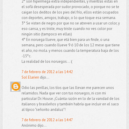
2° son hipermega extra independientes, y mientras estás en
el sofá desesperada por sudor provocado, o porque no se te
caigan los deditos de los pies del frío, ellos están ocupados
con deportes, amigos, trabajo, o lo que toque esa semana.
3° Se visten de negro por que no se atreven a usar un color, y
eso cansa, y es triste, muy triste cuando no ves color por
ningún sitio (tampoco en ellas)
4° En noruega llueve, que etá bien para un finde, o una
semana, pero cuando llueve 9 ó 10 de los 12 mese que tiene
el año, no mola. y menos cuando la temperatura baja de los
-15°c.
La realidad de los noruegos... :(
7 de febrero de 2012 a las 14:42
Sol Elarien
dijo...
Odio las perillas, los tíos que las llevan me parecen unos
relamidos. Nada que ver con tus noruegos, ni con mi
particular Dr. House. ¡Cuánta razón en lo de la vanidad de los
italianos y brasileños y también habría que incluir en el saco
al típico "señorito andaluz"!
7 de febrero de 2012 a las 14:47
Anónimo dijo...