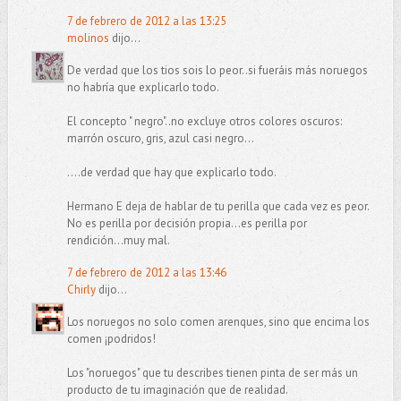
7 de febrero de 2012 a las 13:25
molinos
dijo...
De verdad que los tios sois lo peor..si fueráis más noruegos
no habría que explicarlo todo.
El concepto " negro"..no excluye otros colores oscuros:
marrón oscuro, gris, azul casi negro...
....de verdad que hay que explicarlo todo.
Hermano E deja de hablar de tu perilla que cada vez es peor.
No es perilla por decisión propia...es perilla por
rendición...muy mal.
7 de febrero de 2012 a las 13:46
Chirly
dijo...
Los noruegos no solo comen arenques, sino que encima los
comen ¡podridos!
Los "noruegos" que tu describes tienen pinta de ser más un
producto de tu imaginación que de realidad.