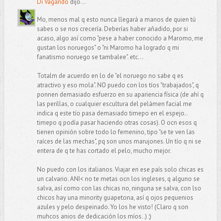
Di Vagando
dijo...
Mo, menos mal q esto nunca llegará a manos de quien tú
sabes o se nos crecería. Deberías haber añadido, por si
acaso, algo así como "pese a haber conocido a Maromo, me
gustan los noruegos" o "ni Maromo ha logrado q mi
fanatismo noruego se tambalee". etc...
Totalm de acuerdo en lo de "el noruego no sabe q es
atractivo y eso mola". NO puedo con los tíos "trabajados", q
ponnen demasiado esfuerzo en su apariencia física (de ahí q
las perillas, o cualquier escultura del pelámen facial me
indica q este tío pasa demasiado timepo en el espejo..
timepo q podía pasar haciendo otras cosas). O ocn esos q
tienen opinión sobre todo lo femenino, tipo "se te ven las
raíces de las mechas", pq son unos marujones. Un tío q ni se
entera de q te has cortado el pelo, mucho mejor.
No puedo con los italianos. Viajar en ese país solo chicas es
un calvario. ANI< no te metas ocn los ingleses, q alguno se
salva, así como con las chicas no, ninguna se salva, con lso
chicos hay una minority guapetona, así q ojos pequenios
azules y pelo despeinado. Yo los he visto! (Claro q son
muhcos anios de dedicación los míos..) ;)