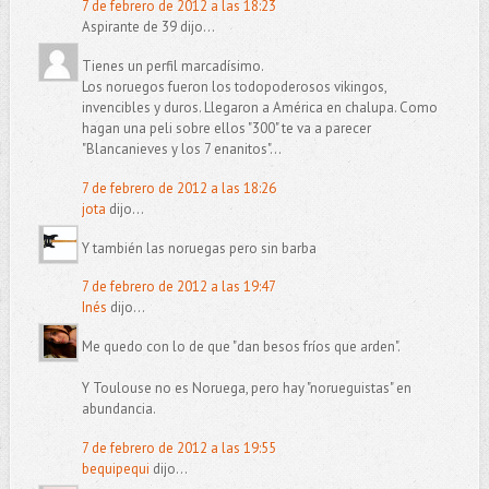
7 de febrero de 2012 a las 18:23
Aspirante de 39 dijo...
Tienes un perfil marcadísimo.
Los noruegos fueron los todopoderosos vikingos,
invencibles y duros. Llegaron a América en chalupa. Como
hagan una peli sobre ellos "300" te va a parecer
"Blancanieves y los 7 enanitos"...
7 de febrero de 2012 a las 18:26
jota
dijo...
Y también las noruegas pero sin barba
7 de febrero de 2012 a las 19:47
Inés
dijo...
Me quedo con lo de que "dan besos fríos que arden".
Y Toulouse no es Noruega, pero hay "norueguistas" en
abundancia.
7 de febrero de 2012 a las 19:55
bequipequi
dijo...