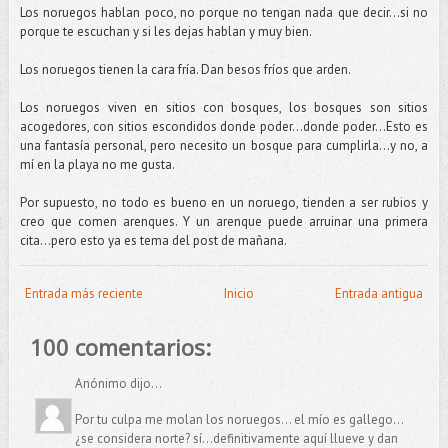
Los noruegos hablan poco, no porque no tengan nada que decir...si no
porque te escuchan y si les dejas hablan y muy bien.
Los noruegos tienen la cara fría. Dan besos fríos que arden.
Los noruegos viven en sitios con bosques, los bosques son sitios
acogedores, con sitios escondidos donde poder...donde poder…Esto es
una fantasía personal, pero necesito un bosque para cumplirla...y no, a
mí en la playa no me gusta.
Por supuesto, no todo es bueno en un noruego, tienden a ser rubios y
creo que comen arenques. Y un arenque puede arruinar una primera
cita…pero esto ya es tema del post de mañana.
Entrada más reciente
Inicio
Entrada antigua
100 comentarios:
Anónimo dijo...
Por tu culpa me molan los noruegos... el mío es gallego...
¿se considera norte? sí...definitivamente aquí llueve y dan