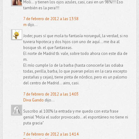
Moli... y tienen los ojos azules, casi, casi en un 98%!!! Eso
también es la pera!!!
7 de febrero de 2012 a las 13:58
m
dijo...
Joder, pues sí que mola tu fantasía norueguil, la verdad, si no
tuviera hipoteca y dos hijos con uno de aquí... me iba al
bosque sb. el que fantaseas.
El norte de Madrid tb. vale, sobre todo ahora con este día de
m.
El mío cumple lo de la barba (hasta conocerle las odiaba
todas, perilla, barba, lo que pueran pelos en la cara excepto
pestañas y cejas), tiene pinta de nórdico, pero es un palomo
del centro de Madrid... ains, casi.
7 de febrero de 2012 a las 14:03
Diva Gando
dijo...
Suscribo al 100% la entrada y me quedo con esta frase
genial "Mola el sudor provocado…el espontáneo no tiene ni
puta gracia"
7 de febrero de 2012 a las 14:14