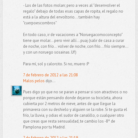
- Los de las fotos molan; pero a veces al "desenvolver el
regalo" debajo de todas esas capas de ropita, el regalo no
está a la altura del envoltorio... también hay
"cuerpoescombros"
En todo caso, ir de vacaciones a "Noruegacomoconcepto"
tiene que molar... pero vivir allí... puaj (salir de casa a curar
de noche, con frío... volver de noche, con frío... frío siempre...
y con un noruego sosainas. Uf)
Para mí, sol y calorcito. Si no, muero :P
7 de febrero de 2012 a las 21:08
Malos pelos
dijo...
Pues digo yo que no se paran a pensar si son atractivos o no
porque están pensando donde dejaron su bicicleta, ahora
cubierta por 2 metros de nieve, antes de que llegue la
primavera con su deshielo y alguien se la robe. Si te gusta el
frío, la lluvia, y odias el sudor de canalillo, o cualquier otro
que creas que resta sensualidad, te cambio los -8º de
Pamplona por tu Madrid.
7 de febrero de 2012 a las 21:19