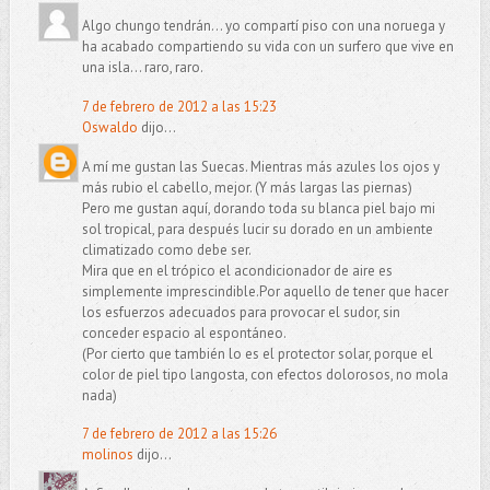
Algo chungo tendrán... yo compartí piso con una noruega y
ha acabado compartiendo su vida con un surfero que vive en
una isla... raro, raro.
7 de febrero de 2012 a las 15:23
Oswaldo
dijo...
A mí me gustan las Suecas. Mientras más azules los ojos y
más rubio el cabello, mejor. (Y más largas las piernas)
Pero me gustan aquí, dorando toda su blanca piel bajo mi
sol tropical, para después lucir su dorado en un ambiente
climatizado como debe ser.
Mira que en el trópico el acondicionador de aire es
simplemente imprescindible.Por aquello de tener que hacer
los esfuerzos adecuados para provocar el sudor, sin
conceder espacio al espontáneo.
(Por cierto que también lo es el protector solar, porque el
color de piel tipo langosta, con efectos dolorosos, no mola
nada)
7 de febrero de 2012 a las 15:26
molinos
dijo...