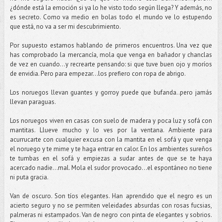
¿dónde está la emoción si ya lo he visto todo según llega? Y además, no
es secreto. Como va medio en bolas todo el mundo ve lo estupendo
que está, no va a ser mi descubrimiento.
Por supuesto estamos hablando de primeros encuentros. Una vez que
has comprobado la mercancía, mola que venga en bañador y chanclas
de vez en cuando…y recrearte pensando: si que tuve buen ojo y moríos
de envidia. Pero para empezar...los prefiero con ropa de abrigo.
Los noruegos llevan guantes y gorroy puede que bufanda..pero jamás
llevan paraguas.
Los noruegos viven en casas con suelo de madera y poca luz y sofá con
mantitas. Llueve mucho y lo ves por la ventana. Ambiente para
acurrucarte con cualquier excusa con la mantita en el sofá y que venga
el noruego y te mime y te haga entrar en calor. En los ambientes sureños
te tumbas en el sofá y empiezas a sudar antes de que se te haya
acercado nadie...mal. Mola el sudor provocado…el espontáneo no tiene
ni puta gracia.
Van de oscuro. Son tíos elegantes. Han aprendido que el negro es un
acierto seguro y no se permiten veleidades absurdas con rosas fucsias,
palmeras ni estampados. Van de negro con pinta de elegantes y sobrios.