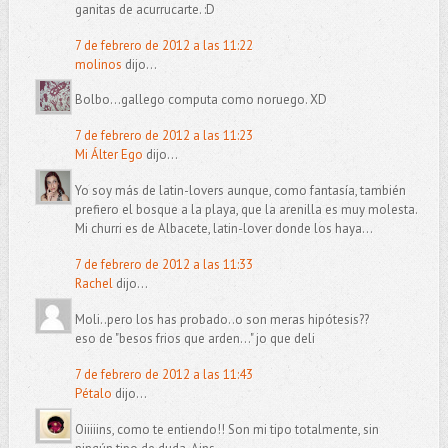
ganitas de acurrucarte. :D
7 de febrero de 2012 a las 11:22
molinos
dijo...
Bolbo...gallego computa como noruego. XD
7 de febrero de 2012 a las 11:23
Mi Álter Ego
dijo...
Yo soy más de latin-lovers aunque, como fantasía, también
prefiero el bosque a la playa, que la arenilla es muy molesta.
Mi churri es de Albacete, latin-lover donde los haya...
7 de febrero de 2012 a las 11:33
Rachel
dijo...
Moli..pero los has probado..o son meras hipótesis??
eso de "besos frios que arden..." jo que deli
7 de febrero de 2012 a las 11:43
Pétalo
dijo...
Oiiiiins, como te entiendo!! Son mi tipo totalmente, sin