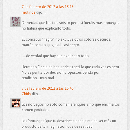
7 de febrero de 2012 a las 13:25
molinos
dijo...
De verdad que los tios sois lo peor..si fueráis más noruegos
no habría que explicarlo todo.
El concepto " negro"..no excluye otros colores oscuros:
marrón oscuro, gris, azul casi negro...
....de verdad que hay que explicarlo todo.
Hermano E deja de hablar de tu perilla que cada vez es peor.
No es perilla por decisión propia...es perilla por
rendición...muy mal.
7 de febrero de 2012 a las 13:46
Chirly
dijo...
Los noruegos no solo comen arenques, sino que encima los
comen ¡podridos!
Los "noruegos" que tu describes tienen pinta de ser más un
producto de tu imaginación que de realidad.