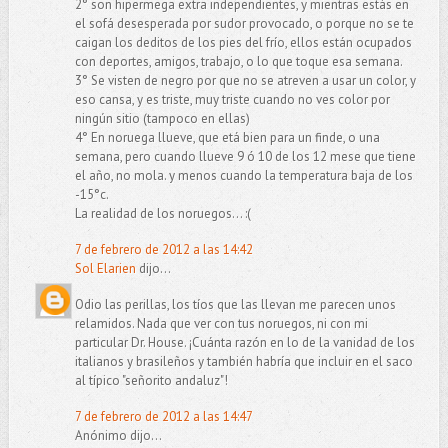
2° son hipermega extra independientes, y mientras estás en
el sofá desesperada por sudor provocado, o porque no se te
caigan los deditos de los pies del frío, ellos están ocupados
con deportes, amigos, trabajo, o lo que toque esa semana.
3° Se visten de negro por que no se atreven a usar un color, y
eso cansa, y es triste, muy triste cuando no ves color por
ningún sitio (tampoco en ellas)
4° En noruega llueve, que etá bien para un finde, o una
semana, pero cuando llueve 9 ó 10 de los 12 mese que tiene
el año, no mola. y menos cuando la temperatura baja de los
-15°c.
La realidad de los noruegos... :(
7 de febrero de 2012 a las 14:42
Sol Elarien
dijo...
Odio las perillas, los tíos que las llevan me parecen unos
relamidos. Nada que ver con tus noruegos, ni con mi
particular Dr. House. ¡Cuánta razón en lo de la vanidad de los
italianos y brasileños y también habría que incluir en el saco
al típico "señorito andaluz"!
7 de febrero de 2012 a las 14:47
Anónimo dijo...