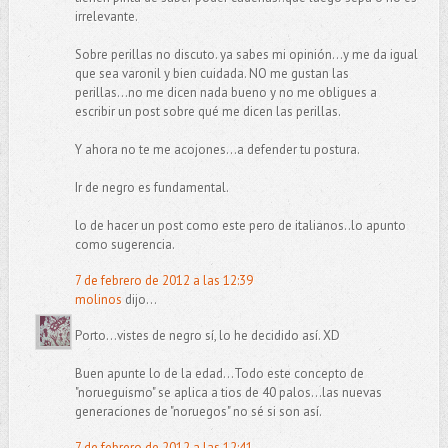
irrelevante.
Sobre perillas no discuto. ya sabes mi opinión...y me da igual
que sea varonil y bien cuidada. NO me gustan las
perillas...no me dicen nada bueno y no me obligues a
escribir un post sobre qué me dicen las perillas.
Y ahora no te me acojones...a defender tu postura.
Ir de negro es fundamental.
lo de hacer un post como este pero de italianos..lo apunto
como sugerencia.
7 de febrero de 2012 a las 12:39
molinos
dijo...
Porto...vistes de negro sí, lo he decidido así. XD
Buen apunte lo de la edad...Todo este concepto de
"norueguismo" se aplica a tios de 40 palos...las nuevas
generaciones de "noruegos" no sé si son así.
7 de febrero de 2012 a las 12:41