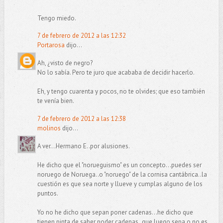
Tengo miedo.
7 de febrero de 2012 a las 12:32
Portarosa
dijo...
Ah, ¿visto de negro?
No lo sabía. Pero te juro que acababa de decidir hacerlo.
Eh, y tengo cuarenta y pocos, no te olvides; que eso también
te venía bien.
7 de febrero de 2012 a las 12:38
molinos
dijo...
A ver...Hermano E..por alusiones.
He dicho que el "norueguismo" es un concepto...puedes ser
noruego de Noruega..o "noruego" de la cornisa cantábrica..la
cuestión es que sea norte y llueve y cumplas alguno de los
puntos.
Yo no he dicho que sepan poner cadenas...he dicho que
tienen pinta de saber poder cadenas..que luego sepa o no es