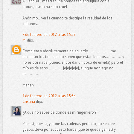
A. Sandler...mezclar una prenda tan antilujuria con el
norueguismo ha sido cruel...
Anónimo...verás cuando te destripe la realidad de los
italianos....
7 de febrero de 2012 a las 15:27
M.
dijo...
Completa y absolutamente de acuerdo...................me
encantan los tíos que no saben que estan buenos..............y
no es por nada (bueno, sí por dar un poco de envida) pero el
mío es de esos.............jejejejejej, aunque noruego no
es.............
Marian
7 de febrero de 2012 a las 15:34
Cristina
dijo...
¿A que no sabes de dónde es mi "ingeniero"?
Pues sí, pues sí, y pone las cadenas perfecto, no se cree
guapo, lleva por supuesto barba (que le queda genial) y