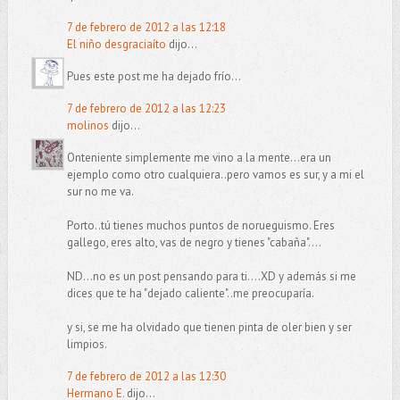
7 de febrero de 2012 a las 12:18
El niño desgraciaíto
dijo...
Pues este post me ha dejado frío...
7 de febrero de 2012 a las 12:23
molinos
dijo...
Onteniente simplemente me vino a la mente...era un
ejemplo como otro cualquiera..pero vamos es sur, y a mi el
sur no me va.
Porto..tú tienes muchos puntos de norueguismo. Eres
gallego, eres alto, vas de negro y tienes "cabaña"....
ND...no es un post pensando para ti....XD y además si me
dices que te ha "dejado caliente"..me preocuparía.
y si, se me ha olvidado que tienen pinta de oler bien y ser
limpios.
7 de febrero de 2012 a las 12:30
Hermano E.
dijo...