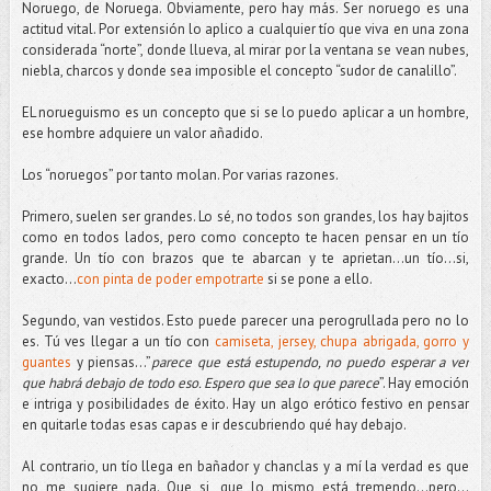
Noruego, de Noruega. Obviamente, pero hay más. Ser noruego es una
actitud vital. Por extensión lo aplico a cualquier tío que viva en una zona
considerada “norte”, donde llueva, al mirar por la ventana se vean nubes,
niebla, charcos y donde sea imposible el concepto “sudor de canalillo”.
EL norueguismo es un concepto que si se lo puedo aplicar a un hombre,
ese hombre adquiere un valor añadido.
Los “noruegos” por tanto molan. Por varias razones.
Primero, suelen ser grandes. Lo sé, no todos son grandes, los hay bajitos
como en todos lados, pero como concepto te hacen pensar en un tío
grande. Un tío con brazos que te abarcan y te aprietan…un tío...si,
exacto...
con pinta de poder empotrarte
si se pone a ello.
Segundo, van vestidos. Esto puede parecer una perogrullada pero no lo
es. Tú ves llegar a un tío con
camiseta, jersey, chupa abrigada, gorro y
guantes
y piensas...”
parece que está estupendo, no puedo esperar a ver
que habrá debajo de todo eso. Espero que sea lo que parece
”. Hay emoción
e intriga y posibilidades de éxito. Hay un algo erótico festivo en pensar
en quitarle todas esas capas e ir descubriendo qué hay debajo.
Al contrario, un tío llega en bañador y chanclas y a mí la verdad es que
no me sugiere nada. Que si, que lo mismo está tremendo...pero...