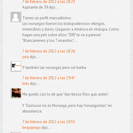
7 de febrero de 2012 a las 18:23
Aspirante de 39 dijo...
Tienes un perfil marcadísimo.
Los noruegos fueron los todopoderosos vikingos,
invencibles y duros. Llegaron a América en chalupa. Como
hagan una peli sobre ellos "300" te va a parecer
"Blancanieves y los 7 enanitos"...
7 de febrero de 2012 a las 18:26
jota
dijo...
Y también las noruegas pero sin barba
7 de febrero de 2012 a las 19:47
Inés
dijo...
Me quedo con lo de que "dan besos fríos que arden".
Y Toulouse no es Noruega, pero hay "norueguistas" en
abundancia.
7 de febrero de 2012 a las 19:55
bequipequi
dijo...