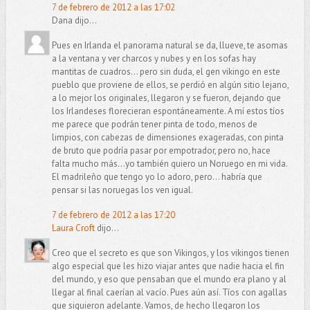
7 de febrero de 2012 a las 17:02
Dana dijo...
Pues en Irlanda el panorama natural se da, llueve, te asomas
a la ventana y ver charcos y nubes y en los sofas hay
mantitas de cuadros... pero sin duda, el gen vikingo en este
pueblo que proviene de ellos, se perdió en algún sitio lejano,
a lo mejor los originales, llegaron y se fueron, dejando que
los Irlandeses florecieran espontáneamente. A mí estos tíos
me parece que podrán tener pinta de todo, menos de
limpios, con cabezas de dimensiones exageradas, con pinta
de bruto que podría pasar por empotrador, pero no, hace
falta mucho más...yo también quiero un Noruego en mi vida.
El madrileño que tengo yo lo adoro, pero... habría que
pensar si las noruegas los ven igual.
7 de febrero de 2012 a las 17:20
Laura Croft
dijo...
Creo que el secreto es que son Vikingos, y los vikingos tienen
algo especial que les hizo viajar antes que nadie hacia el fin
del mundo, y eso que pensaban que el mundo era plano y al
llegar al final caerían al vacío. Pues aún así. Tíos con agallas
que siguieron adelante. Vamos, de hecho llegaron los