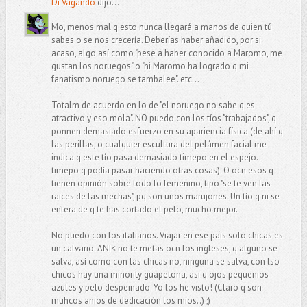
Di Vagando
dijo...
Mo, menos mal q esto nunca llegará a manos de quien tú
sabes o se nos crecería. Deberías haber añadido, por si
acaso, algo así como "pese a haber conocido a Maromo, me
gustan los noruegos" o "ni Maromo ha logrado q mi
fanatismo noruego se tambalee". etc...
Totalm de acuerdo en lo de "el noruego no sabe q es
atractivo y eso mola". NO puedo con los tíos "trabajados", q
ponnen demasiado esfuerzo en su apariencia física (de ahí q
las perillas, o cualquier escultura del pelámen facial me
indica q este tío pasa demasiado timepo en el espejo..
timepo q podía pasar haciendo otras cosas). O ocn esos q
tienen opinión sobre todo lo femenino, tipo "se te ven las
raíces de las mechas", pq son unos marujones. Un tío q ni se
entera de q te has cortado el pelo, mucho mejor.
No puedo con los italianos. Viajar en ese país solo chicas es
un calvario. ANI< no te metas ocn los ingleses, q alguno se
salva, así como con las chicas no, ninguna se salva, con lso
chicos hay una minority guapetona, así q ojos pequenios
azules y pelo despeinado. Yo los he visto! (Claro q son
muhcos anios de dedicación los míos..) ;)