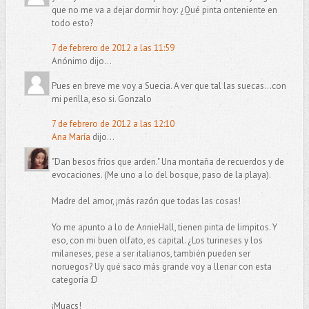
que no me va a dejar dormir hoy: ¿Qué pinta onteniente en
todo esto?
7 de febrero de 2012 a las 11:59
Anónimo dijo...
Pues en breve me voy a Suecia. A ver que tal las suecas...con
mi perilla, eso si. Gonzalo
7 de febrero de 2012 a las 12:10
Ana María
dijo...
"Dan besos fríos que arden." Una montaña de recuerdos y de
evocaciones. (Me uno a lo del bosque, paso de la playa).
Madre del amor, ¡más razón que todas las cosas!
Yo me apunto a lo de AnnieHall, tienen pinta de limpitos. Y
eso, con mi buen olfato, es capital. ¿Los turineses y los
milaneses, pese a ser italianos, también pueden ser
noruegos? Uy qué saco más grande voy a llenar con esta
categoría :D
¡Muacs!