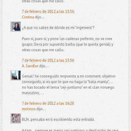
otras cosas que me callo.
7 de febrero de 2012 a las 15:56
Cristina
dijo...
¿A que no sabes de dónde es mi "ingeniero"?
Pues sí, pues sí, y pone las cadenas perfecto, no se cree
guapo, lleva por supuesto barba (que le queda genial) y
otras cosas que me callo.
7 de febrero de 2012 a las 15:56
A. Sandler
dijo...
Genial! he conseguido respuesta a mi comment. objetivo
conseguido, si es que lo que no haga la "bata-manta",...
no has tocado el tema "ceji-juntismo" en el clan noruego
masculino,...
7 de febrero de 2012 a las 16:28
molinos
dijo...
BLN..pensaba en ti escribiendo esta entrada.
Adam...siempre es mejor ceji juntismo a depilación de ceja