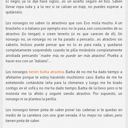
El negro, ya lo dije hace siglos…es un acierto seguro en tíos. Saben
llevar ropa ruda y a la vez si se calzan un traje, no puedes esperar a
quitárselo.
Los noruegos no saben lo atractivos que son. Eso mola mucho. A un
brasileño o a italiano por ejemplo eso no le pasa, son conscientes de su
atractivo (lo tengan) o creen tenerlo (si es que carecen de él). Un
noruego no, un noruego no se ha parado a pensarlo…es atractivo sin
saberlo. Incluso puede pensar que no lo es para nada, y quedarse
completamente sorprendido cuando te pilla mirándole completamente
arrobada pensando “
madre mía, no puede ser más atractivo
”. Prueba a
hacer eso con un “italiano”…
Los noruegos
tienen barba atractiva
. Barba de no me ha dado tiempo a
afeitarme porque te estoy haciendo muchísimo caso. Barba de me he
entretenido cortándote leña para la chimenea y luego me he tirado
contigo en el sofá y no me ha dado tiempo. Barba de la llevo pero si te
molesta me la afeito y seguiré siendo atractivo. Por supuesto, un
noruego ni se plantea la perilla.
Los noruegos tienen pinta de saber poner las cadenas si te quedas en
medio de la carretera con una gran nevada. A lo mejor no saben, pero
tienen pinta de saber.