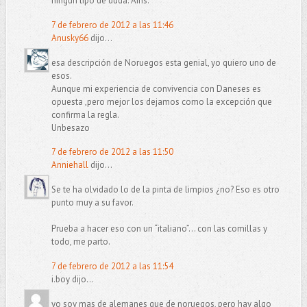
ningún tipo de duda. Ains.
7 de febrero de 2012 a las 11:46
Anusky66
dijo...
esa descripción de Noruegos esta genial, yo quiero uno de
esos.
Aunque mi experiencia de convivencia con Daneses es
opuesta ,pero mejor los dejamos como la excepción que
confirma la regla.
Unbesazo
7 de febrero de 2012 a las 11:50
Anniehall
dijo...
Se te ha olvidado lo de la pinta de limpios ¿no? Eso es otro
punto muy a su favor.
Prueba a hacer eso con un “italiano”… con las comillas y
todo, me parto.
7 de febrero de 2012 a las 11:54
i.boy dijo...
yo soy mas de alemanes que de noruegos, pero hay algo