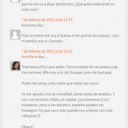
que no me va a dejar dormir hoy: ¿Qué pinta onteniente en
todo esto?
7 de febrero de 2012 a las 11:59
Anónimo dijo...
Pues en breve me voy a Suecia. A ver que tal las suecas...con
mi perilla, eso si. Gonzalo
7 de febrero de 2012 a las 12:10
Ana María
dijo...
"Dan besos fríos que arden." Una montaña de recuerdos y de
evocaciones. (Me uno a lo del bosque, paso de la playa).
Madre del amor, ¡más razón que todas las cosas!
Yo me apunto a lo de AnnieHall, tienen pinta de limpitos. Y
eso, con mi buen olfato, es capital. ¿Los turineses y los
milaneses, pese a ser italianos, también pueden ser
noruegos? Uy qué saco más grande voy a llenar con esta
categoría :D
¡Muacs!