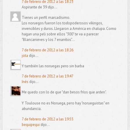
7 de febrero de 2012 a las 18:23
Aspirante de 39 dijo...
Tienes un perfil marcadísimo.
Los noruegos fueron los todopoderosos vikingos,
invencibles y duros. Llegaron a América en chalupa. Como
hagan una peli sobre ellos "300" te va a parecer
"Blancanieves y los 7 enanitos"...
7 de febrero de 2012 a las 18:26
jota
dijo...
Y también las noruegas pero sin barba
7 de febrero de 2012 a las 19:47
Inés
dijo...
Me quedo con lo de que "dan besos fríos que arden".
Y Toulouse no es Noruega, pero hay "norueguistas" en
abundancia.
7 de febrero de 2012 a las 19:55
bequipequi
dijo...