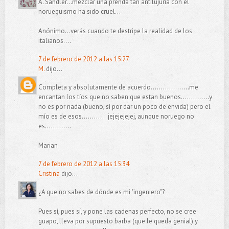
A. Sandler...mezclar una prenda tan antilujuria con el
norueguismo ha sido cruel...
Anónimo...verás cuando te destripe la realidad de los
italianos....
7 de febrero de 2012 a las 15:27
M.
dijo...
Completa y absolutamente de acuerdo...................me
encantan los tíos que no saben que estan buenos..............y
no es por nada (bueno, sí por dar un poco de envida) pero el
mío es de esos.............jejejejejej, aunque noruego no
es.............
Marian
7 de febrero de 2012 a las 15:34
Cristina
dijo...
¿A que no sabes de dónde es mi "ingeniero"?
Pues sí, pues sí, y pone las cadenas perfecto, no se cree
guapo, lleva por supuesto barba (que le queda genial) y