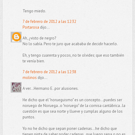
Tengo miedo.
7 de febrero de 2012 a las 12:32
Portarosa
dijo...
Ah, ¿visto de negro?
No lo sabía. Pero te juro que acababa de decidir hacerlo.
Eh, y tengo cuarenta y pocos, no te olvides; que eso también
te venía bien.
7 de febrero de 2012 a las 12:38
molinos
dijo...
A ver...Hermano E..por alusiones.
He dicho que el "norueguismo" es un concepto...puedes ser
noruego de Noruega..o "noruego" de la cornisa cantábrica..la
cuestión es que sea norte y llueve y cumplas alguno de los
puntos.
Yo no he dicho que sepan poner cadenas...he dicho que
tienen pinta de saber poder cadenas..que luego sepa o no es