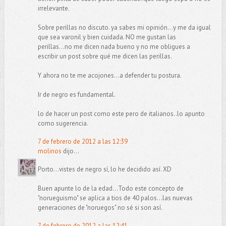
irrelevante.
Sobre perillas no discuto. ya sabes mi opinión...y me da igual
que sea varonil y bien cuidada. NO me gustan las
perillas...no me dicen nada bueno y no me obligues a
escribir un post sobre qué me dicen las perillas.
Y ahora no te me acojones...a defender tu postura.
Ir de negro es fundamental.
lo de hacer un post como este pero de italianos..lo apunto
como sugerencia.
7 de febrero de 2012 a las 12:39
molinos
dijo...
Porto...vistes de negro sí, lo he decidido así. XD
Buen apunte lo de la edad...Todo este concepto de
"norueguismo" se aplica a tios de 40 palos...las nuevas
generaciones de "noruegos" no sé si son así.
7 de febrero de 2012 a las 12:41