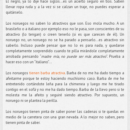
El negro, ya lo dije hace siglos…es un acierto seguro en tíos. Saben
llevar ropa ruda y a la vez si se calzan un traje, no puedes esperar a
quitárselo.
Los noruegos no saben lo atractivos que son. Eso mola mucho. A un
brasileño o a italiano por ejemplo eso no le pasa, son conscientes de su
atractivo (lo tengan) o creen tenerlo (si es que carecen de él). Un
noruego no, un noruego no se ha parado a pensarlo…es atractivo sin
saberlo. Incluso puede pensar que no lo es para nada, y quedarse
completamente sorprendido cuando te pilla mirándole completamente
arrobada pensando “
madre mía, no puede ser más atractivo
”. Prueba a
hacer eso con un “italiano”…
Los noruegos
tienen barba atractiva
. Barba de no me ha dado tiempo a
afeitarme porque te estoy haciendo muchísimo caso. Barba de me he
entretenido cortándote leña para la chimenea y luego me he tirado
contigo en el sofá y no me ha dado tiempo. Barba de la llevo pero si te
molesta me la afeito y seguiré siendo atractivo. Por supuesto, un
noruego ni se plantea la perilla.
Los noruegos tienen pinta de saber poner las cadenas si te quedas en
medio de la carretera con una gran nevada. A lo mejor no saben, pero
tienen pinta de saber.