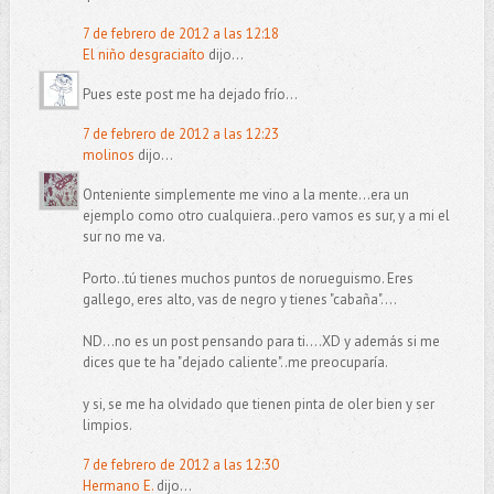
7 de febrero de 2012 a las 12:18
El niño desgraciaíto
dijo...
Pues este post me ha dejado frío...
7 de febrero de 2012 a las 12:23
molinos
dijo...
Onteniente simplemente me vino a la mente...era un
ejemplo como otro cualquiera..pero vamos es sur, y a mi el
sur no me va.
Porto..tú tienes muchos puntos de norueguismo. Eres
gallego, eres alto, vas de negro y tienes "cabaña"....
ND...no es un post pensando para ti....XD y además si me
dices que te ha "dejado caliente"..me preocuparía.
y si, se me ha olvidado que tienen pinta de oler bien y ser
limpios.
7 de febrero de 2012 a las 12:30
Hermano E.
dijo...