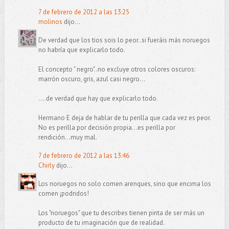
7 de febrero de 2012 a las 13:25
molinos
dijo...
De verdad que los tios sois lo peor..si fueráis más noruegos
no habría que explicarlo todo.
El concepto " negro"..no excluye otros colores oscuros:
marrón oscuro, gris, azul casi negro...
....de verdad que hay que explicarlo todo.
Hermano E deja de hablar de tu perilla que cada vez es peor.
No es perilla por decisión propia...es perilla por
rendición...muy mal.
7 de febrero de 2012 a las 13:46
Chirly
dijo...
Los noruegos no solo comen arenques, sino que encima los
comen ¡podridos!
Los "noruegos" que tu describes tienen pinta de ser más un
producto de tu imaginación que de realidad.