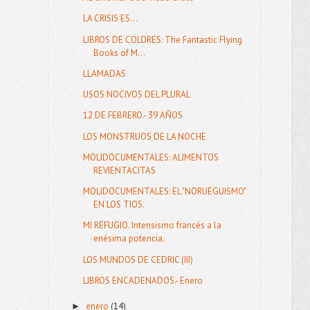
LA CRISIS ES...
LIBROS DE COLORES: The Fantastic Flying
Books of M...
LLAMADAS
USOS NOCIVOS DEL PLURAL
12 DE FEBRERO.- 39 AÑOS
LOS MONSTRUOS DE LA NOCHE
MOLIDOCUMENTALES: ALIMENTOS
REVIENTACITAS
MOLIDOCUMENTALES: EL "NORUEGUISMO"
EN LOS TIOS.
MI REFUGIO. Intensismo francés a la
enésima potencia.
LOS MUNDOS DE CEDRIC (III)
LIBROS ENCADENADOS.- Enero
enero
(14)
►