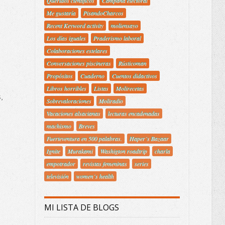
Queridos científicos
Campaña electoral
Me gustaría
PisandoCharcos
Recent Keyword activity
moliensayo
Los días iguales
Praderismo laboral
Colaboraciones estelares
Conversaciones piscineras
Rústicoman
Propósitos
Cuaderno
Cuentos didactivos
Libros horribles
Listas
Molirecetas
,
Sobrevaloraciones
Moliradio
Vacaciones alsacianas
lecturas encadenadas
machismo
Breves
Fuerteventura en 500 palabras.
Haper´s Bazaar
Ignite
Murakami
Washigton roadtrip
charla
empotrador
revistas femeninas
series
televisión
women´s health
MI LISTA DE BLOGS