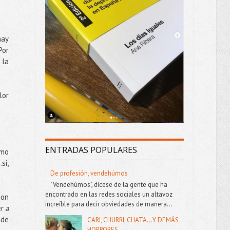
hay
Por
 la
lor
ENTRADAS POPULARES
omo
si,
De profesión, vendehúmos
"Vendehúmos", dícese de la gente que ha
encontrado en las redes sociales un altavoz
con
increíble para decir obviedades de manera...
r a
 de
CARI, CHURRI, CHATA...Y DEMÁS
HORRORES