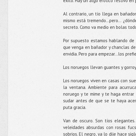
éxito. Hay un algo erótico festivo en
Al contrario, un tío llega en bañado
mismo está tremendo...pero... ¿dónd
secreto. Como va medio en bolas todo
Por supuesto estamos hablando de 
que venga en bañador y chanclas de 
envidia. Pero para empezar...los prefi
Los noruegos llevan guantes y gorro
Los noruegos viven en casas con sue
la ventana. Ambiente para acurruc
noruego y te mime y te haga entrar 
sudar antes de que se te haya acer
puta gracia.
Van de oscuro. Son tíos elegantes
veleidades absurdas con rosas fucs
sobrios. El negro, ya lo dije hace si