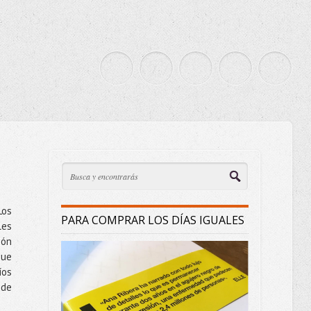
Los
PARA COMPRAR LOS DÍAS IGUALES
les
ión
que
íos
 de