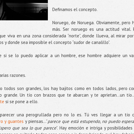
Definamos el concepto.
Noruego, de Noruega. Obviamente, pero 
más. Ser noruego es una actitud vital. 
que viva en una zona considerada “norte”, donde llueva, al mirar por
s y donde sea imposible el concepto “sudor de canalillo”.
 si se lo puedo aplicar a un hombre, ese hombre adquiere un va
arias razones.
 no todos son grandes, los hay bajitos como en todos lados, pero c
 grande. Un tío con brazos que te abarcan y te aprietan…un tío...
rte
si se pone a ello.
parecer una perogrullada pero no lo es. Tú ves llegar a un tío 
rro y guantes
y piensas...”
parece que está estupendo, no puedo espera
Espero que sea lo que parece
”. Hay emoción e intriga y posibilidades