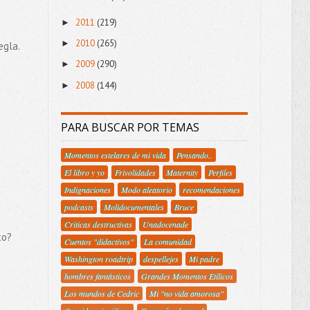
2011
(219)
►
2010
(265)
►
egla.
2009
(290)
►
2008
(144)
►
PARA BUSCAR POR TEMAS
Momentos estelares de mi vida
Pensando..
El libro y yo
Frivolidades
Maternity
Perfiles
Indignaciones
Modo aleatorio
recomendaciones
podcasts
Molidocumentales
Bruce
Criticas destructivas
Unadocenade
to?
Cuentos "didactivos"
La comunidad
Washington roadtrip
despellejes
Mi padre
hombres fantásticos
Grandes Momentos Etílicos
Los mundos de Cedric
Mi "no vida amorosa"