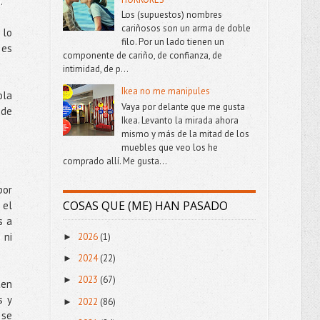
.
Los (supuestos) nombres
cariñosos son un arma de doble
 lo
filo. Por un lado tienen un
 es
componente de cariño, de confianza, de
intimidad, de p...
Ikea no me manipules
ola
Vaya por delante que me gusta
 de
Ikea. Levanto la mirada ahora
mismo y más de la mitad de los
muebles que veo los he
comprado allí. Me gusta...
por
COSAS QUE (ME) HAN PASADO
 el
s a
 ni
2026
(1)
►
2024
(22)
►
2023
(67)
►
ten
s y
2022
(86)
►
 se