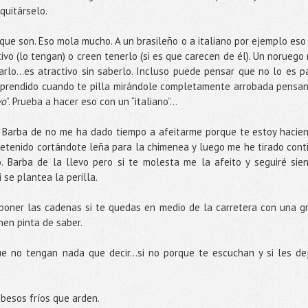
quitárselo.
que son. Eso mola mucho. A un brasileño o a italiano por ejemplo eso
ivo (lo tengan) o creen tenerlo (si es que carecen de él). Un noruego 
rlo…es atractivo sin saberlo. Incluso puede pensar que no lo es p
prendido cuando te pilla mirándole completamente arrobada pensa
vo
”. Prueba a hacer eso con un “italiano”…
. Barba de no me ha dado tiempo a afeitarme porque te estoy hacie
etenido cortándote leña para la chimenea y luego me he tirado cont
 Barba de la llevo pero si te molesta me la afeito y seguiré sie
 se plantea la perilla.
poner las cadenas si te quedas en medio de la carretera con una g
nen pinta de saber.
e no tengan nada que decir...si no porque te escuchan y si les de
 besos fríos que arden.