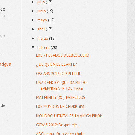
julio
(17)
►
nde
junio
(19)
►
 la
mayo
(19)
►
abril
(17)
►
 un
marzo
(18)
►
febrero
(20)
▼
LOS 7 PECADOS DEL BLOGUERO
ntigua
¿ DE QUIÉN ES EL ARTE?
OSCARS 2012: DESPELLEJE
UNA CANCIÓN QUE DA MIEDO:
EVERYBREATH YOU TAKE
MATERNITY (XC): PARECIDOS
 de
LOS MUNDOS DE CEDRIC (IV)
MOLIDOCUMENTALES: LA AMIGA PIBÓN
GOYAS 2012: Despelleje.
ABCinema.- Otro video chulo