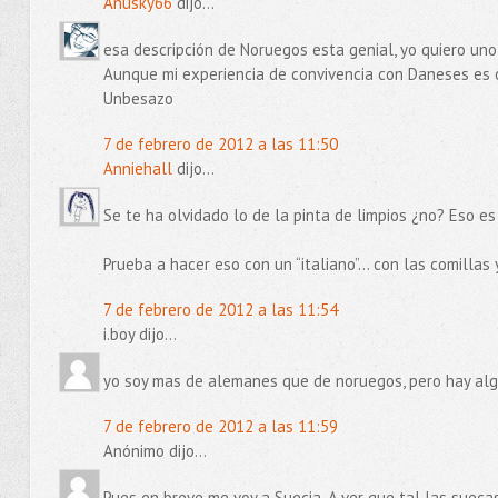
Anusky66
dijo...
esa descripción de Noruegos esta genial, yo quiero uno
Aunque mi experiencia de convivencia con Daneses es 
Unbesazo
7 de febrero de 2012 a las 11:50
Anniehall
dijo...
Se te ha olvidado lo de la pinta de limpios ¿no? Eso es
Prueba a hacer eso con un “italiano”… con las comillas 
7 de febrero de 2012 a las 11:54
i.boy dijo...
yo soy mas de alemanes que de noruegos, pero hay alg
7 de febrero de 2012 a las 11:59
Anónimo dijo...
Pues en breve me voy a Suecia. A ver que tal las suecas.