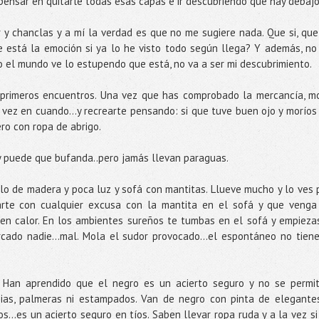
 pensar en quitarle todas esas capas e ir descubriendo qué hay debajo
r y chanclas y a mí la verdad es que no me sugiere nada. Que si, que
e está la emoción si ya lo he visto todo según llega? Y además, no
 el mundo ve lo estupendo que está, no va a ser mi descubrimiento.
primeros encuentros. Una vez que has comprobado la mercancía, m
vez en cuando…y recrearte pensando: si que tuve buen ojo y moríos
ero con ropa de abrigo.
y puede que bufanda..pero jamás llevan paraguas.
lo de madera y poca luz y sofá con mantitas. Llueve mucho y lo ves 
arte con cualquier excusa con la mantita en el sofá y que venga
en calor. En los ambientes sureños te tumbas en el sofá y empieza
cado nadie...mal. Mola el sudor provocado…el espontáneo no tiene
. Han aprendido que el negro es un acierto seguro y no se permi
ias, palmeras ni estampados. Van de negro con pinta de elegante
glos…es un acierto seguro en tíos. Saben llevar ropa ruda y a la vez si