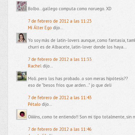
Bolbo...gallego computa como noruego. XD
7 de febrero de 2012 a las 11:23
Mi Álter Ego
dijo...
Yo soy más de latin-lovers aunque, como fantasía, tamb
churri es de Albacete, latin-lover donde los haya...
7 de febrero de 2012 a las 11:33
Rachel
dijo...
Moli..pero los has probado..o son meras hipótesis??
eso de "besos frios que arden..." jo que deli
7 de febrero de 2012 a las 11:43
Pétalo
dijo...
Oiiiiins, como te entiendo!! Son mi tipo totalmente, sin 
7 de febrero de 2012 a las 11:46