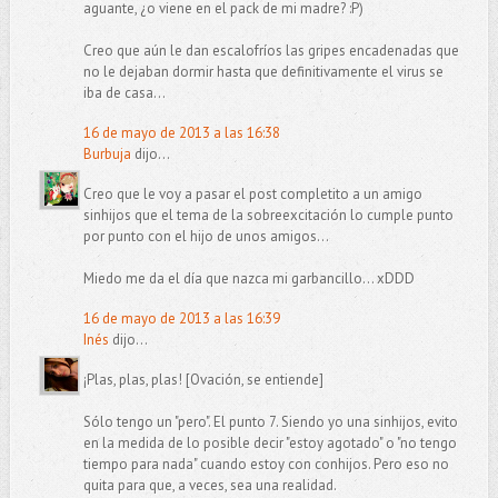
aguante, ¿o viene en el pack de mi madre? :P)
Creo que aún le dan escalofríos las gripes encadenadas que
no le dejaban dormir hasta que definitivamente el virus se
iba de casa...
16 de mayo de 2013 a las 16:38
Burbuja
dijo...
Creo que le voy a pasar el post completito a un amigo
sinhijos que el tema de la sobreexcitación lo cumple punto
por punto con el hijo de unos amigos...
Miedo me da el día que nazca mi garbancillo... xDDD
16 de mayo de 2013 a las 16:39
Inés
dijo...
¡Plas, plas, plas! [Ovación, se entiende]
Sólo tengo un "pero". El punto 7. Siendo yo una sinhijos, evito
en la medida de lo posible decir "estoy agotado" o "no tengo
tiempo para nada" cuando estoy con conhijos. Pero eso no
quita para que, a veces, sea una realidad.