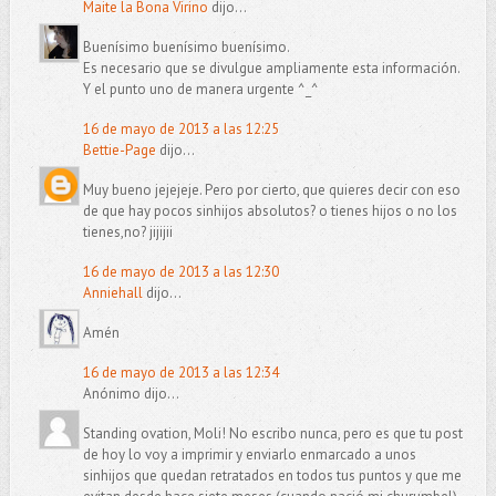
Maite la Bona Virino
dijo...
Buenísimo buenísimo buenísimo.
Es necesario que se divulgue ampliamente esta información.
Y el punto uno de manera urgente ^_^
16 de mayo de 2013 a las 12:25
Bettie-Page
dijo...
Muy bueno jejejeje. Pero por cierto, que quieres decir con eso
de que hay pocos sinhijos absolutos? o tienes hijos o no los
tienes,no? jijijii
16 de mayo de 2013 a las 12:30
Anniehall
dijo...
Amén
16 de mayo de 2013 a las 12:34
Anónimo dijo...
Standing ovation, Moli! No escribo nunca, pero es que tu post
de hoy lo voy a imprimir y enviarlo enmarcado a unos
sinhijos que quedan retratados en todos tus puntos y que me