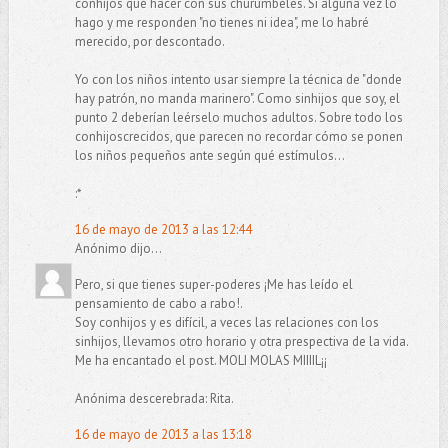
conhijos qué hacer con sus churumbeles. Si alguna vez lo
hago y me responden "no tienes ni idea", me lo habré
merecido, por descontado.
Yo con los niños intento usar siempre la técnica de "donde
hay patrón, no manda marinero". Como sinhijos que soy, el
punto 2 deberían leérselo muchos adultos. Sobre todo los
conhijoscrecidos, que parecen no recordar cómo se ponen
los niños pequeños ante según qué estímulos...
:*
16 de mayo de 2013 a las 12:44
Anónimo dijo...
Pero, si que tienes super-poderes ¡Me has leído el
pensamiento de cabo a rabo!.
Soy conhijos y es difícil, a veces las relaciones con los
sinhijos, llevamos otro horario y otra prespectiva de la vida.
Me ha encantado el post. MOLI MOLAS MIIIIL¡¡
Anónima descerebrada: Rita.
16 de mayo de 2013 a las 13:18