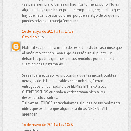
vas para siempre, o tienes un hijo. Por lo menos, uno. No es
algo que haya que hacer por contemporizar, no; es algo que
hay que hacer por sus cojones, porque es algo de lo que no
puedes privar a tu pareja femenina.
16 de mayo de 2013 a las 17:58
Oswaldo
dijo...
Moli, tal vez pueda, a modo de tesis de estudio, asumirse que
el anónimo criticón lleve algo de razón en el punto 1 y
deban los padres gritones ser suspendidos por un mes de
sus funciones paternales.
Si ese fuera el caso, yo propondría que las incontrolables
fieras, es decir, los adorables churumbeles, fueran
entregados en comodato por EL MES ENTERO a los
QUERIDOS TÍOS que saben criticar taaan bien a los
desesperados padres.
Tal vez así TODOS aprenderíamos algunas cosas realmente
útiles que es claro que algunos sinhijos NECESITAN
aprender.
16 de mayo de 2013 a las 18:02
xaquí dijo...