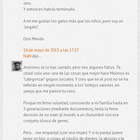
otro.
Y entonces habrás terminado.
A mí me gustan los gatos más que los niños, pero soy un
"singato".
Don Mendo
16 de mayo de 2013 a las 17:27
NáN
dijo...
Anónimo, te lo has currado, pero veo algunos fallos. Te
citaré solo uno: una de las cosas que mejor hace Molinos es
"categorizar" grupos sociales. Y creo que en el post no se ha
referido en ningún momento a los "sinhijos varones
sin
pareja
, que me parece tu caso.
Porque mi firme voluntad, conociendo a mi familia hasta en
5 generaciones (mediante documentos), tenía la firme
decisión de no traer al mundo a un churumbel con ese
conjunto tóxico de genes.
Pero... me emparejé (con una mujer). Y si tu pareja quiere
tener un hijo, o coges el cepillo de dientes, la abrazas y te