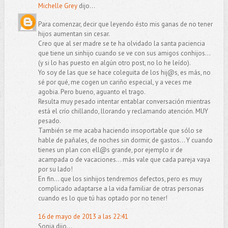
Michelle Grey
dijo...
Para comenzar, decir que leyendo ésto mis ganas de no tener
hijos aumentan sin cesar.
Creo que al ser madre se te ha olvidado la santa paciencia
que tiene un sinhijo cuando se ve con sus amigos conhijos...
(y si lo has puesto en algún otro post, no lo he leído).
Yo soy de las que se hace coleguita de los hij@s, es más, no
sé por qué, me cogen un cariño especial, y a veces me
agobia. Pero bueno, aguanto el trago.
Resulta muy pesado intentar entablar conversación mientras
está el crío chillando, llorando y reclamando atención. MUY
pesado.
También se me acaba haciendo insoportable que sólo se
hable de pañales, de noches sin dormir, de gastos... Y cuando
tienes un plan con ell@s grande, por ejemplo ir de
acampada o de vacaciones... más vale que cada pareja vaya
por su lado!
En fin... que los sinhijos tendremos defectos, pero es muy
complicado adaptarse a la vida familiar de otras personas
cuando es lo que tú has optado por no tener!
16 de mayo de 2013 a las 22:41
Sonia dijo...