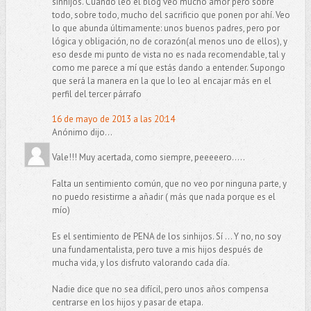
sinhijos. Cuando leo el blog veo mucho amor pero sobre
todo, sobre todo, mucho del sacrificio que ponen por ahí. Veo
lo que abunda últimamente: unos buenos padres, pero por
lógica y obligación, no de corazón(al menos uno de ellos), y
eso desde mi punto de vista no es nada recomendable, tal y
como me parece a mí que estás dando a entender. Supongo
que será la manera en la que lo leo al encajar más en el
perfil del tercer párrafo
16 de mayo de 2013 a las 20:14
Anónimo dijo...
Vale!!! Muy acertada, como siempre, peeeeero.....
Falta un sentimiento común, que no veo por ninguna parte, y
no puedo resistirme a añadir ( más que nada porque es el
mío)
Es el sentimiento de PENA de los sinhijos. Sí ... Y no, no soy
una fundamentalista, pero tuve a mis hijos después de
mucha vida, y los disfruto valorando cada día.
Nadie dice que no sea difícil, pero unos años compensa
centrarse en los hijos y pasar de etapa.