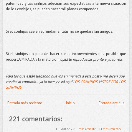
paternidad y los sinhijos adecúan sus expectativas a la nueva situación
de los conhijos, se pueden hacer mil planes estupendos.
Si el conhijos cae en el fundamentalismo se quedará sin amigos.
Si el sinhijos no para de hacer cosas inconvenientes nes posible que
reciba LA MIRADA y la maldición:
ojalá te reproduzcas pronto y yo lo vea.
Para los que están llegando nuevos en manada a este post y me dicen que
escriba al contrario...ya lo hice y está aqui
LOS CONHIJOS VISTOS POR LOS
SINHIJOS.
Entrada más reciente
Inicio
Entrada antigua
221 comentarios:
1 – 200 de 221
Más reciente›
El más reciente»