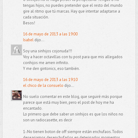
tengas hijos, no puedes pretender que el resto del mundo
gire al ritmo que tú marcas. Hay que intentar adaptarse a
cada situación.
Besos!
16 de mayo de 2013 a las 19:00
Isabel
dijo...
Soy una sinhijos cojonuda!!!
Voy a hacer octavillas con tu post para que mis allegados
conhijos me amen infinito.
Y me den gintonics, eso también.
16 de mayo de 2013 a las 19:10
el chico de la consuelo
dijo...
No suelo comentar en este blog, que seguiré más porque
parece que está muy bien, pero el post de hoy me ha
encantado.
Lo primero que debe saber un sinhijos es que los niños no
son un radiocasette, es decir
1-.No tienen boton de off siempre están enchufaos.Todos
deseariamos desenchufarlos en deterinados momentos