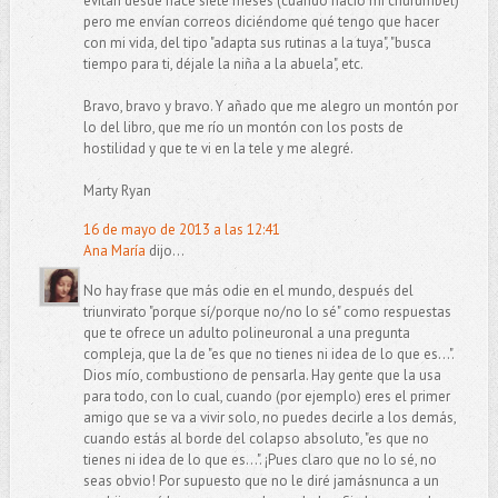
evitan desde hace siete meses (cuando nació mi churumbel)
pero me envían correos diciéndome qué tengo que hacer
con mi vida, del tipo "adapta sus rutinas a la tuya", "busca
tiempo para ti, déjale la niña a la abuela", etc.
Bravo, bravo y bravo. Y añado que me alegro un montón por
lo del libro, que me río un montón con los posts de
hostilidad y que te vi en la tele y me alegré.
Marty Ryan
16 de mayo de 2013 a las 12:41
Ana María
dijo...
No hay frase que más odie en el mundo, después del
triunvirato "porque sí/porque no/no lo sé" como respuestas
que te ofrece un adulto polineuronal a una pregunta
compleja, que la de "es que no tienes ni idea de lo que es...".
Dios mío, combustiono de pensarla. Hay gente que la usa
para todo, con lo cual, cuando (por ejemplo) eres el primer
amigo que se va a vivir solo, no puedes decirle a los demás,
cuando estás al borde del colapso absoluto, "es que no
tienes ni idea de lo que es...". ¡Pues claro que no lo sé, no
seas obvio! Por supuesto que no le diré jamásnunca a un