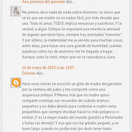
Ana, princesa del guisante
dijo...
No pienso decir nada de nada sobre Anónimo. Lo único que
sé es que ser madre no es nadas fácil, por más desado que
sea. Todo el amor, TODO, implica renuncias y sacrificios. Y la
verdad, a algún Sinhijos le importará una mierda la amistad
de alguien que tiene hijos, siempre hay amistades "menores".
Y por último, la maternidad me ja servido para muchas cosas,
entre ellas, para hacer una cura grande de humildad, cuántas
palabras como las de anónimo me he llegado a tragar....
Aunque, visto lo visto, mejor que no se reproduzca, claro.
16 de mayo de 2013 a las 16:07
Dolores
dijo...
Hace unos meses se escuchó un grito de madre desgarrador
por la ventana del patio y me comporté como una
asquerosa sinhijos :P Menos mal que mi madre quiso
compartir conmigo sus recuerdos de cuándo éramos
pequeños y no daba abasto para controlar a cuatro seres
pequeñitos que siempre decidían hacer lo más peligroso o
similar. ¡Y es la mejor madre del mundo (perdón a Molimadre
y todas las demás)! Y eso que nos ha gritado, pegado, y un
buen largo cuando no podía más (yo dudo tener tanto