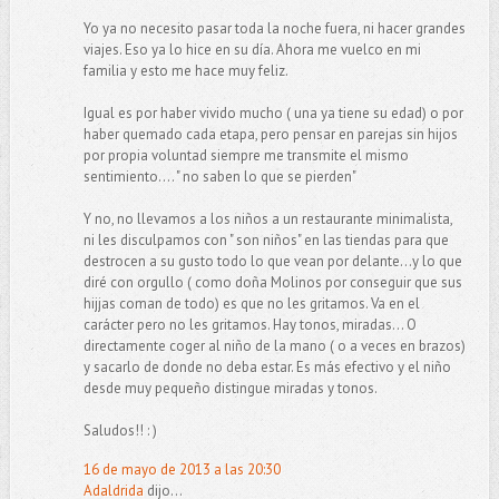
Yo ya no necesito pasar toda la noche fuera, ni hacer grandes
viajes. Eso ya lo hice en su día. Ahora me vuelco en mi
familia y esto me hace muy feliz.
Igual es por haber vivido mucho ( una ya tiene su edad) o por
haber quemado cada etapa, pero pensar en parejas sin hijos
por propia voluntad siempre me transmite el mismo
sentimiento.... " no saben lo que se pierden"
Y no, no llevamos a los niños a un restaurante minimalista,
ni les disculpamos con " son niños" en las tiendas para que
destrocen a su gusto todo lo que vean por delante...y lo que
diré con orgullo ( como doña Molinos por conseguir que sus
hijjas coman de todo) es que no les gritamos. Va en el
carácter pero no les gritamos. Hay tonos, miradas... O
directamente coger al niño de la mano ( o a veces en brazos)
y sacarlo de donde no deba estar. Es más efectivo y el niño
desde muy pequeño distingue miradas y tonos.
Saludos!! : )
16 de mayo de 2013 a las 20:30
Adaldrida
dijo...