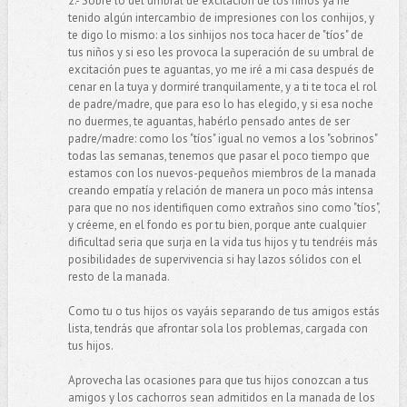
2.- Sobre lo del umbral de excitación de los niños ya he
tenido algún intercambio de impresiones con los conhijos, y
te digo lo mismo: a los sinhijos nos toca hacer de "tíos" de
tus niños y si eso les provoca la superación de su umbral de
excitación pues te aguantas, yo me iré a mi casa después de
cenar en la tuya y dormiré tranquilamente, y a ti te toca el rol
de padre/madre, que para eso lo has elegido, y si esa noche
no duermes, te aguantas, habérlo pensado antes de ser
padre/madre: como los "tíos" igual no vemos a los "sobrinos"
todas las semanas, tenemos que pasar el poco tiempo que
estamos con los nuevos-pequeños miembros de la manada
creando empatía y relación de manera un poco más intensa
para que no nos identifiquen como extraños sino como "tíos",
y créeme, en el fondo es por tu bien, porque ante cualquier
dificultad seria que surja en la vida tus hijos y tu tendréis más
posibilidades de supervivencia si hay lazos sólidos con el
resto de la manada.
Como tu o tus hijos os vayáis separando de tus amigos estás
lista, tendrás que afrontar sola los problemas, cargada con
tus hijos.
Aprovecha las ocasiones para que tus hijos conozcan a tus
amigos y los cachorros sean admitidos en la manada de los