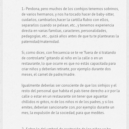
1.- Perdona, pero muchos de los conhijos tenemos sobrinos,
de varios hermanos, y nos ha tocado hacer de baby-sitter,
cuidarlos, cambiarlos,hacer la cartilla Rubio con ellos,
separarlos cuando se pelean, etc., y tenemos experiencia
directa en varias familias, caracteres, personalidades,
pedagogías, etc., quizá años antes de que tu te plantearas la
paternidad/maternidad.
Si, como dices, con frecuencia se te ve "fuera de sí tratando
de controlarte" gritando al niño en la calle o en un
restaurante, lo que ocurre es que no estás capacitada para
criar niños y deberían retirarte, por ejemplo durante dos
meses, el carnet de padre/madre.
Igualmente deberías ser consciente de que los sinhijos y el
resto del personal que habita el país tiene derecho a ir por la
calle o estar en un restaurante sin tener que aguantar
chillidos ni gritos, ni de los niños ni de los padres, y si los
emites, deberían sancionarte con, por ejemplo durante un
mes, la expulsión de la sociedad, para que medites.