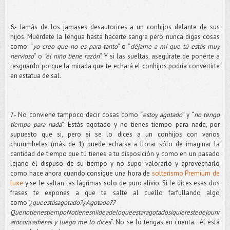
6.- Jamás de los jamases desautorices a un conhijos delante de sus
hijos. Muérdete la lengua hasta hacerte sangre pero nunca digas cosas
como: “
yo creo que no es para tanto
” o “
déjame a mí que tú estás muy
nervioso
” o
“el niño tiene razón
”. Y si las sueltas, asegúrate de ponerte a
resguardo porque la mirada que te echará el conhijos podría convertirte
en estatua de sal.
7.- No conviene tampoco decir cosas como “
estoy agotado
” y “
no tengo
tiempo para nada
”. Estás agotado y no tienes tiempo para nada, por
supuesto que si, pero si se lo dices a un conhijos con varios
churumbeles (más de 1) puede echarse a llorar sólo de imaginar la
cantidad de tiempo que tú tienes a tu disposición y como en un pasado
lejano él dispuso de su tiempo y no supo valorarlo y aprovecharlo
como hace ahora cuando consigue una hora de
solterismo Premium de
luxe
y se le saltan las lágrimas solo de puro alivio. Si le dices esas dos
frases te expones a que te salte al cuello farfullando algo
como
“¿queestásagotado?¿Agotado??
QuenotienestiempoNotienesniideadeloqueestaragotadosiquierestedejounr
atoconlasfieras y luego me lo dices
”. No se lo tengas en cuenta…él está