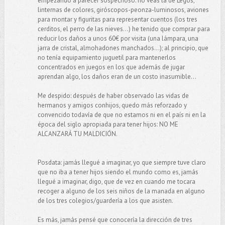
empezando a parecer sospechoso: no veas la de Legos,
linternas de colores, giróscopos-peonza-luminosos, aviones
para montar y figuritas para representar cuentos (los tres
cerditos, el perro de las nieves...) he tenido que comprar para
reducir los daños a unos 60€ por visita (una lámpara, una
jarra de cristal, almohadones manchados...); al principio, que
no tenía equipamiento juguetil para mantenerlos
concentrados en juegos en los que además de jugar
aprendan algo, los daños eran de un costo inasumible...
Me despido: después de haber observado las vidas de
hermanos y amigos conhijos, quedo más reforzado y
convencido todavía de que no estamos ni en el país ni en la
época del siglo apropiada para tener hijos: NO ME
ALCANZARÁ TU MALDICIÓN.
Posdata: jamás llegué a imaginar, yo que siempre tuve claro
que no iba a tener hijos siendo el mundo como es, jamás
llegué a imaginar, digo, que de vez en cuando me tocara
recoger a alguno de los seis niños de la manada en alguno
de los tres colegios/guardería a los que asisten.
Es más, jamás pensé que conocería la dirección de tres