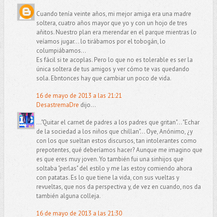
Cuando tenía veinte años, mi mejor amiga era una madre
soltera, cuatro años mayor que yo y con un hojo de tres
añitos. Nuestro plan era merendar en el parque mientras lo
veíamos jugar... lo tirábamos por el tobogán, lo
columpiábamos...
Es fácil si te acoplas. Pero lo que no es tolerable es ser la
única soltera de tus amigos y ver cómo te vas quedando
sola. Ebntonces hay que cambiar un poco de vida.
16 de mayo de 2013 a las 21:21
DesastremaDre
dijo...
..."Quitar el carnet de padres a los padres que gritan"... "Echar
de la sociedad a los niños que chillan"... Oye, Anónimo, ¿y
con los que sueltan estos discursos, tan intolerantes como
prepotentes, qué deberíamos hacer? Aunque me imagino que
es que eres muy joven. Yo también fui una sinhijos que
soltaba "perlas" del estilo y me las estoy comiendo ahora
con patatas. Es lo que tiene la vida, con sus vueltas y
revueltas, que nos da perspectiva y, de vez en cuando, nos da
también alguna colleja.
16 de mayo de 2013 a las 21:30