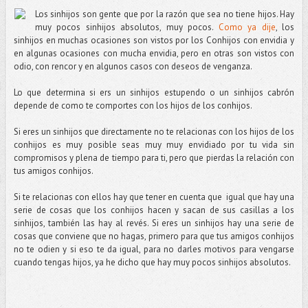
Los sinhijos son gente que por la razón que sea no tiene hijos. Hay
muy pocos sinhijos absolutos, muy pocos.
Como ya dije
, los
sinhijos en muchas ocasiones son vistos por los Conhijos con envidia y
en algunas ocasiones con mucha envidia, pero en otras son vistos con
odio, con rencor y en algunos casos con deseos de venganza.
Lo que determina si ers un sinhijos estupendo o un sinhijos cabrón
depende de como te comportes con los hijos de los conhijos.
Si eres un sinhijos que directamente no te relacionas con los hijos de los
conhijos es muy posible seas muy muy envidiado por tu vida sin
compromisos y plena de tiempo para ti, pero que pierdas la relación con
tus amigos conhijos.
Si te relacionas con ellos hay que tener en cuenta que i
gual que hay una
serie de cosas que los conhijos hacen y sacan de sus casillas a los
sinhijos, también las hay al revés. Si eres un sinhijos hay una serie de
cosas que conviene que no hagas, primero para que tus amigos conhijos
no te odien y si eso te da igual, para no darles motivos para vengarse
cuando tengas hijos, ya he dicho que hay muy pocos sinhijos absolutos.