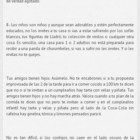
de verdad agotado.
8.- Los niños son niños y aunque sean adorables y estén perfectamente
educados, no los invites a tu casa si vas a estar sufriendo por los sofás
blancos, tus figuritas de Lladró, tu colección de vinilos o cualquier otra
cosa. Es sencillo, una casa para 1 o 2 adultos no está preparada para
recibir a una panda de churumbeles, si vas a sufrir no les invites. Y si les
invitas no te quejes.
Tus amigos tienen hijos. Asúmelo. No te encabrones si a tu propuesta
improvisada de las 2 de la tarde para ir a comer cocido a 100 km te dicen
que no o sí te invitan a un cumpleaños hay tarta con velas y piñata. Tus
amigos tienen hijos y no hay marcha atrás. Valora cuando a tu plan de la
comida te dicen que no pero te invitan a comer y en el cumpleaños
infantil hay tarta y velas y piñata pero al lado de la Coca-Cola sin
cafeína hay ginebra, tónica y limones pensados para ti.
No es tan difícil, si los conhijos no caen en el lado oscuro de la