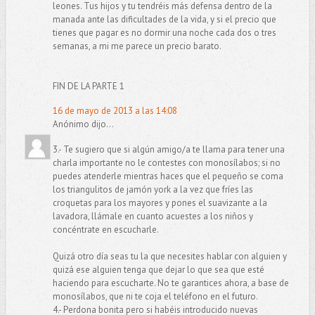
leones. Tus hijos y tu tendréis más defensa dentro de la
manada ante las dificultades de la vida, y si el precio que
tienes que pagar es no dormir una noche cada dos o tres
semanas, a mi me parece un precio barato.
FIN DE LA PARTE 1
16 de mayo de 2013 a las 14:08
Anónimo dijo...
3.- Te sugiero que si algún amigo/a te llama para tener una
charla importante no le contestes con monosílabos; si no
puedes atenderle mientras haces que el pequeño se coma
los triangulitos de jamón york a la vez que fríes las
croquetas para los mayores y pones el suavizante a la
lavadora, llámale en cuanto acuestes a los niños y
concéntrate en escucharle.
Quizá otro día seas tu la que necesites hablar con alguien y
quizá ese alguien tenga que dejar lo que sea que esté
haciendo para escucharte. No te garantices ahora, a base de
monosílabos, que ni te coja el teléfono en el futuro.
4.- Perdona bonita pero si habéis introducido nuevas