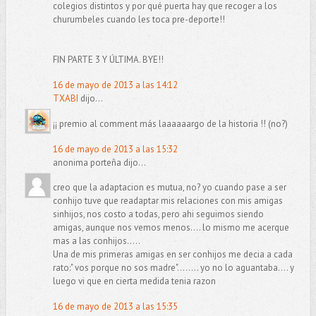
colegios distintos y por qué puerta hay que recoger a los
churumbeles cuando les toca pre-deporte!!
FIN PARTE 3 Y ÚLTIMA. BYE!!
16 de mayo de 2013 a las 14:12
TXABI
dijo...
¡¡ premio al comment más laaaaaargo de la historia !! (no?)
16 de mayo de 2013 a las 15:32
anonima porteña dijo...
creo que la adaptacion es mutua, no? yo cuando pase a ser
conhijo tuve que readaptar mis relaciones con mis amigas
sinhijos, nos costo a todas, pero ahi seguimos siendo
amigas, aunque nos vemos menos.... lo mismo me acerque
mas a las conhijos.....
Una de mis primeras amigas en ser conhijos me decia a cada
rato:" vos porque no sos madre"........ yo no lo aguantaba.... y
luego vi que en cierta medida tenia razon
16 de mayo de 2013 a las 15:35