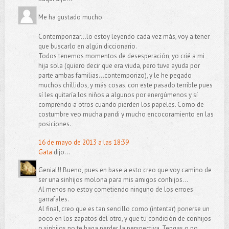
Me ha gustado mucho.
Contemporizar...lo estoy leyendo cada vez más, voy a tener
que buscarlo en algún diccionario.
Todos tenemos momentos de desesperación, yo crié a mi
hija sola (quiero decir que era viuda, pero tuve ayuda por
parte ambas familias...contemporizo), y le he pegado
muchos chillidos, y más cosas; con este pasado terrible pues
sí les quitaría los niños a algunos por energúmenos y sí
comprendo a otros cuando pierden los papeles. Como de
costumbre veo mucha pandi y mucho encocoramiento en las
posiciones.
16 de mayo de 2013 a las 18:39
Gata
dijo...
Genial!! Bueno, pues en base a esto creo que voy camino de
ser una sinhijos molona para mis amigos conhijos...
Al menos no estoy cometiendo ninguno de los erroes
garrafales.
Al final, creo que es tan sencillo como (intentar) ponerse un
poco en los zapatos del otro, y que tu condición de conhijos
o sinhijos no te haga perder la perspectiva. Tengas o no