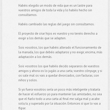
Habéis elegido un modo de vida que es un lastre para
vuestros amigos de toda la vida y lo habéis hecho sin
consultarnos.
Habéis cambiado las reglas del juego sin consultarnos.
El proyecto de criar hijos es vuestro y no tenéis derecho a
exigir a los demás que se adapten.
Sois vosotros, los que habéis alterado el funcionamiento de
la manada, los que debéis adaptaros y no exigir, encima, más
adaptación a los demás.
Sois vosotros los que habéis decido separaros de vuestros
amigos y ahora os lo jugáis a una carta, vuestro cónyuge, y si
os sale mal os vais a quedar divorciados, con facturas, con
niños y solos.
Si yo fuera vosotros sería un poco más inteligente y trataría
de hacer el esfuerzo yo para mantener las amistades, no sea
que el fiarlo todo a una carta al final me salga mal y acabe
solo/a, y superado por la situación. Entonces sí que lo vas a
flipar.