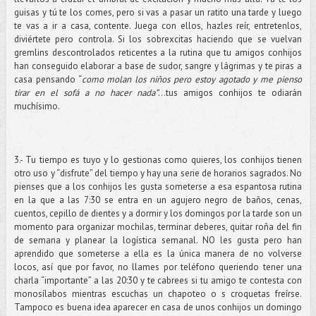
guisas y tú te los comes, pero si vas a pasar un ratito una tarde y luego
te vas a ir a casa, contente. Juega con ellos, hazles reír, entretenlos,
diviértete pero controla. Si los sobrexcitas haciendo que se vuelvan
gremlins descontrolados reticentes a la rutina que tu amigos conhijos
han conseguido elaborar a base de sudor, sangre y lágrimas y te piras a
casa pensando “
como molan los niños pero estoy agotado y me pienso
tirar en el sofá a no hacer nada”
…tus amigos conhijos te odiarán
muchísimo.
3.- Tu tiempo es tuyo y lo gestionas como quieres, los conhijos tienen
otro uso y “disfrute” del tiempo y hay una serie de horarios sagrados. No
pienses que a los conhijos les gusta someterse a esa espantosa rutina
en la que a las 7:30 se entra en un agujero negro de baños, cenas,
cuentos, cepillo de dientes y a dormir y los domingos por la tarde son un
momento para organizar mochilas, terminar deberes, quitar roña del fin
de semana y planear la logística semanal. NO les gusta pero han
aprendido que someterse a ella es la única manera de no volverse
locos, así que por favor, no llames por teléfono queriendo tener una
charla “importante” a las 20:30 y te cabrees si tu amigo te contesta con
monosílabos mientras escuchas un chapoteo o s croquetas freírse.
Tampoco es buena idea aparecer en casa de unos conhijos un domingo