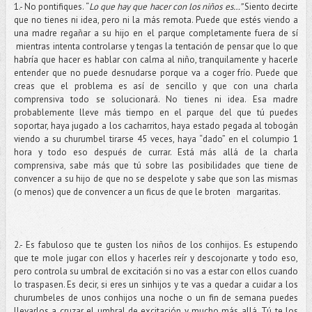
1.- No pontifiques. “
Lo que hay que hacer con los niños es…”
Siento decirte
que no tienes ni idea, pero ni la más remota. Puede que estés viendo a
una madre regañar a su hijo en el parque completamente fuera de sí
mientras intenta controlarse y tengas la tentación de pensar que lo que
habría que hacer es hablar con calma al niño, tranquilamente y hacerle
entender que no puede desnudarse porque va a coger frío. Puede que
creas que el problema es así de sencillo y que con una charla
comprensiva todo se solucionará. No tienes ni idea. Esa madre
probablemente lleve más tiempo en el parque del que tú puedes
soportar, haya jugado a los cacharritos, haya estado pegada al tobogán
viendo a su churumbel tirarse 45 veces, haya “dado” en el columpio 1
hora y todo eso después de currar. Está más allá de la charla
comprensiva, sabe más que tú sobre las posibilidades que tiene de
convencer a su hijo de que no se despelote y sabe que son las mismas
(o menos) que de convencer a un ficus de que le broten margaritas.
2.- Es fabuloso que te gusten los niños de los conhijos. Es estupendo
que te mole jugar con ellos y hacerles reír y descojonarte y todo eso,
pero controla su umbral de excitación si no vas a estar con ellos cuando
lo traspasen. Es decir, si eres un sinhijos y te vas a quedar a cuidar a los
churumbeles de unos conhijos una noche o un fin de semana puedes
llevarlos a cruzar el umbral de excitación y mucho más allá. Tú te los