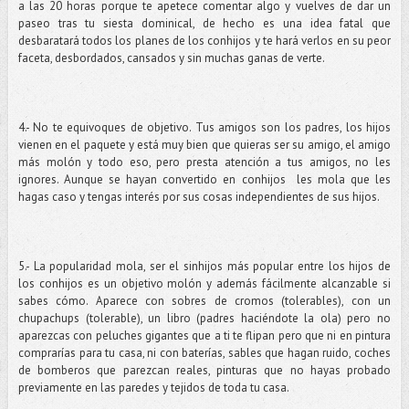
a las 20 horas porque te apetece comentar algo y vuelves de dar un
paseo tras tu siesta dominical, de hecho es una idea fatal que
desbaratará todos los planes de los conhijos y te hará verlos en su peor
faceta, desbordados, cansados y sin muchas ganas de verte.
4.- No te equivoques de objetivo. Tus amigos son los padres, los hijos
vienen en el paquete y está muy bien que quieras ser su amigo, el amigo
más molón y todo eso, pero presta atención a tus amigos, no les
ignores. Aunque se hayan convertido en conhijos les mola que les
hagas caso y tengas interés por sus cosas independientes de sus hijos.
5.- La popularidad mola, ser el sinhijos más popular entre los hijos de
los conhijos es un objetivo molón y además fácilmente alcanzable si
sabes cómo. Aparece con sobres de cromos (tolerables), con un
chupachups (tolerable), un libro (padres haciéndote la ola) pero no
aparezcas con peluches gigantes que a ti te flipan pero que ni en pintura
comprarías para tu casa, ni con baterías, sables que hagan ruido, coches
de bomberos que parezcan reales, pinturas que no hayas probado
previamente en las paredes y tejidos de toda tu casa.