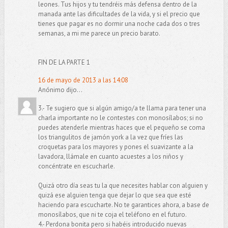
leones. Tus hijos y tu tendréis más defensa dentro de la
manada ante las dificultades de la vida, y si el precio que
tienes que pagar es no dormir una noche cada dos o tres
semanas, a mi me parece un precio barato.
FIN DE LA PARTE 1
16 de mayo de 2013 a las 14:08
Anónimo dijo...
3.- Te sugiero que si algún amigo/a te llama para tener una
charla importante no le contestes con monosílabos; si no
puedes atenderle mientras haces que el pequeño se coma
los triangulitos de jamón york a la vez que fríes las
croquetas para los mayores y pones el suavizante a la
lavadora, llámale en cuanto acuestes a los niños y
concéntrate en escucharle.
Quizá otro día seas tu la que necesites hablar con alguien y
quizá ese alguien tenga que dejar lo que sea que esté
haciendo para escucharte. No te garantices ahora, a base de
monosílabos, que ni te coja el teléfono en el futuro.
4.- Perdona bonita pero si habéis introducido nuevas