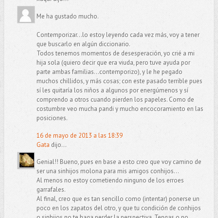
Me ha gustado mucho.
Contemporizar...lo estoy leyendo cada vez más, voy a tener
que buscarlo en algún diccionario.
Todos tenemos momentos de desesperación, yo crié a mi
hija sola (quiero decir que era viuda, pero tuve ayuda por
parte ambas familias...contemporizo), y le he pegado
muchos chillidos, y más cosas; con este pasado terrible pues
sí les quitaría los niños a algunos por energúmenos y sí
comprendo a otros cuando pierden los papeles. Como de
costumbre veo mucha pandi y mucho encocoramiento en las
posiciones.
16 de mayo de 2013 a las 18:39
Gata
dijo...
Genial!! Bueno, pues en base a esto creo que voy camino de
ser una sinhijos molona para mis amigos conhijos...
Al menos no estoy cometiendo ninguno de los erroes
garrafales.
Al final, creo que es tan sencillo como (intentar) ponerse un
poco en los zapatos del otro, y que tu condición de conhijos
o sinhijos no te haga perder la perspectiva. Tengas o no