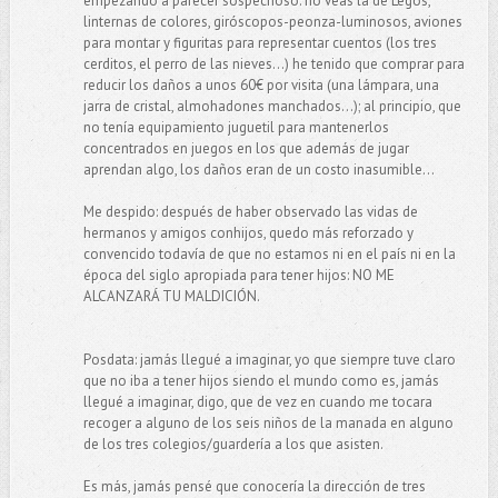
empezando a parecer sospechoso: no veas la de Legos,
linternas de colores, giróscopos-peonza-luminosos, aviones
para montar y figuritas para representar cuentos (los tres
cerditos, el perro de las nieves...) he tenido que comprar para
reducir los daños a unos 60€ por visita (una lámpara, una
jarra de cristal, almohadones manchados...); al principio, que
no tenía equipamiento juguetil para mantenerlos
concentrados en juegos en los que además de jugar
aprendan algo, los daños eran de un costo inasumible...
Me despido: después de haber observado las vidas de
hermanos y amigos conhijos, quedo más reforzado y
convencido todavía de que no estamos ni en el país ni en la
época del siglo apropiada para tener hijos: NO ME
ALCANZARÁ TU MALDICIÓN.
Posdata: jamás llegué a imaginar, yo que siempre tuve claro
que no iba a tener hijos siendo el mundo como es, jamás
llegué a imaginar, digo, que de vez en cuando me tocara
recoger a alguno de los seis niños de la manada en alguno
de los tres colegios/guardería a los que asisten.
Es más, jamás pensé que conocería la dirección de tres