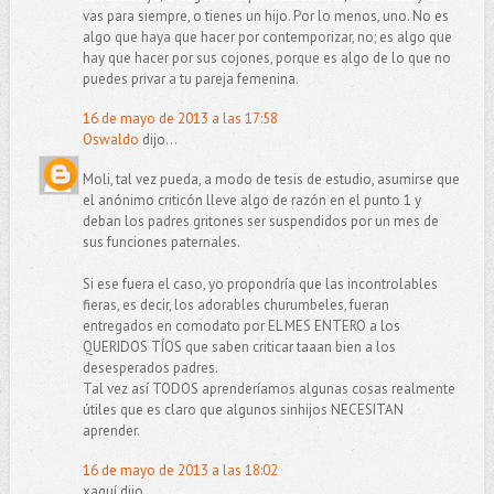
vas para siempre, o tienes un hijo. Por lo menos, uno. No es
algo que haya que hacer por contemporizar, no; es algo que
hay que hacer por sus cojones, porque es algo de lo que no
puedes privar a tu pareja femenina.
16 de mayo de 2013 a las 17:58
Oswaldo
dijo...
Moli, tal vez pueda, a modo de tesis de estudio, asumirse que
el anónimo criticón lleve algo de razón en el punto 1 y
deban los padres gritones ser suspendidos por un mes de
sus funciones paternales.
Si ese fuera el caso, yo propondría que las incontrolables
fieras, es decir, los adorables churumbeles, fueran
entregados en comodato por EL MES ENTERO a los
QUERIDOS TÍOS que saben criticar taaan bien a los
desesperados padres.
Tal vez así TODOS aprenderíamos algunas cosas realmente
útiles que es claro que algunos sinhijos NECESITAN
aprender.
16 de mayo de 2013 a las 18:02
xaquí dijo...