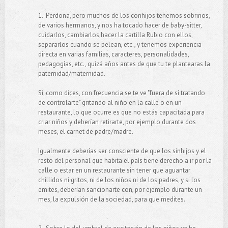
1.- Perdona, pero muchos de los conhijos tenemos sobrinos,
de varios hermanos, y nos ha tocado hacer de baby-sitter,
cuidarlos, cambiarlos,hacer la cartilla Rubio con ellos,
separarlos cuando se pelean, etc., y tenemos experiencia
directa en varias familias, caracteres, personalidades,
pedagogías, etc., quizá años antes de que tu te plantearas la
paternidad/maternidad.
Si, como dices, con frecuencia se te ve "fuera de sí tratando
de controlarte" gritando al niño en la calle o en un
restaurante, lo que ocurre es que no estás capacitada para
criar niños y deberían retirarte, por ejemplo durante dos
meses, el carnet de padre/madre.
Igualmente deberías ser consciente de que los sinhijos y el
resto del personal que habita el país tiene derecho a ir por la
calle o estar en un restaurante sin tener que aguantar
chillidos ni gritos, ni de los niños ni de los padres, y si los
emites, deberían sancionarte con, por ejemplo durante un
mes, la expulsión de la sociedad, para que medites.