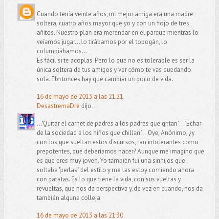
Cuando tenía veinte años, mi mejor amiga era una madre
soltera, cuatro años mayor que yo y con un hojo de tres
añitos. Nuestro plan era merendar en el parque mientras lo
veíamos jugar... lo tirábamos por el tobogán, lo
columpiábamos...
Es fácil si te acoplas. Pero lo que no es tolerable es ser la
única soltera de tus amigos y ver cómo te vas quedando
sola. Ebntonces hay que cambiar un poco de vida.
16 de mayo de 2013 a las 21:21
DesastremaDre
dijo...
..."Quitar el carnet de padres a los padres que gritan"... "Echar
de la sociedad a los niños que chillan"... Oye, Anónimo, ¿y
con los que sueltan estos discursos, tan intolerantes como
prepotentes, qué deberíamos hacer? Aunque me imagino que
es que eres muy joven. Yo también fui una sinhijos que
soltaba "perlas" del estilo y me las estoy comiendo ahora
con patatas. Es lo que tiene la vida, con sus vueltas y
revueltas, que nos da perspectiva y, de vez en cuando, nos da
también alguna colleja.
16 de mayo de 2013 a las 21:30