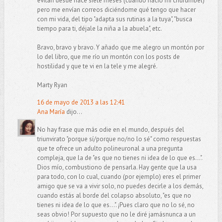
evitan desde hace siete meses (cuando nació mi churumbel)
pero me envían correos diciéndome qué tengo que hacer
con mi vida, del tipo "adapta sus rutinas a la tuya", "busca
tiempo para ti, déjale la niña a la abuela", etc.
Bravo, bravo y bravo. Y añado que me alegro un montón por
lo del libro, que me río un montón con los posts de
hostilidad y que te vi en la tele y me alegré.
Marty Ryan
16 de mayo de 2013 a las 12:41
Ana María
dijo...
No hay frase que más odie en el mundo, después del
triunvirato "porque sí/porque no/no lo sé" como respuestas
que te ofrece un adulto polineuronal a una pregunta
compleja, que la de "es que no tienes ni idea de lo que es...".
Dios mío, combustiono de pensarla. Hay gente que la usa
para todo, con lo cual, cuando (por ejemplo) eres el primer
amigo que se va a vivir solo, no puedes decirle a los demás,
cuando estás al borde del colapso absoluto, "es que no
tienes ni idea de lo que es...". ¡Pues claro que no lo sé, no
seas obvio! Por supuesto que no le diré jamásnunca a un