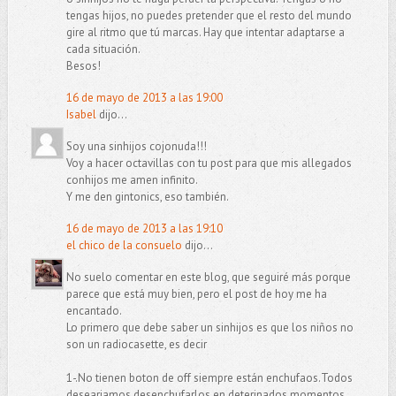
tengas hijos, no puedes pretender que el resto del mundo
gire al ritmo que tú marcas. Hay que intentar adaptarse a
cada situación.
Besos!
16 de mayo de 2013 a las 19:00
Isabel
dijo...
Soy una sinhijos cojonuda!!!
Voy a hacer octavillas con tu post para que mis allegados
conhijos me amen infinito.
Y me den gintonics, eso también.
16 de mayo de 2013 a las 19:10
el chico de la consuelo
dijo...
No suelo comentar en este blog, que seguiré más porque
parece que está muy bien, pero el post de hoy me ha
encantado.
Lo primero que debe saber un sinhijos es que los niños no
son un radiocasette, es decir
1-.No tienen boton de off siempre están enchufaos.Todos
deseariamos desenchufarlos en deterinados momentos