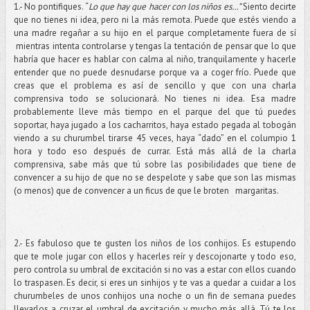
1.- No pontifiques. “
Lo que hay que hacer con los niños es…”
Siento decirte
que no tienes ni idea, pero ni la más remota. Puede que estés viendo a
una madre regañar a su hijo en el parque completamente fuera de sí
mientras intenta controlarse y tengas la tentación de pensar que lo que
habría que hacer es hablar con calma al niño, tranquilamente y hacerle
entender que no puede desnudarse porque va a coger frío. Puede que
creas que el problema es así de sencillo y que con una charla
comprensiva todo se solucionará. No tienes ni idea. Esa madre
probablemente lleve más tiempo en el parque del que tú puedes
soportar, haya jugado a los cacharritos, haya estado pegada al tobogán
viendo a su churumbel tirarse 45 veces, haya “dado” en el columpio 1
hora y todo eso después de currar. Está más allá de la charla
comprensiva, sabe más que tú sobre las posibilidades que tiene de
convencer a su hijo de que no se despelote y sabe que son las mismas
(o menos) que de convencer a un ficus de que le broten margaritas.
2.- Es fabuloso que te gusten los niños de los conhijos. Es estupendo
que te mole jugar con ellos y hacerles reír y descojonarte y todo eso,
pero controla su umbral de excitación si no vas a estar con ellos cuando
lo traspasen. Es decir, si eres un sinhijos y te vas a quedar a cuidar a los
churumbeles de unos conhijos una noche o un fin de semana puedes
llevarlos a cruzar el umbral de excitación y mucho más allá. Tú te los