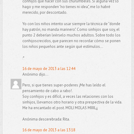
conhijos qué hacer con sus churumbeles. Si alguna vez lo
hago y me responden "no tienes ni idea", me lo habré
merecido, por descontado.
Yo con los niños intento usar siempre la técnica de "donde
hay patrón, no manda marinero". Como sinhijos que soy, el
punto 2 deberían leérselo muchos adultos. Sobre todo los
conhijoscrecidos, que parecen no recordar cómo se ponen
los niños pequeños ante según qué estímulos...
:*
16 de mayo de 2013 a las 12:44
Anónimo dijo...
Pero, si que tienes super-poderes ¡Me has leído el
pensamiento de cabo a rabo!.
Soy conhijos y es difícil, a veces las relaciones con los
sinhijos, llevamos otro horario y otra prespectiva de la vida.
Me ha encantado el post. MOLI MOLAS MIIIIL¡¡
Anónima descerebrada: Rita.
16 de mayo de 2013 a las 13:18