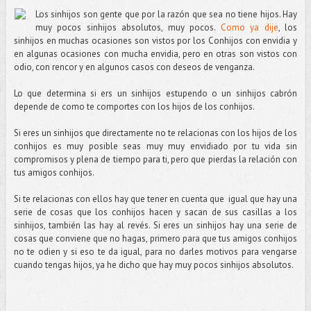
Los sinhijos son gente que por la razón que sea no tiene hijos. Hay
muy pocos sinhijos absolutos, muy pocos.
Como ya dije
, los
sinhijos en muchas ocasiones son vistos por los Conhijos con envidia y
en algunas ocasiones con mucha envidia, pero en otras son vistos con
odio, con rencor y en algunos casos con deseos de venganza.
Lo que determina si ers un sinhijos estupendo o un sinhijos cabrón
depende de como te comportes con los hijos de los conhijos.
Si eres un sinhijos que directamente no te relacionas con los hijos de los
conhijos es muy posible seas muy muy envidiado por tu vida sin
compromisos y plena de tiempo para ti, pero que pierdas la relación con
tus amigos conhijos.
Si te relacionas con ellos hay que tener en cuenta que i
gual que hay una
serie de cosas que los conhijos hacen y sacan de sus casillas a los
sinhijos, también las hay al revés. Si eres un sinhijos hay una serie de
cosas que conviene que no hagas, primero para que tus amigos conhijos
no te odien y si eso te da igual, para no darles motivos para vengarse
cuando tengas hijos, ya he dicho que hay muy pocos sinhijos absolutos.