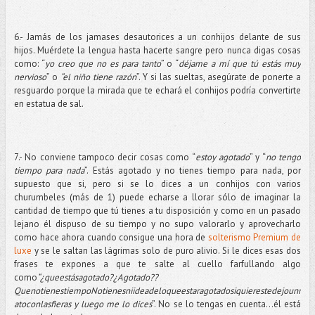
6.- Jamás de los jamases desautorices a un conhijos delante de sus
hijos. Muérdete la lengua hasta hacerte sangre pero nunca digas cosas
como: “
yo creo que no es para tanto
” o “
déjame a mí que tú estás muy
nervioso
” o
“el niño tiene razón
”. Y si las sueltas, asegúrate de ponerte a
resguardo porque la mirada que te echará el conhijos podría convertirte
en estatua de sal.
7.- No conviene tampoco decir cosas como “
estoy agotado
” y “
no tengo
tiempo para nada
”. Estás agotado y no tienes tiempo para nada, por
supuesto que si, pero si se lo dices a un conhijos con varios
churumbeles (más de 1) puede echarse a llorar sólo de imaginar la
cantidad de tiempo que tú tienes a tu disposición y como en un pasado
lejano él dispuso de su tiempo y no supo valorarlo y aprovecharlo
como hace ahora cuando consigue una hora de
solterismo Premium de
luxe
y se le saltan las lágrimas solo de puro alivio. Si le dices esas dos
frases te expones a que te salte al cuello farfullando algo
como
“¿queestásagotado?¿Agotado??
QuenotienestiempoNotienesniideadeloqueestaragotadosiquierestedejounr
atoconlasfieras y luego me lo dices
”. No se lo tengas en cuenta…él está