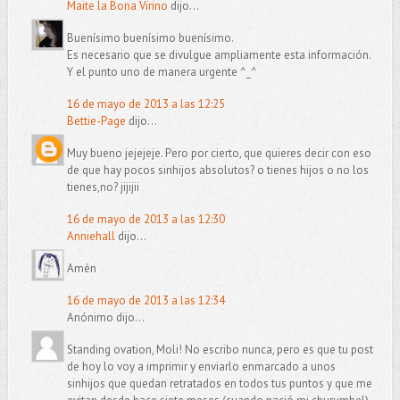
Maite la Bona Virino
dijo...
Buenísimo buenísimo buenísimo.
Es necesario que se divulgue ampliamente esta información.
Y el punto uno de manera urgente ^_^
16 de mayo de 2013 a las 12:25
Bettie-Page
dijo...
Muy bueno jejejeje. Pero por cierto, que quieres decir con eso
de que hay pocos sinhijos absolutos? o tienes hijos o no los
tienes,no? jijijii
16 de mayo de 2013 a las 12:30
Anniehall
dijo...
Amén
16 de mayo de 2013 a las 12:34
Anónimo dijo...
Standing ovation, Moli! No escribo nunca, pero es que tu post
de hoy lo voy a imprimir y enviarlo enmarcado a unos
sinhijos que quedan retratados en todos tus puntos y que me