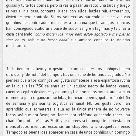
guisas y tú te los comes, pero si vas a pasar un ratito una tarde y luego
te vas a ir a casa, contente. Juega con ellos, hazles reír, entretenlos,
diviértete pero controla. Si los sobrexcitas haciendo que se vuelvan
gremlins descontrolados reticentes a la rutina que tu amigos conhijos
han conseguido elaborar a base de sudor, sangre y lágrimas y te piras a
casa pensando “
como molan los niños pero estoy agotado y me pienso
tirar en el sofá a no hacer nada”
…tus amigos conhijos te odiarán
muchísimo.
3.- Tu tiempo es tuyo y lo gestionas como quieres, los conhijos tienen
otro uso y “disfrute” del tiempo y hay una serie de horarios sagrados. No
pienses que a los conhijos les gusta someterse a esa espantosa rutina
en la que a las 7:30 se entra en un agujero negro de baños, cenas,
cuentos, cepillo de dientes y a dormir y los domingos por la tarde son un
momento para organizar mochilas, terminar deberes, quitar roña del fin
de semana y planear la logística semanal. NO les gusta pero han
aprendido que someterse a ella es la única manera de no volverse
locos, así que por favor, no llames por teléfono queriendo tener una
charla “importante” a las 20:30 y te cabrees si tu amigo te contesta con
monosílabos mientras escuchas un chapoteo o s croquetas freírse.
Tampoco es buena idea aparecer en casa de unos conhijos un domingo