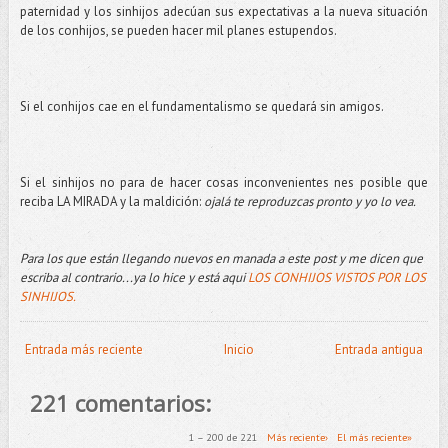
paternidad y los sinhijos adecúan sus expectativas a la nueva situación
de los conhijos, se pueden hacer mil planes estupendos.
Si el conhijos cae en el fundamentalismo se quedará sin amigos.
Si el sinhijos no para de hacer cosas inconvenientes nes posible que
reciba LA MIRADA y la maldición:
ojalá te reproduzcas pronto y yo lo vea.
Para los que están llegando nuevos en manada a este post y me dicen que
escriba al contrario...ya lo hice y está aqui
LOS CONHIJOS VISTOS POR LOS
SINHIJOS.
Entrada más reciente
Inicio
Entrada antigua
221 comentarios:
1 – 200 de 221
Más reciente›
El más reciente»