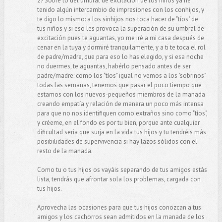
2.- Sobre lo del umbral de excitación de los niños ya he
tenido algún intercambio de impresiones con los conhijos, y
te digo lo mismo: a los sinhijos nos toca hacer de "tíos" de
tus niños y si eso les provoca la superación de su umbral de
excitación pues te aguantas, yo me iré a mi casa después de
cenar en la tuya y dormiré tranquilamente, y a ti te toca el rol
de padre/madre, que para eso lo has elegido, y si esa noche
no duermes, te aguantas, habérlo pensado antes de ser
padre/madre: como los "tíos" igual no vemos a los "sobrinos"
todas las semanas, tenemos que pasar el poco tiempo que
estamos con los nuevos-pequeños miembros de la manada
creando empatía y relación de manera un poco más intensa
para que no nos identifiquen como extraños sino como "tíos",
y créeme, en el fondo es por tu bien, porque ante cualquier
dificultad seria que surja en la vida tus hijos y tu tendréis más
posibilidades de supervivencia si hay lazos sólidos con el
resto de la manada.
Como tu o tus hijos os vayáis separando de tus amigos estás
lista, tendrás que afrontar sola los problemas, cargada con
tus hijos.
Aprovecha las ocasiones para que tus hijos conozcan a tus
amigos y los cachorros sean admitidos en la manada de los