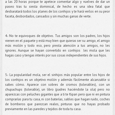
a las 20 horas porque te apetece comentar algo y vuelves de dar un
paseo tras tu siesta dominical, de hecho es una idea fatal que
desbaratará todos los planes de los conhijos y te hará verlos en su peor
faceta, desbordados, cansados y sin muchas ganas de verte.
4.- No te equivoques de objetivo. Tus amigos son los padres, los hijos
vienen en el paquete y está muy bien que quieras ser su amigo, el amigo
más molón y todo eso, pero presta atención a tus amigos, no les
ignores. Aunque se hayan convertido en conhijos les mola que les
hagas caso y tengas interés por sus cosas independientes de sus hijos.
5.- La popularidad mola, ser el sinhijos más popular entre los hijos de
los conhijos es un objetivo molón y además fácilmente alcanzable si
sabes cómo. Aparece con sobres de cromos (tolerables), con un
chupachups (tolerable), un libro (padres haciéndote la ola) pero no
aparezcas con peluches gigantes que a ti te flipan pero que ni en pintura
comprarías para tu casa, ni con baterías, sables que hagan ruido, coches
de bomberos que parezcan reales, pinturas que no hayas probado
previamente en las paredes y tejidos de toda tu casa.