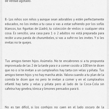
de verdad agotado.
8.- Los niños son niños y aunque sean adorables y estén perfectamente
educados, no los invites a tu casa si vas a estar sufriendo por los sofás
blancos, tus figuritas de Lladró, tu colección de vinilos o cualquier otra
cosa. Es sencillo, una casa para 1 o 2 adultos no está preparada para
recibir a una panda de churumbeles, si vas a sufrir no les invites. Y si les
invitas no te quejes.
Tus amigos tienen hijos. Asúmelo. No te encabrones si a tu propuesta
improvisada de las 2 de la tarde para ir a comer cocido a 100 km te dicen
que no o sí te invitan a un cumpleaños hay tarta con velas y piñata. Tus
amigos tienen hijos y no hay marcha atrás. Valora cuando a tu plan de la
comida te dicen que no pero te invitan a comer y en el cumpleaños
infantil hay tarta y velas y piñata pero al lado de la Coca-Cola sin
cafeína hay ginebra, tónica y limones pensados para ti.
No es tan difícil, si los conhijos no caen en el lado oscuro de la