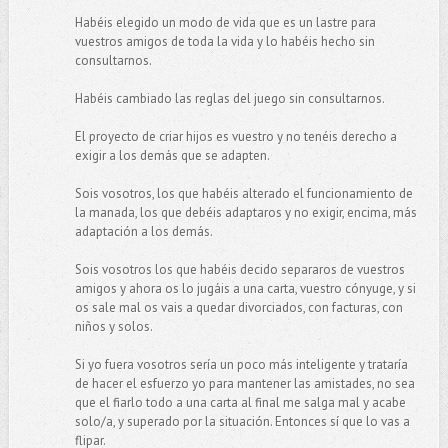
Habéis elegido un modo de vida que es un lastre para
vuestros amigos de toda la vida y lo habéis hecho sin
consultarnos.
Habéis cambiado las reglas del juego sin consultarnos.
El proyecto de criar hijos es vuestro y no tenéis derecho a
exigir a los demás que se adapten.
Sois vosotros, los que habéis alterado el funcionamiento de
la manada, los que debéis adaptaros y no exigir, encima, más
adaptación a los demás.
Sois vosotros los que habéis decido separaros de vuestros
amigos y ahora os lo jugáis a una carta, vuestro cónyuge, y si
os sale mal os vais a quedar divorciados, con facturas, con
niños y solos.
Si yo fuera vosotros sería un poco más inteligente y trataría
de hacer el esfuerzo yo para mantener las amistades, no sea
que el fiarlo todo a una carta al final me salga mal y acabe
solo/a, y superado por la situación. Entonces sí que lo vas a
flipar.