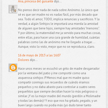
Ana, princesa del guisante
dijo...
No pienso decir nada de nada sobre Anónimo. Lo único que
sé es que ser madre no es nadas fácil, por más desado que
sea. Todo el amor, TODO, implica renuncias y sacrificios. Y la
verdad, a algún Sinhijos le importará una mierda la amistad
de alguien que tiene hijos, siempre hay amistades "menores".
Y por último, la maternidad me ja servido para muchas cosas,
entre ellas, para hacer una cura grande de humildad, cuántas
palabras como las de anónimo me he llegado a tragar....
Aunque, visto lo visto, mejor que no se reproduzca, claro.
16 de mayo de 2013 a las 16:07
Dolores
dijo...
Hace unos meses se escuchó un grito de madre desgarrador
por la ventana del patio y me comporté como una
asquerosa sinhijos :P Menos mal que mi madre quiso
compartir conmigo sus recuerdos de cuándo éramos
pequeños y no daba abasto para controlar a cuatro seres
pequeñitos que siempre decidían hacer lo más peligroso o
similar. ¡Y es la mejor madre del mundo (perdón a Molimadre
y todas las demás)! Y eso que nos ha gritado, pegado, y un
buen largo cuando no podía más (yo dudo tener tanto