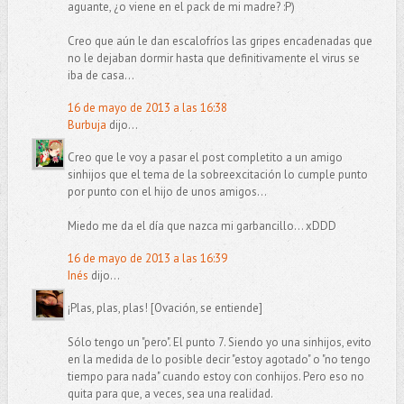
aguante, ¿o viene en el pack de mi madre? :P)
Creo que aún le dan escalofríos las gripes encadenadas que
no le dejaban dormir hasta que definitivamente el virus se
iba de casa...
16 de mayo de 2013 a las 16:38
Burbuja
dijo...
Creo que le voy a pasar el post completito a un amigo
sinhijos que el tema de la sobreexcitación lo cumple punto
por punto con el hijo de unos amigos...
Miedo me da el día que nazca mi garbancillo... xDDD
16 de mayo de 2013 a las 16:39
Inés
dijo...
¡Plas, plas, plas! [Ovación, se entiende]
Sólo tengo un "pero". El punto 7. Siendo yo una sinhijos, evito
en la medida de lo posible decir "estoy agotado" o "no tengo
tiempo para nada" cuando estoy con conhijos. Pero eso no
quita para que, a veces, sea una realidad.