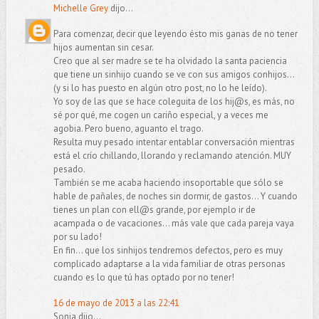
Michelle Grey
dijo...
Para comenzar, decir que leyendo ésto mis ganas de no tener
hijos aumentan sin cesar.
Creo que al ser madre se te ha olvidado la santa paciencia
que tiene un sinhijo cuando se ve con sus amigos conhijos...
(y si lo has puesto en algún otro post, no lo he leído).
Yo soy de las que se hace coleguita de los hij@s, es más, no
sé por qué, me cogen un cariño especial, y a veces me
agobia. Pero bueno, aguanto el trago.
Resulta muy pesado intentar entablar conversación mientras
está el crío chillando, llorando y reclamando atención. MUY
pesado.
También se me acaba haciendo insoportable que sólo se
hable de pañales, de noches sin dormir, de gastos... Y cuando
tienes un plan con ell@s grande, por ejemplo ir de
acampada o de vacaciones... más vale que cada pareja vaya
por su lado!
En fin... que los sinhijos tendremos defectos, pero es muy
complicado adaptarse a la vida familiar de otras personas
cuando es lo que tú has optado por no tener!
16 de mayo de 2013 a las 22:41
Sonia dijo...