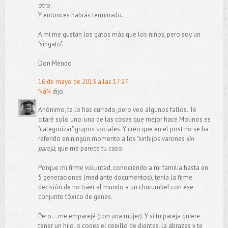
otro.
Y entonces habrás terminado.
A mí me gustan los gatos más que los niños, pero soy un
"singato".
Don Mendo
16 de mayo de 2013 a las 17:27
NáN
dijo...
Anónimo, te lo has currado, pero veo algunos fallos. Te
citaré solo uno: una de las cosas que mejor hace Molinos es
"categorizar" grupos sociales. Y creo que en el post no se ha
referido en ningún momento a los "sinhijos varones
sin
pareja
, que me parece tu caso.
Porque mi firme voluntad, conociendo a mi familia hasta en
5 generaciones (mediante documentos), tenía la firme
decisión de no traer al mundo a un churumbel con ese
conjunto tóxico de genes.
Pero... me emparejé (con una mujer). Y si tu pareja quiere
tener un hijo, o coges el cepillo de dientes, la abrazas y te