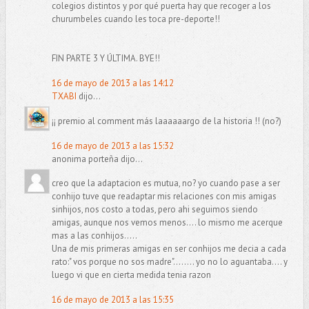
colegios distintos y por qué puerta hay que recoger a los
churumbeles cuando les toca pre-deporte!!
FIN PARTE 3 Y ÚLTIMA. BYE!!
16 de mayo de 2013 a las 14:12
TXABI
dijo...
¡¡ premio al comment más laaaaaargo de la historia !! (no?)
16 de mayo de 2013 a las 15:32
anonima porteña dijo...
creo que la adaptacion es mutua, no? yo cuando pase a ser
conhijo tuve que readaptar mis relaciones con mis amigas
sinhijos, nos costo a todas, pero ahi seguimos siendo
amigas, aunque nos vemos menos.... lo mismo me acerque
mas a las conhijos.....
Una de mis primeras amigas en ser conhijos me decia a cada
rato:" vos porque no sos madre"........ yo no lo aguantaba.... y
luego vi que en cierta medida tenia razon
16 de mayo de 2013 a las 15:35