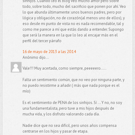
sinhijos. Cuando leo el blog veo mucho amor pero sobre
todo, sobre todo, mucho del sacrificio que ponen por ahí. Veo
lo que abunda últimamente: unos buenos padres, pero por
lógica y obligación, no de corazón(al menos uno de ellos), y
eso desde mi punto de vista no es nada recomendable, tal y
como me parece a mí que estás dando a entender. Supongo
que será la manera en la que lo leo al encajar más en el
perfil del tercer párrafo
16 de mayo de 2013 a las 20:14
Anónimo dijo...
Vale!!! Muy acertada, como siempre, peeeeero.....
Falta un sentimiento común, que no veo por ninguna parte, y
no puedo resistirme a añadir ( más que nada porque es el
mío)
Es el sentimiento de PENA de los sinhijos. Sí ... Y no, no soy
una fundamentalista, pero tuve a mis hijos después de
mucha vida, y los disfruto valorando cada día.
Nadie dice que no sea difícil, pero unos años compensa
centrarse en los hijos y pasar de etapa.