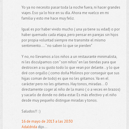
Yo ya no necesito pasar toda la noche fuera, ni hacer grandes
viajes. Eso ya lo hice en su día. Ahora me vuelco en mi
familia y esto me hace muy feliz.
Igual es por haber vivido mucho ( una ya tiene su edad) o por
haber quemado cada etapa, pero pensar en parejas sin hijos
por propia voluntad siempre me transmite el mismo
sentimiento.... " no saben lo que se pierden"
Y no, no llevamos a los niños a un restaurante minimalista,
ni les disculpamos con " son niños" en las tiendas para que
destrocen a su gusto todo lo que vean por delante...y lo que
diré con orgullo ( como doña Molinos por conseguir que sus
hijjas coman de todo) es que no les gritamos. Va en el
carácter pero no les gritamos. Hay tonos, miradas... O
directamente coger al niño de la mano ( o a veces en brazos)
y sacarlo de donde no deba estar. Es más efectivo y el niño
desde muy pequeño distingue miradas y tonos.
Saludos!! : )
16 de mayo de 2013 a las 20:30
Adaldrida
dijo...