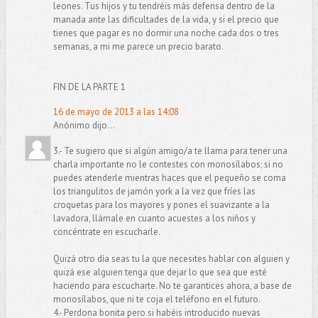
leones. Tus hijos y tu tendréis más defensa dentro de la
manada ante las dificultades de la vida, y si el precio que
tienes que pagar es no dormir una noche cada dos o tres
semanas, a mi me parece un precio barato.
FIN DE LA PARTE 1
16 de mayo de 2013 a las 14:08
Anónimo dijo...
3.- Te sugiero que si algún amigo/a te llama para tener una
charla importante no le contestes con monosílabos; si no
puedes atenderle mientras haces que el pequeño se coma
los triangulitos de jamón york a la vez que fríes las
croquetas para los mayores y pones el suavizante a la
lavadora, llámale en cuanto acuestes a los niños y
concéntrate en escucharle.
Quizá otro día seas tu la que necesites hablar con alguien y
quizá ese alguien tenga que dejar lo que sea que esté
haciendo para escucharte. No te garantices ahora, a base de
monosílabos, que ni te coja el teléfono en el futuro.
4.- Perdona bonita pero si habéis introducido nuevas