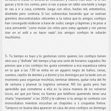
guisas y tú te los comes, pero si vas a pasar un ratito una tarde y luego
te vas a ir a casa, contente. Juega con ellos, hazles reír, entretenlos,
diviértete pero controla. Si los sobrexcitas haciendo que se vuelvan
gremlins descontrolados reticentes a la rutina que tu amigos conhijos
han conseguido elaborar a base de sudor, sangre y lágrimas y te piras a
casa pensando “
como molan los niños pero estoy agotado y me pienso
tirar en el sofá a no hacer nada”
…tus amigos conhijos te odiarán
muchísimo.
3.- Tu tiempo es tuyo y lo gestionas como quieres, los conhijos tienen
otro uso y “disfrute” del tiempo y hay una serie de horarios sagrados. No
pienses que a los conhijos les gusta someterse a esa espantosa rutina
en la que a las 7:30 se entra en un agujero negro de baños, cenas,
cuentos, cepillo de dientes y a dormir y los domingos por la tarde son un
momento para organizar mochilas, terminar deberes, quitar roña del fin
de semana y planear la logística semanal. NO les gusta pero han
aprendido que someterse a ella es la única manera de no volverse
locos, así que por favor, no llames por teléfono queriendo tener una
charla “importante” a las 20:30 y te cabrees si tu amigo te contesta con
monosílabos mientras escuchas un chapoteo o s croquetas freírse.
Tampoco es buena idea aparecer en casa de unos conhijos un domingo