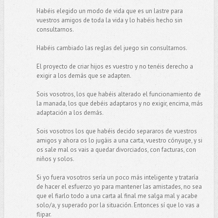
Habéis elegido un modo de vida que es un lastre para
vuestros amigos de toda la vida y lo habéis hecho sin
consultarnos.
Habéis cambiado las reglas del juego sin consultarnos.
El proyecto de criar hijos es vuestro y no tenéis derecho a
exigir a los demás que se adapten.
Sois vosotros, los que habéis alterado el funcionamiento de
la manada, los que debéis adaptaros y no exigir, encima, más
adaptación a los demás.
Sois vosotros los que habéis decido separaros de vuestros
amigos y ahora os lo jugáis a una carta, vuestro cónyuge, y si
os sale mal os vais a quedar divorciados, con facturas, con
niños y solos.
Si yo fuera vosotros sería un poco más inteligente y trataría
de hacer el esfuerzo yo para mantener las amistades, no sea
que el fiarlo todo a una carta al final me salga mal y acabe
solo/a, y superado por la situación. Entonces sí que lo vas a
flipar.