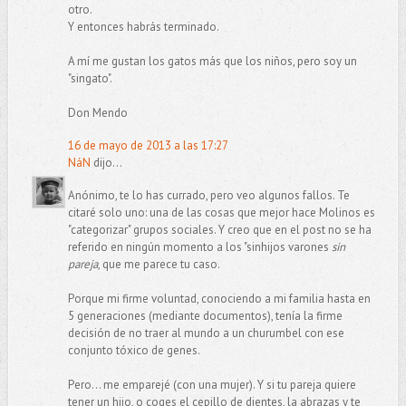
otro.
Y entonces habrás terminado.
A mí me gustan los gatos más que los niños, pero soy un
"singato".
Don Mendo
16 de mayo de 2013 a las 17:27
NáN
dijo...
Anónimo, te lo has currado, pero veo algunos fallos. Te
citaré solo uno: una de las cosas que mejor hace Molinos es
"categorizar" grupos sociales. Y creo que en el post no se ha
referido en ningún momento a los "sinhijos varones
sin
pareja
, que me parece tu caso.
Porque mi firme voluntad, conociendo a mi familia hasta en
5 generaciones (mediante documentos), tenía la firme
decisión de no traer al mundo a un churumbel con ese
conjunto tóxico de genes.
Pero... me emparejé (con una mujer). Y si tu pareja quiere
tener un hijo, o coges el cepillo de dientes, la abrazas y te