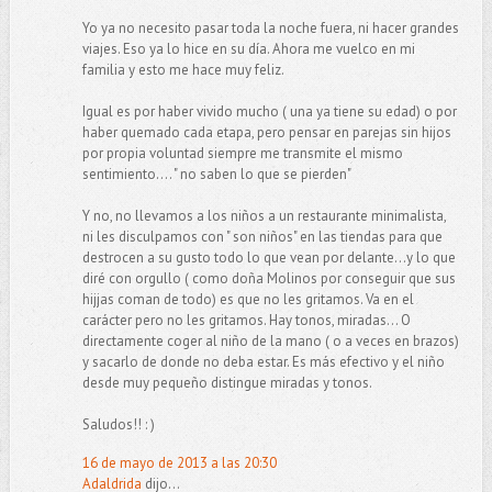
Yo ya no necesito pasar toda la noche fuera, ni hacer grandes
viajes. Eso ya lo hice en su día. Ahora me vuelco en mi
familia y esto me hace muy feliz.
Igual es por haber vivido mucho ( una ya tiene su edad) o por
haber quemado cada etapa, pero pensar en parejas sin hijos
por propia voluntad siempre me transmite el mismo
sentimiento.... " no saben lo que se pierden"
Y no, no llevamos a los niños a un restaurante minimalista,
ni les disculpamos con " son niños" en las tiendas para que
destrocen a su gusto todo lo que vean por delante...y lo que
diré con orgullo ( como doña Molinos por conseguir que sus
hijjas coman de todo) es que no les gritamos. Va en el
carácter pero no les gritamos. Hay tonos, miradas... O
directamente coger al niño de la mano ( o a veces en brazos)
y sacarlo de donde no deba estar. Es más efectivo y el niño
desde muy pequeño distingue miradas y tonos.
Saludos!! : )
16 de mayo de 2013 a las 20:30
Adaldrida
dijo...