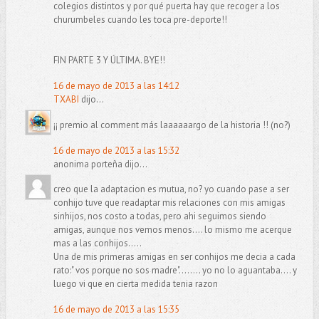
colegios distintos y por qué puerta hay que recoger a los
churumbeles cuando les toca pre-deporte!!
FIN PARTE 3 Y ÚLTIMA. BYE!!
16 de mayo de 2013 a las 14:12
TXABI
dijo...
¡¡ premio al comment más laaaaaargo de la historia !! (no?)
16 de mayo de 2013 a las 15:32
anonima porteña dijo...
creo que la adaptacion es mutua, no? yo cuando pase a ser
conhijo tuve que readaptar mis relaciones con mis amigas
sinhijos, nos costo a todas, pero ahi seguimos siendo
amigas, aunque nos vemos menos.... lo mismo me acerque
mas a las conhijos.....
Una de mis primeras amigas en ser conhijos me decia a cada
rato:" vos porque no sos madre"........ yo no lo aguantaba.... y
luego vi que en cierta medida tenia razon
16 de mayo de 2013 a las 15:35