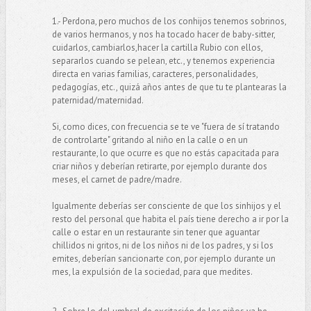
1.- Perdona, pero muchos de los conhijos tenemos sobrinos,
de varios hermanos, y nos ha tocado hacer de baby-sitter,
cuidarlos, cambiarlos,hacer la cartilla Rubio con ellos,
separarlos cuando se pelean, etc., y tenemos experiencia
directa en varias familias, caracteres, personalidades,
pedagogías, etc., quizá años antes de que tu te plantearas la
paternidad/maternidad.
Si, como dices, con frecuencia se te ve "fuera de sí tratando
de controlarte" gritando al niño en la calle o en un
restaurante, lo que ocurre es que no estás capacitada para
criar niños y deberían retirarte, por ejemplo durante dos
meses, el carnet de padre/madre.
Igualmente deberías ser consciente de que los sinhijos y el
resto del personal que habita el país tiene derecho a ir por la
calle o estar en un restaurante sin tener que aguantar
chillidos ni gritos, ni de los niños ni de los padres, y si los
emites, deberían sancionarte con, por ejemplo durante un
mes, la expulsión de la sociedad, para que medites.