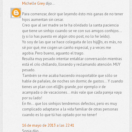
Michelle Grey
dijo...
Para comenzar, decir que leyendo ésto mis ganas de no tener
hijos aumentan sin cesar.
Creo que al ser madre se te ha olvidado la santa paciencia
que tiene un sinhijo cuando se ve con sus amigos conhijos...
(y si lo has puesto en algún otro post, no lo he leído).
Yo soy de las que se hace coleguita de los hij@s, es más, no
sé por qué, me cogen un cariño especial, y a veces me
agobia. Pero bueno, aguanto el trago.
Resulta muy pesado intentar entablar conversación mientras
está el crío chillando, llorando y reclamando atención. MUY
pesado.
También se me acaba haciendo insoportable que sólo se
hable de pañales, de noches sin dormir, de gastos... Y cuando
tienes un plan con ell@s grande, por ejemplo ir de
acampada o de vacaciones... más vale que cada pareja vaya
por su lado!
En fin... que los sinhijos tendremos defectos, pero es muy
complicado adaptarse a la vida familiar de otras personas
cuando es lo que tú has optado por no tener!
16 de mayo de 2013 a las 22:41
Sonia dijo...