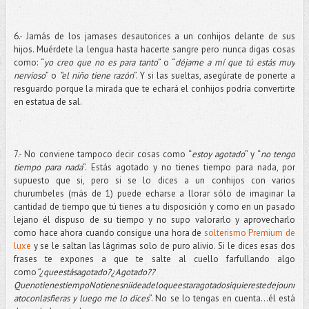
6.- Jamás de los jamases desautorices a un conhijos delante de sus
hijos. Muérdete la lengua hasta hacerte sangre pero nunca digas cosas
como: “
yo creo que no es para tanto
” o “
déjame a mí que tú estás muy
nervioso
” o
“el niño tiene razón
”. Y si las sueltas, asegúrate de ponerte a
resguardo porque la mirada que te echará el conhijos podría convertirte
en estatua de sal.
7.- No conviene tampoco decir cosas como “
estoy agotado
” y “
no tengo
tiempo para nada
”. Estás agotado y no tienes tiempo para nada, por
supuesto que si, pero si se lo dices a un conhijos con varios
churumbeles (más de 1) puede echarse a llorar sólo de imaginar la
cantidad de tiempo que tú tienes a tu disposición y como en un pasado
lejano él dispuso de su tiempo y no supo valorarlo y aprovecharlo
como hace ahora cuando consigue una hora de
solterismo Premium de
luxe
y se le saltan las lágrimas solo de puro alivio. Si le dices esas dos
frases te expones a que te salte al cuello farfullando algo
como
“¿queestásagotado?¿Agotado??
QuenotienestiempoNotienesniideadeloqueestaragotadosiquierestedejounr
atoconlasfieras y luego me lo dices
”. No se lo tengas en cuenta…él está