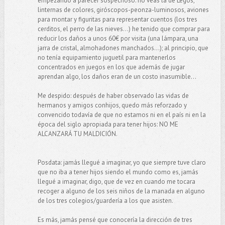
empezando a parecer sospechoso: no veas la de Legos,
linternas de colores, giróscopos-peonza-luminosos, aviones
para montar y figuritas para representar cuentos (los tres
cerditos, el perro de las nieves...) he tenido que comprar para
reducir los daños a unos 60€ por visita (una lámpara, una
jarra de cristal, almohadones manchados...); al principio, que
no tenía equipamiento juguetil para mantenerlos
concentrados en juegos en los que además de jugar
aprendan algo, los daños eran de un costo inasumible...
Me despido: después de haber observado las vidas de
hermanos y amigos conhijos, quedo más reforzado y
convencido todavía de que no estamos ni en el país ni en la
época del siglo apropiada para tener hijos: NO ME
ALCANZARÁ TU MALDICIÓN.
Posdata: jamás llegué a imaginar, yo que siempre tuve claro
que no iba a tener hijos siendo el mundo como es, jamás
llegué a imaginar, digo, que de vez en cuando me tocara
recoger a alguno de los seis niños de la manada en alguno
de los tres colegios/guardería a los que asisten.
Es más, jamás pensé que conocería la dirección de tres