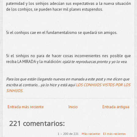
paternidad y los sinhijos adecúan sus expectativas a la nueva situación
de los conhijos, se pueden hacer mil planes estupendos.
Si el conhijos cae en el fundamentalismo se quedará sin amigos.
Si el sinhijos no para de hacer cosas inconvenientes nes posible que
reciba LA MIRADA y la maldición:
ojalá te reproduzcas pronto y yo lo vea.
Para los que están llegando nuevos en manada a este post y me dicen que
escriba al contrario...ya lo hice y está aqui
LOS CONHIJOS VISTOS POR LOS
SINHIJOS.
Entrada más reciente
Inicio
Entrada antigua
221 comentarios:
1 – 200 de 221
Más reciente›
El más reciente»