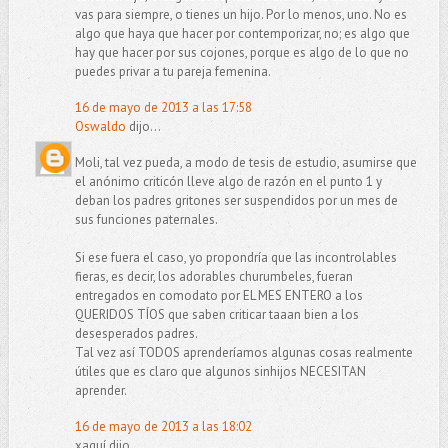
vas para siempre, o tienes un hijo. Por lo menos, uno. No es
algo que haya que hacer por contemporizar, no; es algo que
hay que hacer por sus cojones, porque es algo de lo que no
puedes privar a tu pareja femenina.
16 de mayo de 2013 a las 17:58
Oswaldo
dijo...
Moli, tal vez pueda, a modo de tesis de estudio, asumirse que
el anónimo criticón lleve algo de razón en el punto 1 y
deban los padres gritones ser suspendidos por un mes de
sus funciones paternales.
Si ese fuera el caso, yo propondría que las incontrolables
fieras, es decir, los adorables churumbeles, fueran
entregados en comodato por EL MES ENTERO a los
QUERIDOS TÍOS que saben criticar taaan bien a los
desesperados padres.
Tal vez así TODOS aprenderíamos algunas cosas realmente
útiles que es claro que algunos sinhijos NECESITAN
aprender.
16 de mayo de 2013 a las 18:02
xaquí dijo...