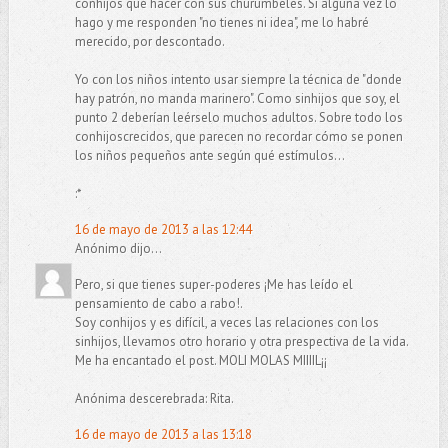
conhijos qué hacer con sus churumbeles. Si alguna vez lo
hago y me responden "no tienes ni idea", me lo habré
merecido, por descontado.
Yo con los niños intento usar siempre la técnica de "donde
hay patrón, no manda marinero". Como sinhijos que soy, el
punto 2 deberían leérselo muchos adultos. Sobre todo los
conhijoscrecidos, que parecen no recordar cómo se ponen
los niños pequeños ante según qué estímulos...
:*
16 de mayo de 2013 a las 12:44
Anónimo dijo...
Pero, si que tienes super-poderes ¡Me has leído el
pensamiento de cabo a rabo!.
Soy conhijos y es difícil, a veces las relaciones con los
sinhijos, llevamos otro horario y otra prespectiva de la vida.
Me ha encantado el post. MOLI MOLAS MIIIIL¡¡
Anónima descerebrada: Rita.
16 de mayo de 2013 a las 13:18