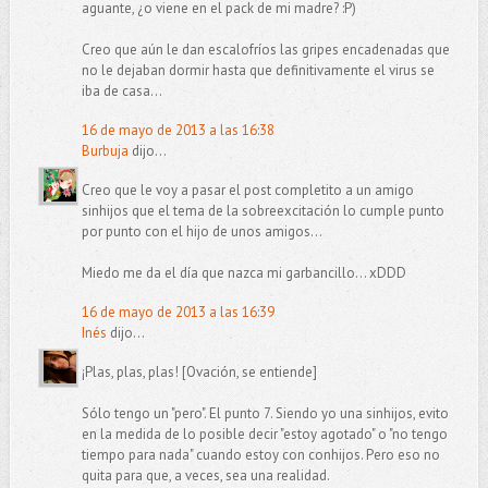
aguante, ¿o viene en el pack de mi madre? :P)
Creo que aún le dan escalofríos las gripes encadenadas que
no le dejaban dormir hasta que definitivamente el virus se
iba de casa...
16 de mayo de 2013 a las 16:38
Burbuja
dijo...
Creo que le voy a pasar el post completito a un amigo
sinhijos que el tema de la sobreexcitación lo cumple punto
por punto con el hijo de unos amigos...
Miedo me da el día que nazca mi garbancillo... xDDD
16 de mayo de 2013 a las 16:39
Inés
dijo...
¡Plas, plas, plas! [Ovación, se entiende]
Sólo tengo un "pero". El punto 7. Siendo yo una sinhijos, evito
en la medida de lo posible decir "estoy agotado" o "no tengo
tiempo para nada" cuando estoy con conhijos. Pero eso no
quita para que, a veces, sea una realidad.