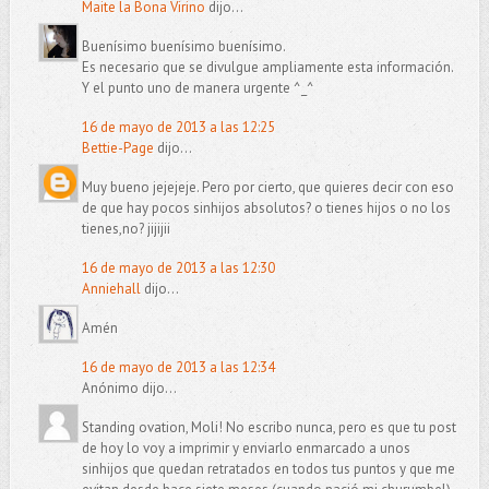
Maite la Bona Virino
dijo...
Buenísimo buenísimo buenísimo.
Es necesario que se divulgue ampliamente esta información.
Y el punto uno de manera urgente ^_^
16 de mayo de 2013 a las 12:25
Bettie-Page
dijo...
Muy bueno jejejeje. Pero por cierto, que quieres decir con eso
de que hay pocos sinhijos absolutos? o tienes hijos o no los
tienes,no? jijijii
16 de mayo de 2013 a las 12:30
Anniehall
dijo...
Amén
16 de mayo de 2013 a las 12:34
Anónimo dijo...
Standing ovation, Moli! No escribo nunca, pero es que tu post
de hoy lo voy a imprimir y enviarlo enmarcado a unos
sinhijos que quedan retratados en todos tus puntos y que me