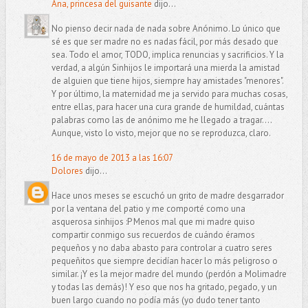
Ana, princesa del guisante
dijo...
No pienso decir nada de nada sobre Anónimo. Lo único que
sé es que ser madre no es nadas fácil, por más desado que
sea. Todo el amor, TODO, implica renuncias y sacrificios. Y la
verdad, a algún Sinhijos le importará una mierda la amistad
de alguien que tiene hijos, siempre hay amistades "menores".
Y por último, la maternidad me ja servido para muchas cosas,
entre ellas, para hacer una cura grande de humildad, cuántas
palabras como las de anónimo me he llegado a tragar....
Aunque, visto lo visto, mejor que no se reproduzca, claro.
16 de mayo de 2013 a las 16:07
Dolores
dijo...
Hace unos meses se escuchó un grito de madre desgarrador
por la ventana del patio y me comporté como una
asquerosa sinhijos :P Menos mal que mi madre quiso
compartir conmigo sus recuerdos de cuándo éramos
pequeños y no daba abasto para controlar a cuatro seres
pequeñitos que siempre decidían hacer lo más peligroso o
similar. ¡Y es la mejor madre del mundo (perdón a Molimadre
y todas las demás)! Y eso que nos ha gritado, pegado, y un
buen largo cuando no podía más (yo dudo tener tanto