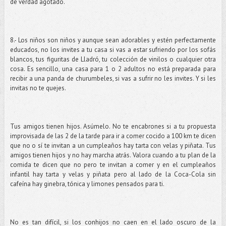
de verdad agotado.
8.- Los niños son niños y aunque sean adorables y estén perfectamente
educados, no los invites a tu casa si vas a estar sufriendo por los sofás
blancos, tus figuritas de Lladró, tu colección de vinilos o cualquier otra
cosa. Es sencillo, una casa para 1 o 2 adultos no está preparada para
recibir a una panda de churumbeles, si vas a sufrir no les invites. Y si les
invitas no te quejes.
Tus amigos tienen hijos. Asúmelo. No te encabrones si a tu propuesta
improvisada de las 2 de la tarde para ir a comer cocido a 100 km te dicen
que no o sí te invitan a un cumpleaños hay tarta con velas y piñata. Tus
amigos tienen hijos y no hay marcha atrás. Valora cuando a tu plan de la
comida te dicen que no pero te invitan a comer y en el cumpleaños
infantil hay tarta y velas y piñata pero al lado de la Coca-Cola sin
cafeína hay ginebra, tónica y limones pensados para ti.
No es tan difícil, si los conhijos no caen en el lado oscuro de la