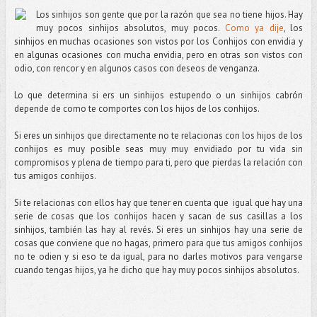
Los sinhijos son gente que por la razón que sea no tiene hijos. Hay
muy pocos sinhijos absolutos, muy pocos.
Como ya dije
, los
sinhijos en muchas ocasiones son vistos por los Conhijos con envidia y
en algunas ocasiones con mucha envidia, pero en otras son vistos con
odio, con rencor y en algunos casos con deseos de venganza.
Lo que determina si ers un sinhijos estupendo o un sinhijos cabrón
depende de como te comportes con los hijos de los conhijos.
Si eres un sinhijos que directamente no te relacionas con los hijos de los
conhijos es muy posible seas muy muy envidiado por tu vida sin
compromisos y plena de tiempo para ti, pero que pierdas la relación con
tus amigos conhijos.
Si te relacionas con ellos hay que tener en cuenta que i
gual que hay una
serie de cosas que los conhijos hacen y sacan de sus casillas a los
sinhijos, también las hay al revés. Si eres un sinhijos hay una serie de
cosas que conviene que no hagas, primero para que tus amigos conhijos
no te odien y si eso te da igual, para no darles motivos para vengarse
cuando tengas hijos, ya he dicho que hay muy pocos sinhijos absolutos.