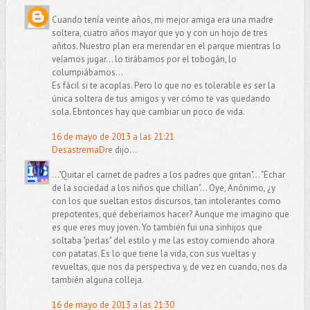
Cuando tenía veinte años, mi mejor amiga era una madre
soltera, cuatro años mayor que yo y con un hojo de tres
añitos. Nuestro plan era merendar en el parque mientras lo
veíamos jugar... lo tirábamos por el tobogán, lo
columpiábamos...
Es fácil si te acoplas. Pero lo que no es tolerable es ser la
única soltera de tus amigos y ver cómo te vas quedando
sola. Ebntonces hay que cambiar un poco de vida.
16 de mayo de 2013 a las 21:21
DesastremaDre
dijo...
..."Quitar el carnet de padres a los padres que gritan"... "Echar
de la sociedad a los niños que chillan"... Oye, Anónimo, ¿y
con los que sueltan estos discursos, tan intolerantes como
prepotentes, qué deberíamos hacer? Aunque me imagino que
es que eres muy joven. Yo también fui una sinhijos que
soltaba "perlas" del estilo y me las estoy comiendo ahora
con patatas. Es lo que tiene la vida, con sus vueltas y
revueltas, que nos da perspectiva y, de vez en cuando, nos da
también alguna colleja.
16 de mayo de 2013 a las 21:30