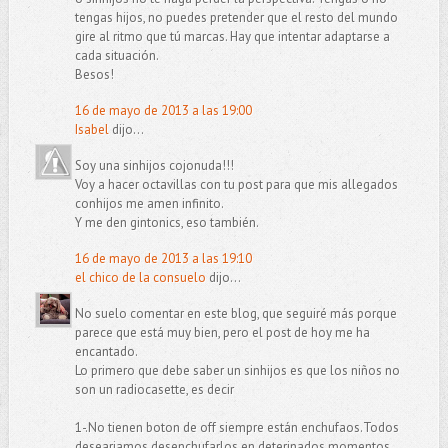
tengas hijos, no puedes pretender que el resto del mundo
gire al ritmo que tú marcas. Hay que intentar adaptarse a
cada situación.
Besos!
16 de mayo de 2013 a las 19:00
Isabel
dijo...
Soy una sinhijos cojonuda!!!
Voy a hacer octavillas con tu post para que mis allegados
conhijos me amen infinito.
Y me den gintonics, eso también.
16 de mayo de 2013 a las 19:10
el chico de la consuelo
dijo...
No suelo comentar en este blog, que seguiré más porque
parece que está muy bien, pero el post de hoy me ha
encantado.
Lo primero que debe saber un sinhijos es que los niños no
son un radiocasette, es decir
1-.No tienen boton de off siempre están enchufaos.Todos
deseariamos desenchufarlos en deterinados momentos