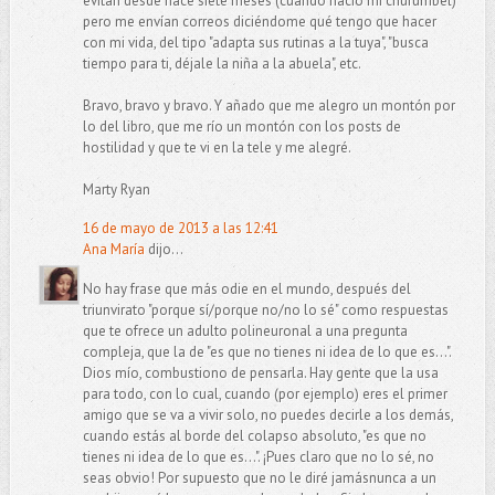
evitan desde hace siete meses (cuando nació mi churumbel)
pero me envían correos diciéndome qué tengo que hacer
con mi vida, del tipo "adapta sus rutinas a la tuya", "busca
tiempo para ti, déjale la niña a la abuela", etc.
Bravo, bravo y bravo. Y añado que me alegro un montón por
lo del libro, que me río un montón con los posts de
hostilidad y que te vi en la tele y me alegré.
Marty Ryan
16 de mayo de 2013 a las 12:41
Ana María
dijo...
No hay frase que más odie en el mundo, después del
triunvirato "porque sí/porque no/no lo sé" como respuestas
que te ofrece un adulto polineuronal a una pregunta
compleja, que la de "es que no tienes ni idea de lo que es...".
Dios mío, combustiono de pensarla. Hay gente que la usa
para todo, con lo cual, cuando (por ejemplo) eres el primer
amigo que se va a vivir solo, no puedes decirle a los demás,
cuando estás al borde del colapso absoluto, "es que no
tienes ni idea de lo que es...". ¡Pues claro que no lo sé, no
seas obvio! Por supuesto que no le diré jamásnunca a un