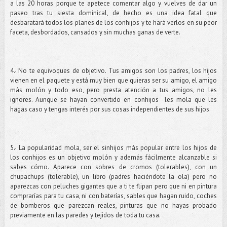
a las 20 horas porque te apetece comentar algo y vuelves de dar un
paseo tras tu siesta dominical, de hecho es una idea fatal que
desbaratará todos los planes de los conhijos y te hará verlos en su peor
faceta, desbordados, cansados y sin muchas ganas de verte.
4.- No te equivoques de objetivo. Tus amigos son los padres, los hijos
vienen en el paquete y está muy bien que quieras ser su amigo, el amigo
más molón y todo eso, pero presta atención a tus amigos, no les
ignores. Aunque se hayan convertido en conhijos les mola que les
hagas caso y tengas interés por sus cosas independientes de sus hijos.
5.- La popularidad mola, ser el sinhijos más popular entre los hijos de
los conhijos es un objetivo molón y además fácilmente alcanzable si
sabes cómo. Aparece con sobres de cromos (tolerables), con un
chupachups (tolerable), un libro (padres haciéndote la ola) pero no
aparezcas con peluches gigantes que a ti te flipan pero que ni en pintura
comprarías para tu casa, ni con baterías, sables que hagan ruido, coches
de bomberos que parezcan reales, pinturas que no hayas probado
previamente en las paredes y tejidos de toda tu casa.