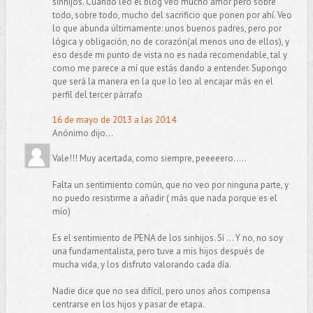
sinhijos. Cuando leo el blog veo mucho amor pero sobre
todo, sobre todo, mucho del sacrificio que ponen por ahí. Veo
lo que abunda últimamente: unos buenos padres, pero por
lógica y obligación, no de corazón(al menos uno de ellos), y
eso desde mi punto de vista no es nada recomendable, tal y
como me parece a mí que estás dando a entender. Supongo
que será la manera en la que lo leo al encajar más en el
perfil del tercer párrafo
16 de mayo de 2013 a las 20:14
Anónimo dijo...
Vale!!! Muy acertada, como siempre, peeeeero.....
Falta un sentimiento común, que no veo por ninguna parte, y
no puedo resistirme a añadir ( más que nada porque es el
mío)
Es el sentimiento de PENA de los sinhijos. Sí ... Y no, no soy
una fundamentalista, pero tuve a mis hijos después de
mucha vida, y los disfruto valorando cada día.
Nadie dice que no sea difícil, pero unos años compensa
centrarse en los hijos y pasar de etapa.