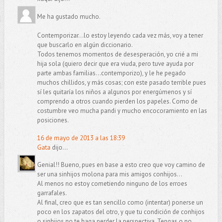
Me ha gustado mucho.
Contemporizar...lo estoy leyendo cada vez más, voy a tener
que buscarlo en algún diccionario.
Todos tenemos momentos de desesperación, yo crié a mi
hija sola (quiero decir que era viuda, pero tuve ayuda por
parte ambas familias...contemporizo), y le he pegado
muchos chillidos, y más cosas; con este pasado terrible pues
sí les quitaría los niños a algunos por energúmenos y sí
comprendo a otros cuando pierden los papeles. Como de
costumbre veo mucha pandi y mucho encocoramiento en las
posiciones.
16 de mayo de 2013 a las 18:39
Gata
dijo...
Genial!! Bueno, pues en base a esto creo que voy camino de
ser una sinhijos molona para mis amigos conhijos...
Al menos no estoy cometiendo ninguno de los erroes
garrafales.
Al final, creo que es tan sencillo como (intentar) ponerse un
poco en los zapatos del otro, y que tu condición de conhijos
o sinhijos no te haga perder la perspectiva. Tengas o no