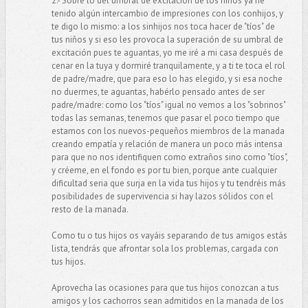
2.- Sobre lo del umbral de excitación de los niños ya he
tenido algún intercambio de impresiones con los conhijos, y
te digo lo mismo: a los sinhijos nos toca hacer de "tíos" de
tus niños y si eso les provoca la superación de su umbral de
excitación pues te aguantas, yo me iré a mi casa después de
cenar en la tuya y dormiré tranquilamente, y a ti te toca el rol
de padre/madre, que para eso lo has elegido, y si esa noche
no duermes, te aguantas, habérlo pensado antes de ser
padre/madre: como los "tíos" igual no vemos a los "sobrinos"
todas las semanas, tenemos que pasar el poco tiempo que
estamos con los nuevos-pequeños miembros de la manada
creando empatía y relación de manera un poco más intensa
para que no nos identifiquen como extraños sino como "tíos",
y créeme, en el fondo es por tu bien, porque ante cualquier
dificultad seria que surja en la vida tus hijos y tu tendréis más
posibilidades de supervivencia si hay lazos sólidos con el
resto de la manada.
Como tu o tus hijos os vayáis separando de tus amigos estás
lista, tendrás que afrontar sola los problemas, cargada con
tus hijos.
Aprovecha las ocasiones para que tus hijos conozcan a tus
amigos y los cachorros sean admitidos en la manada de los