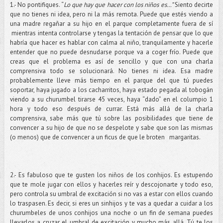
1.- No pontifiques. “
Lo que hay que hacer con los niños es…”
Siento decirte
que no tienes ni idea, pero ni la más remota. Puede que estés viendo a
una madre regañar a su hijo en el parque completamente fuera de sí
mientras intenta controlarse y tengas la tentación de pensar que lo que
habría que hacer es hablar con calma al niño, tranquilamente y hacerle
entender que no puede desnudarse porque va a coger frío. Puede que
creas que el problema es así de sencillo y que con una charla
comprensiva todo se solucionará. No tienes ni idea. Esa madre
probablemente lleve más tiempo en el parque del que tú puedes
soportar, haya jugado a los cacharritos, haya estado pegada al tobogán
viendo a su churumbel tirarse 45 veces, haya “dado” en el columpio 1
hora y todo eso después de currar. Está más allá de la charla
comprensiva, sabe más que tú sobre las posibilidades que tiene de
convencer a su hijo de que no se despelote y sabe que son las mismas
(o menos) que de convencer a un ficus de que le broten margaritas.
2.- Es fabuloso que te gusten los niños de los conhijos. Es estupendo
que te mole jugar con ellos y hacerles reír y descojonarte y todo eso,
pero controla su umbral de excitación si no vas a estar con ellos cuando
lo traspasen. Es decir, si eres un sinhijos y te vas a quedar a cuidar a los
churumbeles de unos conhijos una noche o un fin de semana puedes
llevarlos a cruzar el umbral de excitación y mucho más allá. Tú te los