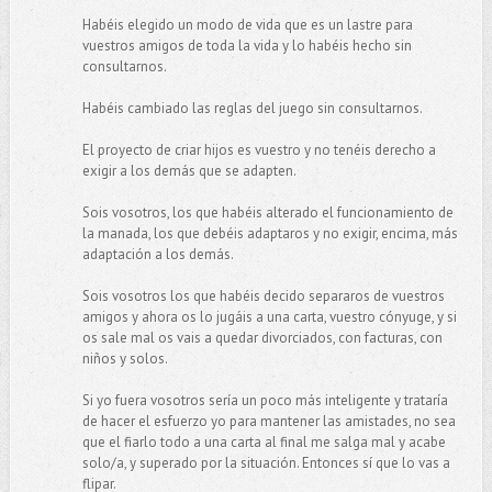
Habéis elegido un modo de vida que es un lastre para
vuestros amigos de toda la vida y lo habéis hecho sin
consultarnos.
Habéis cambiado las reglas del juego sin consultarnos.
El proyecto de criar hijos es vuestro y no tenéis derecho a
exigir a los demás que se adapten.
Sois vosotros, los que habéis alterado el funcionamiento de
la manada, los que debéis adaptaros y no exigir, encima, más
adaptación a los demás.
Sois vosotros los que habéis decido separaros de vuestros
amigos y ahora os lo jugáis a una carta, vuestro cónyuge, y si
os sale mal os vais a quedar divorciados, con facturas, con
niños y solos.
Si yo fuera vosotros sería un poco más inteligente y trataría
de hacer el esfuerzo yo para mantener las amistades, no sea
que el fiarlo todo a una carta al final me salga mal y acabe
solo/a, y superado por la situación. Entonces sí que lo vas a
flipar.