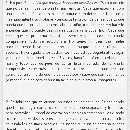
1.- No pontifiques. “
Lo que hay que hacer con los niños es…”
Siento decirte
que no tienes ni idea, pero ni la más remota. Puede que estés viendo a
una madre regañar a su hijo en el parque completamente fuera de sí
mientras intenta controlarse y tengas la tentación de pensar que lo que
habría que hacer es hablar con calma al niño, tranquilamente y hacerle
entender que no puede desnudarse porque va a coger frío. Puede que
creas que el problema es así de sencillo y que con una charla
comprensiva todo se solucionará. No tienes ni idea. Esa madre
probablemente lleve más tiempo en el parque del que tú puedes
soportar, haya jugado a los cacharritos, haya estado pegada al tobogán
viendo a su churumbel tirarse 45 veces, haya “dado” en el columpio 1
hora y todo eso después de currar. Está más allá de la charla
comprensiva, sabe más que tú sobre las posibilidades que tiene de
convencer a su hijo de que no se despelote y sabe que son las mismas
(o menos) que de convencer a un ficus de que le broten margaritas.
2.- Es fabuloso que te gusten los niños de los conhijos. Es estupendo
que te mole jugar con ellos y hacerles reír y descojonarte y todo eso,
pero controla su umbral de excitación si no vas a estar con ellos cuando
lo traspasen. Es decir, si eres un sinhijos y te vas a quedar a cuidar a los
churumbeles de unos conhijos una noche o un fin de semana puedes
llevarlos a cruzar el umbral de excitación y mucho más allá. Tú te los