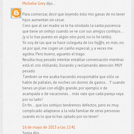
Michelle Grey
dijo...
Para comenzar, decir que leyendo ésto mis ganas de no tener
hijos aumentan sin cesar.
Creo que al ser madre se te ha olvidado la santa paciencia
que tiene un sinhijo cuando se ve con sus amigos conhijos...
(y si lo has puesto en algún otro post, no lo he leído).
Yo soy de las que se hace coleguita de los hij@s, es más, no
sé por qué, me cogen un cariño especial, y a veces me
agobia. Pero bueno, aguanto el trago.
Resulta muy pesado intentar entablar conversación mientras
está el crío chillando, llorando y reclamando atención. MUY
pesado.
También se me acaba haciendo insoportable que sólo se
hable de pañales, de noches sin dormir, de gastos... Y cuando
tienes un plan con ell@s grande, por ejemplo ir de
acampada o de vacaciones... más vale que cada pareja vaya
por su lado!
En fin... que los sinhijos tendremos defectos, pero es muy
complicado adaptarse a la vida familiar de otras personas
cuando es lo que tú has optado por no tener!
16 de mayo de 2013 a las 22:41
Sonia dijo...