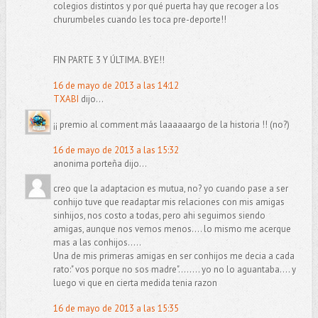
colegios distintos y por qué puerta hay que recoger a los
churumbeles cuando les toca pre-deporte!!
FIN PARTE 3 Y ÚLTIMA. BYE!!
16 de mayo de 2013 a las 14:12
TXABI
dijo...
¡¡ premio al comment más laaaaaargo de la historia !! (no?)
16 de mayo de 2013 a las 15:32
anonima porteña dijo...
creo que la adaptacion es mutua, no? yo cuando pase a ser
conhijo tuve que readaptar mis relaciones con mis amigas
sinhijos, nos costo a todas, pero ahi seguimos siendo
amigas, aunque nos vemos menos.... lo mismo me acerque
mas a las conhijos.....
Una de mis primeras amigas en ser conhijos me decia a cada
rato:" vos porque no sos madre"........ yo no lo aguantaba.... y
luego vi que en cierta medida tenia razon
16 de mayo de 2013 a las 15:35