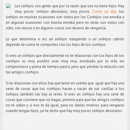
Los sinhijos son gente que por la razón que sea no tiene hijos. Hay
muy pocos sinhijos absolutos, muy pocos.
Como ya dije
, los
sinhijos en muchas ocasiones son vistos por los Conhijos con envidia y
en algunas ocasiones con mucha envidia, pero en otras son vistos con
odio, con rencor y en algunos casos con deseos de venganza.
Lo que determina si ers un sinhijos estupendo o un sinhijos cabrón
depende de como te comportes con los hijos de los conhijos.
Si eres un sinhijos que directamente no te relacionas con los hijos de los
conhijos es muy posible seas muy muy envidiado por tu vida sin
compromisos y plena de tiempo para ti, pero que pierdas la relación con
tus amigos conhijos.
Si te relacionas con ellos hay que tener en cuenta que i
gual que hay una
serie de cosas que los conhijos hacen y sacan de sus casillas a los
sinhijos, también las hay al revés. Si eres un sinhijos hay una serie de
cosas que conviene que no hagas, primero para que tus amigos conhijos
no te odien y si eso te da igual, para no darles motivos para vengarse
cuando tengas hijos, ya he dicho que hay muy pocos sinhijos absolutos.