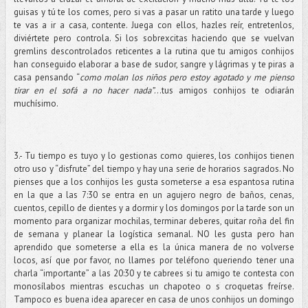
guisas y tú te los comes, pero si vas a pasar un ratito una tarde y luego
te vas a ir a casa, contente. Juega con ellos, hazles reír, entretenlos,
diviértete pero controla. Si los sobrexcitas haciendo que se vuelvan
gremlins descontrolados reticentes a la rutina que tu amigos conhijos
han conseguido elaborar a base de sudor, sangre y lágrimas y te piras a
casa pensando “
como molan los niños pero estoy agotado y me pienso
tirar en el sofá a no hacer nada”
…tus amigos conhijos te odiarán
muchísimo.
3.- Tu tiempo es tuyo y lo gestionas como quieres, los conhijos tienen
otro uso y “disfrute” del tiempo y hay una serie de horarios sagrados. No
pienses que a los conhijos les gusta someterse a esa espantosa rutina
en la que a las 7:30 se entra en un agujero negro de baños, cenas,
cuentos, cepillo de dientes y a dormir y los domingos por la tarde son un
momento para organizar mochilas, terminar deberes, quitar roña del fin
de semana y planear la logística semanal. NO les gusta pero han
aprendido que someterse a ella es la única manera de no volverse
locos, así que por favor, no llames por teléfono queriendo tener una
charla “importante” a las 20:30 y te cabrees si tu amigo te contesta con
monosílabos mientras escuchas un chapoteo o s croquetas freírse.
Tampoco es buena idea aparecer en casa de unos conhijos un domingo