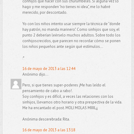
conhijos qué hacer con sus churumbeles. Si alguna vez lo
hago y me responden "no tienes ni idea", me lo habré
merecido, por descontado.
Yo con los niños intento usar siempre la técnica de "donde
hay patrón, no manda marinero". Como sinhijos que soy, el
punto 2 deberían leérselo muchos adultos. Sobre todo los
conhijoscrecidos, que parecen no recordar cómo se ponen
los niños pequeños ante según qué estímulos...
:*
16 de mayo de 2013 a las 12:44
Anónimo dijo...
Pero, si que tienes super-poderes ¡Me has leído el
pensamiento de cabo a rabo!.
Soy conhijos y es difícil, a veces las relaciones con los
sinhijos, llevamos otro horario y otra prespectiva de la vida.
Me ha encantado el post. MOLI MOLAS MIIIIL¡¡
Anónima descerebrada: Rita.
16 de mayo de 2013 a las 13:18