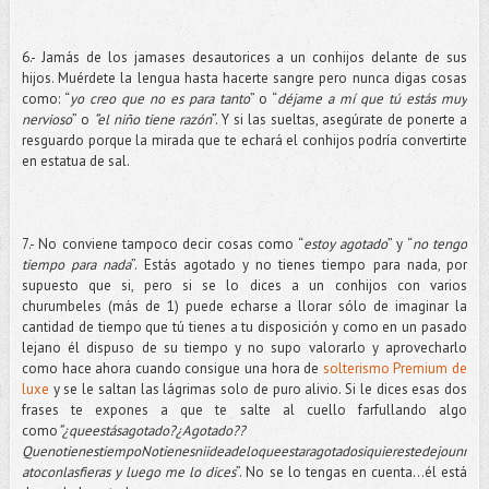
6.- Jamás de los jamases desautorices a un conhijos delante de sus
hijos. Muérdete la lengua hasta hacerte sangre pero nunca digas cosas
como: “
yo creo que no es para tanto
” o “
déjame a mí que tú estás muy
nervioso
” o
“el niño tiene razón
”. Y si las sueltas, asegúrate de ponerte a
resguardo porque la mirada que te echará el conhijos podría convertirte
en estatua de sal.
7.- No conviene tampoco decir cosas como “
estoy agotado
” y “
no tengo
tiempo para nada
”. Estás agotado y no tienes tiempo para nada, por
supuesto que si, pero si se lo dices a un conhijos con varios
churumbeles (más de 1) puede echarse a llorar sólo de imaginar la
cantidad de tiempo que tú tienes a tu disposición y como en un pasado
lejano él dispuso de su tiempo y no supo valorarlo y aprovecharlo
como hace ahora cuando consigue una hora de
solterismo Premium de
luxe
y se le saltan las lágrimas solo de puro alivio. Si le dices esas dos
frases te expones a que te salte al cuello farfullando algo
como
“¿queestásagotado?¿Agotado??
QuenotienestiempoNotienesniideadeloqueestaragotadosiquierestedejounr
atoconlasfieras y luego me lo dices
”. No se lo tengas en cuenta…él está