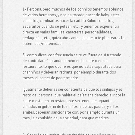
1.- Perdona, pero muchos de los conhijos tenemos sobrinos,
de varios hermanos, y nos ha tocado hacer de baby-sitter,
cuidarlos, cambiarlos,hacer la cartilla Rubio con ellos,
separarlos cuando se pelean, etc., y tenemos experiencia
directa en varias familias, caracteres, personalidades,
pedagogías, etc., quizá años antes de que tu te plantearas la
paternidad/maternidad.
Si, como dices, con frecuencia se te ve "fuera de sí tratando
de controlarte" gritando al niño en la calle o en un
restaurante, lo que ocurre es que no estás capacitada para
criar niños y deberían retirarte, por ejemplo durante dos
meses, el carnet de padre/madre.
Igualmente deberías ser consciente de que los sinhijos y el
resto del personal que habita el país tiene derecho a ir por la
calle o estar en un restaurante sin tener que aguantar
chillidos ni gritos, ni de los niños ni de los padres, y si los
emites, deberían sancionarte con, por ejemplo durante un
mes, la expulsión de la sociedad, para que medites.