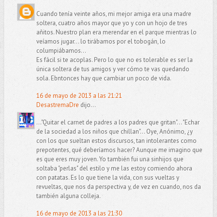
Cuando tenía veinte años, mi mejor amiga era una madre
soltera, cuatro años mayor que yo y con un hojo de tres
añitos. Nuestro plan era merendar en el parque mientras lo
veíamos jugar... lo tirábamos por el tobogán, lo
columpiábamos...
Es fácil si te acoplas. Pero lo que no es tolerable es ser la
única soltera de tus amigos y ver cómo te vas quedando
sola. Ebntonces hay que cambiar un poco de vida.
16 de mayo de 2013 a las 21:21
DesastremaDre
dijo...
..."Quitar el carnet de padres a los padres que gritan"... "Echar
de la sociedad a los niños que chillan"... Oye, Anónimo, ¿y
con los que sueltan estos discursos, tan intolerantes como
prepotentes, qué deberíamos hacer? Aunque me imagino que
es que eres muy joven. Yo también fui una sinhijos que
soltaba "perlas" del estilo y me las estoy comiendo ahora
con patatas. Es lo que tiene la vida, con sus vueltas y
revueltas, que nos da perspectiva y, de vez en cuando, nos da
también alguna colleja.
16 de mayo de 2013 a las 21:30