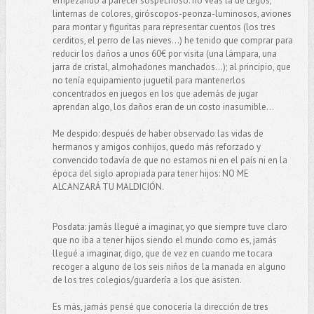
empezando a parecer sospechoso: no veas la de Legos,
linternas de colores, giróscopos-peonza-luminosos, aviones
para montar y figuritas para representar cuentos (los tres
cerditos, el perro de las nieves...) he tenido que comprar para
reducir los daños a unos 60€ por visita (una lámpara, una
jarra de cristal, almohadones manchados...); al principio, que
no tenía equipamiento juguetil para mantenerlos
concentrados en juegos en los que además de jugar
aprendan algo, los daños eran de un costo inasumible...
Me despido: después de haber observado las vidas de
hermanos y amigos conhijos, quedo más reforzado y
convencido todavía de que no estamos ni en el país ni en la
época del siglo apropiada para tener hijos: NO ME
ALCANZARÁ TU MALDICIÓN.
Posdata: jamás llegué a imaginar, yo que siempre tuve claro
que no iba a tener hijos siendo el mundo como es, jamás
llegué a imaginar, digo, que de vez en cuando me tocara
recoger a alguno de los seis niños de la manada en alguno
de los tres colegios/guardería a los que asisten.
Es más, jamás pensé que conocería la dirección de tres