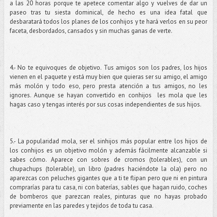
a las 20 horas porque te apetece comentar algo y vuelves de dar un
paseo tras tu siesta dominical, de hecho es una idea fatal que
desbaratará todos los planes de los conhijos y te hará verlos en su peor
faceta, desbordados, cansados y sin muchas ganas de verte.
4.- No te equivoques de objetivo. Tus amigos son los padres, los hijos
vienen en el paquete y está muy bien que quieras ser su amigo, el amigo
más molón y todo eso, pero presta atención a tus amigos, no les
ignores. Aunque se hayan convertido en conhijos les mola que les
hagas caso y tengas interés por sus cosas independientes de sus hijos.
5.- La popularidad mola, ser el sinhijos más popular entre los hijos de
los conhijos es un objetivo molón y además fácilmente alcanzable si
sabes cómo. Aparece con sobres de cromos (tolerables), con un
chupachups (tolerable), un libro (padres haciéndote la ola) pero no
aparezcas con peluches gigantes que a ti te flipan pero que ni en pintura
comprarías para tu casa, ni con baterías, sables que hagan ruido, coches
de bomberos que parezcan reales, pinturas que no hayas probado
previamente en las paredes y tejidos de toda tu casa.