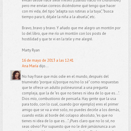
evitan desde hace siete meses (cuando nació mi churumbel)
pero me envían correos diciéndome qué tengo que hacer
con mi vida, del tipo "adapta sus rutinas a la tuya", "busca
tiempo para ti, déjale la niña a la abuela", etc.
Bravo, bravo y bravo. Y añado que me alegro un montón por
lo del libro, que me río un montón con los posts de
hostilidad y que te vi en la tele y me alegré.
Marty Ryan
16 de mayo de 2013 a las 12:41
Ana María
dijo...
No hay frase que más odie en el mundo, después del
triunvirato "porque sí/porque no/no lo sé" como respuestas
que te ofrece un adulto polineuronal a una pregunta
compleja, que la de "es que no tienes ni idea de lo que es...".
Dios mío, combustiono de pensarla. Hay gente que la usa
para todo, con lo cual, cuando (por ejemplo) eres el primer
amigo que se va a vivir solo, no puedes decirle a los demás,
cuando estás al borde del colapso absoluto, "es que no
tienes ni idea de lo que es...". ¡Pues claro que no lo sé, no
seas obvio! Por supuesto que no le diré jamásnunca a un