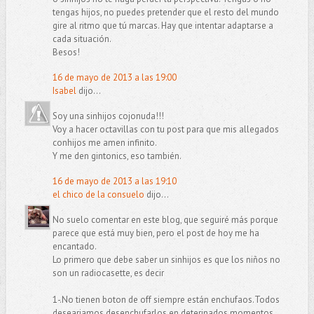
tengas hijos, no puedes pretender que el resto del mundo
gire al ritmo que tú marcas. Hay que intentar adaptarse a
cada situación.
Besos!
16 de mayo de 2013 a las 19:00
Isabel
dijo...
Soy una sinhijos cojonuda!!!
Voy a hacer octavillas con tu post para que mis allegados
conhijos me amen infinito.
Y me den gintonics, eso también.
16 de mayo de 2013 a las 19:10
el chico de la consuelo
dijo...
No suelo comentar en este blog, que seguiré más porque
parece que está muy bien, pero el post de hoy me ha
encantado.
Lo primero que debe saber un sinhijos es que los niños no
son un radiocasette, es decir
1-.No tienen boton de off siempre están enchufaos.Todos
deseariamos desenchufarlos en deterinados momentos