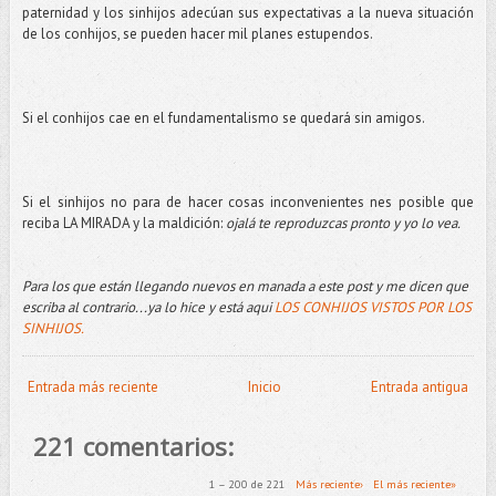
paternidad y los sinhijos adecúan sus expectativas a la nueva situación
de los conhijos, se pueden hacer mil planes estupendos.
Si el conhijos cae en el fundamentalismo se quedará sin amigos.
Si el sinhijos no para de hacer cosas inconvenientes nes posible que
reciba LA MIRADA y la maldición:
ojalá te reproduzcas pronto y yo lo vea.
Para los que están llegando nuevos en manada a este post y me dicen que
escriba al contrario...ya lo hice y está aqui
LOS CONHIJOS VISTOS POR LOS
SINHIJOS.
Entrada más reciente
Inicio
Entrada antigua
221 comentarios:
1 – 200 de 221
Más reciente›
El más reciente»