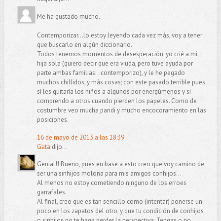
Me ha gustado mucho.
Contemporizar...lo estoy leyendo cada vez más, voy a tener
que buscarlo en algún diccionario.
Todos tenemos momentos de desesperación, yo crié a mi
hija sola (quiero decir que era viuda, pero tuve ayuda por
parte ambas familias...contemporizo), y le he pegado
muchos chillidos, y más cosas; con este pasado terrible pues
sí les quitaría los niños a algunos por energúmenos y sí
comprendo a otros cuando pierden los papeles. Como de
costumbre veo mucha pandi y mucho encocoramiento en las
posiciones.
16 de mayo de 2013 a las 18:39
Gata
dijo...
Genial!! Bueno, pues en base a esto creo que voy camino de
ser una sinhijos molona para mis amigos conhijos...
Al menos no estoy cometiendo ninguno de los erroes
garrafales.
Al final, creo que es tan sencillo como (intentar) ponerse un
poco en los zapatos del otro, y que tu condición de conhijos
o sinhijos no te haga perder la perspectiva. Tengas o no