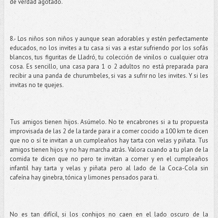
de verdad agotado.
8.- Los niños son niños y aunque sean adorables y estén perfectamente
educados, no los invites a tu casa si vas a estar sufriendo por los sofás
blancos, tus figuritas de Lladró, tu colección de vinilos o cualquier otra
cosa. Es sencillo, una casa para 1 o 2 adultos no está preparada para
recibir a una panda de churumbeles, si vas a sufrir no les invites. Y si les
invitas no te quejes.
Tus amigos tienen hijos. Asúmelo. No te encabrones si a tu propuesta
improvisada de las 2 de la tarde para ir a comer cocido a 100 km te dicen
que no o sí te invitan a un cumpleaños hay tarta con velas y piñata. Tus
amigos tienen hijos y no hay marcha atrás. Valora cuando a tu plan de la
comida te dicen que no pero te invitan a comer y en el cumpleaños
infantil hay tarta y velas y piñata pero al lado de la Coca-Cola sin
cafeína hay ginebra, tónica y limones pensados para ti.
No es tan difícil, si los conhijos no caen en el lado oscuro de la