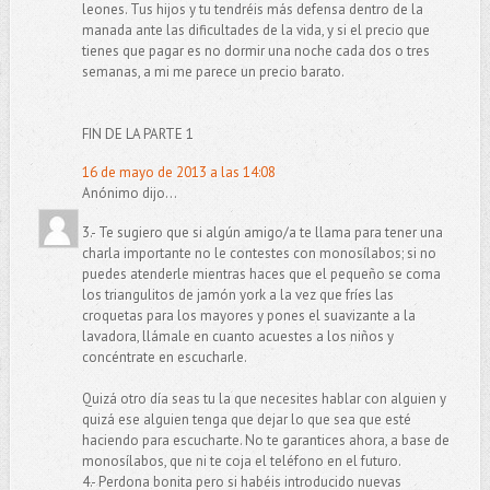
leones. Tus hijos y tu tendréis más defensa dentro de la
manada ante las dificultades de la vida, y si el precio que
tienes que pagar es no dormir una noche cada dos o tres
semanas, a mi me parece un precio barato.
FIN DE LA PARTE 1
16 de mayo de 2013 a las 14:08
Anónimo dijo...
3.- Te sugiero que si algún amigo/a te llama para tener una
charla importante no le contestes con monosílabos; si no
puedes atenderle mientras haces que el pequeño se coma
los triangulitos de jamón york a la vez que fríes las
croquetas para los mayores y pones el suavizante a la
lavadora, llámale en cuanto acuestes a los niños y
concéntrate en escucharle.
Quizá otro día seas tu la que necesites hablar con alguien y
quizá ese alguien tenga que dejar lo que sea que esté
haciendo para escucharte. No te garantices ahora, a base de
monosílabos, que ni te coja el teléfono en el futuro.
4.- Perdona bonita pero si habéis introducido nuevas