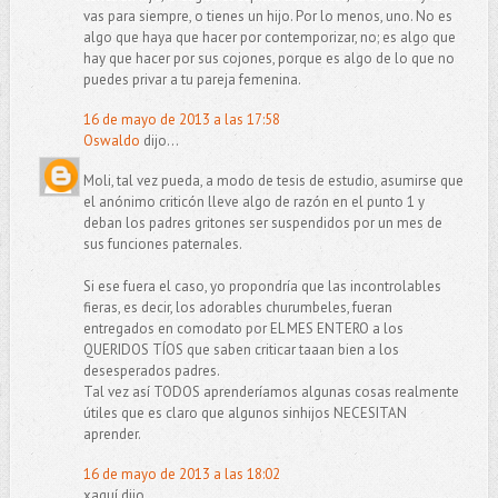
vas para siempre, o tienes un hijo. Por lo menos, uno. No es
algo que haya que hacer por contemporizar, no; es algo que
hay que hacer por sus cojones, porque es algo de lo que no
puedes privar a tu pareja femenina.
16 de mayo de 2013 a las 17:58
Oswaldo
dijo...
Moli, tal vez pueda, a modo de tesis de estudio, asumirse que
el anónimo criticón lleve algo de razón en el punto 1 y
deban los padres gritones ser suspendidos por un mes de
sus funciones paternales.
Si ese fuera el caso, yo propondría que las incontrolables
fieras, es decir, los adorables churumbeles, fueran
entregados en comodato por EL MES ENTERO a los
QUERIDOS TÍOS que saben criticar taaan bien a los
desesperados padres.
Tal vez así TODOS aprenderíamos algunas cosas realmente
útiles que es claro que algunos sinhijos NECESITAN
aprender.
16 de mayo de 2013 a las 18:02
xaquí dijo...