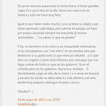
Yo ya no necesito pasar toda la noche fuera, ni hacer grandes
viajes. Eso ya lo hice en su día. Ahora me vuelco en mi
familia y esto me hace muy feliz.
Igual es por haber vivido mucho ( una ya tiene su edad) o por
haber quemado cada etapa, pero pensar en parejas sin hijos
por propia voluntad siempre me transmite el mismo
sentimiento.... " no saben lo que se pierden"
Y no, no llevamos a los niños a un restaurante minimalista,
ni les disculpamos con " son niños" en las tiendas para que
destrocen a su gusto todo lo que vean por delante...y lo que
diré con orgullo ( como doña Molinos por conseguir que sus
hijjas coman de todo) es que no les gritamos. Va en el
carácter pero no les gritamos. Hay tonos, miradas... O
directamente coger al niño de la mano ( o a veces en brazos)
y sacarlo de donde no deba estar. Es más efectivo y el niño
desde muy pequeño distingue miradas y tonos.
Saludos!! : )
16 de mayo de 2013 a las 20:30
Adaldrida
dijo...