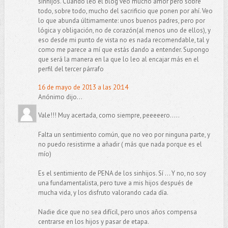
sinhijos. Cuando leo el blog veo mucho amor pero sobre
todo, sobre todo, mucho del sacrificio que ponen por ahí. Veo
lo que abunda últimamente: unos buenos padres, pero por
lógica y obligación, no de corazón(al menos uno de ellos), y
eso desde mi punto de vista no es nada recomendable, tal y
como me parece a mí que estás dando a entender. Supongo
que será la manera en la que lo leo al encajar más en el
perfil del tercer párrafo
16 de mayo de 2013 a las 20:14
Anónimo dijo...
Vale!!! Muy acertada, como siempre, peeeeero.....
Falta un sentimiento común, que no veo por ninguna parte, y
no puedo resistirme a añadir ( más que nada porque es el
mío)
Es el sentimiento de PENA de los sinhijos. Sí ... Y no, no soy
una fundamentalista, pero tuve a mis hijos después de
mucha vida, y los disfruto valorando cada día.
Nadie dice que no sea difícil, pero unos años compensa
centrarse en los hijos y pasar de etapa.