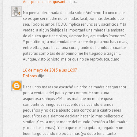
Ana, princesa del guisante
dijo...
No pienso decir nada de nada sobre Anónimo. Lo único que
sé es que ser madre no es nadas fácil, por más desado que
sea. Todo el amor, TODO, implica renuncias y sacrificios. Y la
verdad, a algún Sinhijos le importará una mierda la amistad
de alguien que tiene hijos, siempre hay amistades "menores".
Y por último, la maternidad me ja servido para muchas cosas,
entre ellas, para hacer una cura grande de humildad, cuántas
palabras como las de anónimo me he llegado a tragar....
Aunque, visto lo visto, mejor que no se reproduzca, claro.
16 de mayo de 2013 a las 16:07
Dolores
dijo...
Hace unos meses se escuchó un grito de madre desgarrador
por la ventana del patio y me comporté como una
asquerosa sinhijos :P Menos mal que mi madre quiso
compartir conmigo sus recuerdos de cuándo éramos
pequeños y no daba abasto para controlar a cuatro seres
pequeñitos que siempre decidían hacer lo más peligroso o
similar. ¡Y es la mejor madre del mundo (perdón a Molimadre
y todas las demás)! Y eso que nos ha gritado, pegado, y un
buen largo cuando no podía más (yo dudo tener tanto