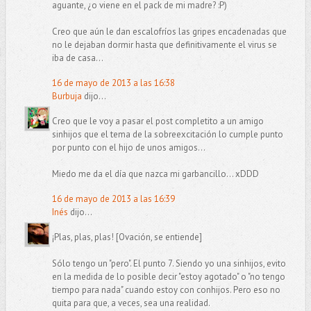
aguante, ¿o viene en el pack de mi madre? :P)
Creo que aún le dan escalofríos las gripes encadenadas que
no le dejaban dormir hasta que definitivamente el virus se
iba de casa...
16 de mayo de 2013 a las 16:38
Burbuja
dijo...
Creo que le voy a pasar el post completito a un amigo
sinhijos que el tema de la sobreexcitación lo cumple punto
por punto con el hijo de unos amigos...
Miedo me da el día que nazca mi garbancillo... xDDD
16 de mayo de 2013 a las 16:39
Inés
dijo...
¡Plas, plas, plas! [Ovación, se entiende]
Sólo tengo un "pero". El punto 7. Siendo yo una sinhijos, evito
en la medida de lo posible decir "estoy agotado" o "no tengo
tiempo para nada" cuando estoy con conhijos. Pero eso no
quita para que, a veces, sea una realidad.