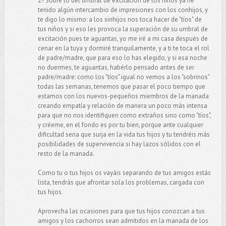
2.- Sobre lo del umbral de excitación de los niños ya he
tenido algún intercambio de impresiones con los conhijos, y
te digo lo mismo: a los sinhijos nos toca hacer de "tíos" de
tus niños y si eso les provoca la superación de su umbral de
excitación pues te aguantas, yo me iré a mi casa después de
cenar en la tuya y dormiré tranquilamente, y a ti te toca el rol
de padre/madre, que para eso lo has elegido, y si esa noche
no duermes, te aguantas, habérlo pensado antes de ser
padre/madre: como los "tíos" igual no vemos a los "sobrinos"
todas las semanas, tenemos que pasar el poco tiempo que
estamos con los nuevos-pequeños miembros de la manada
creando empatía y relación de manera un poco más intensa
para que no nos identifiquen como extraños sino como "tíos",
y créeme, en el fondo es por tu bien, porque ante cualquier
dificultad seria que surja en la vida tus hijos y tu tendréis más
posibilidades de supervivencia si hay lazos sólidos con el
resto de la manada.
Como tu o tus hijos os vayáis separando de tus amigos estás
lista, tendrás que afrontar sola los problemas, cargada con
tus hijos.
Aprovecha las ocasiones para que tus hijos conozcan a tus
amigos y los cachorros sean admitidos en la manada de los