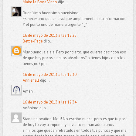
Maite la Bona Virino
dijo...
Buenísimo buenísimo buenísimo.
Es necesario que se divulgue ampliamente esta información.
Y el punto uno de manera urgente ^_^
16 de mayo de 2013 a las 12:25
Bettie-Page
dijo...
Muy bueno jejejeje. Pero por cierto, que quieres decir con eso
de que hay pocos sinhijos absolutos? o tienes hijos o no los
tienes,no? jijijii
16 de mayo de 2013 a las 12:30
Anniehall
dijo...
Amén
16 de mayo de 2013 a las 12:34
Anónimo dijo...
Standing ovation, Moli! No escribo nunca, pero es que tu post
de hoy lo voy a imprimir y enviarlo enmarcado a unos
sinhijos que quedan retratados en todos tus puntos y que me