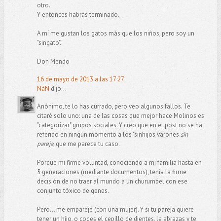
otro.
Y entonces habrás terminado.
A mí me gustan los gatos más que los niños, pero soy un
"singato".
Don Mendo
16 de mayo de 2013 a las 17:27
NáN
dijo...
Anónimo, te lo has currado, pero veo algunos fallos. Te
citaré solo uno: una de las cosas que mejor hace Molinos es
"categorizar" grupos sociales. Y creo que en el post no se ha
referido en ningún momento a los "sinhijos varones
sin
pareja
, que me parece tu caso.
Porque mi firme voluntad, conociendo a mi familia hasta en
5 generaciones (mediante documentos), tenía la firme
decisión de no traer al mundo a un churumbel con ese
conjunto tóxico de genes.
Pero... me emparejé (con una mujer). Y si tu pareja quiere
tener un hijo, o coges el cepillo de dientes, la abrazas y te