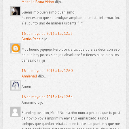
Maite la Bona Virino
dijo...
Buenísimo buenísimo buenísimo.
Es necesario que se divulgue ampliamente esta información.
Y el punto uno de manera urgente ^_^
16 de mayo de 2013 a las 12:25
Bettie-Page
dijo...
Muy bueno jejejeje. Pero por cierto, que quieres decir con eso
de que hay pocos sinhijos absolutos? o tienes hijos o no los
tienes,no? jijijii
16 de mayo de 2013 a las 12:30
Anniehall
dijo...
Amén
16 de mayo de 2013 a las 12:34
Anónimo dijo...
Standing ovation, Moli! No escribo nunca, pero es que tu post
de hoy lo voy a imprimir y enviarlo enmarcado a unos
sinhijos que quedan retratados en todos tus puntos y que me