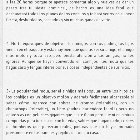
a las 20 horas porque te apetece comentar algo y vuelves de dar un
paseo tras tu siesta dominical, de hecho es una idea fatal que
desbaratará todos los planes de los conhijos y te hará verlos en su peor
faceta, desbordados, cansados y sin muchas ganas de verte.
4.- No te equivoques de objetivo. Tus amigos son los padres, los hijos
vienen en el paquete y está muy bien que quieras ser su amigo, el amigo
más molón y todo eso, pero presta atención a tus amigos, no les
ignores. Aunque se hayan convertido en conhijos les mola que les
hagas caso y tengas interés por sus cosas independientes de sus hijos.
5.- La popularidad mola, ser el sinhijos más popular entre los hijos de
los conhijos es un objetivo molón y además fácilmente alcanzable si
sabes cómo. Aparece con sobres de cromos (tolerables), con un
chupachups (tolerable), un libro (padres haciéndote la ola) pero no
aparezcas con peluches gigantes que a ti te flipan pero que ni en pintura
comprarías para tu casa, ni con baterías, sables que hagan ruido, coches
de bomberos que parezcan reales, pinturas que no hayas probado
previamente en las paredes y tejidos de toda tu casa.