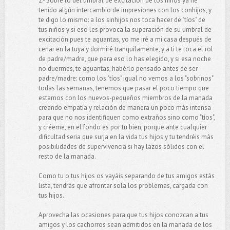
2.- Sobre lo del umbral de excitación de los niños ya he
tenido algún intercambio de impresiones con los conhijos, y
te digo lo mismo: a los sinhijos nos toca hacer de "tíos" de
tus niños y si eso les provoca la superación de su umbral de
excitación pues te aguantas, yo me iré a mi casa después de
cenar en la tuya y dormiré tranquilamente, y a ti te toca el rol
de padre/madre, que para eso lo has elegido, y si esa noche
no duermes, te aguantas, habérlo pensado antes de ser
padre/madre: como los "tíos" igual no vemos a los "sobrinos"
todas las semanas, tenemos que pasar el poco tiempo que
estamos con los nuevos-pequeños miembros de la manada
creando empatía y relación de manera un poco más intensa
para que no nos identifiquen como extraños sino como "tíos",
y créeme, en el fondo es por tu bien, porque ante cualquier
dificultad seria que surja en la vida tus hijos y tu tendréis más
posibilidades de supervivencia si hay lazos sólidos con el
resto de la manada.
Como tu o tus hijos os vayáis separando de tus amigos estás
lista, tendrás que afrontar sola los problemas, cargada con
tus hijos.
Aprovecha las ocasiones para que tus hijos conozcan a tus
amigos y los cachorros sean admitidos en la manada de los