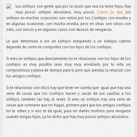
Los sinhijos son gente que por la razón que sea no tiene hijos. Hay
muy pocos sinhijos absolutos, muy pocos.
Como ya dije
, los
sinhijos en muchas ocasiones son vistos por los Conhijos con envidia y
en algunas ocasiones con mucha envidia, pero en otras son vistos con
odio, con rencor y en algunos casos con deseos de venganza.
Lo que determina si ers un sinhijos estupendo o un sinhijos cabrón
depende de como te comportes con los hijos de los conhijos.
Si eres un sinhijos que directamente no te relacionas con los hijos de los
conhijos es muy posible seas muy muy envidiado por tu vida sin
compromisos y plena de tiempo para ti, pero que pierdas la relación con
tus amigos conhijos.
Si te relacionas con ellos hay que tener en cuenta que i
gual que hay una
serie de cosas que los conhijos hacen y sacan de sus casillas a los
sinhijos, también las hay al revés. Si eres un sinhijos hay una serie de
cosas que conviene que no hagas, primero para que tus amigos conhijos
no te odien y si eso te da igual, para no darles motivos para vengarse
cuando tengas hijos, ya he dicho que hay muy pocos sinhijos absolutos.