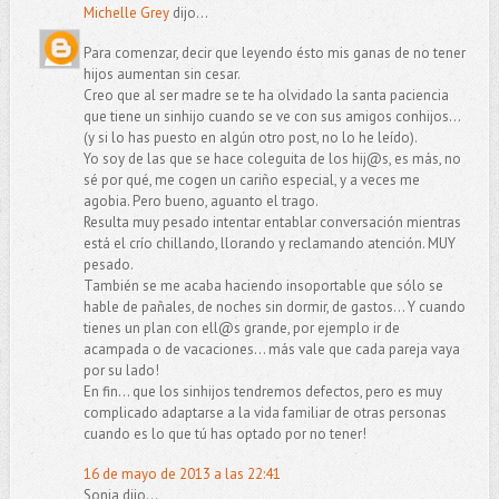
Michelle Grey
dijo...
Para comenzar, decir que leyendo ésto mis ganas de no tener
hijos aumentan sin cesar.
Creo que al ser madre se te ha olvidado la santa paciencia
que tiene un sinhijo cuando se ve con sus amigos conhijos...
(y si lo has puesto en algún otro post, no lo he leído).
Yo soy de las que se hace coleguita de los hij@s, es más, no
sé por qué, me cogen un cariño especial, y a veces me
agobia. Pero bueno, aguanto el trago.
Resulta muy pesado intentar entablar conversación mientras
está el crío chillando, llorando y reclamando atención. MUY
pesado.
También se me acaba haciendo insoportable que sólo se
hable de pañales, de noches sin dormir, de gastos... Y cuando
tienes un plan con ell@s grande, por ejemplo ir de
acampada o de vacaciones... más vale que cada pareja vaya
por su lado!
En fin... que los sinhijos tendremos defectos, pero es muy
complicado adaptarse a la vida familiar de otras personas
cuando es lo que tú has optado por no tener!
16 de mayo de 2013 a las 22:41
Sonia dijo...