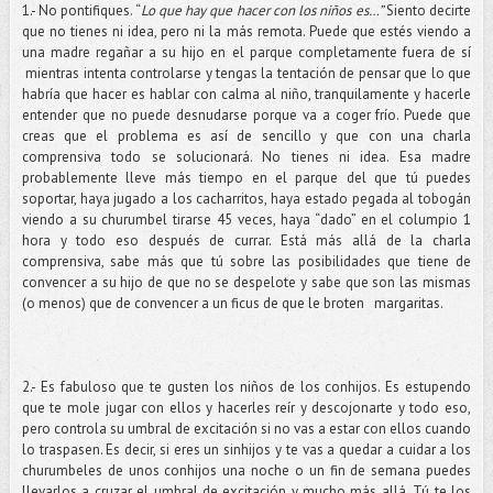
1.- No pontifiques. “
Lo que hay que hacer con los niños es…”
Siento decirte
que no tienes ni idea, pero ni la más remota. Puede que estés viendo a
una madre regañar a su hijo en el parque completamente fuera de sí
mientras intenta controlarse y tengas la tentación de pensar que lo que
habría que hacer es hablar con calma al niño, tranquilamente y hacerle
entender que no puede desnudarse porque va a coger frío. Puede que
creas que el problema es así de sencillo y que con una charla
comprensiva todo se solucionará. No tienes ni idea. Esa madre
probablemente lleve más tiempo en el parque del que tú puedes
soportar, haya jugado a los cacharritos, haya estado pegada al tobogán
viendo a su churumbel tirarse 45 veces, haya “dado” en el columpio 1
hora y todo eso después de currar. Está más allá de la charla
comprensiva, sabe más que tú sobre las posibilidades que tiene de
convencer a su hijo de que no se despelote y sabe que son las mismas
(o menos) que de convencer a un ficus de que le broten margaritas.
2.- Es fabuloso que te gusten los niños de los conhijos. Es estupendo
que te mole jugar con ellos y hacerles reír y descojonarte y todo eso,
pero controla su umbral de excitación si no vas a estar con ellos cuando
lo traspasen. Es decir, si eres un sinhijos y te vas a quedar a cuidar a los
churumbeles de unos conhijos una noche o un fin de semana puedes
llevarlos a cruzar el umbral de excitación y mucho más allá. Tú te los