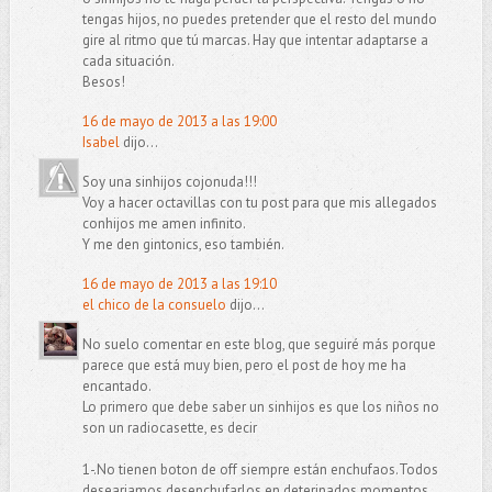
tengas hijos, no puedes pretender que el resto del mundo
gire al ritmo que tú marcas. Hay que intentar adaptarse a
cada situación.
Besos!
16 de mayo de 2013 a las 19:00
Isabel
dijo...
Soy una sinhijos cojonuda!!!
Voy a hacer octavillas con tu post para que mis allegados
conhijos me amen infinito.
Y me den gintonics, eso también.
16 de mayo de 2013 a las 19:10
el chico de la consuelo
dijo...
No suelo comentar en este blog, que seguiré más porque
parece que está muy bien, pero el post de hoy me ha
encantado.
Lo primero que debe saber un sinhijos es que los niños no
son un radiocasette, es decir
1-.No tienen boton de off siempre están enchufaos.Todos
deseariamos desenchufarlos en deterinados momentos