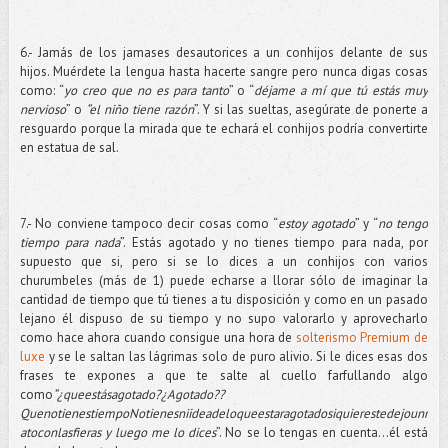
6.- Jamás de los jamases desautorices a un conhijos delante de sus
hijos. Muérdete la lengua hasta hacerte sangre pero nunca digas cosas
como: “
yo creo que no es para tanto
” o “
déjame a mí que tú estás muy
nervioso
” o
“el niño tiene razón
”. Y si las sueltas, asegúrate de ponerte a
resguardo porque la mirada que te echará el conhijos podría convertirte
en estatua de sal.
7.- No conviene tampoco decir cosas como “
estoy agotado
” y “
no tengo
tiempo para nada
”. Estás agotado y no tienes tiempo para nada, por
supuesto que si, pero si se lo dices a un conhijos con varios
churumbeles (más de 1) puede echarse a llorar sólo de imaginar la
cantidad de tiempo que tú tienes a tu disposición y como en un pasado
lejano él dispuso de su tiempo y no supo valorarlo y aprovecharlo
como hace ahora cuando consigue una hora de
solterismo Premium de
luxe
y se le saltan las lágrimas solo de puro alivio. Si le dices esas dos
frases te expones a que te salte al cuello farfullando algo
como
“¿queestásagotado?¿Agotado??
QuenotienestiempoNotienesniideadeloqueestaragotadosiquierestedejounr
atoconlasfieras y luego me lo dices
”. No se lo tengas en cuenta…él está