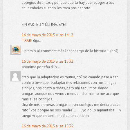
colegios distintos y por qué puerta hay que recoger a los
churumbeles cuando les toca pre-deporte!!
FIN PARTE 3 Y ÚLTIMA. BYE!!
16 de mayo de 2013 a las 14:12
TXABI
dijo...
¡¡ premio al comment más laaaaaargo de la historia !! (no?)
16 de mayo de 2013 a las 15:32
anonima porteña dijo...
creo que la adaptacion es mutua, no? yo cuando pase a ser
conhijo tuve que readaptar mis relaciones con mis amigas
sinhijos, nos costo a todas, pero ahi seguimos siendo
amigas, aunque nos vemos menos.... lo mismo me acerque
mas a las conhijos.....
Una de mis primeras amigas en ser conhijos me decia a cada
rato:" vos porque no sos madre"........ yo no lo aguantaba.... y
luego vi que en cierta medida tenia razon
16 de mayo de 2013 a las 15:35