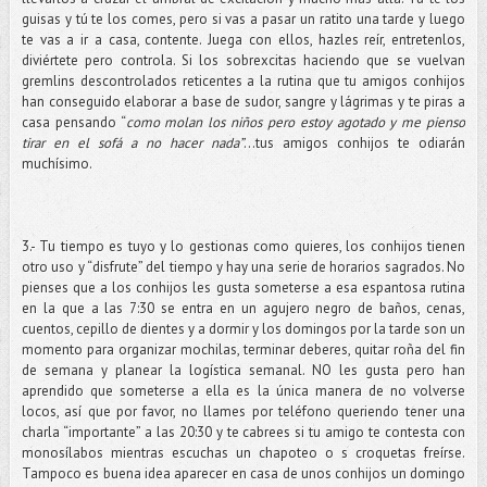
guisas y tú te los comes, pero si vas a pasar un ratito una tarde y luego
te vas a ir a casa, contente. Juega con ellos, hazles reír, entretenlos,
diviértete pero controla. Si los sobrexcitas haciendo que se vuelvan
gremlins descontrolados reticentes a la rutina que tu amigos conhijos
han conseguido elaborar a base de sudor, sangre y lágrimas y te piras a
casa pensando “
como molan los niños pero estoy agotado y me pienso
tirar en el sofá a no hacer nada”
…tus amigos conhijos te odiarán
muchísimo.
3.- Tu tiempo es tuyo y lo gestionas como quieres, los conhijos tienen
otro uso y “disfrute” del tiempo y hay una serie de horarios sagrados. No
pienses que a los conhijos les gusta someterse a esa espantosa rutina
en la que a las 7:30 se entra en un agujero negro de baños, cenas,
cuentos, cepillo de dientes y a dormir y los domingos por la tarde son un
momento para organizar mochilas, terminar deberes, quitar roña del fin
de semana y planear la logística semanal. NO les gusta pero han
aprendido que someterse a ella es la única manera de no volverse
locos, así que por favor, no llames por teléfono queriendo tener una
charla “importante” a las 20:30 y te cabrees si tu amigo te contesta con
monosílabos mientras escuchas un chapoteo o s croquetas freírse.
Tampoco es buena idea aparecer en casa de unos conhijos un domingo