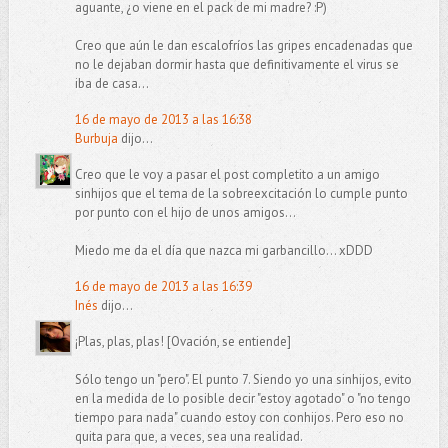
aguante, ¿o viene en el pack de mi madre? :P)
Creo que aún le dan escalofríos las gripes encadenadas que
no le dejaban dormir hasta que definitivamente el virus se
iba de casa...
16 de mayo de 2013 a las 16:38
Burbuja
dijo...
Creo que le voy a pasar el post completito a un amigo
sinhijos que el tema de la sobreexcitación lo cumple punto
por punto con el hijo de unos amigos...
Miedo me da el día que nazca mi garbancillo... xDDD
16 de mayo de 2013 a las 16:39
Inés
dijo...
¡Plas, plas, plas! [Ovación, se entiende]
Sólo tengo un "pero". El punto 7. Siendo yo una sinhijos, evito
en la medida de lo posible decir "estoy agotado" o "no tengo
tiempo para nada" cuando estoy con conhijos. Pero eso no
quita para que, a veces, sea una realidad.