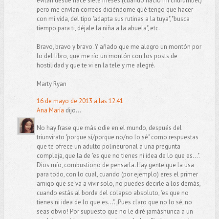
evitan desde hace siete meses (cuando nació mi churumbel)
pero me envían correos diciéndome qué tengo que hacer
con mi vida, del tipo "adapta sus rutinas a la tuya", "busca
tiempo para ti, déjale la niña a la abuela", etc.
Bravo, bravo y bravo. Y añado que me alegro un montón por
lo del libro, que me río un montón con los posts de
hostilidad y que te vi en la tele y me alegré.
Marty Ryan
16 de mayo de 2013 a las 12:41
Ana María
dijo...
No hay frase que más odie en el mundo, después del
triunvirato "porque sí/porque no/no lo sé" como respuestas
que te ofrece un adulto polineuronal a una pregunta
compleja, que la de "es que no tienes ni idea de lo que es...".
Dios mío, combustiono de pensarla. Hay gente que la usa
para todo, con lo cual, cuando (por ejemplo) eres el primer
amigo que se va a vivir solo, no puedes decirle a los demás,
cuando estás al borde del colapso absoluto, "es que no
tienes ni idea de lo que es...". ¡Pues claro que no lo sé, no
seas obvio! Por supuesto que no le diré jamásnunca a un