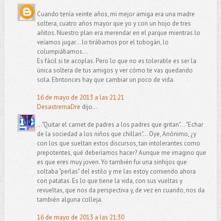
Cuando tenía veinte años, mi mejor amiga era una madre
soltera, cuatro años mayor que yo y con un hojo de tres
añitos. Nuestro plan era merendar en el parque mientras lo
veíamos jugar... lo tirábamos por el tobogán, lo
columpiábamos...
Es fácil si te acoplas. Pero lo que no es tolerable es ser la
única soltera de tus amigos y ver cómo te vas quedando
sola. Ebntonces hay que cambiar un poco de vida.
16 de mayo de 2013 a las 21:21
DesastremaDre
dijo...
..."Quitar el carnet de padres a los padres que gritan"... "Echar
de la sociedad a los niños que chillan"... Oye, Anónimo, ¿y
con los que sueltan estos discursos, tan intolerantes como
prepotentes, qué deberíamos hacer? Aunque me imagino que
es que eres muy joven. Yo también fui una sinhijos que
soltaba "perlas" del estilo y me las estoy comiendo ahora
con patatas. Es lo que tiene la vida, con sus vueltas y
revueltas, que nos da perspectiva y, de vez en cuando, nos da
también alguna colleja.
16 de mayo de 2013 a las 21:30