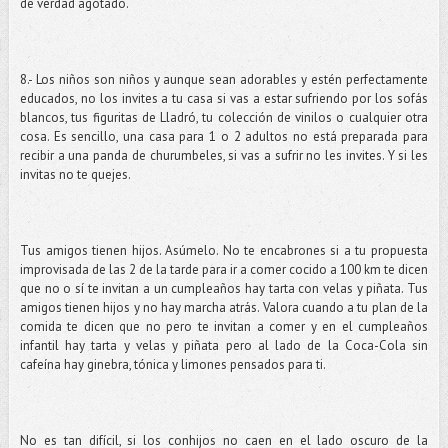
de verdad agotado.
8.- Los niños son niños y aunque sean adorables y estén perfectamente
educados, no los invites a tu casa si vas a estar sufriendo por los sofás
blancos, tus figuritas de Lladró, tu colección de vinilos o cualquier otra
cosa. Es sencillo, una casa para 1 o 2 adultos no está preparada para
recibir a una panda de churumbeles, si vas a sufrir no les invites. Y si les
invitas no te quejes.
Tus amigos tienen hijos. Asúmelo. No te encabrones si a tu propuesta
improvisada de las 2 de la tarde para ir a comer cocido a 100 km te dicen
que no o sí te invitan a un cumpleaños hay tarta con velas y piñata. Tus
amigos tienen hijos y no hay marcha atrás. Valora cuando a tu plan de la
comida te dicen que no pero te invitan a comer y en el cumpleaños
infantil hay tarta y velas y piñata pero al lado de la Coca-Cola sin
cafeína hay ginebra, tónica y limones pensados para ti.
No es tan difícil, si los conhijos no caen en el lado oscuro de la