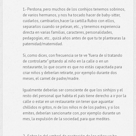
1.- Perdona, pero muchos de los conhijos tenemos sobrinos,
de varios hermanos, y nos ha tocado hacer de baby-sitter,
cuidarlos, cambiarlos,hacer la cartilla Rubio con ellos,
separarlos cuando se pelean, etc., y tenemos experiencia
directa en varias familias, caracteres, personalidades,
pedagogías, etc., quizá años antes de que tu te plantearas la
paternidad/maternidad.
Si, como dices, con frecuencia se te ve "fuera de sí tratando
de controlarte" gritando al niño en la calle o en un
restaurante, lo que ocurre es que no estás capacitada para
criar niños y deberían retirarte, por ejemplo durante dos
meses, el carnet de padre/madre.
Igualmente deberías ser consciente de que los sinhijos y el
resto del personal que habita el país tiene derecho a ir por la
calle o estar en un restaurante sin tener que aguantar
chillidos ni gritos, ni de los niños ni de los padres, y si los
emites, deberían sancionarte con, por ejemplo durante un
mes, la expulsión de la sociedad, para que medites.