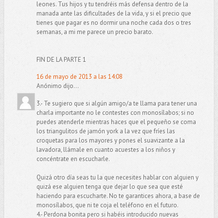
leones. Tus hijos y tu tendréis más defensa dentro de la
manada ante las dificultades de la vida, y si el precio que
tienes que pagar es no dormir una noche cada dos o tres
semanas, a mi me parece un precio barato.
FIN DE LA PARTE 1
16 de mayo de 2013 a las 14:08
Anónimo dijo...
3.- Te sugiero que si algún amigo/a te llama para tener una
charla importante no le contestes con monosílabos; si no
puedes atenderle mientras haces que el pequeño se coma
los triangulitos de jamón york a la vez que fríes las
croquetas para los mayores y pones el suavizante a la
lavadora, llámale en cuanto acuestes a los niños y
concéntrate en escucharle.
Quizá otro día seas tu la que necesites hablar con alguien y
quizá ese alguien tenga que dejar lo que sea que esté
haciendo para escucharte. No te garantices ahora, a base de
monosílabos, que ni te coja el teléfono en el futuro.
4.- Perdona bonita pero si habéis introducido nuevas