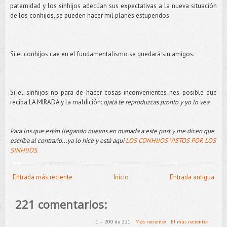
paternidad y los sinhijos adecúan sus expectativas a la nueva situación
de los conhijos, se pueden hacer mil planes estupendos.
Si el conhijos cae en el fundamentalismo se quedará sin amigos.
Si el sinhijos no para de hacer cosas inconvenientes nes posible que
reciba LA MIRADA y la maldición:
ojalá te reproduzcas pronto y yo lo vea.
Para los que están llegando nuevos en manada a este post y me dicen que
escriba al contrario...ya lo hice y está aqui
LOS CONHIJOS VISTOS POR LOS
SINHIJOS.
Entrada más reciente
Inicio
Entrada antigua
221 comentarios:
1 – 200 de 221
Más reciente›
El más reciente»