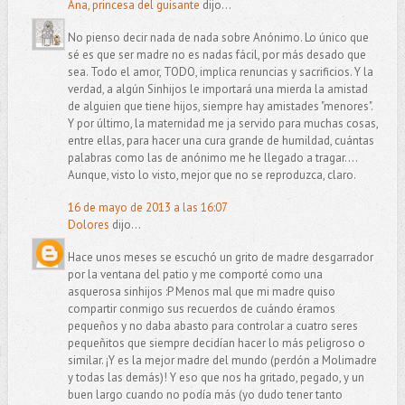
Ana, princesa del guisante
dijo...
No pienso decir nada de nada sobre Anónimo. Lo único que
sé es que ser madre no es nadas fácil, por más desado que
sea. Todo el amor, TODO, implica renuncias y sacrificios. Y la
verdad, a algún Sinhijos le importará una mierda la amistad
de alguien que tiene hijos, siempre hay amistades "menores".
Y por último, la maternidad me ja servido para muchas cosas,
entre ellas, para hacer una cura grande de humildad, cuántas
palabras como las de anónimo me he llegado a tragar....
Aunque, visto lo visto, mejor que no se reproduzca, claro.
16 de mayo de 2013 a las 16:07
Dolores
dijo...
Hace unos meses se escuchó un grito de madre desgarrador
por la ventana del patio y me comporté como una
asquerosa sinhijos :P Menos mal que mi madre quiso
compartir conmigo sus recuerdos de cuándo éramos
pequeños y no daba abasto para controlar a cuatro seres
pequeñitos que siempre decidían hacer lo más peligroso o
similar. ¡Y es la mejor madre del mundo (perdón a Molimadre
y todas las demás)! Y eso que nos ha gritado, pegado, y un
buen largo cuando no podía más (yo dudo tener tanto