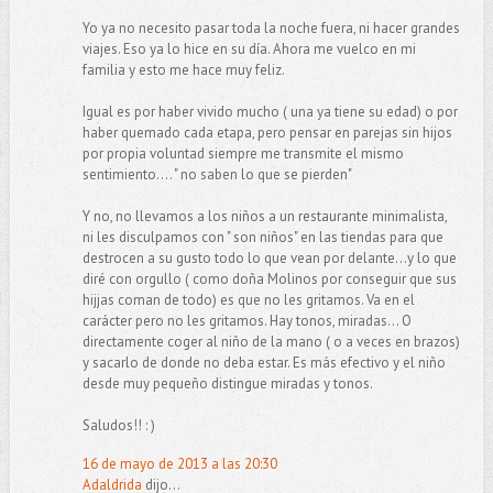
Yo ya no necesito pasar toda la noche fuera, ni hacer grandes
viajes. Eso ya lo hice en su día. Ahora me vuelco en mi
familia y esto me hace muy feliz.
Igual es por haber vivido mucho ( una ya tiene su edad) o por
haber quemado cada etapa, pero pensar en parejas sin hijos
por propia voluntad siempre me transmite el mismo
sentimiento.... " no saben lo que se pierden"
Y no, no llevamos a los niños a un restaurante minimalista,
ni les disculpamos con " son niños" en las tiendas para que
destrocen a su gusto todo lo que vean por delante...y lo que
diré con orgullo ( como doña Molinos por conseguir que sus
hijjas coman de todo) es que no les gritamos. Va en el
carácter pero no les gritamos. Hay tonos, miradas... O
directamente coger al niño de la mano ( o a veces en brazos)
y sacarlo de donde no deba estar. Es más efectivo y el niño
desde muy pequeño distingue miradas y tonos.
Saludos!! : )
16 de mayo de 2013 a las 20:30
Adaldrida
dijo...