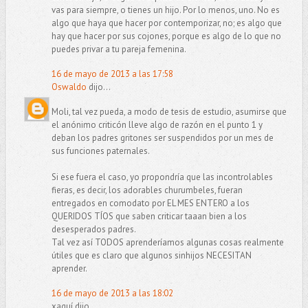
vas para siempre, o tienes un hijo. Por lo menos, uno. No es
algo que haya que hacer por contemporizar, no; es algo que
hay que hacer por sus cojones, porque es algo de lo que no
puedes privar a tu pareja femenina.
16 de mayo de 2013 a las 17:58
Oswaldo
dijo...
Moli, tal vez pueda, a modo de tesis de estudio, asumirse que
el anónimo criticón lleve algo de razón en el punto 1 y
deban los padres gritones ser suspendidos por un mes de
sus funciones paternales.
Si ese fuera el caso, yo propondría que las incontrolables
fieras, es decir, los adorables churumbeles, fueran
entregados en comodato por EL MES ENTERO a los
QUERIDOS TÍOS que saben criticar taaan bien a los
desesperados padres.
Tal vez así TODOS aprenderíamos algunas cosas realmente
útiles que es claro que algunos sinhijos NECESITAN
aprender.
16 de mayo de 2013 a las 18:02
xaquí dijo...