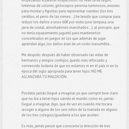
empezando a parecer sospechoso: no veas la de Legos,
linternas de colores, giróscopos-peonza-luminosos, aviones
para montar y figuritas para representar cuentos (los tres
cerditos, el perro de las nieves...) he tenido que comprar para
reducir los daños a unos 60€ por visita (una lámpara, una
jarra de cristal, almohadones manchados...); al principio, que
no tenía equipamiento juguetil para mantenerlos
concentrados en juegos en los que además de jugar
aprendan algo, los daños eran de un costo inasumible...
Me despido: después de haber observado las vidas de
hermanos y amigos conhijos, quedo más reforzado y
convencido todavía de que no estamos ni en el país ni en la
época del siglo apropiada para tener hijos: NO ME
ALCANZARÁ TU MALDICIÓN.
Posdata: jamás llegué a imaginar, yo que siempre tuve claro
que no iba a tener hijos siendo el mundo como es, jamás
llegué a imaginar, digo, que de vez en cuando me tocara
recoger a alguno de los seis niños de la manada en alguno
de los tres colegios/guardería a los que asisten.
Es más, jamás pensé que conocería la dirección de tres