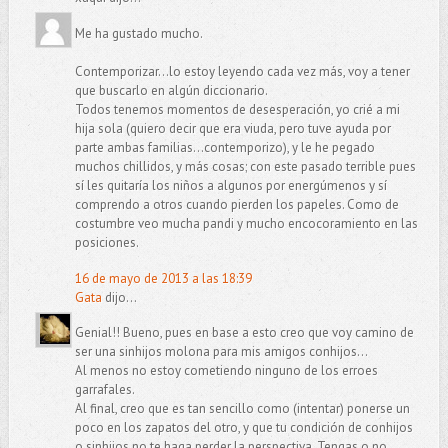
Me ha gustado mucho.
Contemporizar...lo estoy leyendo cada vez más, voy a tener
que buscarlo en algún diccionario.
Todos tenemos momentos de desesperación, yo crié a mi
hija sola (quiero decir que era viuda, pero tuve ayuda por
parte ambas familias...contemporizo), y le he pegado
muchos chillidos, y más cosas; con este pasado terrible pues
sí les quitaría los niños a algunos por energúmenos y sí
comprendo a otros cuando pierden los papeles. Como de
costumbre veo mucha pandi y mucho encocoramiento en las
posiciones.
16 de mayo de 2013 a las 18:39
Gata
dijo...
Genial!! Bueno, pues en base a esto creo que voy camino de
ser una sinhijos molona para mis amigos conhijos...
Al menos no estoy cometiendo ninguno de los erroes
garrafales.
Al final, creo que es tan sencillo como (intentar) ponerse un
poco en los zapatos del otro, y que tu condición de conhijos
o sinhijos no te haga perder la perspectiva. Tengas o no