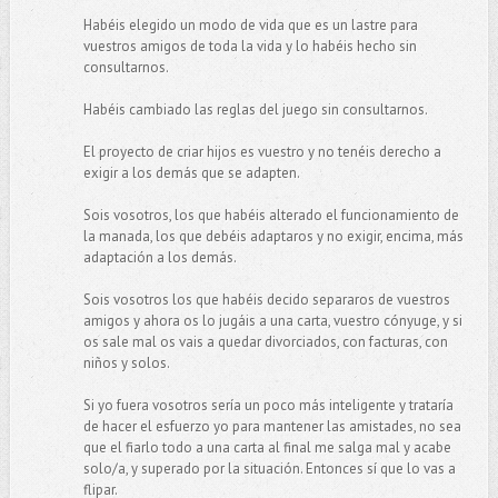
Habéis elegido un modo de vida que es un lastre para
vuestros amigos de toda la vida y lo habéis hecho sin
consultarnos.
Habéis cambiado las reglas del juego sin consultarnos.
El proyecto de criar hijos es vuestro y no tenéis derecho a
exigir a los demás que se adapten.
Sois vosotros, los que habéis alterado el funcionamiento de
la manada, los que debéis adaptaros y no exigir, encima, más
adaptación a los demás.
Sois vosotros los que habéis decido separaros de vuestros
amigos y ahora os lo jugáis a una carta, vuestro cónyuge, y si
os sale mal os vais a quedar divorciados, con facturas, con
niños y solos.
Si yo fuera vosotros sería un poco más inteligente y trataría
de hacer el esfuerzo yo para mantener las amistades, no sea
que el fiarlo todo a una carta al final me salga mal y acabe
solo/a, y superado por la situación. Entonces sí que lo vas a
flipar.