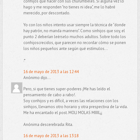
conhijos qué hacer con sus churumbeles. Si alguna vez lo
hago y me responden "no tienes ni idea", me lo habré
merecido, por descontado.
Yo con los niños intento usar siempre la técnica de "donde
hay patrón, no manda marinero". Como sinhijos que soy, el
punto 2 deberían leérselo muchos adultos. Sobre todo los
conhijoscrecidos, que parecen no recordar cómo se ponen
los niños pequeños ante según qué estímulos...
:*
16 de mayo de 2013 a las 12:44
Anónimo dijo...
Pero, si que tienes super-poderes ¡Me has leído el
pensamiento de cabo a rabo!.
Soy conhijos y es difícil, a veces las relaciones con los
sinhijos, llevamos otro horario y otra prespectiva de la vida.
Me ha encantado el post. MOLI MOLAS MIIIIL¡¡
Anónima descerebrada: Rita.
16 de mayo de 2013 a las 13:18