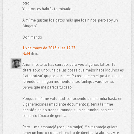
otro.
Y entonces habrás terminado.
A mí me gustan los gatos más que los niños, pero soy un
"singato".
Don Mendo
16 de mayo de 2013 a las 17:27
NáN
dijo...
Anónimo, te lo has currado, pero veo algunos fallos. Te
citaré solo uno: una de las cosas que mejor hace Molinos es
"categorizar" grupos sociales. Y creo que en el post no se ha
referido en ningún momento a los "sinhijos varones
sin
pareja
, que me parece tu caso.
Porque mi firme voluntad, conociendo a mi familia hasta en
5 generaciones (mediante documentos), tenía la firme
decisión de no traer al mundo a un churumbel con ese
conjunto tóxico de genes.
Pero... me emparejé (con una mujer). Y si tu pareja quiere
tener un hijo, o coges el cepillo de dientes, la abrazas y te