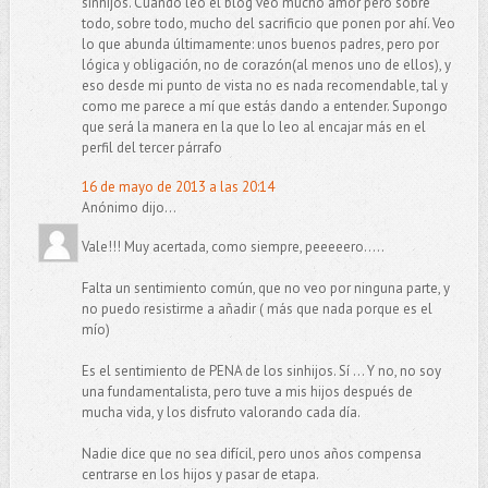
sinhijos. Cuando leo el blog veo mucho amor pero sobre
todo, sobre todo, mucho del sacrificio que ponen por ahí. Veo
lo que abunda últimamente: unos buenos padres, pero por
lógica y obligación, no de corazón(al menos uno de ellos), y
eso desde mi punto de vista no es nada recomendable, tal y
como me parece a mí que estás dando a entender. Supongo
que será la manera en la que lo leo al encajar más en el
perfil del tercer párrafo
16 de mayo de 2013 a las 20:14
Anónimo dijo...
Vale!!! Muy acertada, como siempre, peeeeero.....
Falta un sentimiento común, que no veo por ninguna parte, y
no puedo resistirme a añadir ( más que nada porque es el
mío)
Es el sentimiento de PENA de los sinhijos. Sí ... Y no, no soy
una fundamentalista, pero tuve a mis hijos después de
mucha vida, y los disfruto valorando cada día.
Nadie dice que no sea difícil, pero unos años compensa
centrarse en los hijos y pasar de etapa.