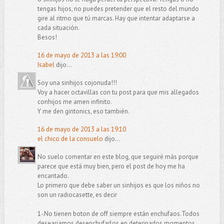
tengas hijos, no puedes pretender que el resto del mundo
gire al ritmo que tú marcas. Hay que intentar adaptarse a
cada situación.
Besos!
16 de mayo de 2013 a las 19:00
Isabel
dijo...
Soy una sinhijos cojonuda!!!
Voy a hacer octavillas con tu post para que mis allegados
conhijos me amen infinito.
Y me den gintonics, eso también.
16 de mayo de 2013 a las 19:10
el chico de la consuelo
dijo...
No suelo comentar en este blog, que seguiré más porque
parece que está muy bien, pero el post de hoy me ha
encantado.
Lo primero que debe saber un sinhijos es que los niños no
son un radiocasette, es decir
1-.No tienen boton de off siempre están enchufaos.Todos
deseariamos desenchufarlos en deterinados momentos