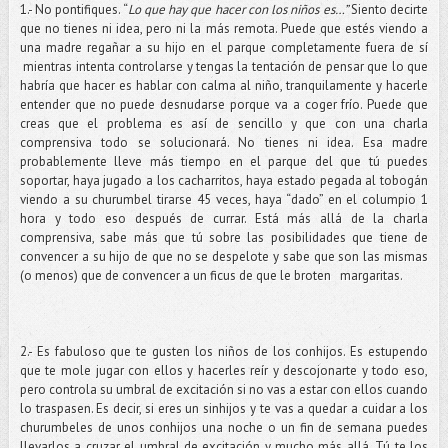
1.- No pontifiques. “
Lo que hay que hacer con los niños es…”
Siento decirte
que no tienes ni idea, pero ni la más remota. Puede que estés viendo a
una madre regañar a su hijo en el parque completamente fuera de sí
mientras intenta controlarse y tengas la tentación de pensar que lo que
habría que hacer es hablar con calma al niño, tranquilamente y hacerle
entender que no puede desnudarse porque va a coger frío. Puede que
creas que el problema es así de sencillo y que con una charla
comprensiva todo se solucionará. No tienes ni idea. Esa madre
probablemente lleve más tiempo en el parque del que tú puedes
soportar, haya jugado a los cacharritos, haya estado pegada al tobogán
viendo a su churumbel tirarse 45 veces, haya “dado” en el columpio 1
hora y todo eso después de currar. Está más allá de la charla
comprensiva, sabe más que tú sobre las posibilidades que tiene de
convencer a su hijo de que no se despelote y sabe que son las mismas
(o menos) que de convencer a un ficus de que le broten margaritas.
2.- Es fabuloso que te gusten los niños de los conhijos. Es estupendo
que te mole jugar con ellos y hacerles reír y descojonarte y todo eso,
pero controla su umbral de excitación si no vas a estar con ellos cuando
lo traspasen. Es decir, si eres un sinhijos y te vas a quedar a cuidar a los
churumbeles de unos conhijos una noche o un fin de semana puedes
llevarlos a cruzar el umbral de excitación y mucho más allá. Tú te los