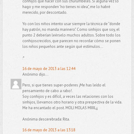
conhijos qué hacer con sus churumbeles. Si alguna vez lo
hago y me responden "no tienes ni idea", me lo habré
merecido, por descontado.
Yo con los niños intento usar siempre la técnica de "donde
hay patrón, no manda marinero". Como sinhijos que soy, el
punto 2 deberían leérselo muchos adultos. Sobre todo los
conhijoscrecidos, que parecen no recordar cómo se ponen
los niños pequeños ante según qué estímulos...
:*
16 de mayo de 2013 a las 12:44
Anónimo dijo...
Pero, si que tienes super-poderes ¡Me has leído el
pensamiento de cabo a rabo!.
Soy conhijos y es difícil, a veces las relaciones con los
sinhijos, llevamos otro horario y otra prespectiva de la vida.
Me ha encantado el post. MOLI MOLAS MIIIIL¡¡
Anónima descerebrada: Rita.
16 de mayo de 2013 a las 13:18