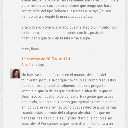
evitan desde hace siete meses (cuando nació mi churumbel)
pero me envían correos diciéndome qué tengo que hacer
con mi vida, del tipo "adapta sus rutinas a la tuya", "busca
tiempo para ti, déjale la niña a la abuela", etc.
Bravo, bravo y bravo. Y añado que me alegro un montón por
lo del libro, que me río un montón con los posts de
hostilidad y que te vi en la tele y me alegré.
Marty Ryan
16 de mayo de 2013 a las 12:41
Ana María
dijo...
No hay frase que más odie en el mundo, después del
triunvirato "porque sí/porque no/no lo sé" como respuestas
que te ofrece un adulto polineuronal a una pregunta
compleja, que la de "es que no tienes ni idea de lo que es...".
Dios mío, combustiono de pensarla. Hay gente que la usa
para todo, con lo cual, cuando (por ejemplo) eres el primer
amigo que se va a vivir solo, no puedes decirle a los demás,
cuando estás al borde del colapso absoluto, "es que no
tienes ni idea de lo que es...". ¡Pues claro que no lo sé, no
seas obvio! Por supuesto que no le diré jamásnunca a un