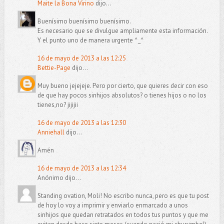
Maite la Bona Virino
dijo...
Buenísimo buenísimo buenísimo.
Es necesario que se divulgue ampliamente esta información.
Y el punto uno de manera urgente ^_^
16 de mayo de 2013 a las 12:25
Bettie-Page
dijo...
Muy bueno jejejeje. Pero por cierto, que quieres decir con eso
de que hay pocos sinhijos absolutos? o tienes hijos o no los
tienes,no? jijijii
16 de mayo de 2013 a las 12:30
Anniehall
dijo...
Amén
16 de mayo de 2013 a las 12:34
Anónimo dijo...
Standing ovation, Moli! No escribo nunca, pero es que tu post
de hoy lo voy a imprimir y enviarlo enmarcado a unos
sinhijos que quedan retratados en todos tus puntos y que me