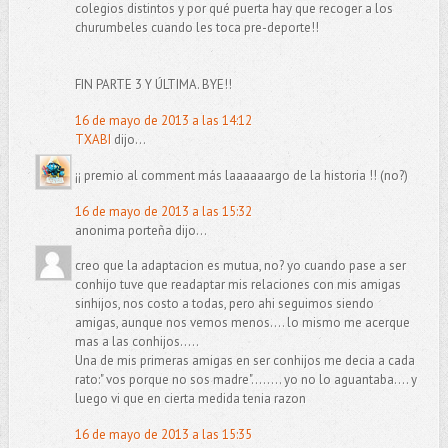
colegios distintos y por qué puerta hay que recoger a los
churumbeles cuando les toca pre-deporte!!
FIN PARTE 3 Y ÚLTIMA. BYE!!
16 de mayo de 2013 a las 14:12
TXABI
dijo...
¡¡ premio al comment más laaaaaargo de la historia !! (no?)
16 de mayo de 2013 a las 15:32
anonima porteña dijo...
creo que la adaptacion es mutua, no? yo cuando pase a ser
conhijo tuve que readaptar mis relaciones con mis amigas
sinhijos, nos costo a todas, pero ahi seguimos siendo
amigas, aunque nos vemos menos.... lo mismo me acerque
mas a las conhijos.....
Una de mis primeras amigas en ser conhijos me decia a cada
rato:" vos porque no sos madre"........ yo no lo aguantaba.... y
luego vi que en cierta medida tenia razon
16 de mayo de 2013 a las 15:35