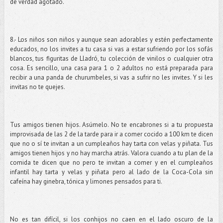
de verdad agotado.
8.- Los niños son niños y aunque sean adorables y estén perfectamente
educados, no los invites a tu casa si vas a estar sufriendo por los sofás
blancos, tus figuritas de Lladró, tu colección de vinilos o cualquier otra
cosa. Es sencillo, una casa para 1 o 2 adultos no está preparada para
recibir a una panda de churumbeles, si vas a sufrir no les invites. Y si les
invitas no te quejes.
Tus amigos tienen hijos. Asúmelo. No te encabrones si a tu propuesta
improvisada de las 2 de la tarde para ir a comer cocido a 100 km te dicen
que no o sí te invitan a un cumpleaños hay tarta con velas y piñata. Tus
amigos tienen hijos y no hay marcha atrás. Valora cuando a tu plan de la
comida te dicen que no pero te invitan a comer y en el cumpleaños
infantil hay tarta y velas y piñata pero al lado de la Coca-Cola sin
cafeína hay ginebra, tónica y limones pensados para ti.
No es tan difícil, si los conhijos no caen en el lado oscuro de la