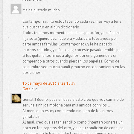
Me ha gustado mucho.
Contemporizar...lo estoy leyendo cada vez más, voy a tener
que buscarlo en algún diccionario.
Todos tenemos momentos de desesperación, yo crié a mi
hija sola (quiero decir que era viuda, pero tuve ayuda por
parte ambas familias...contemporizo), y le he pegado
muchos chillidos, y más cosas; con este pasado terrible pues
sí les quitaría los niños a algunos por energúmenos y sí
comprendo a otros cuando pierden los papeles. Como de
costumbre veo mucha pandi y mucho encocoramiento en las
posiciones.
16 de mayo de 2013 a las 18:39
Gata
dijo...
Genial!! Bueno, pues en base a esto creo que voy camino de
ser una sinhijos molona para mis amigos conhijos...
Al menos no estoy cometiendo ninguno de los erroes
garrafales.
Al final, creo que es tan sencillo como (intentar) ponerse un
poco en los zapatos del otro, y que tu condición de conhijos
o sinhijos no te haga perder la perspectiva. Tengas o no