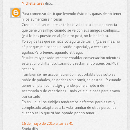
Michelle Grey
dijo...
Para comenzar, decir que leyendo ésto mis ganas de no tener
hijos aumentan sin cesar.
Creo que al ser madre se te ha olvidado la santa paciencia
que tiene un sinhijo cuando se ve con sus amigos conhijos...
(y si lo has puesto en algún otro post, no lo he leído).
Yo soy de las que se hace coleguita de los hij@s, es más, no
sé por qué, me cogen un cariño especial, y a veces me
agobia. Pero bueno, aguanto el trago.
Resulta muy pesado intentar entablar conversación mientras
está el crío chillando, llorando y reclamando atención. MUY
pesado.
También se me acaba haciendo insoportable que sólo se
hable de pañales, de noches sin dormir, de gastos... Y cuando
tienes un plan con ell@s grande, por ejemplo ir de
acampada o de vacaciones... más vale que cada pareja vaya
por su lado!
En fin... que los sinhijos tendremos defectos, pero es muy
complicado adaptarse a la vida familiar de otras personas
cuando es lo que tú has optado por no tener!
16 de mayo de 2013 a las 22:41
Sonia dijo...