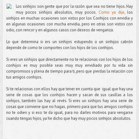
Los sinhijos son gente que por la razón que sea no tiene hijos. Hay
muy pocos sinhijos absolutos, muy pocos.
Como ya dije
, los
sinhijos en muchas ocasiones son vistos por los Conhijos con envidia y
en algunas ocasiones con mucha envidia, pero en otras son vistos con
odio, con rencor y en algunos casos con deseos de venganza.
Lo que determina si ers un sinhijos estupendo o un sinhijos cabrón
depende de como te comportes con los hijos de los conhijos.
Si eres un sinhijos que directamente no te relacionas con los hijos de los
conhijos es muy posible seas muy muy envidiado por tu vida sin
compromisos y plena de tiempo para ti, pero que pierdas la relación con
tus amigos conhijos.
Si te relacionas con ellos hay que tener en cuenta que i
gual que hay una
serie de cosas que los conhijos hacen y sacan de sus casillas a los
sinhijos, también las hay al revés. Si eres un sinhijos hay una serie de
cosas que conviene que no hagas, primero para que tus amigos conhijos
no te odien y si eso te da igual, para no darles motivos para vengarse
cuando tengas hijos, ya he dicho que hay muy pocos sinhijos absolutos.