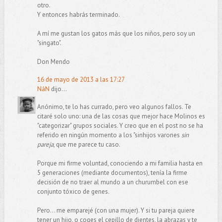
otro.
Y entonces habrás terminado.
A mí me gustan los gatos más que los niños, pero soy un
"singato".
Don Mendo
16 de mayo de 2013 a las 17:27
NáN
dijo...
Anónimo, te lo has currado, pero veo algunos fallos. Te
citaré solo uno: una de las cosas que mejor hace Molinos es
"categorizar" grupos sociales. Y creo que en el post no se ha
referido en ningún momento a los "sinhijos varones
sin
pareja
, que me parece tu caso.
Porque mi firme voluntad, conociendo a mi familia hasta en
5 generaciones (mediante documentos), tenía la firme
decisión de no traer al mundo a un churumbel con ese
conjunto tóxico de genes.
Pero... me emparejé (con una mujer). Y si tu pareja quiere
tener un hijo, o coges el cepillo de dientes, la abrazas y te