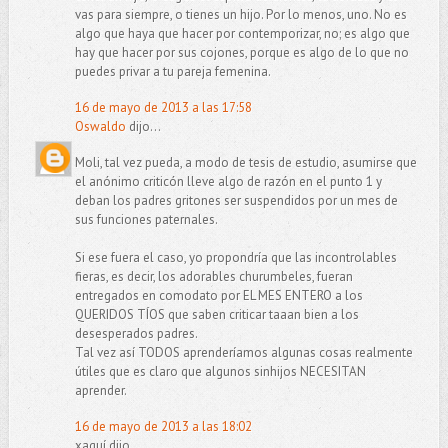
vas para siempre, o tienes un hijo. Por lo menos, uno. No es
algo que haya que hacer por contemporizar, no; es algo que
hay que hacer por sus cojones, porque es algo de lo que no
puedes privar a tu pareja femenina.
16 de mayo de 2013 a las 17:58
Oswaldo
dijo...
Moli, tal vez pueda, a modo de tesis de estudio, asumirse que
el anónimo criticón lleve algo de razón en el punto 1 y
deban los padres gritones ser suspendidos por un mes de
sus funciones paternales.
Si ese fuera el caso, yo propondría que las incontrolables
fieras, es decir, los adorables churumbeles, fueran
entregados en comodato por EL MES ENTERO a los
QUERIDOS TÍOS que saben criticar taaan bien a los
desesperados padres.
Tal vez así TODOS aprenderíamos algunas cosas realmente
útiles que es claro que algunos sinhijos NECESITAN
aprender.
16 de mayo de 2013 a las 18:02
xaquí dijo...