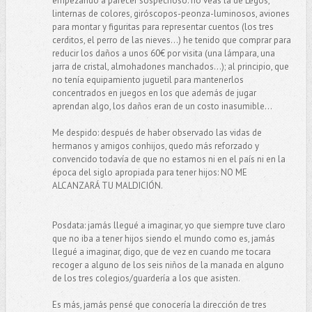
empezando a parecer sospechoso: no veas la de Legos,
linternas de colores, giróscopos-peonza-luminosos, aviones
para montar y figuritas para representar cuentos (los tres
cerditos, el perro de las nieves...) he tenido que comprar para
reducir los daños a unos 60€ por visita (una lámpara, una
jarra de cristal, almohadones manchados...); al principio, que
no tenía equipamiento juguetil para mantenerlos
concentrados en juegos en los que además de jugar
aprendan algo, los daños eran de un costo inasumible...
Me despido: después de haber observado las vidas de
hermanos y amigos conhijos, quedo más reforzado y
convencido todavía de que no estamos ni en el país ni en la
época del siglo apropiada para tener hijos: NO ME
ALCANZARÁ TU MALDICIÓN.
Posdata: jamás llegué a imaginar, yo que siempre tuve claro
que no iba a tener hijos siendo el mundo como es, jamás
llegué a imaginar, digo, que de vez en cuando me tocara
recoger a alguno de los seis niños de la manada en alguno
de los tres colegios/guardería a los que asisten.
Es más, jamás pensé que conocería la dirección de tres