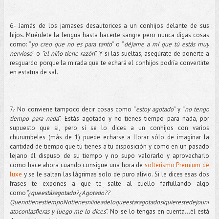
6.- Jamás de los jamases desautorices a un conhijos delante de sus
hijos. Muérdete la lengua hasta hacerte sangre pero nunca digas cosas
como: “
yo creo que no es para tanto
” o “
déjame a mí que tú estás muy
nervioso
” o
“el niño tiene razón
”. Y si las sueltas, asegúrate de ponerte a
resguardo porque la mirada que te echará el conhijos podría convertirte
en estatua de sal.
7.- No conviene tampoco decir cosas como “
estoy agotado
” y “
no tengo
tiempo para nada
”. Estás agotado y no tienes tiempo para nada, por
supuesto que si, pero si se lo dices a un conhijos con varios
churumbeles (más de 1) puede echarse a llorar sólo de imaginar la
cantidad de tiempo que tú tienes a tu disposición y como en un pasado
lejano él dispuso de su tiempo y no supo valorarlo y aprovecharlo
como hace ahora cuando consigue una hora de
solterismo Premium de
luxe
y se le saltan las lágrimas solo de puro alivio. Si le dices esas dos
frases te expones a que te salte al cuello farfullando algo
como
“¿queestásagotado?¿Agotado??
QuenotienestiempoNotienesniideadeloqueestaragotadosiquierestedejounr
atoconlasfieras y luego me lo dices
”. No se lo tengas en cuenta…él está