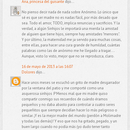
Ana, princesa del guisante
dijo...
No pienso decir nada de nada sobre Anónimo. Lo único que
sé es que ser madre no es nadas fácil, por más desado que
sea. Todo el amor, TODO, implica renuncias y sacrificios. Y la
verdad, a algún Sinhijos le importará una mierda la amistad
de alguien que tiene hijos, siempre hay amistades "menores".
Y por último, la maternidad me ja servido para muchas cosas,
entre ellas, para hacer una cura grande de humildad, cuántas
palabras como las de anónimo me he llegado a tragar....
Aunque, visto lo visto, mejor que no se reproduzca, claro.
16 de mayo de 2013 a las 16:07
Dolores
dijo...
Hace unos meses se escuchó un grito de madre desgarrador
por la ventana del patio y me comporté como una
asquerosa sinhijos :P Menos mal que mi madre quiso
compartir conmigo sus recuerdos de cuándo éramos
pequeños y no daba abasto para controlar a cuatro seres
pequeñitos que siempre decidían hacer lo más peligroso o
similar. ¡Y es la mejor madre del mundo (perdón a Molimadre
y todas las demás)! Y eso que nos ha gritado, pegado, y un
buen largo cuando no podía más (yo dudo tener tanto