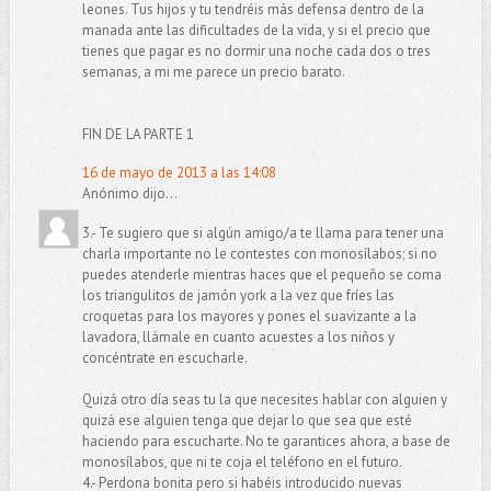
leones. Tus hijos y tu tendréis más defensa dentro de la
manada ante las dificultades de la vida, y si el precio que
tienes que pagar es no dormir una noche cada dos o tres
semanas, a mi me parece un precio barato.
FIN DE LA PARTE 1
16 de mayo de 2013 a las 14:08
Anónimo dijo...
3.- Te sugiero que si algún amigo/a te llama para tener una
charla importante no le contestes con monosílabos; si no
puedes atenderle mientras haces que el pequeño se coma
los triangulitos de jamón york a la vez que fríes las
croquetas para los mayores y pones el suavizante a la
lavadora, llámale en cuanto acuestes a los niños y
concéntrate en escucharle.
Quizá otro día seas tu la que necesites hablar con alguien y
quizá ese alguien tenga que dejar lo que sea que esté
haciendo para escucharte. No te garantices ahora, a base de
monosílabos, que ni te coja el teléfono en el futuro.
4.- Perdona bonita pero si habéis introducido nuevas