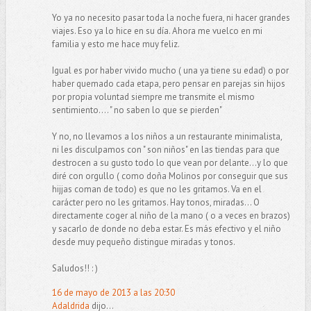
Yo ya no necesito pasar toda la noche fuera, ni hacer grandes
viajes. Eso ya lo hice en su día. Ahora me vuelco en mi
familia y esto me hace muy feliz.
Igual es por haber vivido mucho ( una ya tiene su edad) o por
haber quemado cada etapa, pero pensar en parejas sin hijos
por propia voluntad siempre me transmite el mismo
sentimiento.... " no saben lo que se pierden"
Y no, no llevamos a los niños a un restaurante minimalista,
ni les disculpamos con " son niños" en las tiendas para que
destrocen a su gusto todo lo que vean por delante...y lo que
diré con orgullo ( como doña Molinos por conseguir que sus
hijjas coman de todo) es que no les gritamos. Va en el
carácter pero no les gritamos. Hay tonos, miradas... O
directamente coger al niño de la mano ( o a veces en brazos)
y sacarlo de donde no deba estar. Es más efectivo y el niño
desde muy pequeño distingue miradas y tonos.
Saludos!! : )
16 de mayo de 2013 a las 20:30
Adaldrida
dijo...