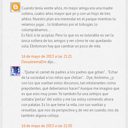
Cuando tenía veinte años, mi mejor amiga era una madre
soltera, cuatro años mayor que yo y con un hojo de tres
añitos. Nuestro plan era merendar en el parque mientras lo
veíamos jugar... lo tirábamos por el tobogán, lo
columpiábamos...
Es fácil si te acoplas. Pero lo que no es tolerable es ser la
única soltera de tus amigos y ver cómo te vas quedando
sola. Ebntonces hay que cambiar un poco de vida.
16 de mayo de 2013 a las 21:21
DesastremaDre
dijo...
..."Quitar el carnet de padres a los padres que gritan"... "Echar
de la sociedad a los niños que chillan"... Oye, Anónimo, ¿y
con los que sueltan estos discursos, tan intolerantes como
prepotentes, qué deberíamos hacer? Aunque me imagino que
es que eres muy joven. Yo también fui una sinhijos que
soltaba "perlas" del estilo y me las estoy comiendo ahora
con patatas. Es lo que tiene la vida, con sus vueltas y
revueltas, que nos da perspectiva y, de vez en cuando, nos da
también alguna colleja.
16 de mayo de 2013 a las 21:30