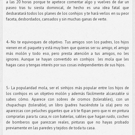
a las 20 horas porque te apetece comentar algo y vuelves de dar un
paseo tras tu siesta dominical, de hecho es una idea fatal que
desbaratará todos los planes de los conhijos y te hará verlos en su peor
faceta, desbordados, cansados y sin muchas ganas de verte.
4.- No te equivoques de objetivo. Tus amigos son los padres, los hijos
vienen en el paquete y está muy bien que quieras ser su amigo, el amigo
más molón y todo eso, pero presta atención a tus amigos, no les
ignores. Aunque se hayan convertido en conhijos les mola que les
hagas caso y tengas interés por sus cosas independientes de sus hijos.
5.- La popularidad mola, ser el sinhijos más popular entre los hijos de
los conhijos es un objetivo molón y además fácilmente alcanzable si
sabes cómo. Aparece con sobres de cromos (tolerables), con un
chupachups (tolerable), un libro (padres haciéndote la ola) pero no
aparezcas con peluches gigantes que a ti te flipan pero que ni en pintura
comprarías para tu casa, ni con baterías, sables que hagan ruido, coches
de bomberos que parezcan reales, pinturas que no hayas probado
previamente en las paredes y tejidos de toda tu casa.