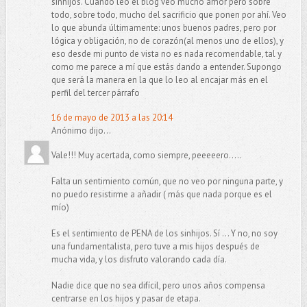
sinhijos. Cuando leo el blog veo mucho amor pero sobre
todo, sobre todo, mucho del sacrificio que ponen por ahí. Veo
lo que abunda últimamente: unos buenos padres, pero por
lógica y obligación, no de corazón(al menos uno de ellos), y
eso desde mi punto de vista no es nada recomendable, tal y
como me parece a mí que estás dando a entender. Supongo
que será la manera en la que lo leo al encajar más en el
perfil del tercer párrafo
16 de mayo de 2013 a las 20:14
Anónimo dijo...
Vale!!! Muy acertada, como siempre, peeeeero.....
Falta un sentimiento común, que no veo por ninguna parte, y
no puedo resistirme a añadir ( más que nada porque es el
mío)
Es el sentimiento de PENA de los sinhijos. Sí ... Y no, no soy
una fundamentalista, pero tuve a mis hijos después de
mucha vida, y los disfruto valorando cada día.
Nadie dice que no sea difícil, pero unos años compensa
centrarse en los hijos y pasar de etapa.