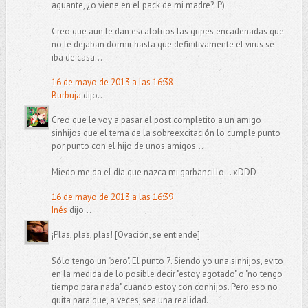
aguante, ¿o viene en el pack de mi madre? :P)
Creo que aún le dan escalofríos las gripes encadenadas que
no le dejaban dormir hasta que definitivamente el virus se
iba de casa...
16 de mayo de 2013 a las 16:38
Burbuja
dijo...
Creo que le voy a pasar el post completito a un amigo
sinhijos que el tema de la sobreexcitación lo cumple punto
por punto con el hijo de unos amigos...
Miedo me da el día que nazca mi garbancillo... xDDD
16 de mayo de 2013 a las 16:39
Inés
dijo...
¡Plas, plas, plas! [Ovación, se entiende]
Sólo tengo un "pero". El punto 7. Siendo yo una sinhijos, evito
en la medida de lo posible decir "estoy agotado" o "no tengo
tiempo para nada" cuando estoy con conhijos. Pero eso no
quita para que, a veces, sea una realidad.