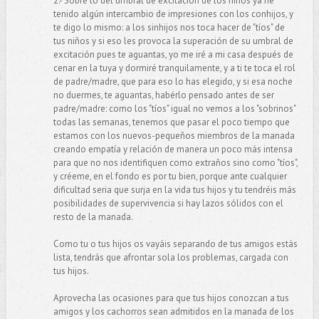
2.- Sobre lo del umbral de excitación de los niños ya he
tenido algún intercambio de impresiones con los conhijos, y
te digo lo mismo: a los sinhijos nos toca hacer de "tíos" de
tus niños y si eso les provoca la superación de su umbral de
excitación pues te aguantas, yo me iré a mi casa después de
cenar en la tuya y dormiré tranquilamente, y a ti te toca el rol
de padre/madre, que para eso lo has elegido, y si esa noche
no duermes, te aguantas, habérlo pensado antes de ser
padre/madre: como los "tíos" igual no vemos a los "sobrinos"
todas las semanas, tenemos que pasar el poco tiempo que
estamos con los nuevos-pequeños miembros de la manada
creando empatía y relación de manera un poco más intensa
para que no nos identifiquen como extraños sino como "tíos",
y créeme, en el fondo es por tu bien, porque ante cualquier
dificultad seria que surja en la vida tus hijos y tu tendréis más
posibilidades de supervivencia si hay lazos sólidos con el
resto de la manada.
Como tu o tus hijos os vayáis separando de tus amigos estás
lista, tendrás que afrontar sola los problemas, cargada con
tus hijos.
Aprovecha las ocasiones para que tus hijos conozcan a tus
amigos y los cachorros sean admitidos en la manada de los