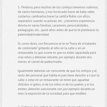
1.- Perdona, pero muchos de los conhijos tenemos sobrinos,
de varios hermanos, y nos ha tocado hacer de baby-sitter,
cuidarlos, cambiarlos,hacer la cartilla Rubio con ellos,
separarlos cuando se pelean, etc., y tenemos experiencia
directa en varias familias, caracteres, personalidades,
pedagogías, etc., quizá años antes de que tu te plantearas la
paternidad/maternidad.
Si, como dices, con frecuencia se te ve "fuera de sí tratando
de controlarte" gritando al niño en la calle o en un
restaurante, lo que ocurre es que no estás capacitada para
criar niños y deberían retirarte, por ejemplo durante dos
meses, el carnet de padre/madre.
Igualmente deberías ser consciente de que los sinhijos y el
resto del personal que habita el país tiene derecho a ir por la
calle o estar en un restaurante sin tener que aguantar
chillidos ni gritos, ni de los niños ni de los padres, y si los
emites, deberían sancionarte con, por ejemplo durante un
mes, la expulsión de la sociedad, para que medites.