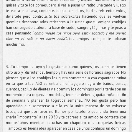
guisas y tú te los comes, pero si vas a pasar un ratito una tarde y luego
te vas a ir a casa, contente. Juega con ellos, hazles reír, entretenlos,
diviértete pero controla. Si los sobrexcitas haciendo que se vuelvan
gremlins descontrolados reticentes a la rutina que tu amigos conhijos
han conseguido elaborar a base de sudor, sangre y lágrimas y te piras a
casa pensando “
como molan los niños pero estoy agotado y me pienso
tirar en el sofá a no hacer nada”
…tus amigos conhijos te odiarán
muchísimo.
3.- Tu tiempo es tuyo y lo gestionas como quieres, los conhijos tienen
otro uso y “disfrute” del tiempo y hay una serie de horarios sagrados. No
pienses que a los conhijos les gusta someterse a esa espantosa rutina
en la que a las 7:30 se entra en un agujero negro de baños, cenas,
cuentos, cepillo de dientes y a dormir y los domingos por la tarde son un
momento para organizar mochilas, terminar deberes, quitar roña del fin
de semana y planear la logística semanal. NO les gusta pero han
aprendido que someterse a ella es la única manera de no volverse
locos, así que por favor, no llames por teléfono queriendo tener una
charla “importante” a las 20:30 y te cabrees si tu amigo te contesta con
monosílabos mientras escuchas un chapoteo o s croquetas freírse.
Tampoco es buena idea aparecer en casa de unos conhijos un domingo