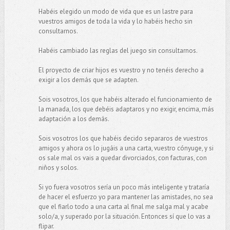
Habéis elegido un modo de vida que es un lastre para
vuestros amigos de toda la vida y lo habéis hecho sin
consultarnos.
Habéis cambiado las reglas del juego sin consultarnos.
El proyecto de criar hijos es vuestro y no tenéis derecho a
exigir a los demás que se adapten.
Sois vosotros, los que habéis alterado el funcionamiento de
la manada, los que debéis adaptaros y no exigir, encima, más
adaptación a los demás.
Sois vosotros los que habéis decido separaros de vuestros
amigos y ahora os lo jugáis a una carta, vuestro cónyuge, y si
os sale mal os vais a quedar divorciados, con facturas, con
niños y solos.
Si yo fuera vosotros sería un poco más inteligente y trataría
de hacer el esfuerzo yo para mantener las amistades, no sea
que el fiarlo todo a una carta al final me salga mal y acabe
solo/a, y superado por la situación. Entonces sí que lo vas a
flipar.