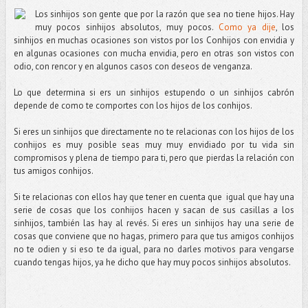
Los sinhijos son gente que por la razón que sea no tiene hijos. Hay
muy pocos sinhijos absolutos, muy pocos.
Como ya dije
, los
sinhijos en muchas ocasiones son vistos por los Conhijos con envidia y
en algunas ocasiones con mucha envidia, pero en otras son vistos con
odio, con rencor y en algunos casos con deseos de venganza.
Lo que determina si ers un sinhijos estupendo o un sinhijos cabrón
depende de como te comportes con los hijos de los conhijos.
Si eres un sinhijos que directamente no te relacionas con los hijos de los
conhijos es muy posible seas muy muy envidiado por tu vida sin
compromisos y plena de tiempo para ti, pero que pierdas la relación con
tus amigos conhijos.
Si te relacionas con ellos hay que tener en cuenta que i
gual que hay una
serie de cosas que los conhijos hacen y sacan de sus casillas a los
sinhijos, también las hay al revés. Si eres un sinhijos hay una serie de
cosas que conviene que no hagas, primero para que tus amigos conhijos
no te odien y si eso te da igual, para no darles motivos para vengarse
cuando tengas hijos, ya he dicho que hay muy pocos sinhijos absolutos.