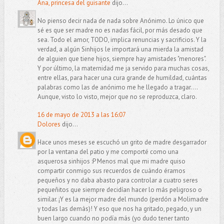
Ana, princesa del guisante
dijo...
No pienso decir nada de nada sobre Anónimo. Lo único que
sé es que ser madre no es nadas fácil, por más desado que
sea. Todo el amor, TODO, implica renuncias y sacrificios. Y la
verdad, a algún Sinhijos le importará una mierda la amistad
de alguien que tiene hijos, siempre hay amistades "menores".
Y por último, la maternidad me ja servido para muchas cosas,
entre ellas, para hacer una cura grande de humildad, cuántas
palabras como las de anónimo me he llegado a tragar....
Aunque, visto lo visto, mejor que no se reproduzca, claro.
16 de mayo de 2013 a las 16:07
Dolores
dijo...
Hace unos meses se escuchó un grito de madre desgarrador
por la ventana del patio y me comporté como una
asquerosa sinhijos :P Menos mal que mi madre quiso
compartir conmigo sus recuerdos de cuándo éramos
pequeños y no daba abasto para controlar a cuatro seres
pequeñitos que siempre decidían hacer lo más peligroso o
similar. ¡Y es la mejor madre del mundo (perdón a Molimadre
y todas las demás)! Y eso que nos ha gritado, pegado, y un
buen largo cuando no podía más (yo dudo tener tanto