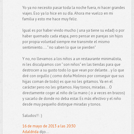
Yo ya no necesito pasar toda la noche fuera, ni hacer grandes
viajes. Eso ya lo hice en su día. Ahora me vuelco en mi
familia y esto me hace muy feliz.
Igual es por haber vivido mucho ( una ya tiene su edad) o por
haber quemado cada etapa, pero pensar en parejas sin hijos
por propia voluntad siempre me transmite el mismo
sentimiento.... " no saben lo que se pierden"
Y no, no llevamos a los niños a un restaurante minimalista,
ni les disculpamos con " son niños" en las tiendas para que
destrocen a su gusto todo lo que vean por delante...y lo que
diré con orgullo ( como doña Molinos por conseguir que sus
hijjas coman de todo) es que no les gritamos. Va en el
carácter pero no les gritamos. Hay tonos, miradas... O
directamente coger al niño de la mano ( o a veces en brazos)
y sacarlo de donde no deba estar. Es más efectivo y el niño
desde muy pequeño distingue miradas y tonos.
Saludos!! : )
16 de mayo de 2013 a las 20:30
Adaldrida
dijo...