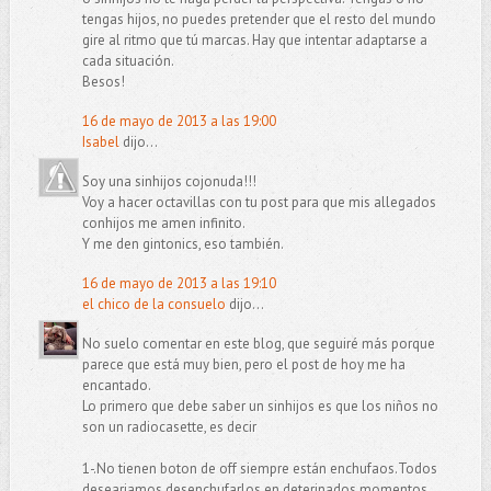
tengas hijos, no puedes pretender que el resto del mundo
gire al ritmo que tú marcas. Hay que intentar adaptarse a
cada situación.
Besos!
16 de mayo de 2013 a las 19:00
Isabel
dijo...
Soy una sinhijos cojonuda!!!
Voy a hacer octavillas con tu post para que mis allegados
conhijos me amen infinito.
Y me den gintonics, eso también.
16 de mayo de 2013 a las 19:10
el chico de la consuelo
dijo...
No suelo comentar en este blog, que seguiré más porque
parece que está muy bien, pero el post de hoy me ha
encantado.
Lo primero que debe saber un sinhijos es que los niños no
son un radiocasette, es decir
1-.No tienen boton de off siempre están enchufaos.Todos
deseariamos desenchufarlos en deterinados momentos