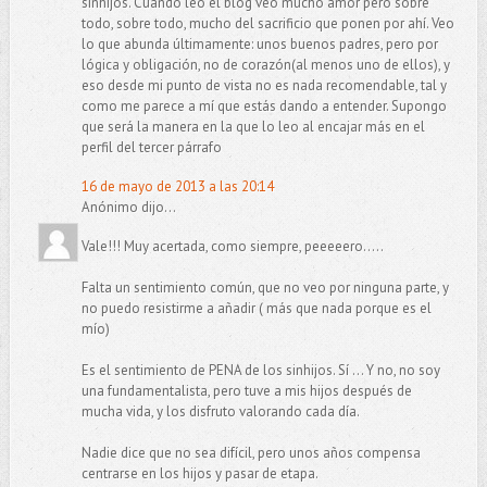
sinhijos. Cuando leo el blog veo mucho amor pero sobre
todo, sobre todo, mucho del sacrificio que ponen por ahí. Veo
lo que abunda últimamente: unos buenos padres, pero por
lógica y obligación, no de corazón(al menos uno de ellos), y
eso desde mi punto de vista no es nada recomendable, tal y
como me parece a mí que estás dando a entender. Supongo
que será la manera en la que lo leo al encajar más en el
perfil del tercer párrafo
16 de mayo de 2013 a las 20:14
Anónimo dijo...
Vale!!! Muy acertada, como siempre, peeeeero.....
Falta un sentimiento común, que no veo por ninguna parte, y
no puedo resistirme a añadir ( más que nada porque es el
mío)
Es el sentimiento de PENA de los sinhijos. Sí ... Y no, no soy
una fundamentalista, pero tuve a mis hijos después de
mucha vida, y los disfruto valorando cada día.
Nadie dice que no sea difícil, pero unos años compensa
centrarse en los hijos y pasar de etapa.