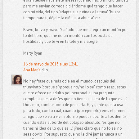
evitan desde hace siete meses (cuando nació mi churumbel)
pero me envían correos diciéndome qué tengo que hacer
con mi vida, del tipo "adapta sus rutinas a la tuya", "busca
tiempo para ti, déjale la niña a la abuela", etc.
Bravo, bravo y bravo. Y añado que me alegro un montón por
lo del libro, que me río un montón con los posts de
hostilidad y que te vi en la tele y me alegré.
Marty Ryan
16 de mayo de 2013 a las 12:41
Ana María
dijo...
No hay frase que más odie en el mundo, después del
triunvirato "porque sí/porque no/no lo sé" como respuestas
que te ofrece un adulto polineuronal a una pregunta
compleja, que la de "es que no tienes ni idea de lo que es...".
Dios mío, combustiono de pensarla. Hay gente que la usa
para todo, con lo cual, cuando (por ejemplo) eres el primer
amigo que se va a vivir solo, no puedes decirle a los demás,
cuando estás al borde del colapso absoluto, "es que no
tienes ni idea de lo que es...". ¡Pues claro que no lo sé, no
seas obvio! Por supuesto que no le diré jamásnunca a un