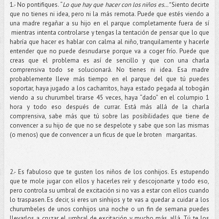
1.- No pontifiques. “
Lo que hay que hacer con los niños es…”
Siento decirte
que no tienes ni idea, pero ni la más remota. Puede que estés viendo a
una madre regañar a su hijo en el parque completamente fuera de sí
mientras intenta controlarse y tengas la tentación de pensar que lo que
habría que hacer es hablar con calma al niño, tranquilamente y hacerle
entender que no puede desnudarse porque va a coger frío. Puede que
creas que el problema es así de sencillo y que con una charla
comprensiva todo se solucionará. No tienes ni idea. Esa madre
probablemente lleve más tiempo en el parque del que tú puedes
soportar, haya jugado a los cacharritos, haya estado pegada al tobogán
viendo a su churumbel tirarse 45 veces, haya “dado” en el columpio 1
hora y todo eso después de currar. Está más allá de la charla
comprensiva, sabe más que tú sobre las posibilidades que tiene de
convencer a su hijo de que no se despelote y sabe que son las mismas
(o menos) que de convencer a un ficus de que le broten margaritas.
2.- Es fabuloso que te gusten los niños de los conhijos. Es estupendo
que te mole jugar con ellos y hacerles reír y descojonarte y todo eso,
pero controla su umbral de excitación si no vas a estar con ellos cuando
lo traspasen. Es decir, si eres un sinhijos y te vas a quedar a cuidar a los
churumbeles de unos conhijos una noche o un fin de semana puedes
llevarlos a cruzar el umbral de excitación y mucho más allá. Tú te los