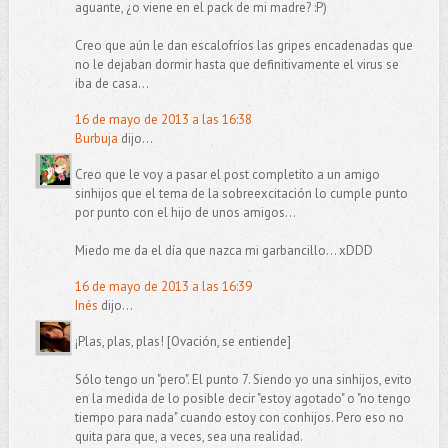
aguante, ¿o viene en el pack de mi madre? :P)
Creo que aún le dan escalofríos las gripes encadenadas que
no le dejaban dormir hasta que definitivamente el virus se
iba de casa...
16 de mayo de 2013 a las 16:38
Burbuja
dijo...
Creo que le voy a pasar el post completito a un amigo
sinhijos que el tema de la sobreexcitación lo cumple punto
por punto con el hijo de unos amigos...
Miedo me da el día que nazca mi garbancillo... xDDD
16 de mayo de 2013 a las 16:39
Inés
dijo...
¡Plas, plas, plas! [Ovación, se entiende]
Sólo tengo un "pero". El punto 7. Siendo yo una sinhijos, evito
en la medida de lo posible decir "estoy agotado" o "no tengo
tiempo para nada" cuando estoy con conhijos. Pero eso no
quita para que, a veces, sea una realidad.