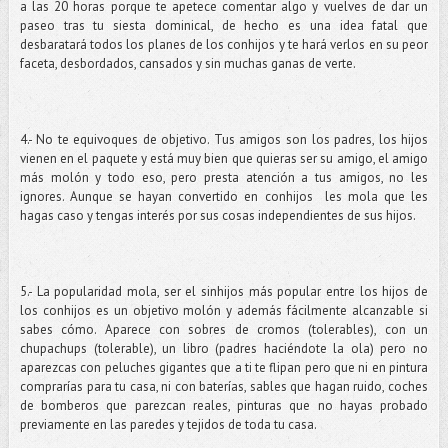
a las 20 horas porque te apetece comentar algo y vuelves de dar un
paseo tras tu siesta dominical, de hecho es una idea fatal que
desbaratará todos los planes de los conhijos y te hará verlos en su peor
faceta, desbordados, cansados y sin muchas ganas de verte.
4.- No te equivoques de objetivo. Tus amigos son los padres, los hijos
vienen en el paquete y está muy bien que quieras ser su amigo, el amigo
más molón y todo eso, pero presta atención a tus amigos, no les
ignores. Aunque se hayan convertido en conhijos les mola que les
hagas caso y tengas interés por sus cosas independientes de sus hijos.
5.- La popularidad mola, ser el sinhijos más popular entre los hijos de
los conhijos es un objetivo molón y además fácilmente alcanzable si
sabes cómo. Aparece con sobres de cromos (tolerables), con un
chupachups (tolerable), un libro (padres haciéndote la ola) pero no
aparezcas con peluches gigantes que a ti te flipan pero que ni en pintura
comprarías para tu casa, ni con baterías, sables que hagan ruido, coches
de bomberos que parezcan reales, pinturas que no hayas probado
previamente en las paredes y tejidos de toda tu casa.