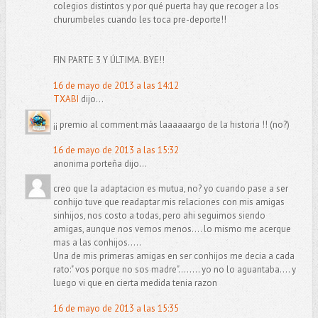
colegios distintos y por qué puerta hay que recoger a los
churumbeles cuando les toca pre-deporte!!
FIN PARTE 3 Y ÚLTIMA. BYE!!
16 de mayo de 2013 a las 14:12
TXABI
dijo...
¡¡ premio al comment más laaaaaargo de la historia !! (no?)
16 de mayo de 2013 a las 15:32
anonima porteña dijo...
creo que la adaptacion es mutua, no? yo cuando pase a ser
conhijo tuve que readaptar mis relaciones con mis amigas
sinhijos, nos costo a todas, pero ahi seguimos siendo
amigas, aunque nos vemos menos.... lo mismo me acerque
mas a las conhijos.....
Una de mis primeras amigas en ser conhijos me decia a cada
rato:" vos porque no sos madre"........ yo no lo aguantaba.... y
luego vi que en cierta medida tenia razon
16 de mayo de 2013 a las 15:35