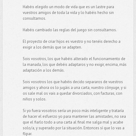
Habéis elegido un modo de vida que es un lastre para
vuestros amigos de toda la vida y lo habéis hecho sin
consultarnos.
Habéis cambiado las reglas del juego sin consultarnos.
El proyecto de criar hijos es vuestro y no tenéis derecho a
exigir a los demás que se adapten.
Sois vosotros, los que habéis alterado el funcionamiento de
la manada, los que debéis adaptaros y no exigir, encima, más
adaptación a los demás.
Sois vosotros los que habéis decido separaros de vuestros
amigos y ahora os lo jugáis a una carta, vuestro cónyuge, y si
os sale mal os vais a quedar divorciados, con facturas, con
niños y solos.
Si yo fuera vosotros sería un poco más inteligente y trataría
de hacer el esfuerzo yo para mantener las amistades, no sea
que el fiarlo todo a una carta al final me salga mal y acabe
solo/a, y superado por la situación. Entonces sí que lo vas a
flipar.