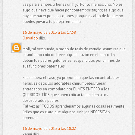
vas para siempre, o tienes un hijo. Por lo menos, uno. No es
algo que haya que hacer por contemporizar, no; es algo que
hay que hacer por sus cojones, porque es algo de lo que no
puedes privar a tu pareja femenina.
16 de mayo de 2013 a las 17:58
Oswaldo
dijo...
Moli, tal vez pueda, a modo de tesis de estudio, asumirse que
el anónimo criticón lleve algo de razón en el punto 1 y
deban los padres gritones ser suspendidos por un mes de
sus funciones paternales.
Si ese fuera el caso, yo propondría que las incontrolables
fieras, es decir, los adorables churumbeles, fueran
entregados en comodato por EL MES ENTERO a los
QUERIDOS TÍOS que saben criticar taaan bien a los
desesperados padres.
Tal vez así TODOS aprenderíamos algunas cosas realmente
útiles que es claro que algunos sinhijos NECESITAN
aprender.
16 de mayo de 2013 a las 18:02
xaquí dijo...