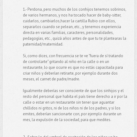
1.- Perdona, pero muchos de los conhijos tenemos sobrinos,
de varios hermanos, y nos ha tocado hacer de baby-sitter,
cuidarlos, cambiarlos,hacer la cartilla Rubio con ellos,
separarlos cuando se pelean, etc., y tenemos experiencia
directa en varias familias, caracteres, personalidades,
pedagogías, etc., quizá años antes de que tu te plantearas la
paternidad/maternidad.
Si, como dices, con frecuencia se te ve "fuera de sí tratando
de controlarte" gritando al niño en la calle o en un
restaurante, lo que ocurre es que no estás capacitada para
criar niños y deberían retirarte, por ejemplo durante dos
meses, el carnet de padre/madre.
Igualmente deberías ser consciente de que los sinhijos y el
resto del personal que habita el país tiene derecho a ir por la
calle o estar en un restaurante sin tener que aguantar
chillidos ni gritos, ni de los niños ni de los padres, y si los
emites, deberían sancionarte con, por ejemplo durante un
mes, la expulsión de la sociedad, para que medites.