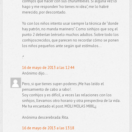
conhijos qué hacer con sus churumbeles. Si alguna vez lo
hago y me responden "no tienes ni idea", me lo habré
merecido, por descontado.
Yo con los niños intento usar siempre la técnica de "donde
hay patrón, no manda marinero". Como sinhijos que soy, el
punto 2 deberían leérselo muchos adultos. Sobre todo los
conhijoscrecidos, que parecen no recordar cómo se ponen
los niños pequeños ante según qué estímulos...
:*
16 de mayo de 2013 a las 12:44
Anónimo dijo...
Pero, si que tienes super-poderes ¡Me has leído el
pensamiento de cabo a rabo!.
Soy conhijos y es difícil, a veces las relaciones con los
sinhijos, llevamos otro horario y otra prespectiva de la vida.
Me ha encantado el post. MOLI MOLAS MIIIIL¡¡
Anónima descerebrada: Rita.
16 de mayo de 2013 a las 13:18