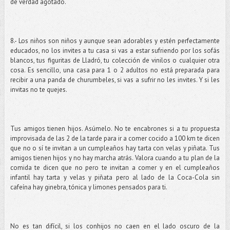
de verdad agotado.
8.- Los niños son niños y aunque sean adorables y estén perfectamente
educados, no los invites a tu casa si vas a estar sufriendo por los sofás
blancos, tus figuritas de Lladró, tu colección de vinilos o cualquier otra
cosa. Es sencillo, una casa para 1 o 2 adultos no está preparada para
recibir a una panda de churumbeles, si vas a sufrir no les invites. Y si les
invitas no te quejes.
Tus amigos tienen hijos. Asúmelo. No te encabrones si a tu propuesta
improvisada de las 2 de la tarde para ir a comer cocido a 100 km te dicen
que no o sí te invitan a un cumpleaños hay tarta con velas y piñata. Tus
amigos tienen hijos y no hay marcha atrás. Valora cuando a tu plan de la
comida te dicen que no pero te invitan a comer y en el cumpleaños
infantil hay tarta y velas y piñata pero al lado de la Coca-Cola sin
cafeína hay ginebra, tónica y limones pensados para ti.
No es tan difícil, si los conhijos no caen en el lado oscuro de la