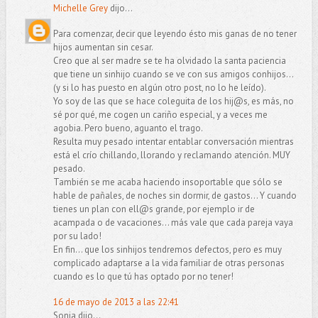
Michelle Grey
dijo...
Para comenzar, decir que leyendo ésto mis ganas de no tener
hijos aumentan sin cesar.
Creo que al ser madre se te ha olvidado la santa paciencia
que tiene un sinhijo cuando se ve con sus amigos conhijos...
(y si lo has puesto en algún otro post, no lo he leído).
Yo soy de las que se hace coleguita de los hij@s, es más, no
sé por qué, me cogen un cariño especial, y a veces me
agobia. Pero bueno, aguanto el trago.
Resulta muy pesado intentar entablar conversación mientras
está el crío chillando, llorando y reclamando atención. MUY
pesado.
También se me acaba haciendo insoportable que sólo se
hable de pañales, de noches sin dormir, de gastos... Y cuando
tienes un plan con ell@s grande, por ejemplo ir de
acampada o de vacaciones... más vale que cada pareja vaya
por su lado!
En fin... que los sinhijos tendremos defectos, pero es muy
complicado adaptarse a la vida familiar de otras personas
cuando es lo que tú has optado por no tener!
16 de mayo de 2013 a las 22:41
Sonia dijo...