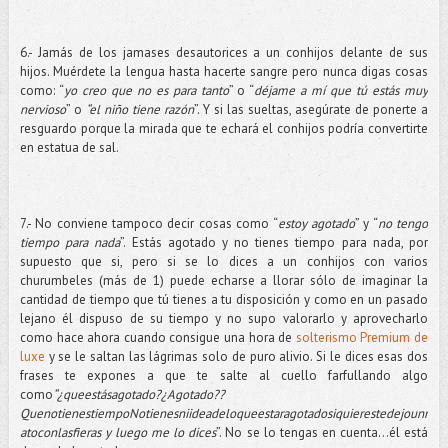
6.- Jamás de los jamases desautorices a un conhijos delante de sus
hijos. Muérdete la lengua hasta hacerte sangre pero nunca digas cosas
como: “
yo creo que no es para tanto
” o “
déjame a mí que tú estás muy
nervioso
” o
“el niño tiene razón
”. Y si las sueltas, asegúrate de ponerte a
resguardo porque la mirada que te echará el conhijos podría convertirte
en estatua de sal.
7.- No conviene tampoco decir cosas como “
estoy agotado
” y “
no tengo
tiempo para nada
”. Estás agotado y no tienes tiempo para nada, por
supuesto que si, pero si se lo dices a un conhijos con varios
churumbeles (más de 1) puede echarse a llorar sólo de imaginar la
cantidad de tiempo que tú tienes a tu disposición y como en un pasado
lejano él dispuso de su tiempo y no supo valorarlo y aprovecharlo
como hace ahora cuando consigue una hora de
solterismo Premium de
luxe
y se le saltan las lágrimas solo de puro alivio. Si le dices esas dos
frases te expones a que te salte al cuello farfullando algo
como
“¿queestásagotado?¿Agotado??
QuenotienestiempoNotienesniideadeloqueestaragotadosiquierestedejounr
atoconlasfieras y luego me lo dices
”. No se lo tengas en cuenta…él está