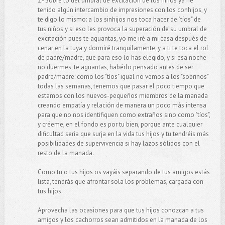
2.- Sobre lo del umbral de excitación de los niños ya he
tenido algún intercambio de impresiones con los conhijos, y
te digo lo mismo: a los sinhijos nos toca hacer de "tíos" de
tus niños y si eso les provoca la superación de su umbral de
excitación pues te aguantas, yo me iré a mi casa después de
cenar en la tuya y dormiré tranquilamente, y a ti te toca el rol
de padre/madre, que para eso lo has elegido, y si esa noche
no duermes, te aguantas, habérlo pensado antes de ser
padre/madre: como los "tíos" igual no vemos a los "sobrinos"
todas las semanas, tenemos que pasar el poco tiempo que
estamos con los nuevos-pequeños miembros de la manada
creando empatía y relación de manera un poco más intensa
para que no nos identifiquen como extraños sino como "tíos",
y créeme, en el fondo es por tu bien, porque ante cualquier
dificultad seria que surja en la vida tus hijos y tu tendréis más
posibilidades de supervivencia si hay lazos sólidos con el
resto de la manada.
Como tu o tus hijos os vayáis separando de tus amigos estás
lista, tendrás que afrontar sola los problemas, cargada con
tus hijos.
Aprovecha las ocasiones para que tus hijos conozcan a tus
amigos y los cachorros sean admitidos en la manada de los