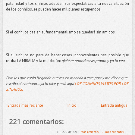
paternidad y los sinhijos adecúan sus expectativas a la nueva situación
de los conhijos, se pueden hacer mil planes estupendos.
Si el conhijos cae en el fundamentalismo se quedará sin amigos.
Si el sinhijos no para de hacer cosas inconvenientes nes posible que
reciba LA MIRADA y la maldición:
ojalá te reproduzcas pronto y yo lo vea.
Para los que están llegando nuevos en manada a este post y me dicen que
escriba al contrario...ya lo hice y está aqui
LOS CONHIJOS VISTOS POR LOS
SINHIJOS.
Entrada más reciente
Inicio
Entrada antigua
221 comentarios:
1 – 200 de 221
Más reciente›
El más reciente»