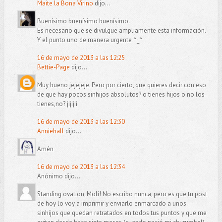
Maite la Bona Virino
dijo...
Buenísimo buenísimo buenísimo.
Es necesario que se divulgue ampliamente esta información.
Y el punto uno de manera urgente ^_^
16 de mayo de 2013 a las 12:25
Bettie-Page
dijo...
Muy bueno jejejeje. Pero por cierto, que quieres decir con eso
de que hay pocos sinhijos absolutos? o tienes hijos o no los
tienes,no? jijijii
16 de mayo de 2013 a las 12:30
Anniehall
dijo...
Amén
16 de mayo de 2013 a las 12:34
Anónimo dijo...
Standing ovation, Moli! No escribo nunca, pero es que tu post
de hoy lo voy a imprimir y enviarlo enmarcado a unos
sinhijos que quedan retratados en todos tus puntos y que me