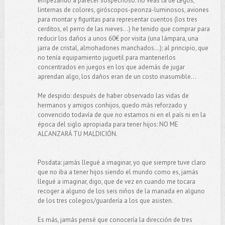
empezando a parecer sospechoso: no veas la de Legos,
linternas de colores, giróscopos-peonza-luminosos, aviones
para montar y figuritas para representar cuentos (los tres
cerditos, el perro de las nieves...) he tenido que comprar para
reducir los daños a unos 60€ por visita (una lámpara, una
jarra de cristal, almohadones manchados...); al principio, que
no tenía equipamiento juguetil para mantenerlos
concentrados en juegos en los que además de jugar
aprendan algo, los daños eran de un costo inasumible...
Me despido: después de haber observado las vidas de
hermanos y amigos conhijos, quedo más reforzado y
convencido todavía de que no estamos ni en el país ni en la
época del siglo apropiada para tener hijos: NO ME
ALCANZARÁ TU MALDICIÓN.
Posdata: jamás llegué a imaginar, yo que siempre tuve claro
que no iba a tener hijos siendo el mundo como es, jamás
llegué a imaginar, digo, que de vez en cuando me tocara
recoger a alguno de los seis niños de la manada en alguno
de los tres colegios/guardería a los que asisten.
Es más, jamás pensé que conocería la dirección de tres