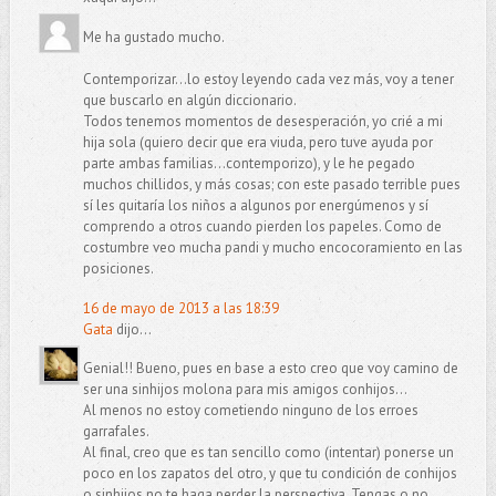
Me ha gustado mucho.
Contemporizar...lo estoy leyendo cada vez más, voy a tener
que buscarlo en algún diccionario.
Todos tenemos momentos de desesperación, yo crié a mi
hija sola (quiero decir que era viuda, pero tuve ayuda por
parte ambas familias...contemporizo), y le he pegado
muchos chillidos, y más cosas; con este pasado terrible pues
sí les quitaría los niños a algunos por energúmenos y sí
comprendo a otros cuando pierden los papeles. Como de
costumbre veo mucha pandi y mucho encocoramiento en las
posiciones.
16 de mayo de 2013 a las 18:39
Gata
dijo...
Genial!! Bueno, pues en base a esto creo que voy camino de
ser una sinhijos molona para mis amigos conhijos...
Al menos no estoy cometiendo ninguno de los erroes
garrafales.
Al final, creo que es tan sencillo como (intentar) ponerse un
poco en los zapatos del otro, y que tu condición de conhijos
o sinhijos no te haga perder la perspectiva. Tengas o no