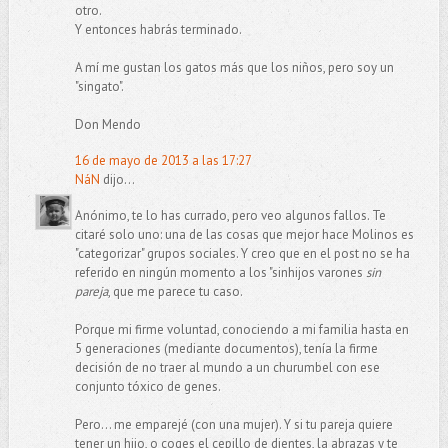
otro.
Y entonces habrás terminado.
A mí me gustan los gatos más que los niños, pero soy un
"singato".
Don Mendo
16 de mayo de 2013 a las 17:27
NáN
dijo...
Anónimo, te lo has currado, pero veo algunos fallos. Te
citaré solo uno: una de las cosas que mejor hace Molinos es
"categorizar" grupos sociales. Y creo que en el post no se ha
referido en ningún momento a los "sinhijos varones
sin
pareja
, que me parece tu caso.
Porque mi firme voluntad, conociendo a mi familia hasta en
5 generaciones (mediante documentos), tenía la firme
decisión de no traer al mundo a un churumbel con ese
conjunto tóxico de genes.
Pero... me emparejé (con una mujer). Y si tu pareja quiere
tener un hijo, o coges el cepillo de dientes, la abrazas y te