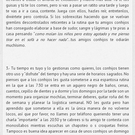
guisas y tú te los comes, pero si vas a pasar un ratito una tarde y luego
te vas a ir a casa, contente. Juega con ellos, hazles reír, entretenlos,
diviértete pero controla. Si los sobrexcitas haciendo que se vuelvan
gremlins descontrolados reticentes a la rutina que tu amigos conhijos
han conseguido elaborar a base de sudor, sangre y lágrimas y te piras a
casa pensando “
como molan los niños pero estoy agotado y me pienso
tirar en el sofá a no hacer nada”
…tus amigos conhijos te odiarán
muchísimo.
3.- Tu tiempo es tuyo y lo gestionas como quieres, los conhijos tienen
otro uso y “disfrute” del tiempo y hay una serie de horarios sagrados. No
pienses que a los conhijos les gusta someterse a esa espantosa rutina
en la que a las 7:30 se entra en un agujero negro de baños, cenas,
cuentos, cepillo de dientes y a dormir y los domingos por la tarde son un
momento para organizar mochilas, terminar deberes, quitar roña del fin
de semana y planear la logística semanal. NO les gusta pero han
aprendido que someterse a ella es la única manera de no volverse
locos, así que por favor, no llames por teléfono queriendo tener una
charla “importante” a las 20:30 y te cabrees si tu amigo te contesta con
monosílabos mientras escuchas un chapoteo o s croquetas freírse.
Tampoco es buena idea aparecer en casa de unos conhijos un domingo