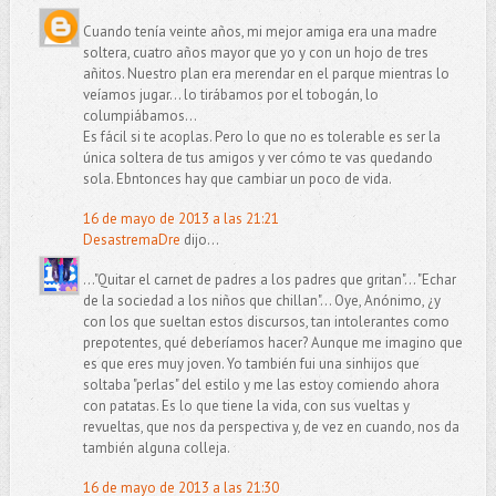
Cuando tenía veinte años, mi mejor amiga era una madre
soltera, cuatro años mayor que yo y con un hojo de tres
añitos. Nuestro plan era merendar en el parque mientras lo
veíamos jugar... lo tirábamos por el tobogán, lo
columpiábamos...
Es fácil si te acoplas. Pero lo que no es tolerable es ser la
única soltera de tus amigos y ver cómo te vas quedando
sola. Ebntonces hay que cambiar un poco de vida.
16 de mayo de 2013 a las 21:21
DesastremaDre
dijo...
..."Quitar el carnet de padres a los padres que gritan"... "Echar
de la sociedad a los niños que chillan"... Oye, Anónimo, ¿y
con los que sueltan estos discursos, tan intolerantes como
prepotentes, qué deberíamos hacer? Aunque me imagino que
es que eres muy joven. Yo también fui una sinhijos que
soltaba "perlas" del estilo y me las estoy comiendo ahora
con patatas. Es lo que tiene la vida, con sus vueltas y
revueltas, que nos da perspectiva y, de vez en cuando, nos da
también alguna colleja.
16 de mayo de 2013 a las 21:30