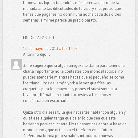
leones. Tus hijos y tu tendréis más defensa dentro de la
manada ante las dificultades de la vida, y si el precio que
tienes que pagar es no dormir una noche cada dos o tres
semanas, a mi me parece un precio barato.
FIN DE LA PARTE 1
16 de mayo de 2013 a las 14:08
Anónimo dijo...
3.- Te sugiero que si algún amigo/a te llama para tener una
charla importante no le contestes con monosílabos; si no
puedes atenderle mientras haces que el pequeño se coma
los triangulitos de jamón york a la vez que fríes las
croquetas para los mayores y pones el suavizante a la
lavadora, llámale en cuanto acuestes a los niños y
concéntrate en escucharle.
Quizá otro día seas tu la que necesites hablar con alguien y
quizá ese alguien tenga que dejar lo que sea que esté
haciendo para escucharte. No te garantices ahora, a base de
monosílabos, que ni te coja el teléfono en el futuro.
4.- Perdona bonita pero si habéis introducido nuevas