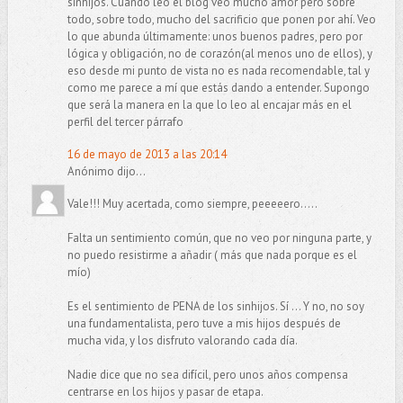
sinhijos. Cuando leo el blog veo mucho amor pero sobre
todo, sobre todo, mucho del sacrificio que ponen por ahí. Veo
lo que abunda últimamente: unos buenos padres, pero por
lógica y obligación, no de corazón(al menos uno de ellos), y
eso desde mi punto de vista no es nada recomendable, tal y
como me parece a mí que estás dando a entender. Supongo
que será la manera en la que lo leo al encajar más en el
perfil del tercer párrafo
16 de mayo de 2013 a las 20:14
Anónimo dijo...
Vale!!! Muy acertada, como siempre, peeeeero.....
Falta un sentimiento común, que no veo por ninguna parte, y
no puedo resistirme a añadir ( más que nada porque es el
mío)
Es el sentimiento de PENA de los sinhijos. Sí ... Y no, no soy
una fundamentalista, pero tuve a mis hijos después de
mucha vida, y los disfruto valorando cada día.
Nadie dice que no sea difícil, pero unos años compensa
centrarse en los hijos y pasar de etapa.