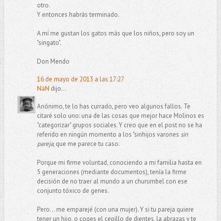
otro.
Y entonces habrás terminado.
A mí me gustan los gatos más que los niños, pero soy un
"singato".
Don Mendo
16 de mayo de 2013 a las 17:27
NáN
dijo...
Anónimo, te lo has currado, pero veo algunos fallos. Te
citaré solo uno: una de las cosas que mejor hace Molinos es
"categorizar" grupos sociales. Y creo que en el post no se ha
referido en ningún momento a los "sinhijos varones
sin
pareja
, que me parece tu caso.
Porque mi firme voluntad, conociendo a mi familia hasta en
5 generaciones (mediante documentos), tenía la firme
decisión de no traer al mundo a un churumbel con ese
conjunto tóxico de genes.
Pero... me emparejé (con una mujer). Y si tu pareja quiere
tener un hijo, o coges el cepillo de dientes, la abrazas y te