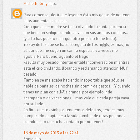
Michelle Grey
dijo...
Para comenzar, decir que leyendo ésto mis ganas de no tener
hijos aumentan sin cesar.
Creo que al ser madre se te ha olvidado la santa paciencia
que tiene un sinhijo cuando se ve con sus amigos conhijos...
(y si lo has puesto en algún otro post, no lo he leído).
Yo soy de las que se hace coleguita de los hij@s, es más, no
sé por qué, me cogen un cariño especial, y a veces me
agobia. Pero bueno, aguanto el trago.
Resulta muy pesado intentar entablar conversación mientras
está el crío chillando, llorando y reclamando atención. MUY
pesado.
También se me acaba haciendo insoportable que sólo se
hable de pañales, de noches sin dormir, de gastos... Y cuando
tienes un plan con ell@s grande, por ejemplo ir de
acampada o de vacaciones... más vale que cada pareja vaya
por su lado!
En fin... que los sinhijos tendremos defectos, pero es muy
complicado adaptarse a la vida familiar de otras personas
cuando es lo que tú has optado por no tener!
16 de mayo de 2013 a las 22:41
Sonia dijo...