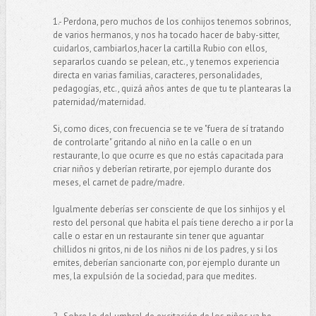
1.- Perdona, pero muchos de los conhijos tenemos sobrinos,
de varios hermanos, y nos ha tocado hacer de baby-sitter,
cuidarlos, cambiarlos,hacer la cartilla Rubio con ellos,
separarlos cuando se pelean, etc., y tenemos experiencia
directa en varias familias, caracteres, personalidades,
pedagogías, etc., quizá años antes de que tu te plantearas la
paternidad/maternidad.
Si, como dices, con frecuencia se te ve "fuera de sí tratando
de controlarte" gritando al niño en la calle o en un
restaurante, lo que ocurre es que no estás capacitada para
criar niños y deberían retirarte, por ejemplo durante dos
meses, el carnet de padre/madre.
Igualmente deberías ser consciente de que los sinhijos y el
resto del personal que habita el país tiene derecho a ir por la
calle o estar en un restaurante sin tener que aguantar
chillidos ni gritos, ni de los niños ni de los padres, y si los
emites, deberían sancionarte con, por ejemplo durante un
mes, la expulsión de la sociedad, para que medites.