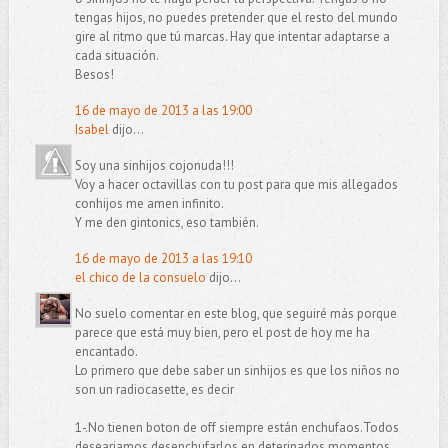
tengas hijos, no puedes pretender que el resto del mundo
gire al ritmo que tú marcas. Hay que intentar adaptarse a
cada situación.
Besos!
16 de mayo de 2013 a las 19:00
Isabel
dijo...
Soy una sinhijos cojonuda!!!
Voy a hacer octavillas con tu post para que mis allegados
conhijos me amen infinito.
Y me den gintonics, eso también.
16 de mayo de 2013 a las 19:10
el chico de la consuelo
dijo...
No suelo comentar en este blog, que seguiré más porque
parece que está muy bien, pero el post de hoy me ha
encantado.
Lo primero que debe saber un sinhijos es que los niños no
son un radiocasette, es decir
1-.No tienen boton de off siempre están enchufaos.Todos
deseariamos desenchufarlos en deterinados momentos