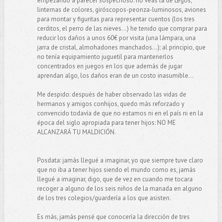
empezando a parecer sospechoso: no veas la de Legos,
linternas de colores, giróscopos-peonza-luminosos, aviones
para montar y figuritas para representar cuentos (los tres
cerditos, el perro de las nieves...) he tenido que comprar para
reducir los daños a unos 60€ por visita (una lámpara, una
jarra de cristal, almohadones manchados...); al principio, que
no tenía equipamiento juguetil para mantenerlos
concentrados en juegos en los que además de jugar
aprendan algo, los daños eran de un costo inasumible...
Me despido: después de haber observado las vidas de
hermanos y amigos conhijos, quedo más reforzado y
convencido todavía de que no estamos ni en el país ni en la
época del siglo apropiada para tener hijos: NO ME
ALCANZARÁ TU MALDICIÓN.
Posdata: jamás llegué a imaginar, yo que siempre tuve claro
que no iba a tener hijos siendo el mundo como es, jamás
llegué a imaginar, digo, que de vez en cuando me tocara
recoger a alguno de los seis niños de la manada en alguno
de los tres colegios/guardería a los que asisten.
Es más, jamás pensé que conocería la dirección de tres