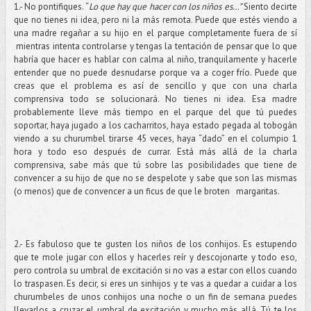
1.- No pontifiques. “
Lo que hay que hacer con los niños es…”
Siento decirte
que no tienes ni idea, pero ni la más remota. Puede que estés viendo a
una madre regañar a su hijo en el parque completamente fuera de sí
mientras intenta controlarse y tengas la tentación de pensar que lo que
habría que hacer es hablar con calma al niño, tranquilamente y hacerle
entender que no puede desnudarse porque va a coger frío. Puede que
creas que el problema es así de sencillo y que con una charla
comprensiva todo se solucionará. No tienes ni idea. Esa madre
probablemente lleve más tiempo en el parque del que tú puedes
soportar, haya jugado a los cacharritos, haya estado pegada al tobogán
viendo a su churumbel tirarse 45 veces, haya “dado” en el columpio 1
hora y todo eso después de currar. Está más allá de la charla
comprensiva, sabe más que tú sobre las posibilidades que tiene de
convencer a su hijo de que no se despelote y sabe que son las mismas
(o menos) que de convencer a un ficus de que le broten margaritas.
2.- Es fabuloso que te gusten los niños de los conhijos. Es estupendo
que te mole jugar con ellos y hacerles reír y descojonarte y todo eso,
pero controla su umbral de excitación si no vas a estar con ellos cuando
lo traspasen. Es decir, si eres un sinhijos y te vas a quedar a cuidar a los
churumbeles de unos conhijos una noche o un fin de semana puedes
llevarlos a cruzar el umbral de excitación y mucho más allá. Tú te los