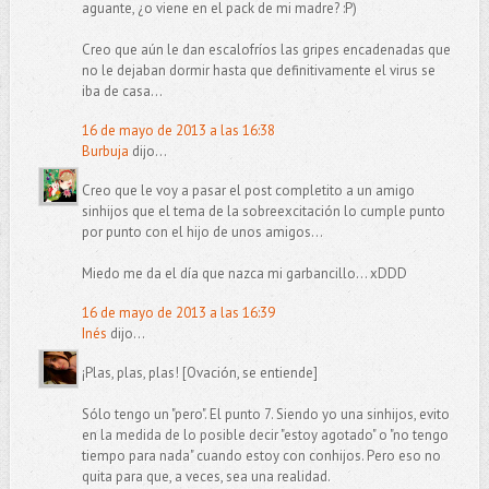
aguante, ¿o viene en el pack de mi madre? :P)
Creo que aún le dan escalofríos las gripes encadenadas que
no le dejaban dormir hasta que definitivamente el virus se
iba de casa...
16 de mayo de 2013 a las 16:38
Burbuja
dijo...
Creo que le voy a pasar el post completito a un amigo
sinhijos que el tema de la sobreexcitación lo cumple punto
por punto con el hijo de unos amigos...
Miedo me da el día que nazca mi garbancillo... xDDD
16 de mayo de 2013 a las 16:39
Inés
dijo...
¡Plas, plas, plas! [Ovación, se entiende]
Sólo tengo un "pero". El punto 7. Siendo yo una sinhijos, evito
en la medida de lo posible decir "estoy agotado" o "no tengo
tiempo para nada" cuando estoy con conhijos. Pero eso no
quita para que, a veces, sea una realidad.