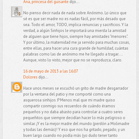
Ana, princesa del guisante
dijo...
No pienso decir nada de nada sobre Anónimo. Lo único que
sé es que ser madre no es nadas fácil, por más desado que
sea. Todo el amor, TODO, implica renuncias y sacrificios. Y la
verdad, a algún Sinhijos le importará una mierda la amistad
de alguien que tiene hijos, siempre hay amistades "menores".
Y por último, la maternidad me ja servido para muchas cosas,
entre ellas, para hacer una cura grande de humildad, cuántas
palabras como las de anónimo me he llegado a tragar....
Aunque, visto lo visto, mejor que no se reproduzca, claro.
16 de mayo de 2013 a las 16:07
Dolores
dijo...
Hace unos meses se escuchó un grito de madre desgarrador
por la ventana del patio y me comporté como una
asquerosa sinhijos :P Menos mal que mi madre quiso
compartir conmigo sus recuerdos de cuándo éramos
pequeños y no daba abasto para controlar a cuatro seres
pequeñitos que siempre decidían hacer lo más peligroso o
similar. ¡Y es la mejor madre del mundo (perdón a Molimadre
y todas las demás)! Y eso que nos ha gritado, pegado, y un
buen largo cuando no podía más (yo dudo tener tanto