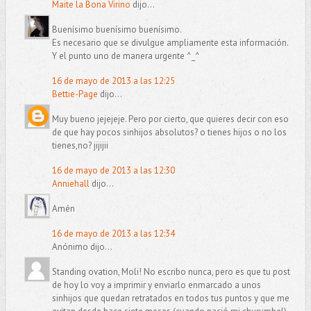
Maite la Bona Virino
dijo...
Buenísimo buenísimo buenísimo.
Es necesario que se divulgue ampliamente esta información.
Y el punto uno de manera urgente ^_^
16 de mayo de 2013 a las 12:25
Bettie-Page
dijo...
Muy bueno jejejeje. Pero por cierto, que quieres decir con eso
de que hay pocos sinhijos absolutos? o tienes hijos o no los
tienes,no? jijijii
16 de mayo de 2013 a las 12:30
Anniehall
dijo...
Amén
16 de mayo de 2013 a las 12:34
Anónimo dijo...
Standing ovation, Moli! No escribo nunca, pero es que tu post
de hoy lo voy a imprimir y enviarlo enmarcado a unos
sinhijos que quedan retratados en todos tus puntos y que me