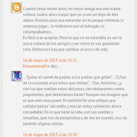
Cuando tenía veinte años, mi mejor amiga era una madre
soltera, cuatro años mayor que yo y con un hojo de tres
añitos. Nuestro plan era merendar en el parque mientras lo
veíamos jugar... lo tirábamos por el tobogán, lo
columpiábamos...
Es fácil si te acoplas. Pero lo que no es tolerable es ser la
única soltera de tus amigos y ver cómo te vas quedando
sola. Ebntonces hay que cambiar un poco de vida.
16 de mayo de 2013 a las 21:21
DesastremaDre
dijo...
..."Quitar el carnet de padres a los padres que gritan"... "Echar
de la sociedad a los niños que chillan"... Oye, Anónimo, ¿y
con los que sueltan estos discursos, tan intolerantes como
prepotentes, qué deberíamos hacer? Aunque me imagino que
es que eres muy joven. Yo también fui una sinhijos que
soltaba "perlas" del estilo y me las estoy comiendo ahora
con patatas. Es lo que tiene la vida, con sus vueltas y
revueltas, que nos da perspectiva y, de vez en cuando, nos da
también alguna colleja.
16 de mayo de 2013 a las 21:30