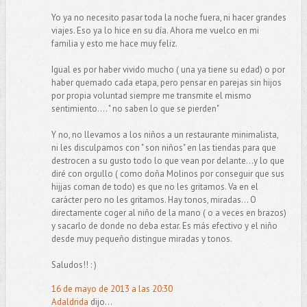
Yo ya no necesito pasar toda la noche fuera, ni hacer grandes
viajes. Eso ya lo hice en su día. Ahora me vuelco en mi
familia y esto me hace muy feliz.
Igual es por haber vivido mucho ( una ya tiene su edad) o por
haber quemado cada etapa, pero pensar en parejas sin hijos
por propia voluntad siempre me transmite el mismo
sentimiento.... " no saben lo que se pierden"
Y no, no llevamos a los niños a un restaurante minimalista,
ni les disculpamos con " son niños" en las tiendas para que
destrocen a su gusto todo lo que vean por delante...y lo que
diré con orgullo ( como doña Molinos por conseguir que sus
hijjas coman de todo) es que no les gritamos. Va en el
carácter pero no les gritamos. Hay tonos, miradas... O
directamente coger al niño de la mano ( o a veces en brazos)
y sacarlo de donde no deba estar. Es más efectivo y el niño
desde muy pequeño distingue miradas y tonos.
Saludos!! : )
16 de mayo de 2013 a las 20:30
Adaldrida
dijo...