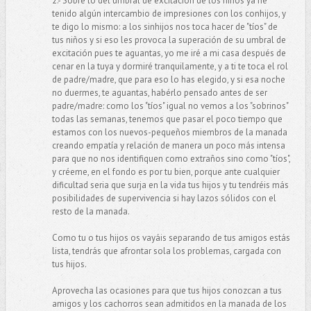
2.- Sobre lo del umbral de excitación de los niños ya he
tenido algún intercambio de impresiones con los conhijos, y
te digo lo mismo: a los sinhijos nos toca hacer de "tíos" de
tus niños y si eso les provoca la superación de su umbral de
excitación pues te aguantas, yo me iré a mi casa después de
cenar en la tuya y dormiré tranquilamente, y a ti te toca el rol
de padre/madre, que para eso lo has elegido, y si esa noche
no duermes, te aguantas, habérlo pensado antes de ser
padre/madre: como los "tíos" igual no vemos a los "sobrinos"
todas las semanas, tenemos que pasar el poco tiempo que
estamos con los nuevos-pequeños miembros de la manada
creando empatía y relación de manera un poco más intensa
para que no nos identifiquen como extraños sino como "tíos",
y créeme, en el fondo es por tu bien, porque ante cualquier
dificultad seria que surja en la vida tus hijos y tu tendréis más
posibilidades de supervivencia si hay lazos sólidos con el
resto de la manada.
Como tu o tus hijos os vayáis separando de tus amigos estás
lista, tendrás que afrontar sola los problemas, cargada con
tus hijos.
Aprovecha las ocasiones para que tus hijos conozcan a tus
amigos y los cachorros sean admitidos en la manada de los