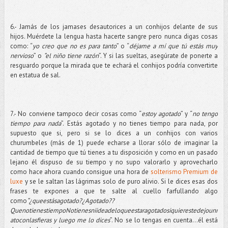
6.- Jamás de los jamases desautorices a un conhijos delante de sus
hijos. Muérdete la lengua hasta hacerte sangre pero nunca digas cosas
como: “
yo creo que no es para tanto
” o “
déjame a mí que tú estás muy
nervioso
” o
“el niño tiene razón
”. Y si las sueltas, asegúrate de ponerte a
resguardo porque la mirada que te echará el conhijos podría convertirte
en estatua de sal.
7.- No conviene tampoco decir cosas como “
estoy agotado
” y “
no tengo
tiempo para nada
”. Estás agotado y no tienes tiempo para nada, por
supuesto que si, pero si se lo dices a un conhijos con varios
churumbeles (más de 1) puede echarse a llorar sólo de imaginar la
cantidad de tiempo que tú tienes a tu disposición y como en un pasado
lejano él dispuso de su tiempo y no supo valorarlo y aprovecharlo
como hace ahora cuando consigue una hora de
solterismo Premium de
luxe
y se le saltan las lágrimas solo de puro alivio. Si le dices esas dos
frases te expones a que te salte al cuello farfullando algo
como
“¿queestásagotado?¿Agotado??
QuenotienestiempoNotienesniideadeloqueestaragotadosiquierestedejounr
atoconlasfieras y luego me lo dices
”. No se lo tengas en cuenta…él está