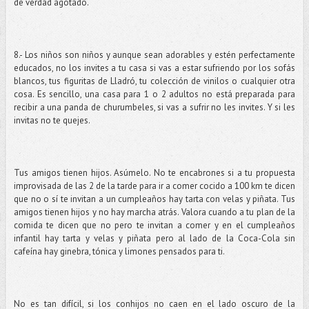
de verdad agotado.
8.- Los niños son niños y aunque sean adorables y estén perfectamente
educados, no los invites a tu casa si vas a estar sufriendo por los sofás
blancos, tus figuritas de Lladró, tu colección de vinilos o cualquier otra
cosa. Es sencillo, una casa para 1 o 2 adultos no está preparada para
recibir a una panda de churumbeles, si vas a sufrir no les invites. Y si les
invitas no te quejes.
Tus amigos tienen hijos. Asúmelo. No te encabrones si a tu propuesta
improvisada de las 2 de la tarde para ir a comer cocido a 100 km te dicen
que no o sí te invitan a un cumpleaños hay tarta con velas y piñata. Tus
amigos tienen hijos y no hay marcha atrás. Valora cuando a tu plan de la
comida te dicen que no pero te invitan a comer y en el cumpleaños
infantil hay tarta y velas y piñata pero al lado de la Coca-Cola sin
cafeína hay ginebra, tónica y limones pensados para ti.
No es tan difícil, si los conhijos no caen en el lado oscuro de la