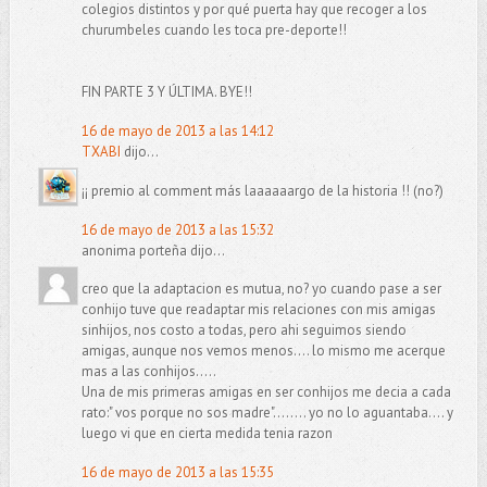
colegios distintos y por qué puerta hay que recoger a los
churumbeles cuando les toca pre-deporte!!
FIN PARTE 3 Y ÚLTIMA. BYE!!
16 de mayo de 2013 a las 14:12
TXABI
dijo...
¡¡ premio al comment más laaaaaargo de la historia !! (no?)
16 de mayo de 2013 a las 15:32
anonima porteña dijo...
creo que la adaptacion es mutua, no? yo cuando pase a ser
conhijo tuve que readaptar mis relaciones con mis amigas
sinhijos, nos costo a todas, pero ahi seguimos siendo
amigas, aunque nos vemos menos.... lo mismo me acerque
mas a las conhijos.....
Una de mis primeras amigas en ser conhijos me decia a cada
rato:" vos porque no sos madre"........ yo no lo aguantaba.... y
luego vi que en cierta medida tenia razon
16 de mayo de 2013 a las 15:35