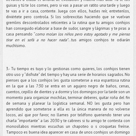
guisas y tú te los comes, pero si vas a pasar un ratito una tarde y luego
te vas a ir a casa, contente. Juega con ellos, hazles reír, entretenlos,
diviértete pero controla. Si los sobrexcitas haciendo que se vuelvan
gremlins descontrolados reticentes a la rutina que tu amigos conhijos
han conseguido elaborar a base de sudor, sangre y lágrimas y te piras a
casa pensando “
como molan los niños pero estoy agotado y me pienso
tirar en el sofá a no hacer nada”
…tus amigos conhijos te odiarán
muchísimo.
3.- Tu tiempo es tuyo y lo gestionas como quieres, los conhijos tienen
otro uso y “disfrute” del tiempo y hay una serie de horarios sagrados. No
pienses que a los conhijos les gusta someterse a esa espantosa rutina
en la que a las 7:30 se entra en un agujero negro de baños, cenas,
cuentos, cepillo de dientes y a dormir y los domingos por la tarde son un
momento para organizar mochilas, terminar deberes, quitar roña del fin
de semana y planear la logística semanal. NO les gusta pero han
aprendido que someterse a ella es la única manera de no volverse
locos, así que por favor, no llames por teléfono queriendo tener una
charla “importante” a las 20:30 y te cabrees si tu amigo te contesta con
monosílabos mientras escuchas un chapoteo o s croquetas freírse.
Tampoco es buena idea aparecer en casa de unos conhijos un domingo