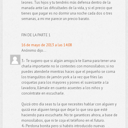
leones. Tus hijos y tu tendréis más defensa dentro de la
manada ante las dificultades de la vida, y si el precio que
tienes que pagar es no dormir una noche cada dos o tres
semanas, a mi me parece un precio barato.
FIN DE LA PARTE 1
16 de mayo de 2013 a las 14:08
Anónimo dijo...
3.- Te sugiero que si algún amigo/a te llama para tener una
charla importante no le contestes con monosílabos; si no
puedes atenderle mientras haces que el pequeño se coma
los triangulitos de jamón york a la vez que fríes las
croquetas para los mayores y pones el suavizante a la
lavadora, llámale en cuanto acuestes a los niños y
concéntrate en escucharle.
Quizá otro día seas tu la que necesites hablar con alguien y
quizá ese alguien tenga que dejar lo que sea que esté
haciendo para escucharte. No te garantices ahora, a base de
monosílabos, que ni te coja el teléfono en el futuro.
4.- Perdona bonita pero si habéis introducido nuevas