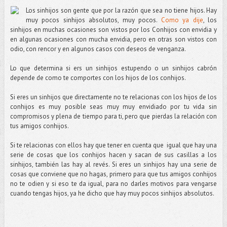
Los sinhijos son gente que por la razón que sea no tiene hijos. Hay
muy pocos sinhijos absolutos, muy pocos.
Como ya dije
, los
sinhijos en muchas ocasiones son vistos por los Conhijos con envidia y
en algunas ocasiones con mucha envidia, pero en otras son vistos con
odio, con rencor y en algunos casos con deseos de venganza.
Lo que determina si ers un sinhijos estupendo o un sinhijos cabrón
depende de como te comportes con los hijos de los conhijos.
Si eres un sinhijos que directamente no te relacionas con los hijos de los
conhijos es muy posible seas muy muy envidiado por tu vida sin
compromisos y plena de tiempo para ti, pero que pierdas la relación con
tus amigos conhijos.
Si te relacionas con ellos hay que tener en cuenta que i
gual que hay una
serie de cosas que los conhijos hacen y sacan de sus casillas a los
sinhijos, también las hay al revés. Si eres un sinhijos hay una serie de
cosas que conviene que no hagas, primero para que tus amigos conhijos
no te odien y si eso te da igual, para no darles motivos para vengarse
cuando tengas hijos, ya he dicho que hay muy pocos sinhijos absolutos.