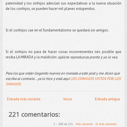
paternidad y los sinhijos adecúan sus expectativas a la nueva situación
de los conhijos, se pueden hacer mil planes estupendos.
Si el conhijos cae en el fundamentalismo se quedará sin amigos.
Si el sinhijos no para de hacer cosas inconvenientes nes posible que
reciba LA MIRADA y la maldición:
ojalá te reproduzcas pronto y yo lo vea.
Para los que están llegando nuevos en manada a este post y me dicen que
escriba al contrario...ya lo hice y está aqui
LOS CONHIJOS VISTOS POR LOS
SINHIJOS.
Entrada más reciente
Inicio
Entrada antigua
221 comentarios:
1 – 200 de 221
Más reciente›
El más reciente»