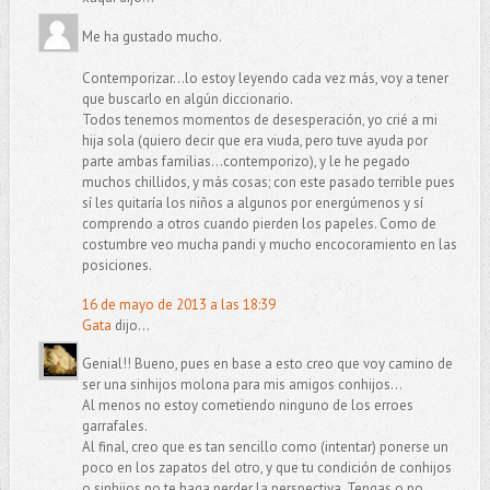
Me ha gustado mucho.
Contemporizar...lo estoy leyendo cada vez más, voy a tener
que buscarlo en algún diccionario.
Todos tenemos momentos de desesperación, yo crié a mi
hija sola (quiero decir que era viuda, pero tuve ayuda por
parte ambas familias...contemporizo), y le he pegado
muchos chillidos, y más cosas; con este pasado terrible pues
sí les quitaría los niños a algunos por energúmenos y sí
comprendo a otros cuando pierden los papeles. Como de
costumbre veo mucha pandi y mucho encocoramiento en las
posiciones.
16 de mayo de 2013 a las 18:39
Gata
dijo...
Genial!! Bueno, pues en base a esto creo que voy camino de
ser una sinhijos molona para mis amigos conhijos...
Al menos no estoy cometiendo ninguno de los erroes
garrafales.
Al final, creo que es tan sencillo como (intentar) ponerse un
poco en los zapatos del otro, y que tu condición de conhijos
o sinhijos no te haga perder la perspectiva. Tengas o no