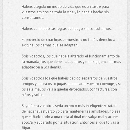
Habéis elegido un modo de vida que es un lastre para
vuestros amigos de toda la vida y lo habéis hecho sin
consultarnos.
Habéis cambiado las reglas del juego sin consultarnos.
El proyecto de criar hijos es vuestro y no tenéis derecho a
exigir a los demás que se adapten.
Sois vosotros, los que habéis alterado el funcionamiento de
la manada, los que debéis adaptaros y no exigir, encima, más
adaptación a los demás.
Sois vosotros los que habéis decido separaros de vuestros
amigos y ahora os lo jugáis a una carta, vuestro cónyuge, y si
os sale mal os vais a quedar divorciados, con facturas, con
niños y solos.
Si yo fuera vosotros sería un poco más inteligente y trataría
de hacer el esfuerzo yo para mantener las amistades, no sea
que el fiarlo todo a una carta al final me salga mal y acabe
solo/a, y superado por la situación. Entonces sí que lo vas a
flipar.