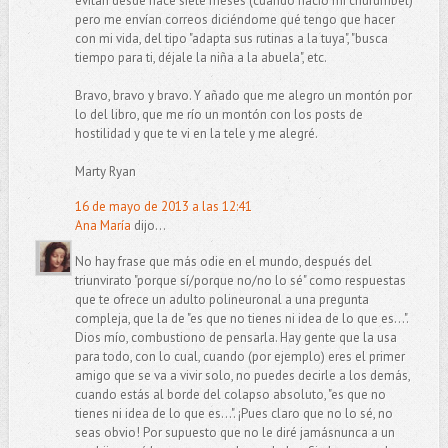
evitan desde hace siete meses (cuando nació mi churumbel)
pero me envían correos diciéndome qué tengo que hacer
con mi vida, del tipo "adapta sus rutinas a la tuya", "busca
tiempo para ti, déjale la niña a la abuela", etc.
Bravo, bravo y bravo. Y añado que me alegro un montón por
lo del libro, que me río un montón con los posts de
hostilidad y que te vi en la tele y me alegré.
Marty Ryan
16 de mayo de 2013 a las 12:41
Ana María
dijo...
No hay frase que más odie en el mundo, después del
triunvirato "porque sí/porque no/no lo sé" como respuestas
que te ofrece un adulto polineuronal a una pregunta
compleja, que la de "es que no tienes ni idea de lo que es...".
Dios mío, combustiono de pensarla. Hay gente que la usa
para todo, con lo cual, cuando (por ejemplo) eres el primer
amigo que se va a vivir solo, no puedes decirle a los demás,
cuando estás al borde del colapso absoluto, "es que no
tienes ni idea de lo que es...". ¡Pues claro que no lo sé, no
seas obvio! Por supuesto que no le diré jamásnunca a un