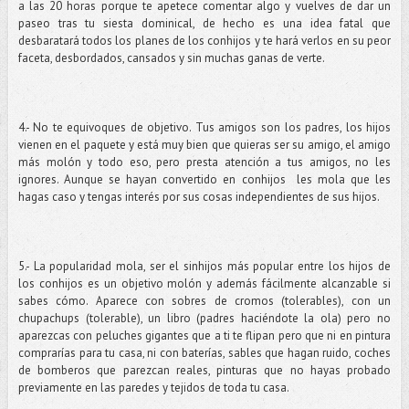
a las 20 horas porque te apetece comentar algo y vuelves de dar un
paseo tras tu siesta dominical, de hecho es una idea fatal que
desbaratará todos los planes de los conhijos y te hará verlos en su peor
faceta, desbordados, cansados y sin muchas ganas de verte.
4.- No te equivoques de objetivo. Tus amigos son los padres, los hijos
vienen en el paquete y está muy bien que quieras ser su amigo, el amigo
más molón y todo eso, pero presta atención a tus amigos, no les
ignores. Aunque se hayan convertido en conhijos les mola que les
hagas caso y tengas interés por sus cosas independientes de sus hijos.
5.- La popularidad mola, ser el sinhijos más popular entre los hijos de
los conhijos es un objetivo molón y además fácilmente alcanzable si
sabes cómo. Aparece con sobres de cromos (tolerables), con un
chupachups (tolerable), un libro (padres haciéndote la ola) pero no
aparezcas con peluches gigantes que a ti te flipan pero que ni en pintura
comprarías para tu casa, ni con baterías, sables que hagan ruido, coches
de bomberos que parezcan reales, pinturas que no hayas probado
previamente en las paredes y tejidos de toda tu casa.