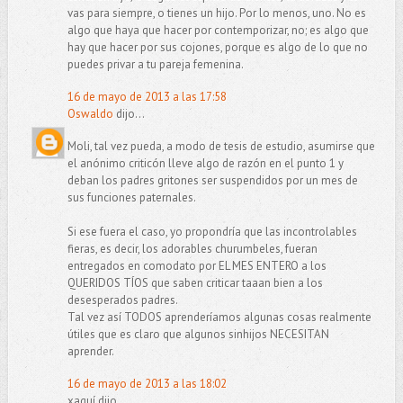
vas para siempre, o tienes un hijo. Por lo menos, uno. No es
algo que haya que hacer por contemporizar, no; es algo que
hay que hacer por sus cojones, porque es algo de lo que no
puedes privar a tu pareja femenina.
16 de mayo de 2013 a las 17:58
Oswaldo
dijo...
Moli, tal vez pueda, a modo de tesis de estudio, asumirse que
el anónimo criticón lleve algo de razón en el punto 1 y
deban los padres gritones ser suspendidos por un mes de
sus funciones paternales.
Si ese fuera el caso, yo propondría que las incontrolables
fieras, es decir, los adorables churumbeles, fueran
entregados en comodato por EL MES ENTERO a los
QUERIDOS TÍOS que saben criticar taaan bien a los
desesperados padres.
Tal vez así TODOS aprenderíamos algunas cosas realmente
útiles que es claro que algunos sinhijos NECESITAN
aprender.
16 de mayo de 2013 a las 18:02
xaquí dijo...