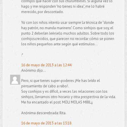
conhijos qué hacer con sus churumbeles. Si alguna vez lo
hago y me responden "no tienes ni idea", me lo habré
merecido, por descontado.
Yo con los niños intento usar siempre la técnica de "donde
hay patrón, no manda marinero". Como sinhijos que soy, el
punto 2 deberían leérselo muchos adultos. Sobre todo los
conhijoscrecidos, que parecen no recordar cómo se ponen
los niños pequeños ante según qué estímulos...
:*
16 de mayo de 2013 a las 12:44
Anónimo dijo...
Pero, si que tienes super-poderes ¡Me has leído el
pensamiento de cabo a rabo!.
Soy conhijos y es difícil, a veces las relaciones con los
sinhijos, llevamos otro horario y otra prespectiva de la vida.
Me ha encantado el post. MOLI MOLAS MIIIIL¡¡
Anónima descerebrada: Rita.
16 de mayo de 2013 a las 13:18