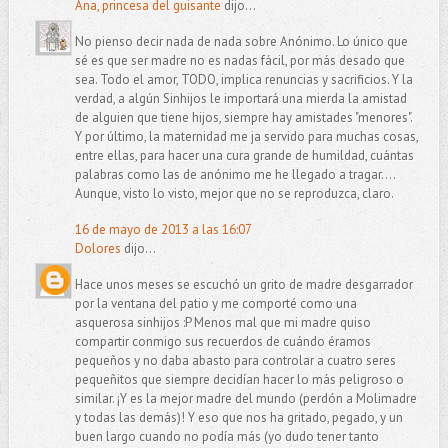
Ana, princesa del guisante
dijo...
No pienso decir nada de nada sobre Anónimo. Lo único que
sé es que ser madre no es nadas fácil, por más desado que
sea. Todo el amor, TODO, implica renuncias y sacrificios. Y la
verdad, a algún Sinhijos le importará una mierda la amistad
de alguien que tiene hijos, siempre hay amistades "menores".
Y por último, la maternidad me ja servido para muchas cosas,
entre ellas, para hacer una cura grande de humildad, cuántas
palabras como las de anónimo me he llegado a tragar....
Aunque, visto lo visto, mejor que no se reproduzca, claro.
16 de mayo de 2013 a las 16:07
Dolores
dijo...
Hace unos meses se escuchó un grito de madre desgarrador
por la ventana del patio y me comporté como una
asquerosa sinhijos :P Menos mal que mi madre quiso
compartir conmigo sus recuerdos de cuándo éramos
pequeños y no daba abasto para controlar a cuatro seres
pequeñitos que siempre decidían hacer lo más peligroso o
similar. ¡Y es la mejor madre del mundo (perdón a Molimadre
y todas las demás)! Y eso que nos ha gritado, pegado, y un
buen largo cuando no podía más (yo dudo tener tanto