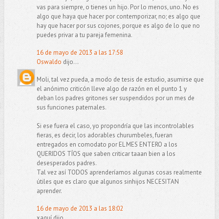
vas para siempre, o tienes un hijo. Por lo menos, uno. No es
algo que haya que hacer por contemporizar, no; es algo que
hay que hacer por sus cojones, porque es algo de lo que no
puedes privar a tu pareja femenina.
16 de mayo de 2013 a las 17:58
Oswaldo
dijo...
Moli, tal vez pueda, a modo de tesis de estudio, asumirse que
el anónimo criticón lleve algo de razón en el punto 1 y
deban los padres gritones ser suspendidos por un mes de
sus funciones paternales.
Si ese fuera el caso, yo propondría que las incontrolables
fieras, es decir, los adorables churumbeles, fueran
entregados en comodato por EL MES ENTERO a los
QUERIDOS TÍOS que saben criticar taaan bien a los
desesperados padres.
Tal vez así TODOS aprenderíamos algunas cosas realmente
útiles que es claro que algunos sinhijos NECESITAN
aprender.
16 de mayo de 2013 a las 18:02
xaquí dijo...