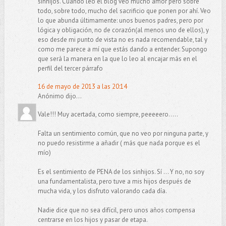
sinhijos. Cuando leo el blog veo mucho amor pero sobre
todo, sobre todo, mucho del sacrificio que ponen por ahí. Veo
lo que abunda últimamente: unos buenos padres, pero por
lógica y obligación, no de corazón(al menos uno de ellos), y
eso desde mi punto de vista no es nada recomendable, tal y
como me parece a mí que estás dando a entender. Supongo
que será la manera en la que lo leo al encajar más en el
perfil del tercer párrafo
16 de mayo de 2013 a las 20:14
Anónimo dijo...
Vale!!! Muy acertada, como siempre, peeeeero.....
Falta un sentimiento común, que no veo por ninguna parte, y
no puedo resistirme a añadir ( más que nada porque es el
mío)
Es el sentimiento de PENA de los sinhijos. Sí ... Y no, no soy
una fundamentalista, pero tuve a mis hijos después de
mucha vida, y los disfruto valorando cada día.
Nadie dice que no sea difícil, pero unos años compensa
centrarse en los hijos y pasar de etapa.