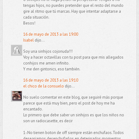
tengas hijos, no puedes pretender que el resto del mundo
gire al ritmo que tú marcas. Hay que intentar adaptarse a
cada situación.
Besos!
16 de mayo de 2013 a las 19:00
Isabel
dijo...
Soy una sinhijos cojonuda!!!
Voy a hacer octavillas con tu post para que mis allegados
conhijos me amen infinito.
Y me den gintonics, eso también.
16 de mayo de 2013 a las 19:10
el chico de la consuelo
dijo...
No suelo comentar en este blog, que seguiré más porque
parece que está muy bien, pero el post de hoy me ha
encantado.
Lo primero que debe saber un sinhijos es que los niños no
son un radiocasette, es decir
1-.No tienen boton de off siempre están enchufaos.Todos
deseariamos desenchufarlos en deterinados momentos