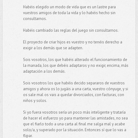
Habéis elegido un modo de vida que es un lastre para
vuestros amigos de toda la vida y lo habéis hecho sin
consultarnos.
Habéis cambiado las reglas del juego sin consultarnos.
El proyecto de criar hijos es vuestro y no tenéis derecho a
exigir a los demás que se adapten.
Sois vosotros, los que habéis alterado el funcionamiento de
la manada, los que debéis adaptaros y no exigir, encima, más
adaptación a los demás.
Sois vosotros los que habéis decido separaros de vuestros
amigos y ahora os lo jugáis a una carta, vuestro cónyuge, y si
os sale mal os vais a quedar divorciados, con facturas, con
niños y solos.
Si yo fuera vosotros sería un poco más inteligente y trataría
de hacer el esfuerzo yo para mantener las amistades, no sea
que el fiarlo todo a una carta al final me salga mal y acabe
solo/a, y superado por la situación. Entonces sí que lo vas a
flipar.