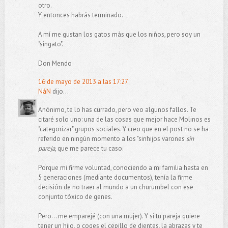
otro.
Y entonces habrás terminado.
A mí me gustan los gatos más que los niños, pero soy un
"singato".
Don Mendo
16 de mayo de 2013 a las 17:27
NáN
dijo...
Anónimo, te lo has currado, pero veo algunos fallos. Te
citaré solo uno: una de las cosas que mejor hace Molinos es
"categorizar" grupos sociales. Y creo que en el post no se ha
referido en ningún momento a los "sinhijos varones
sin
pareja
, que me parece tu caso.
Porque mi firme voluntad, conociendo a mi familia hasta en
5 generaciones (mediante documentos), tenía la firme
decisión de no traer al mundo a un churumbel con ese
conjunto tóxico de genes.
Pero... me emparejé (con una mujer). Y si tu pareja quiere
tener un hijo, o coges el cepillo de dientes, la abrazas y te