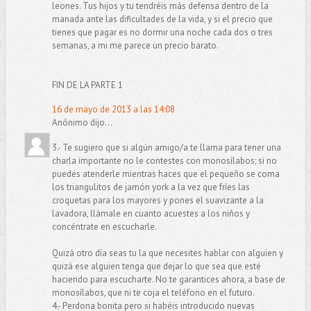
leones. Tus hijos y tu tendréis más defensa dentro de la
manada ante las dificultades de la vida, y si el precio que
tienes que pagar es no dormir una noche cada dos o tres
semanas, a mi me parece un precio barato.
FIN DE LA PARTE 1
16 de mayo de 2013 a las 14:08
Anónimo dijo...
3.- Te sugiero que si algún amigo/a te llama para tener una
charla importante no le contestes con monosílabos; si no
puedes atenderle mientras haces que el pequeño se coma
los triangulitos de jamón york a la vez que fríes las
croquetas para los mayores y pones el suavizante a la
lavadora, llámale en cuanto acuestes a los niños y
concéntrate en escucharle.
Quizá otro día seas tu la que necesites hablar con alguien y
quizá ese alguien tenga que dejar lo que sea que esté
haciendo para escucharte. No te garantices ahora, a base de
monosílabos, que ni te coja el teléfono en el futuro.
4.- Perdona bonita pero si habéis introducido nuevas