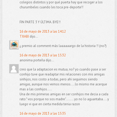
colegios distintos y por qué puerta hay que recoger a los
churumbeles cuando les toca pre-deporte!!
FIN PARTE 3 Y ÚLTIMA. BYE!!
16 de mayo de 2013 a las 14:12
TXABI
dijo...
¡¡ premio al comment más laaaaaargo de la historia !! (no?)
16 de mayo de 2013 a las 15:32
anonima porteña dijo...
creo que la adaptacion es mutua, no? yo cuando pase a ser
conhijo tuve que readaptar mis relaciones con mis amigas
sinhijos, nos costo a todas, pero ahi seguimos siendo
amigas, aunque nos vemos menos.... lo mismo me acerque
mas a las conhijos.....
Una de mis primeras amigas en ser conhijos me decia a cada
rato:" vos porque no sos madre"........ yo no lo aguantaba.... y
luego vi que en cierta medida tenia razon
16 de mayo de 2013 a las 15:35