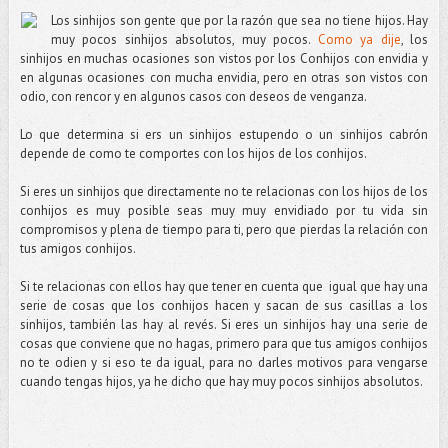
Los sinhijos son gente que por la razón que sea no tiene hijos. Hay
muy pocos sinhijos absolutos, muy pocos.
Como ya dije
, los
sinhijos en muchas ocasiones son vistos por los Conhijos con envidia y
en algunas ocasiones con mucha envidia, pero en otras son vistos con
odio, con rencor y en algunos casos con deseos de venganza.
Lo que determina si ers un sinhijos estupendo o un sinhijos cabrón
depende de como te comportes con los hijos de los conhijos.
Si eres un sinhijos que directamente no te relacionas con los hijos de los
conhijos es muy posible seas muy muy envidiado por tu vida sin
compromisos y plena de tiempo para ti, pero que pierdas la relación con
tus amigos conhijos.
Si te relacionas con ellos hay que tener en cuenta que i
gual que hay una
serie de cosas que los conhijos hacen y sacan de sus casillas a los
sinhijos, también las hay al revés. Si eres un sinhijos hay una serie de
cosas que conviene que no hagas, primero para que tus amigos conhijos
no te odien y si eso te da igual, para no darles motivos para vengarse
cuando tengas hijos, ya he dicho que hay muy pocos sinhijos absolutos.