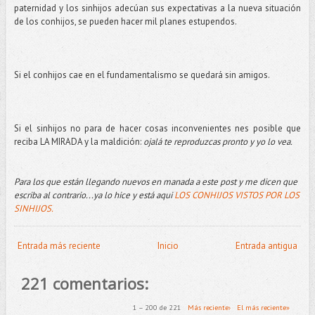
paternidad y los sinhijos adecúan sus expectativas a la nueva situación
de los conhijos, se pueden hacer mil planes estupendos.
Si el conhijos cae en el fundamentalismo se quedará sin amigos.
Si el sinhijos no para de hacer cosas inconvenientes nes posible que
reciba LA MIRADA y la maldición:
ojalá te reproduzcas pronto y yo lo vea.
Para los que están llegando nuevos en manada a este post y me dicen que
escriba al contrario...ya lo hice y está aqui
LOS CONHIJOS VISTOS POR LOS
SINHIJOS.
Entrada más reciente
Inicio
Entrada antigua
221 comentarios:
1 – 200 de 221
Más reciente›
El más reciente»