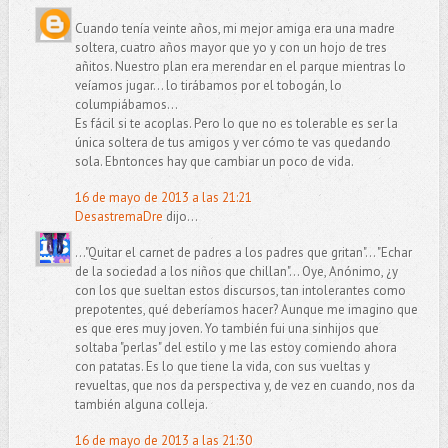
Cuando tenía veinte años, mi mejor amiga era una madre
soltera, cuatro años mayor que yo y con un hojo de tres
añitos. Nuestro plan era merendar en el parque mientras lo
veíamos jugar... lo tirábamos por el tobogán, lo
columpiábamos...
Es fácil si te acoplas. Pero lo que no es tolerable es ser la
única soltera de tus amigos y ver cómo te vas quedando
sola. Ebntonces hay que cambiar un poco de vida.
16 de mayo de 2013 a las 21:21
DesastremaDre
dijo...
..."Quitar el carnet de padres a los padres que gritan"... "Echar
de la sociedad a los niños que chillan"... Oye, Anónimo, ¿y
con los que sueltan estos discursos, tan intolerantes como
prepotentes, qué deberíamos hacer? Aunque me imagino que
es que eres muy joven. Yo también fui una sinhijos que
soltaba "perlas" del estilo y me las estoy comiendo ahora
con patatas. Es lo que tiene la vida, con sus vueltas y
revueltas, que nos da perspectiva y, de vez en cuando, nos da
también alguna colleja.
16 de mayo de 2013 a las 21:30