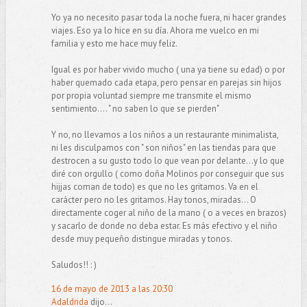
Yo ya no necesito pasar toda la noche fuera, ni hacer grandes
viajes. Eso ya lo hice en su día. Ahora me vuelco en mi
familia y esto me hace muy feliz.
Igual es por haber vivido mucho ( una ya tiene su edad) o por
haber quemado cada etapa, pero pensar en parejas sin hijos
por propia voluntad siempre me transmite el mismo
sentimiento.... " no saben lo que se pierden"
Y no, no llevamos a los niños a un restaurante minimalista,
ni les disculpamos con " son niños" en las tiendas para que
destrocen a su gusto todo lo que vean por delante...y lo que
diré con orgullo ( como doña Molinos por conseguir que sus
hijjas coman de todo) es que no les gritamos. Va en el
carácter pero no les gritamos. Hay tonos, miradas... O
directamente coger al niño de la mano ( o a veces en brazos)
y sacarlo de donde no deba estar. Es más efectivo y el niño
desde muy pequeño distingue miradas y tonos.
Saludos!! : )
16 de mayo de 2013 a las 20:30
Adaldrida
dijo...