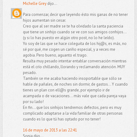
Michelle Grey
dijo...
Para comenzar, decir que leyendo ésto mis ganas de no tener
hijos aumentan sin cesar.
Creo que al ser madre se te ha olvidado la santa paciencia
que tiene un sinhijo cuando se ve con sus amigos conhijos...
(y si lo has puesto en algún otro post, no lo he leído).
Yo soy de las que se hace coleguita de los hij@s, es más, no
sé por qué, me cogen un cariño especial, y a veces me
agobia. Pero bueno, aguanto el trago.
Resulta muy pesado intentar entablar conversación mientras
está el crío chillando, llorando y reclamando atención. MUY
pesado.
También se me acaba haciendo insoportable que sólo se
hable de pañales, de noches sin dormir, de gastos... Y cuando
tienes un plan con ell@s grande, por ejemplo ir de
acampada o de vacaciones... más vale que cada pareja vaya
por su lado!
En fin... que los sinhijos tendremos defectos, pero es muy
complicado adaptarse a la vida familiar de otras personas
cuando es lo que tú has optado por no tener!
16 de mayo de 2013 a las 22:41
Sonia dijo...