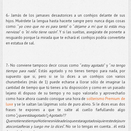
6.- Jamás de los jamases desautorices a un conhijos delante de sus
hijos. Muérdete la lengua hasta hacerte sangre pero nunca digas cosas
como: “
yo creo que no es para tanto
” o “
déjame a mí que tú estás muy
nervioso
” o
“el niño tiene razón
”. Y si las sueltas, asegúrate de ponerte a
resguardo porque la mirada que te echará el conhijos podría convertirte
en estatua de sal.
7.- No conviene tampoco decir cosas como “
estoy agotado
” y “
no tengo
tiempo para nada
”. Estás agotado y no tienes tiempo para nada, por
supuesto que si, pero si se lo dices a un conhijos con varios
churumbeles (más de 1) puede echarse a llorar sólo de imaginar la
cantidad de tiempo que tú tienes a tu disposición y como en un pasado
lejano él dispuso de su tiempo y no supo valorarlo y aprovecharlo
como hace ahora cuando consigue una hora de
solterismo Premium de
luxe
y se le saltan las lágrimas solo de puro alivio. Si le dices esas dos
frases te expones a que te salte al cuello farfullando algo
como
“¿queestásagotado?¿Agotado??
QuenotienestiempoNotienesniideadeloqueestaragotadosiquierestedejounr
atoconlasfieras y luego me lo dices
”. No se lo tengas en cuenta…él está