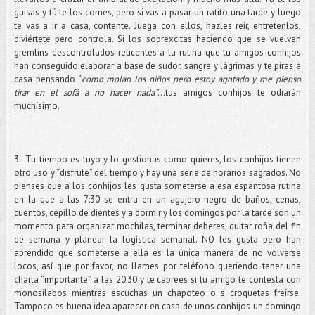
guisas y tú te los comes, pero si vas a pasar un ratito una tarde y luego
te vas a ir a casa, contente. Juega con ellos, hazles reír, entretenlos,
diviértete pero controla. Si los sobrexcitas haciendo que se vuelvan
gremlins descontrolados reticentes a la rutina que tu amigos conhijos
han conseguido elaborar a base de sudor, sangre y lágrimas y te piras a
casa pensando “
como molan los niños pero estoy agotado y me pienso
tirar en el sofá a no hacer nada”
…tus amigos conhijos te odiarán
muchísimo.
3.- Tu tiempo es tuyo y lo gestionas como quieres, los conhijos tienen
otro uso y “disfrute” del tiempo y hay una serie de horarios sagrados. No
pienses que a los conhijos les gusta someterse a esa espantosa rutina
en la que a las 7:30 se entra en un agujero negro de baños, cenas,
cuentos, cepillo de dientes y a dormir y los domingos por la tarde son un
momento para organizar mochilas, terminar deberes, quitar roña del fin
de semana y planear la logística semanal. NO les gusta pero han
aprendido que someterse a ella es la única manera de no volverse
locos, así que por favor, no llames por teléfono queriendo tener una
charla “importante” a las 20:30 y te cabrees si tu amigo te contesta con
monosílabos mientras escuchas un chapoteo o s croquetas freírse.
Tampoco es buena idea aparecer en casa de unos conhijos un domingo