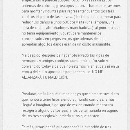
empezando a parecer sospechoso: no veas la de Legos,
linternas de colores, giróscopos-peonza-luminosos, aviones
para montar y figuritas para representar cuentos (los tres
cerditos, el perro de las nieves...) he tenido que comprar para
reducir los daños a unos 60€ por visita (una lámpara, una
jarra de cristal, almohadones manchados...); al principio, que
no tenía equipamiento juguetil para mantenerlos
concentrados en juegos en los que además de jugar
aprendan algo, los daños eran de un costo inasumible...
Me despido: después de haber observado las vidas de
hermanos y amigos conhijos, quedo más reforzado y
convencido todavía de que no estamos ni en el país ni en la
época del siglo apropiada para tener hijos: NO ME
ALCANZARÁ TU MALDICIÓN.
Posdata: jamás llegué a imaginar, yo que siempre tuve claro
que no iba a tener hijos siendo el mundo como es, jamás
llegué a imaginar, digo, que de vez en cuando me tocara
recoger a alguno de los seis niños de la manada en alguno
de los tres colegios/guardería a los que asisten.
Es más, jamás pensé que conocería la dirección de tres