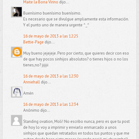
Maite la Bona Virino
dijo...
Buenísimo buenísimo buenísimo.
Es necesario que se divulgue ampliamente esta información.
Y el punto uno de manera urgente ^_^
16 de mayo de 2013 a las 12:25
Bettie-Page
dijo...
Muy bueno jejejeje. Pero por cierto, que quieres decir con eso
de que hay pocos sinhijos absolutos? o tienes hijos o no los
tienes,no? jijijii
16 de mayo de 2013 a las 12:30
Anniehall
dijo...
Amén
16 de mayo de 2013 a las 12:34
Anónimo dijo...
Standing ovation, Moli! No escribo nunca, pero es que tu post
de hoy lo voy a imprimir y enviarlo enmarcado a unos
sinhijos que quedan retratados en todos tus puntos y que me