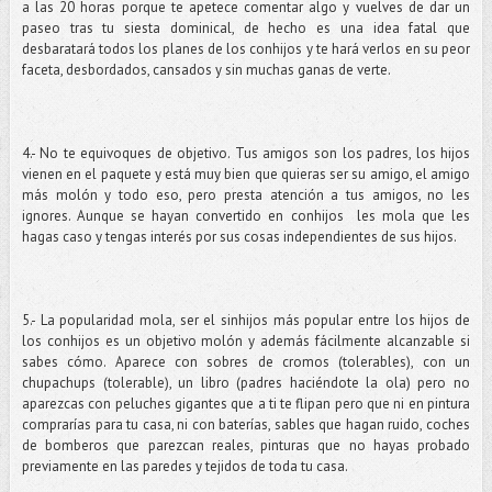
a las 20 horas porque te apetece comentar algo y vuelves de dar un
paseo tras tu siesta dominical, de hecho es una idea fatal que
desbaratará todos los planes de los conhijos y te hará verlos en su peor
faceta, desbordados, cansados y sin muchas ganas de verte.
4.- No te equivoques de objetivo. Tus amigos son los padres, los hijos
vienen en el paquete y está muy bien que quieras ser su amigo, el amigo
más molón y todo eso, pero presta atención a tus amigos, no les
ignores. Aunque se hayan convertido en conhijos les mola que les
hagas caso y tengas interés por sus cosas independientes de sus hijos.
5.- La popularidad mola, ser el sinhijos más popular entre los hijos de
los conhijos es un objetivo molón y además fácilmente alcanzable si
sabes cómo. Aparece con sobres de cromos (tolerables), con un
chupachups (tolerable), un libro (padres haciéndote la ola) pero no
aparezcas con peluches gigantes que a ti te flipan pero que ni en pintura
comprarías para tu casa, ni con baterías, sables que hagan ruido, coches
de bomberos que parezcan reales, pinturas que no hayas probado
previamente en las paredes y tejidos de toda tu casa.