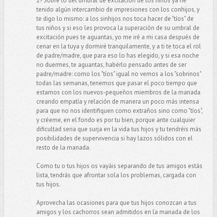
2.- Sobre lo del umbral de excitación de los niños ya he
tenido algún intercambio de impresiones con los conhijos, y
te digo lo mismo: a los sinhijos nos toca hacer de "tíos" de
tus niños y si eso les provoca la superación de su umbral de
excitación pues te aguantas, yo me iré a mi casa después de
cenar en la tuya y dormiré tranquilamente, y a ti te toca el rol
de padre/madre, que para eso lo has elegido, y si esa noche
no duermes, te aguantas, habérlo pensado antes de ser
padre/madre: como los "tíos" igual no vemos a los "sobrinos"
todas las semanas, tenemos que pasar el poco tiempo que
estamos con los nuevos-pequeños miembros de la manada
creando empatía y relación de manera un poco más intensa
para que no nos identifiquen como extraños sino como "tíos",
y créeme, en el fondo es por tu bien, porque ante cualquier
dificultad seria que surja en la vida tus hijos y tu tendréis más
posibilidades de supervivencia si hay lazos sólidos con el
resto de la manada.
Como tu o tus hijos os vayáis separando de tus amigos estás
lista, tendrás que afrontar sola los problemas, cargada con
tus hijos.
Aprovecha las ocasiones para que tus hijos conozcan a tus
amigos y los cachorros sean admitidos en la manada de los