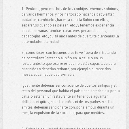
1.- Perdona, pero muchos de los conhijos tenemos sobrinos,
de varios hermanos, y nos ha tocado hacer de baby-sitter,
cuidarlos, cambiarlos,hacer la cartilla Rubio con ellos,
separarlos cuando se pelean, etc., y tenemos experiencia
directa en varias familias, caracteres, personalidades,
pedagogías, etc., quizá años antes de que tu te plantearas la
paternidad/maternidad.
Si, como dices, con frecuencia se te ve "fuera de sí tratando
de controlarte" gritando al niño en la calle o en un
restaurante, lo que ocurre es que no estás capacitada para
criar niños y deberían retirarte, por ejemplo durante dos
meses, el carnet de padre/madre.
Igualmente deberías ser consciente de que los sinhijos y el
resto del personal que habita el país tiene derecho a ir por la
calle o estar en un restaurante sin tener que aguantar
chillidos ni gritos, ni de los niños ni de los padres, y si los
emites, deberían sancionarte con, por ejemplo durante un
mes, la expulsión de la sociedad, para que medites.