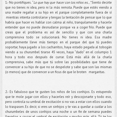
1.- No pontifiques. “
Lo que hay que hacer con los niños es…”
Siento decirte
que no tienes ni idea, pero ni la más remota. Puede que estés viendo a
una madre regañar a su hijo en el parque completamente fuera de sí
mientras intenta controlarse y tengas la tentación de pensar que lo que
habría que hacer es hablar con calma al niño, tranquilamente y hacerle
entender que no puede desnudarse porque va a coger frío. Puede que
creas que el problema es así de sencillo y que con una charla
comprensiva todo se solucionará. No tienes ni idea. Esa madre
probablemente lleve más tiempo en el parque del que tú puedes
soportar, haya jugado a los cacharritos, haya estado pegada al tobogán
viendo a su churumbel tirarse 45 veces, haya “dado” en el columpio 1
hora y todo eso después de currar. Está más allá de la charla
comprensiva, sabe más que tú sobre las posibilidades que tiene de
convencer a su hijo de que no se despelote y sabe que son las mismas
(o menos) que de convencer a un ficus de que le broten margaritas.
2.- Es fabuloso que te gusten los niños de los conhijos. Es estupendo
que te mole jugar con ellos y hacerles reír y descojonarte y todo eso,
pero controla su umbral de excitación si no vas a estar con ellos cuando
lo traspasen. Es decir, si eres un sinhijos y te vas a quedar a cuidar a los
churumbeles de unos conhijos una noche o un fin de semana puedes
llevarlos a cruzar el umbral de excitación y mucho más allá. Tú te los