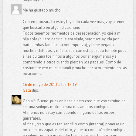
Me ha gustado mucho.
Contemporizar...lo estoy leyendo cada vez más, voy a tener
que buscarlo en algún diccionario.
Todos tenemos momentos de desesperación, yo crié a mi
hija sola (quiero decir que era viuda, pero tuve ayuda por
parte ambas familias...contemporizo), y le he pegado
muchos chillidos, y más cosas; con este pasado terrible pues
sí les quitaría los niños a algunos por energúmenos y sí
comprendo a otros cuando pierden los papeles. Como de
costumbre veo mucha pandi y mucho encocoramiento en las
posiciones.
16 de mayo de 2013 a las 18:39
Gata
dijo...
Genial!! Bueno, pues en base a esto creo que voy camino de
ser una sinhijos molona para mis amigos conhijos...
Al menos no estoy cometiendo ninguno de los erroes
garrafales.
Al final, creo que es tan sencillo como (intentar) ponerse un
poco en los zapatos del otro, y que tu condición de conhijos
o sinhijos no te haga perder la perspectiva. Tengas o no