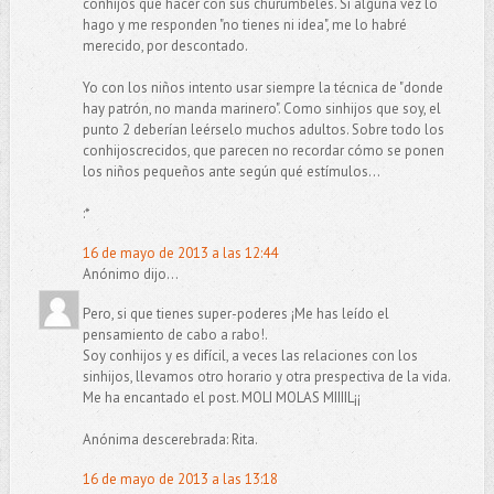
conhijos qué hacer con sus churumbeles. Si alguna vez lo
hago y me responden "no tienes ni idea", me lo habré
merecido, por descontado.
Yo con los niños intento usar siempre la técnica de "donde
hay patrón, no manda marinero". Como sinhijos que soy, el
punto 2 deberían leérselo muchos adultos. Sobre todo los
conhijoscrecidos, que parecen no recordar cómo se ponen
los niños pequeños ante según qué estímulos...
:*
16 de mayo de 2013 a las 12:44
Anónimo dijo...
Pero, si que tienes super-poderes ¡Me has leído el
pensamiento de cabo a rabo!.
Soy conhijos y es difícil, a veces las relaciones con los
sinhijos, llevamos otro horario y otra prespectiva de la vida.
Me ha encantado el post. MOLI MOLAS MIIIIL¡¡
Anónima descerebrada: Rita.
16 de mayo de 2013 a las 13:18