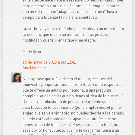
evitan desde hace siete meses (cuando nació mi churumbel)
pero me envían correos diciéndome qué tengo que hacer
con mi vida, del tipo "adapta sus rutinas a la tuya", "busca
tiempo para ti, déjale la niña a la abuela", etc.
Bravo, bravo y bravo. Y añado que me alegro un montón por
lo del libro, que me río un montón con los posts de
hostilidad y que te vi en la tele y me alegré.
Marty Ryan
16 de mayo de 2013 a las 12:41
Ana María
dijo...
No hay frase que más odie en el mundo, después del
triunvirato "porque sí/porque no/no lo sé" como respuestas
que te ofrece un adulto polineuronal a una pregunta
compleja, que la de "es que no tienes ni idea de lo que es...".
Dios mío, combustiono de pensarla. Hay gente que la usa
para todo, con lo cual, cuando (por ejemplo) eres el primer
amigo que se va a vivir solo, no puedes decirle a los demás,
cuando estás al borde del colapso absoluto, "es que no
tienes ni idea de lo que es...". ¡Pues claro que no lo sé, no
seas obvio! Por supuesto que no le diré jamásnunca a un