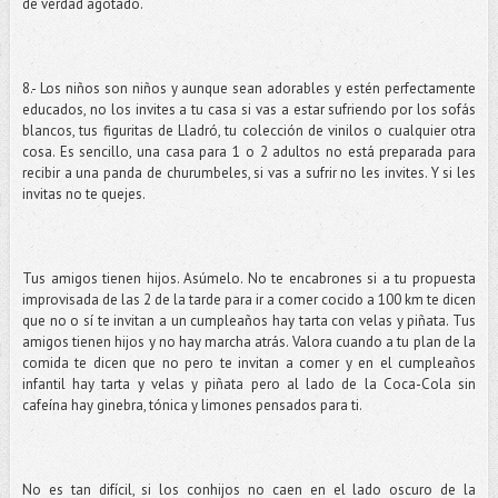
de verdad agotado.
8.- Los niños son niños y aunque sean adorables y estén perfectamente
educados, no los invites a tu casa si vas a estar sufriendo por los sofás
blancos, tus figuritas de Lladró, tu colección de vinilos o cualquier otra
cosa. Es sencillo, una casa para 1 o 2 adultos no está preparada para
recibir a una panda de churumbeles, si vas a sufrir no les invites. Y si les
invitas no te quejes.
Tus amigos tienen hijos. Asúmelo. No te encabrones si a tu propuesta
improvisada de las 2 de la tarde para ir a comer cocido a 100 km te dicen
que no o sí te invitan a un cumpleaños hay tarta con velas y piñata. Tus
amigos tienen hijos y no hay marcha atrás. Valora cuando a tu plan de la
comida te dicen que no pero te invitan a comer y en el cumpleaños
infantil hay tarta y velas y piñata pero al lado de la Coca-Cola sin
cafeína hay ginebra, tónica y limones pensados para ti.
No es tan difícil, si los conhijos no caen en el lado oscuro de la