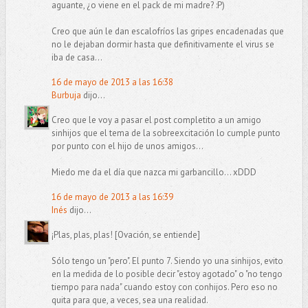
aguante, ¿o viene en el pack de mi madre? :P)
Creo que aún le dan escalofríos las gripes encadenadas que
no le dejaban dormir hasta que definitivamente el virus se
iba de casa...
16 de mayo de 2013 a las 16:38
Burbuja
dijo...
Creo que le voy a pasar el post completito a un amigo
sinhijos que el tema de la sobreexcitación lo cumple punto
por punto con el hijo de unos amigos...
Miedo me da el día que nazca mi garbancillo... xDDD
16 de mayo de 2013 a las 16:39
Inés
dijo...
¡Plas, plas, plas! [Ovación, se entiende]
Sólo tengo un "pero". El punto 7. Siendo yo una sinhijos, evito
en la medida de lo posible decir "estoy agotado" o "no tengo
tiempo para nada" cuando estoy con conhijos. Pero eso no
quita para que, a veces, sea una realidad.