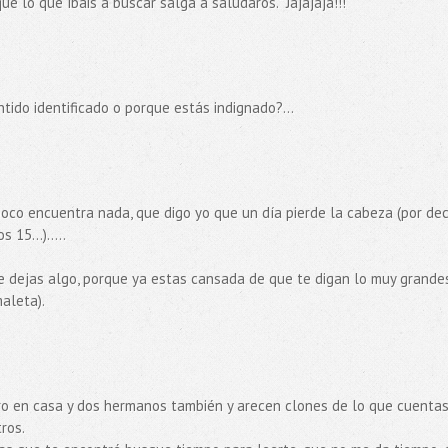
ue lo que íbais a buscar salga a saludaros." Jajajaja!!!
tido identificado o porque estás indignado?...
co encuentra nada, que digo yo que un día pierde la cabeza (por dec
15...).....
e dejas algo, porque ya estas cansada de que te digan lo muy grande
aleta).
eniero en casa y dos hermanos también y arecen clones de lo que cuentas
ros.