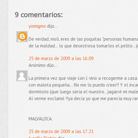
9 comentarios:
yomigmo
dijo...
De verdad, moli, eres de las poquitas "personas human
de la maldad... lo que desestresa tomarles el pelito...jij
25 de marzo de 2009 a las 16:09
Anónimo dijo...
La primera vez que viaje con J. vino a recogerme a casa
con maleta pequeña... No me lo puedo creer!! Y el inca
dormitorio (que luego sería el nuestro...)agarré mi male
Al verme exclamó !!ya decía yo que me parecía muy rar
MALVALOCA.
25 de marzo de 2009 a las 17:21