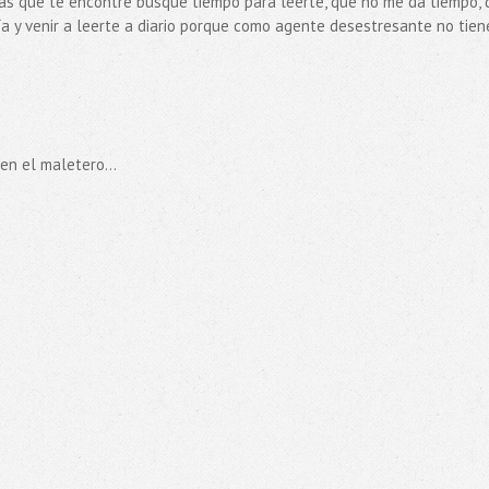
s que te encontré busque tiempo para leerte, que no me da tiempo, 
día y venir a leerte a diario porque como agente desestresante no tien
en el maletero...