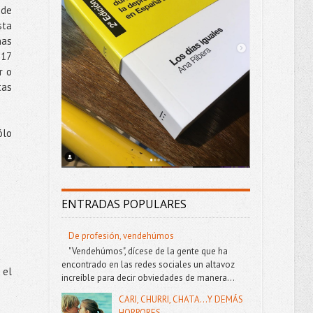
 de
sta
has
:17
r o
tas
ólo
ENTRADAS POPULARES
De profesión, vendehúmos
"Vendehúmos", dícese de la gente que ha
encontrado en las redes sociales un altavoz
 el
increíble para decir obviedades de manera...
CARI, CHURRI, CHATA...Y DEMÁS
HORRORES