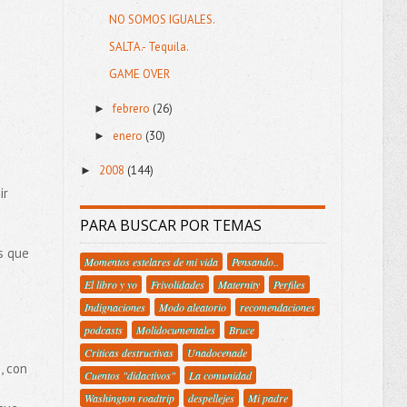
NO SOMOS IGUALES.
SALTA.- Tequila.
GAME OVER
febrero
(26)
►
enero
(30)
►
2008
(144)
►
ir
PARA BUSCAR POR TEMAS
s que
Momentos estelares de mi vida
Pensando..
El libro y yo
Frivolidades
Maternity
Perfiles
Indignaciones
Modo aleatorio
recomendaciones
podcasts
Molidocumentales
Bruce
Criticas destructivas
Unadocenade
, con
Cuentos "didactivos"
La comunidad
Washington roadtrip
despellejes
Mi padre