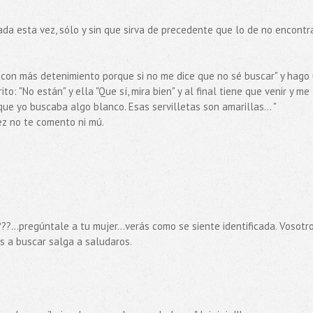
da esta vez, sólo y sin que sirva de precedente que lo de no encontr
ré con más detenimiento porque si no me dice que no sé buscar" y hago
o: "No están" y ella "Que sí, mira bien" y al final tiene que venir y me
que yo buscaba algo blanco. Esas servilletas son amarillas... "
ez no te comento ni mú.
??...pregúntale a tu mujer...verás como se siente identificada. Vosotr
is a buscar salga a saludaros.