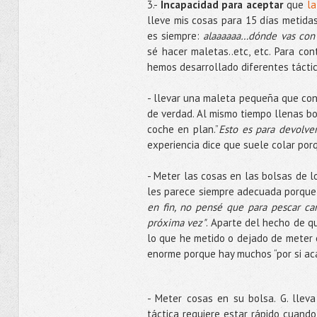
3.-
Incapacidad para aceptar
que
la
lleve mis cosas para 15 días metida
es siempre:
alaaaaaa…dónde vas con 
sé hacer maletas..etc, etc. Para con
hemos desarrollado diferentes táctic
- llevar una maleta pequeña que con
de verdad. Al mismo tiempo llenas b
coche en plan.”
Esto es para devolver 
experiencia dice que suele colar por
- Meter las cosas en las bolsas de l
les parece siempre adecuada porque
en fin, no pensé que para pescar can
próxima vez"
. Aparte del hecho de 
lo que he metido o dejado de meter e
enorme porque hay muchos “por si aca
- Meter cosas en su bolsa. G. llev
táctica requiere estar rápido cuando 