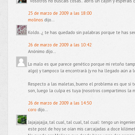
"Vosotros no buscáis cosas.. abrís un cajón y esperáis q
25 de marzo de 2009 a las 18:00
molinos
dijo...
Koldo..¿ te has quedado sin palabras porque te has sen
26 de marzo de 2009 a las 10:42
Anónimo dijo...
Lo malo es que parece genético porque mi retoño tampo
algo) y tampoco la encontrará (y no ha llegado aún a los 
Respecto a las maletas, bueno el problema es que si t
son, luego la culpa es tuya (nosotros compartimos la m
26 de marzo de 2009 a las 14:50
coro
dijo...
Jajajajajja, tal cual, tal cual, tal cual: tengo un ing
este post de hoy se oían mis carcajadas a doce kilómet