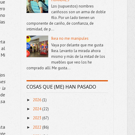
que
Los (supuestos) nombres
ero
cariñosos son un arma de doble
 no
filo. Por un lado tienen un
ías
componente de cariño, de confianza, de
intimidad, de p...
Ikea no me manipules
eta
Vaya por delante que me gusta
 al
Ikea. Levanto la mirada ahora
. Mi
mismo y más de la mitad de los
muebles que veo los he
comprado allí. Me gusta...
jos
ues
COSAS QUE (ME) HAN PASADO
 la
 de
2026
(1)
►
lsa
2024
(22)
►
2023
(67)
►
sta
2022
(86)
►
nte