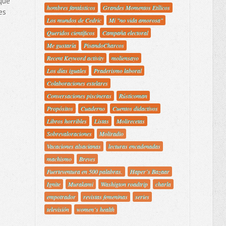
que
hombres fantásticos
Grandes Momentos Etílicos
es
Los mundos de Cedric
Mi "no vida amorosa"
Queridos científicos
Campaña electoral
Me gustaría
PisandoCharcos
Recent Keyword activity
moliensayo
Los días iguales
Praderismo laboral
Colaboraciones estelares
Conversaciones piscineras
Rústicoman
Propósitos
Cuaderno
Cuentos didactivos
Libros horribles
Listas
Molirecetas
Sobrevaloraciones
Moliradio
Vacaciones alsacianas
lecturas encadenadas
machismo
Breves
Fuerteventura en 500 palabras.
Haper´s Bazaar
Ignite
Murakami
Washigton roadtrip
charla
empotrador
revistas femeninas
series
televisión
women´s health