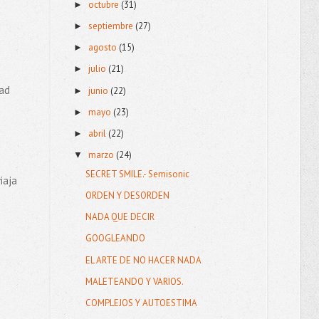
octubre
(31)
►
septiembre
(27)
►
agosto
(15)
►
julio
(21)
►
dad
junio
(22)
►
mayo
(23)
►
abril
(22)
►
marzo
(24)
▼
SECRET SMILE.- Semisonic
iaja
ORDEN Y DESORDEN
NADA QUE DECIR
GOOGLEANDO
EL ARTE DE NO HACER NADA
MALETEANDO Y VARIOS.
COMPLEJOS Y AUTOESTIMA