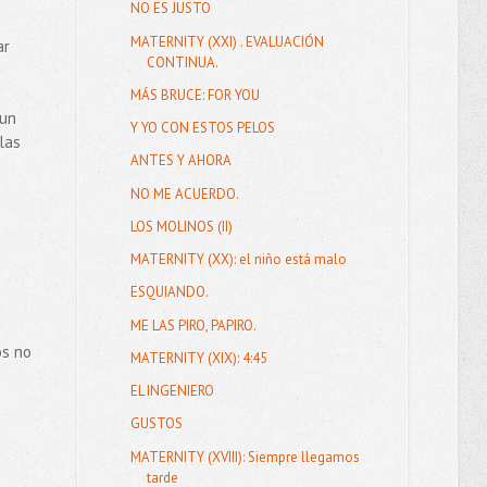
NO ES JUSTO
MATERNITY (XXI) . EVALUACIÓN
ar
CONTINUA.
MÁS BRUCE: FOR YOU
 un
Y YO CON ESTOS PELOS
 las
ANTES Y AHORA
NO ME ACUERDO.
LOS MOLINOS (II)
MATERNITY (XX): el niño está malo
ESQUIANDO.
ME LAS PIRO, PAPIRO.
os no
MATERNITY (XIX): 4:45
EL INGENIERO
GUSTOS
MATERNITY (XVIII): Siempre llegamos
tarde