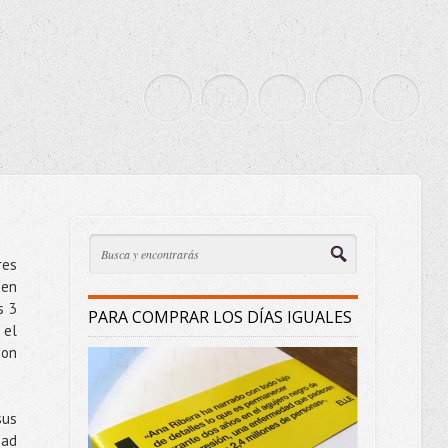
res
den
s 3
PARA COMPRAR LOS DÍAS IGUALES
 el
con
sus
dad