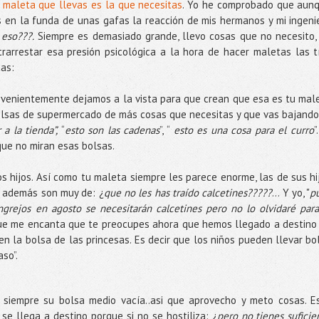
 maleta que llevas es la que necesitas
. Yo he comprobado que aun
s en la funda de unas gafas la reacción de mis hermanos y mi ingeni
eso???.
Siempre es demasiado grande, llevo cosas que no necesito,
trarrestar esa presión psicológica a la hora de hacer maletas las t
as:
venientemente dejamos a la vista para que crean que esa es tu mal
olsas de supermercado de más cosas que necesitas y que vas bajando
a la tienda”,
“
esto son las cadenas
”, “
esto es una cosa para el curro
”
que no miran esas bolsas.
os hijos. Así como tu maleta siempre les parece enorme, las de sus hi
 además son muy de: ¿
que no les has traído calcetines?????
... Y yo, "
p
grejos en agosto se necesitarán calcetines pero no lo olvidaré para
que me encanta que te preocupes ahora que hemos llegado a destino
n la bolsa de las princesas. Es decir que los niños pueden llevar bo
so”.
a siempre su bolsa medio vacía..asi que aprovecho y meto cosas. E
se llega a destino porque si no se hostiliza: ¿
pero no tienes suficie