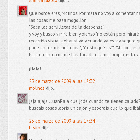
JuanRa Diablo
dijo...
Qué borde eres, Molinos. Por mala no voy a comentar na
las cosas me pasa mogollón.
"Saca las servilletas de la despensa"
y voy y busco y miro bien y pienso "no están pero mira
recorrido visual exhaustivo y cuando ya estoy seguro grit
pone en los mismos ojos "¿Y esto qué es?" "Ah, joer, es 
Pero en fin, como me has tocado el amor propio, esta v
¡Hala!
25 de marzo de 2009 a las 17:32
molinos
dijo...
jajajajaja...JuanRa a que jode cuando te tienen calado?
buscais cosas..abrís un cajón y esperaís que lo que ibá
25 de marzo de 2009 a las 17:34
Elvira
dijo...