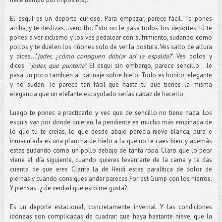
El esquí es un deporte curioso. Para empezar, parece fácil. Te pones
arriba, y te deslizas…sencillo. Esto no le pasa todos los deportes, tú te
pones a ver ciclismo y los ves pedalear con sufrimiento, sudando como
pollos y te duelen los riñones solo de ver la postura. Ves salto de altura
y dices…"
joder, ¿cómo consiguen doblar así la espalda?
". Ves bolos y
dices…"
joder, que puntería”.
El esqui sin embargo, parece sencillo….le
pasa un poco también al patinaje sobre hielo. Todo es bonito, elegante
y no sudan. Te parece tan fácil que hasta tú que tienes la misma
elegancia que un elefante escayolado serías capaz de hacerlo.
Luego te pones a practicarlo y ves que de sencillo no tiene nada. Los
esquis van por donde quieren, la pendiente es mucho más empinada de
lo que tu te creías, lo que desde abajo parecía nieve blanca, pura e
inmaculada es una plancha de hielo a la que no le caes bien, y además
estas sudando como un pollo debajo de tanta ropa. Claro que lo peor
viene al día siguiente, cuando quieres levantarte de la cama y te das
cuenta de que eres Clarita la de Heidi..estás paralítica de dolor de
piernas y cuando consigues andar pareces Forrest Gump con los hierros.
Y piensas..¿ de verdad que esto me gusta?.
Es un deporte estacional, concretamente invernal. Y las condiciones
idóneas son complicadas de cuadrar: que haya bastante nieve, que la