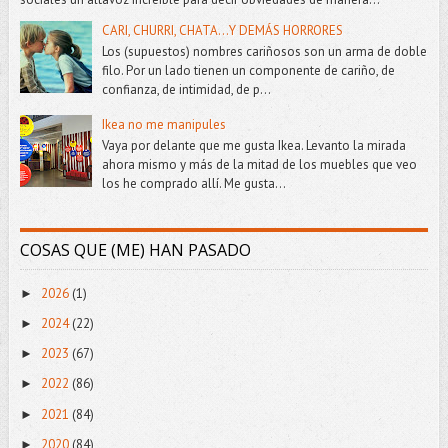
CARI, CHURRI, CHATA...Y DEMÁS HORRORES
Los (supuestos) nombres cariñosos son un arma de doble
filo. Por un lado tienen un componente de cariño, de
confianza, de intimidad, de p...
Ikea no me manipules
Vaya por delante que me gusta Ikea. Levanto la mirada
ahora mismo y más de la mitad de los muebles que veo
los he comprado allí. Me gusta...
COSAS QUE (ME) HAN PASADO
2026
(1)
►
2024
(22)
►
2023
(67)
►
2022
(86)
►
2021
(84)
►
2020
(84)
►