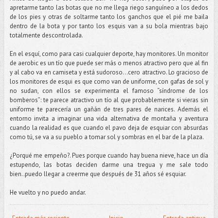
apretarme tanto las botas que no me llega riego sanguíneo a los dedos
de los pies y otras de soltarme tanto los ganchos que el pié me baila
dentro de la bota y por tanto los esquis van a su bola mientras bajo
totalmente descontrolada.
En el esquí, como para casi cualquier deporte, hay monitores. Un monitor
de aerobic es un tío que puede ser más o menos atractivo pero que al fin
y al cabo va en camiseta y está sudoroso…cero atractivo. Lo gracioso de
los monitores de esqui es que como van de uniforme, con gafas de sol y
no sudan, con ellos se experimenta el famoso “síndrome de los
bomberos”: te parece atractivo un tío al que probablemente si vieras sin
uniforme te parecería un gañán de tres pares de narices. Además el
entorno invita a imaginar una vida alternativa de montaña y aventura
cuando la realidad es que cuando el pavo deja de esquiar con absurdas
como tú, se va a su pueblo a tomar sol y sombras en el bar de la plaza.
¿Porqué me empeño?. Pues porque cuando hay buena nieve, hace un día
estupendo, las botas deciden darme una tregua y me sale todo
bien..puedo llegar a creerme que después de 31 años sé esquiar.
He vuelto y no puedo andar.