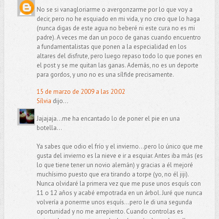
No se si vanagloriarme o avergonzarme por lo que voy a
decir, pero no he esquiado en mi vida, y no creo que lo haga
(nunca digas de este agua no beberé ni este cura no es mi
padre). A veces me dan un poco de ganas cuando encuentro
a fundamentalistas que ponen a la especialidad en los
altares del disfrute, pero luego repaso todo lo que pones en
el post y se me quitan las ganas. Además, no es un deporte
para gordos, y uno no es una sílfide precisamente.
15 de marzo de 2009 a las 20:02
Sílvia
dijo...
Jajajaja...me ha encantado lo de poner el pie en una
botella...
Ya sabes que odio el frío y el invierno...pero lo único que me
gusta del invierno es la nieve e ir a esquiar. Antes iba más (es
lo que tiene tener un novio alemán) y gracias a él mejoré
muchísimo puesto que era tirando a torpe (yo, no él jiji).
Nunca olvidaré la primera vez que me puse unos esquís con
11 o 12 años y acabé empotrada en un árbol. Juré que nunca
volvería a ponerme unos esquís...pero le di una segunda
oportunidad y no me arrepiento. Cuando controlas es