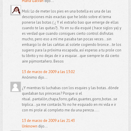
María Galván
dijo...
Moli: Lo de meter los pies en una botella es una de las
descripciones más exactas que he leído sobre el tema
ponerse las botas ( ¿ Y el extraño bao que emerge de ellas
cuando te las quitas?) . Yo en su día esquié ( hace siglos ya) y
es verdad que cuando consigues cierto control disfrutas
mucho, pero eso a mí me pasaba tan pocas veces...sin
embargo lo de las cañitas al solete cogiendo bronce...te los
sugiero para la próxima escapada, así esperas a tu prole con
tu librito y no dejas de ir a esquiar...que siempre te dá cierto
aire pijimontañero. Besos
13 de marzo de 2009 a las 13:02
Anónimo dijo...
¿Y mientras tù luchabas con los esquies y las botas..dònde
quedaban tus princesas? Porque si el
ritual..pantalòn,chapa,forro,gafas,guantes,gorro,botas..se
triplica...ya me contaràs.Yo no he esquiado en mi vida e ir
con mi prole al completo me da una pereza.....
13 de marzo de 2009 a las 21:43
Unknown
dijo...