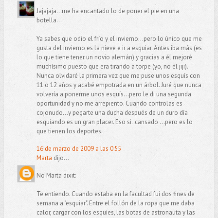
Jajajaja...me ha encantado lo de poner el pie en una
botella...
Ya sabes que odio el frío y el invierno...pero lo único que me
gusta del invierno es la nieve e ir a esquiar. Antes iba más (es
lo que tiene tener un novio alemán) y gracias a él mejoré
muchísimo puesto que era tirando a torpe (yo, no él jiji).
Nunca olvidaré la primera vez que me puse unos esquís con
11 o 12 años y acabé empotrada en un árbol. Juré que nunca
volvería a ponerme unos esquís...pero le di una segunda
oportunidad y no me arrepiento. Cuando controlas es
cojonudo...y pegarte una ducha después de un duro día
esquiando es un gran placer. Eso si..cansado ...pero es lo
que tienen los deportes.
16 de marzo de 2009 a las 0:55
Marta
dijo...
No Marta dixit:
Te entiendo. Cuando estaba en la facultad fui dos fines de
semana a "esquiar". Entre el follón de la ropa que me daba
calor, cargar con los esquíes, las botas de astronauta y las