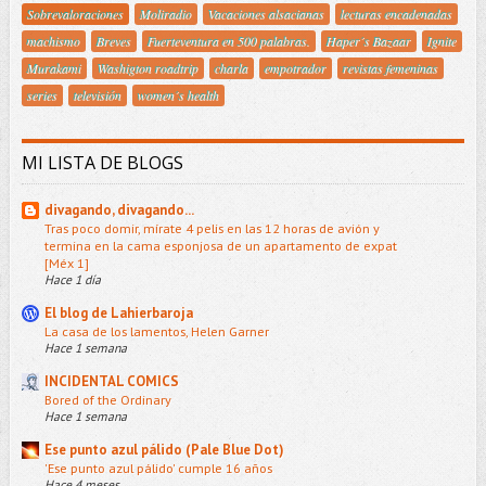
Sobrevaloraciones
Moliradio
Vacaciones alsacianas
lecturas encadenadas
machismo
Breves
Fuerteventura en 500 palabras.
Haper´s Bazaar
Ignite
Murakami
Washigton roadtrip
charla
empotrador
revistas femeninas
series
televisión
women´s health
MI LISTA DE BLOGS
divagando, divagando...
Tras poco domir, mírate 4 pelis en las 12 horas de avión y
termina en la cama esponjosa de un apartamento de expat
[Méx 1]
Hace 1 día
El blog de Lahierbaroja
La casa de los lamentos, Helen Garner
Hace 1 semana
INCIDENTAL COMICS
Bored of the Ordinary
Hace 1 semana
Ese punto azul pálido (Pale Blue Dot)
'Ese punto azul pálido' cumple 16 años
Hace 4 meses