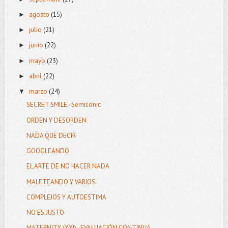
agosto
(15)
►
julio
(21)
►
junio
(22)
►
mayo
(23)
►
abril
(22)
►
marzo
(24)
▼
SECRET SMILE.- Semisonic
ORDEN Y DESORDEN
NADA QUE DECIR
GOOGLEANDO
EL ARTE DE NO HACER NADA
MALETEANDO Y VARIOS.
COMPLEJOS Y AUTOESTIMA
NO ES JUSTO
MATERNITY (XXI) . EVALUACIÓN CONTINUA.