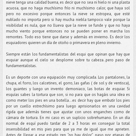
nieve tenga una calidad buena, es decir que no sea ni hielo ni una plasta
acuosa, que no haga muchísimo frío ni muchísimo calor, que haya sol
pero no excesivo porque entonces la nieve se estropea, que esté
nublado no importa pero si hay mucha niebla tampoco vale porque la
visibilidad es nula, que no llueva que la nieve se funde y que no haya
mucho viento porque entonces no se pueden poner en marcha los
remontes. Todo eso tiene que darse y además en invierno. Es decir los
esquiadores quieren un día de otoño o primavera en pleno invierno.
Siempre están los fundamentalistas del esqui que opinan que hay que
esquiar aunque el cielo se desplome sobre tu cabeza..pero paso de
fundamentalistas.
Es un deporte con una equipación muy complicada. Los pantalones, la
chupa, el forro, los calcetines, el gorro, las gafas ( de sol y de ventisca),
los guantes y luego un invento demoniaco, las botas de esquiar. Si
esquías sabes la tortura que son, si no para que os hagáis una idea es
como meter los pies en una botella…es decir hay que embutir los pies
por un cuello estrechísimo para luego aprisionarlos en una cavidad
rígida que además tienes que ajustar con unos enganches como de
cámara de tortura. En mi caso es un suplicio sobrehumano. En un día
normal de esquí puedo tardar de 2 a 3 horas en conseguir la total
insensibilidad en mis pies para que ya me de igual que me aprieten.
Antes de llegar a ese estado zen “no hay dolor”, paso por etapas de