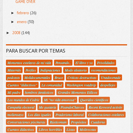
GAME OVER
febrero
(26)
►
enero
(30)
►
2008
(144)
►
PARA BUSCAR POR TEMAS
Momentos estelares de mi vida
Pensando..
El libro y yo
Frivolidades
Maternity
Perfiles
Indignaciones
Modo aleatorio
recomendaciones
podcasts
Molidocumentales
Bruce
Criticas destructivas
Unadocenade
Cuentos "didactivos"
La comunidad
Washington roadtrip
despellejes
Mi padre
hombres fantásticos
Grandes Momentos Etílicos
Los mundos de Cedric
Mi "no vida amorosa"
Queridos científicos
Campaña electoral
Me gustaría
PisandoCharcos
Recent Keyword activity
moliensayo
Los días iguales
Praderismo laboral
Colaboraciones estelares
Conversaciones piscineras
Rústicoman
Propósitos
Cuaderno
Cuentos didactivos
Libros horribles
Listas
Molirecetas