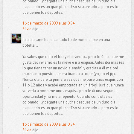
cojonudo...y pegarte una ducha después de un duro día
esquiando es un gran placer. Eso si..cansado ...pero es lo
que tienen los deportes.
16 de marzo de 2009 a las 0:54
Sílvia
dijo...
Jajajaja...me ha encantado lo de poner el pie en una
botella...
Ya sabes que odio el frío y el invierno...pero lo único que me
gusta del invierno es la nieve e ir a esquiar. Antes iba más (es
lo que tiene tener un novio alemán) y gracias a él mejoré
muchísimo puesto que era tirando a torpe (yo, no él jiji).
Nunca olvidaré la primera vez que me puse unos esquís con
11 o 12 años y acabé empotrada en un árbol. Juré que nunca
volvería a ponerme unos esquís...pero le di una segunda
oportunidad y no me arrepiento. Cuando controlas es
cojonudo...y pegarte una ducha después de un duro día
esquiando es un gran placer. Eso si..cansado ...pero es lo
que tienen los deportes.
16 de marzo de 2009 a las 0:54
Sílvia
dijo...