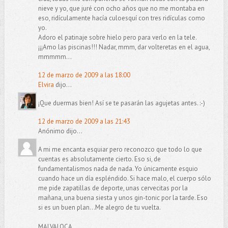
nieve y yo, que juré con ocho años que no me montaba en
eso, ridículamente hacía culoesquí con tres ridículas como
yo.
Adoro el patinaje sobre hielo pero para verlo en la tele.
¡¡¡Amo las piscinas!!! Nadar, mmm, dar volteretas en el agua,
mmmmm...
12 de marzo de 2009 a las 18:00
Elvira
dijo...
¡Que duermas bien! Así se te pasarán las agujetas antes. :-)
12 de marzo de 2009 a las 21:43
Anónimo dijo...
A mi me encanta esquiar pero reconozco que todo lo que
cuentas es absolutamente cierto. Eso si, de
fundamentalismos nada de nada. Yo únicamente esquio
cuando hace un día espléndido. Si hace malo, el cuerpo sólo
me pide zapatillas de deporte, unas cervecitas por la
mañana, una buena siesta y unos gin-tonic por la tarde. Eso
si es un buen plan...Me alegro de tu vuelta.
MALVALOCA.