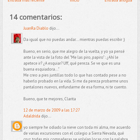
Entrada más reciente
Inicio
Entrada antigua
14 comentarios:
JuanRa Diablo
dijo...
Da igual que no puedas andar... mientras puedas escribir ;)
Bueno, en serio, que me alegro de la vuelta, y yo ya pensé
ante la vista de la foto del "Me las piro, papiro" : ¿Ahí le
apetece ir? ¿A esquiar? Uff, qué pereza. Se ve que es una
buena esquiadora..."
Me creo a pies juntillas todo lo que has contado pese a no
haberlo probado en la vida. Si me da pereza probarme unos
pantalones nuevos, enfundarme de esa forma, ni te cuento.
Bueno, que te mejores, Clarita
12 de marzo de 2009 a las 17:27
Adaldrida
dijo...
yo siempre he odiado la nieve con toda mi alma, me acuerdo
de varias excursiones con el colegio a Sierra Nevada, qué
cruz, todas mis compañeras se volvían locas con la palabra