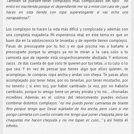
También se pueden tener complejos más complicados del tipo: “
no
entro en esa tienda porque el dependiente me va a mirar con cara de ¿qué
haces en esta tienda con ropa superelegante si vas echa una
zarrapastrosa?".
Los complejos te hacen la vida más difícil y complicada y además son
una completa majadería. Mi experiencia vital en este tema es que un
buen día en la adolescencia te levantas y de repente tienes complejos.
Pasas de preocuparte por tu bici y en qué piscina vas a bañarte a
preocuparte porque tu amigos ya no te miran a la cara..solo a tu
camiseta que de repente está sospechosamente abultada. Y entonces
zasss…te das cuenta de que solo te quieren por tus tetas..o tu culo o lo
que sea. Y en vez de pensar que tienes algo que ellos quieren…te
acomplejas..te compras ropa ancha y andas con chepa. Te pasas años
acomplejado por tener tetas, por no tenerlas, por tener mostacho, por
no tenerlo ( si eres tio), por haber cambiado la voz, por no haberla
cambiado, porque tu amigo tiene un jersey privata y tu no….chorradas
increíbles. Además en el colmo del retorcimiento puedes incluso
combinar distintos complejos: "
no me puedo poner camisetas de tirante
fino porque tengo que llevar sujetador de tira ancha, pero claro si me
pongo camiseta con cuello cerrado me tengo que poner chaqueta, pero las
chaquetas me hacen chepuda y no me tapan el culo…”
y así hasta el
infinito.