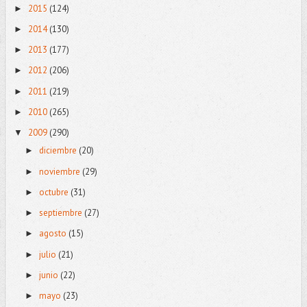
2015
(124)
►
2014
(130)
►
2013
(177)
►
2012
(206)
►
2011
(219)
►
2010
(265)
►
2009
(290)
▼
diciembre
(20)
►
noviembre
(29)
►
octubre
(31)
►
septiembre
(27)
►
agosto
(15)
►
julio
(21)
►
junio
(22)
►
mayo
(23)
►