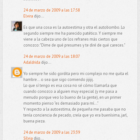
24 de marzo de 2009 a las 17:58
Elvira
dijo...
Es que una cosa es la autoestima y otra el autobombo. Lo
segundo siempre me ha parecido patético. Y siempre me
viene a la cabeza uno de los refranes más ciertos que
conozco: "Dime de qué presumes y te diré de qué careces."
24 de marzo de 2009 a las 18:07
Adaldrida
dijo...
Yo siempre he sido gordita pero mi complejo no me quita el
hambre... o sea que sigo comiendo jijijij.
Lo que sí tengo es esa cosa no sé cómo llamarla que
cuando conozco a alguien muy especial (y me pasa a
menudo porque veo lo bueno de la gente), en un primer
momento pienso "es demasiado para mí..."
Y respecto a la autoestima, de pequeña me pasaba que no
tenía conciencia de pecado, creía que yo era buenísima, jarl,
buena pieza.
24 de marzo de 2009 a las 23:39
Sílvia
dijo...