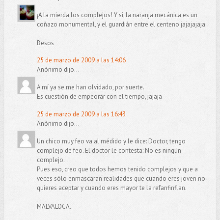
¡A la mierda los complejos! Y si, la naranja mecánica es un
coñazo monumental, y el guardián entre el centeno jajajajaja
Besos
25 de marzo de 2009 a las 14:06
Anónimo dijo...
A mí ya se me han olvidado, por suerte.
Es cuestión de empeorar con el tiempo, jajaja
25 de marzo de 2009 a las 16:43
Anónimo dijo...
Un chico muy feo va al médido y le dice: Doctor, tengo
complejo de feo. El doctor le contesta: No es ningún
complejo.
Pues eso, creo que todos hemos tenido complejos y que a
veces sólo enmascaran realidades que cuando eres joven no
quieres aceptar y cuando eres mayor te la refanfinflan.
MALVALOCA.