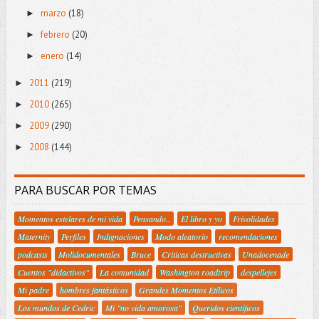
marzo
(18)
►
febrero
(20)
►
enero
(14)
►
2011
(219)
►
2010
(265)
►
2009
(290)
►
2008
(144)
►
PARA BUSCAR POR TEMAS
Momentos estelares de mi vida
Pensando..
El libro y yo
Frivolidades
Maternity
Perfiles
Indignaciones
Modo aleatorio
recomendaciones
podcasts
Molidocumentales
Bruce
Criticas destructivas
Unadocenade
Cuentos "didactivos"
La comunidad
Washington roadtrip
despellejes
Mi padre
hombres fantásticos
Grandes Momentos Etílicos
Los mundos de Cedric
Mi "no vida amorosa"
Queridos científicos