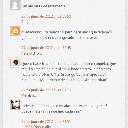
Fan absoluta de Molimadre :D
22 de junio de 2012 a las 19:50
B
dijo...
Mi madre no usa manzana, pero hace años que tenemos
gente en los distintos congelador, por si acaso.
22 de junio de 2012 a las 20:48
Pétalo
dijo...
Quiero hacerlo pero no se me ocurre a quien congelar. Que
mal. La presión de que si no lo hago faltará un año para
volverlo a probar! OMG! Si pongo "carrera", aprobaré?
Mmm...estoy realmente desesperada así que probaré.
22 de junio de 2012 a las 22:19
Min
dijo...
Joder! y de dónde saco yo ahora fotos de esta gente? se
puede meter a más de uno cada vez?
22 de junio de 2012 a las 23:51
JuanRa Diablo
dijo...