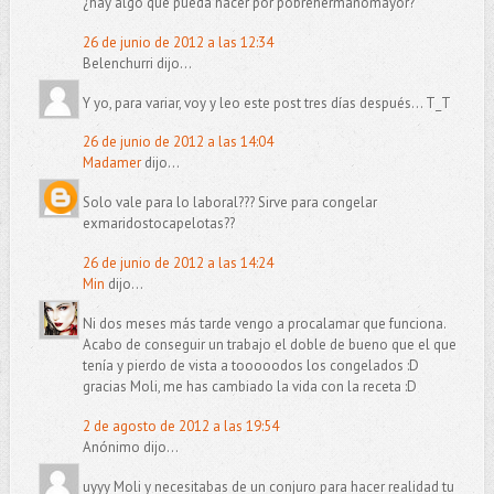
¿hay algo que pueda hacer por pobrehermanomayor?
26 de junio de 2012 a las 12:34
Belenchurri dijo...
Y yo, para variar, voy y leo este post tres días después... T_T
26 de junio de 2012 a las 14:04
Madamer
dijo...
Solo vale para lo laboral??? Sirve para congelar
exmaridostocapelotas??
26 de junio de 2012 a las 14:24
Min
dijo...
Ni dos meses más tarde vengo a procalamar que funciona.
Acabo de conseguir un trabajo el doble de bueno que el que
tenía y pierdo de vista a tooooodos los congelados :D
gracias Moli, me has cambiado la vida con la receta :D
2 de agosto de 2012 a las 19:54
Anónimo dijo...
uyyy Moli y necesitabas de un conjuro para hacer realidad tu