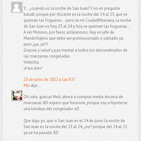
Y... ¿cuándo es la noche de San Juan? Y no es pregunta
baladí, porque por Alicante es la noche del 24 al 25, que se
queman las Fogueres... pero en mi CiudadMilenaria, la noche
de San Juan es hoy 23 al 24 y hoy se queman las hogueras...
A ver Molinos, por favor, acláranoslo. Hay un jefe de
MaridoViajero que debe ser promocionado o jubilado ya,
pero ¡¡ya, ya!!!
Gracias y salud y paz mental a todos los descerebrados de
las manzanas congeladas.
Visterilla
¡A tus pies!
23 de junio de 2012 a las 8:57
Min
dijo...
Oh, vale, gracias Moli, ahora a comprar media docena de
manzanas XD espero que funcione, porque voy a hipotecar
una bandeja del congelador xD
Que digo yo, que si San Juan es el 24 de junio la noche de
San Juan es la noche del 23 al 24, ¿no? porque del 24 al 25
ya se ha pasado XD