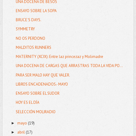
UNA DOCENA DE BESOS
ENSAYO SOBRE LA SOPA
BRUCE´S DAYS.
SYMMETRY
NO OS PERDONO
MALDITOS RUNNERS
MATERNITY (XCIX): Entre laz princezaz y Molimadre
UNA DOCENA DE CARGAS QUE ARRASTRAS TODA LA VIDA PO...
PARA SER MALO HAY QUE VALER.
LIBROS ENCADENADOS.- MAYO
ENSAYO SOBRE EL SUDOR
HOY ES EL DÍA
SELECCIÓN MOLIRADIO
mayo
(19)
►
abril
(17)
►