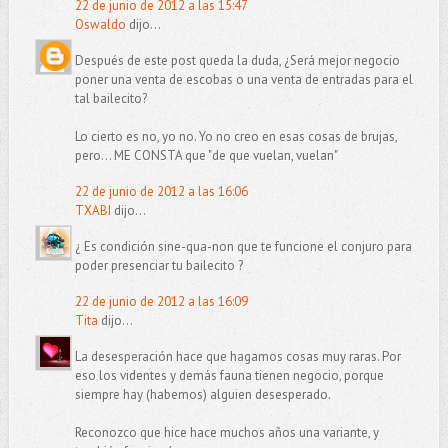
22 de junio de 2012 a las 15:47
Oswaldo
dijo...
Después de este post queda la duda, ¿Será mejor negocio
poner una venta de escobas o una venta de entradas para el
tal bailecito?
Lo cierto es no, yo no. Yo no creo en esas cosas de brujas,
pero... ME CONSTA que "de que vuelan, vuelan"
22 de junio de 2012 a las 16:06
TXABI
dijo...
¿ Es condición sine-qua-non que te funcione el conjuro para
poder presenciar tu bailecito ?
22 de junio de 2012 a las 16:09
Tita
dijo...
La desesperación hace que hagamos cosas muy raras. Por
eso los videntes y demás fauna tienen negocio, porque
siempre hay (habemos) alguien desesperado.
Reconozco que hice hace muchos años una variante, y