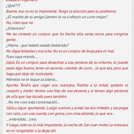
¿Qué???
Bueno, eso no es lo importante. Tengo la solución para su problema.
¿El marido de tu amiga Carmen le va a ofrecer un curro mejor?
No, claro que no.
¿Entonces?
Me ha contado un conjuro que ha hecho ella varias veces para congelar
gente.
¿Mamá...que habéis estado bebiendo?
No digas bobadas y escucha. No es un conjuro de bruja para el mal.
Pues vaya mierda….
Calla. Es un conjuro para desactivar a esa persona de tu entorno, le puede
pasar algo bueno, tener un ascenso, cambiar de curro...lo que sea, pero que
haga que deje de molestarte.
Mientras no le toque la lotería…
Apunta. Tenéis que coger una manzana. Partirla a la mitad, quitarle el
corazón y meter dentro una foto de esa persona y si tienes algo personal
de ella que hay tocado pues también.
..No me creo esta conversación…
Calla y sigue apuntando. Luego vuelves a juntar las dos mitades y las pegas
con celo, con una cuerda, con goma, con cinta aislante, lo que sea…
…entendido…creo.
Y luego, esto es lo más importante, la noche de San Juan metes la manzana
en el congelador y la dejas ahí.