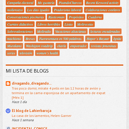
Campaña electoral
Me gustaría
PisandoCharcos
Recent Keyword activity
moliensayo
Los días iguales
Praderismo laboral
Colaboraciones estelares
Conversaciones piscineras
Rústicoman
Propósitos
Cuaderno
Cuentos didactivos
Libros horribles
Listas
Molirecetas
Sobrevaloraciones
Moliradio
Vacaciones alsacianas
lecturas encadenadas
machismo
Breves
Fuerteventura en 500 palabras.
Haper´s Bazaar
Ignite
Murakami
Washigton roadtrip
charla
empotrador
revistas femeninas
series
televisión
women´s health
MI LISTA DE BLOGS
divagando, divagando...
Tras poco domir, mírate 4 pelis en las 12 horas de avión y
termina en la cama esponjosa de un apartamento de expat
[Méx 1]
Hace 1 día
El blog de Lahierbaroja
La casa de los lamentos, Helen Garner
Hace 1 semana
INCIDENTAL COMICS