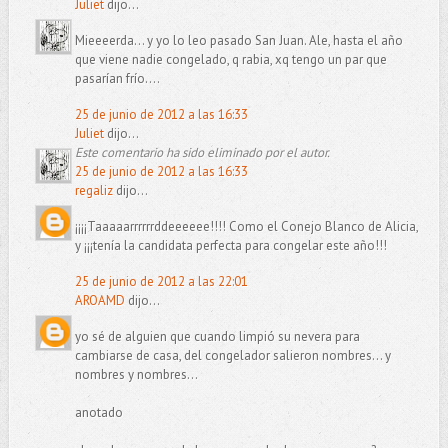
Juliet
dijo...
Mieeeerda... y yo lo leo pasado San Juan. Ale, hasta el año
que viene nadie congelado, q rabia, xq tengo un par que
pasarían frío....
25 de junio de 2012 a las 16:33
Juliet
dijo...
Este comentario ha sido eliminado por el autor.
25 de junio de 2012 a las 16:33
regaliz
dijo...
¡¡¡¡Taaaaarrrrrrddeeeeee!!!! Como el Conejo Blanco de Alicia,
y ¡¡¡tenía la candidata perfecta para congelar este año!!!
25 de junio de 2012 a las 22:01
AROAMD
dijo...
yo sé de alguien que cuando limpió su nevera para
cambiarse de casa, del congelador salieron nombres... y
nombres y nombres...
anotado