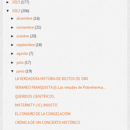
2013
(177)
►
2012
(206)
▼
diciembre
(16)
►
noviembre
(21)
►
octubre
(20)
►
septiembre
(18)
►
agosto
(7)
►
julio
(17)
►
junio
(19)
▼
LA VERDADERA HISTORIA DE RICITOS DE ORO
VERANEO FRANQUISTA (I): Las virtudes de Pobreherma...
QUERIDOS CIENTÍFICOS,
MATERNITY ( IC): INJUSTO
EL CONJURO DE LA CONGELACIÓN
CRÓNICA DE UN CONCIERTO HISTÓRICO