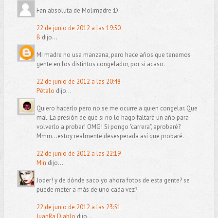
Fan absoluta de Molimadre :D
22 de junio de 2012 a las 19:50
B
dijo...
Mi madre no usa manzana, pero hace años que tenemos
gente en los distintos congelador, por si acaso.
22 de junio de 2012 a las 20:48
Pétalo
dijo...
Quiero hacerlo pero no se me ocurre a quien congelar. Que
mal. La presión de que si no lo hago faltará un año para
volverlo a probar! OMG! Si pongo "carrera", aprobaré?
Mmm...estoy realmente desesperada así que probaré.
22 de junio de 2012 a las 22:19
Min
dijo...
Joder! y de dónde saco yo ahora fotos de esta gente? se
puede meter a más de uno cada vez?
22 de junio de 2012 a las 23:51
JuanRa Diablo
dijo...