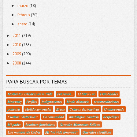
marzo
(18)
►
febrero
(20)
►
enero
(14)
►
2011
(219)
►
2010
(265)
►
2009
(290)
►
2008
(144)
►
PARA BUSCAR POR TEMAS
Momentos estelares de mi vida
Pensando..
El libro y yo
Frivolidades
Maternity
Perfiles
Indignaciones
Modo aleatorio
recomendaciones
podcasts
Molidocumentales
Bruce
Criticas destructivas
Unadocenade
Cuentos "didactivos"
La comunidad
Washington roadtrip
despellejes
Mi padre
hombres fantásticos
Grandes Momentos Etílicos
Los mundos de Cedric
Mi "no vida amorosa"
Queridos científicos