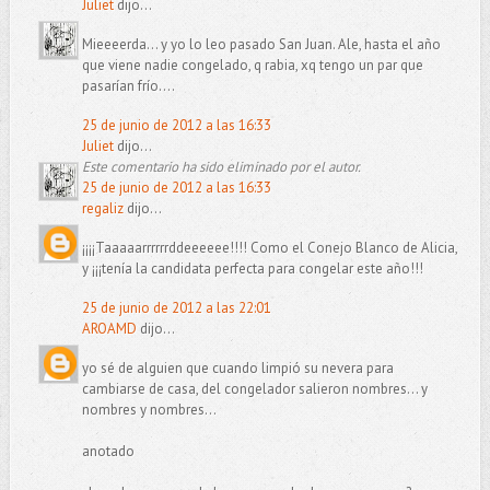
Juliet
dijo...
Mieeeerda... y yo lo leo pasado San Juan. Ale, hasta el año
que viene nadie congelado, q rabia, xq tengo un par que
pasarían frío....
25 de junio de 2012 a las 16:33
Juliet
dijo...
Este comentario ha sido eliminado por el autor.
25 de junio de 2012 a las 16:33
regaliz
dijo...
¡¡¡¡Taaaaarrrrrrddeeeeee!!!! Como el Conejo Blanco de Alicia,
y ¡¡¡tenía la candidata perfecta para congelar este año!!!
25 de junio de 2012 a las 22:01
AROAMD
dijo...
yo sé de alguien que cuando limpió su nevera para
cambiarse de casa, del congelador salieron nombres... y
nombres y nombres...
anotado