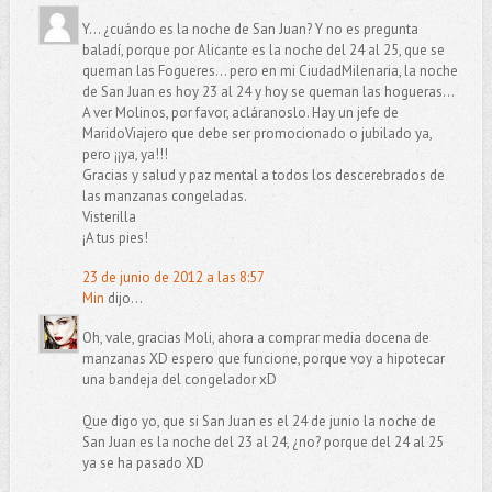
Y... ¿cuándo es la noche de San Juan? Y no es pregunta
baladí, porque por Alicante es la noche del 24 al 25, que se
queman las Fogueres... pero en mi CiudadMilenaria, la noche
de San Juan es hoy 23 al 24 y hoy se queman las hogueras...
A ver Molinos, por favor, acláranoslo. Hay un jefe de
MaridoViajero que debe ser promocionado o jubilado ya,
pero ¡¡ya, ya!!!
Gracias y salud y paz mental a todos los descerebrados de
las manzanas congeladas.
Visterilla
¡A tus pies!
23 de junio de 2012 a las 8:57
Min
dijo...
Oh, vale, gracias Moli, ahora a comprar media docena de
manzanas XD espero que funcione, porque voy a hipotecar
una bandeja del congelador xD
Que digo yo, que si San Juan es el 24 de junio la noche de
San Juan es la noche del 23 al 24, ¿no? porque del 24 al 25
ya se ha pasado XD