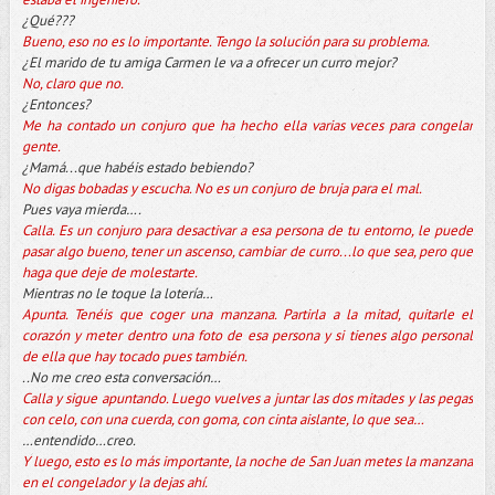
¿Qué???
Bueno, eso no es lo importante. Tengo la solución para su problema.
¿El marido de tu amiga Carmen le va a ofrecer un curro mejor?
No, claro que no.
¿Entonces?
Me ha contado un conjuro que ha hecho ella varias veces para congelar
gente.
¿Mamá...que habéis estado bebiendo?
No digas bobadas y escucha. No es un conjuro de bruja para el mal.
Pues vaya mierda….
Calla. Es un conjuro para desactivar a esa persona de tu entorno, le puede
pasar algo bueno, tener un ascenso, cambiar de curro...lo que sea, pero que
haga que deje de molestarte.
Mientras no le toque la lotería…
Apunta. Tenéis que coger una manzana. Partirla a la mitad, quitarle el
corazón y meter dentro una foto de esa persona y si tienes algo personal
de ella que hay tocado pues también.
..No me creo esta conversación…
Calla y sigue apuntando. Luego vuelves a juntar las dos mitades y las pegas
con celo, con una cuerda, con goma, con cinta aislante, lo que sea…
…entendido…creo.
Y luego, esto es lo más importante, la noche de San Juan metes la manzana
en el congelador y la dejas ahí.