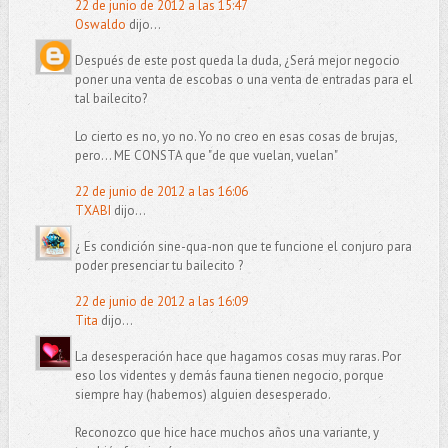
22 de junio de 2012 a las 15:47
Oswaldo
dijo...
Después de este post queda la duda, ¿Será mejor negocio
poner una venta de escobas o una venta de entradas para el
tal bailecito?
Lo cierto es no, yo no. Yo no creo en esas cosas de brujas,
pero... ME CONSTA que "de que vuelan, vuelan"
22 de junio de 2012 a las 16:06
TXABI
dijo...
¿ Es condición sine-qua-non que te funcione el conjuro para
poder presenciar tu bailecito ?
22 de junio de 2012 a las 16:09
Tita
dijo...
La desesperación hace que hagamos cosas muy raras. Por
eso los videntes y demás fauna tienen negocio, porque
siempre hay (habemos) alguien desesperado.
Reconozco que hice hace muchos años una variante, y