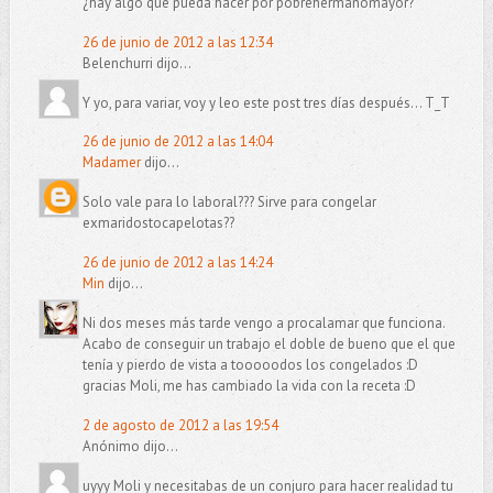
¿hay algo que pueda hacer por pobrehermanomayor?
26 de junio de 2012 a las 12:34
Belenchurri dijo...
Y yo, para variar, voy y leo este post tres días después... T_T
26 de junio de 2012 a las 14:04
Madamer
dijo...
Solo vale para lo laboral??? Sirve para congelar
exmaridostocapelotas??
26 de junio de 2012 a las 14:24
Min
dijo...
Ni dos meses más tarde vengo a procalamar que funciona.
Acabo de conseguir un trabajo el doble de bueno que el que
tenía y pierdo de vista a tooooodos los congelados :D
gracias Moli, me has cambiado la vida con la receta :D
2 de agosto de 2012 a las 19:54
Anónimo dijo...
uyyy Moli y necesitabas de un conjuro para hacer realidad tu