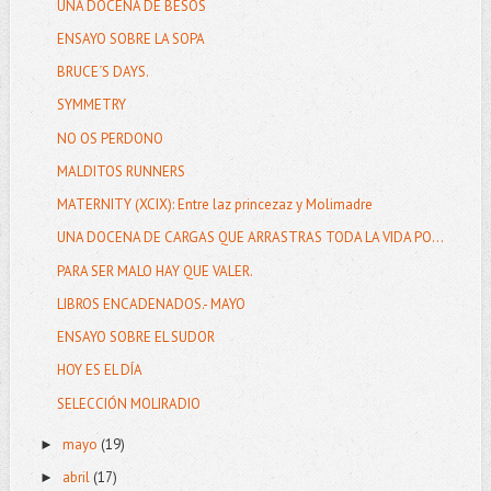
UNA DOCENA DE BESOS
ENSAYO SOBRE LA SOPA
BRUCE´S DAYS.
SYMMETRY
NO OS PERDONO
MALDITOS RUNNERS
MATERNITY (XCIX): Entre laz princezaz y Molimadre
UNA DOCENA DE CARGAS QUE ARRASTRAS TODA LA VIDA PO...
PARA SER MALO HAY QUE VALER.
LIBROS ENCADENADOS.- MAYO
ENSAYO SOBRE EL SUDOR
HOY ES EL DÍA
SELECCIÓN MOLIRADIO
mayo
(19)
►
abril
(17)
►