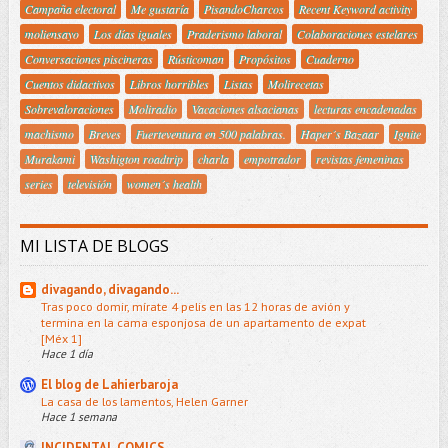
Campaña electoral
Me gustaría
PisandoCharcos
Recent Keyword activity
moliensayo
Los días iguales
Praderismo laboral
Colaboraciones estelares
Conversaciones piscineras
Rústicoman
Propósitos
Cuaderno
Cuentos didactivos
Libros horribles
Listas
Molirecetas
Sobrevaloraciones
Moliradio
Vacaciones alsacianas
lecturas encadenadas
machismo
Breves
Fuerteventura en 500 palabras.
Haper´s Bazaar
Ignite
Murakami
Washigton roadtrip
charla
empotrador
revistas femeninas
series
televisión
women´s health
MI LISTA DE BLOGS
divagando, divagando...
Tras poco domir, mírate 4 pelis en las 12 horas de avión y
termina en la cama esponjosa de un apartamento de expat
[Méx 1]
Hace 1 día
El blog de Lahierbaroja
La casa de los lamentos, Helen Garner
Hace 1 semana
INCIDENTAL COMICS