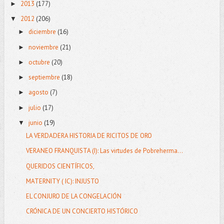
2013
(177)
►
2012
(206)
▼
diciembre
(16)
►
noviembre
(21)
►
octubre
(20)
►
septiembre
(18)
►
agosto
(7)
►
julio
(17)
►
junio
(19)
▼
LA VERDADERA HISTORIA DE RICITOS DE ORO
VERANEO FRANQUISTA (I): Las virtudes de Pobreherma...
QUERIDOS CIENTÍFICOS,
MATERNITY ( IC): INJUSTO
EL CONJURO DE LA CONGELACIÓN
CRÓNICA DE UN CONCIERTO HISTÓRICO