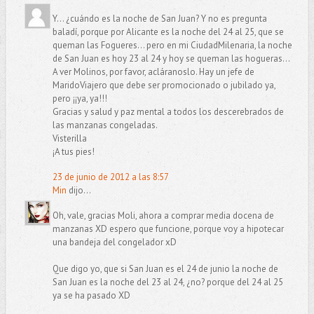
Y... ¿cuándo es la noche de San Juan? Y no es pregunta
baladí, porque por Alicante es la noche del 24 al 25, que se
queman las Fogueres... pero en mi CiudadMilenaria, la noche
de San Juan es hoy 23 al 24 y hoy se queman las hogueras...
A ver Molinos, por favor, acláranoslo. Hay un jefe de
MaridoViajero que debe ser promocionado o jubilado ya,
pero ¡¡ya, ya!!!
Gracias y salud y paz mental a todos los descerebrados de
las manzanas congeladas.
Visterilla
¡A tus pies!
23 de junio de 2012 a las 8:57
Min
dijo...
Oh, vale, gracias Moli, ahora a comprar media docena de
manzanas XD espero que funcione, porque voy a hipotecar
una bandeja del congelador xD
Que digo yo, que si San Juan es el 24 de junio la noche de
San Juan es la noche del 23 al 24, ¿no? porque del 24 al 25
ya se ha pasado XD