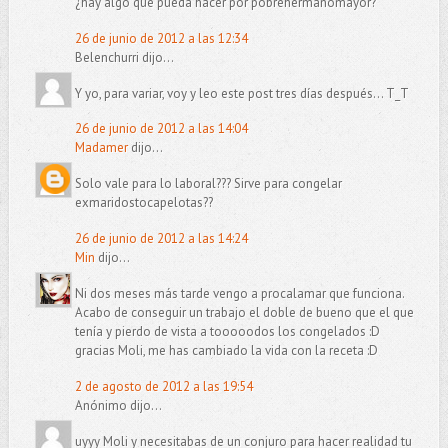
¿hay algo que pueda hacer por pobrehermanomayor?
26 de junio de 2012 a las 12:34
Belenchurri dijo...
Y yo, para variar, voy y leo este post tres días después... T_T
26 de junio de 2012 a las 14:04
Madamer
dijo...
Solo vale para lo laboral??? Sirve para congelar
exmaridostocapelotas??
26 de junio de 2012 a las 14:24
Min
dijo...
Ni dos meses más tarde vengo a procalamar que funciona.
Acabo de conseguir un trabajo el doble de bueno que el que
tenía y pierdo de vista a tooooodos los congelados :D
gracias Moli, me has cambiado la vida con la receta :D
2 de agosto de 2012 a las 19:54
Anónimo dijo...
uyyy Moli y necesitabas de un conjuro para hacer realidad tu