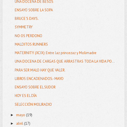
UNA DOCENA DE BESOS
ENSAYO SOBRE LA SOPA
BRUCE´S DAYS.
SYMMETRY
NO OS PERDONO
MALDITOS RUNNERS
MATERNITY (XCIX): Entre laz princezaz y Molimadre
UNA DOCENA DE CARGAS QUE ARRASTRAS TODA LA VIDA PO...
PARA SER MALO HAY QUE VALER.
LIBROS ENCADENADOS.- MAYO
ENSAYO SOBRE EL SUDOR
HOY ES EL DÍA
SELECCIÓN MOLIRADIO
mayo
(19)
►
abril
(17)
►