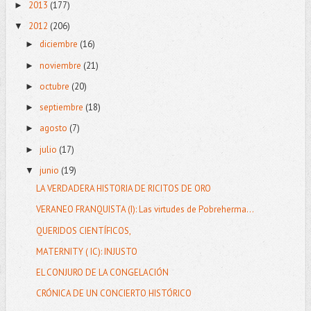
2013
(177)
►
2012
(206)
▼
diciembre
(16)
►
noviembre
(21)
►
octubre
(20)
►
septiembre
(18)
►
agosto
(7)
►
julio
(17)
►
junio
(19)
▼
LA VERDADERA HISTORIA DE RICITOS DE ORO
VERANEO FRANQUISTA (I): Las virtudes de Pobreherma...
QUERIDOS CIENTÍFICOS,
MATERNITY ( IC): INJUSTO
EL CONJURO DE LA CONGELACIÓN
CRÓNICA DE UN CONCIERTO HISTÓRICO