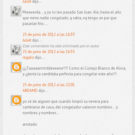
Juliet
dijo...
Mieeeerda... y yo lo leo pasado San Juan. Ale, hasta el año
que viene nadie congelado, q rabia, xq tengo un par que
pasarían frío....
25 de junio de 2012 a las 16:33
Juliet
dijo...
Este comentario ha sido eliminado por el autor.
25 de junio de 2012 a las 16:33
regaliz
dijo...
¡¡¡¡Taaaaarrrrrrddeeeeee!!!! Como el Conejo Blanco de Alicia,
y ¡¡¡tenía la candidata perfecta para congelar este año!!!
25 de junio de 2012 a las 22:01
AROAMD
dijo...
yo sé de alguien que cuando limpió su nevera para
cambiarse de casa, del congelador salieron nombres... y
nombres y nombres...
anotado