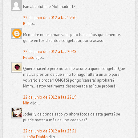
Fan absoluta de Molimadre :D
22 de junio de 2012 a las 19:50
B
dijo...
Mi madre no usa manzana, pero hace años que tenemos
gente en los distintos congelador, por si acaso.
22 de junio de 2012 a las 20:48
Pétalo
dijo...
Quiero hacerlo pero no se me ocurre a quien congelar. Que
mal. La presión de que si no lo hago faltará un año para
volverlo a probar! OMG! Si pongo "carrera", aprobaré?
Mmm...estoy realmente desesperada así que probaré.
22 de junio de 2012 a las 22:19
Min
dijo...
Joder! y de dónde saco yo ahora fotos de esta gente? se
puede meter a más de uno cada vez?
22 de junio de 2012 a las 23:51
JuanRa Diablo
dijo...