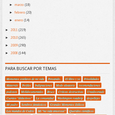
marzo
(18)
►
febrero
(20)
►
enero
(14)
►
2011
(219)
►
2010
(265)
►
2009
(290)
►
2008
(144)
►
PARA BUSCAR POR TEMAS
Momentos estelares de mi vida
Pensando..
El libro y yo
Frivolidades
Maternity
Perfiles
Indignaciones
Modo aleatorio
recomendaciones
podcasts
Molidocumentales
Bruce
Criticas destructivas
Unadocenade
Cuentos "didactivos"
La comunidad
Washington roadtrip
despellejes
Mi padre
hombres fantásticos
Grandes Momentos Etílicos
Los mundos de Cedric
Mi "no vida amorosa"
Queridos científicos