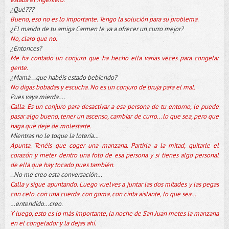
¿Qué???
Bueno, eso no es lo importante. Tengo la solución para su problema.
¿El marido de tu amiga Carmen le va a ofrecer un curro mejor?
No, claro que no.
¿Entonces?
Me ha contado un conjuro que ha hecho ella varias veces para congelar
gente.
¿Mamá...que habéis estado bebiendo?
No digas bobadas y escucha. No es un conjuro de bruja para el mal.
Pues vaya mierda….
Calla. Es un conjuro para desactivar a esa persona de tu entorno, le puede
pasar algo bueno, tener un ascenso, cambiar de curro...lo que sea, pero que
haga que deje de molestarte.
Mientras no le toque la lotería…
Apunta. Tenéis que coger una manzana. Partirla a la mitad, quitarle el
corazón y meter dentro una foto de esa persona y si tienes algo personal
de ella que hay tocado pues también.
..No me creo esta conversación…
Calla y sigue apuntando. Luego vuelves a juntar las dos mitades y las pegas
con celo, con una cuerda, con goma, con cinta aislante, lo que sea…
…entendido…creo.
Y luego, esto es lo más importante, la noche de San Juan metes la manzana
en el congelador y la dejas ahí.