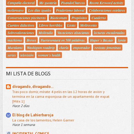
Campaña electoral
Me gustaría
PisandoCharcos
Recent Keyword activity
moliensayo
Los días iguales
Praderismo laboral
Colaboraciones estelares
Conversaciones piscineras
Rústicoman
Propósitos
Cuaderno
Cuentos didactivos
Libros horribles
Listas
Molirecetas
Sobrevaloraciones
Moliradio
Vacaciones alsacianas
lecturas encadenadas
machismo
Breves
Fuerteventura en 500 palabras.
Haper´s Bazaar
Ignite
Murakami
Washigton roadtrip
charla
empotrador
revistas femeninas
series
televisión
women´s health
MI LISTA DE BLOGS
divagando, divagando...
Tras poco domir, mírate 4 pelis en las 12 horas de avión y
termina en la cama esponjosa de un apartamento de expat
[Méx 1]
Hace 2 días
El blog de Lahierbaroja
La casa de los lamentos, Helen Garner
Hace 1 semana
INCIDENTAL COMICS