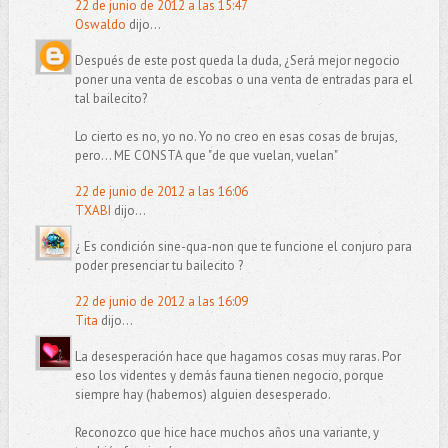
22 de junio de 2012 a las 15:47
Oswaldo
dijo...
Después de este post queda la duda, ¿Será mejor negocio
poner una venta de escobas o una venta de entradas para el
tal bailecito?
Lo cierto es no, yo no. Yo no creo en esas cosas de brujas,
pero... ME CONSTA que "de que vuelan, vuelan"
22 de junio de 2012 a las 16:06
TXABI
dijo...
¿ Es condición sine-qua-non que te funcione el conjuro para
poder presenciar tu bailecito ?
22 de junio de 2012 a las 16:09
Tita
dijo...
La desesperación hace que hagamos cosas muy raras. Por
eso los videntes y demás fauna tienen negocio, porque
siempre hay (habemos) alguien desesperado.
Reconozco que hice hace muchos años una variante, y