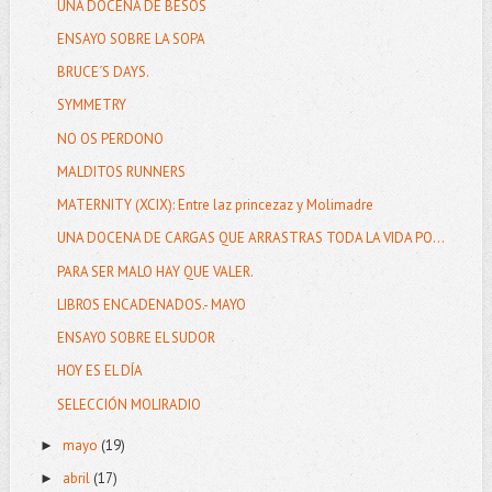
UNA DOCENA DE BESOS
ENSAYO SOBRE LA SOPA
BRUCE´S DAYS.
SYMMETRY
NO OS PERDONO
MALDITOS RUNNERS
MATERNITY (XCIX): Entre laz princezaz y Molimadre
UNA DOCENA DE CARGAS QUE ARRASTRAS TODA LA VIDA PO...
PARA SER MALO HAY QUE VALER.
LIBROS ENCADENADOS.- MAYO
ENSAYO SOBRE EL SUDOR
HOY ES EL DÍA
SELECCIÓN MOLIRADIO
mayo
(19)
►
abril
(17)
►