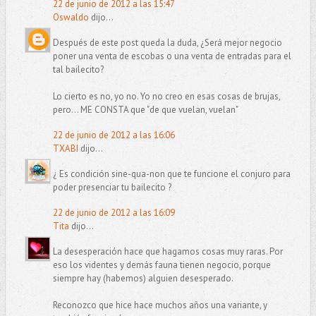
22 de junio de 2012 a las 15:47
Oswaldo
dijo...
Después de este post queda la duda, ¿Será mejor negocio
poner una venta de escobas o una venta de entradas para el
tal bailecito?
Lo cierto es no, yo no. Yo no creo en esas cosas de brujas,
pero... ME CONSTA que "de que vuelan, vuelan"
22 de junio de 2012 a las 16:06
TXABI
dijo...
¿ Es condición sine-qua-non que te funcione el conjuro para
poder presenciar tu bailecito ?
22 de junio de 2012 a las 16:09
Tita
dijo...
La desesperación hace que hagamos cosas muy raras. Por
eso los videntes y demás fauna tienen negocio, porque
siempre hay (habemos) alguien desesperado.
Reconozco que hice hace muchos años una variante, y