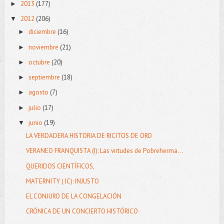
2013
(177)
►
2012
(206)
▼
diciembre
(16)
►
noviembre
(21)
►
octubre
(20)
►
septiembre
(18)
►
agosto
(7)
►
julio
(17)
►
junio
(19)
▼
LA VERDADERA HISTORIA DE RICITOS DE ORO
VERANEO FRANQUISTA (I): Las virtudes de Pobreherma...
QUERIDOS CIENTÍFICOS,
MATERNITY ( IC): INJUSTO
EL CONJURO DE LA CONGELACIÓN
CRÓNICA DE UN CONCIERTO HISTÓRICO