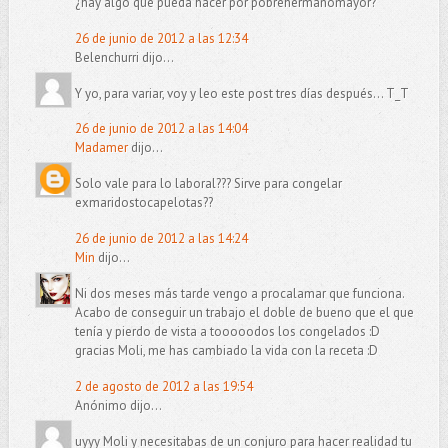
¿hay algo que pueda hacer por pobrehermanomayor?
26 de junio de 2012 a las 12:34
Belenchurri dijo...
Y yo, para variar, voy y leo este post tres días después... T_T
26 de junio de 2012 a las 14:04
Madamer
dijo...
Solo vale para lo laboral??? Sirve para congelar
exmaridostocapelotas??
26 de junio de 2012 a las 14:24
Min
dijo...
Ni dos meses más tarde vengo a procalamar que funciona.
Acabo de conseguir un trabajo el doble de bueno que el que
tenía y pierdo de vista a tooooodos los congelados :D
gracias Moli, me has cambiado la vida con la receta :D
2 de agosto de 2012 a las 19:54
Anónimo dijo...
uyyy Moli y necesitabas de un conjuro para hacer realidad tu