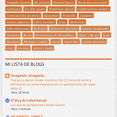
Campaña electoral
Me gustaría
PisandoCharcos
Recent Keyword activity
moliensayo
Los días iguales
Praderismo laboral
Colaboraciones estelares
Conversaciones piscineras
Rústicoman
Propósitos
Cuaderno
Cuentos didactivos
Libros horribles
Listas
Molirecetas
Sobrevaloraciones
Moliradio
Vacaciones alsacianas
lecturas encadenadas
machismo
Breves
Fuerteventura en 500 palabras.
Haper´s Bazaar
Ignite
Murakami
Washigton roadtrip
charla
empotrador
revistas femeninas
series
televisión
women´s health
MI LISTA DE BLOGS
divagando, divagando...
Tras poco domir, mírate 4 pelis en las 12 horas de avión y
termina en la cama esponjosa de un apartamento de expat
[Méx 1]
Hace 18 horas
El blog de Lahierbaroja
La casa de los lamentos, Helen Garner
Hace 1 semana
INCIDENTAL COMICS