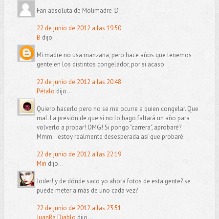
Fan absoluta de Molimadre :D
22 de junio de 2012 a las 19:50
B
dijo...
Mi madre no usa manzana, pero hace años que tenemos
gente en los distintos congelador, por si acaso.
22 de junio de 2012 a las 20:48
Pétalo
dijo...
Quiero hacerlo pero no se me ocurre a quien congelar. Que
mal. La presión de que si no lo hago faltará un año para
volverlo a probar! OMG! Si pongo "carrera", aprobaré?
Mmm...estoy realmente desesperada así que probaré.
22 de junio de 2012 a las 22:19
Min
dijo...
Joder! y de dónde saco yo ahora fotos de esta gente? se
puede meter a más de uno cada vez?
22 de junio de 2012 a las 23:51
JuanRa Diablo
dijo...