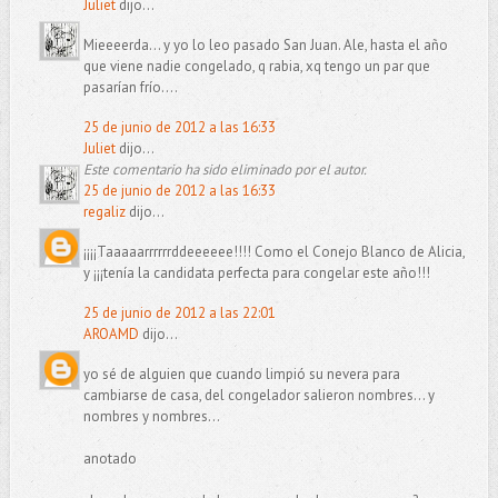
Juliet
dijo...
Mieeeerda... y yo lo leo pasado San Juan. Ale, hasta el año
que viene nadie congelado, q rabia, xq tengo un par que
pasarían frío....
25 de junio de 2012 a las 16:33
Juliet
dijo...
Este comentario ha sido eliminado por el autor.
25 de junio de 2012 a las 16:33
regaliz
dijo...
¡¡¡¡Taaaaarrrrrrddeeeeee!!!! Como el Conejo Blanco de Alicia,
y ¡¡¡tenía la candidata perfecta para congelar este año!!!
25 de junio de 2012 a las 22:01
AROAMD
dijo...
yo sé de alguien que cuando limpió su nevera para
cambiarse de casa, del congelador salieron nombres... y
nombres y nombres...
anotado