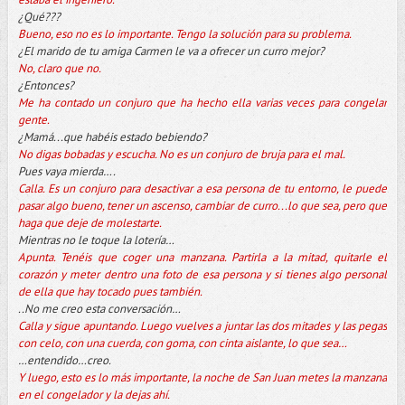
¿Qué???
Bueno, eso no es lo importante. Tengo la solución para su problema.
¿El marido de tu amiga Carmen le va a ofrecer un curro mejor?
No, claro que no.
¿Entonces?
Me ha contado un conjuro que ha hecho ella varias veces para congelar
gente.
¿Mamá...que habéis estado bebiendo?
No digas bobadas y escucha. No es un conjuro de bruja para el mal.
Pues vaya mierda….
Calla. Es un conjuro para desactivar a esa persona de tu entorno, le puede
pasar algo bueno, tener un ascenso, cambiar de curro...lo que sea, pero que
haga que deje de molestarte.
Mientras no le toque la lotería…
Apunta. Tenéis que coger una manzana. Partirla a la mitad, quitarle el
corazón y meter dentro una foto de esa persona y si tienes algo personal
de ella que hay tocado pues también.
..No me creo esta conversación…
Calla y sigue apuntando. Luego vuelves a juntar las dos mitades y las pegas
con celo, con una cuerda, con goma, con cinta aislante, lo que sea…
…entendido…creo.
Y luego, esto es lo más importante, la noche de San Juan metes la manzana
en el congelador y la dejas ahí.