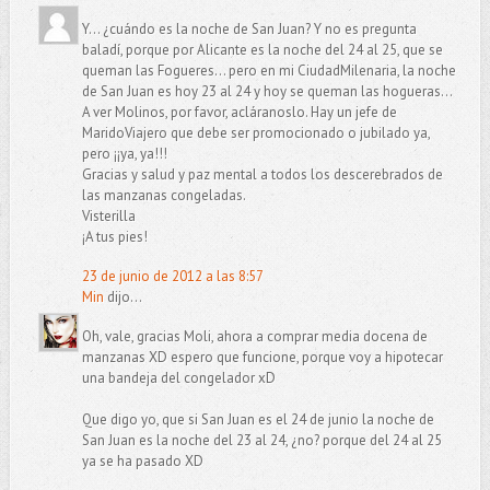
Y... ¿cuándo es la noche de San Juan? Y no es pregunta
baladí, porque por Alicante es la noche del 24 al 25, que se
queman las Fogueres... pero en mi CiudadMilenaria, la noche
de San Juan es hoy 23 al 24 y hoy se queman las hogueras...
A ver Molinos, por favor, acláranoslo. Hay un jefe de
MaridoViajero que debe ser promocionado o jubilado ya,
pero ¡¡ya, ya!!!
Gracias y salud y paz mental a todos los descerebrados de
las manzanas congeladas.
Visterilla
¡A tus pies!
23 de junio de 2012 a las 8:57
Min
dijo...
Oh, vale, gracias Moli, ahora a comprar media docena de
manzanas XD espero que funcione, porque voy a hipotecar
una bandeja del congelador xD
Que digo yo, que si San Juan es el 24 de junio la noche de
San Juan es la noche del 23 al 24, ¿no? porque del 24 al 25
ya se ha pasado XD