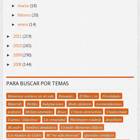
marzo
(18)
►
febrero
(20)
►
enero
(14)
►
2011
(219)
►
2010
(265)
►
2009
(290)
►
2008
(144)
►
PARA BUSCAR POR TEMAS
Momentos estelares de mi vida
Pensando..
El libro y yo
Frivolidades
Maternity
Perfiles
Indignaciones
Modo aleatorio
recomendaciones
podcasts
Molidocumentales
Bruce
Criticas destructivas
Unadocenade
Cuentos "didactivos"
La comunidad
Washington roadtrip
despellejes
Mi padre
hombres fantásticos
Grandes Momentos Etílicos
Los mundos de Cedric
Mi "no vida amorosa"
Queridos científicos