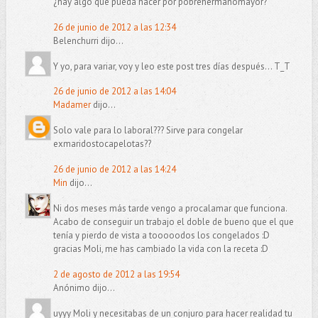
¿hay algo que pueda hacer por pobrehermanomayor?
26 de junio de 2012 a las 12:34
Belenchurri dijo...
Y yo, para variar, voy y leo este post tres días después... T_T
26 de junio de 2012 a las 14:04
Madamer
dijo...
Solo vale para lo laboral??? Sirve para congelar
exmaridostocapelotas??
26 de junio de 2012 a las 14:24
Min
dijo...
Ni dos meses más tarde vengo a procalamar que funciona.
Acabo de conseguir un trabajo el doble de bueno que el que
tenía y pierdo de vista a tooooodos los congelados :D
gracias Moli, me has cambiado la vida con la receta :D
2 de agosto de 2012 a las 19:54
Anónimo dijo...
uyyy Moli y necesitabas de un conjuro para hacer realidad tu