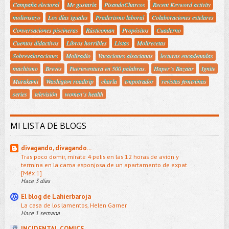
Campaña electoral
Me gustaría
PisandoCharcos
Recent Keyword activity
moliensayo
Los días iguales
Praderismo laboral
Colaboraciones estelares
Conversaciones piscineras
Rústicoman
Propósitos
Cuaderno
Cuentos didactivos
Libros horribles
Listas
Molirecetas
Sobrevaloraciones
Moliradio
Vacaciones alsacianas
lecturas encadenadas
machismo
Breves
Fuerteventura en 500 palabras.
Haper´s Bazaar
Ignite
Murakami
Washigton roadtrip
charla
empotrador
revistas femeninas
series
televisión
women´s health
MI LISTA DE BLOGS
divagando, divagando...
Tras poco domir, mírate 4 pelis en las 12 horas de avión y
termina en la cama esponjosa de un apartamento de expat
[Méx 1]
Hace 3 días
El blog de Lahierbaroja
La casa de los lamentos, Helen Garner
Hace 1 semana
INCIDENTAL COMICS