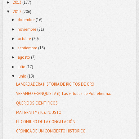
2013
(177)
►
2012
(206)
▼
diciembre
(16)
►
noviembre
(21)
►
octubre
(20)
►
septiembre
(18)
►
agosto
(7)
►
julio
(17)
►
junio
(19)
▼
LA VERDADERA HISTORIA DE RICITOS DE ORO
VERANEO FRANQUISTA (I): Las virtudes de Pobreherma...
QUERIDOS CIENTÍFICOS,
MATERNITY ( IC): INJUSTO
EL CONJURO DE LA CONGELACIÓN
CRÓNICA DE UN CONCIERTO HISTÓRICO