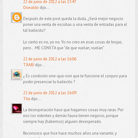
22 de junio de 2012 a las 15:47
Oswaldo
dijo...
Después de este post queda la duda, ¿Será mejor negocio
poner una venta de escobas o una venta de entradas para el
tal bailecito?
Lo cierto es no, yo no. Yo no creo en esas cosas de brujas,
pero... ME CONSTA que "de que vuelan, vuelan"
22 de junio de 2012 a las 16:06
TXABI
dijo...
¿ Es condición sine-qua-non que te funcione el conjuro para
poder presenciar tu bailecito ?
22 de junio de 2012 a las 16:09
Tita
dijo...
La desesperación hace que hagamos cosas muy raras. Por
eso los videntes y demás fauna tienen negocio, porque
siempre hay (habemos) alguien desesperado.
Reconozco que hice hace muchos años una variante, y