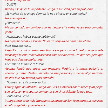
¿Qué???
Bueno, eso no es lo importante. Tengo la solución para su problema.
¿El marido de tu amiga Carmen le va a ofrecer un curro mejor?
No, claro que no.
¿Entonces?
Me ha contado un conjuro que ha hecho ella varias veces para congelar
gente.
¿Mamá...que habéis estado bebiendo?
No digas bobadas y escucha. No es un conjuro de bruja para el mal.
Pues vaya mierda….
Calla. Es un conjuro para desactivar a esa persona de tu entorno, le puede
pasar algo bueno, tener un ascenso, cambiar de curro...lo que sea, pero que
haga que deje de molestarte.
Mientras no le toque la lotería…
Apunta. Tenéis que coger una manzana. Partirla a la mitad, quitarle el
corazón y meter dentro una foto de esa persona y si tienes algo personal
de ella que hay tocado pues también.
..No me creo esta conversación…
Calla y sigue apuntando. Luego vuelves a juntar las dos mitades y las pegas
con celo, con una cuerda, con goma, con cinta aislante, lo que sea…
…entendido…creo.
Y luego, esto es lo más importante, la noche de San Juan metes la manzana
en el congelador y la dejas ahí.