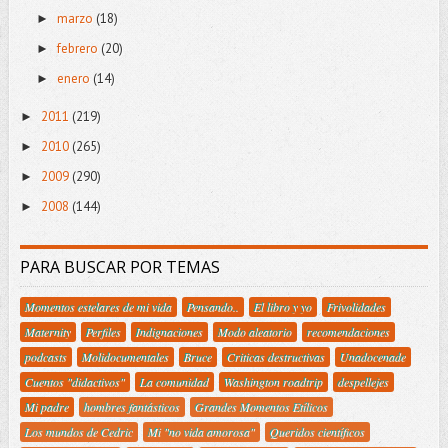
marzo
(18)
►
febrero
(20)
►
enero
(14)
►
2011
(219)
►
2010
(265)
►
2009
(290)
►
2008
(144)
►
PARA BUSCAR POR TEMAS
Momentos estelares de mi vida
Pensando..
El libro y yo
Frivolidades
Maternity
Perfiles
Indignaciones
Modo aleatorio
recomendaciones
podcasts
Molidocumentales
Bruce
Criticas destructivas
Unadocenade
Cuentos "didactivos"
La comunidad
Washington roadtrip
despellejes
Mi padre
hombres fantásticos
Grandes Momentos Etílicos
Los mundos de Cedric
Mi "no vida amorosa"
Queridos científicos