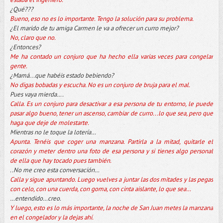
¿Qué???
Bueno, eso no es lo importante. Tengo la solución para su problema.
¿El marido de tu amiga Carmen le va a ofrecer un curro mejor?
No, claro que no.
¿Entonces?
Me ha contado un conjuro que ha hecho ella varias veces para congelar
gente.
¿Mamá...que habéis estado bebiendo?
No digas bobadas y escucha. No es un conjuro de bruja para el mal.
Pues vaya mierda….
Calla. Es un conjuro para desactivar a esa persona de tu entorno, le puede
pasar algo bueno, tener un ascenso, cambiar de curro...lo que sea, pero que
haga que deje de molestarte.
Mientras no le toque la lotería…
Apunta. Tenéis que coger una manzana. Partirla a la mitad, quitarle el
corazón y meter dentro una foto de esa persona y si tienes algo personal
de ella que hay tocado pues también.
..No me creo esta conversación…
Calla y sigue apuntando. Luego vuelves a juntar las dos mitades y las pegas
con celo, con una cuerda, con goma, con cinta aislante, lo que sea…
…entendido…creo.
Y luego, esto es lo más importante, la noche de San Juan metes la manzana
en el congelador y la dejas ahí.