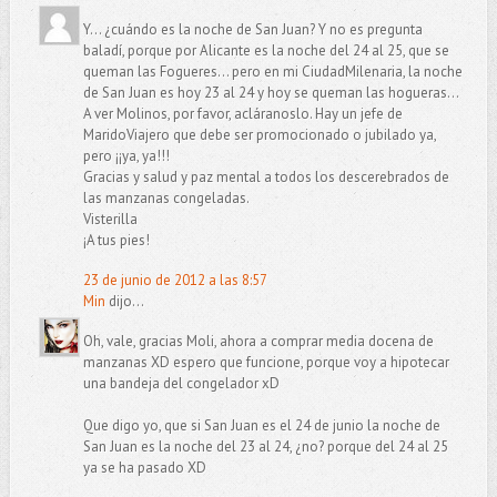
Y... ¿cuándo es la noche de San Juan? Y no es pregunta
baladí, porque por Alicante es la noche del 24 al 25, que se
queman las Fogueres... pero en mi CiudadMilenaria, la noche
de San Juan es hoy 23 al 24 y hoy se queman las hogueras...
A ver Molinos, por favor, acláranoslo. Hay un jefe de
MaridoViajero que debe ser promocionado o jubilado ya,
pero ¡¡ya, ya!!!
Gracias y salud y paz mental a todos los descerebrados de
las manzanas congeladas.
Visterilla
¡A tus pies!
23 de junio de 2012 a las 8:57
Min
dijo...
Oh, vale, gracias Moli, ahora a comprar media docena de
manzanas XD espero que funcione, porque voy a hipotecar
una bandeja del congelador xD
Que digo yo, que si San Juan es el 24 de junio la noche de
San Juan es la noche del 23 al 24, ¿no? porque del 24 al 25
ya se ha pasado XD