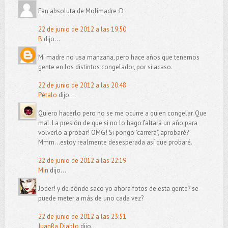
Fan absoluta de Molimadre :D
22 de junio de 2012 a las 19:50
B
dijo...
Mi madre no usa manzana, pero hace años que tenemos
gente en los distintos congelador, por si acaso.
22 de junio de 2012 a las 20:48
Pétalo
dijo...
Quiero hacerlo pero no se me ocurre a quien congelar. Que
mal. La presión de que si no lo hago faltará un año para
volverlo a probar! OMG! Si pongo "carrera", aprobaré?
Mmm...estoy realmente desesperada así que probaré.
22 de junio de 2012 a las 22:19
Min
dijo...
Joder! y de dónde saco yo ahora fotos de esta gente? se
puede meter a más de uno cada vez?
22 de junio de 2012 a las 23:51
JuanRa Diablo
dijo...