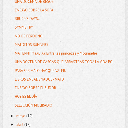
UNA DOCENA DE BESOS
ENSAYO SOBRE LA SOPA
BRUCE´S DAYS.
SYMMETRY
NO OS PERDONO
MALDITOS RUNNERS
MATERNITY (XCIX): Entre laz princezaz y Molimadre
UNA DOCENA DE CARGAS QUE ARRASTRAS TODA LA VIDA PO...
PARA SER MALO HAY QUE VALER.
LIBROS ENCADENADOS.- MAYO
ENSAYO SOBRE EL SUDOR
HOY ES EL DÍA
SELECCIÓN MOLIRADIO
mayo
(19)
►
abril
(17)
►