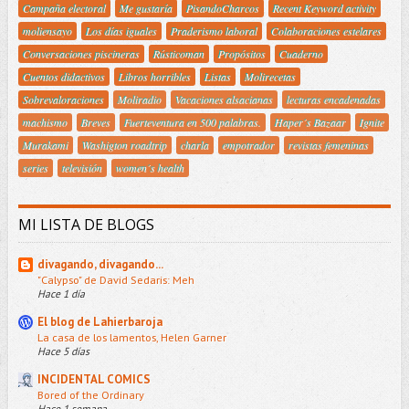
Campaña electoral
Me gustaría
PisandoCharcos
Recent Keyword activity
moliensayo
Los días iguales
Praderismo laboral
Colaboraciones estelares
Conversaciones piscineras
Rústicoman
Propósitos
Cuaderno
Cuentos didactivos
Libros horribles
Listas
Molirecetas
Sobrevaloraciones
Moliradio
Vacaciones alsacianas
lecturas encadenadas
machismo
Breves
Fuerteventura en 500 palabras.
Haper´s Bazaar
Ignite
Murakami
Washigton roadtrip
charla
empotrador
revistas femeninas
series
televisión
women´s health
MI LISTA DE BLOGS
divagando, divagando...
"Calypso" de David Sedaris: Meh
Hace 1 día
El blog de Lahierbaroja
La casa de los lamentos, Helen Garner
Hace 5 días
INCIDENTAL COMICS
Bored of the Ordinary
Hace 1 semana