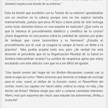
Ginebra”, explica una fuente de su entorno.
"
Esto ha tenido que escribirlo con la "fuente de su entorno" apuntándole
con un revolver en la cabeza porque sino no me explico tamaña
mamarrachada. ¿Letizia que pesa 43 kilos y tiene pinta de oler lechuga
como todo alimento básico es una experta en nutrición? ¿Qué coño es
que le interesa el procedimiento dietético y científico de la cocina?
¿Hace diagramas en una pizarra sobre la cantidad de calorías por plato
de lentejas que come Leonordora y su hermana? ¿Estudia el
procedimiento por el cual se coagula la sangre al hacer un filete a la
plancha? Vale, podría aceptar todo eso, pero ¿de verdad me está
diciendo el periodista que en la Organización Mundial de la Salud en
Ginebra intercambian recetas? La cumbre de vergüenza ajena que estoy
escalando con este artículo creo que va a ser difícil de igualar.
"
Una banda sonora del hogar de los Borbón-Rocasolano cuando cae la
tarde es algo así como: “Mami, tenemos que terminar el trabajo de reciclaje
para el cole; mami, el disfraz de la función; mami, el PowerPoint del
rombo; mami, los zapatos me hacen daño; ordena tu mesa, mi vida; ¿has
hecho las fichas? Mañana tengo que salir a comprar camisetas interiores.
Mami, mira qué esquema tan chulo para estudiar las autonomías. ¡Niñas, a
la ducha!
”.