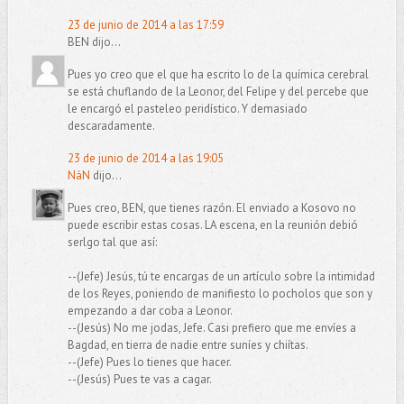
23 de junio de 2014 a las 17:59
BEN dijo...
Pues yo creo que el que ha escrito lo de la química cerebral
se está chuflando de la Leonor, del Felipe y del percebe que
le encargó el pasteleo peridístico. Y demasiado
descaradamente.
23 de junio de 2014 a las 19:05
NáN
dijo...
Pues creo, BEN, que tienes razón. El enviado a Kosovo no
puede escribir estas cosas. LA escena, en la reunión debió
serlgo tal que así:
--(Jefe) Jesús, tú te encargas de un artículo sobre la intimidad
de los Reyes, poniendo de manifiesto lo pocholos que son y
empezando a dar coba a Leonor.
--(Jesús) No me jodas, Jefe. Casi prefiero que me envíes a
Bagdad, en tierra de nadie entre suníes y chiítas.
--(Jefe) Pues lo tienes que hacer.
--(Jesús) Pues te vas a cagar.