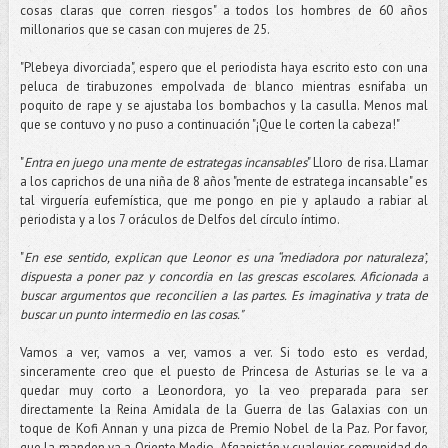
cosas claras que corren riesgos" a todos los hombres de 60 años
millonarios que se casan con mujeres de 25.
"Plebeya divorciada", espero que el periodista haya escrito esto con una
peluca de tirabuzones empolvada de blanco mientras esnifaba un
poquito de rape y se ajustaba los bombachos y la casulla. Menos mal
que se contuvo y no puso a continuación "¡Que le corten la cabeza!"
"
Entra en juego una mente de estrategas incansables
" Lloro de risa. Llamar
a los caprichos de una niña de 8 años "mente de estratega incansable" es
tal virguería eufemística, que me pongo en pie y aplaudo a rabiar al
periodista y a los 7 oráculos de Delfos del círculo íntimo.
"
En ese sentido, explican que Leonor es una “mediadora por naturaleza”,
dispuesta a poner paz y concordia en las grescas escolares. Aficionada a
buscar argumentos que reconcilien a las partes. Es imaginativa y trata de
buscar un punto intermedio en las cosas."
Vamos a ver, vamos a ver, vamos a ver. Si todo esto es verdad,
sinceramente creo que el puesto de Princesa de Asturias se le va a
quedar muy corto a Leonordora, yo la veo preparada para ser
directamente la Reina Amidala de la Guerra de las Galaxias con un
toque de Kofi Annan y una pizca de Premio Nobel de la Paz. Por favor,
que la manden ya a Oriente Medio, Afganistán y cualquier comunidad de