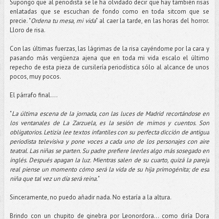
Supongo que al periodista se le ha olvidado decir que hay también risas
enlatadas que se escuchan de fondo como en toda sitcom que se
precie. "
Ordena tu mesa, mi vida
" al caer la tarde, en las horas del horror.
Lloro de risa.
Con las últimas fuerzas, las lágrimas de la risa cayéndome por la cara y
pasando más vergüenza ajena que en toda mi vida escalo el último
repecho de esta pieza de cursilería periodística sólo al alcance de unos
pocos, muy pocos.
El párrafo final....
"
La última escena de la jornada, con las luces de Madrid recortándose en
los ventanales de La Zarzuela, es la sesión de mimos y cuentos. Son
obligatorios. Letizia lee textos infantiles con su perfecta dicción de antigua
periodista televisiva y pone voces a cada uno de los personajes con aire
teatral. Las niñas se parten. Su padre prefiere leerles algo más sosegado en
inglés. Después apagan la luz. Mientras salen de su cuarto, quizá la pareja
real piense un momento cómo será la vida de su hija primogénita; de esa
niña que tal vez un día será reina.
"
Sinceramente, no puedo añadir nada. No estaría a la altura.
Brindo con un chupito de ginebra por Leonordora... como diría Dora