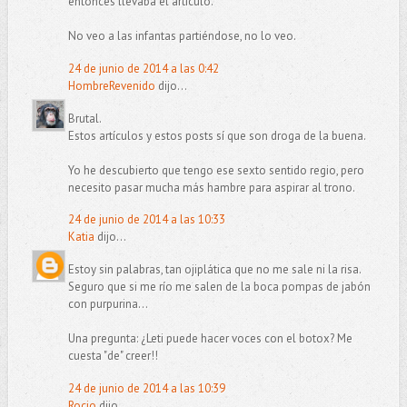
entonces llevaba el artículo.
No veo a las infantas partiéndose, no lo veo.
24 de junio de 2014 a las 0:42
HombreRevenido
dijo...
Brutal.
Estos artículos y estos posts sí que son droga de la buena.
Yo he descubierto que tengo ese sexto sentido regio, pero
necesito pasar mucha más hambre para aspirar al trono.
24 de junio de 2014 a las 10:33
Katia
dijo...
Estoy sin palabras, tan ojiplática que no me sale ni la risa.
Seguro que si me río me salen de la boca pompas de jabón
con purpurina...
Una pregunta: ¿Leti puede hacer voces con el botox? Me
cuesta "de" creer!!
24 de junio de 2014 a las 10:39
Rocio
dijo...