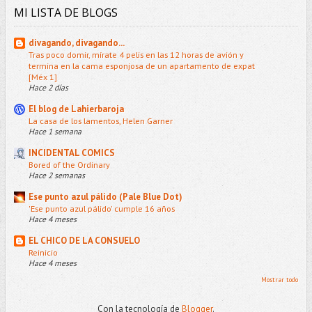
MI LISTA DE BLOGS
divagando, divagando...
Tras poco domir, mírate 4 pelis en las 12 horas de avión y
termina en la cama esponjosa de un apartamento de expat
[Méx 1]
Hace 2 días
El blog de Lahierbaroja
La casa de los lamentos, Helen Garner
Hace 1 semana
INCIDENTAL COMICS
Bored of the Ordinary
Hace 2 semanas
Ese punto azul pálido (Pale Blue Dot)
'Ese punto azul pálido' cumple 16 años
Hace 4 meses
EL CHICO DE LA CONSUELO
Reinicio
Hace 4 meses
Mostrar todo
Con la tecnología de
Blogger
.