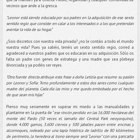
vecinos que ande a la gresca.
"Leonor está siendo educada por sus padres en la adquisición de ese sexto
sentido regio que consiste en calar a los interesados o a los que pretendan
aventar la vida de su hogar.
"
¿Sois discretos con vuestra vida privada? ¿no le contáis a todo el mundo
vuestra vida? Pues ya sabéis, tenéis un sexto sentido regio, corred a
agradeced a vuestros padres que os educaran en su adquisición. Sólo os
falta un padre con genes de estratega y una madre que sea plebeya
divorciada y ya podéis ser reyes.
"Otra fuente directa atribuye esta frase a doña Letizia que resume su pasión
por Leonor y Sofía: “Amo profundamente a estos dos seres como cualquier
madre del planeta. Cada día las miro y me quedo embobada por el hecho
de que sean mis hijas”
Pienso muy seriamente en superar mi miedo a las manualidades y
plantarme en la puerta de "
ese rincón perdido en las 16.000 hectáreas del
monte del Pardo (50 veces el tamaño del Central Park neoyorquino),
donde 4.000 gamos, 3.600 ciervos y 500 jabalíes pacen entre encinas y
alcornoques, rodeado por una tapia histórica de ladrillo de 80 kilómetros
de perímetro, la heredera al trono siempre será “Leonor"
con una pancarta