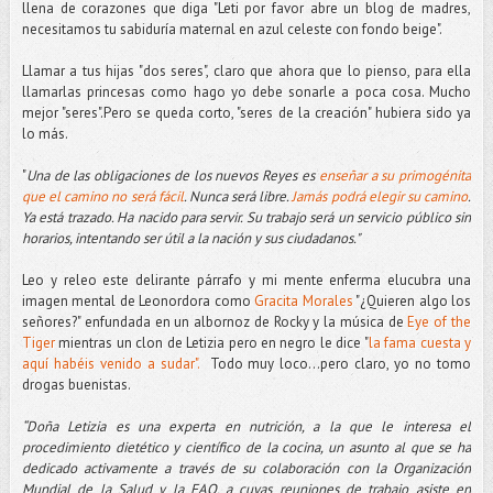
llena de corazones que diga "Leti por favor abre un blog de madres,
necesitamos tu sabiduría maternal en azul celeste con fondo beige".
Llamar a tus hijas "dos seres", claro que ahora que lo pienso, para ella
llamarlas princesas como hago yo debe sonarle a poca cosa. Mucho
mejor "seres".Pero se queda corto, "seres de la creación" hubiera sido ya
lo más.
"
Una de las obligaciones de los nuevos Reyes es
enseñar a su primogénita
que el camino no será fácil
. Nunca será libre.
Jamás podrá elegir su camino
.
Ya está trazado. Ha nacido para servir. Su trabajo será un servicio público sin
horarios, intentando ser útil a la nación y sus ciudadanos."
Leo y releo este delirante párrafo y mi mente enferma elucubra una
imagen mental de Leonordora como
Gracita Morales
"¿Quieren algo los
señores?" enfundada en un albornoz de Rocky y la música de
Eye of the
Tiger
mientras un clon de Letizia pero en negro le dice "
la fama cuesta y
aquí habéis venido a sudar".
Todo muy loco...pero claro, yo no tomo
drogas buenistas.
“Doña Letizia es una experta en nutrición, a la que le interesa el
procedimiento dietético y científico de la cocina, un asunto al que se ha
dedicado activamente a través de su colaboración con la Organización
Mundial de la Salud y la FAO, a cuyas reuniones de trabajo asiste en