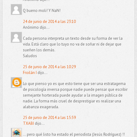
Q bueno moli! Y NaN!
24 de junio de 2014 a las 23:10
Anónimo dijo...
Cada persona interpreta un texto desde su forma de ver la
vida. Está claro que lo tuyo no va de soñar ni de dejar que
sueñen los demás.
Saludos
25 de junio de 2014 a las 10:29
Froilán I
dijo...
Lo que pienso yo es que esto tiene que ser una estratagema
de psicología inversa porque nadie puede pensar que escribir
semejante horterada puede ayudar a la imagen pública de
nadie. La forma más cruel de desprestigiar es realizar una
alabanza exagerada.
25 de junio de 2014 a las 15:59
TXABI
dijo...
... pero qué listo ha estado el periodista (Jesús Rodríguez) !!