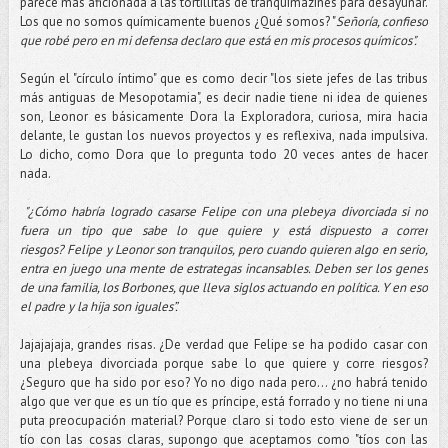
parece más aficionada a las tortillitas de tranquimazines para desayunar.
Los que no somos químicamente buenos ¿Qué somos? "
Señoría, confieso
que robé pero en mi defensa declaro que está en mis procesos químicos".
Según el "círculo íntimo" que es como decir "los siete jefes de las tribus
más antiguas de Mesopotamia", es decir nadie tiene ni idea de quienes
son, Leonor es básicamente Dora la Exploradora, curiosa, mira hacia
delante, le gustan los nuevos proyectos y es reflexiva, nada impulsiva.
Lo dicho, como Dora que lo pregunta todo 20 veces antes de hacer
nada.
"¿Cómo habría logrado casarse Felipe con una plebeya divorciada si no
fuera un tipo que sabe lo que quiere y está dispuesto a correr
riesgos?
Felipe y Leonor son tranquilos, pero cuando quieren algo en serio,
entra en juego una mente de estrategas incansables. Deben ser los genes
de una familia, los Borbones, que lleva siglos actuando en política. Y en eso
el padre y la hija son iguales”.
Jajajajaja, grandes risas. ¿De verdad que Felipe se ha podido casar con
una plebeya divorciada porque sabe lo que quiere y corre riesgos?
¿Seguro que ha sido por eso? Yo no digo nada pero... ¿no habrá tenido
algo que ver que es un tío que es príncipe, está forrado y no tiene ni una
puta preocupación material? Porque claro si todo esto viene de ser un
tío con las cosas claras, supongo que aceptamos como "tíos con las