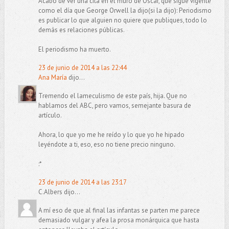
Acabo de ver una cita en el muro de Oscar, que sigue vigente
como el día que George Orwell la dijo(si la dijo): Periodismo
es publicar lo que alguien no quiere que publiques, todo lo
demás es relaciones públicas.
El periodismo ha muerto.
23 de junio de 2014 a las 22:44
Ana María
dijo...
Tremendo el lameculismo de este país, hija. Que no
hablamos del ABC, pero vamos, semejante basura de
artículo.
Ahora, lo que yo me he reído y lo que yo he hipado
leyéndote a ti, eso, eso no tiene precio ninguno.
:*
23 de junio de 2014 a las 23:17
C.Albers dijo...
A mí eso de que al final las infantas se parten me parece
demasiado vulgar y afea la prosa monárquica que hasta