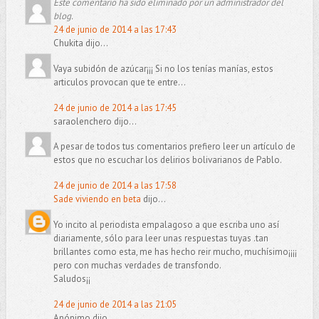
Este comentario ha sido eliminado por un administrador del
blog.
24 de junio de 2014 a las 17:43
Chukita dijo...
Vaya subidón de azúcar¡¡¡ Si no los tenías manías, estos
articulos provocan que te entre...
24 de junio de 2014 a las 17:45
saraolenchero dijo...
A pesar de todos tus comentarios prefiero leer un artículo de
estos que no escuchar los delirios bolivarianos de Pablo.
24 de junio de 2014 a las 17:58
Sade viviendo en beta
dijo...
Yo incito al periodista empalagoso a que escriba uno así
diariamente, sólo para leer unas respuestas tuyas .tan
brillantes como esta, me has hecho reir mucho, muchísimo¡¡¡¡
pero con muchas verdades de transfondo.
Saludos¡¡
24 de junio de 2014 a las 21:05
Anónimo dijo...