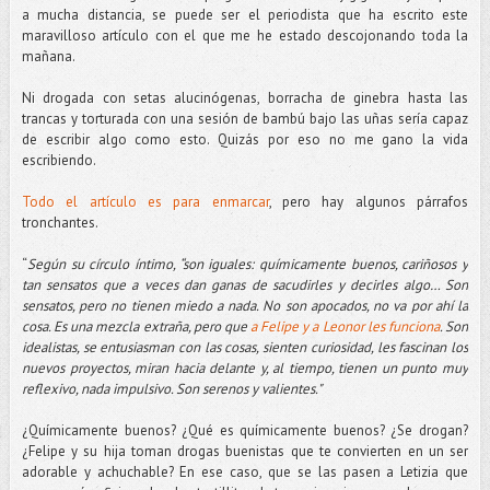
a mucha distancia, se puede ser el periodista que ha escrito este
maravilloso artículo con el que me he estado descojonando toda la
mañana.
Ni drogada con setas alucinógenas, borracha de ginebra hasta las
trancas y torturada con una sesión de bambú bajo las uñas sería capaz
de escribir algo como esto. Quizás por eso no me gano la vida
escribiendo.
Todo el artículo es para enmarcar
, pero hay algunos párrafos
tronchantes.
“
Según su círculo íntimo, “son iguales: químicamente buenos, cariñosos y
tan sensatos que a veces dan ganas de sacudirles y decirles algo… Son
sensatos, pero no tienen miedo a nada. No son apocados, no va por ahí la
cosa.
Es una mezcla extraña, pero que
a Felipe y a Leonor les funciona
. Son
idealistas, se entusiasman con las cosas, sienten curiosidad, les fascinan los
nuevos proyectos, miran hacia delante y, al tiempo, tienen un punto muy
reflexivo, nada impulsivo. Son serenos y valientes."
¿Químicamente buenos? ¿Qué es químicamente buenos? ¿Se drogan?
¿Felipe y su hija toman drogas buenistas que te convierten en un ser
adorable y achuchable? En ese caso, que se las pasen a Letizia que