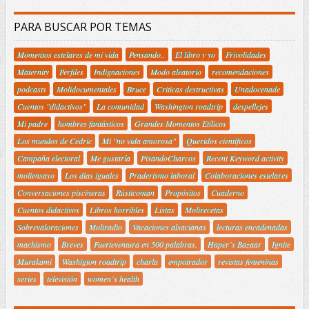
PARA BUSCAR POR TEMAS
Momentos estelares de mi vida
Pensando..
El libro y yo
Frivolidades
Maternity
Perfiles
Indignaciones
Modo aleatorio
recomendaciones
podcasts
Molidocumentales
Bruce
Criticas destructivas
Unadocenade
Cuentos "didactivos"
La comunidad
Washington roadtrip
despellejes
Mi padre
hombres fantásticos
Grandes Momentos Etílicos
Los mundos de Cedric
Mi "no vida amorosa"
Queridos científicos
Campaña electoral
Me gustaría
PisandoCharcos
Recent Keyword activity
moliensayo
Los días iguales
Praderismo laboral
Colaboraciones estelares
Conversaciones piscineras
Rústicoman
Propósitos
Cuaderno
Cuentos didactivos
Libros horribles
Listas
Molirecetas
Sobrevaloraciones
Moliradio
Vacaciones alsacianas
lecturas encadenadas
machismo
Breves
Fuerteventura en 500 palabras.
Haper´s Bazaar
Ignite
Murakami
Washigton roadtrip
charla
empotrador
revistas femeninas
series
televisión
women´s health