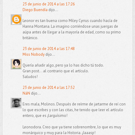
23 de junio de 2014 a las 17:26
Diego Buendía
dijo...
Leonor es tan buena como Miley Cyrrus cuando hacía de
Hanna Montana. La imagino corriéndose unas juergas de
aúpa antes de llegar a la mayoría de edad, como su primo
británico.
23 de junio de 2014 a las 17:48
Miss Nobody
dijo...
Quería añadir algo, pero ya lo has dicho tú todo.
Gran post... al contrario que el artículo.
Saludos!
23 de junio de 2014 a las 17:52
NáN
dijo...
Eres mala, Molinos. Después de reírme de jartarme de reí con
lo que escribes y con las citas, he tenido que leer el artículo
entero, que es ¡larguísimo!
Leonodora. Creo que ya tiene sobrenombre, lo que es muy
monárquico y muy para la Historia. ¡Jaaasp!