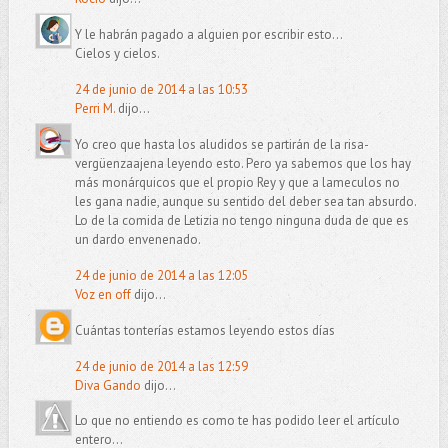
Y le habrán pagado a alguien por escribir esto...
Cielos y cielos.
24 de junio de 2014 a las 10:53
Perri M.
dijo...
Yo creo que hasta los aludidos se partirán de la risa-
vergüenzaajena leyendo esto. Pero ya sabemos que los hay
más monárquicos que el propio Rey y que a lameculos no
les gana nadie, aunque su sentido del deber sea tan absurdo.
Lo de la comida de Letizia no tengo ninguna duda de que es
un dardo envenenado.
24 de junio de 2014 a las 12:05
Voz en off
dijo...
Cuántas tonterías estamos leyendo estos días
24 de junio de 2014 a las 12:59
Diva Gando
dijo...
Lo que no entiendo es como te has podido leer el artículo
entero...