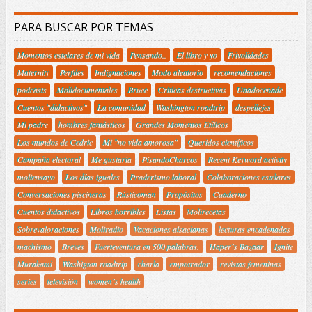
PARA BUSCAR POR TEMAS
Momentos estelares de mi vida
Pensando..
El libro y yo
Frivolidades
Maternity
Perfiles
Indignaciones
Modo aleatorio
recomendaciones
podcasts
Molidocumentales
Bruce
Criticas destructivas
Unadocenade
Cuentos "didactivos"
La comunidad
Washington roadtrip
despellejes
Mi padre
hombres fantásticos
Grandes Momentos Etílicos
Los mundos de Cedric
Mi "no vida amorosa"
Queridos científicos
Campaña electoral
Me gustaría
PisandoCharcos
Recent Keyword activity
moliensayo
Los días iguales
Praderismo laboral
Colaboraciones estelares
Conversaciones piscineras
Rústicoman
Propósitos
Cuaderno
Cuentos didactivos
Libros horribles
Listas
Molirecetas
Sobrevaloraciones
Moliradio
Vacaciones alsacianas
lecturas encadenadas
machismo
Breves
Fuerteventura en 500 palabras.
Haper´s Bazaar
Ignite
Murakami
Washigton roadtrip
charla
empotrador
revistas femeninas
series
televisión
women´s health