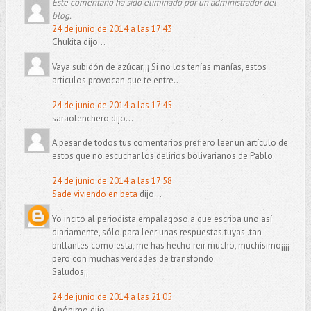
Este comentario ha sido eliminado por un administrador del
blog.
24 de junio de 2014 a las 17:43
Chukita dijo...
Vaya subidón de azúcar¡¡¡ Si no los tenías manías, estos
articulos provocan que te entre...
24 de junio de 2014 a las 17:45
saraolenchero dijo...
A pesar de todos tus comentarios prefiero leer un artículo de
estos que no escuchar los delirios bolivarianos de Pablo.
24 de junio de 2014 a las 17:58
Sade viviendo en beta
dijo...
Yo incito al periodista empalagoso a que escriba uno así
diariamente, sólo para leer unas respuestas tuyas .tan
brillantes como esta, me has hecho reir mucho, muchísimo¡¡¡¡
pero con muchas verdades de transfondo.
Saludos¡¡
24 de junio de 2014 a las 21:05
Anónimo dijo...