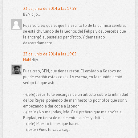
23 de junio de 2014 a las 17:59
BEN dijo...
Pues yo creo que el que ha escrito lo de la química cerebral
se está chuflando de la Leonor, del Felipe y del percebe que
le encargó el pasteleo peridístico. Y demasiado
descaradamente.
23 de junio de 2014 a las 19:05
NáN
dijo...
Pues creo, BEN, que tienes razón. El enviado a Kosovo no
puede escribir estas cosas. LA escena, en la reunión debió
serlgo tal que así:
--(Jefe) Jesús, tú te encargas de un artículo sobre la intimidad
de los Reyes, poniendo de manifiesto lo pocholos que son y
empezando a dar coba a Leonor.
--(Jesús) No me jodas, Jefe. Casi prefiero que me envíes a
Bagdad, en tierra de nadie entre suníes y chiítas.
--(Jefe) Pues lo tienes que hacer.
--(Jesús) Pues te vas a cagar.