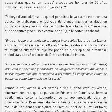
cosas claras que corren riesgos" a todos los hombres de 60 años
millonarios que se casan con mujeres de 25.
"Plebeya divorciada", espero que el periodista haya escrito esto con una
peluca de tirabuzones empolvada de blanco mientras esnifaba un
poquito de rape y se ajustaba los bombachos y la casulla. Menos mal
que se contuvo y no puso a continuación "¡Que le corten la cabeza!"
"
Entra en juego una mente de estrategas incansables
" Lloro de risa. Llamar
a los caprichos de una niña de 8 años "mente de estratega incansable" es
tal virguería eufemística, que me pongo en pie y aplaudo a rabiar al
periodista y a los 7 oráculos de Delfos del círculo íntimo.
"
En ese sentido, explican que Leonor es una “mediadora por naturaleza”,
dispuesta a poner paz y concordia en las grescas escolares. Aficionada a
buscar argumentos que reconcilien a las partes. Es imaginativa y trata de
buscar un punto intermedio en las cosas."
Vamos a ver, vamos a ver, vamos a ver. Si todo esto es verdad,
sinceramente creo que el puesto de Princesa de Asturias se le va a
quedar muy corto a Leonordora, yo la veo preparada para ser
directamente la Reina Amidala de la Guerra de las Galaxias con un
toque de Kofi Annan y una pizca de Premio Nobel de la Paz. Por favor,
que la manden ya a Oriente Medio, Afganistán y cualquier comunidad de