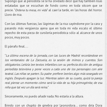
Supongo que al periodista se le ha olvidado decir que hay también risas
enlatadas que se escuchan de fondo como en toda sitcom que se
precie. "
Ordena tu mesa, mi vida
" al caer la tarde, en las horas del horror.
Lloro de risa.
Con las últimas fuerzas, las lágrimas de la risa cayéndome por la cara y
pasando más vergüenza ajena que en toda mi vida escalo el último
repecho de esta pieza de cursilería periodística sólo al alcance de unos
pocos, muy pocos.
El párrafo final....
"
La última escena de la jornada, con las luces de Madrid recortándose en
los ventanales de La Zarzuela, es la sesión de mimos y cuentos. Son
obligatorios. Letizia lee textos infantiles con su perfecta dicción de antigua
periodista televisiva y pone voces a cada uno de los personajes con aire
teatral. Las niñas se parten. Su padre prefiere leerles algo más sosegado en
inglés. Después apagan la luz. Mientras salen de su cuarto, quizá la pareja
real piense un momento cómo será la vida de su hija primogénita; de esa
niña que tal vez un día será reina.
"
Sinceramente, no puedo añadir nada. No estaría a la altura.
Brindo con un chupito de ginebra por Leonordora... como diría Dora