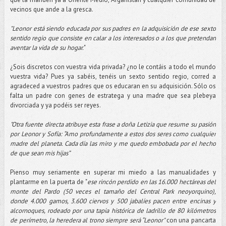
vecinos que ande a la gresca.
"Leonor está siendo educada por sus padres en la adquisición de ese sexto
sentido regio que consiste en calar a los interesados o a los que pretendan
aventar la vida de su hogar.
"
¿Sois discretos con vuestra vida privada? ¿no le contáis a todo el mundo
vuestra vida? Pues ya sabéis, tenéis un sexto sentido regio, corred a
agradeced a vuestros padres que os educaran en su adquisición. Sólo os
falta un padre con genes de estratega y una madre que sea plebeya
divorciada y ya podéis ser reyes.
"Otra fuente directa atribuye esta frase a doña Letizia que resume su pasión
por Leonor y Sofía: “Amo profundamente a estos dos seres como cualquier
madre del planeta. Cada día las miro y me quedo embobada por el hecho
de que sean mis hijas”
Pienso muy seriamente en superar mi miedo a las manualidades y
plantarme en la puerta de "
ese rincón perdido en las 16.000 hectáreas del
monte del Pardo (50 veces el tamaño del Central Park neoyorquino),
donde 4.000 gamos, 3.600 ciervos y 500 jabalíes pacen entre encinas y
alcornoques, rodeado por una tapia histórica de ladrillo de 80 kilómetros
de perímetro, la heredera al trono siempre será “Leonor"
con una pancarta