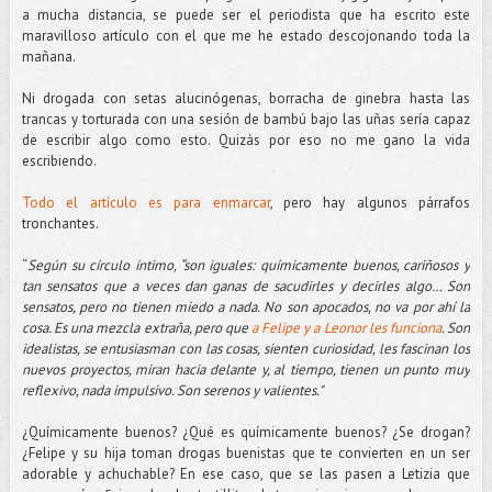
a mucha distancia, se puede ser el periodista que ha escrito este
maravilloso artículo con el que me he estado descojonando toda la
mañana.
Ni drogada con setas alucinógenas, borracha de ginebra hasta las
trancas y torturada con una sesión de bambú bajo las uñas sería capaz
de escribir algo como esto. Quizás por eso no me gano la vida
escribiendo.
Todo el artículo es para enmarcar
, pero hay algunos párrafos
tronchantes.
“
Según su círculo íntimo, “son iguales: químicamente buenos, cariñosos y
tan sensatos que a veces dan ganas de sacudirles y decirles algo… Son
sensatos, pero no tienen miedo a nada. No son apocados, no va por ahí la
cosa.
Es una mezcla extraña, pero que
a Felipe y a Leonor les funciona
. Son
idealistas, se entusiasman con las cosas, sienten curiosidad, les fascinan los
nuevos proyectos, miran hacia delante y, al tiempo, tienen un punto muy
reflexivo, nada impulsivo. Son serenos y valientes."
¿Químicamente buenos? ¿Qué es químicamente buenos? ¿Se drogan?
¿Felipe y su hija toman drogas buenistas que te convierten en un ser
adorable y achuchable? En ese caso, que se las pasen a Letizia que