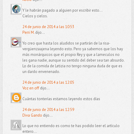
Y le habrán pagado a alguien por escribir esto...
Cielos y cielos.
24 de junio de 2014 a las 10:53
Perri M.
dijo...
Yo creo que hasta los aludidos se partirán de la risa-
vergüenzaajena leyendo esto. Pero ya sabemos que los hay
más monárquicos que el propio Rey y que a lameculos no
les gana nadie, aunque su sentido del deber sea tan absurdo.
Lo de la comida de Letizia no tengo ninguna duda de que es
un dardo envenenado.
24 de junio de 2014 a las 12:05
Voz en off
dijo...
Cuántas tonterías estamos leyendo estos días
24 de junio de 2014 a las 12:59
Diva Gando
dijo...
Lo que no entiendo es como te has podido leer el artículo
entero...