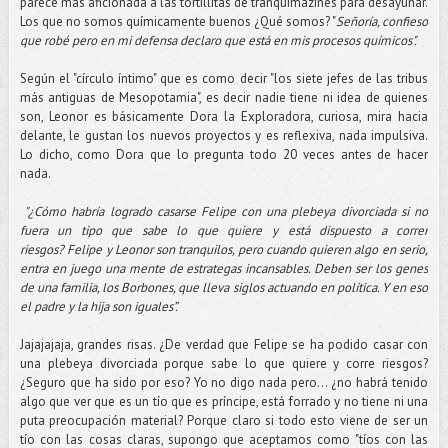
parece más aficionada a las tortillitas de tranquimazines para desayunar.
Los que no somos químicamente buenos ¿Qué somos? "
Señoría, confieso
que robé pero en mi defensa declaro que está en mis procesos químicos".
Según el "círculo íntimo" que es como decir "los siete jefes de las tribus
más antiguas de Mesopotamia", es decir nadie tiene ni idea de quienes
son, Leonor es básicamente Dora la Exploradora, curiosa, mira hacia
delante, le gustan los nuevos proyectos y es reflexiva, nada impulsiva.
Lo dicho, como Dora que lo pregunta todo 20 veces antes de hacer
nada.
"¿Cómo habría logrado casarse Felipe con una plebeya divorciada si no
fuera un tipo que sabe lo que quiere y está dispuesto a correr
riesgos?
Felipe y Leonor son tranquilos, pero cuando quieren algo en serio,
entra en juego una mente de estrategas incansables. Deben ser los genes
de una familia, los Borbones, que lleva siglos actuando en política. Y en eso
el padre y la hija son iguales”.
Jajajajaja, grandes risas. ¿De verdad que Felipe se ha podido casar con
una plebeya divorciada porque sabe lo que quiere y corre riesgos?
¿Seguro que ha sido por eso? Yo no digo nada pero... ¿no habrá tenido
algo que ver que es un tío que es príncipe, está forrado y no tiene ni una
puta preocupación material? Porque claro si todo esto viene de ser un
tío con las cosas claras, supongo que aceptamos como "tíos con las