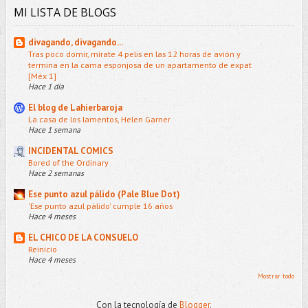
MI LISTA DE BLOGS
divagando, divagando...
Tras poco domir, mírate 4 pelis en las 12 horas de avión y
termina en la cama esponjosa de un apartamento de expat
[Méx 1]
Hace 1 día
El blog de Lahierbaroja
La casa de los lamentos, Helen Garner
Hace 1 semana
INCIDENTAL COMICS
Bored of the Ordinary
Hace 2 semanas
Ese punto azul pálido (Pale Blue Dot)
'Ese punto azul pálido' cumple 16 años
Hace 4 meses
EL CHICO DE LA CONSUELO
Reinicio
Hace 4 meses
Mostrar todo
Con la tecnología de
Blogger
.