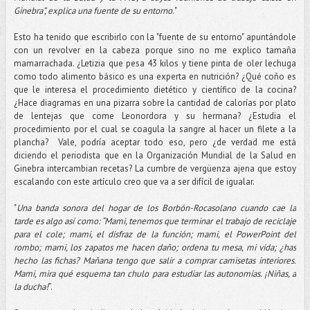
Ginebra”, explica una fuente de su entorno.
"
Esto ha tenido que escribirlo con la "fuente de su entorno" apuntándole
con un revolver en la cabeza porque sino no me explico tamaña
mamarrachada. ¿Letizia que pesa 43 kilos y tiene pinta de oler lechuga
como todo alimento básico es una experta en nutrición? ¿Qué coño es
que le interesa el procedimiento dietético y científico de la cocina?
¿Hace diagramas en una pizarra sobre la cantidad de calorías por plato
de lentejas que come Leonordora y su hermana? ¿Estudia el
procedimiento por el cual se coagula la sangre al hacer un filete a la
plancha? Vale, podría aceptar todo eso, pero ¿de verdad me está
diciendo el periodista que en la Organización Mundial de la Salud en
Ginebra intercambian recetas? La cumbre de vergüenza ajena que estoy
escalando con este artículo creo que va a ser difícil de igualar.
"
Una banda sonora del hogar de los Borbón-Rocasolano cuando cae la
tarde es algo así como: “Mami, tenemos que terminar el trabajo de reciclaje
para el cole; mami, el disfraz de la función; mami, el PowerPoint del
rombo; mami, los zapatos me hacen daño; ordena tu mesa, mi vida; ¿has
hecho las fichas? Mañana tengo que salir a comprar camisetas interiores.
Mami, mira qué esquema tan chulo para estudiar las autonomías. ¡Niñas, a
la ducha!
”.