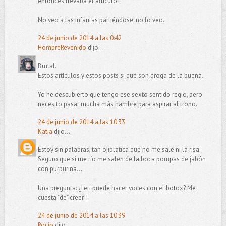
entonces llevaba el artículo.
No veo a las infantas partiéndose, no lo veo.
24 de junio de 2014 a las 0:42
HombreRevenido
dijo...
Brutal.
Estos artículos y estos posts sí que son droga de la buena.
Yo he descubierto que tengo ese sexto sentido regio, pero
necesito pasar mucha más hambre para aspirar al trono.
24 de junio de 2014 a las 10:33
Katia
dijo...
Estoy sin palabras, tan ojiplática que no me sale ni la risa.
Seguro que si me río me salen de la boca pompas de jabón
con purpurina...
Una pregunta: ¿Leti puede hacer voces con el botox? Me
cuesta "de" creer!!
24 de junio de 2014 a las 10:39
Rocio
dijo...