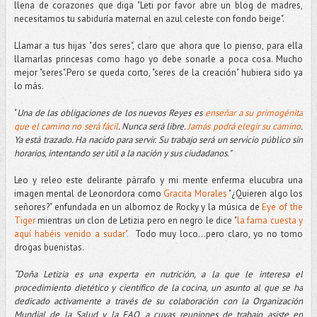
llena de corazones que diga "Leti por favor abre un blog de madres,
necesitamos tu sabiduría maternal en azul celeste con fondo beige".
Llamar a tus hijas "dos seres", claro que ahora que lo pienso, para ella
llamarlas princesas como hago yo debe sonarle a poca cosa. Mucho
mejor "seres".Pero se queda corto, "seres de la creación" hubiera sido ya
lo más.
"
Una de las obligaciones de los nuevos Reyes es
enseñar a su primogénita
que el camino no será fácil
. Nunca será libre.
Jamás podrá elegir su camino
.
Ya está trazado. Ha nacido para servir. Su trabajo será un servicio público sin
horarios, intentando ser útil a la nación y sus ciudadanos."
Leo y releo este delirante párrafo y mi mente enferma elucubra una
imagen mental de Leonordora como
Gracita Morales
"¿Quieren algo los
señores?" enfundada en un albornoz de Rocky y la música de
Eye of the
Tiger
mientras un clon de Letizia pero en negro le dice "
la fama cuesta y
aquí habéis venido a sudar".
Todo muy loco...pero claro, yo no tomo
drogas buenistas.
“Doña Letizia es una experta en nutrición, a la que le interesa el
procedimiento dietético y científico de la cocina, un asunto al que se ha
dedicado activamente a través de su colaboración con la Organización
Mundial de la Salud y la FAO, a cuyas reuniones de trabajo asiste en