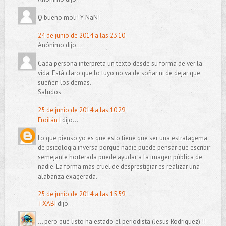
Q bueno moli! Y NaN!
24 de junio de 2014 a las 23:10
Anónimo dijo...
Cada persona interpreta un texto desde su forma de ver la
vida. Está claro que lo tuyo no va de soñar ni de dejar que
sueñen los demás.
Saludos
25 de junio de 2014 a las 10:29
Froilán I
dijo...
Lo que pienso yo es que esto tiene que ser una estratagema
de psicología inversa porque nadie puede pensar que escribir
semejante horterada puede ayudar a la imagen pública de
nadie. La forma más cruel de desprestigiar es realizar una
alabanza exagerada.
25 de junio de 2014 a las 15:59
TXABI
dijo...
... pero qué listo ha estado el periodista (Jesús Rodríguez) !!