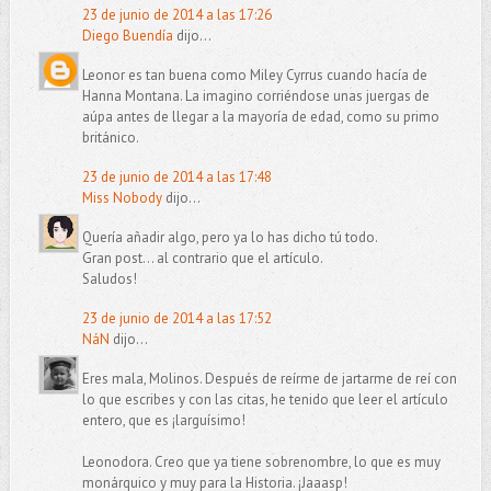
23 de junio de 2014 a las 17:26
Diego Buendía
dijo...
Leonor es tan buena como Miley Cyrrus cuando hacía de
Hanna Montana. La imagino corriéndose unas juergas de
aúpa antes de llegar a la mayoría de edad, como su primo
británico.
23 de junio de 2014 a las 17:48
Miss Nobody
dijo...
Quería añadir algo, pero ya lo has dicho tú todo.
Gran post... al contrario que el artículo.
Saludos!
23 de junio de 2014 a las 17:52
NáN
dijo...
Eres mala, Molinos. Después de reírme de jartarme de reí con
lo que escribes y con las citas, he tenido que leer el artículo
entero, que es ¡larguísimo!
Leonodora. Creo que ya tiene sobrenombre, lo que es muy
monárquico y muy para la Historia. ¡Jaaasp!