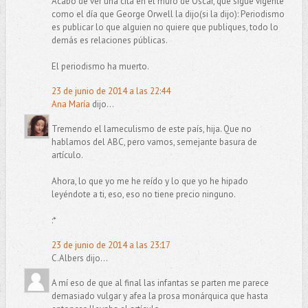
Acabo de ver una cita en el muro de Oscar, que sigue vigente
como el día que George Orwell la dijo(si la dijo): Periodismo
es publicar lo que alguien no quiere que publiques, todo lo
demás es relaciones públicas.
El periodismo ha muerto.
23 de junio de 2014 a las 22:44
Ana María
dijo...
Tremendo el lameculismo de este país, hija. Que no
hablamos del ABC, pero vamos, semejante basura de
artículo.
Ahora, lo que yo me he reído y lo que yo he hipado
leyéndote a ti, eso, eso no tiene precio ninguno.
:*
23 de junio de 2014 a las 23:17
C.Albers dijo...
A mí eso de que al final las infantas se parten me parece
demasiado vulgar y afea la prosa monárquica que hasta