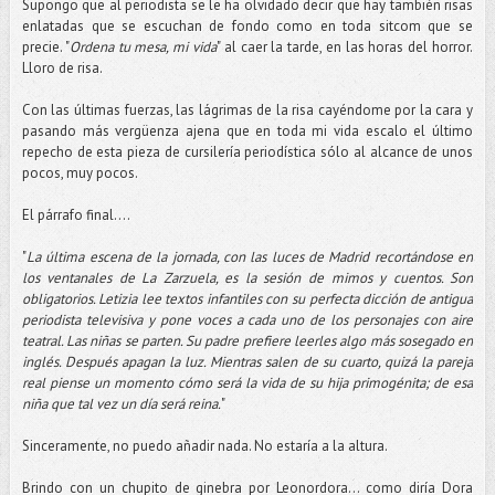
Supongo que al periodista se le ha olvidado decir que hay también risas
enlatadas que se escuchan de fondo como en toda sitcom que se
precie. "
Ordena tu mesa, mi vida
" al caer la tarde, en las horas del horror.
Lloro de risa.
Con las últimas fuerzas, las lágrimas de la risa cayéndome por la cara y
pasando más vergüenza ajena que en toda mi vida escalo el último
repecho de esta pieza de cursilería periodística sólo al alcance de unos
pocos, muy pocos.
El párrafo final....
"
La última escena de la jornada, con las luces de Madrid recortándose en
los ventanales de La Zarzuela, es la sesión de mimos y cuentos. Son
obligatorios. Letizia lee textos infantiles con su perfecta dicción de antigua
periodista televisiva y pone voces a cada uno de los personajes con aire
teatral. Las niñas se parten. Su padre prefiere leerles algo más sosegado en
inglés. Después apagan la luz. Mientras salen de su cuarto, quizá la pareja
real piense un momento cómo será la vida de su hija primogénita; de esa
niña que tal vez un día será reina.
"
Sinceramente, no puedo añadir nada. No estaría a la altura.
Brindo con un chupito de ginebra por Leonordora... como diría Dora