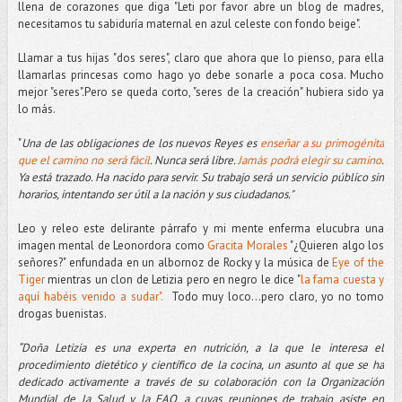
llena de corazones que diga "Leti por favor abre un blog de madres,
necesitamos tu sabiduría maternal en azul celeste con fondo beige".
Llamar a tus hijas "dos seres", claro que ahora que lo pienso, para ella
llamarlas princesas como hago yo debe sonarle a poca cosa. Mucho
mejor "seres".Pero se queda corto, "seres de la creación" hubiera sido ya
lo más.
"
Una de las obligaciones de los nuevos Reyes es
enseñar a su primogénita
que el camino no será fácil
. Nunca será libre.
Jamás podrá elegir su camino
.
Ya está trazado. Ha nacido para servir. Su trabajo será un servicio público sin
horarios, intentando ser útil a la nación y sus ciudadanos."
Leo y releo este delirante párrafo y mi mente enferma elucubra una
imagen mental de Leonordora como
Gracita Morales
"¿Quieren algo los
señores?" enfundada en un albornoz de Rocky y la música de
Eye of the
Tiger
mientras un clon de Letizia pero en negro le dice "
la fama cuesta y
aquí habéis venido a sudar".
Todo muy loco...pero claro, yo no tomo
drogas buenistas.
“Doña Letizia es una experta en nutrición, a la que le interesa el
procedimiento dietético y científico de la cocina, un asunto al que se ha
dedicado activamente a través de su colaboración con la Organización
Mundial de la Salud y la FAO, a cuyas reuniones de trabajo asiste en