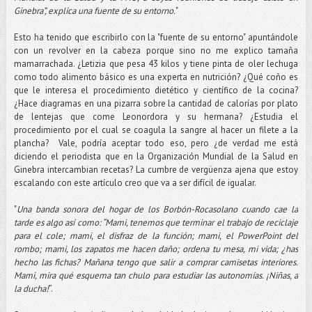
Ginebra”, explica una fuente de su entorno.
"
Esto ha tenido que escribirlo con la "fuente de su entorno" apuntándole
con un revolver en la cabeza porque sino no me explico tamaña
mamarrachada. ¿Letizia que pesa 43 kilos y tiene pinta de oler lechuga
como todo alimento básico es una experta en nutrición? ¿Qué coño es
que le interesa el procedimiento dietético y científico de la cocina?
¿Hace diagramas en una pizarra sobre la cantidad de calorías por plato
de lentejas que come Leonordora y su hermana? ¿Estudia el
procedimiento por el cual se coagula la sangre al hacer un filete a la
plancha? Vale, podría aceptar todo eso, pero ¿de verdad me está
diciendo el periodista que en la Organización Mundial de la Salud en
Ginebra intercambian recetas? La cumbre de vergüenza ajena que estoy
escalando con este artículo creo que va a ser difícil de igualar.
"
Una banda sonora del hogar de los Borbón-Rocasolano cuando cae la
tarde es algo así como: “Mami, tenemos que terminar el trabajo de reciclaje
para el cole; mami, el disfraz de la función; mami, el PowerPoint del
rombo; mami, los zapatos me hacen daño; ordena tu mesa, mi vida; ¿has
hecho las fichas? Mañana tengo que salir a comprar camisetas interiores.
Mami, mira qué esquema tan chulo para estudiar las autonomías. ¡Niñas, a
la ducha!
”.