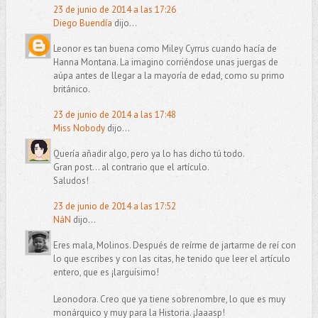
23 de junio de 2014 a las 17:26
Diego Buendía
dijo...
Leonor es tan buena como Miley Cyrrus cuando hacía de
Hanna Montana. La imagino corriéndose unas juergas de
aúpa antes de llegar a la mayoría de edad, como su primo
británico.
23 de junio de 2014 a las 17:48
Miss Nobody
dijo...
Quería añadir algo, pero ya lo has dicho tú todo.
Gran post... al contrario que el artículo.
Saludos!
23 de junio de 2014 a las 17:52
NáN
dijo...
Eres mala, Molinos. Después de reírme de jartarme de reí con
lo que escribes y con las citas, he tenido que leer el artículo
entero, que es ¡larguísimo!
Leonodora. Creo que ya tiene sobrenombre, lo que es muy
monárquico y muy para la Historia. ¡Jaaasp!