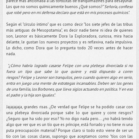
parece más aficionada a las tortillitas de tranquimazines para desayunar.
Los que no somos químicamente buenos ¿Qué somos? "
Señoría, confieso
que robé pero en mi defensa declaro que está en mis procesos químicos".
Según el "círculo íntimo" que es como decir "los siete jefes de las tribus
más antiguas de Mesopotamia", es decir nadie tiene ni idea de quienes
son, Leonor es básicamente Dora la Exploradora, curiosa, mira hacia
delante, le gustan los nuevos proyectos y es reflexiva, nada impulsiva.
Lo dicho, como Dora que lo pregunta todo 20 veces antes de hacer
nada.
"¿Cómo habría logrado casarse Felipe con una plebeya divorciada si no
fuera un tipo que sabe lo que quiere y está dispuesto a correr
riesgos?
Felipe y Leonor son tranquilos, pero cuando quieren algo en serio,
entra en juego una mente de estrategas incansables. Deben ser los genes
de una familia, los Borbones, que lleva siglos actuando en política. Y en eso
el padre y la hija son iguales”.
Jajajajaja, grandes risas. ¿De verdad que Felipe se ha podido casar con
una plebeya divorciada porque sabe lo que quiere y corre riesgos?
¿Seguro que ha sido por eso? Yo no digo nada pero... ¿no habrá tenido
algo que ver que es un tío que es príncipe, está forrado y no tiene ni una
puta preocupación material? Porque claro si todo esto viene de ser un
tío con las cosas claras, supongo que aceptamos como "tíos con las