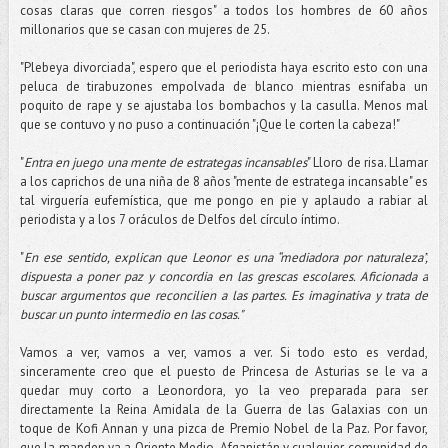
cosas claras que corren riesgos" a todos los hombres de 60 años
millonarios que se casan con mujeres de 25.
"Plebeya divorciada", espero que el periodista haya escrito esto con una
peluca de tirabuzones empolvada de blanco mientras esnifaba un
poquito de rape y se ajustaba los bombachos y la casulla. Menos mal
que se contuvo y no puso a continuación "¡Que le corten la cabeza!"
"
Entra en juego una mente de estrategas incansables
" Lloro de risa. Llamar
a los caprichos de una niña de 8 años "mente de estratega incansable" es
tal virguería eufemística, que me pongo en pie y aplaudo a rabiar al
periodista y a los 7 oráculos de Delfos del círculo íntimo.
"
En ese sentido, explican que Leonor es una “mediadora por naturaleza”,
dispuesta a poner paz y concordia en las grescas escolares. Aficionada a
buscar argumentos que reconcilien a las partes. Es imaginativa y trata de
buscar un punto intermedio en las cosas."
Vamos a ver, vamos a ver, vamos a ver. Si todo esto es verdad,
sinceramente creo que el puesto de Princesa de Asturias se le va a
quedar muy corto a Leonordora, yo la veo preparada para ser
directamente la Reina Amidala de la Guerra de las Galaxias con un
toque de Kofi Annan y una pizca de Premio Nobel de la Paz. Por favor,
que la manden ya a Oriente Medio, Afganistán y cualquier comunidad de