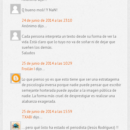
Q bueno moli! Y NaN!
24 de junio de 2014 a las 23:10
Anónimo dijo...
Cada persona interpreta un texto desde su forma de ver la
vida. Está claro que lo tuyo no va de soñar ni de dejar que
sueñen los demás.
Saludos
25 de junio de 2014 a las 10:29
Froilán I
dijo...
Lo que pienso yo es que esto tiene que ser una estratagema
de psicología inversa porque nadie puede pensar que escribir
semejante horterada puede ayudar a la imagen pública de
nadie. La forma más cruel de desprestigiar es realizar una
alabanza exagerada.
25 de junio de 2014 a las 15:59
TXABI
dijo...
... pero qué listo ha estado el periodista (Jesús Rodríguez) !!