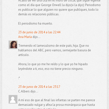
Acabo de ver una cita en el muro de Oscar, que sigue vigente
como el día que George Orwell la dijo(si la dijo): Periodismo
es publicar lo que alguien no quiere que publiques, todo lo
demás es relaciones públicas.
El periodismo ha muerto.
23 de junio de 2014 a las 22:44
Ana María
dijo...
Tremendo el lameculismo de este país, hija. Que no
hablamos del ABC, pero vamos, semejante basura de
artículo.
Ahora, lo que yo me he reído y lo que yo he hipado
leyéndote a ti, eso, eso no tiene precio ninguno.
:*
23 de junio de 2014 a las 23:17
C.Albers dijo...
A mí eso de que al final las infantas se parten me parece
demasiado vulgar y afea la prosa monárquica que hasta