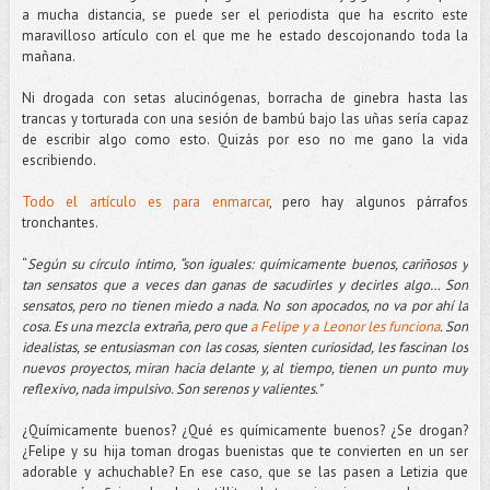
a mucha distancia, se puede ser el periodista que ha escrito este
maravilloso artículo con el que me he estado descojonando toda la
mañana.
Ni drogada con setas alucinógenas, borracha de ginebra hasta las
trancas y torturada con una sesión de bambú bajo las uñas sería capaz
de escribir algo como esto. Quizás por eso no me gano la vida
escribiendo.
Todo el artículo es para enmarcar
, pero hay algunos párrafos
tronchantes.
“
Según su círculo íntimo, “son iguales: químicamente buenos, cariñosos y
tan sensatos que a veces dan ganas de sacudirles y decirles algo… Son
sensatos, pero no tienen miedo a nada. No son apocados, no va por ahí la
cosa.
Es una mezcla extraña, pero que
a Felipe y a Leonor les funciona
. Son
idealistas, se entusiasman con las cosas, sienten curiosidad, les fascinan los
nuevos proyectos, miran hacia delante y, al tiempo, tienen un punto muy
reflexivo, nada impulsivo. Son serenos y valientes."
¿Químicamente buenos? ¿Qué es químicamente buenos? ¿Se drogan?
¿Felipe y su hija toman drogas buenistas que te convierten en un ser
adorable y achuchable? En ese caso, que se las pasen a Letizia que