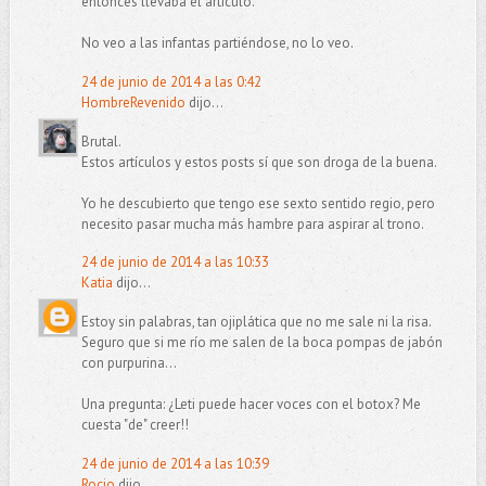
entonces llevaba el artículo.
No veo a las infantas partiéndose, no lo veo.
24 de junio de 2014 a las 0:42
HombreRevenido
dijo...
Brutal.
Estos artículos y estos posts sí que son droga de la buena.
Yo he descubierto que tengo ese sexto sentido regio, pero
necesito pasar mucha más hambre para aspirar al trono.
24 de junio de 2014 a las 10:33
Katia
dijo...
Estoy sin palabras, tan ojiplática que no me sale ni la risa.
Seguro que si me río me salen de la boca pompas de jabón
con purpurina...
Una pregunta: ¿Leti puede hacer voces con el botox? Me
cuesta "de" creer!!
24 de junio de 2014 a las 10:39
Rocio
dijo...