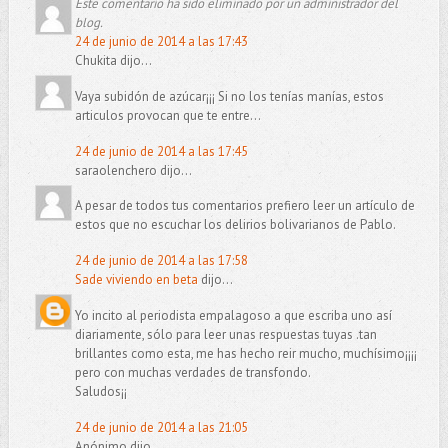
Este comentario ha sido eliminado por un administrador del
blog.
24 de junio de 2014 a las 17:43
Chukita dijo...
Vaya subidón de azúcar¡¡¡ Si no los tenías manías, estos
articulos provocan que te entre...
24 de junio de 2014 a las 17:45
saraolenchero dijo...
A pesar de todos tus comentarios prefiero leer un artículo de
estos que no escuchar los delirios bolivarianos de Pablo.
24 de junio de 2014 a las 17:58
Sade viviendo en beta
dijo...
Yo incito al periodista empalagoso a que escriba uno así
diariamente, sólo para leer unas respuestas tuyas .tan
brillantes como esta, me has hecho reir mucho, muchísimo¡¡¡¡
pero con muchas verdades de transfondo.
Saludos¡¡
24 de junio de 2014 a las 21:05
Anónimo dijo...