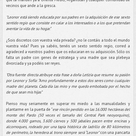
vecinos que ande a la gresca.
"Leonor está siendo educada por sus padres en la adquisición de ese sexto
sentido regio que consiste en calar a los interesados o a los que pretendan
aventar la vida de su hogar.
"
¿Sois discretos con vuestra vida privada? ¿no le contáis a todo el mundo
vuestra vida? Pues ya sabéis, tenéis un sexto sentido regio, corred a
agradeced a vuestros padres que os educaran en su adquisición. Sólo os
falta un padre con genes de estratega y una madre que sea plebeya
divorciada y ya podéis ser reyes.
"Otra fuente directa atribuye esta frase a doña Letizia que resume su pasión
por Leonor y Sofía: “Amo profundamente a estos dos seres como cualquier
madre del planeta. Cada día las miro y me quedo embobada por el hecho
de que sean mis hijas”
Pienso muy seriamente en superar mi miedo a las manualidades y
plantarme en la puerta de "
ese rincón perdido en las 16.000 hectáreas del
monte del Pardo (50 veces el tamaño del Central Park neoyorquino),
donde 4.000 gamos, 3.600 ciervos y 500 jabalíes pacen entre encinas y
alcornoques, rodeado por una tapia histórica de ladrillo de 80 kilómetros
de perímetro, la heredera al trono siempre será “Leonor"
con una pancarta