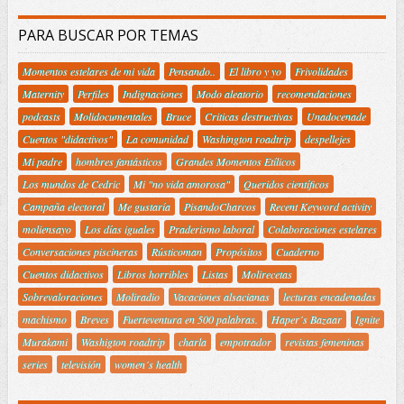
PARA BUSCAR POR TEMAS
Momentos estelares de mi vida
Pensando..
El libro y yo
Frivolidades
Maternity
Perfiles
Indignaciones
Modo aleatorio
recomendaciones
podcasts
Molidocumentales
Bruce
Criticas destructivas
Unadocenade
Cuentos "didactivos"
La comunidad
Washington roadtrip
despellejes
Mi padre
hombres fantásticos
Grandes Momentos Etílicos
Los mundos de Cedric
Mi "no vida amorosa"
Queridos científicos
Campaña electoral
Me gustaría
PisandoCharcos
Recent Keyword activity
moliensayo
Los días iguales
Praderismo laboral
Colaboraciones estelares
Conversaciones piscineras
Rústicoman
Propósitos
Cuaderno
Cuentos didactivos
Libros horribles
Listas
Molirecetas
Sobrevaloraciones
Moliradio
Vacaciones alsacianas
lecturas encadenadas
machismo
Breves
Fuerteventura en 500 palabras.
Haper´s Bazaar
Ignite
Murakami
Washigton roadtrip
charla
empotrador
revistas femeninas
series
televisión
women´s health