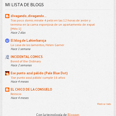
MI LISTA DE BLOGS
divagando, divagando...
Tras poco domir, mírate 4 pelis en las 12 horas de avión y
termina en la cama esponjosa de un apartamento de expat
[Méx 1]
Hace 2 días
El blog de Lahierbaroja
La casa de los lamentos, Helen Garner
Hace 1 semana
INCIDENTAL COMICS
Bored of the Ordinary
Hace 2 semanas
Ese punto azul pálido (Pale Blue Dot)
'Ese punto azul pálido' cumple 16 años
Hace 4 meses
EL CHICO DE LA CONSUELO
Reinicio
Hace 4 meses
Mostrar todo
Con la tecnología de
Blogger
.