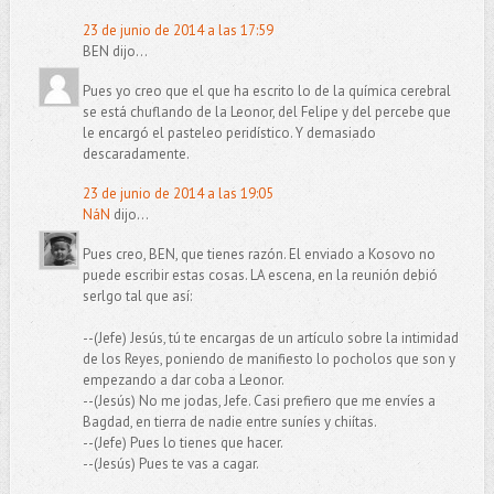
23 de junio de 2014 a las 17:59
BEN dijo...
Pues yo creo que el que ha escrito lo de la química cerebral
se está chuflando de la Leonor, del Felipe y del percebe que
le encargó el pasteleo peridístico. Y demasiado
descaradamente.
23 de junio de 2014 a las 19:05
NáN
dijo...
Pues creo, BEN, que tienes razón. El enviado a Kosovo no
puede escribir estas cosas. LA escena, en la reunión debió
serlgo tal que así:
--(Jefe) Jesús, tú te encargas de un artículo sobre la intimidad
de los Reyes, poniendo de manifiesto lo pocholos que son y
empezando a dar coba a Leonor.
--(Jesús) No me jodas, Jefe. Casi prefiero que me envíes a
Bagdad, en tierra de nadie entre suníes y chiítas.
--(Jefe) Pues lo tienes que hacer.
--(Jesús) Pues te vas a cagar.