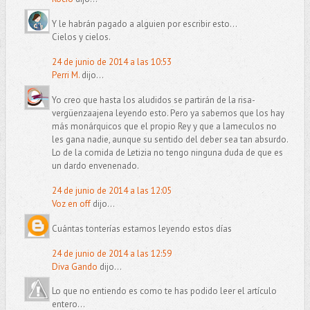
Y le habrán pagado a alguien por escribir esto...
Cielos y cielos.
24 de junio de 2014 a las 10:53
Perri M.
dijo...
Yo creo que hasta los aludidos se partirán de la risa-
vergüenzaajena leyendo esto. Pero ya sabemos que los hay
más monárquicos que el propio Rey y que a lameculos no
les gana nadie, aunque su sentido del deber sea tan absurdo.
Lo de la comida de Letizia no tengo ninguna duda de que es
un dardo envenenado.
24 de junio de 2014 a las 12:05
Voz en off
dijo...
Cuántas tonterías estamos leyendo estos días
24 de junio de 2014 a las 12:59
Diva Gando
dijo...
Lo que no entiendo es como te has podido leer el artículo
entero...