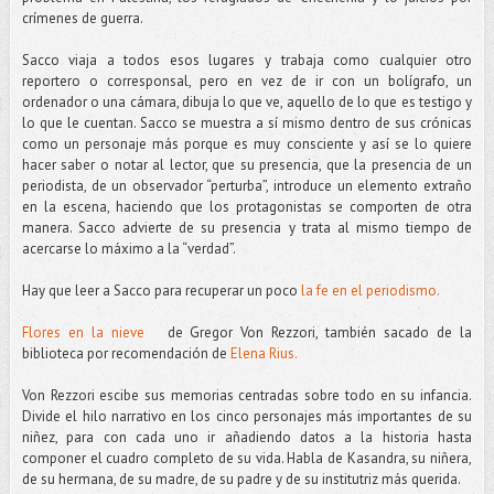
crímenes de guerra.
Sacco viaja a todos esos lugares y trabaja como cualquier otro
reportero o corresponsal, pero en vez de ir con un bolígrafo, un
ordenador o una cámara, dibuja lo que ve, aquello de lo que es testigo y
lo que le cuentan. Sacco se muestra a sí mismo dentro de sus crónicas
como un personaje más porque es muy consciente y así se lo quiere
hacer saber o notar al lector, que su presencia, que la presencia de un
periodista, de un observador “perturba”, introduce un elemento extraño
en la escena, haciendo que los protagonistas se comporten de otra
manera. Sacco advierte de su presencia y trata al mismo tiempo de
acercarse lo máximo a la “verdad”.
Hay que leer a Sacco para recuperar un poco
la fe en el periodismo.
Flores en la nieve
de Gregor Von Rezzori, también sacado de la
biblioteca por recomendación de
Elena Rius.
Von Rezzori escibe sus memorias centradas sobre todo en su infancia.
Divide el hilo narrativo en los cinco personajes más importantes de su
niñez, para con cada uno ir añadiendo datos a la historia hasta
componer el cuadro completo de su vida. Habla de Kasandra, su niñera,
de su hermana, de su madre, de su padre y de su institutriz más querida.