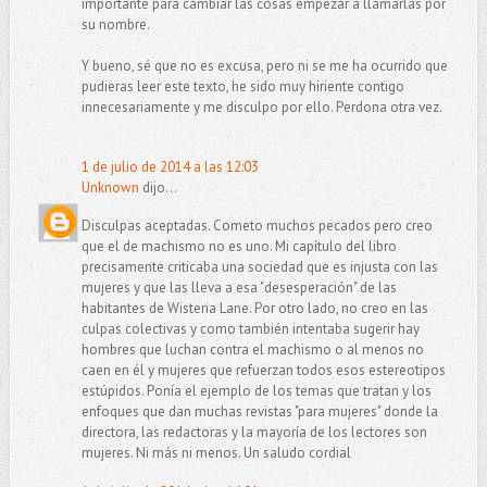
importante para cambiar las cosas empezar a llamarlas por
su nombre.
Y bueno, sé que no es excusa, pero ni se me ha ocurrido que
pudieras leer este texto, he sido muy hiriente contigo
innecesariamente y me disculpo por ello. Perdona otra vez.
1 de julio de 2014 a las 12:03
Unknown
dijo...
Disculpas aceptadas. Cometo muchos pecados pero creo
que el de machismo no es uno. Mi capítulo del libro
precisamente criticaba una sociedad que es injusta con las
mujeres y que las lleva a esa "desesperación" de las
habitantes de Wisteria Lane. Por otro lado, no creo en las
culpas colectivas y como también intentaba sugerir hay
hombres que luchan contra el machismo o al menos no
caen en él y mujeres que refuerzan todos esos estereotipos
estúpidos. Ponía el ejemplo de los temas que tratan y los
enfoques que dan muchas revistas "para mujeres" donde la
directora, las redactoras y la mayoría de los lectores son
mujeres. Ni más ni menos. Un saludo cordial