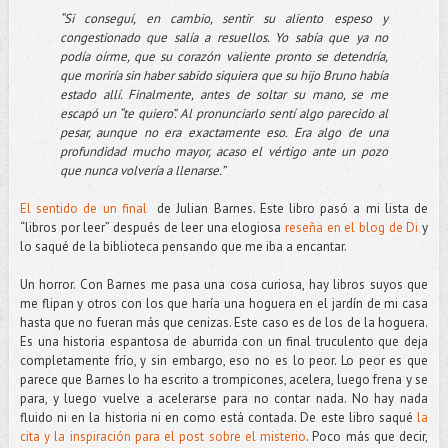
“Si conseguí, en cambio, sentir su aliento espeso y
congestionado que salía a resuellos. Yo sabía que ya no
podía oírme, que su corazón valiente pronto se detendría,
que moriría sin haber sabido siquiera que su hijo Bruno había
estado allí. Finalmente, antes de soltar su mano, se me
escapó un “te quiero”. Al pronunciarlo sentí algo parecido al
pesar, aunque no era exactamente eso. Era algo de una
profundidad mucho mayor, acaso el vértigo ante un pozo
que nunca volvería a llenarse.”
El sentido de un final
de Julian Barnes. Este libro pasó a mi lista de
“libros por leer” después de leer una elogiosa
reseña en el blog de Di
y
lo saqué de la biblioteca pensando que me iba a encantar.
Un horror. Con Barnes me pasa una cosa curiosa, hay libros suyos que
me flipan y otros con los que haría una hoguera en el jardín de mi casa
hasta que no fueran más que cenizas. Este caso es de los de la hoguera.
Es una historia espantosa de aburrida con un final truculento que deja
completamente frío, y sin embargo, eso no es lo peor. Lo peor es que
parece que Barnes lo ha escrito a trompicones, acelera, luego frena y se
para, y luego vuelve a acelerarse para no contar nada. No hay nada
fluido ni en la historia ni en como está contada. De este libro saqué
la
cita y la inspiración para el post sobre el misterio
. Poco más que decir,