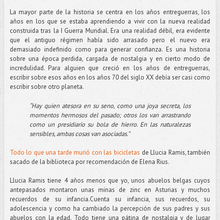
La mayor parte de la historia se centra en los años entreguerras, los
años en los que se estaba aprendiendo a vivir con la nueva realidad
construida tras la I Guerra Mundial. Era una realidad débil, era evidente
que el antiguo régimen había sido arrasado pero el nuevo era
demasiado indefinido como para generar confianza. Es una historia
sobre una época perdida, cargada de nostalgia y en cierto modo de
incredulidad. Para alguien que creció en los años de entreguerras,
escribir sobre esos años en los años 70 del siglo XX debía ser casi como
escribir sobre otro planeta.
“Hay quien atesora en su seno, como una joya secreta, los
momentos hermosos del pasado; otros los van arrastrando
como un presidiario su bola de hierro. En las naturalezas
sensibles, ambas cosas van asociadas.”
Todo lo que una tarde murió con las bicicletas
de Llucia Ramis, también
sacado de la biblioteca por recomendación de Elena Rius.
Llucia Ramis tiene 4 años menos que yo, unos abuelos belgas cuyos
antepasados montaron unas minas de zinc en Asturias y muchos
recuerdos de su infancia.Cuenta su infancia, sus recuerdos, su
adolescencia y como ha cambiado la percepción de sus padres y sus
abuelos con la edad. Todo tiene una pátina de nostalgia y de lugar