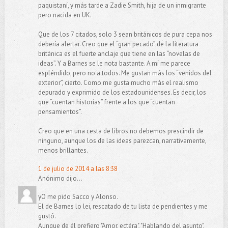
paquistaní, y más tarde a Zadie Smith, hija de un inmigrante
pero nacida en UK.
Que de los 7 citados, solo 3 sean británicos de pura cepa nos
debería alertar. Creo que el “gran pecado” de la literatura
británica es el fuerte anclaje que tiene en las “novelas de
ideas”. Y a Barnes se le nota bastante. A mí me parece
espléndido, pero no a todos. Me gustan más los “venidos del
exterior”, cierto. Como me gusta mucho más el realismo
depurado y exprimido de los estadounidenses. Es decir, los
que “cuentan historias” frente a los que “cuentan
pensamientos”.
Creo que en una cesta de libros no debemos prescindir de
ninguno, aunque los de las ideas parezcan, narrativamente,
menos brillantes.
1 de julio de 2014 a las 8:38
Anónimo dijo...
yO me pido Sacco y Alonso.
El de Barnes lo lei, rescatado de tu lista de pendientes y me
gustó.
Aunque de él prefiero "Amor, ectéra", "Hablando del asunto",