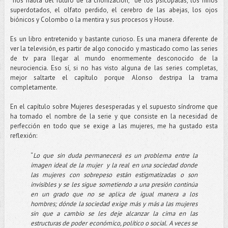
nos habla del futuro de la crionización, de los psicópatas, los niños
superdotados, el olfato perdido, el cerebro de las abejas, los ojos
biónicos y Colombo o la mentira y sus procesos y House.
Es un libro entretenido y bastante curioso. Es una manera diferente de
ver la televisión, es partir de algo conocido y masticado como las series
de tv para llegar al mundo enormemente desconocido de la
neurociencia. Eso sí, si no has visto alguna de las series completas,
mejor saltarte el capítulo porque Alonso destripa la trama
completamente.
En el capítulo sobre Mujeres desesperadas y el supuesto síndrome que
ha tomado el nombre de la serie y que consiste en la necesidad de
perfección en todo que se exige a las mujeres, me ha gustado esta
reflexión:
“
Lo que sin duda permanecerá es un problema entre la
imagen ideal de la mujer y la real en una sociedad donde
las mujeres con sobrepeso están estigmatizadas o son
invisibles y se les sigue sometiendo a una presión continúa
en un grado que no se aplica de igual manera a los
hombres; dónde la sociedad exige más y más a las mujeres
sin que a cambio se les deje alcanzar la cima en las
estructuras de poder económico, político o social. A veces se