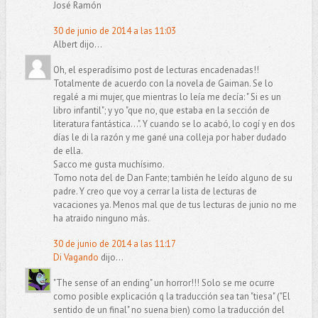
José Ramón
30 de junio de 2014 a las 11:03
Albert dijo...
Oh, el esperadísimo post de lecturas encadenadas!!
Totalmente de acuerdo con la novela de Gaiman. Se lo
regalé a mi mujer, que mientras lo leía me decía: " Si es un
libro infantil"; y yo "que no, que estaba en la sección de
literatura fantástica...". Y cuando se lo acabó, lo cogí y en dos
días le di la razón y me gané una colleja por haber dudado
de ella.
Sacco me gusta muchísimo.
Tomo nota del de Dan Fante; también he leído alguno de su
padre. Y creo que voy a cerrar la lista de lecturas de
vacaciones ya. Menos mal que de tus lecturas de junio no me
ha atraido ninguno más.
30 de junio de 2014 a las 11:17
Di Vagando
dijo...
"The sense of an ending" un horror!!! Solo se me ocurre
como posible explicación q la traducción sea tan "tiesa" ("El
sentido de un final" no suena bien) como la traducción del