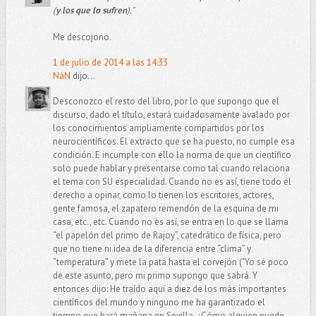
(
y los que lo sufren
)."
Me descojono.
1 de julio de 2014 a las 14:33
NáN
dijo...
Desconozco el resto del libro, por lo que supongo que el
discurso, dado el título, estará cuidadosamente avalado por
los conocimientos ampliamente compartidos por los
neurocientíficos. El extracto que se ha puesto, no cumple esa
condición. E incumple con ello la norma de que un científico
solo puede hablar y presentarse como tal cuando relaciona
el tema con SU especialidad. Cuando no es así, tiene todo el
derecho a opinar, como lo tienen los escritores, actores,
gente famosa, el zapatero remendón de la esquina de mi
casa, etc., etc. Cuando no es así, se entra en lo que se llama
“el papelón del primo de Rajoy”, catedrático de física, pero
que no tiene ni idea de la diferencia entre “clima” y
“temperatura” y mete la pata hasta el corvejón ("Yo sé poco
de este asunto, pero mi primo supongo que sabrá. Y
entonces dijo: He traído aquí a diez de los más importantes
científicos del mundo y ninguno me ha garantizado el
tiempo que hará mañana en Sevilla. ¿Cómo alguien puede