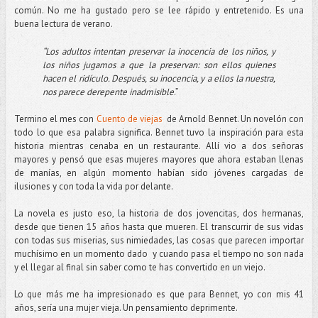
común. No me ha gustado pero se lee rápido y entretenido. Es una
buena lectura de verano.
“Los adultos intentan preservar la inocencia de los niños, y
los niños jugamos a que la preservan: son ellos quienes
hacen el ridículo. Después, su inocencia, y a ellos la nuestra,
nos parece derepente inadmisible
.”
Termino el mes con
Cuento de viejas
de Arnold Bennet. Un novelón con
todo lo que esa palabra significa. Bennet tuvo la inspiración para esta
historia mientras cenaba en un restaurante. Allí vio a dos señoras
mayores y pensó que esas mujeres mayores que ahora estaban llenas
de manías, en algún momento habían sido jóvenes cargadas de
ilusiones y con toda la vida por delante.
La novela es justo eso, la historia de dos jovencitas, dos hermanas,
desde que tienen 15 años hasta que mueren. El transcurrir de sus vidas
con todas sus miserias, sus nimiedades, las cosas que parecen importar
muchísimo en un momento dado y cuando pasa el tiempo no son nada
y el llegar al final sin saber como te has convertido en un viejo.
Lo que más me ha impresionado es que para Bennet, yo con mis 41
años, sería una mujer vieja. Un pensamiento deprimente.