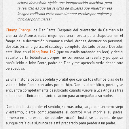
achaca demasiado rápido una interpretación machista, pero
la realidad es que las revistas de mujeres que muestran esa
imagen estilizada están normalmente escritas por mujeres y
dirigidas por mujeres.”
Chump Change
de Dan Fante. Después del cuentecito de Gaiman y la
ciencia de Alonso, nada mejor que una novela para chapotear en el
fango de la destrucción humana: alcohol, drogas, destrucción personal,
desolación, amargura... el catálogo completo del lado oscuro. Descubrí
este libro en el
blog Ruta 142
(que ya estáis tardando en leer) y decidí
sacarlo de la biblioteca porque me convenció la reseña y porque ya
había leído a John Fante, padre de Dan y me apetecía verlo desde otra
perspectiva.
Es una historia oscura, sórdida y brutal que cuenta los últimos días de la
vida de John Fante contados por su hijo. Dan es alcohólico, poeta y se
encuentra completamente desubicado cuando vuelve a Los Angeles tras
salir de una clínica de desintoxicación para acompañar a su padre.
Dan bebe hasta perder el sentido, se masturba, carga con un perro viejo
y enfermo, pierde completamente el control y ve morir a su padre.
Inmerso en una espiral de autodestrucción brutal, se da cuenta de que
aunque creía que sí, nunca se está preparado para perder a un padre.