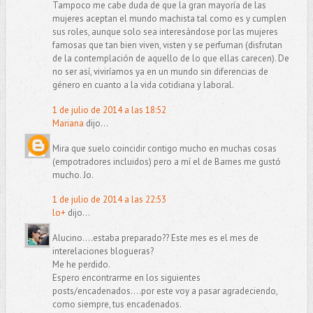
Tampoco me cabe duda de que la gran mayoría de las
mujeres aceptan el mundo machista tal como es y cumplen
sus roles, aunque solo sea interesándose por las mujeres
famosas que tan bien viven, visten y se perfuman (disfrutan
de la contemplación de aquello de lo que ellas carecen). De
no ser así, viviríamos ya en un mundo sin diferencias de
género en cuanto a la vida cotidiana y laboral.
1 de julio de 2014 a las 18:52
Mariana
dijo...
Mira que suelo coincidir contigo mucho en muchas cosas
(empotradores incluidos) pero a mí el de Barnes me gustó
mucho. Jo.
1 de julio de 2014 a las 22:53
lo+
dijo...
Alucino....estaba preparado?? Este mes es el mes de
interelaciones blogueras?
Me he perdido.
Espero encontrarme en los siguientes
posts/encadenados....por este voy a pasar agradeciendo,
como siempre, tus encadenados.