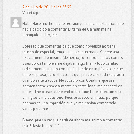
2 de julio de 2014 a las 23:55
Violet dijo...
Hola! Hace mucho que te leo, aunque nunca hasta ahora me
había decidido a comentar. El tema de Gaiman me ha
empujado a ello, jeje.
Sobre lo que comentas de que como novelista no tiene
mucho de especial, tengo que hacer un matiz. Yo pensaba
exactamente lo mismo (de hecho, lo conocí con los cómics
y sus libros también me dejaban algo fría), y todo cambió
radicalmente cuando comencé a leerle en inglés. No sé qué
tiene su prosa, pero el caso es que pierde casi toda su gracia
cuando se le traduce. Me sucedió con Coraline, que sin
sorprenderme especialmente en castellano, me encantó en
inglés. The ocean at the end of the lane lo leí directamente
en inglés y me apasionó. Pues eso, solo un matiz, porque
además es una impresión que ya me habían comentado
varias personas.
Bueno, pues a ver si a partir de ahora me animo a comentar
más! Hasta luego! ^_^