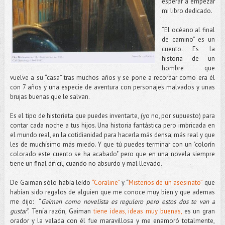
esperar a empezar
mi libro dedicado.
“El océano al final
de camino” es un
cuento. Es la
historia de un
hombre que
vuelve a su “casa” tras muchos años y se pone a recordar como era él
con 7 años y una especie de aventura con personajes malvados y unas
brujas buenas que le salvan.
Es el tipo de historieta que puedes inventarte, (yo no, por supuesto) para
contar cada noche a tus hijos. Una historia fantástica pero imbricada en
el mundo real, en la cotidianidad para hacerla más densa, más real y que
les de muchísimo más miedo. Y que tú puedes terminar con un "colorín
colorado este cuento se ha acabado" pero que en una novela siempre
tiene un final difícil, cuando no absurdo y mal llevado.
De Gaiman sólo había leído
“Coraline”
y “
Misterios de un asesinato”
que
habían sido regalos de alguien que me conoce muy bien y que ademas
me dijo: “
Gaiman como novelista es regulero pero estos dos te van a
gustar
”. Tenía razón, Gaiman
tiene ideas, ideas muy buenas,
es un gran
orador y la velada con él fue maravillosa y me enamoró totalmente,