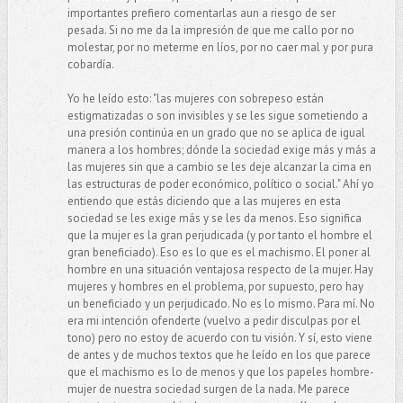
importantes prefiero comentarlas aun a riesgo de ser
pesada. Si no me da la impresión de que me callo por no
molestar, por no meterme en líos, por no caer mal y por pura
cobardía.
Yo he leído esto: "las mujeres con sobrepeso están
estigmatizadas o son invisibles y se les sigue sometiendo a
una presión continúa en un grado que no se aplica de igual
manera a los hombres; dónde la sociedad exige más y más a
las mujeres sin que a cambio se les deje alcanzar la cima en
las estructuras de poder económico, político o social." Ahí yo
entiendo que estás diciendo que a las mujeres en esta
sociedad se les exige más y se les da menos. Eso significa
que la mujer es la gran perjudicada (y por tanto el hombre el
gran beneficiado). Eso es lo que es el machismo. El poner al
hombre en una situación ventajosa respecto de la mujer. Hay
mujeres y hombres en el problema, por supuesto, pero hay
un beneficiado y un perjudicado. No es lo mismo. Para mí. No
era mi intención ofenderte (vuelvo a pedir disculpas por el
tono) pero no estoy de acuerdo con tu visión. Y sí, esto viene
de antes y de muchos textos que he leído en los que parece
que el machismo es lo de menos y que los papeles hombre-
mujer de nuestra sociedad surgen de la nada. Me parece