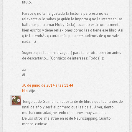
título.
Parece q no te ha gustado la historia pero eso no es
relevante-y lo sabes (a quién le importa q no le interesen las
ballenas para amar Moby-Dick?)- cuando está formalmente
bien escrito y tiene reflexiones como las q tiene ese libro. Así
q te lo tendrÁs q currar más para persuadirnos de q no vale
nada... :)
Sugiero q se lean mi divague :) para tener otra opinión antes
de descartarlo... [Conflicto de intereses: Todos] :):
xx
di
30 de junio de 2014 a las 11:44
Nisi
dijo...
Tengo el de Gaiman en el estante de libros que leer antes de
final de año y será el primero que lea de él. A ver, siento
mucha curiosidad, he leido opiniones muy variadas.
De los otros, me atrae en el de Neurozapping. Cuanto
menos, curioso.