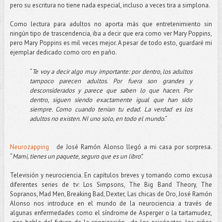
pero su escritura no tiene nada especial, incluso a veces tira a simplona.
Como lectura para adultos no aporta más que entretenimiento sin
ningún tipo de trascendencia, iba a decir que era como ver Mary Poppins,
pero Mary Poppins es mil veces mejor. A pesar de todo esto, guardaré mi
ejemplar dedicado como oro en paño.
“
Te voy a decir algo muy importante: por dentro, los adultos
tampoco parecen adultos. Por fuera son grandes y
desconsiderados y parece que saben lo que hacen. Por
dentro, siguen siendo exactamente igual que han sido
siempre. Como cuando tenían tu edad. La verdad es los
adultos no existen. NI uno solo, en todo el mundo
.”
Neurozapping
de José Ramón Alonso llegó a mi casa por sorpresa.
“
Mami, tienes un paquete, seguro que es un libro”.
Televisión y neurociencia. En capítulos breves y tomando como excusa
diferentes series de tv: Los Simpsons, The Big Band Theory, The
Sopranos, Mad Men, Breaking Bad, Dexter, Las chicas de Oro, José Ramón
Alonso nos introduce en el mundo de la neurociencia a través de
algunas enfermedades como el síndrome de Asperger o la tartamudez,