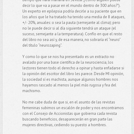
decir lo que va a pasar en el mundo dentro de 300 años?").
Un experto en epilepsia podría decirle a su paciente que en
los años que le ha tratado ha tenido una media de 8 ataques,
+/- 20%, anuales: o sea la pauta (semejante al clima); pero
no le puede decir si al día siguiente tendrá un ataque (el
suceso, semejante a la temperatura). Confío en que el resto
del libro no sea así y, de esa manera, no sobraría el “neuro”
del título “neurozaping”.
Y como lo que se nos ha presentado es un extracto no
avalado por una base científica de la neurociencia, los
lectores tienen todo el derecho a opinar y hasta enfadarse si
la opinión del escritor del libro les parece. Desde MI opinión,
la sociedad sí es machista, aunque algunos hombres nos
hayamos rascado al menos la piel más rugosa y fea del
machismo.
No me cabe duda de que si, en el asunto de las revistas
femeninas subimos un escalón de poder y nos encontramos
con el Consejo de Accionistas que gobierna cada revista
buscando beneficios, desaparecerán en gran parte las
mujeres directivas, cediendo su puesto a hombres.