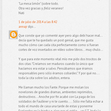
"La mesa limón" (sobre todo.
Otra vez gracias y ¡feliz veraneo!
Nati
1 de julio de 2014 a las 8:42
annajr
dijo...
Que conste que yo comenté ayer pero algo debí hacer mal...
decía que te ha quedado un post genial, que me gusta
mucho cómo cae cada cita perfectamente como si fueran
cortes de voz insertados en vídeo sobre libros... muy chulo...
Y que para este momento vital mío me pido dos trocitos de
dos citas: "Creíamos ser maduros cuando lo único que
hacíamos era estar a salvo. Pensábamos que éramos
responsables pero sólo éramos cobardes". Y por qué no....
toda la cita sobre los adultos, entera.
Me llaman mucho los Fante. Porque me molan los
novelones de grandes dramas, ambientes reprimidos,
destructivos... Anoche por fin acabé con La paga de los
soldados de Faulkner y ni te cuento..... Sólo me falta echar a
todo el mundo de casa una tarde de estas y ponerme
Esplendor en la hierba o algo por el estilo... un GT, 'toda la