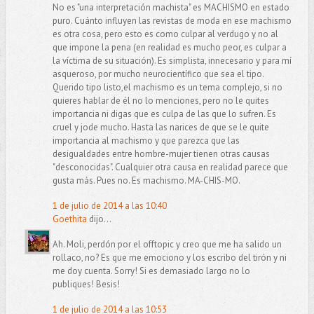
No es "una interpretación machista" es MACHISMO en estado
puro. Cuánto influyen las revistas de moda en ese machismo
es otra cosa, pero esto es como culpar al verdugo y no al
que impone la pena (en realidad es mucho peor, es culpar a
la víctima de su situación). Es simplista, innecesario y para mí
asqueroso, por mucho neurocientífico que sea el tipo.
Querido tipo listo,el machismo es un tema complejo, si no
quieres hablar de él no lo menciones, pero no le quites
importancia ni digas que es culpa de las que lo sufren. Es
cruel y jode mucho. Hasta las narices de que se le quite
importancia al machismo y que parezca que las
desigualdades entre hombre-mujer tienen otras causas
"desconocidas". Cualquier otra causa en realidad parece que
gusta más. Pues no. Es machismo. MA-CHIS-MO.
1 de julio de 2014 a las 10:40
Goethita
dijo...
Ah. Moli, perdón por el offtopic y creo que me ha salido un
rollaco, no? Es que me emociono y los escribo del tirón y ni
me doy cuenta. Sorry! Si es demasiado largo no lo
publiques! Besis!
1 de julio de 2014 a las 10:53