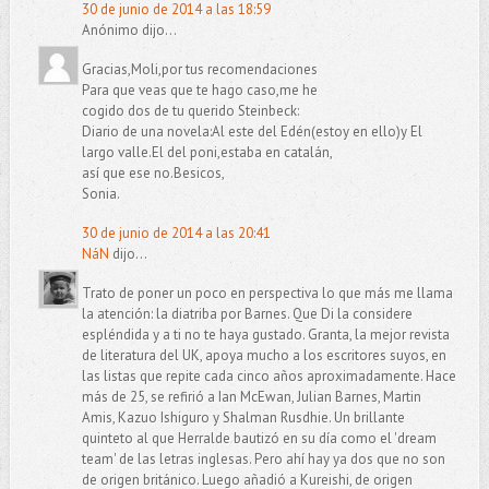
30 de junio de 2014 a las 18:59
Anónimo dijo...
Gracias,Moli,por tus recomendaciones
Para que veas que te hago caso,me he
cogido dos de tu querido Steinbeck:
Diario de una novela:Al este del Edén(estoy en ello)y El
largo valle.El del poni,estaba en catalán,
así que ese no.Besicos,
Sonia.
30 de junio de 2014 a las 20:41
NáN
dijo...
Trato de poner un poco en perspectiva lo que más me llama
la atención: la diatriba por Barnes. Que Di la considere
espléndida y a ti no te haya gustado. Granta, la mejor revista
de literatura del UK, apoya mucho a los escritores suyos, en
las listas que repite cada cinco años aproximadamente. Hace
más de 25, se refirió a Ian McEwan, Julian Barnes, Martin
Amis, Kazuo Ishiguro y Shalman Rusdhie. Un brillante
quinteto al que Herralde bautizó en su día como el 'dream
team' de las letras inglesas. Pero ahí hay ya dos que no son
de origen británico. Luego añadió a Kureishi, de origen