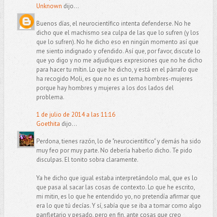
Unknown
dijo...
Buenos días, el neurocientífico intenta defenderse. No he
dicho que el machismo sea culpa de las que lo sufren (y los
que lo sufren). No he dicho eso en ningún momento así que
me siento indignado y ofendido. Así que, por favor, discute lo
que yo digo y no me adjudiques expresiones que no he dicho
para hacer tu mítin. Lo que he dicho, y está en el párrafo que
ha recogido Moli, es que no es un tema hombres-mujeres
porque hay hombres y mujeres a los dos lados del
problema.
1 de julio de 2014 a las 11:16
Goethita
dijo...
Perdona, tienes razón, lo de "neurocientífico" y demás ha sido
muy feo por muy parte. No debería haberlo dicho. Te pido
disculpas. El tonito sobra claramente.
Ya he dicho que igual estaba interpretándolo mal, que es lo
que pasa al sacar las cosas de contexto. Lo que he escrito,
mi mitin, es lo que he entendido yo, no pretendía afirmar que
era lo que tú decías. Y sí, sabía que se iba a tomar como algo
panfletario y pesado, pero en fin, ante cosas que creo