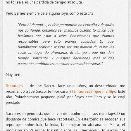
no lo leáis, es una perdida de tiempo absoluta.
Pero Barnes siempre deja alguna joya, como esta cita.
“Pero el tiempo..., el tiempo primero nos encalla y después
nos confunde. Creíamos ser maduros cuando lo único que
hacíamos era estar a salvo. Pensábamos que éramos
responsables pero sólo éramos cobardes. Lo que
llamábamos realismo resultó ser una manera de evitar las
cosas en lugar de afrontarlas. El tiempo... que nos den
tiempo suficiente y nuestras decisiones más sólidas
parecerán temblorosas, nuestras certezas fantasiosas.”
Muy cierta.
Reportajes
de Joe Sacco. Hace unos años, un descerebrado me
recomendó a Joe Sacco, le hice caso y
leí “Gorazde” que me flipó
. Este
año, Pobrehermano pequeño pidió por Reyes este libro y se lo cogí
prestado.
Sacco es un periodista que en vez de escribir, dibuja sus reportajes. O un
dibujante de comics que hace reportajes. En este tomo se recogen sus
reportajes sobre Irak, la India, la inmigración africana en Malta, el
problema en Palestina, los refugiados de Chechenia y lo juicios por