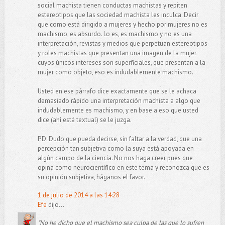
social machista tienen conductas machistas y repiten
estereotipos que las sociedad machista les inculca. Decir
que como está dirigido a mujeres y hecho por mujeres no es
machismo, es absurdo. Lo es, es machismo y no es una
interpretación, revistas y medios que perpetuan estereotipos
y roles machistas que presentan una imagen de la mujer
cuyos únicos intereses son superficiales, que presentan a la
mujer como objeto, eso es indudablemente machismo.
Usted en ese párrafo dice exactamente que se le achaca
demasiado rápido una interpretación machista a algo que
indudablemente es machismo, y en base a eso que usted
dice (ahí está textual) se le juzga.
P.D: Dudo que pueda decirse, sin faltar a la verdad, que una
percepción tan subjetiva como la suya está apoyada en
algún campo de la ciencia. No nos haga creer pues que
opina como neurocientífico en este tema y reconozca que es
su opinión subjetiva, háganos el favor.
1 de julio de 2014 a las 14:28
Efe
dijo...
"No he dicho que el machismo sea culpa de las que lo sufren