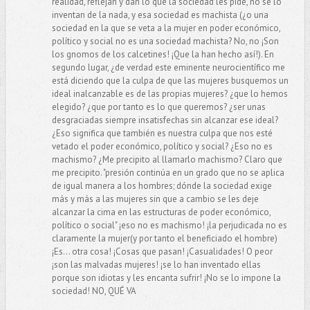
realidad, reflejan y dan lo que la sociedad les pide, no se lo
inventan de la nada, y esa sociedad es machista (¿o una
sociedad en la que se veta a la mujer en poder económico,
político y social no es una sociedad machista? No, no ¡Son
los gnomos de los calcetines! ¡Que la han hecho así!). En
segundo lugar, ¿de verdad este eminente neurocientífico me
está diciendo que la culpa de que las mujeres busquemos un
ideal inalcanzable es de las propias mujeres? ¿que lo hemos
elegido? ¿que por tanto es lo que queremos? ¿ser unas
desgraciadas siempre insatisfechas sin alcanzar ese ideal?
¿Eso significa que también es nuestra culpa que nos esté
vetado el poder económico, político y social? ¿Eso no es
machismo? ¿Me precipito al llamarlo machismo? Claro que
me precipito. "presión continúa en un grado que no se aplica
de igual manera a los hombres; dónde la sociedad exige
más y más a las mujeres sin que a cambio se les deje
alcanzar la cima en las estructuras de poder económico,
político o social" ¡eso no es machismo! ¡la perjudicada no es
claramente la mujer(y por tanto el beneficiado el hombre)
¡Es... otra cosa! ¡Cosas que pasan! ¡Casualidades! O peor
¡son las malvadas mujeres! ¡se lo han inventado ellas
porque son idiotas y les encanta sufrir! ¡No se lo impone la
sociedad! NO, QUÉ VA