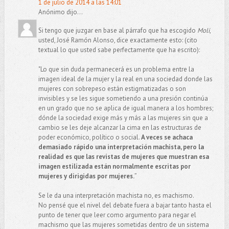
1 de julio de 2014 a las 14:01
Anónimo dijo...
Si tengo que juzgar en base al párrafo que ha escogido
Moli
,
usted, José Ramón Alonso, dice exactamente esto: (cito
textual lo que usted sabe perfectamente que ha escrito):
"Lo que sin duda permanecerá es un problema entre la
imagen ideal de la mujer y la real en una sociedad donde las
mujeres con sobrepeso están estigmatizadas o son
invisibles y se les sigue sometiendo a una presión continúa
en un grado que no se aplica de igual manera a los hombres;
dónde la sociedad exige más y más a las mujeres sin que a
cambio se les deje alcanzar la cima en las estructuras de
poder económico, político o social.
A veces se achaca
demasiado rápido una interpretación machista, pero la
realidad es que las revistas de mujeres que muestran esa
imagen estilizada están normalmente escritas por
mujeres y dirigidas por mujeres.
”
Se le da una interpretación machista no, es machismo.
No pensé que el nivel del debate fuera a bajar tanto hasta el
punto de tener que leer como argumento para negar el
machismo que las mujeres sometidas dentro de un sistema