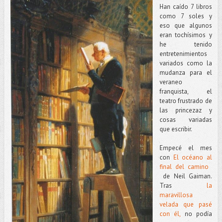
Han caído 7 libros
como 7 soles y
eso que algunos
eran tochísimos y
he tenido
entretenimientos
variados como la
mudanza para el
veraneo
franquista, el
teatro frustrado de
las princezaz y
cosas variadas
que escribir.
Empecé el mes
con
El océano al
final del camino
de Neil Gaiman.
Tras
la
maravillosa
velada que pasé
con él,
no podía