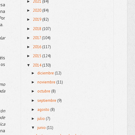
2021
(84)
►
esa
2020
(84)
►
ina
Por
2019
(82)
►
ca.
2018
(107)
►
lar
2017
(104)
►
2016
(117)
►
2015
(124)
►
éis
 os
2014
(130)
▼
diciembre
(12)
►
noviembre
(11)
►
Amo
ada
octubre
(8)
►
septiembre
(9)
►
agosto
(8)
►
cón
nde
julio
(7)
►
ica
junio
(11)
▼
ena