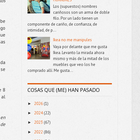
los
Los (supuestos) nombres
cariñosos son un arma de doble
filo. Por un lado tienen un
abe
componente de cariño, de confianza, de
lgo
intimidad, de p...
que
Ikea no me manipules
sas
Vaya por delante que me gusta
Ikea. Levanto la mirada ahora
mismo y más de la mitad de los
ada
muebles que veo los he
 se
comprado allí. Me gusta...
COSAS QUE (ME) HAN PASADO
e 8
 al
2026
(1)
►
2024
(22)
►
 en
2023
(67)
►
 de
2022
(86)
►