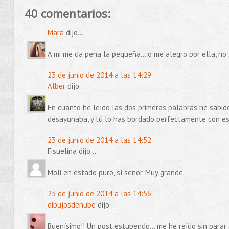
40 comentarios:
Mara
dijo...
A mi me da pena la pequeña... o me alegro por ella, no sé
23 de junio de 2014 a las 14:29
Alber
dijo...
En cuanto he leído las dos primeras palabras he sabi
desayunaba, y tú lo has bordado perfectamente con est
23 de junio de 2014 a las 14:52
Fisuelina dijo...
Moli en estado puro, sí señor. Muy grande.
23 de junio de 2014 a las 14:56
dibujosdenube
dijo...
Buenísimo!! Un post estupendo... me he reído sin parar