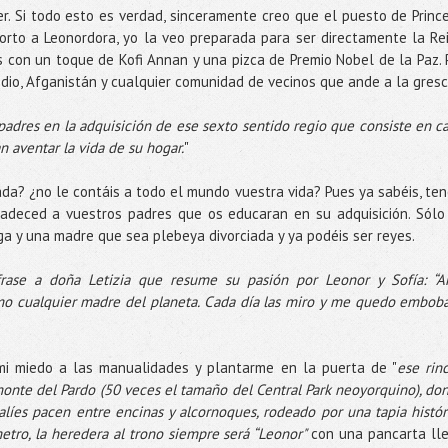
r. Si todo esto es verdad, sinceramente creo que el puesto de Princ
orto a Leonordora, yo la veo preparada para ser directamente la Re
 con un toque de Kofi Annan y una pizca de Premio Nobel de la Paz. 
dio, Afganistán y cualquier comunidad de vecinos que ande a la gres
adres en la adquisición de ese sexto sentido regio que consiste en ca
n aventar la vida de su hogar.
"
ada? ¿no le contáis a todo el mundo vuestra vida? Pues ya sabéis, ten
radeced a vuestros padres que os educaran en su adquisición. Sólo
a y una madre que sea plebeya divorciada y ya podéis ser reyes.
 frase a doña Letizia que resume su pasión por Leonor y Sofía: “
o cualquier madre del planeta. Cada día las miro y me quedo embob
mi miedo a las manualidades y plantarme en la puerta de "
ese rin
monte del Pardo (50 veces el tamaño del Central Park neoyorquino), do
alíes pacen entre encinas y alcornoques, rodeado por una tapia histór
etro, la heredera al trono siempre será “Leonor"
con una pancarta ll