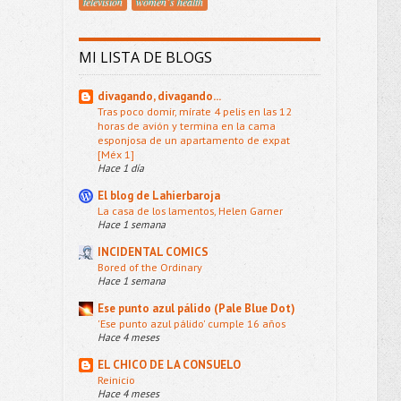
televisión
women´s health
MI LISTA DE BLOGS
divagando, divagando...
Tras poco domir, mírate 4 pelis en las 12
horas de avión y termina en la cama
esponjosa de un apartamento de expat
[Méx 1]
Hace 1 día
El blog de Lahierbaroja
La casa de los lamentos, Helen Garner
Hace 1 semana
INCIDENTAL COMICS
Bored of the Ordinary
Hace 1 semana
Ese punto azul pálido (Pale Blue Dot)
'Ese punto azul pálido' cumple 16 años
Hace 4 meses
EL CHICO DE LA CONSUELO
Reinicio
Hace 4 meses