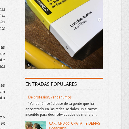
nas
 la
las
nto
gas
que
nte
sos
ENTRADAS POPULARES
 es
cia
De profesión, vendehúmos
nta
"Vendehúmos", dícese de la gente que ha
encontrado en las redes sociales un altavoz
increíble para decir obviedades de manera...
e y
 en
CARI, CHURRI, CHATA...Y DEMÁS
HORRORES