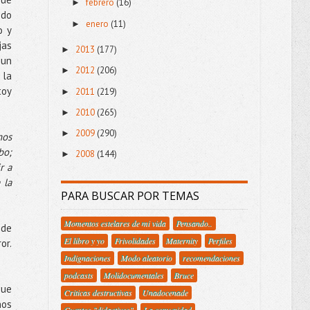
febrero
(16)
►
odo
enero
(11)
►
o y
jas
2013
(177)
►
 un
2012
(206)
►
 la
toy
2011
(219)
►
2010
(265)
►
2009
(290)
►
mos
bo;
2008
(144)
►
r a
 la
PARA BUSCAR POR TEMAS
Momentos estelares de mi vida
Pensando..
 de
El libro y yo
Frivolidades
Maternity
Perfiles
or.
Indignaciones
Modo aleatorio
recomendaciones
podcasts
Molidocumentales
Bruce
que
Criticas destructivas
Unadocenade
nos