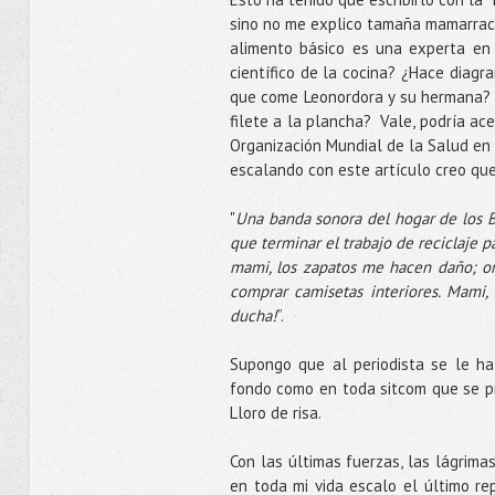
sino no me explico tamaña mamarracha
alimento básico es una experta en 
científico de la cocina? ¿Hace diagr
que come Leonordora y su hermana? ¿
filete a la plancha? Vale, podría ac
Organización Mundial de la Salud en
escalando con este artículo creo que 
"
Una banda sonora del hogar de los 
que terminar el trabajo de reciclaje p
mami, los zapatos me hacen daño; or
comprar camisetas interiores. Mami,
ducha!
”.
Supongo que al periodista se le ha
fondo como en toda sitcom que se pr
Lloro de risa.
Con las últimas fuerzas, las lágrim
en toda mi vida escalo el último re