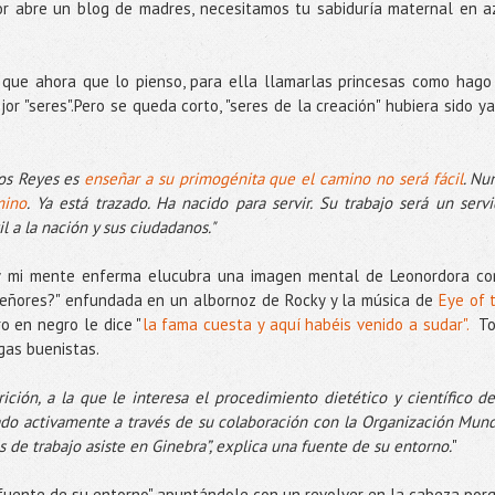
or abre un blog de madres, necesitamos tu sabiduría maternal en a
ro que ahora que lo pienso, para ella llamarlas princesas como hago
r "seres".Pero se queda corto, "seres de la creación" hubiera sido ya
vos Reyes es
enseñar a su primogénita que el camino no será fácil
. Nu
mino
. Ya está trazado. Ha nacido para servir. Su trabajo será un servi
il a la nación y sus ciudadanos."
o y mi mente enferma elucubra una imagen mental de Leonordora c
señores?" enfundada en un albornoz de Rocky y la música de
Eye of 
o en negro le dice "
la fama cuesta y aquí habéis venido a sudar".
To
ogas buenistas.
ción, a la que le interesa el procedimiento dietético y científico de
ado activamente a través de su colaboración con la Organización Mund
s de trabajo asiste en Ginebra”, explica una fuente de su entorno.
"
 "fuente de su entorno" apuntándole con un revolver en la cabeza por