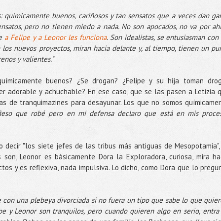
es: químicamente buenos, cariñosos y tan sensatos que a veces dan ga
ensatos, pero no tienen miedo a nada. No son apocados, no va por ahí
ue
a Felipe y a Leonor les funciona
. Son idealistas, se entusiasman con 
an los nuevos proyectos, miran hacia delante y, al tiempo, tienen un pu
enos y valientes."
uímicamente buenos? ¿Se drogan? ¿Felipe y su hija toman dro
er adorable y achuchable? En ese caso, que se las pasen a Letizia 
itas de tranquimazines para desayunar. Los que no somos químicame
fieso que robé pero en mi defensa declaro que está en mis proce
o decir "los siete jefes de las tribus más antiguas de Mesopotamia",
s son, Leonor es básicamente Dora la Exploradora, curiosa, mira ha
tos y es reflexiva, nada impulsiva. Lo dicho, como Dora que lo pregu
 con una plebeya divorciada si no fuera un tipo que sabe lo que quier
pe y Leonor son tranquilos, pero cuando quieren algo en serio, entra