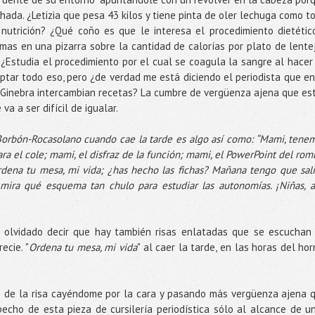
da. ¿Letizia que pesa 43 kilos y tiene pinta de oler lechuga como t
nutrición? ¿Qué coño es que le interesa el procedimiento dietétic
amas en una pizarra sobre la cantidad de calorías por plato de lente
Estudia el procedimiento por el cual se coagula la sangre al hacer
eptar todo eso, pero ¿de verdad me está diciendo el periodista que en
 Ginebra intercambian recetas? La cumbre de vergüenza ajena que es
va a ser difícil de igualar.
Borbón-Rocasolano cuando cae la tarde es algo así como: “Mami, tene
ara el cole; mami, el disfraz de la función; mami, el PowerPoint del rom
dena tu mesa, mi vida; ¿has hecho las fichas? Mañana tengo que sali
 mira qué esquema tan chulo para estudiar las autonomías. ¡Niñas, a
 olvidado decir que hay también risas enlatadas que se escuchan
ecie. "
Ordena tu mesa, mi vida
" al caer la tarde, en las horas del horr
as de la risa cayéndome por la cara y pasando más vergüenza ajena 
pecho de esta pieza de cursilería periodística sólo al alcance de u