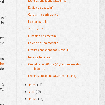
Lecturas encadenadas. Junio.
zul
El día que descubrí...
Cursilismo periodístico
 yo
La gran partida.
 lo
2001 - 2013
El misterio es mentira.
nca
cio
La vida en una mochila.
Lecturas encadenadas. Mayo (II)
No está loca (aún)
omo
the
Queridos científicos (V) ¿Por qué me dan
do
miedo los...
Lecturas encadenadas. Mayo (I parte)
 la
mayo
(11)
►
ial
abril
(12)
►
marzo
(14)
►
que