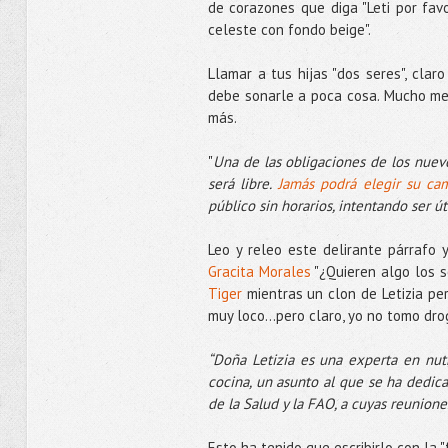
de corazones que diga "Leti por fav
celeste con fondo beige".
Llamar a tus hijas "dos seres", cla
debe sonarle a poca cosa. Mucho mejo
más.
"
Una de las obligaciones de los nue
será libre.
Jamás podrá elegir su ca
público sin horarios, intentando ser út
Leo y releo este delirante párraf
Gracita Morales
"¿Quieren algo los 
Tiger
mientras un clon de Letizia per
muy loco...pero claro, yo no tomo dr
“Doña Letizia es una experta en nutri
cocina, un asunto al que se ha dedic
de la Salud y la FAO, a cuyas reunione
Esto ha tenido que escribirlo con la