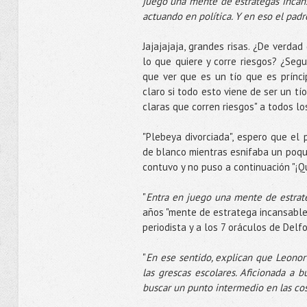
juego una mente de estrategas incansa
actuando en política. Y en eso el padre 
Jajajajaja, grandes risas. ¿De verda
lo que quiere y corre riesgos? ¿Seg
que ver que es un tío que es prínci
claro si todo esto viene de ser un t
claras que corren riesgos" a todos 
"Plebeya divorciada", espero que el
de blanco mientras esnifaba un poqu
contuvo y no puso a continuación "¡Q
"
Entra en juego una mente de estrat
años "mente de estratega incansable"
periodista y a los 7 oráculos de Delfo
"
En ese sentido, explican que Leonor
las grescas escolares. Aficionada a b
buscar un punto intermedio en las cos