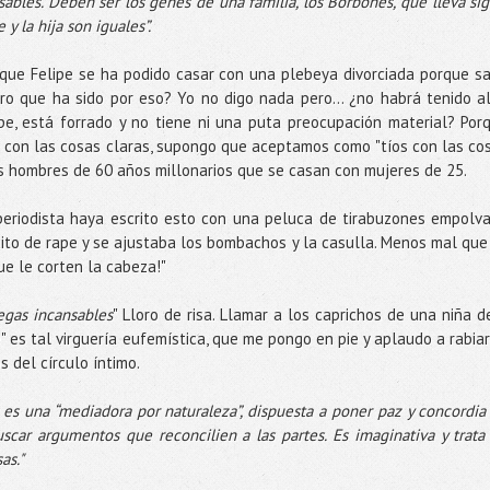
bles. Deben ser los genes de una familia, los Borbones, que lleva sig
y la hija son iguales”.
d que Felipe se ha podido casar con una plebeya divorciada porque s
uro que ha sido por eso? Yo no digo nada pero... ¿no habrá tenido a
pe, está forrado y no tiene ni una puta preocupación material? Por
ío con las cosas claras, supongo que aceptamos como "tíos con las co
los hombres de 60 años millonarios que se casan con mujeres de 25.
 periodista haya escrito esto con una peluca de tirabuzones empolv
ito de rape y se ajustaba los bombachos y la casulla. Menos mal que
ue le corten la cabeza!"
egas incansables
" Lloro de risa. Llamar a los caprichos de una niña d
 es tal virguería eufemística, que me pongo en pie y aplaudo a rabiar
s del círculo íntimo.
 es una “mediadora por naturaleza”, dispuesta a poner paz y concordia
uscar argumentos que reconcilien a las partes. Es imaginativa y trata
as."