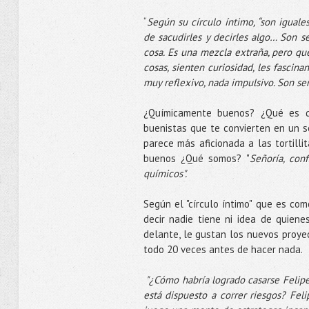
“
Según su círculo íntimo, “son igual
de sacudirles y decirles algo… Son s
cosa.
Es una mezcla extraña, pero q
cosas, sienten curiosidad, les fascin
muy reflexivo, nada impulsivo. Son ser
¿Químicamente buenos? ¿Qué es q
buenistas que te convierten en un s
parece más aficionada a las tortill
buenos ¿Qué somos? "
Señoría, con
químicos".
Según el "círculo íntimo" que es com
decir nadie tiene ni idea de quiene
delante, le gustan los nuevos proyec
todo 20 veces antes de hacer nada.
"¿Cómo habría logrado casarse Felipe
está dispuesto a correr riesgos?
Feli