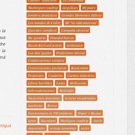
Cuentos "didactivos"
La comunidad
Washington roadtrip
despellejes
Mi padre
hombres fantásticos
Grandes Momentos Etílicos
Los mundos de Cedric
Mi "no vida amorosa"
 la
Queridos científicos
Campaña electoral
gua
Me gustaría
PisandoCharcos
dre
Recent Keyword activity
moliensayo
 la
Los días iguales
Praderismo laboral
erá
Colaboraciones estelares
Conversaciones piscineras
Rústicoman
Propósitos
Cuaderno
Cuentos didactivos
Libros horribles
Listas
Molirecetas
Sobrevaloraciones
Moliradio
Vacaciones alsacianas
lecturas encadenadas
machismo
Breves
Fuerteventura en 500 palabras.
Haper´s Bazaar
Ignite
Murakami
Washigton roadtrip
charla
ntigua
empotrador
revistas femeninas
series