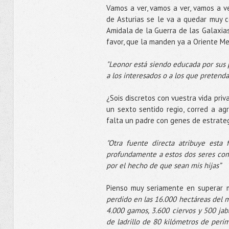
Vamos a ver, vamos a ver, vamos a ve
de Asturias se le va a quedar muy c
Amidala de la Guerra de las Galaxias
favor, que la manden ya a Oriente Me
"Leonor está siendo educada por sus p
a los interesados o a los que pretenda
¿Sois discretos con vuestra vida priv
un sexto sentido regio, corred a ag
falta un padre con genes de estrateg
"Otra fuente directa atribuye esta
profundamente a estos dos seres com
por el hecho de que sean mis hijas”
Pienso muy seriamente en superar 
perdido en las 16.000 hectáreas del 
4.000 gamos, 3.600 ciervos y 500 jab
de ladrillo de 80 kilómetros de perím