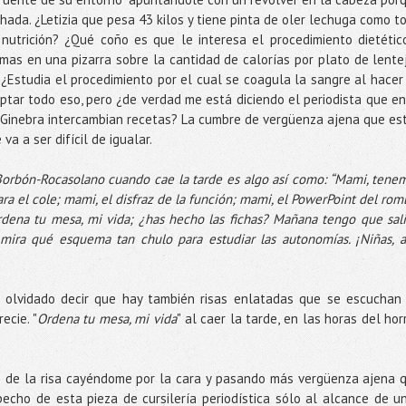
da. ¿Letizia que pesa 43 kilos y tiene pinta de oler lechuga como t
nutrición? ¿Qué coño es que le interesa el procedimiento dietétic
amas en una pizarra sobre la cantidad de calorías por plato de lente
Estudia el procedimiento por el cual se coagula la sangre al hacer
eptar todo eso, pero ¿de verdad me está diciendo el periodista que en
 Ginebra intercambian recetas? La cumbre de vergüenza ajena que es
va a ser difícil de igualar.
Borbón-Rocasolano cuando cae la tarde es algo así como: “Mami, tene
ara el cole; mami, el disfraz de la función; mami, el PowerPoint del rom
dena tu mesa, mi vida; ¿has hecho las fichas? Mañana tengo que sali
 mira qué esquema tan chulo para estudiar las autonomías. ¡Niñas, a
 olvidado decir que hay también risas enlatadas que se escuchan
ecie. "
Ordena tu mesa, mi vida
" al caer la tarde, en las horas del horr
as de la risa cayéndome por la cara y pasando más vergüenza ajena 
pecho de esta pieza de cursilería periodística sólo al alcance de u