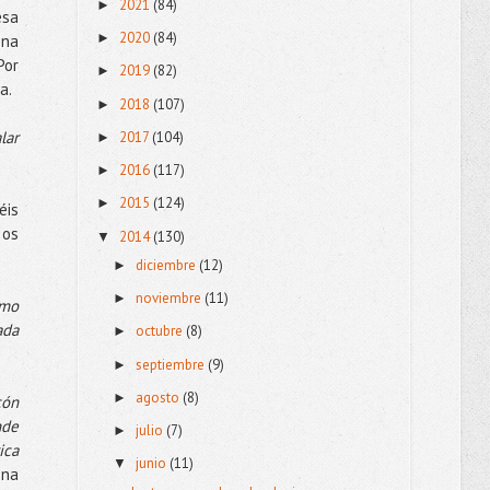
2021
(84)
►
esa
2020
(84)
►
ina
Por
2019
(82)
►
ca.
2018
(107)
►
lar
2017
(104)
►
2016
(117)
►
2015
(124)
►
éis
 os
2014
(130)
▼
diciembre
(12)
►
noviembre
(11)
►
Amo
ada
octubre
(8)
►
septiembre
(9)
►
agosto
(8)
►
cón
nde
julio
(7)
►
ica
junio
(11)
▼
ena