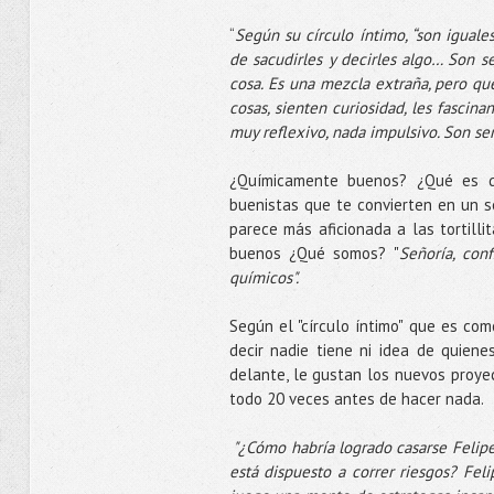
“
Según su círculo íntimo, “son igual
de sacudirles y decirles algo… Son s
cosa.
Es una mezcla extraña, pero q
cosas, sienten curiosidad, les fascin
muy reflexivo, nada impulsivo. Son ser
¿Químicamente buenos? ¿Qué es q
buenistas que te convierten en un s
parece más aficionada a las tortill
buenos ¿Qué somos? "
Señoría, con
químicos".
Según el "círculo íntimo" que es com
decir nadie tiene ni idea de quiene
delante, le gustan los nuevos proyec
todo 20 veces antes de hacer nada.
"¿Cómo habría logrado casarse Felipe
está dispuesto a correr riesgos?
Feli