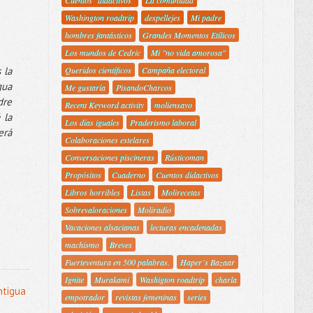
Cuentos "didactivos"
La comunidad
Washington roadtrip
despellejes
Mi padre
hombres fantásticos
Grandes Momentos Etílicos
Los mundos de Cedric
Mi "no vida amorosa"
 la
Queridos científicos
Campaña electoral
gua
Me gustaría
PisandoCharcos
dre
Recent Keyword activity
moliensayo
 la
Los días iguales
Praderismo laboral
erá
Colaboraciones estelares
Conversaciones piscineras
Rústicoman
Propósitos
Cuaderno
Cuentos didactivos
Libros horribles
Listas
Molirecetas
Sobrevaloraciones
Moliradio
Vacaciones alsacianas
lecturas encadenadas
machismo
Breves
Fuerteventura en 500 palabras.
Haper´s Bazaar
Ignite
Murakami
Washigton roadtrip
charla
ntigua
empotrador
revistas femeninas
series