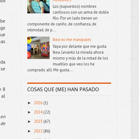
los
Los (supuestos) nombres
cariñosos son un arma de doble
filo. Por un lado tienen un
abe
componente de cariño, de confianza, de
lgo
intimidad, de p...
que
Ikea no me manipules
sas
Vaya por delante que me gusta
Ikea. Levanto la mirada ahora
mismo y más de la mitad de los
ada
muebles que veo los he
 se
comprado allí. Me gusta...
COSAS QUE (ME) HAN PASADO
e 8
 al
2026
(1)
►
2024
(22)
►
 en
2023
(67)
►
 de
2022
(86)
►