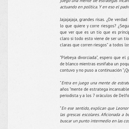
juego una mente de estrategas incansa
actuando en política. Y en eso el padre 
Jajajajaja, grandes risas. ¿De verda
lo que quiere y corre riesgos? ¿Seg
que ver que es un tío que es prínci
claro si todo esto viene de ser un t
claras que corren riesgos" a todos 
"Plebeya divorciada", espero que el
de blanco mientras esnifaba un poqu
contuvo y no puso a continuación "¡Q
"
Entra en juego una mente de estrat
años "mente de estratega incansable"
periodista y a los 7 oráculos de Delfo
"
En ese sentido, explican que Leonor
las grescas escolares. Aficionada a b
buscar un punto intermedio en las cos