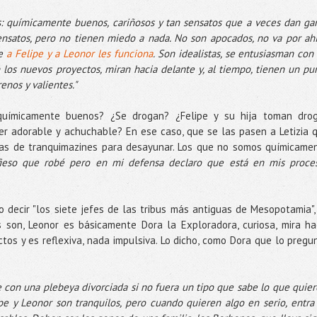
es: químicamente buenos, cariñosos y tan sensatos que a veces dan ga
ensatos, pero no tienen miedo a nada. No son apocados, no va por ahí
ue
a Felipe y a Leonor les funciona
. Son idealistas, se entusiasman con 
an los nuevos proyectos, miran hacia delante y, al tiempo, tienen un pu
enos y valientes."
uímicamente buenos? ¿Se drogan? ¿Felipe y su hija toman dro
er adorable y achuchable? En ese caso, que se las pasen a Letizia 
itas de tranquimazines para desayunar. Los que no somos químicame
fieso que robé pero en mi defensa declaro que está en mis proce
o decir "los siete jefes de las tribus más antiguas de Mesopotamia",
s son, Leonor es básicamente Dora la Exploradora, curiosa, mira ha
tos y es reflexiva, nada impulsiva. Lo dicho, como Dora que lo pregu
 con una plebeya divorciada si no fuera un tipo que sabe lo que quier
pe y Leonor son tranquilos, pero cuando quieren algo en serio, entra