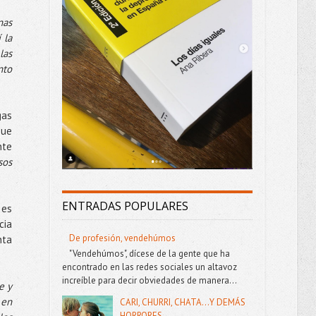
nas
 la
las
nto
gas
que
nte
sos
ENTRADAS POPULARES
 es
cia
De profesión, vendehúmos
nta
"Vendehúmos", dícese de la gente que ha
encontrado en las redes sociales un altavoz
increíble para decir obviedades de manera...
e y
 en
CARI, CHURRI, CHATA...Y DEMÁS
HORRORES