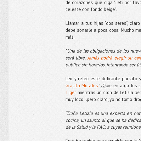
de corazones que diga "Leti por fav
celeste con fondo beige".
Llamar a tus hijas "dos seres", cla
debe sonarle a poca cosa. Mucho mejo
más.
"
Una de las obligaciones de los nue
será libre.
Jamás podrá elegir su ca
público sin horarios, intentando ser út
Leo y releo este delirante párraf
Gracita Morales
"¿Quieren algo los 
Tiger
mientras un clon de Letizia per
muy loco...pero claro, yo no tomo dr
“Doña Letizia es una experta en nutri
cocina, un asunto al que se ha dedic
de la Salud y la FAO, a cuyas reunione
Esto ha tenido que escribirlo con la