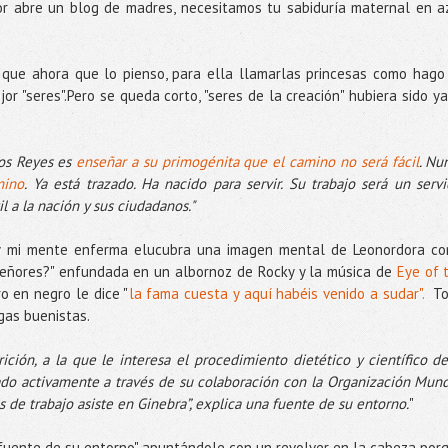
or abre un blog de madres, necesitamos tu sabiduría maternal en a
ro que ahora que lo pienso, para ella llamarlas princesas como hago
r "seres".Pero se queda corto, "seres de la creación" hubiera sido ya
vos Reyes es
enseñar a su primogénita que el camino no será fácil
. Nu
mino
. Ya está trazado. Ha nacido para servir. Su trabajo será un servi
il a la nación y sus ciudadanos."
o y mi mente enferma elucubra una imagen mental de Leonordora c
señores?" enfundada en un albornoz de Rocky y la música de
Eye of 
o en negro le dice "
la fama cuesta y aquí habéis venido a sudar".
To
ogas buenistas.
ción, a la que le interesa el procedimiento dietético y científico de
ado activamente a través de su colaboración con la Organización Mund
s de trabajo asiste en Ginebra”, explica una fuente de su entorno.
"
 "fuente de su entorno" apuntándole con un revolver en la cabeza por