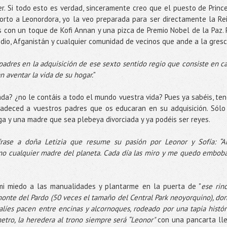
r. Si todo esto es verdad, sinceramente creo que el puesto de Princ
orto a Leonordora, yo la veo preparada para ser directamente la Re
 con un toque de Kofi Annan y una pizca de Premio Nobel de la Paz. 
dio, Afganistán y cualquier comunidad de vecinos que ande a la gres
adres en la adquisición de ese sexto sentido regio que consiste en ca
n aventar la vida de su hogar.
"
ada? ¿no le contáis a todo el mundo vuestra vida? Pues ya sabéis, ten
radeced a vuestros padres que os educaran en su adquisición. Sólo
a y una madre que sea plebeya divorciada y ya podéis ser reyes.
 frase a doña Letizia que resume su pasión por Leonor y Sofía: “
o cualquier madre del planeta. Cada día las miro y me quedo embob
mi miedo a las manualidades y plantarme en la puerta de "
ese rin
monte del Pardo (50 veces el tamaño del Central Park neoyorquino), do
alíes pacen entre encinas y alcornoques, rodeado por una tapia histór
etro, la heredera al trono siempre será “Leonor"
con una pancarta ll