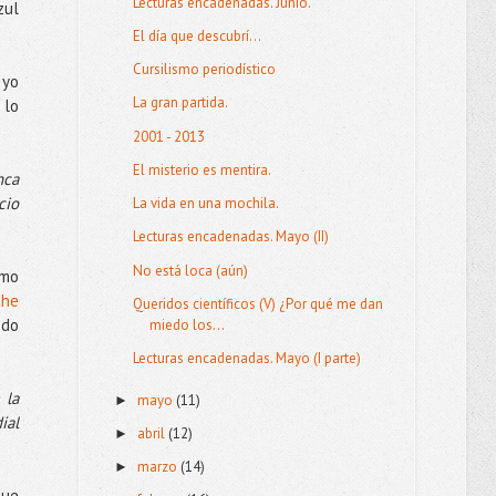
Lecturas encadenadas. Junio.
zul
El día que descubrí...
Cursilismo periodístico
 yo
La gran partida.
 lo
2001 - 2013
El misterio es mentira.
nca
cio
La vida en una mochila.
Lecturas encadenadas. Mayo (II)
No está loca (aún)
omo
the
Queridos científicos (V) ¿Por qué me dan
do
miedo los...
Lecturas encadenadas. Mayo (I parte)
 la
mayo
(11)
►
ial
abril
(12)
►
marzo
(14)
►
que