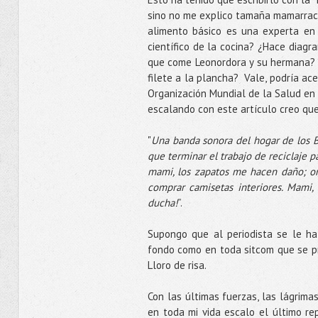
sino no me explico tamaña mamarracha
alimento básico es una experta en 
científico de la cocina? ¿Hace diagr
que come Leonordora y su hermana? ¿
filete a la plancha? Vale, podría ac
Organización Mundial de la Salud en
escalando con este artículo creo que 
"
Una banda sonora del hogar de los 
que terminar el trabajo de reciclaje p
mami, los zapatos me hacen daño; or
comprar camisetas interiores. Mami,
ducha!
”.
Supongo que al periodista se le ha
fondo como en toda sitcom que se pr
Lloro de risa.
Con las últimas fuerzas, las lágrim
en toda mi vida escalo el último re