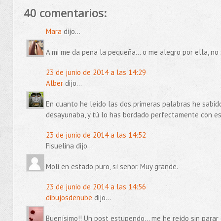
40 comentarios:
Mara
dijo...
A mi me da pena la pequeña... o me alegro por ella, no sé
23 de junio de 2014 a las 14:29
Alber
dijo...
En cuanto he leído las dos primeras palabras he sabi
desayunaba, y tú lo has bordado perfectamente con est
23 de junio de 2014 a las 14:52
Fisuelina dijo...
Moli en estado puro, sí señor. Muy grande.
23 de junio de 2014 a las 14:56
dibujosdenube
dijo...
Buenísimo!! Un post estupendo... me he reído sin parar