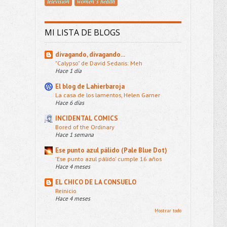
televisión
women´s health
MI LISTA DE BLOGS
divagando, divagando...
"Calypso" de David Sedaris: Meh
Hace 1 día
El blog de Lahierbaroja
La casa de los lamentos, Helen Garner
Hace 6 días
INCIDENTAL COMICS
Bored of the Ordinary
Hace 1 semana
Ese punto azul pálido (Pale Blue Dot)
'Ese punto azul pálido' cumple 16 años
Hace 4 meses
EL CHICO DE LA CONSUELO
Reinicio
Hace 4 meses
Mostrar todo