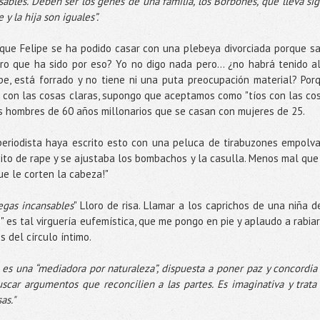
bles. Deben ser los genes de una familia, los Borbones, que lleva sig
y la hija son iguales”.
d que Felipe se ha podido casar con una plebeya divorciada porque s
uro que ha sido por eso? Yo no digo nada pero... ¿no habrá tenido a
pe, está forrado y no tiene ni una puta preocupación material? Por
ío con las cosas claras, supongo que aceptamos como "tíos con las co
los hombres de 60 años millonarios que se casan con mujeres de 25.
 periodista haya escrito esto con una peluca de tirabuzones empolv
ito de rape y se ajustaba los bombachos y la casulla. Menos mal que
ue le corten la cabeza!"
egas incansables
" Lloro de risa. Llamar a los caprichos de una niña d
 es tal virguería eufemística, que me pongo en pie y aplaudo a rabiar
s del círculo íntimo.
 es una “mediadora por naturaleza”, dispuesta a poner paz y concordia
uscar argumentos que reconcilien a las partes. Es imaginativa y trata
as."