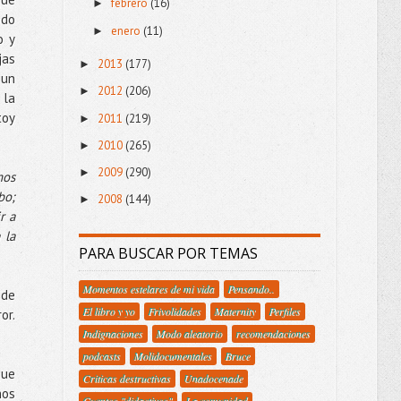
febrero
(16)
►
odo
enero
(11)
►
o y
jas
2013
(177)
►
 un
2012
(206)
►
 la
toy
2011
(219)
►
2010
(265)
►
2009
(290)
►
mos
bo;
2008
(144)
►
r a
 la
PARA BUSCAR POR TEMAS
Momentos estelares de mi vida
Pensando..
 de
El libro y yo
Frivolidades
Maternity
Perfiles
or.
Indignaciones
Modo aleatorio
recomendaciones
podcasts
Molidocumentales
Bruce
que
Criticas destructivas
Unadocenade
nos