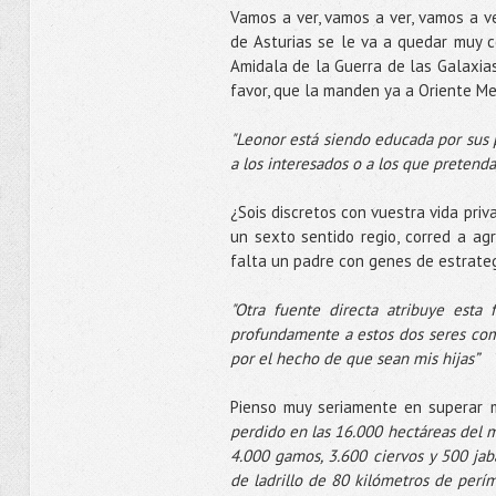
Vamos a ver, vamos a ver, vamos a ve
de Asturias se le va a quedar muy c
Amidala de la Guerra de las Galaxias
favor, que la manden ya a Oriente Me
"Leonor está siendo educada por sus p
a los interesados o a los que pretenda
¿Sois discretos con vuestra vida priv
un sexto sentido regio, corred a ag
falta un padre con genes de estrateg
"Otra fuente directa atribuye esta
profundamente a estos dos seres com
por el hecho de que sean mis hijas”
Pienso muy seriamente en superar 
perdido en las 16.000 hectáreas del 
4.000 gamos, 3.600 ciervos y 500 jab
de ladrillo de 80 kilómetros de perím