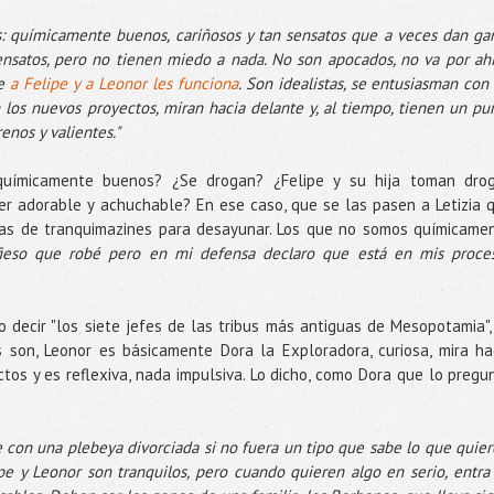
es: químicamente buenos, cariñosos y tan sensatos que a veces dan ga
ensatos, pero no tienen miedo a nada. No son apocados, no va por ahí
ue
a Felipe y a Leonor les funciona
. Son idealistas, se entusiasman con 
an los nuevos proyectos, miran hacia delante y, al tiempo, tienen un pu
enos y valientes."
uímicamente buenos? ¿Se drogan? ¿Felipe y su hija toman dro
er adorable y achuchable? En ese caso, que se las pasen a Letizia 
itas de tranquimazines para desayunar. Los que no somos químicame
fieso que robé pero en mi defensa declaro que está en mis proce
o decir "los siete jefes de las tribus más antiguas de Mesopotamia",
s son, Leonor es básicamente Dora la Exploradora, curiosa, mira ha
tos y es reflexiva, nada impulsiva. Lo dicho, como Dora que lo pregu
 con una plebeya divorciada si no fuera un tipo que sabe lo que quier
pe y Leonor son tranquilos, pero cuando quieren algo en serio, entra