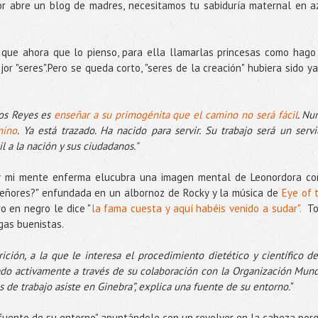
or abre un blog de madres, necesitamos tu sabiduría maternal en a
ro que ahora que lo pienso, para ella llamarlas princesas como hago
r "seres".Pero se queda corto, "seres de la creación" hubiera sido ya
vos Reyes es
enseñar a su primogénita que el camino no será fácil
. Nu
mino
. Ya está trazado. Ha nacido para servir. Su trabajo será un servi
il a la nación y sus ciudadanos."
o y mi mente enferma elucubra una imagen mental de Leonordora c
señores?" enfundada en un albornoz de Rocky y la música de
Eye of 
o en negro le dice "
la fama cuesta y aquí habéis venido a sudar".
To
ogas buenistas.
ción, a la que le interesa el procedimiento dietético y científico de
ado activamente a través de su colaboración con la Organización Mund
s de trabajo asiste en Ginebra”, explica una fuente de su entorno.
"
 "fuente de su entorno" apuntándole con un revolver en la cabeza por