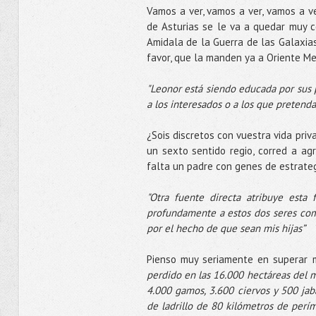
Vamos a ver, vamos a ver, vamos a ve
de Asturias se le va a quedar muy c
Amidala de la Guerra de las Galaxias
favor, que la manden ya a Oriente Me
"Leonor está siendo educada por sus p
a los interesados o a los que pretenda
¿Sois discretos con vuestra vida priv
un sexto sentido regio, corred a ag
falta un padre con genes de estrateg
"Otra fuente directa atribuye esta
profundamente a estos dos seres com
por el hecho de que sean mis hijas”
Pienso muy seriamente en superar 
perdido en las 16.000 hectáreas del 
4.000 gamos, 3.600 ciervos y 500 jab
de ladrillo de 80 kilómetros de perím