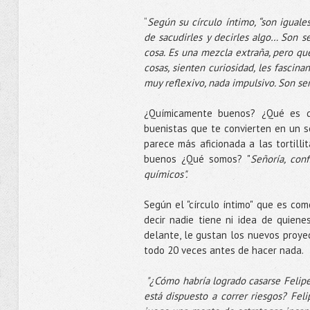
“
Según su círculo íntimo, “son igual
de sacudirles y decirles algo… Son s
cosa.
Es una mezcla extraña, pero q
cosas, sienten curiosidad, les fascin
muy reflexivo, nada impulsivo. Son ser
¿Químicamente buenos? ¿Qué es q
buenistas que te convierten en un s
parece más aficionada a las tortill
buenos ¿Qué somos? "
Señoría, con
químicos".
Según el "círculo íntimo" que es com
decir nadie tiene ni idea de quiene
delante, le gustan los nuevos proyec
todo 20 veces antes de hacer nada.
"¿Cómo habría logrado casarse Felipe
está dispuesto a correr riesgos?
Feli