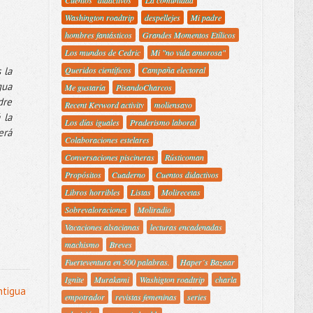
Cuentos "didactivos"
La comunidad
Washington roadtrip
despellejes
Mi padre
hombres fantásticos
Grandes Momentos Etílicos
Los mundos de Cedric
Mi "no vida amorosa"
 la
Queridos científicos
Campaña electoral
gua
Me gustaría
PisandoCharcos
dre
Recent Keyword activity
moliensayo
 la
Los días iguales
Praderismo laboral
erá
Colaboraciones estelares
Conversaciones piscineras
Rústicoman
Propósitos
Cuaderno
Cuentos didactivos
Libros horribles
Listas
Molirecetas
Sobrevaloraciones
Moliradio
Vacaciones alsacianas
lecturas encadenadas
machismo
Breves
Fuerteventura en 500 palabras.
Haper´s Bazaar
Ignite
Murakami
Washigton roadtrip
charla
ntigua
empotrador
revistas femeninas
series