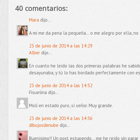
40 comentarios:
Mara
dijo...
A mi me da pena la pequeña... o me alegro por ella, no sé
23 de junio de 2014 a las 14:29
Alber
dijo...
En cuanto he leído las dos primeras palabras he sabi
desayunaba, y tú lo has bordado perfectamente con est
23 de junio de 2014 a las 14:52
Fisuelina dijo...
Moli en estado puro, sí señor. Muy grande.
23 de junio de 2014 a las 14:56
dibujosdenube
dijo...
Buenísimo!! Un post estupendo... me he reído sin parar