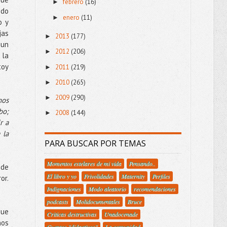
febrero
(16)
►
odo
enero
(11)
►
o y
jas
2013
(177)
►
 un
2012
(206)
►
 la
toy
2011
(219)
►
2010
(265)
►
2009
(290)
►
mos
bo;
2008
(144)
►
r a
 la
PARA BUSCAR POR TEMAS
Momentos estelares de mi vida
Pensando..
 de
El libro y yo
Frivolidades
Maternity
Perfiles
or.
Indignaciones
Modo aleatorio
recomendaciones
podcasts
Molidocumentales
Bruce
que
Criticas destructivas
Unadocenade
nos