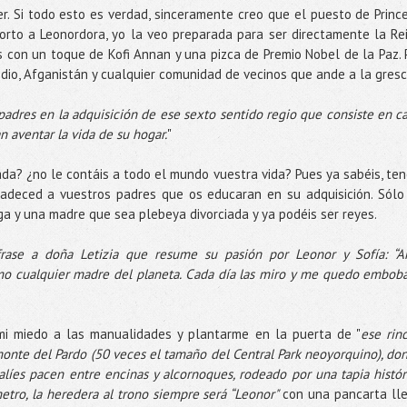
r. Si todo esto es verdad, sinceramente creo que el puesto de Princ
orto a Leonordora, yo la veo preparada para ser directamente la Re
 con un toque de Kofi Annan y una pizca de Premio Nobel de la Paz. 
dio, Afganistán y cualquier comunidad de vecinos que ande a la gres
adres en la adquisición de ese sexto sentido regio que consiste en ca
n aventar la vida de su hogar.
"
ada? ¿no le contáis a todo el mundo vuestra vida? Pues ya sabéis, ten
radeced a vuestros padres que os educaran en su adquisición. Sólo
a y una madre que sea plebeya divorciada y ya podéis ser reyes.
 frase a doña Letizia que resume su pasión por Leonor y Sofía: “
o cualquier madre del planeta. Cada día las miro y me quedo embob
mi miedo a las manualidades y plantarme en la puerta de "
ese rin
monte del Pardo (50 veces el tamaño del Central Park neoyorquino), do
alíes pacen entre encinas y alcornoques, rodeado por una tapia histór
etro, la heredera al trono siempre será “Leonor"
con una pancarta ll