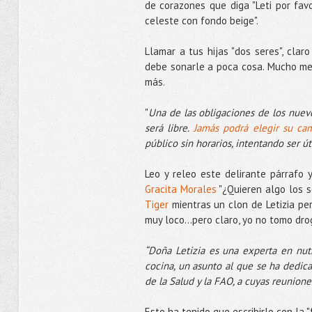
de corazones que diga "Leti por fav
celeste con fondo beige".
Llamar a tus hijas "dos seres", cla
debe sonarle a poca cosa. Mucho mejo
más.
"
Una de las obligaciones de los nue
será libre.
Jamás podrá elegir su ca
público sin horarios, intentando ser út
Leo y releo este delirante párraf
Gracita Morales
"¿Quieren algo los 
Tiger
mientras un clon de Letizia per
muy loco...pero claro, yo no tomo dr
“Doña Letizia es una experta en nutri
cocina, un asunto al que se ha dedic
de la Salud y la FAO, a cuyas reunione
Esto ha tenido que escribirlo con la