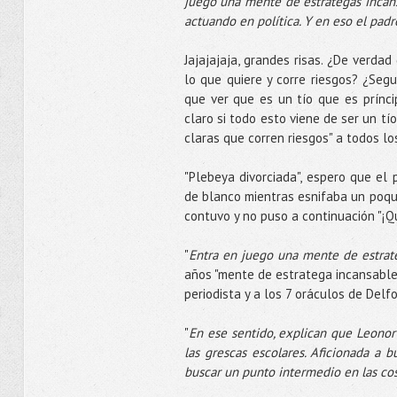
juego una mente de estrategas incansa
actuando en política. Y en eso el padre 
Jajajajaja, grandes risas. ¿De verda
lo que quiere y corre riesgos? ¿Seg
que ver que es un tío que es prínci
claro si todo esto viene de ser un t
claras que corren riesgos" a todos 
"Plebeya divorciada", espero que el
de blanco mientras esnifaba un poqu
contuvo y no puso a continuación "¡Q
"
Entra en juego una mente de estrat
años "mente de estratega incansable"
periodista y a los 7 oráculos de Delfo
"
En ese sentido, explican que Leonor
las grescas escolares. Aficionada a b
buscar un punto intermedio en las cos