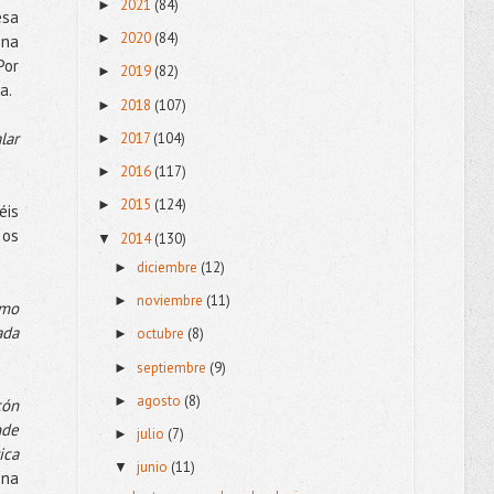
2021
(84)
►
esa
2020
(84)
►
ina
Por
2019
(82)
►
ca.
2018
(107)
►
lar
2017
(104)
►
2016
(117)
►
2015
(124)
►
éis
 os
2014
(130)
▼
diciembre
(12)
►
noviembre
(11)
►
Amo
ada
octubre
(8)
►
septiembre
(9)
►
agosto
(8)
►
cón
nde
julio
(7)
►
ica
junio
(11)
▼
ena