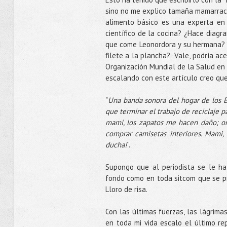
sino no me explico tamaña mamarracha
alimento básico es una experta en 
científico de la cocina? ¿Hace diagr
que come Leonordora y su hermana? ¿
filete a la plancha? Vale, podría ac
Organización Mundial de la Salud en
escalando con este artículo creo que 
"
Una banda sonora del hogar de los 
que terminar el trabajo de reciclaje p
mami, los zapatos me hacen daño; or
comprar camisetas interiores. Mami,
ducha!
”.
Supongo que al periodista se le ha
fondo como en toda sitcom que se pr
Lloro de risa.
Con las últimas fuerzas, las lágrim
en toda mi vida escalo el último re