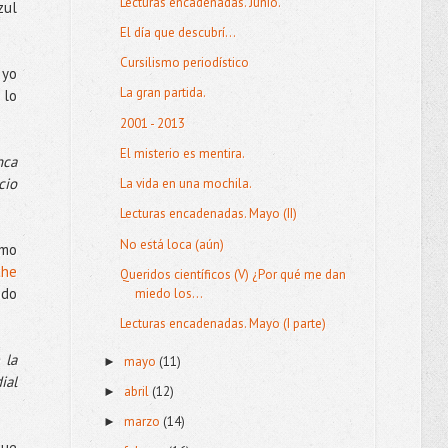
Lecturas encadenadas. Junio.
zul
El día que descubrí...
Cursilismo periodístico
 yo
La gran partida.
 lo
2001 - 2013
El misterio es mentira.
nca
cio
La vida en una mochila.
Lecturas encadenadas. Mayo (II)
No está loca (aún)
omo
the
Queridos científicos (V) ¿Por qué me dan
do
miedo los...
Lecturas encadenadas. Mayo (I parte)
 la
mayo
(11)
►
ial
abril
(12)
►
marzo
(14)
►
que