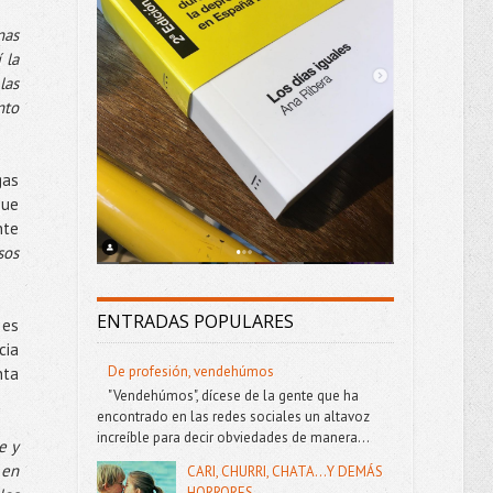
nas
 la
las
nto
gas
que
nte
sos
ENTRADAS POPULARES
 es
cia
De profesión, vendehúmos
nta
"Vendehúmos", dícese de la gente que ha
encontrado en las redes sociales un altavoz
increíble para decir obviedades de manera...
e y
 en
CARI, CHURRI, CHATA...Y DEMÁS
HORRORES