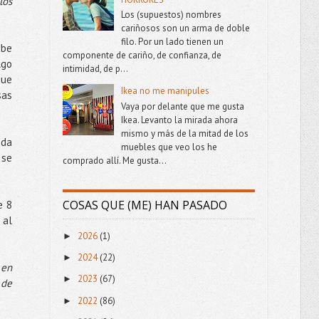
los
Los (supuestos) nombres
cariñosos son un arma de doble
filo. Por un lado tienen un
abe
componente de cariño, de confianza, de
lgo
intimidad, de p...
que
Ikea no me manipules
sas
Vaya por delante que me gusta
Ikea. Levanto la mirada ahora
mismo y más de la mitad de los
ada
muebles que veo los he
 se
comprado allí. Me gusta...
COSAS QUE (ME) HAN PASADO
e 8
 al
2026
(1)
►
2024
(22)
►
 en
2023
(67)
►
 de
2022
(86)
►