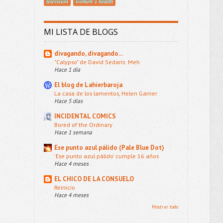
televisión
women´s health
MI LISTA DE BLOGS
divagando, divagando...
"Calypso" de David Sedaris: Meh
Hace 1 día
El blog de Lahierbaroja
La casa de los lamentos, Helen Garner
Hace 5 días
INCIDENTAL COMICS
Bored of the Ordinary
Hace 1 semana
Ese punto azul pálido (Pale Blue Dot)
'Ese punto azul pálido' cumple 16 años
Hace 4 meses
EL CHICO DE LA CONSUELO
Reinicio
Hace 4 meses
Mostrar todo