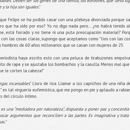
bles. Deben ser los genes de una familia, los Borbones, que lleva sig
y la hija son iguales”.
d que Felipe se ha podido casar con una plebeya divorciada porque s
uro que ha sido por eso? Yo no digo nada pero... ¿no habrá tenido a
pe, está forrado y no tiene ni una puta preocupación material? Por
ío con las cosas claras, supongo que aceptamos como "tíos con las co
los hombres de 60 años millonarios que se casan con mujeres de 25.
 periodista haya escrito esto con una peluca de tirabuzones empolv
ito de rape y se ajustaba los bombachos y la casulla. Menos mal que
ue le corten la cabeza!"
egas incansables
" Lloro de risa. Llamar a los caprichos de una niña d
 es tal virguería eufemística, que me pongo en pie y aplaudo a rabiar
s del círculo íntimo.
 es una “mediadora por naturaleza”, dispuesta a poner paz y concordia
uscar argumentos que reconcilien a las partes. Es imaginativa y trata
as."