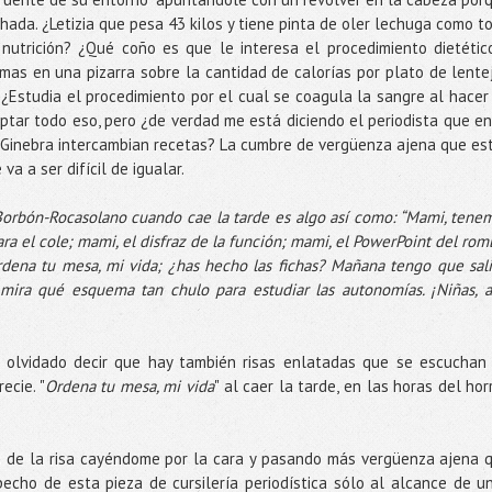
da. ¿Letizia que pesa 43 kilos y tiene pinta de oler lechuga como t
nutrición? ¿Qué coño es que le interesa el procedimiento dietétic
amas en una pizarra sobre la cantidad de calorías por plato de lente
Estudia el procedimiento por el cual se coagula la sangre al hacer
eptar todo eso, pero ¿de verdad me está diciendo el periodista que en
 Ginebra intercambian recetas? La cumbre de vergüenza ajena que es
va a ser difícil de igualar.
Borbón-Rocasolano cuando cae la tarde es algo así como: “Mami, tene
ara el cole; mami, el disfraz de la función; mami, el PowerPoint del rom
dena tu mesa, mi vida; ¿has hecho las fichas? Mañana tengo que sali
 mira qué esquema tan chulo para estudiar las autonomías. ¡Niñas, a
 olvidado decir que hay también risas enlatadas que se escuchan
ecie. "
Ordena tu mesa, mi vida
" al caer la tarde, en las horas del horr
as de la risa cayéndome por la cara y pasando más vergüenza ajena 
pecho de esta pieza de cursilería periodística sólo al alcance de u