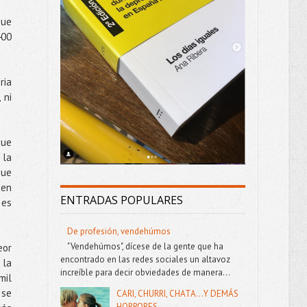
que
400
ria
 ni
que
 la
que
 en
ENTRADAS POPULARES
 es
De profesión, vendehúmos
"Vendehúmos", dícese de la gente que ha
eor
encontrado en las redes sociales un altavoz
 la
increíble para decir obviedades de manera...
mil
 se
CARI, CHURRI, CHATA...Y DEMÁS
HORRORES