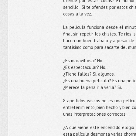
ofende por estas cosas? El humor
sencillo. Si te ofendes por estos chi
cosas a la vez.
La película funciona desde el minut
final sin repetir los chistes. Te ríes,
hacen un buen trabajo y a pesar de l
tantísimo como para sacarte del mund
¿Es maravillosa? No.
¿Es espectacular? No.
¿Tiene fallos? Si, algunos.
¿Es una buena película? Es una pelíc
¿Merece la pena ir a verla? Sí.
8 apellidos vascos no es una películ
entretenimiento, bien hecho y bien co
unas interpretaciones correctas.
¿A qué viene este encendido elogio
esta película desmonta varias chorra