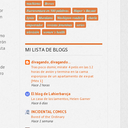
machismo
Breves
or
Fuerteventura en 500 palabras.
Haper´s Bazaar
un
Ignite
Murakami
Washigton roadtrip
charla
empotrador
revistas femeninas
series
televisión
women´s health
smo
irón
sta
MI LISTA DE BLOGS
divagando, divagando...
 de
Tras poco domir, mírate 4 pelis en las 12
horas de avión y termina en la cama
ero
esponjosa de un apartamento de ex-pat
[Méx 1]
Hace 2 horas
El blog de Lahierbaroja
La casa de los lamentos, Helen Garner
Hace 6 días
INCIDENTAL COMICS
Bored of the Ordinary
Hace 1 semana