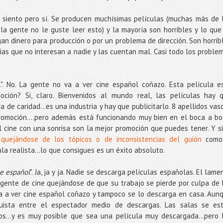
 Lo siento pero sí. Se producen muchísimas películas (muchas más de 
la gente no le guste leer esto) y la mayoría son horribles y lo que
gan dinero para producción o por un problema de dirección. Son horrib
as que no interesan a nadie y las cuentan mal. Casi todo los proble
.". No. La gente no va a ver cine español coñazo. Esta película e
oción? Si, claro. Bienvenidos al mundo real, las películas hay 
a de caridad...es una industria y hay que publicitarlo. 8 apellidos vas
moción....pero además está funcionando muy bien en el boca a bo
 cine con una sonrisa son la mejor promoción que puedes tener. Y si
quejándose de los tópicos o de inconsistencias del guión
como
a realista...lo que consigues es un éxito absoluto.
ne español
". Ja, ja y ja. Nadie se descarga películas españolas. El lame
 gente de cine quejándose de que su trabajo se pierde por culpa de 
a a ver cine español coñazo y tampoco se lo descarga en casa. Aun
quista entre el espectador medio de descargas. Las salas se es
os...y es muy posible que sea una película muy descargada...pero 