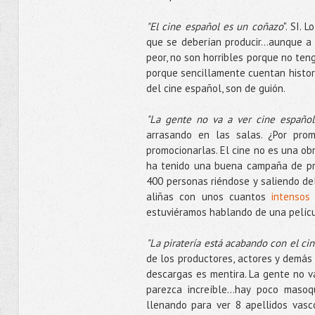
"El cine español es un coñazo
". SI.
que se deberían producir...aunque a 
peor, no son horribles porque no ten
porque sencillamente cuentan histori
del cine español, son de guión.
"La gente no va a ver cine español
arrasando en las salas. ¿Por prom
promocionarlas. El cine no es una obr
ha tenido una buena campaña de pro
400 personas riéndose y saliendo del
aliñas con unos cuantos
intensos 
estuviéramos hablando de una películ
"La piratería está acabando con el ci
de los productores, actores y demás
descargas es mentira. La gente no v
parezca increíble...hay poco maso
llenando para ver 8 apellidos vasc