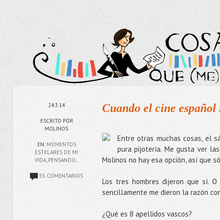
24.3.14
Cuando el cine español 
ESCRITO POR
MOLINOS
Entre otras muchas cosas, el sá
EN:
MOMENTOS
pura pijotería. Me gusta ver las
ESTELARES DE MI
Molinos no hay esa opción, así que s
VIDA
,
PENSANDO..
55 COMENTARIOS
Los tres hombres dijeron que sí. 
sencillamente me dieron la razón com
¿Qué es 8 apellidos vascos?