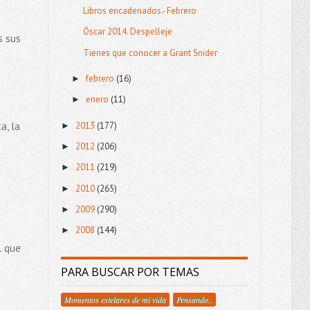
Libros encadenados.- Febrero
Óscar 2014. Despelleje
s sus
Tienes que conocer a Grant Snider
febrero
(16)
►
enero
(11)
►
a, la
2013
(177)
►
2012
(206)
►
2011
(219)
►
2010
(265)
►
2009
(290)
►
2008
(144)
►
l que
PARA BUSCAR POR TEMAS
Momentos estelares de mi vida
Pensando..