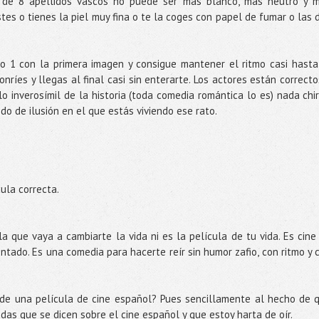
 de 8 apellidos vascos no puede ser más blanco, más neutro y 
stes o tienes la piel muy fina o te la coges con papel de fumar o las 
o 1 con la primera imagen y consigue mantener el ritmo casi hasta
 sonríes y llegas al final casi sin enterarte. Los actores están correcto
o inverosímil de la historia (toda comedia romántica lo es) nada chir
o de ilusión en el que estás viviendo ese rato.
ula correcta.
a que vaya a cambiarte la vida ni es la película de tu vida. Es cine
ntado. Es una comedia para hacerte reír sin humor zafio, con ritmo y 
 de una película de cine español? Pues sencillamente al hecho de 
das que se dicen sobre el cine español y que estoy harta de oír.