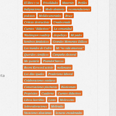
El libro y yo
Frivolidades
Maternity
Perfiles
Indignaciones
Modo aleatorio
recomendaciones
podcasts
Molidocumentales
Bruce
Criticas destructivas
Unadocenade
Cuentos "didactivos"
La comunidad
Washington roadtrip
despellejes
Mi padre
hombres fantásticos
Grandes Momentos Etílicos
Los mundos de Cedric
Mi "no vida amorosa"
Queridos científicos
Campaña electoral
Me gustaría
PisandoCharcos
Recent Keyword activity
moliensayo
Los días iguales
Praderismo laboral
rta
Colaboraciones estelares
Conversaciones piscineras
Rústicoman
Propósitos
Cuaderno
Cuentos didactivos
Libros horribles
Listas
Molirecetas
Sobrevaloraciones
Moliradio
Vacaciones alsacianas
lecturas encadenadas