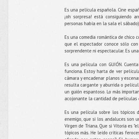
Es una película española. Cine españo
¡oh sorpresa! está consiguiendo ar
personas había en la sala el sábado)
Es una comedia romántica de chico co
que el espectador conoce sólo con
sorprendente ni espectacular. Es un
Es una película con GUIÓN. Cuenta 
funciona. Estoy harta de ver pelícu
cámara y encadenar planos y escenas
resulta cargante y aburrida o pelíc
un guión espantoso. Lo más importan
acojonante la cantidad de películas 
Es una película sobre los tópicos 
enemigo, que si los andaluces son un
Virgen de Triana. Que si Vitoria es "e
tópicos más. He leído críticas feroc