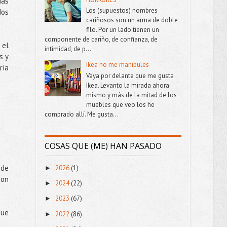
más
Los (supuestos) nombres
dos
cariñosos son un arma de doble
filo. Por un lado tienen un
componente de cariño, de confianza, de
 el
intimidad, de p...
s y
Ikea no me manipules
ría
Vaya por delante que me gusta
Ikea. Levanto la mirada ahora
mismo y más de la mitad de los
muebles que veo los he
comprado allí. Me gusta...
COSAS QUE (ME) HAN PASADO
 de
2026
(1)
►
con
2024
(22)
►
2023
(67)
►
que
2022
(86)
►