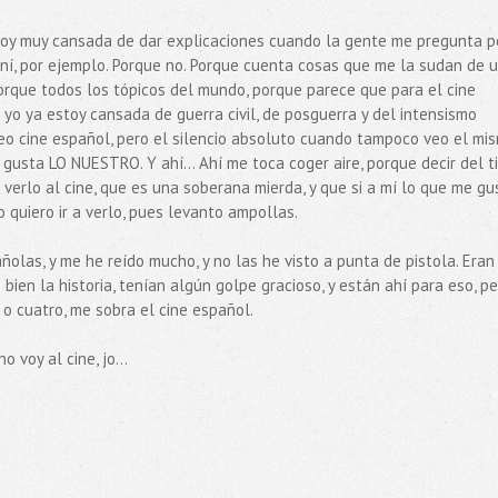
oy muy cansada de dar explicaciones cuando la gente me pregunta p
raní, por ejemplo. Porque no. Porque cuenta cosas que me la sudan de 
Porque todos los tópicos del mundo, porque parece que para el cine
Y yo ya estoy cansada de guerra civil, de posguerra y del intensismo
eo cine español, pero el silencio absoluto cuando tampoco veo el mi
 gusta LO NUESTRO. Y ahí... Ahí me toca coger aire, porque decir del t
a verlo al cine, que es una soberana mierda, y que si a mí lo que me gu
o quiero ir a verlo, pues levanto ampollas.
añolas, y me he reído mucho, y no las he visto a punta de pistola. Eran
bien la historia, tenían algún golpe gracioso, y están ahí para eso, p
 o cuatro, me sobra el cine español.
 voy al cine, jo...