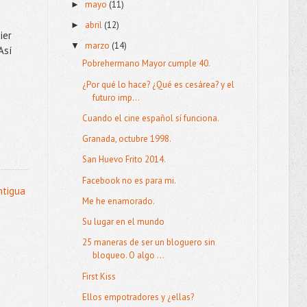
mayo
(11)
►
abril
(12)
►
ier
marzo
(14)
▼
Así
Pobrehermano Mayor cumple 40.
¿Por qué lo hace? ¿Qué es cesárea? y el
futuro imp...
Cuando el cine español sí funciona.
Granada, octubre 1998.
San Huevo Frito 2014.
Facebook no es para mi.
ntigua
Me he enamorado.
Su lugar en el mundo
25 maneras de ser un bloguero sin
bloqueo. O algo ...
First Kiss
Ellos empotradores y ¿ellas?