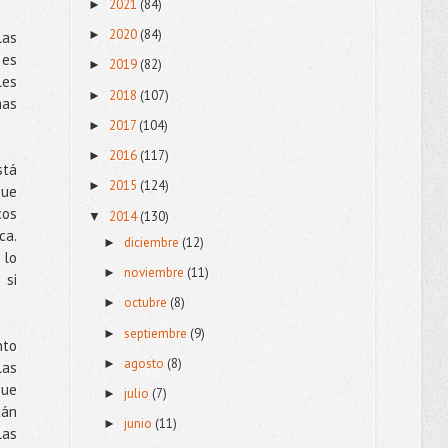
2021
(84)
►
2020
(84)
►
las
 es
2019
(82)
►
les
2018
(107)
►
mas
2017
(104)
►
2016
(117)
►
stá
2015
(124)
►
que
cos
2014
(130)
▼
ca.
diciembre
(12)
►
 lo
noviembre
(11)
►
 si
octubre
(8)
►
septiembre
(9)
►
nto
agosto
(8)
►
las
que
julio
(7)
►
tán
junio
(11)
►
las