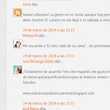
Alma
dijo...
Genial reflexión! La gente no es tonta, aunque hay per
debe triunfar. El catarro no me dejó ir el sábado a verla
24 de marzo de 2014 a las 13:13
Maripuchi
dijo...
Me recuerda a "El otro lado de la cama"... sin pretensio
24 de marzo de 2014 a las 13:13
Lola Birlanga Urbán
dijo...
¡Totalmente de acuerdo! Veo cine español, me gusta el 
de tanta queja/justificación/culpas al maestro armero 
Saludos.
www.sobrevolandoloscuarenta.blogspot.com
24 de marzo de 2014 a las 13:17
Ana María
dijo...