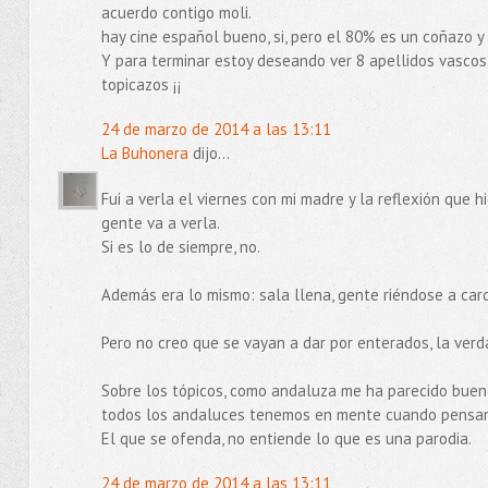
acuerdo contigo moli.
hay cine español bueno, si, pero el 80% es un coñazo y
Y para terminar estoy deseando ver 8 apellidos vascos 
topicazos ¡¡
24 de marzo de 2014 a las 13:11
La Buhonera
dijo...
Fui a verla el viernes con mi madre y la reflexión que 
gente va a verla.
Si es lo de siempre, no.
Además era lo mismo: sala llena, gente riéndose a carc
Pero no creo que se vayan a dar por enterados, la verda
Sobre los tópicos, como andaluza me ha parecido buení
todos los andaluces tenemos en mente cuando pensam
El que se ofenda, no entiende lo que es una parodia.
24 de marzo de 2014 a las 13:11