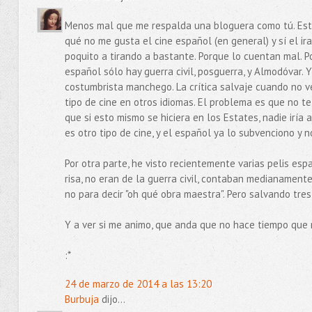
Menos mal que me respalda una bloguera como tú. Est
qué no me gusta el cine español (en general) y sí el i
poquito a tirando a bastante. Porque lo cuentan mal. 
español sólo hay guerra civil, posguerra, y Almodóvar. 
costumbrista manchego. La crítica salvaje cuando no v
tipo de cine en otros idiomas. El problema es que no te
que si esto mismo se hiciera en los Estates, nadie iría 
es otro tipo de cine, y el español ya lo subvenciono y n
Por otra parte, he visto recientemente varias pelis esp
risa, no eran de la guerra civil, contaban medianamente 
no para decir "oh qué obra maestra". Pero salvando tres
Y a ver si me animo, que anda que no hace tiempo que no
:*
24 de marzo de 2014 a las 13:20
Burbuja
dijo...