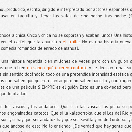
l, producido, escrito, dirigido e interpretado por actores españoles 
rasar en taquilla y llenar las salas de cine noche tras noche. (
noce a chica. Chico y chica no se soportan y acaban juntos. Una histo
 ver el cartel que la anuncia o
el trailer
. No es una historia nueva,
a comedia romántica de enredo de manual.
una historia repetida cien millones de veces pero con un guión 
las que o bien
no saben qué quieren contarte
y se dedican a pasear
 sin sentido dotándolo todo de una pretendida intensidad estética 
ulas que saben que quieren contar pero no saben hacerlo y naufragan
te de una película SIEMPRE es el guión. Esto es una obviedad pero
que lo olvidan.
de los vascos y los andaluces. Que si a las vascas las peina su p
os engominados catetos. Que si la kaleborroka, que si Los del Río y
l sur" y si hay que ser andaluz hay que ser Sevilla y no de Córdoba...y 
es quejándose de esto. No lo entiendo. ¿De verdad que hay gente que