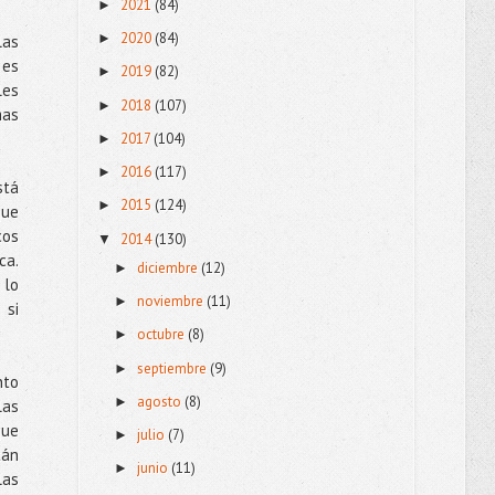
2021
(84)
►
2020
(84)
►
las
 es
2019
(82)
►
les
2018
(107)
►
mas
2017
(104)
►
2016
(117)
►
stá
2015
(124)
►
que
cos
2014
(130)
▼
ca.
diciembre
(12)
►
 lo
noviembre
(11)
►
 si
octubre
(8)
►
septiembre
(9)
►
nto
agosto
(8)
►
las
que
julio
(7)
►
tán
junio
(11)
►
las