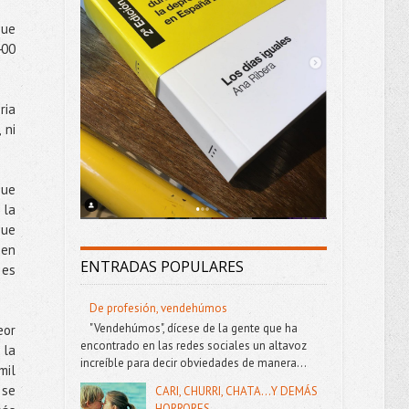
que
400
ria
 ni
que
 la
que
 en
ENTRADAS POPULARES
 es
De profesión, vendehúmos
"Vendehúmos", dícese de la gente que ha
eor
encontrado en las redes sociales un altavoz
 la
increíble para decir obviedades de manera...
mil
 se
CARI, CHURRI, CHATA...Y DEMÁS
HORRORES