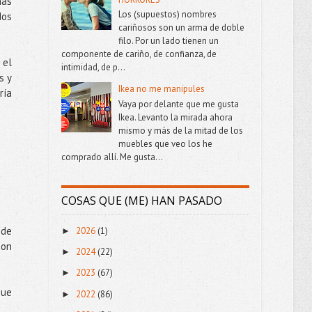
más
Los (supuestos) nombres
dos
cariñosos son un arma de doble
filo. Por un lado tienen un
componente de cariño, de confianza, de
 el
intimidad, de p...
s y
Ikea no me manipules
ría
Vaya por delante que me gusta
Ikea. Levanto la mirada ahora
mismo y más de la mitad de los
muebles que veo los he
comprado allí. Me gusta...
COSAS QUE (ME) HAN PASADO
 de
2026
(1)
►
con
2024
(22)
►
2023
(67)
►
que
2022
(86)
►