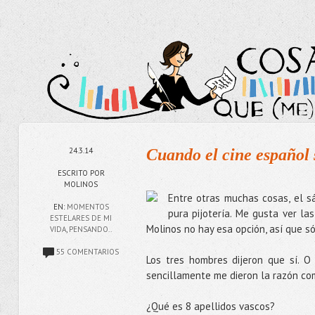
24.3.14
Cuando el cine español 
ESCRITO POR
MOLINOS
Entre otras muchas cosas, el sá
EN:
MOMENTOS
pura pijotería. Me gusta ver las
ESTELARES DE MI
Molinos no hay esa opción, así que s
VIDA
,
PENSANDO..
55 COMENTARIOS
Los tres hombres dijeron que sí. 
sencillamente me dieron la razón com
¿Qué es 8 apellidos vascos?