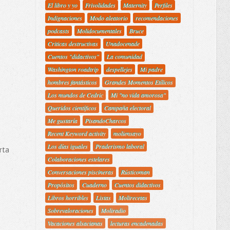
El libro y yo
Frivolidades
Maternity
Perfiles
Indignaciones
Modo aleatorio
recomendaciones
podcasts
Molidocumentales
Bruce
Criticas destructivas
Unadocenade
Cuentos "didactivos"
La comunidad
Washington roadtrip
despellejes
Mi padre
hombres fantásticos
Grandes Momentos Etílicos
Los mundos de Cedric
Mi "no vida amorosa"
Queridos científicos
Campaña electoral
Me gustaría
PisandoCharcos
Recent Keyword activity
moliensayo
Los días iguales
Praderismo laboral
rta
Colaboraciones estelares
Conversaciones piscineras
Rústicoman
Propósitos
Cuaderno
Cuentos didactivos
Libros horribles
Listas
Molirecetas
Sobrevaloraciones
Moliradio
Vacaciones alsacianas
lecturas encadenadas