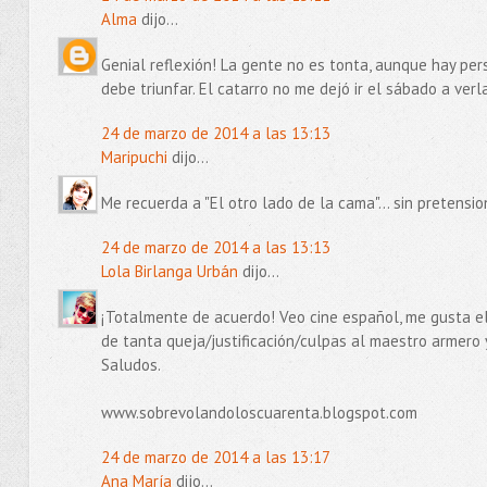
Alma
dijo...
Genial reflexión! La gente no es tonta, aunque hay per
debe triunfar. El catarro no me dejó ir el sábado a verla
24 de marzo de 2014 a las 13:13
Maripuchi
dijo...
Me recuerda a "El otro lado de la cama"... sin pretensio
24 de marzo de 2014 a las 13:13
Lola Birlanga Urbán
dijo...
¡Totalmente de acuerdo! Veo cine español, me gusta el 
de tanta queja/justificación/culpas al maestro armero 
Saludos.
www.sobrevolandoloscuarenta.blogspot.com
24 de marzo de 2014 a las 13:17
Ana María
dijo...