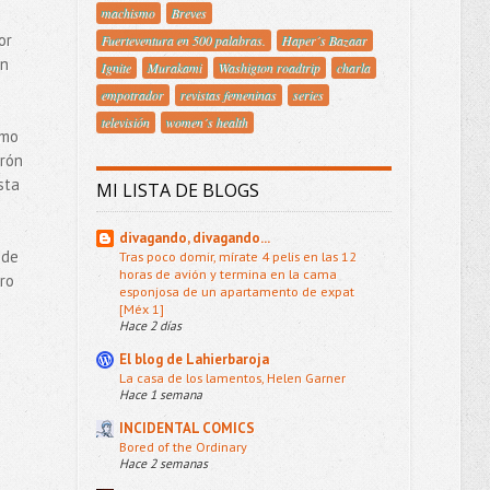
machismo
Breves
or
Fuerteventura en 500 palabras.
Haper´s Bazaar
un
Ignite
Murakami
Washigton roadtrip
charla
empotrador
revistas femeninas
series
televisión
women´s health
smo
irón
sta
MI LISTA DE BLOGS
divagando, divagando...
 de
Tras poco domir, mírate 4 pelis en las 12
horas de avión y termina en la cama
ero
esponjosa de un apartamento de expat
[Méx 1]
Hace 2 días
El blog de Lahierbaroja
La casa de los lamentos, Helen Garner
Hace 1 semana
INCIDENTAL COMICS
Bored of the Ordinary
Hace 2 semanas