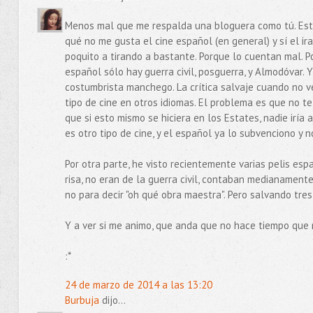
Menos mal que me respalda una bloguera como tú. Est
qué no me gusta el cine español (en general) y sí el i
poquito a tirando a bastante. Porque lo cuentan mal. 
español sólo hay guerra civil, posguerra, y Almodóvar. 
costumbrista manchego. La crítica salvaje cuando no v
tipo de cine en otros idiomas. El problema es que no te
que si esto mismo se hiciera en los Estates, nadie iría 
es otro tipo de cine, y el español ya lo subvenciono y n
Por otra parte, he visto recientemente varias pelis esp
risa, no eran de la guerra civil, contaban medianamente 
no para decir "oh qué obra maestra". Pero salvando tres
Y a ver si me animo, que anda que no hace tiempo que no
:*
24 de marzo de 2014 a las 13:20
Burbuja
dijo...