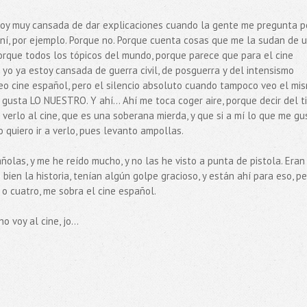
oy muy cansada de dar explicaciones cuando la gente me pregunta p
raní, por ejemplo. Porque no. Porque cuenta cosas que me la sudan de 
Porque todos los tópicos del mundo, porque parece que para el cine
Y yo ya estoy cansada de guerra civil, de posguerra y del intensismo
eo cine español, pero el silencio absoluto cuando tampoco veo el mi
 gusta LO NUESTRO. Y ahí... Ahí me toca coger aire, porque decir del t
a verlo al cine, que es una soberana mierda, y que si a mí lo que me gu
o quiero ir a verlo, pues levanto ampollas.
añolas, y me he reído mucho, y no las he visto a punta de pistola. Eran
bien la historia, tenían algún golpe gracioso, y están ahí para eso, p
 o cuatro, me sobra el cine español.
 voy al cine, jo...