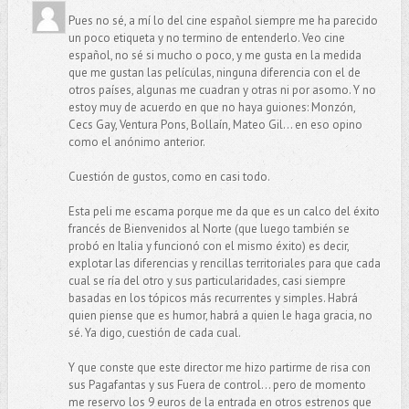
Pues no sé, a mí lo del cine español siempre me ha parecido
un poco etiqueta y no termino de entenderlo. Veo cine
español, no sé si mucho o poco, y me gusta en la medida
que me gustan las películas, ninguna diferencia con el de
otros países, algunas me cuadran y otras ni por asomo. Y no
estoy muy de acuerdo en que no haya guiones: Monzón,
Cecs Gay, Ventura Pons, Bollaín, Mateo Gil... en eso opino
como el anónimo anterior.
Cuestión de gustos, como en casi todo.
Esta peli me escama porque me da que es un calco del éxito
francés de Bienvenidos al Norte (que luego también se
probó en Italia y funcionó con el mismo éxito) es decir,
explotar las diferencias y rencillas territoriales para que cada
cual se ría del otro y sus particularidades, casi siempre
basadas en los tópicos más recurrentes y simples. Habrá
quien piense que es humor, habrá a quien le haga gracia, no
sé. Ya digo, cuestión de cada cual.
Y que conste que este director me hizo partirme de risa con
sus Pagafantas y sus Fuera de control... pero de momento
me reservo los 9 euros de la entrada en otros estrenos que