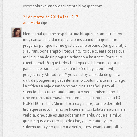
www.sobrevolandoloscuarenta.blogspot.com
24 de marzo de 2014 a las 13:17
Ana María
dijo...
Menos mal que me respalda una bloguera como tú. Estoy
muy cansada de dar explicaciones cuando la gente me
pregunta por qué no me gusta el cine español (en general) y
sí el iraní, por ejemplo. Porque no. Porque cuenta cosas que
me la sudan de un poquito a tirando a bastante. Porque lo
cuentan mal. Porque todos los tópicos del mundo, porque
parece que para el cine español sólo hay guerra civil,
posguerra, y Almodóvar. Y yo ya estoy cansada de guerra
civil, de posguerra y del intensismo costumbrista manchego.
La crítica salvaje cuando no veo cine español, pero el
silencio absoluto cuando tampoco veo el mismo tipo de
cine en otros idiomas. El problema es que no te gusta LO
NUESTRO. Y ahí... Ahí me toca coger aire, porque decir del
tirón que si esto mismo se hiciera en los Estates, nadie iría a
verlo al cine, que es una soberana mierda, y que si a mí lo
que me gusta es otro tipo de cine, y el español ya lo
subvenciono y no quiero ir a verlo, pues levanto ampollas.