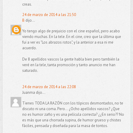
creas.
24 de marzo de 2014 a las 21:50
B
dijo...
Yo tengo algo de prejuicio con el cine español, pero acabo
viendo muchas. En la tele. En el cine, creo que la última que
fui a ver es "Los abrazos rotos", y la anterior a esa ni me
acuerdo.
De 8 apellidos vascos la gente habla bien pero también la
veré en la tele, tanta promoción y tanto anuncio me han
saturado.
24 de marzo de 2014 a las 22:08
Juanma dijo...
Tienes TODA LA RAZÓN con los tópicos desmontados, no te
discuto ni una coma. Pero... ¿Ocho apellidos vascos? ¿Que
no es humor zafio y es una película correcta? ¿¿En serio?? No
es más que una chorrada supina, de humor grueso y chistes
fáciles, pensada y diseñada para la masa de tontos.