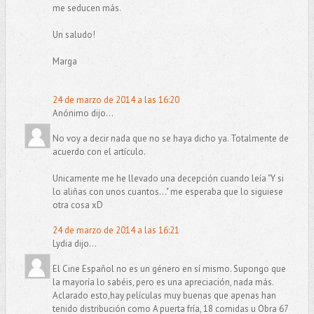
me seducen más.
Un saludo!
Marga
24 de marzo de 2014 a las 16:20
Anónimo dijo...
No voy a decir nada que no se haya dicho ya. Totalmente de
acuerdo con el artículo.
Unicamente me he llevado una decepción cuando leía "Y si
lo aliñas con unos cuantos..." me esperaba que lo siguiese
otra cosa xD
24 de marzo de 2014 a las 16:21
Lydia dijo...
El Cine Español no es un género en sí mismo. Supongo que
la mayoría lo sabéis, pero es una apreciación, nada más.
Aclarado esto,hay películas muy buenas que apenas han
tenido distribución como A puerta fría, 18 comidas u Obra 67