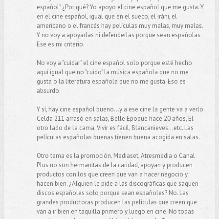
español" ¿Por qué? Yo apoyo el cine español que me gusta. Y
en el cine español, igual que en el sueco, el iráni, el
americano o el francés hay películas muy malas, muy malas.
Y no voy a apoyarlas ni defenderlas porque sean españolas.
Ese es mi criterio.
No voy a "cuidar" el cine español solo porque esté hecho
aquí igual que no "cuido" la música española que no me
gusta o la literatura española que no me gusta. Eso es
absurdo.
Y sí, hay cine español bueno...y a ese cine la gente va a verlo.
Celda 211 arrasó en salas, Belle Epoque hace 20 años, El
otro lado de la cama, Vivir es fácil, Blancanieves...etc. Las
películas españolas buenas tienen buena acogida en salas.
Otro tema es la promoción. Mediaset, Atresmedia o Canal
Plus no son hermanitas de la caridad, apoyan y producen
productos con los que creen que van a hacer negocio y
hacen bien. ¿Alguien le pide a las discográficas que saquen
discos españoles solo porque sean españoles? No. Las
grandes productoras producen las películas que creen que
van a ir bien en taquilla primero y luego en cine. No todas