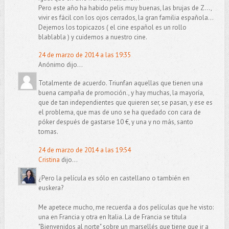
Pero este año ha habido pelis muy buenas, las brujas de Z...,
vivir es fácil con los ojos cerrados, la gran familia española...
Dejemos los topicazos ( el cine español es un rollo
blablabla ) y cuidemos a nuestro cine.
24 de marzo de 2014 a las 19:35
Anónimo dijo...
Totalmente de acuerdo. Triunfan aquellas que tienen una
buena campaña de promoción., y hay muchas, la mayoría,
que de tan independientes que quieren ser, se pasan, y ese es
el problema, que mas de uno se ha quedado con cara de
póker después de gastarse 10 €, y una y no más, santo
tomas.
24 de marzo de 2014 a las 19:54
Cristina
dijo...
¿Pero la película es sólo en castellano o también en
euskera?
Me apetece mucho, me recuerda a dos películas que he visto:
una en Francia y otra en Italia. La de Francia se titula
"Bienvenidos al norte" sobre un marsellés que tiene que ir a