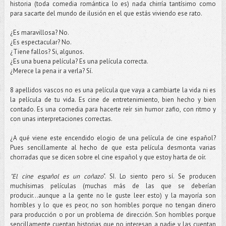
historia (toda comedia romántica lo es) nada chirría tantísimo como
para sacarte del mundo de ilusión en el que estás viviendo ese rato.
¿Es maravillosa? No.
¿Es espectacular? No.
¿Tiene fallos? Si, algunos.
¿Es una buena película? Es una película correcta.
¿Merece la pena ir a verla? Sí.
8 apellidos vascos no es una película que vaya a cambiarte la vida ni es
la película de tu vida. Es cine de entretenimiento, bien hecho y bien
contado. Es una comedia para hacerte reír sin humor zafio, con ritmo y
con unas interpretaciones correctas.
¿A qué viene este encendido elogio de una película de cine español?
Pues sencillamente al hecho de que esta película desmonta varias
chorradas que se dicen sobre el cine español y que estoy harta de oír.
"El cine español es un coñazo
". SI. Lo siento pero sí. Se producen
muchísimas películas (muchas más de las que se deberían
producir...aunque a la gente no le guste leer esto) y la mayoría son
horribles y lo que es peor, no son horribles porque no tengan dinero
para producción o por un problema de dirección. Son horribles porque
sencillamente cuentan historias que no interesan a nadie y las cuentan