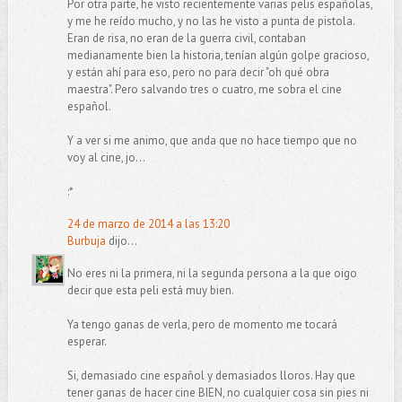
Por otra parte, he visto recientemente varias pelis españolas,
y me he reído mucho, y no las he visto a punta de pistola.
Eran de risa, no eran de la guerra civil, contaban
medianamente bien la historia, tenían algún golpe gracioso,
y están ahí para eso, pero no para decir "oh qué obra
maestra". Pero salvando tres o cuatro, me sobra el cine
español.
Y a ver si me animo, que anda que no hace tiempo que no
voy al cine, jo...
:*
24 de marzo de 2014 a las 13:20
Burbuja
dijo...
No eres ni la primera, ni la segunda persona a la que oigo
decir que esta peli está muy bien.
Ya tengo ganas de verla, pero de momento me tocará
esperar.
Si, demasiado cine español y demasiados lloros. Hay que
tener ganas de hacer cine BIEN, no cualquier cosa sin pies ni