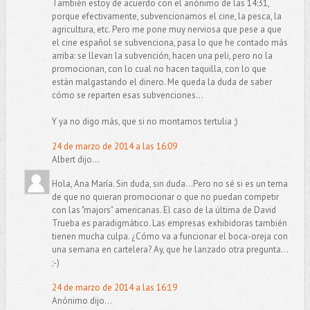
También estoy de acuerdo con el anónimo de las 14:31,
porque efectivamente, subvencionamos el cine, la pesca, la
agricultura, etc. Pero me pone muy nerviosa que pese a que
el cine español se subvenciona, pasa lo que he contado más
arriba: se llevan la subvención, hacen una peli, pero no la
promocionan, con lo cual no hacen taquilla, con lo que
están malgastando el dinero. Me queda la duda de saber
cómo se reparten esas subvenciones...
Y ya no digo más, que si no montamos tertulia ;)
24 de marzo de 2014 a las 16:09
Albert dijo...
Hola, Ana María. Sin duda, sin duda...Pero no sé si es un tema
de que no quieran promocionar o que no puedan competir
con las "majors" americanas. El caso de la última de David
Trueba es paradigmático. Las empresas exhibidoras también
tienen mucha culpa. ¿Cómo va a funcionar el boca-oreja con
una semana en cartelera? Ay, que he lanzado otra pregunta...
;-)
24 de marzo de 2014 a las 16:19
Anónimo dijo...