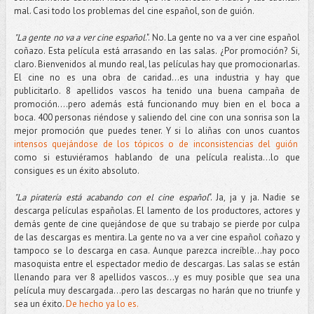
mal. Casi todo los problemas del cine español, son de guión.
"La gente no va a ver cine español
.". No. La gente no va a ver cine español
coñazo. Esta película está arrasando en las salas. ¿Por promoción? Si,
claro. Bienvenidos al mundo real, las películas hay que promocionarlas.
El cine no es una obra de caridad...es una industria y hay que
publicitarlo. 8 apellidos vascos ha tenido una buena campaña de
promoción....pero además está funcionando muy bien en el boca a
boca. 400 personas riéndose y saliendo del cine con una sonrisa son la
mejor promoción que puedes tener. Y si lo aliñas con unos cuantos
intensos quejándose de los tópicos o de inconsistencias del guión
como si estuviéramos hablando de una película realista...lo que
consigues es un éxito absoluto.
"La piratería está acabando con el cine español
". Ja, ja y ja. Nadie se
descarga películas españolas. El lamento de los productores, actores y
demás gente de cine quejándose de que su trabajo se pierde por culpa
de las descargas es mentira. La gente no va a ver cine español coñazo y
tampoco se lo descarga en casa. Aunque parezca increíble...hay poco
masoquista entre el espectador medio de descargas. Las salas se están
llenando para ver 8 apellidos vascos...y es muy posible que sea una
película muy descargada...pero las descargas no harán que no triunfe y
sea un éxito.
De hecho ya lo es.