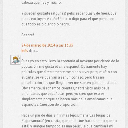
cabeza que hay y mucho.
Y pueden gustarte (algunas) pelis españolas y de fuera, que
no es excluyente coñe! Esto lo digo para el que piense en
que todo es o blanco o negro.
Besote!
24 de marzo de 2014 a las 13:35
Inés
dijo...
Pues yo en esto llevo la contraria al noventa por ciento de la
población: me gusta el cine español. Obviamente hay
películas que directamente me niego a ver porque sólo con
el cartel se ve que van a ser un coñazo, pero tras mi
preselección, las que llego a ver me suelen gustar bastante.
Obviamente, si echamos cuentas, habré visto más pelis
americanas que españolas, pero yo creo que eso es
simplemente porque se hacen más pelis americanas que
españolas. Cuestión de proporción.
Hace un par de días, sin ir más lejos, me vi "Las brujas de
Zugarramurdi" (en casita, que en el cine hace tiempo que no
está) y, aunque tampoco es una película que cambiará mi