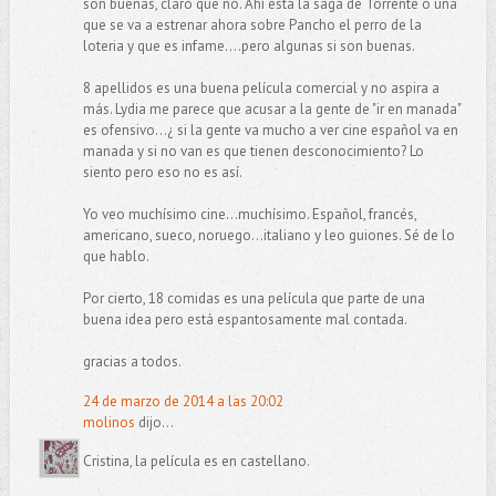
son buenas, claro que no. Ahí está la saga de Torrente o una
que se va a estrenar ahora sobre Pancho el perro de la
loteria y que es infame....pero algunas si son buenas.
8 apellidos es una buena película comercial y no aspira a
más. Lydia me parece que acusar a la gente de "ir en manada"
es ofensivo...¿ si la gente va mucho a ver cine español va en
manada y si no van es que tienen desconocimiento? Lo
siento pero eso no es así.
Yo veo muchísimo cine...muchísimo. Español, francés,
americano, sueco, noruego...italiano y leo guiones. Sé de lo
que hablo.
Por cierto, 18 comidas es una película que parte de una
buena idea pero está espantosamente mal contada.
gracias a todos.
24 de marzo de 2014 a las 20:02
molinos
dijo...
Cristina, la película es en castellano.