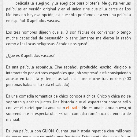
película la elegí yo, y la elegí por pura pijotería. Me gusta ver las
películas en versión original y en el único cine que pilla cerca de Los
Molinos no hay esa opción, así que sólo podíamos ir a ver una película
en español: 8 apellidos vascos.
Los tres hombres dijeron que sí. O son fáciles de convencer o tengo
mucha capacidad de persuasión o sencillamente me dieron la razón
como a las locas peligrosas. A todos nos gustó.
¿Qué es 8 apellidos vascos?
Es una película española. Cine español, producido, escrito, dirigido e
interpretado por actores españoles que ¡oh sorpresa! está consiguiendo
arrasar en taquilla y llenar las salas de cine noche tras noche. (400
personas había en la sala el sábado)
Es una comedia romántica de chico conoce a chica. Chico y chica no se
soportan y acaban juntos. Una historia que el espectador conoce sólo
con ver el cartel que la anuncia o
el trailer
. No es una historia nueva, ni
sorprendente ni espectacular. Es una comedia romántica de enredo de
manual.
Es una película con GUIÓN. Cuenta una historia repetida cien millones
de veces pero con un guión que funciona. Estoy harta de ver películas