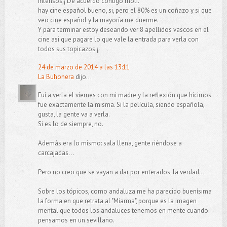
intensos¡¡ De acuerdo contigo moli.
hay cine español bueno, si, pero el 80% es un coñazo y si que
veo cine español y la mayoría me duerme.
Y para terminar estoy deseando ver 8 apellidos vascos en el
cine asi que pagare lo que vale la entrada para verla con
todos sus topicazos ¡¡
24 de marzo de 2014 a las 13:11
La Buhonera
dijo...
Fui a verla el viernes con mi madre y la reflexión que hicimos
fue exactamente la misma. Si la película, siendo española,
gusta, la gente va a verla.
Si es lo de siempre, no.
Además era lo mismo: sala llena, gente riéndose a
carcajadas...
Pero no creo que se vayan a dar por enterados, la verdad...
Sobre los tópicos, como andaluza me ha parecido buenísima
la forma en que retrata al "Miarma", porque es la imagen
mental que todos los andaluces tenemos en mente cuando
pensamos en un sevillano.