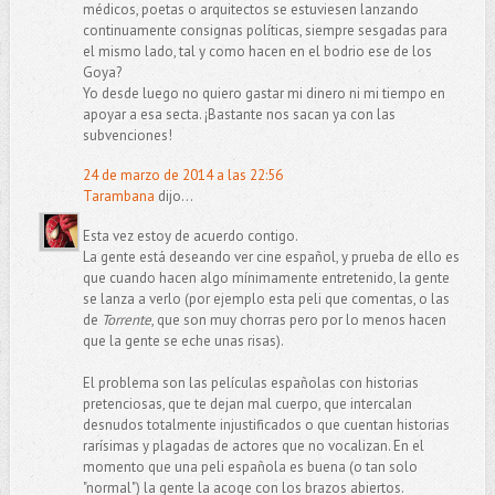
médicos, poetas o arquitectos se estuviesen lanzando
continuamente consignas políticas, siempre sesgadas para
el mismo lado, tal y como hacen en el bodrio ese de los
Goya?
Yo desde luego no quiero gastar mi dinero ni mi tiempo en
apoyar a esa secta. ¡Bastante nos sacan ya con las
subvenciones!
24 de marzo de 2014 a las 22:56
Tarambana
dijo...
Esta vez estoy de acuerdo contigo.
La gente está deseando ver cine español, y prueba de ello es
que cuando hacen algo mínimamente entretenido, la gente
se lanza a verlo (por ejemplo esta peli que comentas, o las
de
Torrente
, que son muy chorras pero por lo menos hacen
que la gente se eche unas risas).
El problema son las películas españolas con historias
pretenciosas, que te dejan mal cuerpo, que intercalan
desnudos totalmente injustificados o que cuentan historias
rarísimas y plagadas de actores que no vocalizan. En el
momento que una peli española es buena (o tan solo
"normal") la gente la acoge con los brazos abiertos.