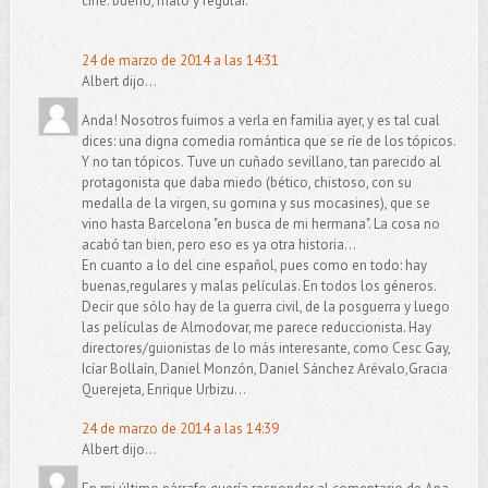
cine: bueno, malo y regular.
24 de marzo de 2014 a las 14:31
Albert dijo...
Anda! Nosotros fuimos a verla en familia ayer, y es tal cual
dices: una digna comedia romántica que se ríe de los tópicos.
Y no tan tópicos. Tuve un cuñado sevillano, tan parecido al
protagonista que daba miedo (bético, chistoso, con su
medalla de la virgen, su gomina y sus mocasines), que se
vino hasta Barcelona "en busca de mi hermana". La cosa no
acabó tan bien, pero eso es ya otra historia...
En cuanto a lo del cine español, pues como en todo: hay
buenas,regulares y malas películas. En todos los géneros.
Decir que sólo hay de la guerra civil, de la posguerra y luego
las películas de Almodovar, me parece reduccionista. Hay
directores/guionistas de lo más interesante, como Cesc Gay,
Icíar Bollaín, Daniel Monzón, Daniel Sánchez Arévalo,Gracia
Querejeta, Enrique Urbizu...
24 de marzo de 2014 a las 14:39
Albert dijo...