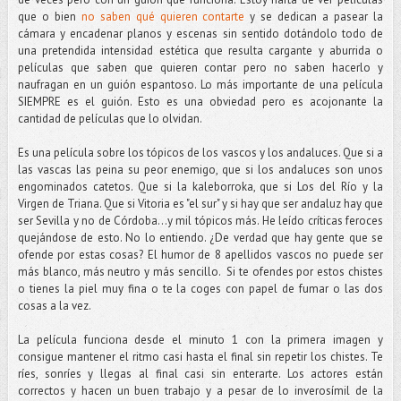
que o bien
no saben qué quieren contarte
y se dedican a pasear la
cámara y encadenar planos y escenas sin sentido dotándolo todo de
una pretendida intensidad estética que resulta cargante y aburrida o
películas que saben que quieren contar pero no saben hacerlo y
naufragan en un guión espantoso. Lo más importante de una película
SIEMPRE es el guión. Esto es una obviedad pero es acojonante la
cantidad de películas que lo olvidan.
Es una película sobre los tópicos de los vascos y los andaluces. Que si a
las vascas las peina su peor enemigo, que si los andaluces son unos
engominados catetos. Que si la kaleborroka, que si Los del Río y la
Virgen de Triana. Que si Vitoria es "el sur" y si hay que ser andaluz hay que
ser Sevilla y no de Córdoba...y mil tópicos más. He leído críticas feroces
quejándose de esto. No lo entiendo. ¿De verdad que hay gente que se
ofende por estas cosas? El humor de 8 apellidos vascos no puede ser
más blanco, más neutro y más sencillo. Si te ofendes por estos chistes
o tienes la piel muy fina o te la coges con papel de fumar o las dos
cosas a la vez.
La película funciona desde el minuto 1 con la primera imagen y
consigue mantener el ritmo casi hasta el final sin repetir los chistes. Te
ríes, sonríes y llegas al final casi sin enterarte. Los actores están
correctos y hacen un buen trabajo y a pesar de lo inverosímil de la