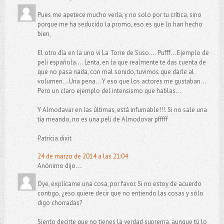
Pues me apetece mucho verla, y no solo por tu crítica, sino
porque me ha seducido la promo, eso es que lo han hecho
bien,
El otro día en la uno vi La Torre de Suso.... Pufff... Ejemplo de
peli española.... Lenta, en la que realmente te das cuenta de
que no pasa nada, con mal sonido, tuvimos que darle al
volumen... Una pena... Y eso que los actores me gustaban...
Pero un claro ejemplo del intensismo que hablas...
Y Almodavar en las últimas, está infumable!!!. Si no sale una
tía meando, no es una peli de Almodovar pfffff
Patricia dixit
24 de marzo de 2014 a las 21:04
Anónimo dijo...
Oye, explícame una cosa, por favor. Si no estoy de acuerdo
contigo, ¿eso quiere decir que no entiendo las cosas y sólo
digo chorradas?
Siento decirte que no tienes la verdad suprema, aunque tú lo