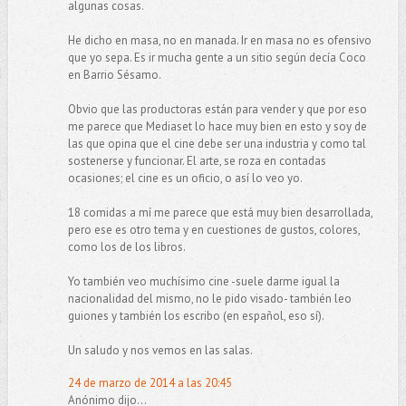
algunas cosas.
He dicho en masa, no en manada. Ir en masa no es ofensivo
que yo sepa. Es ir mucha gente a un sitio según decía Coco
en Barrio Sésamo.
Obvio que las productoras están para vender y que por eso
me parece que Mediaset lo hace muy bien en esto y soy de
las que opina que el cine debe ser una industria y como tal
sostenerse y funcionar. El arte, se roza en contadas
ocasiones; el cine es un oficio, o así lo veo yo.
18 comidas a mí me parece que está muy bien desarrollada,
pero ese es otro tema y en cuestiones de gustos, colores,
como los de los libros.
Yo también veo muchísimo cine -suele darme igual la
nacionalidad del mismo, no le pido visado- también leo
guiones y también los escribo (en español, eso sí).
Un saludo y nos vemos en las salas.
24 de marzo de 2014 a las 20:45
Anónimo dijo...