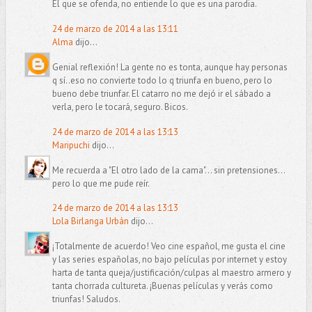
El que se ofenda, no entiende lo que es una parodia.
24 de marzo de 2014 a las 13:11
Alma
dijo...
Genial reflexión! La gente no es tonta, aunque hay personas
q sí..eso no convierte todo lo q triunfa en bueno, pero lo
bueno debe triunfar. El catarro no me dejó ir el sábado a
verla, pero le tocará, seguro. Bicos.
24 de marzo de 2014 a las 13:13
Maripuchi
dijo...
Me recuerda a "El otro lado de la cama"... sin pretensiones...
pero lo que me pude reír.
24 de marzo de 2014 a las 13:13
Lola Birlanga Urbán
dijo...
¡Totalmente de acuerdo! Veo cine español, me gusta el cine
y las series españolas, no bajo películas por internet y estoy
harta de tanta queja/justificación/culpas al maestro armero y
tanta chorrada cultureta. ¡Buenas películas y verás como
triunfas! Saludos.