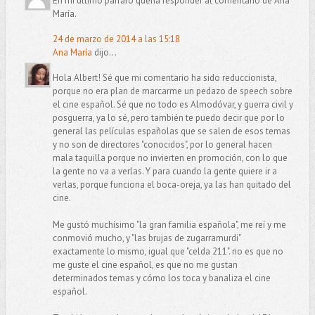
En mi último párrafo quería responder al comentario de Ana
María.
24 de marzo de 2014 a las 15:18
Ana María
dijo...
Hola Albert! Sé que mi comentario ha sido reduccionista,
porque no era plan de marcarme un pedazo de speech sobre
el cine español. Sé que no todo es Almodóvar, y guerra civil y
posguerra, ya lo sé, pero también te puedo decir que por lo
general las películas españolas que se salen de esos temas
y no son de directores "conocidos", por lo general hacen
mala taquilla porque no invierten en promoción, con lo que
la gente no va a verlas. Y para cuando la gente quiere ir a
verlas, porque funciona el boca-oreja, ya las han quitado del
cine.
Me gustó muchísimo "la gran familia española", me reí y me
conmovió mucho, y "las brujas de zugarramurdi"
exactamente lo mismo, igual que "celda 211". no es que no
me guste el cine español, es que no me gustan
determinados temas y cómo los toca y banaliza el cine
español.