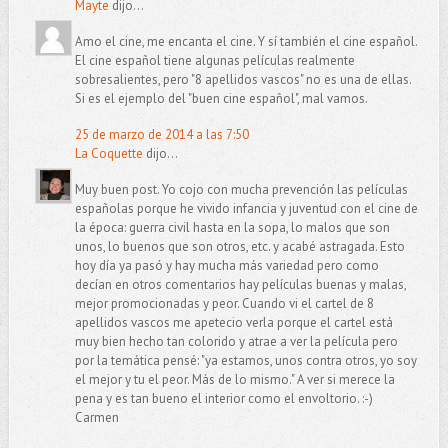
Mayte
dijo...
Amo el cine, me encanta el cine. Y sí también el cine español.
El cine español tiene algunas películas realmente
sobresalientes, pero "8 apellidos vascos" no es una de ellas.
Si es el ejemplo del "buen cine español", mal vamos.
25 de marzo de 2014 a las 7:50
La Coquette
dijo...
Muy buen post. Yo cojo con mucha prevención las películas
españolas porque he vivido infancia y juventud con el cine de
la época: guerra civil hasta en la sopa, lo malos que son
unos, lo buenos que son otros, etc. y acabé astragada. Esto
hoy día ya pasó y hay mucha más variedad pero como
decían en otros comentarios hay películas buenas y malas,
mejor promocionadas y peor. Cuando vi el cartel de 8
apellidos vascos me apetecio verla porque el cartel está
muy bien hecho tan colorido y atrae a ver la película pero
por la temática pensé: "ya estamos, unos contra otros, yo soy
el mejor y tu el peor. Más de lo mismo." A ver si merece la
pena y es tan bueno el interior como el envoltorio. :-)
Carmen