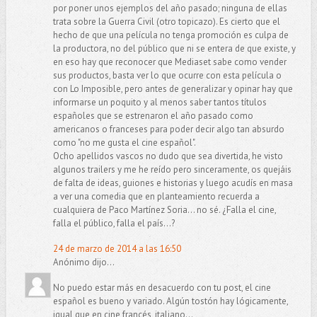
por poner unos ejemplos del año pasado; ninguna de ellas
trata sobre la Guerra Civil (otro topicazo). Es cierto que el
hecho de que una película no tenga promoción es culpa de
la productora, no del público que ni se entera de que existe, y
en eso hay que reconocer que Mediaset sabe como vender
sus productos, basta ver lo que ocurre con esta película o
con Lo Imposible, pero antes de generalizar y opinar hay que
informarse un poquito y al menos saber tantos títulos
españoles que se estrenaron el año pasado como
americanos o franceses para poder decir algo tan absurdo
como "no me gusta el cine español".
Ocho apellidos vascos no dudo que sea divertida, he visto
algunos trailers y me he reído pero sinceramente, os quejáis
de falta de ideas, guiones e historias y luego acudís en masa
a ver una comedia que en planteamiento recuerda a
cualquiera de Paco Martínez Soria... no sé. ¿Falla el cine,
falla el público, falla el país...?
24 de marzo de 2014 a las 16:50
Anónimo dijo...
No puedo estar más en desacuerdo con tu post, el cine
español es bueno y variado. Algún tostón hay lógicamente,
igual que en cine francés, italiano...