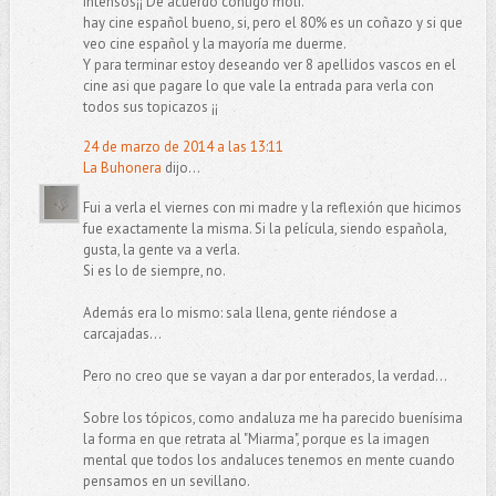
intensos¡¡ De acuerdo contigo moli.
hay cine español bueno, si, pero el 80% es un coñazo y si que
veo cine español y la mayoría me duerme.
Y para terminar estoy deseando ver 8 apellidos vascos en el
cine asi que pagare lo que vale la entrada para verla con
todos sus topicazos ¡¡
24 de marzo de 2014 a las 13:11
La Buhonera
dijo...
Fui a verla el viernes con mi madre y la reflexión que hicimos
fue exactamente la misma. Si la película, siendo española,
gusta, la gente va a verla.
Si es lo de siempre, no.
Además era lo mismo: sala llena, gente riéndose a
carcajadas...
Pero no creo que se vayan a dar por enterados, la verdad...
Sobre los tópicos, como andaluza me ha parecido buenísima
la forma en que retrata al "Miarma", porque es la imagen
mental que todos los andaluces tenemos en mente cuando
pensamos en un sevillano.