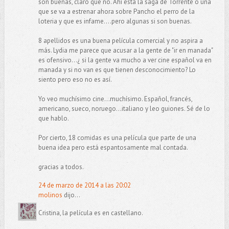
son buenas, claro que no. Ahí está la saga de Torrente o una
que se va a estrenar ahora sobre Pancho el perro de la
loteria y que es infame....pero algunas si son buenas.
8 apellidos es una buena película comercial y no aspira a
más. Lydia me parece que acusar a la gente de "ir en manada"
es ofensivo...¿ si la gente va mucho a ver cine español va en
manada y si no van es que tienen desconocimiento? Lo
siento pero eso no es así.
Yo veo muchísimo cine...muchísimo. Español, francés,
americano, sueco, noruego...italiano y leo guiones. Sé de lo
que hablo.
Por cierto, 18 comidas es una película que parte de una
buena idea pero está espantosamente mal contada.
gracias a todos.
24 de marzo de 2014 a las 20:02
molinos
dijo...
Cristina, la película es en castellano.