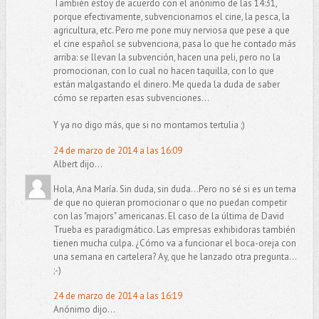
También estoy de acuerdo con el anónimo de las 14:31,
porque efectivamente, subvencionamos el cine, la pesca, la
agricultura, etc. Pero me pone muy nerviosa que pese a que
el cine español se subvenciona, pasa lo que he contado más
arriba: se llevan la subvención, hacen una peli, pero no la
promocionan, con lo cual no hacen taquilla, con lo que
están malgastando el dinero. Me queda la duda de saber
cómo se reparten esas subvenciones...
Y ya no digo más, que si no montamos tertulia ;)
24 de marzo de 2014 a las 16:09
Albert dijo...
Hola, Ana María. Sin duda, sin duda...Pero no sé si es un tema
de que no quieran promocionar o que no puedan competir
con las "majors" americanas. El caso de la última de David
Trueba es paradigmático. Las empresas exhibidoras también
tienen mucha culpa. ¿Cómo va a funcionar el boca-oreja con
una semana en cartelera? Ay, que he lanzado otra pregunta...
;-)
24 de marzo de 2014 a las 16:19
Anónimo dijo...