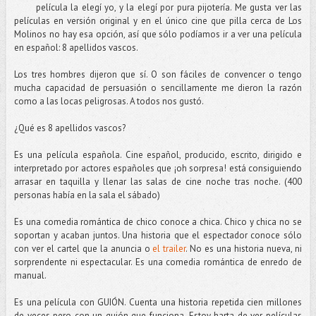
película la elegí yo, y la elegí por pura pijotería. Me gusta ver las
películas en versión original y en el único cine que pilla cerca de Los
Molinos no hay esa opción, así que sólo podíamos ir a ver una película
en español: 8 apellidos vascos.
Los tres hombres dijeron que sí. O son fáciles de convencer o tengo
mucha capacidad de persuasión o sencillamente me dieron la razón
como a las locas peligrosas. A todos nos gustó.
¿Qué es 8 apellidos vascos?
Es una película española. Cine español, producido, escrito, dirigido e
interpretado por actores españoles que ¡oh sorpresa! está consiguiendo
arrasar en taquilla y llenar las salas de cine noche tras noche. (400
personas había en la sala el sábado)
Es una comedia romántica de chico conoce a chica. Chico y chica no se
soportan y acaban juntos. Una historia que el espectador conoce sólo
con ver el cartel que la anuncia o
el trailer
. No es una historia nueva, ni
sorprendente ni espectacular. Es una comedia romántica de enredo de
manual.
Es una película con GUIÓN. Cuenta una historia repetida cien millones
de veces pero con un guión que funciona. Estoy harta de ver películas