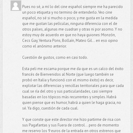
Pues no sé, a mí lo del cine español siempre me ha parecido
un poco etiqueta y no termino de entenderlo. Veo cine
español, no sé si mucho o poco, y me gusta en la medida
que me gustan las películas, ninguna diferencia con el de
otros países, algunas me cuadran y otras ni por asomo. Y no
estoy muy de acuerdo en que no haya guiones: Monzón,
Cecs Gay, Ventura Pons, Bollaín, Mateo Gil... en eso opino
como el anónimo anterior.
Cuestión de gustos, como en casi todo.
Esta peli me escama porque me da que es un calco del éxito
francés de Bienvenidos al Norte (que luego también se
probó en Italia y funcionó con el mismo éxito) es decir,
explotar las diferencias y rencillas territoriales para que cada
cual se ría del otro y sus particularidades, casi siempre
basadas en los tópicos más recurrentes y simples. Habrá
quien piense que es humor, habrá a quien le haga gracia, no
sé. Ya digo, cuestión de cada cual.
Y que conste que este director me hizo partirme de risa con
sus Pagafantas y sus Fuera de control... pero de momento
me reservo los 9 euros de la entrada en otros estrenos que