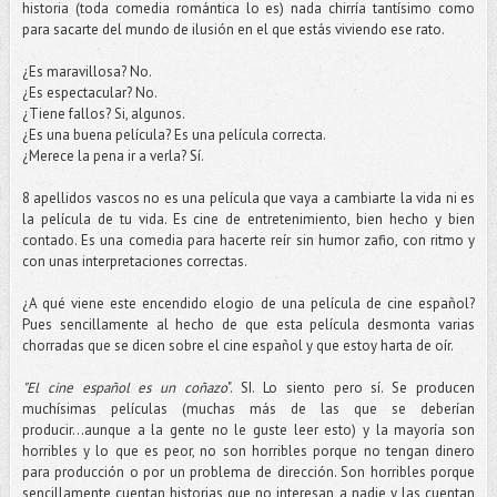
historia (toda comedia romántica lo es) nada chirría tantísimo como
para sacarte del mundo de ilusión en el que estás viviendo ese rato.
¿Es maravillosa? No.
¿Es espectacular? No.
¿Tiene fallos? Si, algunos.
¿Es una buena película? Es una película correcta.
¿Merece la pena ir a verla? Sí.
8 apellidos vascos no es una película que vaya a cambiarte la vida ni es
la película de tu vida. Es cine de entretenimiento, bien hecho y bien
contado. Es una comedia para hacerte reír sin humor zafio, con ritmo y
con unas interpretaciones correctas.
¿A qué viene este encendido elogio de una película de cine español?
Pues sencillamente al hecho de que esta película desmonta varias
chorradas que se dicen sobre el cine español y que estoy harta de oír.
"El cine español es un coñazo
". SI. Lo siento pero sí. Se producen
muchísimas películas (muchas más de las que se deberían
producir...aunque a la gente no le guste leer esto) y la mayoría son
horribles y lo que es peor, no son horribles porque no tengan dinero
para producción o por un problema de dirección. Son horribles porque
sencillamente cuentan historias que no interesan a nadie y las cuentan