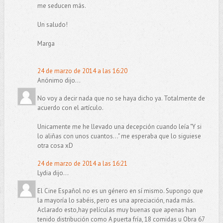
me seducen más.
Un saludo!
Marga
24 de marzo de 2014 a las 16:20
Anónimo dijo...
No voy a decir nada que no se haya dicho ya. Totalmente de
acuerdo con el artículo.
Unicamente me he llevado una decepción cuando leía "Y si
lo aliñas con unos cuantos..." me esperaba que lo siguiese
otra cosa xD
24 de marzo de 2014 a las 16:21
Lydia dijo...
El Cine Español no es un género en sí mismo. Supongo que
la mayoría lo sabéis, pero es una apreciación, nada más.
Aclarado esto,hay películas muy buenas que apenas han
tenido distribución como A puerta fría, 18 comidas u Obra 67