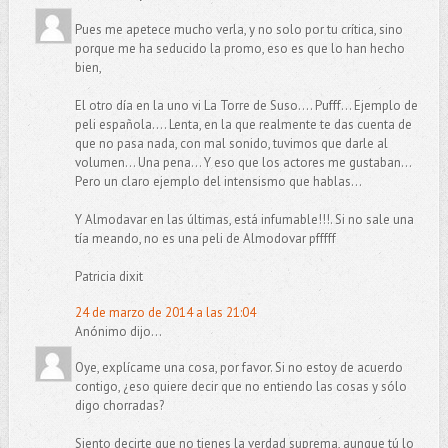
Pues me apetece mucho verla, y no solo por tu crítica, sino
porque me ha seducido la promo, eso es que lo han hecho
bien,
El otro día en la uno vi La Torre de Suso.... Pufff... Ejemplo de
peli española.... Lenta, en la que realmente te das cuenta de
que no pasa nada, con mal sonido, tuvimos que darle al
volumen... Una pena... Y eso que los actores me gustaban...
Pero un claro ejemplo del intensismo que hablas...
Y Almodavar en las últimas, está infumable!!!. Si no sale una
tía meando, no es una peli de Almodovar pfffff
Patricia dixit
24 de marzo de 2014 a las 21:04
Anónimo dijo...
Oye, explícame una cosa, por favor. Si no estoy de acuerdo
contigo, ¿eso quiere decir que no entiendo las cosas y sólo
digo chorradas?
Siento decirte que no tienes la verdad suprema, aunque tú lo