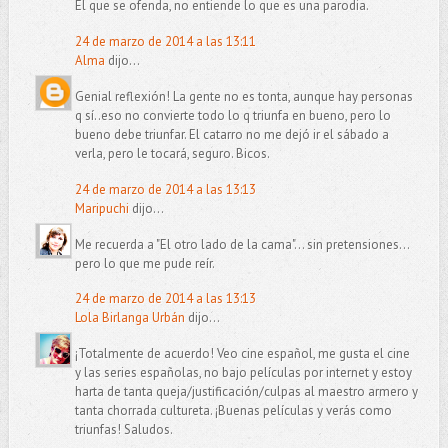
El que se ofenda, no entiende lo que es una parodia.
24 de marzo de 2014 a las 13:11
Alma
dijo...
Genial reflexión! La gente no es tonta, aunque hay personas
q sí..eso no convierte todo lo q triunfa en bueno, pero lo
bueno debe triunfar. El catarro no me dejó ir el sábado a
verla, pero le tocará, seguro. Bicos.
24 de marzo de 2014 a las 13:13
Maripuchi
dijo...
Me recuerda a "El otro lado de la cama"... sin pretensiones...
pero lo que me pude reír.
24 de marzo de 2014 a las 13:13
Lola Birlanga Urbán
dijo...
¡Totalmente de acuerdo! Veo cine español, me gusta el cine
y las series españolas, no bajo películas por internet y estoy
harta de tanta queja/justificación/culpas al maestro armero y
tanta chorrada cultureta. ¡Buenas películas y verás como
triunfas! Saludos.