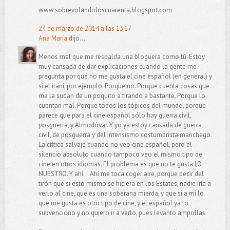
www.sobrevolandoloscuarenta.blogspot.com
24 de marzo de 2014 a las 13:17
Ana María
dijo...
Menos mal que me respalda una bloguera como tú. Estoy
muy cansada de dar explicaciones cuando la gente me
pregunta por qué no me gusta el cine español (en general) y
sí el iraní, por ejemplo. Porque no. Porque cuenta cosas que
me la sudan de un poquito a tirando a bastante. Porque lo
cuentan mal. Porque todos los tópicos del mundo, porque
parece que para el cine español sólo hay guerra civil,
posguerra, y Almodóvar. Y yo ya estoy cansada de guerra
civil, de posguerra y del intensismo costumbrista manchego.
La crítica salvaje cuando no veo cine español, pero el
silencio absoluto cuando tampoco veo el mismo tipo de
cine en otros idiomas. El problema es que no te gusta LO
NUESTRO. Y ahí... Ahí me toca coger aire, porque decir del
tirón que si esto mismo se hiciera en los Estates, nadie iría a
verlo al cine, que es una soberana mierda, y que si a mí lo
que me gusta es otro tipo de cine, y el español ya lo
subvenciono y no quiero ir a verlo, pues levanto ampollas.