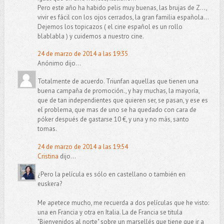
Pero este año ha habido pelis muy buenas, las brujas de Z...,
vivir es fácil con los ojos cerrados, la gran familia española...
Dejemos los topicazos ( el cine español es un rollo
blablabla ) y cuidemos a nuestro cine.
24 de marzo de 2014 a las 19:35
Anónimo dijo...
Totalmente de acuerdo. Triunfan aquellas que tienen una
buena campaña de promoción., y hay muchas, la mayoría,
que de tan independientes que quieren ser, se pasan, y ese es
el problema, que mas de uno se ha quedado con cara de
póker después de gastarse 10 €, y una y no más, santo
tomas.
24 de marzo de 2014 a las 19:54
Cristina
dijo...
¿Pero la película es sólo en castellano o también en
euskera?
Me apetece mucho, me recuerda a dos películas que he visto:
una en Francia y otra en Italia. La de Francia se titula
"Bienvenidos al norte" sobre un marsellés que tiene que ir a