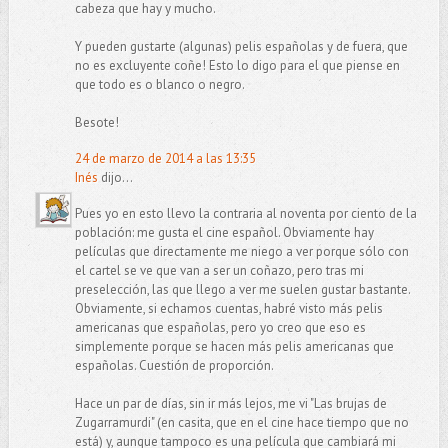
cabeza que hay y mucho.
Y pueden gustarte (algunas) pelis españolas y de fuera, que
no es excluyente coñe! Esto lo digo para el que piense en
que todo es o blanco o negro.
Besote!
24 de marzo de 2014 a las 13:35
Inés
dijo...
Pues yo en esto llevo la contraria al noventa por ciento de la
población: me gusta el cine español. Obviamente hay
películas que directamente me niego a ver porque sólo con
el cartel se ve que van a ser un coñazo, pero tras mi
preselección, las que llego a ver me suelen gustar bastante.
Obviamente, si echamos cuentas, habré visto más pelis
americanas que españolas, pero yo creo que eso es
simplemente porque se hacen más pelis americanas que
españolas. Cuestión de proporción.
Hace un par de días, sin ir más lejos, me vi "Las brujas de
Zugarramurdi" (en casita, que en el cine hace tiempo que no
está) y, aunque tampoco es una película que cambiará mi