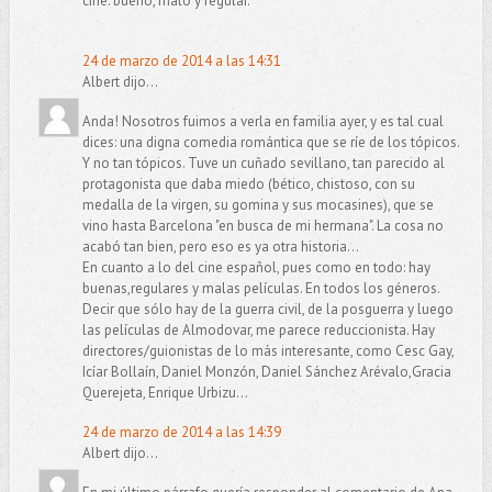
cine: bueno, malo y regular.
24 de marzo de 2014 a las 14:31
Albert dijo...
Anda! Nosotros fuimos a verla en familia ayer, y es tal cual
dices: una digna comedia romántica que se ríe de los tópicos.
Y no tan tópicos. Tuve un cuñado sevillano, tan parecido al
protagonista que daba miedo (bético, chistoso, con su
medalla de la virgen, su gomina y sus mocasines), que se
vino hasta Barcelona "en busca de mi hermana". La cosa no
acabó tan bien, pero eso es ya otra historia...
En cuanto a lo del cine español, pues como en todo: hay
buenas,regulares y malas películas. En todos los géneros.
Decir que sólo hay de la guerra civil, de la posguerra y luego
las películas de Almodovar, me parece reduccionista. Hay
directores/guionistas de lo más interesante, como Cesc Gay,
Icíar Bollaín, Daniel Monzón, Daniel Sánchez Arévalo,Gracia
Querejeta, Enrique Urbizu...
24 de marzo de 2014 a las 14:39
Albert dijo...