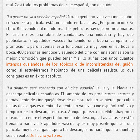
mal. Casi todo los problemas del cine español, son de guión.
"La gente no va a ver cine español
.". No. La gente no va a ver cine español
coñazo. Esta película está arrasando en las salas. ¿Por promoción? Si,
claro. Bienvenidos al mundo real, las películas hay que promocionarlas.
El cine no es una obra de caridad...es una industria y hay que
publicitarlo. 8 apellidos vascos ha tenido una buena campaña de
promoción....pero además está funcionando muy bien en el boca a
boca. 400 personas riéndose y saliendo del cine con una sonrisa son la
mejor promoción que puedes tener. Y si lo aliñas con unos cuantos
intensos quejándose de los tópicos o de inconsistencias del guión
como si estuviéramos hablando de una película realista...lo que
consigues es un éxito absoluto.
"La piratería está acabando con el cine español
". Ja, ja y ja. Nadie se
descarga películas españolas. El lamento de los productores, actores y
demás gente de cine quejándose de que su trabajo se pierde por culpa
de las descargas es mentira. La gente no va a ver cine español coñazo y
tampoco se lo descarga en casa. Aunque parezca increíble...hay poco
masoquista entre el espectador medio de descargas. Las salas se están
llenando para ver 8 apellidos vascos...y es muy posible que sea una
película muy descargada...pero las descargas no harán que no triunfe y
sea un éxito.
De hecho ya lo es.