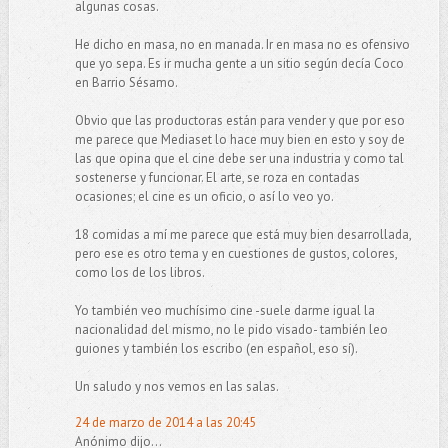
algunas cosas.
He dicho en masa, no en manada. Ir en masa no es ofensivo
que yo sepa. Es ir mucha gente a un sitio según decía Coco
en Barrio Sésamo.
Obvio que las productoras están para vender y que por eso
me parece que Mediaset lo hace muy bien en esto y soy de
las que opina que el cine debe ser una industria y como tal
sostenerse y funcionar. El arte, se roza en contadas
ocasiones; el cine es un oficio, o así lo veo yo.
18 comidas a mí me parece que está muy bien desarrollada,
pero ese es otro tema y en cuestiones de gustos, colores,
como los de los libros.
Yo también veo muchísimo cine -suele darme igual la
nacionalidad del mismo, no le pido visado- también leo
guiones y también los escribo (en español, eso sí).
Un saludo y nos vemos en las salas.
24 de marzo de 2014 a las 20:45
Anónimo dijo...