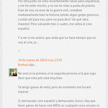
Por otra parte, he visto recientemente varias pelis españolas,
y me he reído mucho, y no las he visto a punta de pistola.
Eran de risa, no eran de la guerra civil, contaban
medianamente bien la historia, tenían algún golpe gracioso,
y están ahí para eso, pero no para decir "oh qué obra
maestra". Pero salvando tres o cuatro, me sobra el cine
español.
Y a ver si me animo, que anda que no hace tiempo que no
voy al cine, jo...
:*
24 de marzo de 2014 a las 13:20
Burbuja
dijo...
No eres ni la primera, ni la segunda persona a la que oigo
decir que esta peli está muy bien.
Ya tengo ganas de verla, pero de momento me tocará
esperar.
Si, demasiado cine español y demasiados lloros. Hay que
tener ganas de hacer cine BIEN, no cualquier cosa sin pies ni