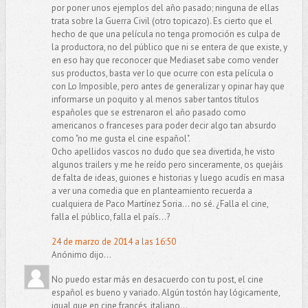
por poner unos ejemplos del año pasado; ninguna de ellas
trata sobre la Guerra Civil (otro topicazo). Es cierto que el
hecho de que una película no tenga promoción es culpa de
la productora, no del público que ni se entera de que existe, y
en eso hay que reconocer que Mediaset sabe como vender
sus productos, basta ver lo que ocurre con esta película o
con Lo Imposible, pero antes de generalizar y opinar hay que
informarse un poquito y al menos saber tantos títulos
españoles que se estrenaron el año pasado como
americanos o franceses para poder decir algo tan absurdo
como "no me gusta el cine español".
Ocho apellidos vascos no dudo que sea divertida, he visto
algunos trailers y me he reído pero sinceramente, os quejáis
de falta de ideas, guiones e historias y luego acudís en masa
a ver una comedia que en planteamiento recuerda a
cualquiera de Paco Martínez Soria... no sé. ¿Falla el cine,
falla el público, falla el país...?
24 de marzo de 2014 a las 16:50
Anónimo dijo...
No puedo estar más en desacuerdo con tu post, el cine
español es bueno y variado. Algún tostón hay lógicamente,
igual que en cine francés, italiano...