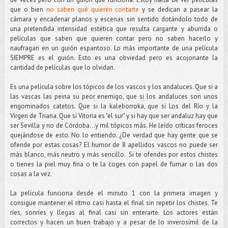
que o bien
no saben qué quieren contarte
y se dedican a pasear la
cámara y encadenar planos y escenas sin sentido dotándolo todo de
una pretendida intensidad estética que resulta cargante y aburrida o
películas que saben que quieren contar pero no saben hacerlo y
naufragan en un guión espantoso. Lo más importante de una película
SIEMPRE es el guión. Esto es una obviedad pero es acojonante la
cantidad de películas que lo olvidan.
Es una película sobre los tópicos de los vascos y los andaluces. Que si a
las vascas las peina su peor enemigo, que si los andaluces son unos
engominados catetos. Que si la kaleborroka, que si Los del Río y la
Virgen de Triana. Que si Vitoria es "el sur" y si hay que ser andaluz hay que
ser Sevilla y no de Córdoba...y mil tópicos más. He leído críticas feroces
quejándose de esto. No lo entiendo. ¿De verdad que hay gente que se
ofende por estas cosas? El humor de 8 apellidos vascos no puede ser
más blanco, más neutro y más sencillo. Si te ofendes por estos chistes
o tienes la piel muy fina o te la coges con papel de fumar o las dos
cosas a la vez.
La película funciona desde el minuto 1 con la primera imagen y
consigue mantener el ritmo casi hasta el final sin repetir los chistes. Te
ríes, sonríes y llegas al final casi sin enterarte. Los actores están
correctos y hacen un buen trabajo y a pesar de lo inverosímil de la