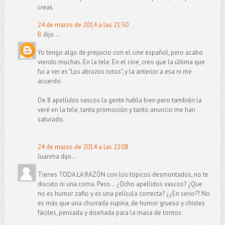
creas.
24 de marzo de 2014 a las 21:50
B
dijo...
Yo tengo algo de prejuicio con el cine español, pero acabo
viendo muchas. En la tele. En el cine, creo que la última que
fui a ver es "Los abrazos rotos", y la anterior a esa ni me
acuerdo.
De 8 apellidos vascos la gente habla bien pero también la
veré en la tele, tanta promoción y tanto anuncio me han
saturado.
24 de marzo de 2014 a las 22:08
Juanma dijo...
Tienes TODA LA RAZÓN con los tópicos desmontados, no te
discuto ni una coma. Pero... ¿Ocho apellidos vascos? ¿Que
no es humor zafio y es una película correcta? ¿¿En serio?? No
es más que una chorrada supina, de humor grueso y chistes
fáciles, pensada y diseñada para la masa de tontos.