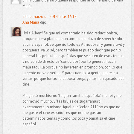
En mi último párrafo quería responder al comentario de Ana
María.
24 de marzo de 2014 a las 15:18
Ana María
dijo...
Hola Albert! Sé que mi comentario ha sido reduccionista,
porque no era plan de marcarme un pedazo de speech sobre
el cine español. Sé que no todo es Almodóvar, y guerra civil y
posguerra, ya lo sé, pero también te puedo decir que por lo
general las películas españolas que se salen de esos temas
y no son de directores "conocidos", por lo general hacen
mala taquilla porque no invierten en promoción, con lo que
la gente no va a verlas. Y para cuando la gente quiere ir a
verlas, porque funciona el boca-oreja, ya las han quitado del
cine.
Me gustó muchísimo "la gran familia española", me reí y me
conmovió mucho, y "las brujas de zugarramurdi"
exactamente lo mismo, igual que "celda 211". no es que no
me guste el cine español, es que no me gustan
determinados temas y cómo los toca y banaliza el cine
español.