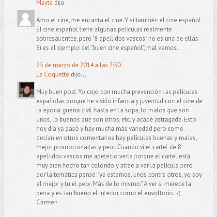
Mayte
dijo...
Amo el cine, me encanta el cine. Y sí también el cine español.
El cine español tiene algunas películas realmente
sobresalientes, pero "8 apellidos vascos" no es una de ellas.
Si es el ejemplo del "buen cine español", mal vamos.
25 de marzo de 2014 a las 7:50
La Coquette
dijo...
Muy buen post. Yo cojo con mucha prevención las películas
españolas porque he vivido infancia y juventud con el cine de
la época: guerra civil hasta en la sopa, lo malos que son
unos, lo buenos que son otros, etc. y acabé astragada. Esto
hoy día ya pasó y hay mucha más variedad pero como
decían en otros comentarios hay películas buenas y malas,
mejor promocionadas y peor. Cuando vi el cartel de 8
apellidos vascos me apetecio verla porque el cartel está
muy bien hecho tan colorido y atrae a ver la película pero
por la temática pensé: "ya estamos, unos contra otros, yo soy
el mejor y tu el peor. Más de lo mismo." A ver si merece la
pena y es tan bueno el interior como el envoltorio. :-)
Carmen