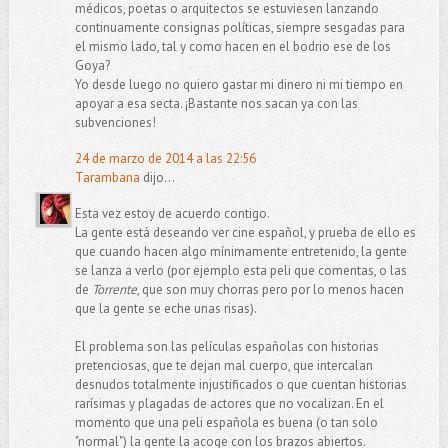
médicos, poetas o arquitectos se estuviesen lanzando
continuamente consignas políticas, siempre sesgadas para
el mismo lado, tal y como hacen en el bodrio ese de los
Goya?
Yo desde luego no quiero gastar mi dinero ni mi tiempo en
apoyar a esa secta. ¡Bastante nos sacan ya con las
subvenciones!
24 de marzo de 2014 a las 22:56
Tarambana
dijo...
Esta vez estoy de acuerdo contigo.
La gente está deseando ver cine español, y prueba de ello es
que cuando hacen algo mínimamente entretenido, la gente
se lanza a verlo (por ejemplo esta peli que comentas, o las
de
Torrente
, que son muy chorras pero por lo menos hacen
que la gente se eche unas risas).
El problema son las películas españolas con historias
pretenciosas, que te dejan mal cuerpo, que intercalan
desnudos totalmente injustificados o que cuentan historias
rarísimas y plagadas de actores que no vocalizan. En el
momento que una peli española es buena (o tan solo
"normal") la gente la acoge con los brazos abiertos.