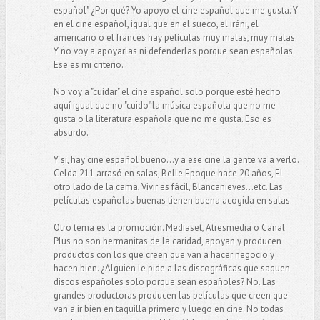
español" ¿Por qué? Yo apoyo el cine español que me gusta. Y
en el cine español, igual que en el sueco, el iráni, el
americano o el francés hay películas muy malas, muy malas.
Y no voy a apoyarlas ni defenderlas porque sean españolas.
Ese es mi criterio.
No voy a "cuidar" el cine español solo porque esté hecho
aquí igual que no "cuido" la música española que no me
gusta o la literatura española que no me gusta. Eso es
absurdo.
Y sí, hay cine español bueno...y a ese cine la gente va a verlo.
Celda 211 arrasó en salas, Belle Epoque hace 20 años, El
otro lado de la cama, Vivir es fácil, Blancanieves...etc. Las
películas españolas buenas tienen buena acogida en salas.
Otro tema es la promoción. Mediaset, Atresmedia o Canal
Plus no son hermanitas de la caridad, apoyan y producen
productos con los que creen que van a hacer negocio y
hacen bien. ¿Alguien le pide a las discográficas que saquen
discos españoles solo porque sean españoles? No. Las
grandes productoras producen las películas que creen que
van a ir bien en taquilla primero y luego en cine. No todas