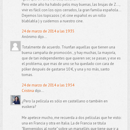
Pero este año ha habido pelis muy buenas, las brujas de Z...,
vivir es fácil con los ojos cerrados, la gran familia española...
Dejemos los topicazos ( el cine español es un rollo
blablabla ) y cuidemos a nuestro cine.
24 de marzo de 2014 a las 19:35
Anónimo dijo...
Totalmente de acuerdo. Triunfan aquellas que tienen una
buena campaña de promoción., y hay muchas, la mayoría,
que de tan independientes que quieren ser, se pasan, y ese es
el problema, que mas de uno se ha quedado con cara de
póker después de gastarse 10 €, y una y no más, santo
tomas.
24 de marzo de 2014 a las 19:54
Cristina
dijo...
¿Pero la película es sólo en castellano o también en
euskera?
Me apetece mucho, me recuerda a dos películas que he visto:
una en Francia y otra en Italia. La de Francia se titula
"Bienvenidos al norte" sobre un marsellés que tiene que ir a