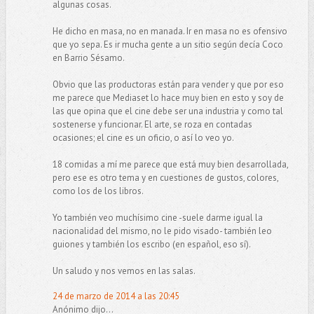
algunas cosas.
He dicho en masa, no en manada. Ir en masa no es ofensivo
que yo sepa. Es ir mucha gente a un sitio según decía Coco
en Barrio Sésamo.
Obvio que las productoras están para vender y que por eso
me parece que Mediaset lo hace muy bien en esto y soy de
las que opina que el cine debe ser una industria y como tal
sostenerse y funcionar. El arte, se roza en contadas
ocasiones; el cine es un oficio, o así lo veo yo.
18 comidas a mí me parece que está muy bien desarrollada,
pero ese es otro tema y en cuestiones de gustos, colores,
como los de los libros.
Yo también veo muchísimo cine -suele darme igual la
nacionalidad del mismo, no le pido visado- también leo
guiones y también los escribo (en español, eso sí).
Un saludo y nos vemos en las salas.
24 de marzo de 2014 a las 20:45
Anónimo dijo...