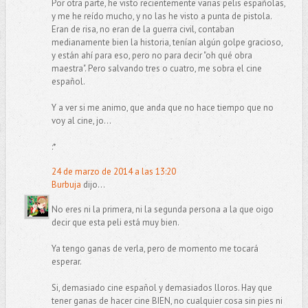
Por otra parte, he visto recientemente varias pelis españolas,
y me he reído mucho, y no las he visto a punta de pistola.
Eran de risa, no eran de la guerra civil, contaban
medianamente bien la historia, tenían algún golpe gracioso,
y están ahí para eso, pero no para decir "oh qué obra
maestra". Pero salvando tres o cuatro, me sobra el cine
español.
Y a ver si me animo, que anda que no hace tiempo que no
voy al cine, jo...
:*
24 de marzo de 2014 a las 13:20
Burbuja
dijo...
No eres ni la primera, ni la segunda persona a la que oigo
decir que esta peli está muy bien.
Ya tengo ganas de verla, pero de momento me tocará
esperar.
Si, demasiado cine español y demasiados lloros. Hay que
tener ganas de hacer cine BIEN, no cualquier cosa sin pies ni