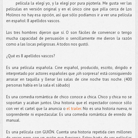
película la elegí yo, y la elegí por pura pijotería. Me gusta ver las
películas en versión original y en el único cine que pilla cerca de Los
Molinos no hay esa opción, así que sólo podíamos ir a ver una película
en español: 8 apellidos vascos.
Los tres hombres dijeron que sí. O son fáciles de convencer o tengo
mucha capacidad de persuasión o sencillamente me dieron la razón
como a las locas peligrosas. A todos nos gustó.
¿Qué es 8 apellidos vascos?
Es una película española. Cine español, producido, escrito, dirigido e
interpretado por actores españoles que ¡oh sorpresa! está consiguiendo
arrasar en taquilla y llenar las salas de cine noche tras noche. (400
personas había en la sala el sábado)
Es una comedia romántica de chico conoce a chica. Chico y chica no se
soportan y acaban juntos. Una historia que el espectador conoce sólo
con ver el cartel que la anuncia o
el trailer
. No es una historia nueva, ni
sorprendente ni espectacular. Es una comedia romántica de enredo de
manual.
Es una película con GUIÓN. Cuenta una historia repetida cien millones
de veces pero con un guión que funciona. Estoy harta de ver películas