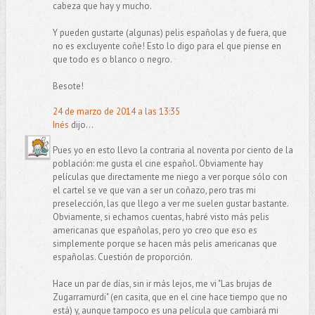
cabeza que hay y mucho.
Y pueden gustarte (algunas) pelis españolas y de fuera, que
no es excluyente coñe! Esto lo digo para el que piense en
que todo es o blanco o negro.
Besote!
24 de marzo de 2014 a las 13:35
Inés
dijo...
Pues yo en esto llevo la contraria al noventa por ciento de la
población: me gusta el cine español. Obviamente hay
películas que directamente me niego a ver porque sólo con
el cartel se ve que van a ser un coñazo, pero tras mi
preselección, las que llego a ver me suelen gustar bastante.
Obviamente, si echamos cuentas, habré visto más pelis
americanas que españolas, pero yo creo que eso es
simplemente porque se hacen más pelis americanas que
españolas. Cuestión de proporción.
Hace un par de días, sin ir más lejos, me vi "Las brujas de
Zugarramurdi" (en casita, que en el cine hace tiempo que no
está) y, aunque tampoco es una película que cambiará mi