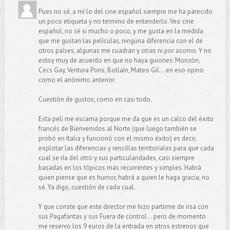
Pues no sé, a mí lo del cine español siempre me ha parecido
un poco etiqueta y no termino de entenderlo. Veo cine
español, no sé si mucho o poco, y me gusta en la medida
que me gustan las películas, ninguna diferencia con el de
otros países, algunas me cuadran y otras ni por asomo. Y no
estoy muy de acuerdo en que no haya guiones: Monzón,
Cecs Gay, Ventura Pons, Bollaín, Mateo Gil... en eso opino
como el anónimo anterior.
Cuestión de gustos, como en casi todo.
Esta peli me escama porque me da que es un calco del éxito
francés de Bienvenidos al Norte (que luego también se
probó en Italia y funcionó con el mismo éxito) es decir,
explotar las diferencias y rencillas territoriales para que cada
cual se ría del otro y sus particularidades, casi siempre
basadas en los tópicos más recurrentes y simples. Habrá
quien piense que es humor, habrá a quien le haga gracia, no
sé. Ya digo, cuestión de cada cual.
Y que conste que este director me hizo partirme de risa con
sus Pagafantas y sus Fuera de control... pero de momento
me reservo los 9 euros de la entrada en otros estrenos que