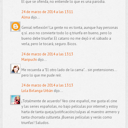
El que se ofenda, no entiende lo que es una parodia.
24 de marzo de 2014 a las 13:11
Alma
dijo...
Genial reflexión! La gente no es tonta, aunque hay personas
q sí..eso no convierte todo lo q triunfa en bueno, pero lo
bueno debe triunfar. El catarro no me dejó ir el sábado a
verla, pero le tocará, seguro. Bicos.
24 de marzo de 2014 a las 13:13
Maripuchi
dijo...
Me recuerda a "El otro lado de la cama"... sin pretensiones...
pero lo que me pude reír.
24 de marzo de 2014 a las 13:13
Lola Birlanga Urbán
dijo...
¡Totalmente de acuerdo! Veo cine español, me gusta el cine
y las series españolas, no bajo películas por internet y estoy
harta de tanta queja/justificación/culpas al maestro armero y
tanta chorrada cultureta. ¡Buenas películas y verás como
triunfas! Saludos.