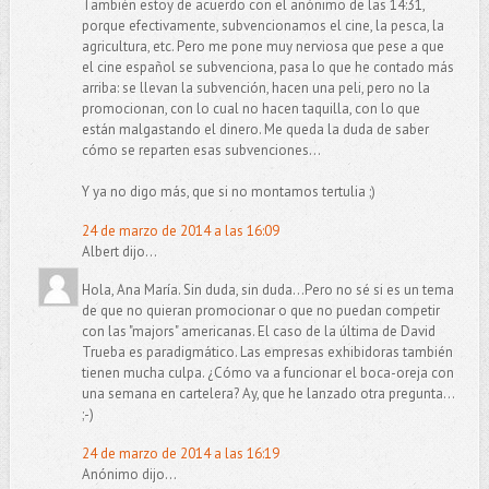
También estoy de acuerdo con el anónimo de las 14:31,
porque efectivamente, subvencionamos el cine, la pesca, la
agricultura, etc. Pero me pone muy nerviosa que pese a que
el cine español se subvenciona, pasa lo que he contado más
arriba: se llevan la subvención, hacen una peli, pero no la
promocionan, con lo cual no hacen taquilla, con lo que
están malgastando el dinero. Me queda la duda de saber
cómo se reparten esas subvenciones...
Y ya no digo más, que si no montamos tertulia ;)
24 de marzo de 2014 a las 16:09
Albert dijo...
Hola, Ana María. Sin duda, sin duda...Pero no sé si es un tema
de que no quieran promocionar o que no puedan competir
con las "majors" americanas. El caso de la última de David
Trueba es paradigmático. Las empresas exhibidoras también
tienen mucha culpa. ¿Cómo va a funcionar el boca-oreja con
una semana en cartelera? Ay, que he lanzado otra pregunta...
;-)
24 de marzo de 2014 a las 16:19
Anónimo dijo...