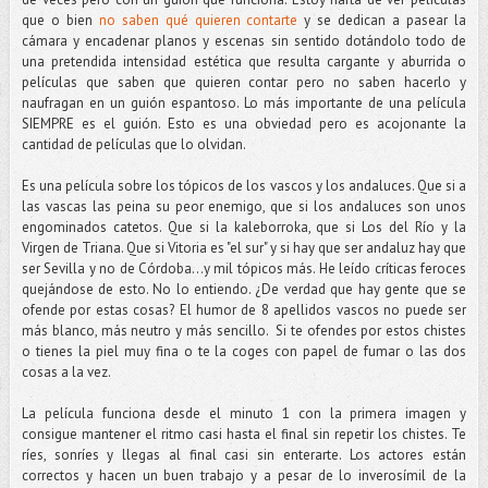
que o bien
no saben qué quieren contarte
y se dedican a pasear la
cámara y encadenar planos y escenas sin sentido dotándolo todo de
una pretendida intensidad estética que resulta cargante y aburrida o
películas que saben que quieren contar pero no saben hacerlo y
naufragan en un guión espantoso. Lo más importante de una película
SIEMPRE es el guión. Esto es una obviedad pero es acojonante la
cantidad de películas que lo olvidan.
Es una película sobre los tópicos de los vascos y los andaluces. Que si a
las vascas las peina su peor enemigo, que si los andaluces son unos
engominados catetos. Que si la kaleborroka, que si Los del Río y la
Virgen de Triana. Que si Vitoria es "el sur" y si hay que ser andaluz hay que
ser Sevilla y no de Córdoba...y mil tópicos más. He leído críticas feroces
quejándose de esto. No lo entiendo. ¿De verdad que hay gente que se
ofende por estas cosas? El humor de 8 apellidos vascos no puede ser
más blanco, más neutro y más sencillo. Si te ofendes por estos chistes
o tienes la piel muy fina o te la coges con papel de fumar o las dos
cosas a la vez.
La película funciona desde el minuto 1 con la primera imagen y
consigue mantener el ritmo casi hasta el final sin repetir los chistes. Te
ríes, sonríes y llegas al final casi sin enterarte. Los actores están
correctos y hacen un buen trabajo y a pesar de lo inverosímil de la