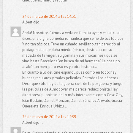
cine: bueno, malo y regular.
24 de marzo de 2014 a las 14:31
Albert dijo...
Anda! Nosotros fuimos a verla en familia ayer, y es tal cual
dices: una digna comedia romántica que se ríe de los tópicos.
Y no tan tópicos. Tuve un cuñado sevillano, tan parecido al
protagonista que daba miedo (bético, chistoso, con su
medalla de la virgen, su gomina y sus mocasines), que se
vino hasta Barcelona "en busca de mi hermana". La cosa no
acabó tan bien, pero eso es ya otra historia...
En cuanto a lo del cine español, pues como en todo: hay
buenas,regulares y malas películas. En todos los géneros.
Decir que sólo hay de la guerra civil, de la posguerra y luego
las películas de Almodovar, me parece reduccionista. Hay
directores/guionistas de lo más interesante, como Cesc Gay,
Icíar Bollaín, Daniel Monzón, Daniel Sánchez Arévalo,Gracia
Querejeta, Enrique Urbizu...
24 de marzo de 2014 a las 14:39
Albert dijo...