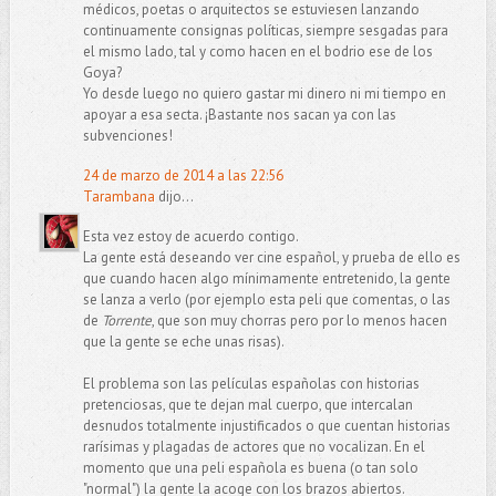
médicos, poetas o arquitectos se estuviesen lanzando
continuamente consignas políticas, siempre sesgadas para
el mismo lado, tal y como hacen en el bodrio ese de los
Goya?
Yo desde luego no quiero gastar mi dinero ni mi tiempo en
apoyar a esa secta. ¡Bastante nos sacan ya con las
subvenciones!
24 de marzo de 2014 a las 22:56
Tarambana
dijo...
Esta vez estoy de acuerdo contigo.
La gente está deseando ver cine español, y prueba de ello es
que cuando hacen algo mínimamente entretenido, la gente
se lanza a verlo (por ejemplo esta peli que comentas, o las
de
Torrente
, que son muy chorras pero por lo menos hacen
que la gente se eche unas risas).
El problema son las películas españolas con historias
pretenciosas, que te dejan mal cuerpo, que intercalan
desnudos totalmente injustificados o que cuentan historias
rarísimas y plagadas de actores que no vocalizan. En el
momento que una peli española es buena (o tan solo
"normal") la gente la acoge con los brazos abiertos.