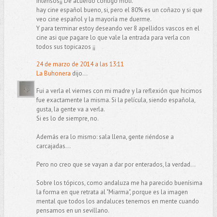
intensos¡¡ De acuerdo contigo moli.
hay cine español bueno, si, pero el 80% es un coñazo y si que
veo cine español y la mayoría me duerme.
Y para terminar estoy deseando ver 8 apellidos vascos en el
cine asi que pagare lo que vale la entrada para verla con
todos sus topicazos ¡¡
24 de marzo de 2014 a las 13:11
La Buhonera
dijo...
Fui a verla el viernes con mi madre y la reflexión que hicimos
fue exactamente la misma. Si la película, siendo española,
gusta, la gente va a verla.
Si es lo de siempre, no.
Además era lo mismo: sala llena, gente riéndose a
carcajadas...
Pero no creo que se vayan a dar por enterados, la verdad...
Sobre los tópicos, como andaluza me ha parecido buenísima
la forma en que retrata al "Miarma", porque es la imagen
mental que todos los andaluces tenemos en mente cuando
pensamos en un sevillano.