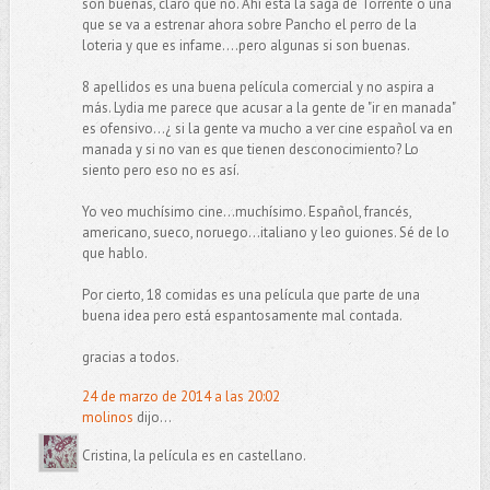
son buenas, claro que no. Ahí está la saga de Torrente o una
que se va a estrenar ahora sobre Pancho el perro de la
loteria y que es infame....pero algunas si son buenas.
8 apellidos es una buena película comercial y no aspira a
más. Lydia me parece que acusar a la gente de "ir en manada"
es ofensivo...¿ si la gente va mucho a ver cine español va en
manada y si no van es que tienen desconocimiento? Lo
siento pero eso no es así.
Yo veo muchísimo cine...muchísimo. Español, francés,
americano, sueco, noruego...italiano y leo guiones. Sé de lo
que hablo.
Por cierto, 18 comidas es una película que parte de una
buena idea pero está espantosamente mal contada.
gracias a todos.
24 de marzo de 2014 a las 20:02
molinos
dijo...
Cristina, la película es en castellano.