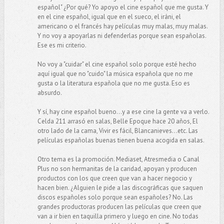
español" ¿Por qué? Yo apoyo el cine español que me gusta. Y
en el cine español, igual que en el sueco, el iráni, el
americano o el francés hay películas muy malas, muy malas.
Y no voy a apoyarlas ni defenderlas porque sean españolas.
Ese es mi criterio.
No voy a "cuidar" el cine español solo porque esté hecho
aquí igual que no "cuido" la música española que no me
gusta o la literatura española que no me gusta. Eso es
absurdo.
Y sí, hay cine español bueno...y a ese cine la gente va a verlo.
Celda 211 arrasó en salas, Belle Epoque hace 20 años, El
otro lado de la cama, Vivir es fácil, Blancanieves...etc. Las
películas españolas buenas tienen buena acogida en salas.
Otro tema es la promoción. Mediaset, Atresmedia o Canal
Plus no son hermanitas de la caridad, apoyan y producen
productos con los que creen que van a hacer negocio y
hacen bien. ¿Alguien le pide a las discográficas que saquen
discos españoles solo porque sean españoles? No. Las
grandes productoras producen las películas que creen que
van a ir bien en taquilla primero y luego en cine. No todas