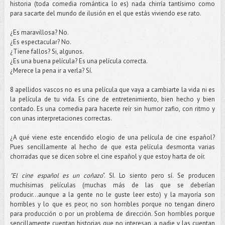
historia (toda comedia romántica lo es) nada chirría tantísimo como
para sacarte del mundo de ilusión en el que estás viviendo ese rato.
¿Es maravillosa? No.
¿Es espectacular? No.
¿Tiene fallos? Si, algunos.
¿Es una buena película? Es una película correcta.
¿Merece la pena ir a verla? Sí.
8 apellidos vascos no es una película que vaya a cambiarte la vida ni es
la película de tu vida. Es cine de entretenimiento, bien hecho y bien
contado. Es una comedia para hacerte reír sin humor zafio, con ritmo y
con unas interpretaciones correctas.
¿A qué viene este encendido elogio de una película de cine español?
Pues sencillamente al hecho de que esta película desmonta varias
chorradas que se dicen sobre el cine español y que estoy harta de oír.
"El cine español es un coñazo
". SI. Lo siento pero sí. Se producen
muchísimas películas (muchas más de las que se deberían
producir...aunque a la gente no le guste leer esto) y la mayoría son
horribles y lo que es peor, no son horribles porque no tengan dinero
para producción o por un problema de dirección. Son horribles porque
sencillamente cuentan historias que no interesan a nadie y las cuentan