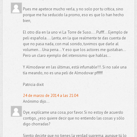
Pues me apetece mucho verla, y no solo por tu crítica, sino
porque me ha seducido la promo, eso es que lo han hecho
bien,
El otro día en la uno vi La Torre de Suso.... Pufff... Ejemplo de
peli española.... Lenta, en la que realmente te das cuenta de
que no pasa nada, con mal sonido, tuvimos que darle al
volumen... Una pena... Y eso que los actores me gustaban...
Pero un claro ejemplo del intensismo que hablas...
Y Almodavar en las últimas, está infumable!!!. Si no sale una
tía meando, no es una peli de Almodovar pfffff
Patricia dixit
24 de marzo de 2014 a las 21:04
Anónimo dijo...
Oye, explícame una cosa, por favor. Si no estoy de acuerdo
contigo, ¿eso quiere decir que no entiendo las cosas y sólo
digo chorradas?
Siento decirte que no tienes la verdad suprema, aunque tú lo