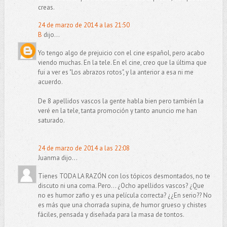
creas.
24 de marzo de 2014 a las 21:50
B
dijo...
Yo tengo algo de prejuicio con el cine español, pero acabo
viendo muchas. En la tele. En el cine, creo que la última que
fui a ver es "Los abrazos rotos", y la anterior a esa ni me
acuerdo.
De 8 apellidos vascos la gente habla bien pero también la
veré en la tele, tanta promoción y tanto anuncio me han
saturado.
24 de marzo de 2014 a las 22:08
Juanma dijo...
Tienes TODA LA RAZÓN con los tópicos desmontados, no te
discuto ni una coma. Pero... ¿Ocho apellidos vascos? ¿Que
no es humor zafio y es una película correcta? ¿¿En serio?? No
es más que una chorrada supina, de humor grueso y chistes
fáciles, pensada y diseñada para la masa de tontos.