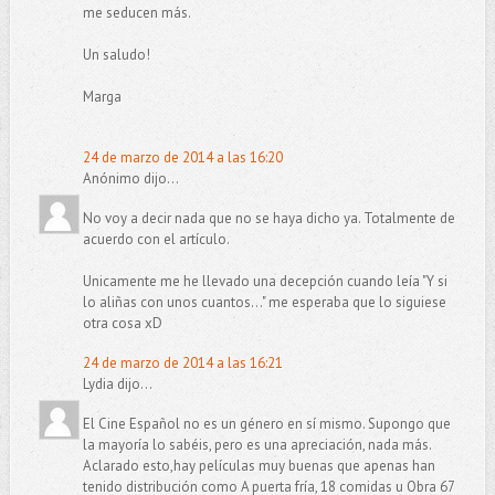
me seducen más.
Un saludo!
Marga
24 de marzo de 2014 a las 16:20
Anónimo dijo...
No voy a decir nada que no se haya dicho ya. Totalmente de
acuerdo con el artículo.
Unicamente me he llevado una decepción cuando leía "Y si
lo aliñas con unos cuantos..." me esperaba que lo siguiese
otra cosa xD
24 de marzo de 2014 a las 16:21
Lydia dijo...
El Cine Español no es un género en sí mismo. Supongo que
la mayoría lo sabéis, pero es una apreciación, nada más.
Aclarado esto,hay películas muy buenas que apenas han
tenido distribución como A puerta fría, 18 comidas u Obra 67