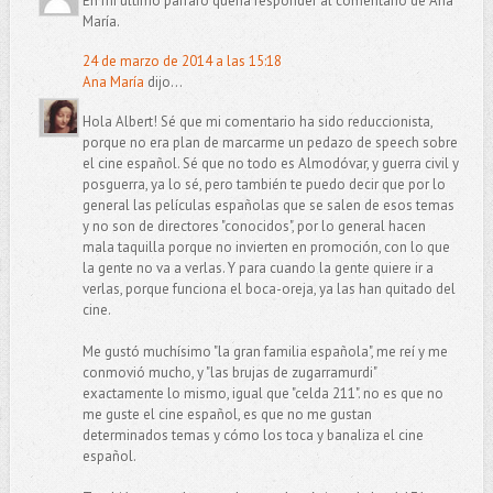
En mi último párrafo quería responder al comentario de Ana
María.
24 de marzo de 2014 a las 15:18
Ana María
dijo...
Hola Albert! Sé que mi comentario ha sido reduccionista,
porque no era plan de marcarme un pedazo de speech sobre
el cine español. Sé que no todo es Almodóvar, y guerra civil y
posguerra, ya lo sé, pero también te puedo decir que por lo
general las películas españolas que se salen de esos temas
y no son de directores "conocidos", por lo general hacen
mala taquilla porque no invierten en promoción, con lo que
la gente no va a verlas. Y para cuando la gente quiere ir a
verlas, porque funciona el boca-oreja, ya las han quitado del
cine.
Me gustó muchísimo "la gran familia española", me reí y me
conmovió mucho, y "las brujas de zugarramurdi"
exactamente lo mismo, igual que "celda 211". no es que no
me guste el cine español, es que no me gustan
determinados temas y cómo los toca y banaliza el cine
español.