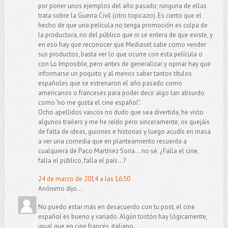
por poner unos ejemplos del año pasado; ninguna de ellas
trata sobre la Guerra Civil (otro topicazo). Es cierto que el
hecho de que una película no tenga promoción es culpa de
la productora, no del público que ni se entera de que existe, y
en eso hay que reconocer que Mediaset sabe como vender
sus productos, basta ver lo que ocurre con esta película o
con Lo Imposible, pero antes de generalizar y opinar hay que
informarse un poquito y al menos saber tantos títulos
españoles que se estrenaron el año pasado como
americanos o franceses para poder decir algo tan absurdo
como "no me gusta el cine español".
Ocho apellidos vascos no dudo que sea divertida, he visto
algunos trailers y me he reído pero sinceramente, os quejáis
de falta de ideas, guiones e historias y luego acudís en masa
a ver una comedia que en planteamiento recuerda a
cualquiera de Paco Martínez Soria... no sé. ¿Falla el cine,
falla el público, falla el país...?
24 de marzo de 2014 a las 16:50
Anónimo dijo...
No puedo estar más en desacuerdo con tu post, el cine
español es bueno y variado. Algún tostón hay lógicamente,
igual que en cine francés, italiano...