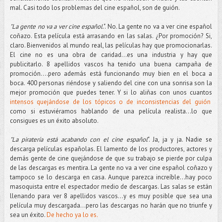
mal. Casi todo los problemas del cine español, son de guión.
"La gente no va a ver cine español
.". No. La gente no va a ver cine español
coñazo. Esta película está arrasando en las salas. ¿Por promoción? Si,
claro. Bienvenidos al mundo real, las películas hay que promocionarlas.
El cine no es una obra de caridad...es una industria y hay que
publicitarlo. 8 apellidos vascos ha tenido una buena campaña de
promoción....pero además está funcionando muy bien en el boca a
boca. 400 personas riéndose y saliendo del cine con una sonrisa son la
mejor promoción que puedes tener. Y si lo aliñas con unos cuantos
intensos quejándose de los tópicos o de inconsistencias del guión
como si estuviéramos hablando de una película realista...lo que
consigues es un éxito absoluto.
"La piratería está acabando con el cine español
". Ja, ja y ja. Nadie se
descarga películas españolas. El lamento de los productores, actores y
demás gente de cine quejándose de que su trabajo se pierde por culpa
de las descargas es mentira. La gente no va a ver cine español coñazo y
tampoco se lo descarga en casa. Aunque parezca increíble...hay poco
masoquista entre el espectador medio de descargas. Las salas se están
llenando para ver 8 apellidos vascos...y es muy posible que sea una
película muy descargada...pero las descargas no harán que no triunfe y
sea un éxito.
De hecho ya lo es.