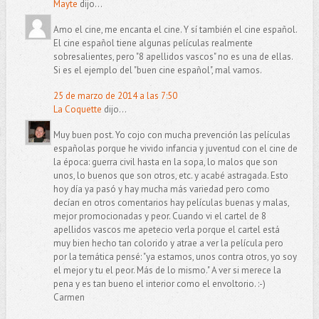
Mayte
dijo...
Amo el cine, me encanta el cine. Y sí también el cine español.
El cine español tiene algunas películas realmente
sobresalientes, pero "8 apellidos vascos" no es una de ellas.
Si es el ejemplo del "buen cine español", mal vamos.
25 de marzo de 2014 a las 7:50
La Coquette
dijo...
Muy buen post. Yo cojo con mucha prevención las películas
españolas porque he vivido infancia y juventud con el cine de
la época: guerra civil hasta en la sopa, lo malos que son
unos, lo buenos que son otros, etc. y acabé astragada. Esto
hoy día ya pasó y hay mucha más variedad pero como
decían en otros comentarios hay películas buenas y malas,
mejor promocionadas y peor. Cuando vi el cartel de 8
apellidos vascos me apetecio verla porque el cartel está
muy bien hecho tan colorido y atrae a ver la película pero
por la temática pensé: "ya estamos, unos contra otros, yo soy
el mejor y tu el peor. Más de lo mismo." A ver si merece la
pena y es tan bueno el interior como el envoltorio. :-)
Carmen