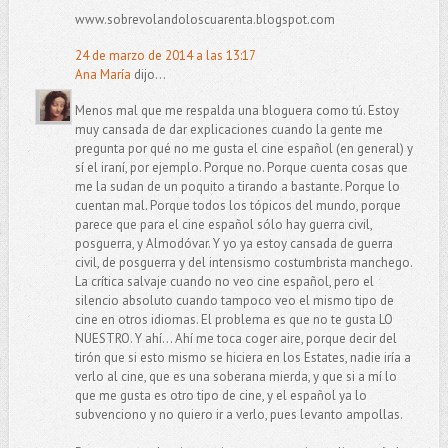
www.sobrevolandoloscuarenta.blogspot.com
24 de marzo de 2014 a las 13:17
Ana María
dijo...
Menos mal que me respalda una bloguera como tú. Estoy
muy cansada de dar explicaciones cuando la gente me
pregunta por qué no me gusta el cine español (en general) y
sí el iraní, por ejemplo. Porque no. Porque cuenta cosas que
me la sudan de un poquito a tirando a bastante. Porque lo
cuentan mal. Porque todos los tópicos del mundo, porque
parece que para el cine español sólo hay guerra civil,
posguerra, y Almodóvar. Y yo ya estoy cansada de guerra
civil, de posguerra y del intensismo costumbrista manchego.
La crítica salvaje cuando no veo cine español, pero el
silencio absoluto cuando tampoco veo el mismo tipo de
cine en otros idiomas. El problema es que no te gusta LO
NUESTRO. Y ahí... Ahí me toca coger aire, porque decir del
tirón que si esto mismo se hiciera en los Estates, nadie iría a
verlo al cine, que es una soberana mierda, y que si a mí lo
que me gusta es otro tipo de cine, y el español ya lo
subvenciono y no quiero ir a verlo, pues levanto ampollas.