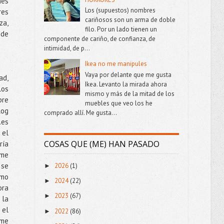
nes
Los (supuestos) nombres
res
cariñosos son un arma de doble
za,
filo. Por un lado tienen un
 de
componente de cariño, de confianza, de
intimidad, de p...
Ikea no me manipules
Vaya por delante que me gusta
ad,
Ikea. Levanto la mirada ahora
los
mismo y más de la mitad de los
pre
muebles que veo los he
log
comprado allí. Me gusta...
.es
 el
COSAS QUE (ME) HAN PASADO
ría
 me
 se
2026
(1)
►
omo
2024
(22)
►
ora
2023
(67)
►
 la
 el
2022
(86)
►
 me