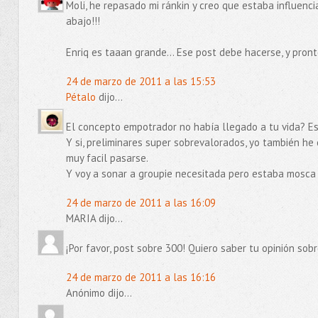
Moli, he repasado mi ránkin y creo que estaba influenc
abajo!!!
Enriq es taaan grande... Ese post debe hacerse, y pront
24 de marzo de 2011 a las 15:53
Pétalo
dijo...
El concepto empotrador no había llegado a tu vida? E
Y si, preliminares super sobrevalorados, yo también he 
muy facil pasarse.
Y voy a sonar a groupie necesitada pero estaba mosca 
24 de marzo de 2011 a las 16:09
MARIA dijo...
¡Por favor, post sobre 300! Quiero saber tu opinión sob
24 de marzo de 2011 a las 16:16
Anónimo dijo...