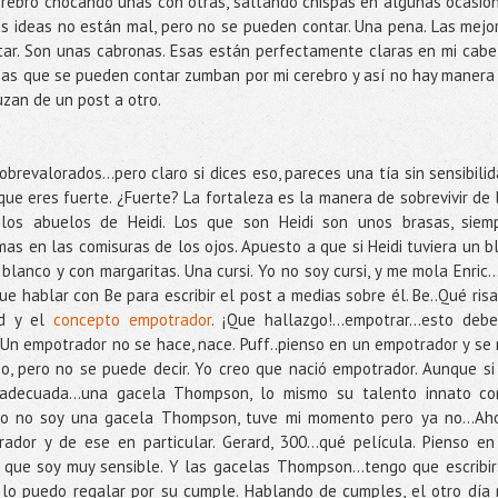
erebro chocando unas con otras, saltando chispas en algunas ocasio
as ideas no están mal, pero no se pueden contar. Una pena. Las mejo
ar. Son unas cabronas. Esas están perfectamente claras en mi cabe
onas que se pueden contar zumban por mi cerebro y así no hay manera
uzan de un post a otro.
obrevalorados…pero claro si dices eso, pareces una tía sin sensibilid
ue eres fuerte. ¿Fuerte? La fortaleza es la manera de sobrevivir de 
los abuelos de Heidi. Los que son Heidi son unos brasas, siem
mas en las comisuras de los ojos. Apuesto a que si Heidi tuviera un b
blanco y con margaritas. Una cursi. Yo no soy cursi, y me mola Enric..
 hablar con Be para escribir el post a medias sobre él. Be..Qué risa
rd y el
concepto empotrador
. ¡Que hallazgo!...empotrar…esto debe
. Un empotrador no se hace, nace. Puff..pienso en un empotrador y se
o, pero no se puede decir. Yo creo que nació empotrador. Aunque si
 adecuada…una gacela Thompson, lo mismo su talento innato c
 yo no soy una gacela Thompson, tuve mi momento pero ya no...Ah
ador y de ese en particular. Gerard, 300…qué película. Pienso en
s que soy muy sensible. Y las gacelas Thompson…tengo que escribir
 lo puedo regalar por su cumple. Hablando de cumples, el otro día