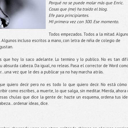
Porqué no se puede molar más que Enric.
Cosas que (me) ha traído el blog.
Efe para principiantes.
MI primera vez con 300. Ese momento.
Todos empezados. Todos a la mitad. Algun
s. Algunos incluso escritos a mano, con letra de niña de colegio de
gustan.
 que hoy lo saco adelante. Lo termino y lo publico. No es tan difíc
tu absurda cabeza. Da igual, no releas. Pasa el corrector de Word como
eer…una vez que le des a publicar ya no hay marcha atrás.
que quiero decir pero no es todo lo que quiero decir. No está cómo
ibir como escribes, a muerte, lo que salga, sin meditar. Mierda, ahora
esas chulas que dice la gente de: hazte un esquema, ordena tus ide
beza...ordenar ideas, dice.