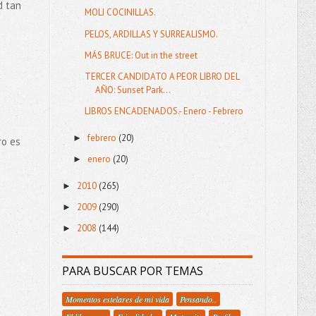
d tan
MOLI COCINILLAS.
PELOS, ARDILLAS Y SURREALISMO.
MÁS BRUCE: Out in the street
TERCER CANDIDATO A PEOR LIBRO DEL
AÑO: Sunset Park...
LIBROS ENCADENADOS.- Enero - Febrero
febrero
(20)
►
ro es
enero
(20)
►
2010
(265)
►
2009
(290)
►
2008
(144)
►
PARA BUSCAR POR TEMAS
Momentos estelares de mi vida
Pensando..