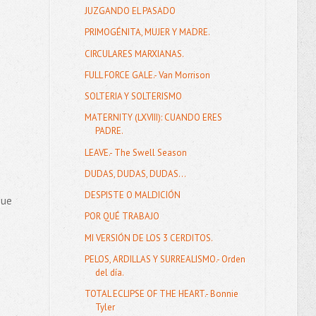
JUZGANDO EL PASADO
PRIMOGÉNITA, MUJER Y MADRE.
.
CIRCULARES MARXIANAS.
FULL FORCE GALE.- Van Morrison
SOLTERIA Y SOLTERISMO
MATERNITY (LXVIII): CUANDO ERES
PADRE.
LEAVE.- The Swell Season
DUDAS, DUDAS, DUDAS...
DESPISTE O MALDICIÓN
que
POR QUÉ TRABAJO
MI VERSIÓN DE LOS 3 CERDITOS.
PELOS, ARDILLAS Y SURREALISMO.- Orden
del día.
TOTAL ECLIPSE OF THE HEART.- Bonnie
Tyler