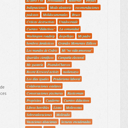
El libro y yo
Frivolidades
Maternity
Perfiles
Indignaciones
Modo aleatorio
recomendaciones
podcasts
Molidocumentales
Bruce
Criticas destructivas
Unadocenade
Cuentos "didactivos"
La comunidad
Washington roadtrip
despellejes
Mi padre
hombres fantásticos
Grandes Momentos Etílicos
Los mundos de Cedric
Mi "no vida amorosa"
Queridos científicos
Campaña electoral
Me gustaría
PisandoCharcos
Recent Keyword activity
moliensayo
Los días iguales
Praderismo laboral
Colaboraciones estelares
 de
eces
Conversaciones piscineras
Rústicoman
Propósitos
Cuaderno
Cuentos didactivos
Libros horribles
Listas
Molirecetas
Sobrevaloraciones
Moliradio
Vacaciones alsacianas
lecturas encadenadas