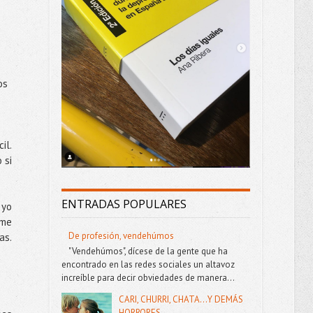
os
il.
 si
ENTRADAS POPULARES
 yo
 me
De profesión, vendehúmos
as.
"Vendehúmos", dícese de la gente que ha
encontrado en las redes sociales un altavoz
increíble para decir obviedades de manera...
CARI, CHURRI, CHATA...Y DEMÁS
HORRORES