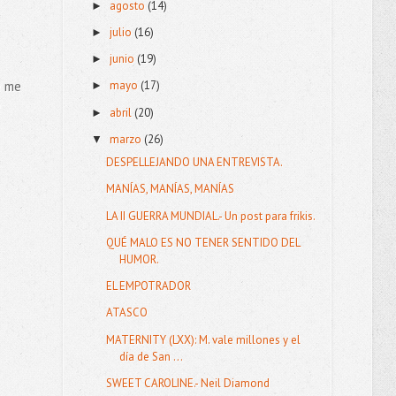
agosto
(14)
►
julio
(16)
►
junio
(19)
►
e me
mayo
(17)
►
a
abril
(20)
►
marzo
(26)
▼
DESPELLEJANDO UNA ENTREVISTA.
MANÍAS, MANÍAS, MANÍAS
LA II GUERRA MUNDIAL.- Un post para frikis.
QUÉ MALO ES NO TENER SENTIDO DEL
HUMOR.
EL EMPOTRADOR
ATASCO
MATERNITY (LXX): M. vale millones y el
día de San ...
SWEET CAROLINE.- Neil Diamond