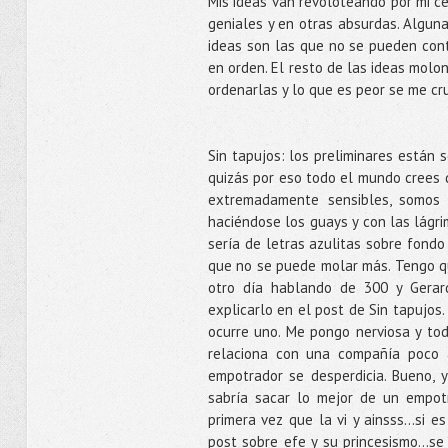
Mis ideas van revoloteando por mi c
geniales y en otras absurdas. Algun
ideas son las que no se pueden cont
en orden. El resto de las ideas mol
ordenarlas y lo que es peor se me cr
Sin tapujos: los preliminares están s
quizás por eso todo el mundo crees q
extremadamente sensibles, somos 
haciéndose los guays y con las lágri
sería de letras azulitas sobre fondo 
que no se puede molar más. Tengo que
otro día hablando de 300 y Gera
explicarlo en el post de Sin tapujos
ocurre uno. Me pongo nerviosa y tod
relaciona con una compañía poco
empotrador se desperdicia. Bueno,
sabría sacar lo mejor de un empotr
primera vez que la vi y ainsss…si e
post sobre efe y su princesismo…se