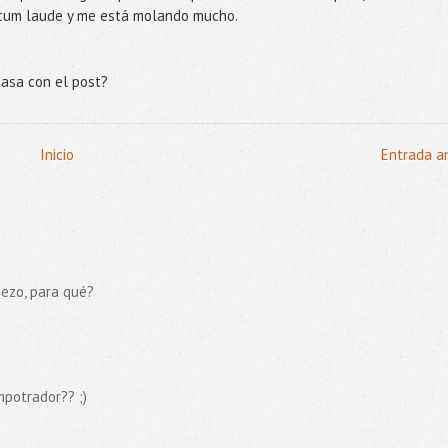
cum laude y me está molando mucho.
 pasa con el post?
Inicio
Entrada a
iezo, para qué?
mpotrador?? ;)