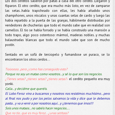
Los dos cerditos salieron por patas a casa del otro cerdito. Llegaron y
fliparon. El otro cerdito, que era mucho más listo, en vez de zamparse
las setas..había trapicheado con ellas, les había añadido unos
champiñones, unos níscalos y unas cuantas setas de cardo y luego las
había repartido a la puerta de las granjas, hábilmente distribuidas por
vendedores de chucherías que todo el mundo sabe que en realidad son
camellos. El tio se había forrado y se había construido una mansión a
todo trapo, algo poco ostentoso: mármol, maderas nobles..y muchas
balaustradas blancas que todo el mundo sabe que son de mucho
postín.
Sentado en un sofá de terciopelo y fumandose un puraco, se lo
encontraron los otros cerdos…
Tioooooo..pero ¿como has conseguido esto?
Porque no soy un matao como vosotros…y sé lo que son los negocios.
¿Tienes setas? ¿tienes setas? ¿tienes setas?
.-
el cerdito pequeño era muy
yonki.
Calla…y decidme que queréis.
El Lobo Feroz vino a buscarnos y nosotros nos resistimos muchísimo…pero
al final nos pudo y por los pelos salvamos la vida y dice que le debemos
pasta…y va a venir a por nosotros aquí…y ¡¡tenemos que irnos!!!
Sois unos mataos…no sabéis hacer negocios….
Que no tio..que es muy feroz…¿unas setitass?