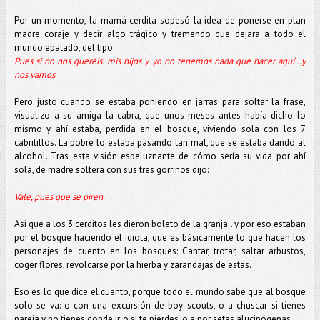
Por un momento, la mamá cerdita sopesó la idea de ponerse en plan
madre coraje y decir algo trágico y tremendo que dejara a todo el
mundo epatado, del tipo:
Pues si no nos queréis..mis hijos y yo no tenemos nada que hacer aquí…y
nos vamos
.
Pero justo cuando se estaba poniendo en jarras para soltar la frase,
visualizo a su amiga la cabra, que unos meses antes había dicho lo
mismo y ahí estaba, perdida en el bosque, viviendo sola con los 7
cabritillos. La pobre lo estaba pasando tan mal, que se estaba dando al
alcohol. Tras esta visión espeluznante de cómo sería su vida por ahí
sola, de madre soltera con sus tres gorrinos dijo:
Vale, pues que se piren.
Así que a los 3 cerditos les dieron boleto de la granja.. y por eso estaban
por el bosque haciendo el idiota, que es básicamente lo que hacen los
personajes de cuento en los bosques: Cantar, trotar, saltar arbustos,
coger flores, revolcarse por la hierba y zarandajas de estas.
Eso es lo que dice el cuento, porque todo el mundo sabe que al bosque
solo se va: o con una excursión de boy scouts, o a chuscar si tienes
pareja y no tienes donde ir, o si te pierdes, o a por setas alucinógenas.