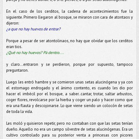
En el caso de los cerditos, la cadena de acontecimientos fue la
siguiente. Primero llegaron al bosque, se miraron con cara de atontaos y
dijeron:
¿a que no hay huevos de entrar?
Porque a pesar de ser atontolinaos, no hay que olvidar que los cerditos
eran tios.
¿Qué no hay huevos? Pá dentro
….
y claro…entraron y se perdieron, porque por supuesto, tampoco
preguntaron.
Luego les entró hambre y se comieron unas setas alucinógena y ya con
el estomago endrogado y el ánimo contento, es cuando les dio por
hacer el imbécil por el bosque, a saber..cantar, trotar, saltar arbustos,
coger flores, revolcarse por la hierba y coger un palo y hacer como que
era una flauta y descojonarse. Lo que viene siendo un colocón de setas
de toda la vida.
Les moló y quisieron repetir, pero no contaban con que las setas tenían
dueño. Aquello no era un campo silvestre de setas alucinógenas. Era un
cultivo controlado para su posterior venta a princesas con picores