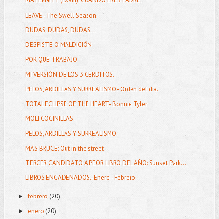
MATERNITY (LXVIII): CUANDO ERES PADRE.
LEAVE.- The Swell Season
DUDAS, DUDAS, DUDAS...
DESPISTE O MALDICIÓN
POR QUÉ TRABAJO
MI VERSIÓN DE LOS 3 CERDITOS.
PELOS, ARDILLAS Y SURREALISMO.- Orden del día.
TOTAL ECLIPSE OF THE HEART.- Bonnie Tyler
MOLI COCINILLAS.
PELOS, ARDILLAS Y SURREALISMO.
MÁS BRUCE: Out in the street
TERCER CANDIDATO A PEOR LIBRO DEL AÑO: Sunset Park...
LIBROS ENCADENADOS.- Enero - Febrero
febrero
(20)
►
enero
(20)
►