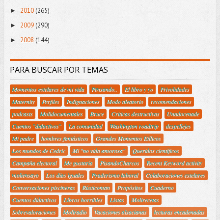
2010
(265)
►
2009
(290)
►
2008
(144)
►
PARA BUSCAR POR TEMAS
Momentos estelares de mi vida
Pensando..
El libro y yo
Frivolidades
Maternity
Perfiles
Indignaciones
Modo aleatorio
recomendaciones
podcasts
Molidocumentales
Bruce
Criticas destructivas
Unadocenade
Cuentos "didactivos"
La comunidad
Washington roadtrip
despellejes
Mi padre
hombres fantásticos
Grandes Momentos Etílicos
Los mundos de Cedric
Mi "no vida amorosa"
Queridos científicos
Campaña electoral
Me gustaría
PisandoCharcos
Recent Keyword activity
moliensayo
Los días iguales
Praderismo laboral
Colaboraciones estelares
Conversaciones piscineras
Rústicoman
Propósitos
Cuaderno
Cuentos didactivos
Libros horribles
Listas
Molirecetas
Sobrevaloraciones
Moliradio
Vacaciones alsacianas
lecturas encadenadas