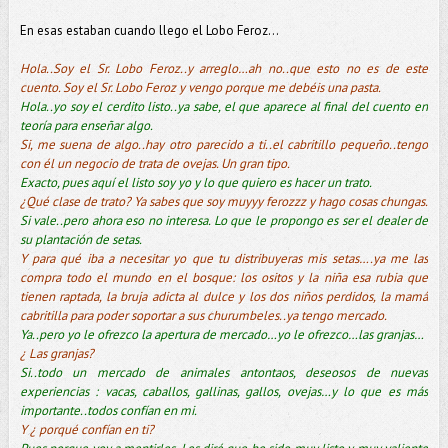
En esas estaban cuando llego el Lobo Feroz…
Hola..Soy el Sr. Lobo Feroz..y arreglo…ah no..que esto no es de este
cuento. Soy el Sr. Lobo Feroz y vengo porque me debéis una pasta.
Hola..yo soy el cerdito listo..ya sabe, el que aparece al final del cuento en
teoría para enseñar algo.
Si, me suena de algo..hay otro parecido a ti..el cabritillo pequeño..tengo
con él un negocio de trata de ovejas. Un gran tipo.
Exacto, pues aquí el listo soy yo y lo que quiero es hacer un trato.
¿Qué clase de trato? Ya sabes que soy muyyy ferozzz y hago cosas chungas.
Si vale..pero ahora eso no interesa. Lo que le propongo es ser el dealer de
su plantación de setas.
Y para qué iba a necesitar yo que tu distribuyeras mis setas….ya me las
compra todo el mundo en el bosque: los ositos y la niña esa rubia que
tienen raptada, la bruja adicta al dulce y los dos niños perdidos, la mamá
cabritilla para poder soportar a sus churumbeles..ya tengo mercado.
Ya..pero yo le ofrezco la apertura de mercado…yo le ofrezco…las granjas…
¿ Las granjas?
Si..todo un mercado de animales antontaos, deseosos de nuevas
experiencias : vacas, caballos, gallinas, gallos, ovejas…y lo que es más
importante..todos confían en mi.
Y ¿ porqué confían en ti?