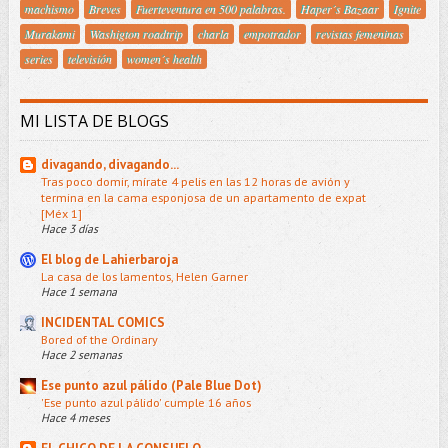
machismo
Breves
Fuerteventura en 500 palabras.
Haper´s Bazaar
Ignite
Murakami
Washigton roadtrip
charla
empotrador
revistas femeninas
series
televisión
women´s health
MI LISTA DE BLOGS
divagando, divagando...
Tras poco domir, mírate 4 pelis en las 12 horas de avión y
termina en la cama esponjosa de un apartamento de expat
[Méx 1]
Hace 3 días
El blog de Lahierbaroja
La casa de los lamentos, Helen Garner
Hace 1 semana
INCIDENTAL COMICS
Bored of the Ordinary
Hace 2 semanas
Ese punto azul pálido (Pale Blue Dot)
'Ese punto azul pálido' cumple 16 años
Hace 4 meses