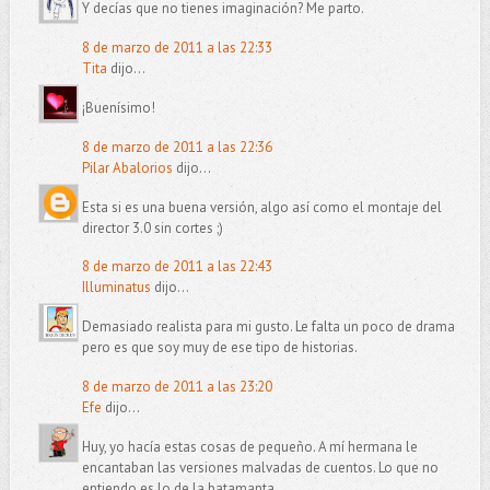
Y decías que no tienes imaginación? Me parto.
8 de marzo de 2011 a las 22:33
Tita
dijo...
¡Buenísimo!
8 de marzo de 2011 a las 22:36
Pilar Abalorios
dijo...
Esta si es una buena versión, algo así como el montaje del
director 3.0 sin cortes ;)
8 de marzo de 2011 a las 22:43
Illuminatus
dijo...
Demasiado realista para mi gusto. Le falta un poco de drama
pero es que soy muy de ese tipo de historias.
8 de marzo de 2011 a las 23:20
Efe
dijo...
Huy, yo hacía estas cosas de pequeño. A mí hermana le
encantaban las versiones malvadas de cuentos. Lo que no
entiendo es lo de la batamanta.