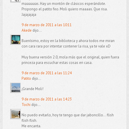
maaaaaas. Hay un montón de clásicos esperándote.
Propongo el patito feo. Moli quiero maaaas. Que risa.
Jajajajaja
9 de marzo de 2011 a las 10:11
Akede
dijo...
Buenísimo, estoy en la biblioteca y ahora todos me miran
con cara rara por intentar contener la risa, ya te vale xD
Muy buena versión 2.0, mola más que el original, quien fuera
princeza para escuchar estas cosas en casa.
9 de marzo de 2011 a las 11:24
Patito
dijo...
¡Grande Moli!
9 de marzo de 2011 a las 14:23
Tochi
dijo...
No puedo evitarlo, hoy te tengo que dar jaboncillo... flish
flish flish.
Me encanta.