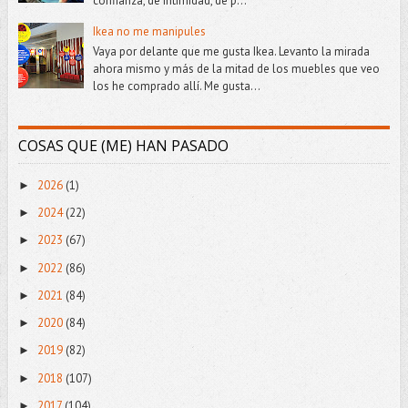
confianza, de intimidad, de p...
Ikea no me manipules
Vaya por delante que me gusta Ikea. Levanto la mirada
ahora mismo y más de la mitad de los muebles que veo
los he comprado allí. Me gusta...
COSAS QUE (ME) HAN PASADO
2026
(1)
►
2024
(22)
►
2023
(67)
►
2022
(86)
►
2021
(84)
►
2020
(84)
►
2019
(82)
►
2018
(107)
►
2017
(104)
►