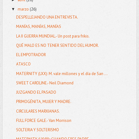
marzo
(26)
▼
DESPELLEJANDO UNA ENTREVISTA.
MANÍAS, MANÍAS, MANÍAS
LA II GUERRA MUNDIAL.- Un post para frikis.
QUÉ MALO ES NO TENER SENTIDO DEL HUMOR.
EL EMPOTRADOR
ATASCO
MATERNITY (LXX): M. vale millones y el día de San ...
SWEET CAROLINE.- Neil Diamond
JUZGANDO EL PASADO
PRIMOGÉNITA, MUJER Y MADRE.
CIRCULARES MARXIANAS.
FULL FORCE GALE.- Van Morrison
SOLTERIA Y SOLTERISMO