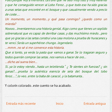
Pues porque voy a mentirles. Les diré que he sido muy listo y muy valiente
y que he conseguido vencer al Lobo Feroz…y que todo eso ha sido gracias
a unas setas que encontré en el bosque y que casualmente vendo a precio
de coste….
Un momento, un momento…y qué pasa conmigo? ¿quedo como un
mierda?
Noooo…inventaremos una historia genial. Algo como que tienes un soplido
sobrenatural que es capaz de derribar casas..y das muchísimo miedo…pero
que yo gracias a las setas construi una casa molona a prueba de huracanes y
te vencí. Serás un superhéroe chungo..legendario.
…mmm..no sé si me convence esta historia.
Que si tonto, ya verás la pasta que vamos a ganar. Se lo tragaran seguro y
todos querrán comprar las setas..nos vamos a hacer de oro…
…dicho así suena bien…
Si..ya lo estoy viendo…hasta un teletienda
: “
¿ Te sientes sin fuerzas? ¿ sin
ganas?....prueba la auténtica esencia de seta del bosque del lobo
feroz….”..lo veo..entre la baba de caracol..y la batamanta..
Y colorín colorado..este cuento se ha acabado.
Entrada más reciente
Inicio
Entrada antigua