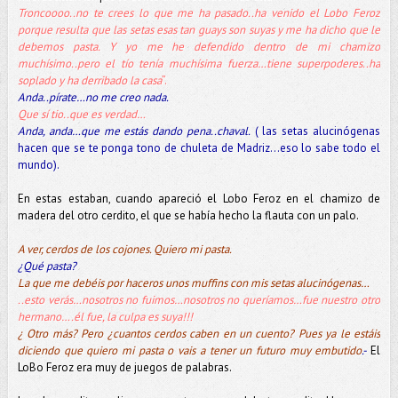
Troncoooo..no te crees lo que me ha pasado..ha venido el Lobo Feroz
porque resulta que las setas esas tan guays son suyas y me ha dicho que le
debemos pasta. Y yo me he defendido dentro de mi chamizo
muchísimo..pero el tío tenía muchísima fuerza…tiene superpoderes..ha
soplado y ha derribado la casa
”.
Anda..pírate…no me creo nada.
Que sí tio..que es verdad…
Anda, anda…que me estás dando pena..chaval
.
( las setas alucinógenas
hacen que se te ponga tono de chuleta de Madriz…eso lo sabe todo el
mundo).
En estas estaban, cuando apareció el Lobo Feroz en el chamizo de
madera del otro cerdito, el que se había hecho la flauta con un palo.
A ver, cerdos de los cojones. Quiero mi pasta.
¿Qué pasta?
La que me debéis por haceros unos muffins con mis setas alucinógenas…
..esto verás…nosotros no fuimos…nosotros no queríamos…fue nuestro otro
hermano….él fue, la culpa es suya!!!
¿ Otro más? Pero ¿cuantos cerdos caben en un cuento? Pues ya le estáis
diciendo que quiero mi pasta o vais a tener un futuro muy embutido
.-
El
LoBo Feroz era muy de juegos de palabras.