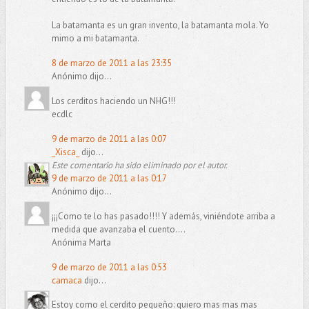
La batamanta es un gran invento, la batamanta mola. Yo
mimo a mi batamanta.
8 de marzo de 2011 a las 23:35
Anónimo dijo...
Los cerditos haciendo un NHG!!!
ecdlc
9 de marzo de 2011 a las 0:07
_Xisca_
dijo...
Este comentario ha sido eliminado por el autor.
9 de marzo de 2011 a las 0:17
Anónimo dijo...
¡¡¡Como te lo has pasado!!!! Y además, viniéndote arriba a
medida que avanzaba el cuento....
Anónima Marta
9 de marzo de 2011 a las 0:53
camaca
dijo...
Estoy como el cerdito pequeño: quiero mas mas mas