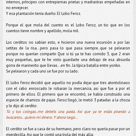
internos, príncipes con entrepiernas prietas y madrastras empeñadas en
no envejecer.
Y esa plantación tenía dueño: El Lobo Feroz.
Porque el que mola del cuento es el Lobo Feroz, un tio que en los
cuentos tiene nombre y apellido, mola mil.
Los cerditos no sabían esto, e hicieron una nueva incursión a por las
setitas de la risa…pero pasa lo que pasa siempre..que se pelearon
porque no querían compartir. Que si tú ya te has comido 3, que 2 eran
muy pequeñas, que te he visto guardarte una debajo de esa absurda
gorra de marinerito que llevas…en fin..la típica batalla entre yonkis.
Se pelearon y cada uno se fue por su lado.
El Lobo Feroz decidió que aquello no podía dejar que tres atontolinaos
con el rabo enroscado le robaran la mercancia, asi que fue a por el
primero de ellos. El primero que se encontró, se había construido una
especie de chamizo de pajas. Feroz llegó, le metió 3 patadas a la choza
y le dijo al cerdito:
Tú y tus colegas..me debéis una pasta. Asi que ya te estás pirando a
buscarles…quiero mi dinero. Y ahora largo…
El cerdito se fue a casa de su hermano, pero claro no quería pasar por un
mierdecilla. Asi que le contó una trola del más alla: