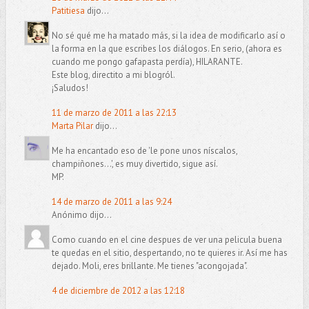
Patitiesa
dijo...
No sé qué me ha matado más, si la idea de modificarlo así o
la forma en la que escribes los diálogos. En serio, (ahora es
cuando me pongo gafapasta perdía), HILARANTE.
Este blog, directito a mi blogról.
¡Saludos!
11 de marzo de 2011 a las 22:13
Marta Pilar
dijo...
Me ha encantado eso de 'le pone unos níscalos,
champiñones...', es muy divertido, sigue así.
MP.
14 de marzo de 2011 a las 9:24
Anónimo dijo...
Como cuando en el cine despues de ver una pelicula buena
te quedas en el sitio, despertando, no te quieres ir. Así me has
dejado. Moli, eres brillante. Me tienes "acongojada".
4 de diciembre de 2012 a las 12:18