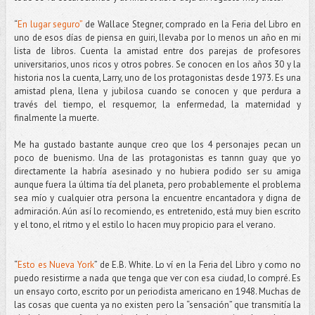
“
En lugar seguro”
de Wallace Stegner, comprado en la Feria del Libro en
uno de esos días de piensa en guiri, llevaba por lo menos un año en mi
lista de libros. Cuenta la amistad entre dos parejas de profesores
universitarios, unos ricos y otros pobres. Se conocen en los años 30 y la
historia nos la cuenta, Larry, uno de los protagonistas desde 1973. Es una
amistad plena, llena y jubilosa cuando se conocen y que perdura a
través del tiempo, el resquemor, la enfermedad, la maternidad y
finalmente la muerte.
Me ha gustado bastante aunque creo que los 4 personajes pecan un
poco de buenismo. Una de las protagonistas es tannn guay que yo
directamente la habría asesinado y no hubiera podido ser su amiga
aunque fuera la última tía del planeta, pero probablemente el problema
sea mío y cualquier otra persona la encuentre encantadora y digna de
admiración. Aún así lo recomiendo, es entretenido, está muy bien escrito
y el tono, el ritmo y el estilo lo hacen muy propicio para el verano.
“
Esto es Nueva York
” de E.B. White. Lo ví en la Feria del Libro y como no
puedo resistirme a nada que tenga que ver con esa ciudad, lo compré. Es
un ensayo corto, escrito por un periodista americano en 1948. Muchas de
las cosas que cuenta ya no existen pero la “sensación” que transmitía la