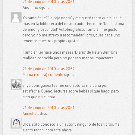
21 de junio de 2010 a las 20:31
Anónimo dijo...
Yo también leí "La caja negra" y me gustó tanto que busqué
más en la biblioteca del mismo autor. Encontré "Una historia
de amor y oscuridad" Autobiográfico. También me gustó,
pero yo no me atrevo a recomendar libros, pues cada uno
tenemos nuestros propios gustos.
También leí hace unos meses "Diario" de Hélèn Berr. Una
realidad conocida pero no por eso menos impactante.
21 de junio de 2010 a las 20:37
Mamá (contra) corriente
dijo...
Si yo consiguiera leerme uno solo ya me daría por
satisfecha. Bueno, lecturas sobre bebés sí que hago, pero
creo que no cuenta.
21 de junio de 2010 a las 20:41
Anniehall
dijo...
Dios, sólo conozco a un autor y ninguno de los libros. Me
siento tannn ignorante ahora.