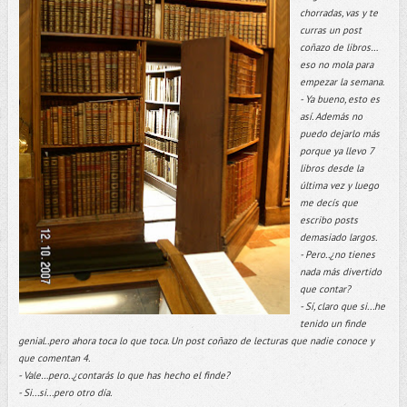
chorradas, vas y te
curras un post
coñazo de libros…
eso no mola para
empezar la semana.
- Ya bueno, esto es
así. Además no
puedo dejarlo más
porque ya llevo 7
libros desde la
última vez y luego
me decís que
escribo posts
demasiado largos.
- Pero..¿no tienes
nada más divertido
que contar?
- Sí, claro que si...he
tenido un finde
genial..pero ahora toca lo que toca. Un post coñazo de lecturas que nadie conoce y
que comentan 4.
- Vale…pero..¿contarás lo que has hecho el finde?
- Si...si...pero otro día.