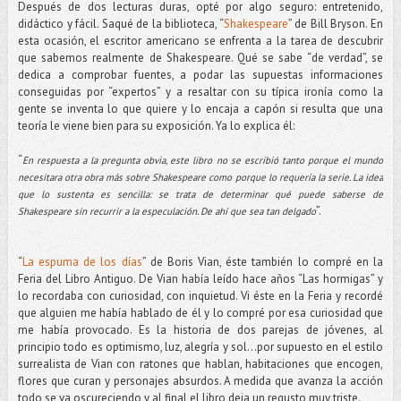
Después de dos lecturas duras, opté por algo seguro: entretenido,
didáctico y fácil. Saqué de la biblioteca, “
Shakespeare
” de Bill Bryson. En
esta ocasión, el escritor americano se enfrenta a la tarea de descubrir
que sabemos realmente de Shakespeare. Qué se sabe “de verdad”, se
dedica a comprobar fuentes, a podar las supuestas informaciones
conseguidas por “expertos” y a resaltar con su típica ironía como la
gente se inventa lo que quiere y lo encaja a capón si resulta que una
teoría le viene bien para su exposición. Ya lo explica él:
“
En respuesta a la pregunta obvia, este libro no se escribió tanto porque el mundo
necesitara otra obra más sobre Shakespeare como porque lo requería la serie. La idea
que lo sustenta es sencilla: se trata de determinar qué puede saberse de
”.
Shakespeare sin recurrir a la especulación. De ahí que sea tan delgado
“
La espuma de los días
” de Boris Vian, éste también lo compré en la
Feria del Libro Antiguo. De Vian había leído hace años “Las hormigas” y
lo recordaba con curiosidad, con inquietud. Vi éste en la Feria y recordé
que alguien me había hablado de él y lo compré por esa curiosidad que
me había provocado. Es la historia de dos parejas de jóvenes, al
principio todo es optimismo, luz, alegría y sol...por supuesto en el estilo
surrealista de Vian con ratones que hablan, habitaciones que encogen,
flores que curan y personajes absurdos. A medida que avanza la acción
todo se va oscureciendo y al final el libro deja un regusto muy triste.