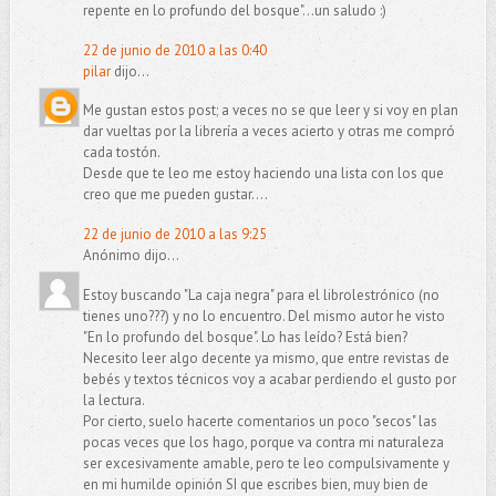
repente en lo profundo del bosque"...un saludo :)
22 de junio de 2010 a las 0:40
pilar
dijo...
Me gustan estos post; a veces no se que leer y si voy en plan
dar vueltas por la librería a veces acierto y otras me compró
cada tostón.
Desde que te leo me estoy haciendo una lista con los que
creo que me pueden gustar....
22 de junio de 2010 a las 9:25
Anónimo dijo...
Estoy buscando "La caja negra" para el librolestrónico (no
tienes uno???) y no lo encuentro. Del mismo autor he visto
"En lo profundo del bosque". Lo has leído? Está bien?
Necesito leer algo decente ya mismo, que entre revistas de
bebés y textos técnicos voy a acabar perdiendo el gusto por
la lectura.
Por cierto, suelo hacerte comentarios un poco "secos" las
pocas veces que los hago, porque va contra mi naturaleza
ser excesivamente amable, pero te leo compulsivamente y
en mi humilde opinión SI que escribes bien, muy bien de