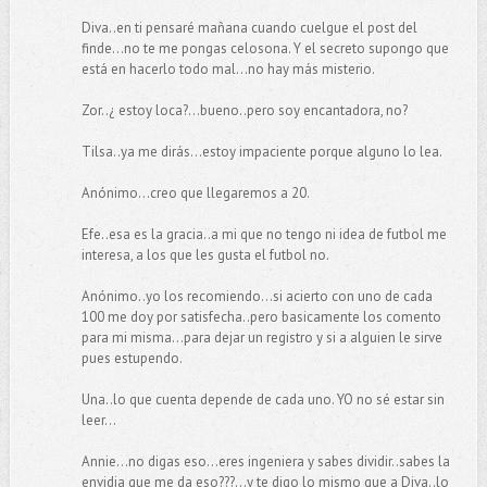
Diva..en ti pensaré mañana cuando cuelgue el post del
finde...no te me pongas celosona. Y el secreto supongo que
está en hacerlo todo mal...no hay más misterio.
Zor..¿ estoy loca?...bueno..pero soy encantadora, no?
Tilsa..ya me dirás...estoy impaciente porque alguno lo lea.
Anónimo...creo que llegaremos a 20.
Efe..esa es la gracia..a mi que no tengo ni idea de futbol me
interesa, a los que les gusta el futbol no.
Anónimo..yo los recomiendo...si acierto con uno de cada
100 me doy por satisfecha..pero basicamente los comento
para mi misma...para dejar un registro y si a alguien le sirve
pues estupendo.
Una..lo que cuenta depende de cada uno. YO no sé estar sin
leer...
Annie...no digas eso...eres ingeniera y sabes dividir..sabes la
envidia que me da eso???...y te digo lo mismo que a Diva..lo