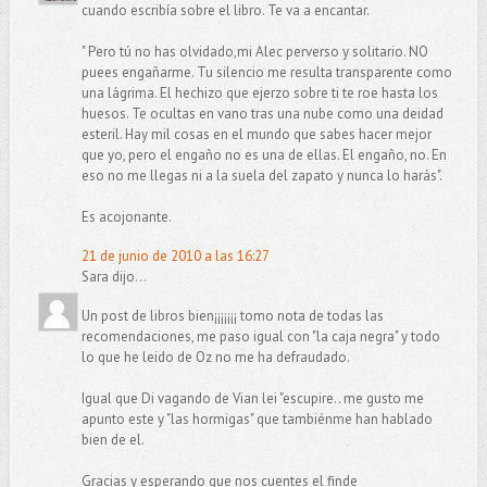
cuando escribía sobre el libro. Te va a encantar.
" Pero tú no has olvidado,mi Alec perverso y solitario. NO
puees engañarme. Tu silencio me resulta transparente como
una lágrima. El hechizo que ejerzo sobre ti te roe hasta los
huesos. Te ocultas en vano tras una nube como una deidad
esteril. Hay mil cosas en el mundo que sabes hacer mejor
que yo, pero el engaño no es una de ellas. El engaño, no. En
eso no me llegas ni a la suela del zapato y nunca lo harás".
Es acojonante.
21 de junio de 2010 a las 16:27
Sara dijo...
Un post de libros bien¡¡¡¡¡¡¡ tomo nota de todas las
recomendaciones, me paso igual con "la caja negra" y todo
lo que he leido de Oz no me ha defraudado.
Igual que Di vagando de Vian lei "escupire.. me gusto me
apunto este y "las hormigas" que tambiénme han hablado
bien de el.
Gracias y esperando que nos cuentes el finde