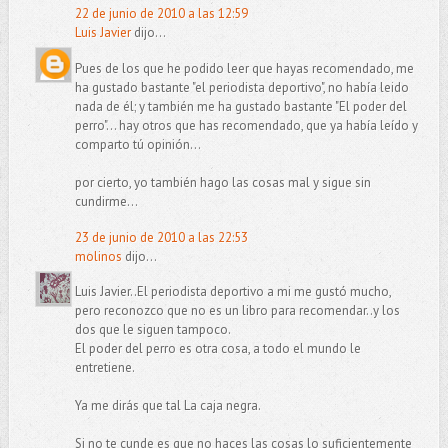
22 de junio de 2010 a las 12:59
Luis Javier
dijo...
Pues de los que he podido leer que hayas recomendado, me
ha gustado bastante "el periodista deportivo", no había leido
nada de él; y también me ha gustado bastante "El poder del
perro"... hay otros que has recomendado, que ya había leído y
comparto tú opinión...
por cierto, yo también hago las cosas mal y sigue sin
cundirme...
23 de junio de 2010 a las 22:53
molinos
dijo...
Luis Javier..El periodista deportivo a mi me gustó mucho,
pero reconozco que no es un libro para recomendar..y los
dos que le siguen tampoco.
El poder del perro es otra cosa, a todo el mundo le
entretiene.
Ya me dirás que tal La caja negra.
Si no te cunde es que no haces las cosas lo suficientemente