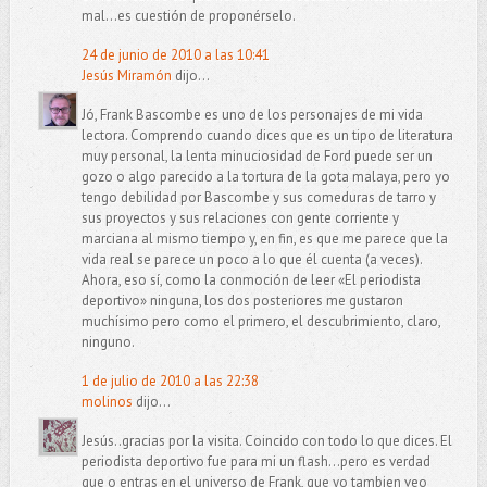
mal...es cuestión de proponérselo.
24 de junio de 2010 a las 10:41
Jesús Miramón
dijo...
Jó, Frank Bascombe es uno de los personajes de mi vida
lectora. Comprendo cuando dices que es un tipo de literatura
muy personal, la lenta minuciosidad de Ford puede ser un
gozo o algo parecido a la tortura de la gota malaya, pero yo
tengo debilidad por Bascombe y sus comeduras de tarro y
sus proyectos y sus relaciones con gente corriente y
marciana al mismo tiempo y, en fin, es que me parece que la
vida real se parece un poco a lo que él cuenta (a veces).
Ahora, eso sí, como la conmoción de leer «El periodista
deportivo» ninguna, los dos posteriores me gustaron
muchísimo pero como el primero, el descubrimiento, claro,
ninguno.
1 de julio de 2010 a las 22:38
molinos
dijo...
Jesús..gracias por la visita. Coincido con todo lo que dices. El
periodista deportivo fue para mi un flash...pero es verdad
que o entras en el universo de Frank, que yo tambien veo