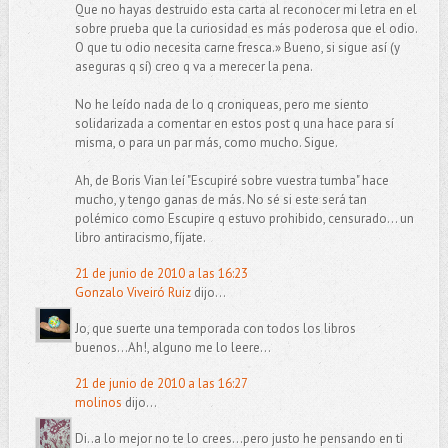
Que no hayas destruido esta carta al reconocer mi letra en el
sobre prueba que la curiosidad es más poderosa que el odio.
O que tu odio necesita carne fresca.» Bueno, si sigue así (y
aseguras q sí) creo q va a merecer la pena.
No he leído nada de lo q croniqueas, pero me siento
solidarizada a comentar en estos post q una hace para sí
misma, o para un par más, como mucho. Sigue.
Ah, de Boris Vian leí "Escupiré sobre vuestra tumba" hace
mucho, y tengo ganas de más. No sé si este será tan
polémico como Escupire q estuvo prohibido, censurado... un
libro antiracismo, fíjate.
21 de junio de 2010 a las 16:23
Gonzalo Viveiró Ruiz
dijo...
Jo, que suerte una temporada con todos los libros
buenos...Ah!, alguno me lo leere...
21 de junio de 2010 a las 16:27
molinos
dijo...
Di..a lo mejor no te lo crees...pero justo he pensando en ti