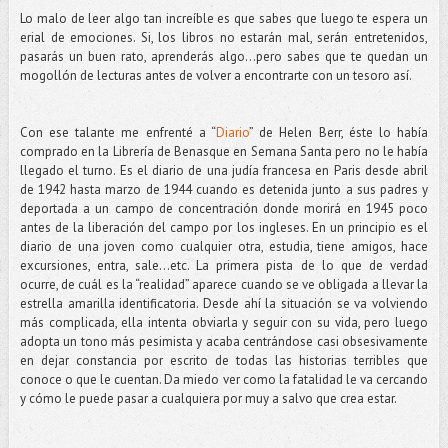
Lo malo de leer algo tan increíble es que sabes que luego te espera un
erial de emociones. Si, los libros no estarán mal, serán entretenidos,
pasarás un buen rato, aprenderás algo…pero sabes que te quedan un
mogollón de lecturas antes de volver a encontrarte con un tesoro así.
Con ese talante me enfrenté a “
Diario
” de Helen Berr, éste lo había
comprado en la Librería de Benasque en Semana Santa pero no le había
llegado el turno. Es el diario de una judía francesa en Paris desde abril
de 1942 hasta marzo de 1944 cuando es detenida junto a sus padres y
deportada a un campo de concentración donde morirá en 1945 poco
antes de la liberación del campo por los ingleses. En un principio es el
diario de una joven como cualquier otra, estudia, tiene amigos, hace
excursiones, entra, sale...etc. La primera pista de lo que de verdad
ocurre, de cuál es la “realidad” aparece cuando se ve obligada a llevar la
estrella amarilla identificatoria. Desde ahí la situación se va volviendo
más complicada, ella intenta obviarla y seguir con su vida, pero luego
adopta un tono más pesimista y acaba centrándose casi obsesivamente
en dejar constancia por escrito de todas las historias terribles que
conoce o que le cuentan. Da miedo ver como la fatalidad le va cercando
y cómo le puede pasar a cualquiera por muy a salvo que crea estar.