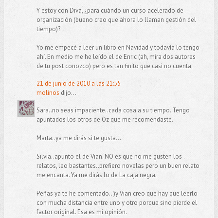
Y estoy con Diva, ¿para cuándo un curso acelerado de
organización (bueno creo que ahora lo llaman gestión del
tiempo)?
Yo me empecé a leer un libro en Navidad y todavía lo tengo
ahí. En medio me he leído el de Enric (ah, mira dos autores
de tu post conozco) pero es tan finito que casi no cuenta.
21 de junio de 2010 a las 21:55
molinos
dijo...
Sara..no seas impaciente..cada cosa a su tiempo. Tengo
apuntados los otros de Oz que me recomendaste.
Marta..ya me dirás si te gusta...
Silvia..apunto el de Vian. NO es que no me gusten los
relatos, leo bastantes..prefiero novelas pero un buen relato
me encanta. Ya me dirás lo de La caja negra.
Peñas ya te he comentado..:)y Vian creo que hay que leerlo
con mucha distancia entre uno y otro porque sino pierde el
factor original. Esa es mi opinión.