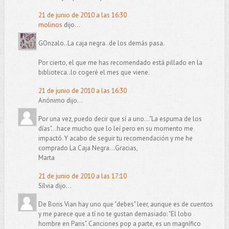
21 de junio de 2010 a las 16:30
molinos
dijo...
GOnzalo..La caja negra..de los demás pasa.
Por cierto, el que me has recomendado está pillado en la
biblioteca..lo cogeré el mes que viene.
21 de junio de 2010 a las 16:30
Anónimo dijo...
Por una vez, puedo decir que sí a uno..."La espuma de los
días"...hace mucho que lo leí pero en su momento me
impactó. Y acabo de seguir tu recomendación y me he
comprado La Caja Negra...Gracias,
Marta
21 de junio de 2010 a las 17:10
Sílvia dijo...
De Boris Vian hay uno que "debes" leer, aunque es de cuentos
y me parece que a tí no te gustan demasiado: "El lobo
hombre en Paris". Canciones pop a parte, es un magnífico