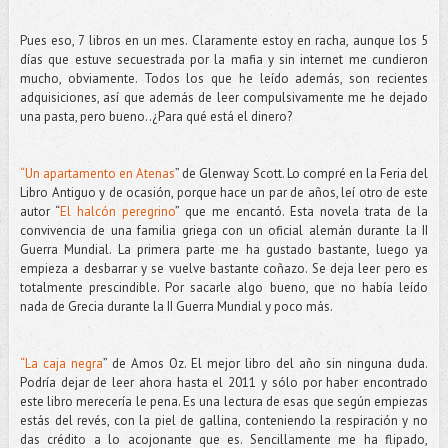
Pues eso, 7 libros en un mes. Claramente estoy en racha, aunque los 5
días que estuve secuestrada por la mafia y sin internet me cundieron
mucho, obviamente. Todos los que he leído además, son recientes
adquisiciones, así que además de leer compulsivamente me he dejado
una pasta, pero bueno..¿Para qué está el dinero?
“Un apartamento en Atenas
” de Glenway Scott. Lo compré en la Feria del
Libro Antiguo y de ocasión, porque hace un par de años, leí otro de este
autor “
El halcón peregrino
” que me encantó. Esta novela trata de la
convivencia de una familia griega con un oficial alemán durante la II
Guerra Mundial. La primera parte me ha gustado bastante, luego ya
empieza a desbarrar y se vuelve bastante coñazo. Se deja leer pero es
totalmente prescindible. Por sacarle algo bueno, que no había leído
nada de Grecia durante la II Guerra Mundial y poco más.
“La caja negra
” de Amos Oz. El mejor libro del año sin ninguna duda.
Podría dejar de leer ahora hasta el 2011 y sólo por haber encontrado
este libro merecería le pena. Es una lectura de esas que según empiezas
estás del revés, con la piel de gallina, conteniendo la respiración y no
das crédito a lo acojonante que es. Sencillamente me ha flipado,