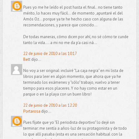
Pues yo me he leído el post hasta el final.. no tiene tanto
mérito, lo haces muy fácil... de momento ,apuntaré el del
Amós Oz... porque ya te he hecho caso con alguna de las
recomendaciones, y parece que coincido...
De todas maneras, cómo dicen por ahí, no sé cómo te cunde
tanto la vida.... a mi no me da p'a casi ná...
22 de junio de 2010 a las 10:17
Bett
dijo...
No voy a ser original: incluiré "La caja negra" en mi lista de
libros para leer en algún momento, que ahora que ya he
terminado los exámenes y "sólo" trabajo, vuelvo a tener
tiempo para esos placeres. Y no hay como estar en un
parque o en la playa con un buen libro!
22 de junio de 2010 a las 12:20
Portarosa
dijo...
Pues fíjate que yo "El periodista deportivo" lo dejé sin
terminar: me sentía a años-luz de su protagonista y de todo
lo que allí pasaba (esta es una sensación habitual con la