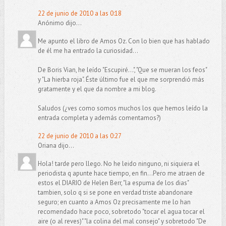
22 de junio de 2010 a las 0:18
Anónimo dijo...
Me apunto el libro de Amos Oz. Con lo bien que has hablado
de él me ha entrado la curiosidad...
De Boris Vian, he leído "Escupiré...", "Que se mueran los feos"
y "La hierba roja". Éste último fue el que me sorprendió más
gratamente y el que da nombre a mi blog.
Saludos (¿ves como somos muchos los que hemos leído la
entrada completa y además comentamos?)
22 de junio de 2010 a las 0:27
Oriana dijo...
Hola! tarde pero llego. No he leido ninguno, ni siquiera el
periodista q apunte hace tiempo, en fin...Pero me atraen de
estos el DIARIO de Helen Berr, "la espuma de los dias"
tambien, solo q si se pone en verdad triste abandonare
seguro; en cuanto a Amos Oz precisamente me lo han
recomendado hace poco, sobretodo "tocar el agua tocar el
aire (o al reves)" "la colina del mal consejo" y sobretodo "De