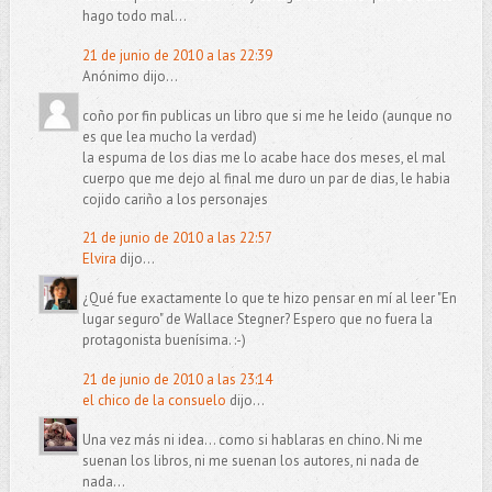
hago todo mal...
21 de junio de 2010 a las 22:39
Anónimo dijo...
coño por fin publicas un libro que si me he leido (aunque no
es que lea mucho la verdad)
la espuma de los dias me lo acabe hace dos meses, el mal
cuerpo que me dejo al final me duro un par de dias, le habia
cojido cariño a los personajes
21 de junio de 2010 a las 22:57
Elvira
dijo...
¿Qué fue exactamente lo que te hizo pensar en mí al leer "En
lugar seguro" de Wallace Stegner? Espero que no fuera la
protagonista buenísima. :-)
21 de junio de 2010 a las 23:14
el chico de la consuelo
dijo...
Una vez más ni idea... como si hablaras en chino. Ni me
suenan los libros, ni me suenan los autores, ni nada de
nada...