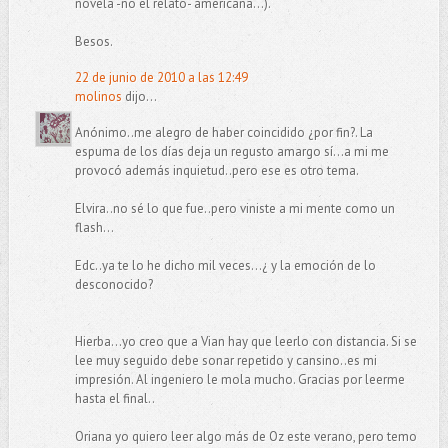
novela -no el relato- americana...).
Besos.
22 de junio de 2010 a las 12:49
molinos
dijo...
Anónimo..me alegro de haber coincidido ¿por fin?. La
espuma de los días deja un regusto amargo sí...a mi me
provocó además inquietud..pero ese es otro tema.
Elvira..no sé lo que fue..pero viniste a mi mente como un
flash...
Edc..ya te lo he dicho mil veces...¿ y la emoción de lo
desconocido?
Hierba...yo creo que a Vian hay que leerlo con distancia. Si se
lee muy seguido debe sonar repetido y cansino..es mi
impresión. Al ingeniero le mola mucho. Gracias por leerme
hasta el final..
Oriana yo quiero leer algo más de Oz este verano, pero temo