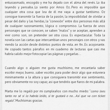
entusiasmado, encogido y me ha dejado con el alma del revés. Lo iba
leyendo y pensaba..Lo siento por Amos Oz..Pero es imposible que
cualquier otra cosa que lea de él me vaya a gustar tantísimo. Oz
consigue transmitir la fuerza de la pasión, la imposibilidad de olvidar a
pesar del daño y las heridas, la “conexión” entre dos personas más allá
de cualquier razonamiento, lógica o compromiso. La fuerza de unos
personajes que se conocen, se saben “malos” y se aceptan, aprenden a
vivir como son, sin pretender ser otra cosa. Es espectacular. Toda la
novela son las cartas que intercambian unos personajes con otros y vas
viendo la acción desde distintos puntos de vista..en fin..Es acojonante.
He copiado tantos párrafos en mi cuaderno de lecturas que casi me
habría salido mejor fotocopiar las páginas y pegarlas…
Cuando algo o alguien me gusta muchísimo, me encantaría saber
escribir mejor, bueno..saber escribir, para poder decir algo que estuviera
minimamente a la altura y que consiguiera transmitir ese sentimiento,
pero obviamente no soy capaz, asi que tendréis que fiaros de mi palabra.
Marta me lo regaló por mi cumpleaños con mucho miedo: “
como lees
tanto no sé si lo habrás leído, si te gustará o no...Así que va con ticket
regalo
”. Muchísimas gracias.