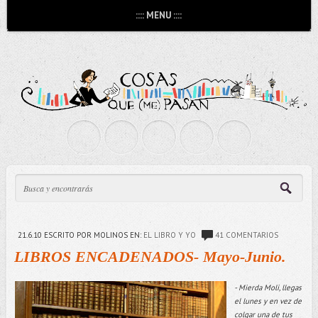
:::: MENU ::::
21.6.10
ESCRITO POR MOLINOS
EN:
EL LIBRO Y YO
41 COMENTARIOS
LIBROS ENCADENADOS- Mayo-Junio.
- Mierda Moli, llegas
el lunes y en vez de
colgar una de tus