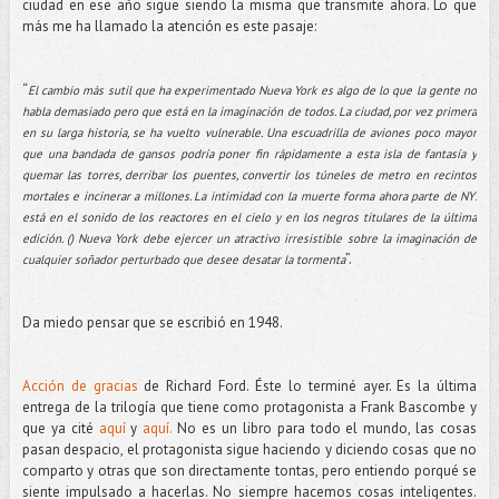
ciudad en ese año sigue siendo la misma que transmite ahora. Lo que
más me ha llamado la atención es este pasaje:
“
El cambio más sutil que ha experimentado Nueva York es algo de lo que la gente no
habla demasiado pero que está en la imaginación de todos. La ciudad, por vez primera
en su larga historia, se ha vuelto vulnerable. Una escuadrilla de aviones poco mayor
que una bandada de gansos podría poner fin rápidamente a esta isla de fantasía y
quemar las torres, derribar los puentes, convertir los túneles de metro en recintos
mortales e incinerar a millones. La intimidad con la muerte forma ahora parte de NY:
está en el sonido de los reactores en el cielo y en los negros titulares de la última
edición. () Nueva York debe ejercer un atractivo irresistible sobre la imaginación de
”.
cualquier soñador perturbado que desee desatar la tormenta
Da miedo pensar que se escribió en 1948.
Acción de gracias
de Richard Ford. Éste lo terminé ayer. Es la última
entrega de la trilogía que tiene como protagonista a Frank Bascombe y
que ya cité
aquí
y
aquí.
No es un libro para todo el mundo, las cosas
pasan despacio, el protagonista sigue haciendo y diciendo cosas que no
comparto y otras que son directamente tontas, pero entiendo porqué se
siente impulsado a hacerlas. No siempre hacemos cosas inteligentes.