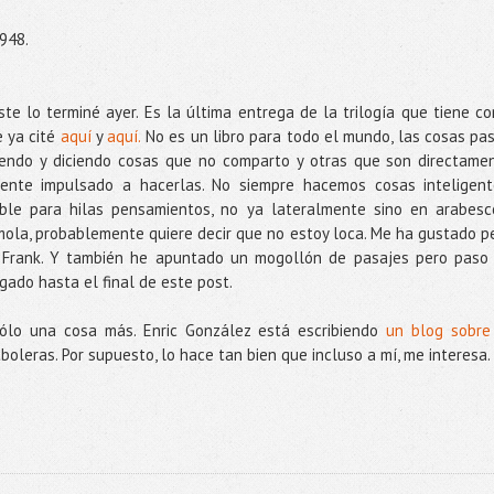
948.
ste lo terminé ayer. Es la última entrega de la trilogía que tiene c
 ya cité
aquí
y
aquí.
No es un libro para todo el mundo, las cosas pa
ciendo y diciendo cosas que no comparto y otras que son directame
iente impulsado a hacerlas. No siempre hacemos cosas inteligent
íble para hilas pensamientos, no ya lateralmente sino en arabes
ola, probablemente quiere decir que no estoy loca. Me ha gustado p
a Frank. Y también he apuntado un mogollón de pasajes pero paso
gado hasta el final de este post.
sólo una cosa más. Enric González está escribiendo
un blog sobre
boleras. Por supuesto, lo hace tan bien que incluso a mí, me interesa.