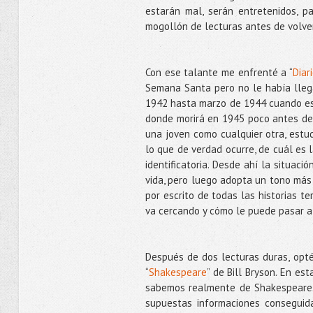
estarán mal, serán entretenidos, 
mogollón de lecturas antes de volver
Con ese talante me enfrenté a “
Diar
Semana Santa pero no le había llegad
1942 hasta marzo de 1944 cuando es
donde morirá en 1945 poco antes de l
una joven como cualquier otra, estudi
lo que de verdad ocurre, de cuál es l
identificatoria. Desde ahí la situaci
vida, pero luego adopta un tono más
por escrito de todas las historias t
va cercando y cómo le puede pasar a 
Después de dos lecturas duras, opté 
“
Shakespeare
” de Bill Bryson. En es
sabemos realmente de Shakespeare. 
supuestas informaciones conseguida