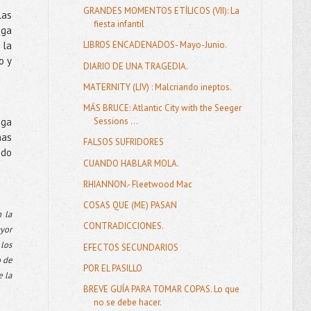
GRANDES MOMENTOS ETÍLICOS (VII): La
las
fiesta infantil
iga
 la
LIBROS ENCADENADOS- Mayo-Junio.
o y
DIARIO DE UNA TRAGEDIA.
MATERNITY (LIV) : Malcriando ineptos.
MÁS BRUCE: Atlantic City with the Seeger
nga
Sessions ...
has
FALSOS SUFRIDORES
ndo
CUANDO HABLAR MOLA.
RHIANNON.- Fleetwood Mac
COSAS QUE (ME) PASAN
 la
CONTRADICCIONES.
ayor
 los
EFECTOS SECUNDARIOS
o de
POR EL PASILLO
e la
BREVE GUÍA PARA TOMAR COPAS. Lo que
no se debe hacer.