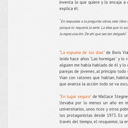
inventa lo que quiere y lo encaja a 
explica él:
“
En respuesta a la pregunta obvia, este libr
porque lo requería la serie. La idea que lo su
”.
la especulación. De ahí que sea tan delgado
“
La espuma de los días
” de Boris Vi
leído hace años “Las hormigas” y lo r
alguien me había hablado de él y lo 
parejas de jóvenes, al principio todo 
Vian con ratones que hablan, habita
que avanza la acción todo se va oscur
“
En lugar seguro”
de Wallace Stegner,
llevaba por lo menos un año en mi 
universitarios, unos ricos y otros po
los protagonistas desde 1973. Es u
través del tiempo, el resquemor, la 