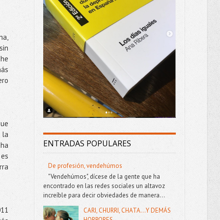
ha,
sin
 he
más
ero
que
 la
ENTRADAS POPULARES
 ha
 es
De profesión, vendehúmos
rra
"Vendehúmos", dícese de la gente que ha
encontrado en las redes sociales un altavoz
increíble para decir obviedades de manera...
011
CARI, CHURRI, CHATA...Y DEMÁS
HORRORES