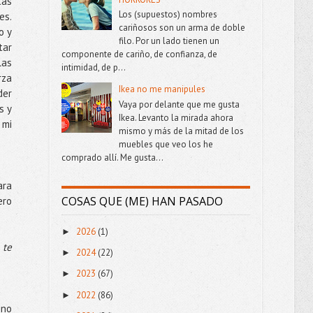
tás
Los (supuestos) nombres
es.
cariñosos son un arma de doble
o y
filo. Por un lado tienen un
tar
componente de cariño, de confianza, de
las
intimidad, de p...
rza
Ikea no me manipules
der
Vaya por delante que me gusta
s y
Ikea. Levanto la mirada ahora
 mi
mismo y más de la mitad de los
muebles que veo los he
comprado allí. Me gusta...
ara
COSAS QUE (ME) HAN PASADO
ero
2026
(1)
►
 te
2024
(22)
►
2023
(67)
►
2022
(86)
►
 no