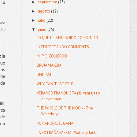
septiembre
(23)
 lo
►
agosto
(12)
►
julio
(22)
►
como
ir a
junio
(25)
▼
LO QUE HE APRENDIDO CORRIENDO.
INTERPRETANDO COMMENTS
bía
MI PIE IZQUIERDO
que
BRUJA VIAJERA
dos
UNO ASI
 de
ida
WHY CAN´T I BE YOU?
VERANEO FRANQUISTA (II): Ventajas y
desventajas.
ri,
THE WHOLE OF THE MOON.- The
res
Waterboys
 de
a a
POR AHORA, ÉL GANA.
LA EXTRAÑA PAREJA.- Walter y Jack