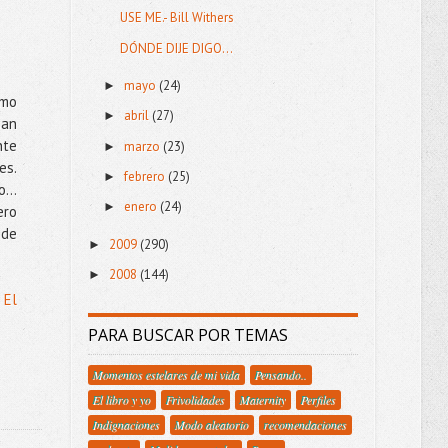
USE ME.- Bill Withers
DÓNDE DIJE DIGO...
mayo
(24)
►
omo
abril
(27)
►
san
nte
marzo
(23)
►
es.
febrero
(25)
►
co…
enero
(24)
►
ero
 de
2009
(290)
►
2008
(144)
►
 El
PARA BUSCAR POR TEMAS
Momentos estelares de mi vida
Pensando..
El libro y yo
Frivolidades
Maternity
Perfiles
Indignaciones
Modo aleatorio
recomendaciones