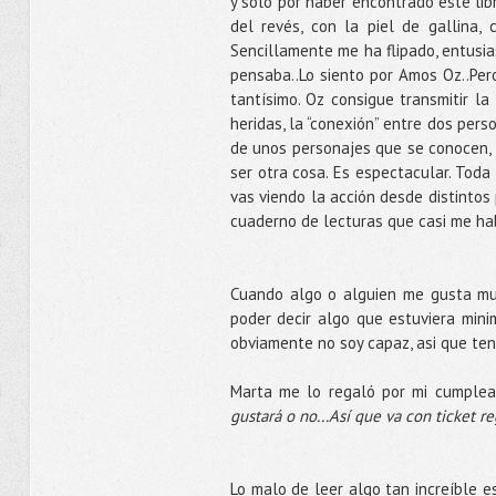
y sólo por haber encontrado este li
del revés, con la piel de gallina,
Sencillamente me ha flipado, entusia
pensaba..Lo siento por Amos Oz..Per
tantísimo. Oz consigue transmitir la
heridas, la “conexión” entre dos per
de unos personajes que se conocen, s
ser otra cosa. Es espectacular. Toda
vas viendo la acción desde distintos 
cuaderno de lecturas que casi me hab
Cuando algo o alguien me gusta much
poder decir algo que estuviera mini
obviamente no soy capaz, asi que tend
Marta me lo regaló por mi cumplea
gustará o no...Así que va con ticket r
Lo malo de leer algo tan increíble e