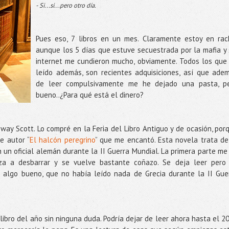
- Si...si...pero otro día.
Pues eso, 7 libros en un mes. Claramente estoy en rac
aunque los 5 días que estuve secuestrada por la mafia y 
internet me cundieron mucho, obviamente. Todos los que
leído además, son recientes adquisiciones, así que ade
de leer compulsivamente me he dejado una pasta, p
bueno..¿Para qué está el dinero?
nway Scott. Lo compré en la Feria del Libro Antiguo y de ocasión, por
e autor “
El halcón peregrino
” que me encantó. Esta novela trata de
n un oficial alemán durante la II Guerra Mundial. La primera parte me
za a desbarrar y se vuelve bastante coñazo. Se deja leer pero
e algo bueno, que no había leído nada de Grecia durante la II Gue
 libro del año sin ninguna duda. Podría dejar de leer ahora hasta el 2