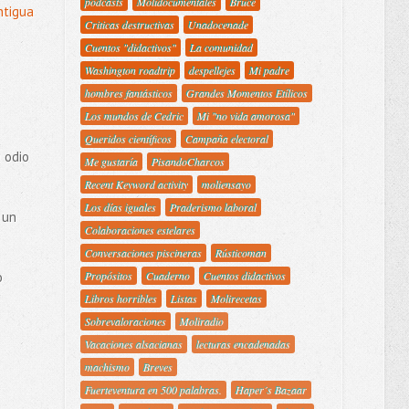
podcasts
Molidocumentales
Bruce
ntigua
Criticas destructivas
Unadocenade
Cuentos "didactivos"
La comunidad
Washington roadtrip
despellejes
Mi padre
hombres fantásticos
Grandes Momentos Etílicos
Los mundos de Cedric
Mi "no vida amorosa"
Queridos científicos
Campaña electoral
 odio
Me gustaría
PisandoCharcos
Recent Keyword activity
moliensayo
Los días iguales
Praderismo laboral
 un
Colaboraciones estelares
Conversaciones piscineras
Rústicoman
o
Propósitos
Cuaderno
Cuentos didactivos
Libros horribles
Listas
Molirecetas
Sobrevaloraciones
Moliradio
Vacaciones alsacianas
lecturas encadenadas
machismo
Breves
Fuerteventura en 500 palabras.
Haper´s Bazaar