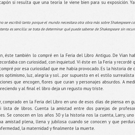
capón si resulta que una teoría le viene bien para su exposición. Ya
o no se escribió tanto porque el mundo necesitara otra obra más sobre Shakespeare 
stenta es sencilla: se trata de determinar qué puede saberse de Shakespeare sin recurr
an, éste también lo compré en la Feria del Libro Antiguo. De Vian ha
ecordaba con curiosidad, con inquietud. Vi éste en la Feria y recordé 
compré por esa curiosidad que me había provocado. Es la historia de 
es optimismo, luz, alegría y sol...por supuesto en el estilo surrealista
ciones que encogen, flores que curan y personajes absurdos. A med
eciendo y al final el libro deja un regusto muy triste.
 comprado en la Feria del Libro en uno de esos días de piensa en gui
lista de libros. Cuenta la amistad entre dos parejas de profeso
bres. Se conocen en los años 30 y la historia nos la cuenta, Larry, uno
na amistad plena, llena y jubilosa cuando se conocen y que perdur
enfermedad, la maternidad y finalmente la muerte.