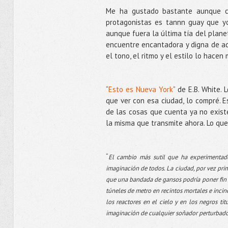
Me ha gustado bastante aunque c
protagonistas es tannn guay que yo
aunque fuera la última tía del plane
encuentre encantadora y digna de adm
el tono, el ritmo y el estilo lo hacen
“
Esto es Nueva York
” de E.B. White.
que ver con esa ciudad, lo compré. E
de las cosas que cuenta ya no existe
la misma que transmite ahora. Lo qu
“
El cambio más sutil que ha experimentad
imaginación de todos. La ciudad, por vez prim
que una bandada de gansos podría poner fin rá
túneles de metro en recintos mortales e incin
los reactores en el cielo y en los negros tit
imaginación de cualquier soñador perturbado