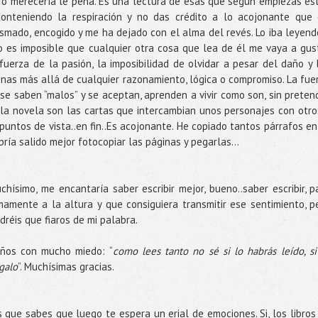
bro merecería le pena. Es una lectura de esas que según empiezas es
 conteniendo la respiración y no das crédito a lo acojonante que 
smado, encogido y me ha dejado con el alma del revés. Lo iba leyend
o es imposible que cualquier otra cosa que lea de él me vaya a gus
 fuerza de la pasión, la imposibilidad de olvidar a pesar del daño y 
sonas más allá de cualquier razonamiento, lógica o compromiso. La fue
e saben “malos” y se aceptan, aprenden a vivir como son, sin preten
 la novela son las cartas que intercambian unos personajes con otro
puntos de vista..en fin..Es acojonante. He copiado tantos párrafos en
ría salido mejor fotocopiar las páginas y pegarlas…
ísimo, me encantaría saber escribir mejor, bueno..saber escribir, p
mamente a la altura y que consiguiera transmitir ese sentimiento, p
réis que fiaros de mi palabra.
ños con mucho miedo: “
como lees tanto no sé si lo habrás leído, si
egalo
”. Muchísimas gracias.
s que sabes que luego te espera un erial de emociones. Si, los libros