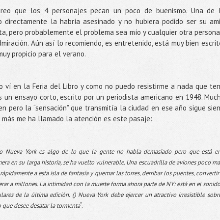
reo que los 4 personajes pecan un poco de buenismo. Una de 
 directamente la habría asesinado y no hubiera podido ser su am
ta, pero probablemente el problema sea mío y cualquier otra persona
iración. Aún así lo recomiendo, es entretenido, está muy bien escrit
 muy propicio para el verano.
 Lo ví en la Feria del Libro y como no puedo resistirme a nada que te
s un ensayo corto, escrito por un periodista americano en 1948. Muc
n pero la “sensación” que transmitía la ciudad en ese año sigue sie
e más me ha llamado la atención es este pasaje:
o Nueva York es algo de lo que la gente no habla demasiado pero que está en
era en su larga historia, se ha vuelto vulnerable. Una escuadrilla de aviones poco m
pidamente a esta isla de fantasía y quemar las torres, derribar los puentes, convertir
erar a millones. La intimidad con la muerte forma ahora parte de NY: está en el sonid
ulares de la última edición. () Nueva York debe ejercer un atractivo irresistible sobr
”.
 que desee desatar la tormenta