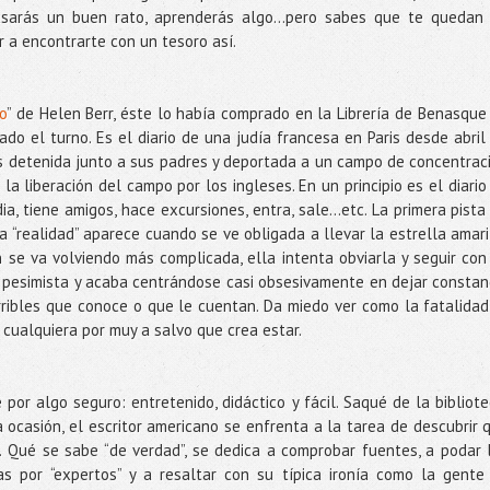
pasarás un buen rato, aprenderás algo…pero sabes que te quedan
 a encontrarte con un tesoro así.
io
” de Helen Berr, éste lo había comprado en la Librería de Benasque
o el turno. Es el diario de una judía francesa en Paris desde abril
 detenida junto a sus padres y deportada a un campo de concentrac
a liberación del campo por los ingleses. En un principio es el diario
a, tiene amigos, hace excursiones, entra, sale...etc. La primera pista
a “realidad” aparece cuando se ve obligada a llevar la estrella amari
ón se va volviendo más complicada, ella intenta obviarla y seguir con
 pesimista y acaba centrándose casi obsesivamente en dejar constan
erribles que conoce o que le cuentan. Da miedo ver como la fatalidad
cualquiera por muy a salvo que crea estar.
por algo seguro: entretenido, didáctico y fácil. Saqué de la bibliote
ta ocasión, el escritor americano se enfrenta a la tarea de descubrir 
Qué se sabe “de verdad”, se dedica a comprobar fuentes, a podar 
s por “expertos” y a resaltar con su típica ironía como la gente