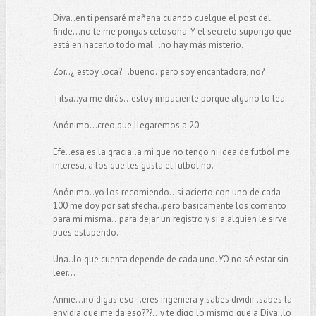
Diva..en ti pensaré mañana cuando cuelgue el post del
finde...no te me pongas celosona. Y el secreto supongo que
está en hacerlo todo mal...no hay más misterio.
Zor..¿ estoy loca?...bueno..pero soy encantadora, no?
Tilsa..ya me dirás...estoy impaciente porque alguno lo lea.
Anónimo...creo que llegaremos a 20.
Efe..esa es la gracia..a mi que no tengo ni idea de futbol me
interesa, a los que les gusta el futbol no.
Anónimo..yo los recomiendo...si acierto con uno de cada
100 me doy por satisfecha..pero basicamente los comento
para mi misma...para dejar un registro y si a alguien le sirve
pues estupendo.
Una..lo que cuenta depende de cada uno. YO no sé estar sin
leer...
Annie...no digas eso...eres ingeniera y sabes dividir..sabes la
envidia que me da eso???...y te digo lo mismo que a Diva..lo