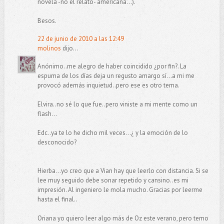
novela -no el relato- americana...).
Besos.
22 de junio de 2010 a las 12:49
molinos
dijo...
Anónimo..me alegro de haber coincidido ¿por fin?. La
espuma de los días deja un regusto amargo sí...a mi me
provocó además inquietud..pero ese es otro tema.
Elvira..no sé lo que fue..pero viniste a mi mente como un
flash...
Edc..ya te lo he dicho mil veces...¿ y la emoción de lo
desconocido?
Hierba...yo creo que a Vian hay que leerlo con distancia. Si se
lee muy seguido debe sonar repetido y cansino..es mi
impresión. Al ingeniero le mola mucho. Gracias por leerme
hasta el final..
Oriana yo quiero leer algo más de Oz este verano, pero temo