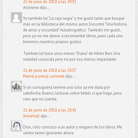
21 de junio de 2010 a las 20:31
Anónimo dijo...
Yo también leí "La caja negra" y me gustó tanto que busqué
más en la biblioteca del mismo autor. Encontré "Una historia
de amor y oscuridad" Autobiográfico. También me gustó,
pero yo no me atrevo a recomendar libros, pues cada uno
tenemos nuestros propios gustos.
También leí hace unos meses "Diario" de Hélèn Berr. Una
realidad conocida pero no por eso menos impactante.
21 de junio de 2010 a las 20:37
Mamá (contra) corriente
dijo...
Si yo consiguiera leerme uno solo ya me daría por
satisfecha. Bueno, lecturas sobre bebés sí que hago, pero
creo que no cuenta.
21 de junio de 2010 a las 20:41
Anniehall
dijo...
Dios, sólo conozco a un autor y ninguno de los libros. Me
siento tannn ignorante ahora.