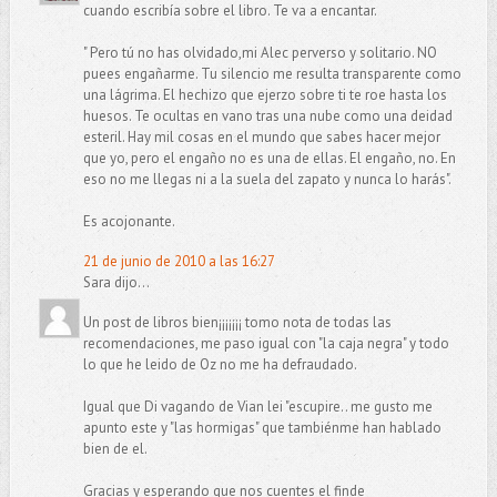
cuando escribía sobre el libro. Te va a encantar.
" Pero tú no has olvidado,mi Alec perverso y solitario. NO
puees engañarme. Tu silencio me resulta transparente como
una lágrima. El hechizo que ejerzo sobre ti te roe hasta los
huesos. Te ocultas en vano tras una nube como una deidad
esteril. Hay mil cosas en el mundo que sabes hacer mejor
que yo, pero el engaño no es una de ellas. El engaño, no. En
eso no me llegas ni a la suela del zapato y nunca lo harás".
Es acojonante.
21 de junio de 2010 a las 16:27
Sara dijo...
Un post de libros bien¡¡¡¡¡¡¡ tomo nota de todas las
recomendaciones, me paso igual con "la caja negra" y todo
lo que he leido de Oz no me ha defraudado.
Igual que Di vagando de Vian lei "escupire.. me gusto me
apunto este y "las hormigas" que tambiénme han hablado
bien de el.
Gracias y esperando que nos cuentes el finde