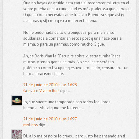
Que no hayas destruido esta carta al reconocer mi letra en el
sobre prueba que la curiosidad es más poderosa que el odio.
O que tu odio necesita carne fresca.» Bueno, si sigue así (y
aseguras q sí) creo q va a merecer la pena.
No he leído nada de lo q croniqueas, pero me siento
solidarizada a comentar en estos post q una hace para sí
misma, o para un par más, como mucho. Sigue.
Ah, de Boris Vian leí "Escupiré sobre vuestra tumba" hace
mucho, y tengo ganas de más. No sé si este será tan
polémico como Escupire q estuvo prohibido, censurado... un
libro antiracismo, fíjate.
21 de junio de 2010 a las 16:23
Gonzalo Viveiró Ruiz
dijo...
Jo, que suerte una temporada con todos los libros
buenos...Ah!, alguno me lo leere...
21 de junio de 2010 a las 16:27
molinos
dijo...
Di..a lo mejor no te lo crees...pero justo he pensando en ti