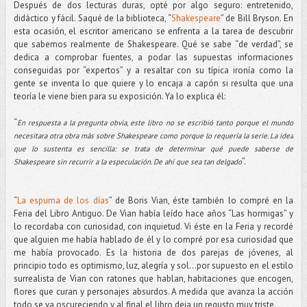
Después de dos lecturas duras, opté por algo seguro: entretenido,
didáctico y fácil. Saqué de la biblioteca, “
Shakespeare
” de Bill Bryson. En
esta ocasión, el escritor americano se enfrenta a la tarea de descubrir
que sabemos realmente de Shakespeare. Qué se sabe “de verdad”, se
dedica a comprobar fuentes, a podar las supuestas informaciones
conseguidas por “expertos” y a resaltar con su típica ironía como la
gente se inventa lo que quiere y lo encaja a capón si resulta que una
teoría le viene bien para su exposición. Ya lo explica él:
“
En respuesta a la pregunta obvia, este libro no se escribió tanto porque el mundo
necesitara otra obra más sobre Shakespeare como porque lo requería la serie. La idea
que lo sustenta es sencilla: se trata de determinar qué puede saberse de
”.
Shakespeare sin recurrir a la especulación. De ahí que sea tan delgado
“
La espuma de los días
” de Boris Vian, éste también lo compré en la
Feria del Libro Antiguo. De Vian había leído hace años “Las hormigas” y
lo recordaba con curiosidad, con inquietud. Vi éste en la Feria y recordé
que alguien me había hablado de él y lo compré por esa curiosidad que
me había provocado. Es la historia de dos parejas de jóvenes, al
principio todo es optimismo, luz, alegría y sol...por supuesto en el estilo
surrealista de Vian con ratones que hablan, habitaciones que encogen,
flores que curan y personajes absurdos. A medida que avanza la acción
todo se va oscureciendo y al final el libro deja un regusto muy triste.