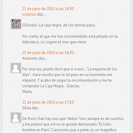
21 de junio de 2010 a las 16:30
molinos
dijo...
GOnzalo..La caja negra..de los demás pasa.
Por cierto, el que me has recomendado está pillado en la
biblioteca..lo cogeré el mes que viene.
21 de junio de 2010 a las 16:30
Anónimo dijo...
Por una vez, puedo decir que sí a uno..."La espuma de los
días"...hace mucho que lo leí pero en su momento me
impactó. Y acabo de seguir tu recomendación y me he
comprado La Caja Negra...Gracias,
Marta
21 de junio de 2010 a las 17:10
Sílvia dijo...
De Boris Vian hay uno que "debes" leer, aunque es de cuentos
y me parece que a tí no te gustan demasiado: "El lobo
hombre en Paris". Canciones pop a parte, es un magnífico