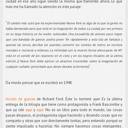
ciudad en ese año sigue siendo la misma que transmite ahora. Lo que
más me ha llamado la atención es este pasaje:
“
El cambio más sutil que ha experimentado Nueva York es algo de lo que la gente no
habla demasiado pero que está en la imaginación de todos. La ciudad, por vez primera
en su larga historia, se ha vuelto vulnerable. Una escuadrilla de aviones poco mayor
que una bandada de gansos podría poner fin rápidamente a esta isla de fantasía y
quemar las torres, derribar los puentes, convertir los túneles de metro en recintos
mortales e incinerar a millones. La intimidad con la muerte forma ahora parte de NY:
está en el sonido de los reactores en el cielo y en los negros titulares de la última
edición. () Nueva York debe ejercer un atractivo irresistible sobre la imaginación de
”.
cualquier soñador perturbado que desee desatar la tormenta
Da miedo pensar que se escribió en 1948.
Acción de gracias
de Richard Ford. Éste lo terminé ayer. Es la última
entrega de la trilogía que tiene como protagonista a Frank Bascombe y
que ya cité
aquí
y
aquí.
No es un libro para todo el mundo, las cosas
pasan despacio, el protagonista sigue haciendo y diciendo cosas que no
comparto y otras que son directamente tontas, pero entiendo porqué se
siente impulsado a hacerlas. No siempre hacemos cosas inteligentes.