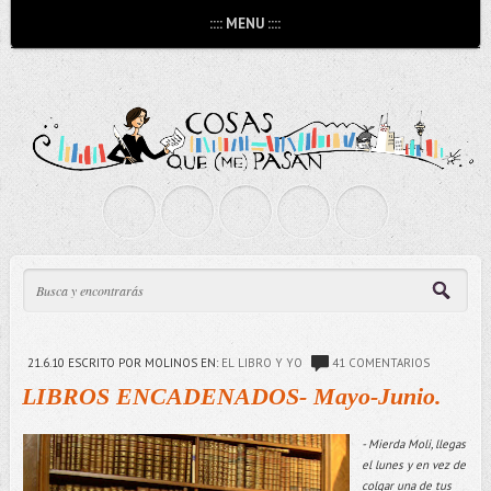
:::: MENU ::::
21.6.10
ESCRITO POR MOLINOS
EN:
EL LIBRO Y YO
41 COMENTARIOS
LIBROS ENCADENADOS- Mayo-Junio.
- Mierda Moli, llegas
el lunes y en vez de
colgar una de tus