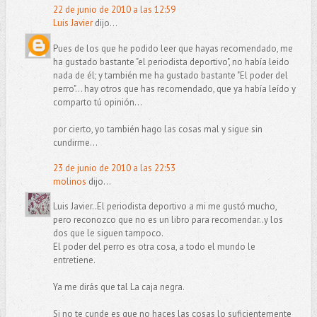
22 de junio de 2010 a las 12:59
Luis Javier
dijo...
Pues de los que he podido leer que hayas recomendado, me
ha gustado bastante "el periodista deportivo", no había leido
nada de él; y también me ha gustado bastante "El poder del
perro"... hay otros que has recomendado, que ya había leído y
comparto tú opinión...
por cierto, yo también hago las cosas mal y sigue sin
cundirme...
23 de junio de 2010 a las 22:53
molinos
dijo...
Luis Javier..El periodista deportivo a mi me gustó mucho,
pero reconozco que no es un libro para recomendar..y los
dos que le siguen tampoco.
El poder del perro es otra cosa, a todo el mundo le
entretiene.
Ya me dirás que tal La caja negra.
Si no te cunde es que no haces las cosas lo suficientemente