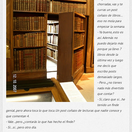
chorradas, vas y te
curras un post
coñazo de libros…
eso no mola para
empezar la semana.
- Ya bueno, esto es
así. Además no
puedo dejarlo más
porque ya llevo 7
libros desde la
última vez y luego
me decís que
escribo posts
demasiado largos.
- Pero..¿no tienes
nada más divertido
que contar?
- Sí, claro que si...he
tenido un finde
genial..pero ahora toca lo que toca. Un post coñazo de lecturas que nadie conoce y
que comentan 4.
- Vale…pero..¿contarás lo que has hecho el finde?
- Si...si...pero otro día.