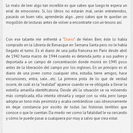
Lo malo de leer algo tan increíble es que sabes que luego te espera un
erial de emociones. Si, los libros no estarán mal, serán entretenidos,
pasarás un buen rato, aprenderás algo…pero sabes que te quedan un
mogollón de lecturas antes de volver a encontrarte con un tesoro así.
Con ese talante me enfrenté a “
Diario
” de Helen Berr, éste lo había
comprado en la Librería de Benasque en Semana Santa pero no le había
llegado el turno. Es el diario de una judía francesa en Paris desde abril
de 1942 hasta marzo de 1944 cuando es detenida junto a sus padres y
deportada a un campo de concentración donde morirá en 1945 poco
antes de la liberación del campo por los ingleses. En un principio es el
diario de una joven como cualquier otra, estudia, tiene amigos, hace
excursiones, entra, sale...etc. La primera pista de lo que de verdad
ocurre, de cuál es la “realidad” aparece cuando se ve obligada a llevar la
estrella amarilla identificatoria. Desde ahí la situación se va volviendo
más complicada, ella intenta obviarla y seguir con su vida, pero luego
adopta un tono más pesimista y acaba centrándose casi obsesivamente
en dejar constancia por escrito de todas las historias terribles que
conoce o que le cuentan. Da miedo ver como la fatalidad le va cercando
y cómo le puede pasar a cualquiera por muy a salvo que crea estar.