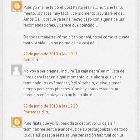
Pues yo me he leído el post hasta el final.. no tiene tanto
mérito, lo haces muy fácil... de momento ,apuntaré el del
Amós Oz... porque ya te he hecho caso con alguna de las
recomendaciones, y parece que coincido...
De todas maneras, cómo dicen por ahí, no sé cómo te cunde
tanto la vida.... a mi no me da p'a casi ná...
22 de junio de 2010 a las 10:17
Bett
dijo...
No voy a ser original: incluiré "La caja negra" en mi lista de
libros para leer en algún momento, que ahora que ya he
terminado los exámenes y "sólo" trabajo, vuelvo a tener
tiempo para esos placeres. Y no hay como estar en un
parque o en la playa con un buen libro!
22 de junio de 2010 a las 12:20
Portarosa
dijo...
Pues fíjate que yo "El periodista deportivo" lo dejé sin
terminar: me sentía a años-luz de su protagonista y de todo
lo que allí pasaba (esta es una sensación habitual con la