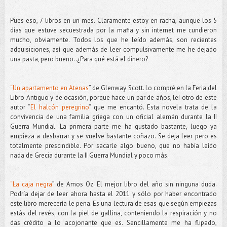
Pues eso, 7 libros en un mes. Claramente estoy en racha, aunque los 5
días que estuve secuestrada por la mafia y sin internet me cundieron
mucho, obviamente. Todos los que he leído además, son recientes
adquisiciones, así que además de leer compulsivamente me he dejado
una pasta, pero bueno..¿Para qué está el dinero?
“Un apartamento en Atenas
” de Glenway Scott. Lo compré en la Feria del
Libro Antiguo y de ocasión, porque hace un par de años, leí otro de este
autor “
El halcón peregrino
” que me encantó. Esta novela trata de la
convivencia de una familia griega con un oficial alemán durante la II
Guerra Mundial. La primera parte me ha gustado bastante, luego ya
empieza a desbarrar y se vuelve bastante coñazo. Se deja leer pero es
totalmente prescindible. Por sacarle algo bueno, que no había leído
nada de Grecia durante la II Guerra Mundial y poco más.
“La caja negra
” de Amos Oz. El mejor libro del año sin ninguna duda.
Podría dejar de leer ahora hasta el 2011 y sólo por haber encontrado
este libro merecería le pena. Es una lectura de esas que según empiezas
estás del revés, con la piel de gallina, conteniendo la respiración y no
das crédito a lo acojonante que es. Sencillamente me ha flipado,