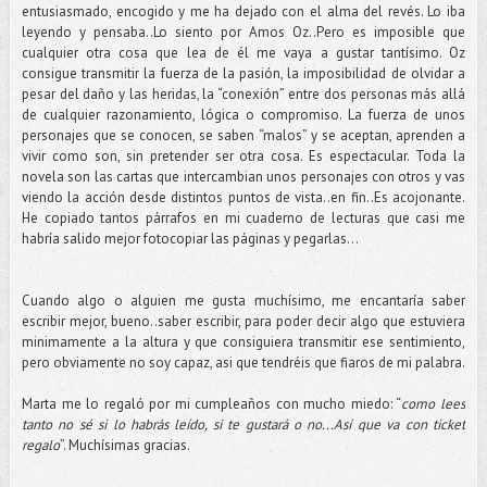
entusiasmado, encogido y me ha dejado con el alma del revés. Lo iba
leyendo y pensaba..Lo siento por Amos Oz..Pero es imposible que
cualquier otra cosa que lea de él me vaya a gustar tantísimo. Oz
consigue transmitir la fuerza de la pasión, la imposibilidad de olvidar a
pesar del daño y las heridas, la “conexión” entre dos personas más allá
de cualquier razonamiento, lógica o compromiso. La fuerza de unos
personajes que se conocen, se saben “malos” y se aceptan, aprenden a
vivir como son, sin pretender ser otra cosa. Es espectacular. Toda la
novela son las cartas que intercambian unos personajes con otros y vas
viendo la acción desde distintos puntos de vista..en fin..Es acojonante.
He copiado tantos párrafos en mi cuaderno de lecturas que casi me
habría salido mejor fotocopiar las páginas y pegarlas…
Cuando algo o alguien me gusta muchísimo, me encantaría saber
escribir mejor, bueno..saber escribir, para poder decir algo que estuviera
minimamente a la altura y que consiguiera transmitir ese sentimiento,
pero obviamente no soy capaz, asi que tendréis que fiaros de mi palabra.
Marta me lo regaló por mi cumpleaños con mucho miedo: “
como lees
tanto no sé si lo habrás leído, si te gustará o no...Así que va con ticket
regalo
”. Muchísimas gracias.