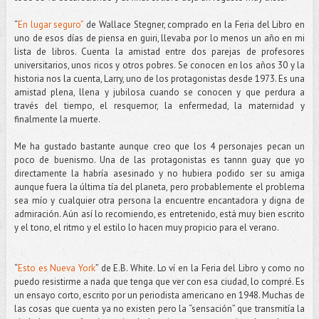
“
En lugar seguro”
de Wallace Stegner, comprado en la Feria del Libro en
uno de esos días de piensa en guiri, llevaba por lo menos un año en mi
lista de libros. Cuenta la amistad entre dos parejas de profesores
universitarios, unos ricos y otros pobres. Se conocen en los años 30 y la
historia nos la cuenta, Larry, uno de los protagonistas desde 1973. Es una
amistad plena, llena y jubilosa cuando se conocen y que perdura a
través del tiempo, el resquemor, la enfermedad, la maternidad y
finalmente la muerte.
Me ha gustado bastante aunque creo que los 4 personajes pecan un
poco de buenismo. Una de las protagonistas es tannn guay que yo
directamente la habría asesinado y no hubiera podido ser su amiga
aunque fuera la última tía del planeta, pero probablemente el problema
sea mío y cualquier otra persona la encuentre encantadora y digna de
admiración. Aún así lo recomiendo, es entretenido, está muy bien escrito
y el tono, el ritmo y el estilo lo hacen muy propicio para el verano.
“
Esto es Nueva York
” de E.B. White. Lo ví en la Feria del Libro y como no
puedo resistirme a nada que tenga que ver con esa ciudad, lo compré. Es
un ensayo corto, escrito por un periodista americano en 1948. Muchas de
las cosas que cuenta ya no existen pero la “sensación” que transmitía la