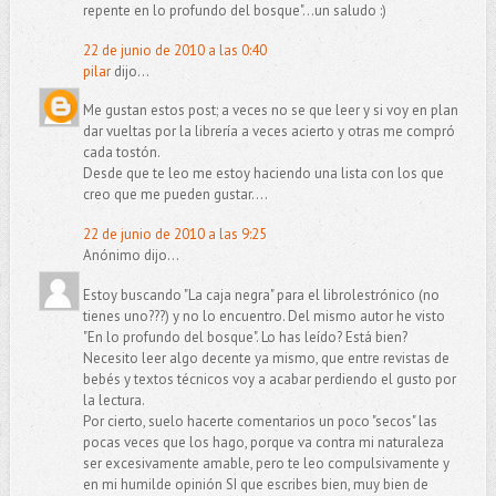
repente en lo profundo del bosque"...un saludo :)
22 de junio de 2010 a las 0:40
pilar
dijo...
Me gustan estos post; a veces no se que leer y si voy en plan
dar vueltas por la librería a veces acierto y otras me compró
cada tostón.
Desde que te leo me estoy haciendo una lista con los que
creo que me pueden gustar....
22 de junio de 2010 a las 9:25
Anónimo dijo...
Estoy buscando "La caja negra" para el librolestrónico (no
tienes uno???) y no lo encuentro. Del mismo autor he visto
"En lo profundo del bosque". Lo has leído? Está bien?
Necesito leer algo decente ya mismo, que entre revistas de
bebés y textos técnicos voy a acabar perdiendo el gusto por
la lectura.
Por cierto, suelo hacerte comentarios un poco "secos" las
pocas veces que los hago, porque va contra mi naturaleza
ser excesivamente amable, pero te leo compulsivamente y
en mi humilde opinión SI que escribes bien, muy bien de