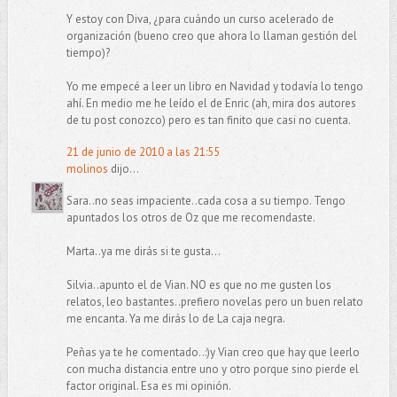
Y estoy con Diva, ¿para cuándo un curso acelerado de
organización (bueno creo que ahora lo llaman gestión del
tiempo)?
Yo me empecé a leer un libro en Navidad y todavía lo tengo
ahí. En medio me he leído el de Enric (ah, mira dos autores
de tu post conozco) pero es tan finito que casi no cuenta.
21 de junio de 2010 a las 21:55
molinos
dijo...
Sara..no seas impaciente..cada cosa a su tiempo. Tengo
apuntados los otros de Oz que me recomendaste.
Marta..ya me dirás si te gusta...
Silvia..apunto el de Vian. NO es que no me gusten los
relatos, leo bastantes..prefiero novelas pero un buen relato
me encanta. Ya me dirás lo de La caja negra.
Peñas ya te he comentado..:)y Vian creo que hay que leerlo
con mucha distancia entre uno y otro porque sino pierde el
factor original. Esa es mi opinión.