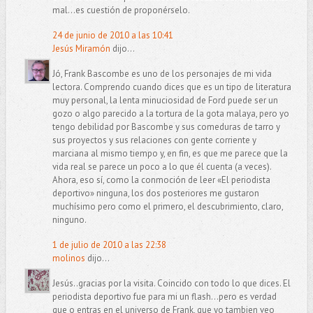
mal...es cuestión de proponérselo.
24 de junio de 2010 a las 10:41
Jesús Miramón
dijo...
Jó, Frank Bascombe es uno de los personajes de mi vida
lectora. Comprendo cuando dices que es un tipo de literatura
muy personal, la lenta minuciosidad de Ford puede ser un
gozo o algo parecido a la tortura de la gota malaya, pero yo
tengo debilidad por Bascombe y sus comeduras de tarro y
sus proyectos y sus relaciones con gente corriente y
marciana al mismo tiempo y, en fin, es que me parece que la
vida real se parece un poco a lo que él cuenta (a veces).
Ahora, eso sí, como la conmoción de leer «El periodista
deportivo» ninguna, los dos posteriores me gustaron
muchísimo pero como el primero, el descubrimiento, claro,
ninguno.
1 de julio de 2010 a las 22:38
molinos
dijo...
Jesús..gracias por la visita. Coincido con todo lo que dices. El
periodista deportivo fue para mi un flash...pero es verdad
que o entras en el universo de Frank, que yo tambien veo