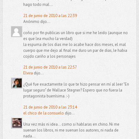
hago todo mal...
21 de junio de 2010 a las 22:39
Anónimo dijo...
coño por fin publicas un libro que si me he leido (aunque no
es que lea mucho la verdad)
la espuma de los dias me lo acabe hace dos meses, el mal
cuerpo que me dejo al final me duro un par de dias, le habia
cojido cariño a los personajes
21 de junio de 2010 a las 22:57
Elvira
dijo...
¿Qué fue exactamente lo que te hizo pensar en mí al leer "En
lugar seguro" de Wallace Stegner? Espero que no fuera la
protagonista buenísima. :-)
21 de junio de 2010 a las 23:14
el chico de la consuelo
dijo...
Una vez más ni idea... como si hablaras en chino. Ni me
suenan los libros, ni me suenan los autores, ni nada de
nada...