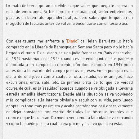
Lo malo de leer algo tan increíble es que sabes que luego te espera un
erial de emociones. Si, los libros no estarán mal, serán entretenidos,
pasarás un buen rato, aprenderás algo…pero sabes que te quedan un
mogollón de lecturas antes de volver a encontrarte con un tesoro así.
Con ese talante me enfrenté a “
Diario
” de Helen Berr, éste lo había
comprado en la Librería de Benasque en Semana Santa pero no le había
llegado el turno. Es el diario de una judía francesa en Paris desde abril
de 1942 hasta marzo de 1944 cuando es detenida junto a sus padres y
deportada a un campo de concentración donde morirá en 1945 poco
antes de la liberación del campo por los ingleses. En un principio es el
diario de una joven como cualquier otra, estudia, tiene amigos, hace
excursiones, entra, sale...etc. La primera pista de lo que de verdad
ocurre, de cuál es la “realidad” aparece cuando se ve obligada a llevar la
estrella amarilla identificatoria. Desde ahí la situación se va volviendo
más complicada, ella intenta obviarla y seguir con su vida, pero luego
adopta un tono más pesimista y acaba centrándose casi obsesivamente
en dejar constancia por escrito de todas las historias terribles que
conoce o que le cuentan. Da miedo ver como la fatalidad le va cercando
y cómo le puede pasar a cualquiera por muy a salvo que crea estar.