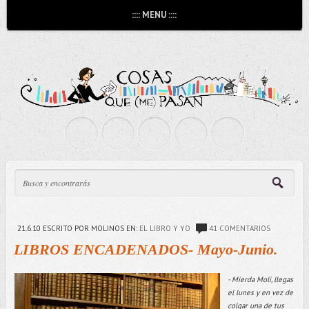
:::: MENU ::::
21.6.10
ESCRITO POR MOLINOS
EN:
EL LIBRO Y YO
41 COMENTARIOS
LIBROS ENCADENADOS- Mayo-Junio.
- Mierda Moli, llegas
el lunes y en vez de
colgar una de tus