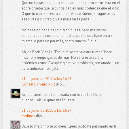
Que no hayas destruido esta carta al reconocer mi letra en el
sobre prueba que la curiosidad es más poderosa que el odio.
O que tu odio necesita carne fresca.» Bueno, si sigue así (y
aseguras q sí) creo q va a merecer la pena.
No he leído nada de lo q croniqueas, pero me siento
solidarizada a comentar en estos post q una hace para sí
misma, o para un par más, como mucho. Sigue.
Ah, de Boris Vian leí "Escupiré sobre vuestra tumba" hace
mucho, y tengo ganas de más. No sé si este será tan
polémico como Escupire q estuvo prohibido, censurado... un
libro antiracismo, fíjate.
21 de junio de 2010 a las 16:23
Gonzalo Viveiró Ruiz
dijo...
Jo, que suerte una temporada con todos los libros
buenos...Ah!, alguno me lo leere...
21 de junio de 2010 a las 16:27
molinos
dijo...
Di..a lo mejor no te lo crees...pero justo he pensando en ti