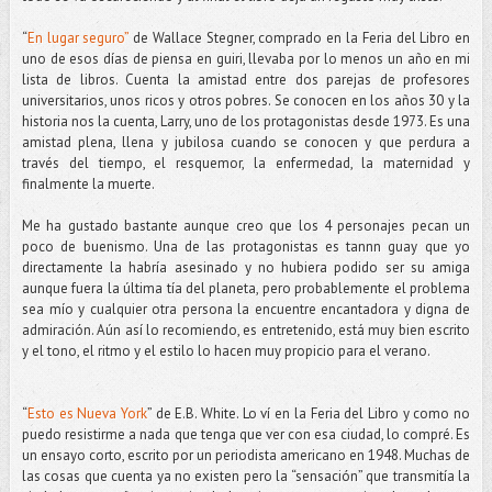
“
En lugar seguro”
de Wallace Stegner, comprado en la Feria del Libro en
uno de esos días de piensa en guiri, llevaba por lo menos un año en mi
lista de libros. Cuenta la amistad entre dos parejas de profesores
universitarios, unos ricos y otros pobres. Se conocen en los años 30 y la
historia nos la cuenta, Larry, uno de los protagonistas desde 1973. Es una
amistad plena, llena y jubilosa cuando se conocen y que perdura a
través del tiempo, el resquemor, la enfermedad, la maternidad y
finalmente la muerte.
Me ha gustado bastante aunque creo que los 4 personajes pecan un
poco de buenismo. Una de las protagonistas es tannn guay que yo
directamente la habría asesinado y no hubiera podido ser su amiga
aunque fuera la última tía del planeta, pero probablemente el problema
sea mío y cualquier otra persona la encuentre encantadora y digna de
admiración. Aún así lo recomiendo, es entretenido, está muy bien escrito
y el tono, el ritmo y el estilo lo hacen muy propicio para el verano.
“
Esto es Nueva York
” de E.B. White. Lo ví en la Feria del Libro y como no
puedo resistirme a nada que tenga que ver con esa ciudad, lo compré. Es
un ensayo corto, escrito por un periodista americano en 1948. Muchas de
las cosas que cuenta ya no existen pero la “sensación” que transmitía la