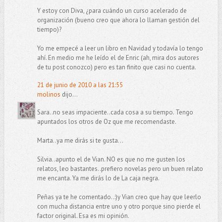
Y estoy con Diva, ¿para cuándo un curso acelerado de
organización (bueno creo que ahora lo llaman gestión del
tiempo)?
Yo me empecé a leer un libro en Navidad y todavía lo tengo
ahí. En medio me he leído el de Enric (ah, mira dos autores
de tu post conozco) pero es tan finito que casi no cuenta.
21 de junio de 2010 a las 21:55
molinos
dijo...
Sara..no seas impaciente..cada cosa a su tiempo. Tengo
apuntados los otros de Oz que me recomendaste.
Marta..ya me dirás si te gusta...
Silvia..apunto el de Vian. NO es que no me gusten los
relatos, leo bastantes..prefiero novelas pero un buen relato
me encanta. Ya me dirás lo de La caja negra.
Peñas ya te he comentado..:)y Vian creo que hay que leerlo
con mucha distancia entre uno y otro porque sino pierde el
factor original. Esa es mi opinión.