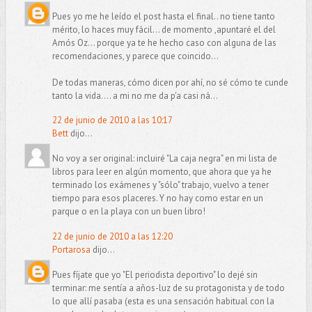
Pues yo me he leído el post hasta el final.. no tiene tanto
mérito, lo haces muy fácil... de momento ,apuntaré el del
Amós Oz... porque ya te he hecho caso con alguna de las
recomendaciones, y parece que coincido...
De todas maneras, cómo dicen por ahí, no sé cómo te cunde
tanto la vida.... a mi no me da p'a casi ná...
22 de junio de 2010 a las 10:17
Bett
dijo...
No voy a ser original: incluiré "La caja negra" en mi lista de
libros para leer en algún momento, que ahora que ya he
terminado los exámenes y "sólo" trabajo, vuelvo a tener
tiempo para esos placeres. Y no hay como estar en un
parque o en la playa con un buen libro!
22 de junio de 2010 a las 12:20
Portarosa
dijo...
Pues fíjate que yo "El periodista deportivo" lo dejé sin
terminar: me sentía a años-luz de su protagonista y de todo
lo que allí pasaba (esta es una sensación habitual con la