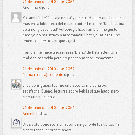
21 de junio de 2010 a las 20:31
Anónimo dijo...
Yo también leí "La caja negra" y me gustó tanto que busqué
más en la biblioteca del mismo autor. Encontré "Una historia
de amor y oscuridad" Autobiográfico. También me gustó,
pero yo no me atrevo a recomendar libros, pues cada uno
tenemos nuestros propios gustos.
También leí hace unos meses "Diario" de Hélèn Berr. Una
realidad conocida pero no por eso menos impactante.
21 de junio de 2010 a las 20:37
Mamá (contra) corriente
dijo...
Si yo consiguiera leerme uno solo ya me daría por
satisfecha. Bueno, lecturas sobre bebés sí que hago, pero
creo que no cuenta.
21 de junio de 2010 a las 20:41
Anniehall
dijo...
Dios, sólo conozco a un autor y ninguno de los libros. Me
siento tannn ignorante ahora.