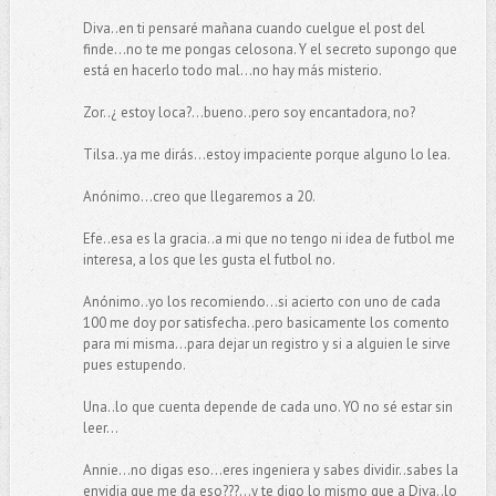
Diva..en ti pensaré mañana cuando cuelgue el post del
finde...no te me pongas celosona. Y el secreto supongo que
está en hacerlo todo mal...no hay más misterio.
Zor..¿ estoy loca?...bueno..pero soy encantadora, no?
Tilsa..ya me dirás...estoy impaciente porque alguno lo lea.
Anónimo...creo que llegaremos a 20.
Efe..esa es la gracia..a mi que no tengo ni idea de futbol me
interesa, a los que les gusta el futbol no.
Anónimo..yo los recomiendo...si acierto con uno de cada
100 me doy por satisfecha..pero basicamente los comento
para mi misma...para dejar un registro y si a alguien le sirve
pues estupendo.
Una..lo que cuenta depende de cada uno. YO no sé estar sin
leer...
Annie...no digas eso...eres ingeniera y sabes dividir..sabes la
envidia que me da eso???...y te digo lo mismo que a Diva..lo