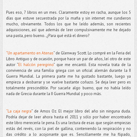
Pues eso, 7 libros en un mes. Claramente estoy en racha, aunque los 5
días que estuve secuestrada por la mafia y sin internet me cundieron
mucho, obviamente. Todos los que he leído además, son recientes
adquisiciones, así que además de leer compulsivamente me he dejado
una pasta, pero bueno..¿Para qué está el dinero?
“Un apartamento en Atenas
” de Glenway Scott. Lo compré en la Feria del
Libro Antiguo y de ocasión, porque hace un par de años, leí otro de este
autor “
El halcón peregrino
” que me encantó. Esta novela trata de la
convivencia de una familia griega con un oficial alemán durante la II
Guerra Mundial. La primera parte me ha gustado bastante, luego ya
empieza a desbarrar y se vuelve bastante coñazo. Se deja leer pero es
totalmente prescindible. Por sacarle algo bueno, que no había leído
nada de Grecia durante la II Guerra Mundial y poco más.
“La caja negra
” de Amos Oz. El mejor libro del año sin ninguna duda.
Podría dejar de leer ahora hasta el 2011 y sólo por haber encontrado
este libro merecería le pena. Es una lectura de esas que según empiezas
estás del revés, con la piel de gallina, conteniendo la respiración y no
das crédito a lo acojonante que es. Sencillamente me ha flipado,