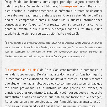
Después de dos lecturas duras, opté por algo seguro: entretenido,
didáctico y fácil. Saqué de la biblioteca, “
Shakespeare
” de Bill Bryson. En
esta ocasión, el escritor americano se enfrenta a la tarea de descubrir
que sabemos realmente de Shakespeare. Qué se sabe “de verdad”, se
dedica a comprobar fuentes, a podar las supuestas informaciones
conseguidas por “expertos” y a resaltar con su típica ironía como la
gente se inventa lo que quiere y lo encaja a capón si resulta que una
teoría le viene bien para su exposición. Ya lo explica él:
“
En respuesta a la pregunta obvia, este libro no se escribió tanto porque el mundo
necesitara otra obra más sobre Shakespeare como porque lo requería la serie. La idea
que lo sustenta es sencilla: se trata de determinar qué puede saberse de
”.
Shakespeare sin recurrir a la especulación. De ahí que sea tan delgado
“
La espuma de los días
” de Boris Vian, éste también lo compré en la
Feria del Libro Antiguo. De Vian había leído hace años “Las hormigas” y
lo recordaba con curiosidad, con inquietud. Vi éste en la Feria y recordé
que alguien me había hablado de él y lo compré por esa curiosidad que
me había provocado. Es la historia de dos parejas de jóvenes, al
principio todo es optimismo, luz, alegría y sol...por supuesto en el estilo
surrealista de Vian con ratones que hablan, habitaciones que encogen,
flores que curan y personajes absurdos. A medida que avanza la acción
todo se va oscureciendo y al final el libro deja un regusto muy triste.