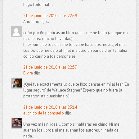
hago todo mal...
21 de junio de 2010 a las 22:39
Anónimo dijo...
coño por fin publicas un libro que si me he leido (aunque no
es que lea mucho la verdad)
la espuma de los dias me lo acabe hace dos meses, el mal
cuerpo que me dejo al final me duro un par de dias, le habia
cojido cariño a los personajes
21 de junio de 2010 a las 22:57
Elvira
dijo...
¿Qué fue exactamente lo que te hizo pensar en mí al leer "En
lugar seguro" de Wallace Stegner? Espero que no fuera la
protagonista buenísima. :-)
21 de junio de 2010 a las 23:14
el chico de la consuelo
dijo...
Una vez más ni idea... como si hablaras en chino. Ni me
suenan los libros, ni me suenan los autores, ni nada de
nada...