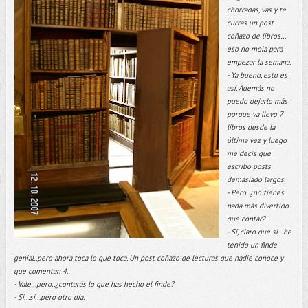
chorradas, vas y te
curras un post
coñazo de libros…
eso no mola para
empezar la semana.
- Ya bueno, esto es
así. Además no
puedo dejarlo más
porque ya llevo 7
libros desde la
última vez y luego
me decís que
escribo posts
demasiado largos.
- Pero..¿no tienes
nada más divertido
que contar?
- Sí, claro que si...he
tenido un finde
genial..pero ahora toca lo que toca. Un post coñazo de lecturas que nadie conoce y
que comentan 4.
- Vale…pero..¿contarás lo que has hecho el finde?
- Si...si...pero otro día.