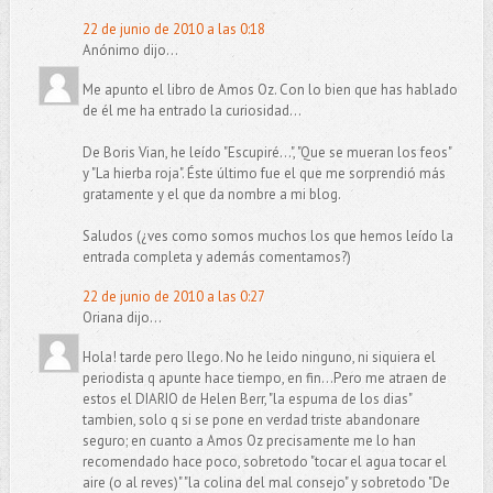
22 de junio de 2010 a las 0:18
Anónimo dijo...
Me apunto el libro de Amos Oz. Con lo bien que has hablado
de él me ha entrado la curiosidad...
De Boris Vian, he leído "Escupiré...", "Que se mueran los feos"
y "La hierba roja". Éste último fue el que me sorprendió más
gratamente y el que da nombre a mi blog.
Saludos (¿ves como somos muchos los que hemos leído la
entrada completa y además comentamos?)
22 de junio de 2010 a las 0:27
Oriana dijo...
Hola! tarde pero llego. No he leido ninguno, ni siquiera el
periodista q apunte hace tiempo, en fin...Pero me atraen de
estos el DIARIO de Helen Berr, "la espuma de los dias"
tambien, solo q si se pone en verdad triste abandonare
seguro; en cuanto a Amos Oz precisamente me lo han
recomendado hace poco, sobretodo "tocar el agua tocar el
aire (o al reves)" "la colina del mal consejo" y sobretodo "De