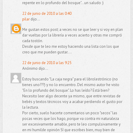
repente en lo profundo del bosque"...un saludo :)
22 de junio de 2010 a las 0:40
pilar
dijo...
Me gustan estos post; a veces no se que leer y si voy en plan
dar vueltas por la librería a veces acierto y otras me compró
cada tostón.
Desde que te leo me estoy haciendo una lista con los que
creo que me pueden gustar....
22 de junio de 2010 a las 9:25
Anónimo dijo...
Estoy buscando "La caja negra" para el librolestrónico (no
tienes uno???) y no lo encuentro. Del mismo autor he visto
"En lo profundo del bosque". Lo has leído? Está bien?
Necesito leer algo decente ya mismo, que entre revistas de
bebés y textos técnicos voy a acabar perdiendo el gusto por
la lectura.
Por cierto, suelo hacerte comentarios un poco "secos" las
pocas veces que los hago, porque va contra mi naturaleza
ser excesivamente amable, pero te leo compulsivamente y
en mi humilde opinión SI que escribes bien, muy bien de