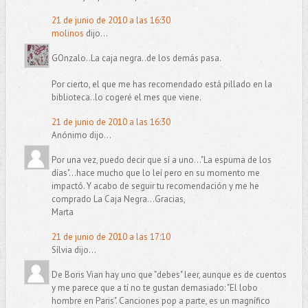
21 de junio de 2010 a las 16:30
molinos
dijo...
GOnzalo..La caja negra..de los demás pasa.
Por cierto, el que me has recomendado está pillado en la
biblioteca..lo cogeré el mes que viene.
21 de junio de 2010 a las 16:30
Anónimo dijo...
Por una vez, puedo decir que sí a uno..."La espuma de los
días"...hace mucho que lo leí pero en su momento me
impactó. Y acabo de seguir tu recomendación y me he
comprado La Caja Negra...Gracias,
Marta
21 de junio de 2010 a las 17:10
Sílvia dijo...
De Boris Vian hay uno que "debes" leer, aunque es de cuentos
y me parece que a tí no te gustan demasiado: "El lobo
hombre en Paris". Canciones pop a parte, es un magnífico