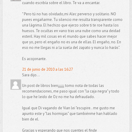
cuando escribía sobre el libro. Te va a encantar.
" Pero tú no has olvidado,mi Alec perverso y solitario. NO
puees engañarme. Tu silencio me resulta transparente como
una lágrima. El hechizo que ejerzo sobre ti te roe hasta los
huesos. Te ocultas en vano tras una nube como una deidad
esteril. Hay mil cosas en el mundo que sabes hacer mejor
que yo, pero el engaño no es una de ellas. El engaño, no. En
eso no me llegas ni a la suela del zapato y nunca lo harás".
Es acojonante.
21 de junio de 2010 a las 16:27
Sara dijo...
Un post de libros bien¡¡¡¡¡¡¡ tomo nota de todas las
recomendaciones, me paso igual con "la caja negra" y todo
lo que he leido de Oz no me ha defraudado.
Igual que Di vagando de Vian lei "escupire.. me gusto me
apunto este y "las hormigas" que tambiénme han hablado
bien de el.
Gracias y esperando que nos cuentes el finde