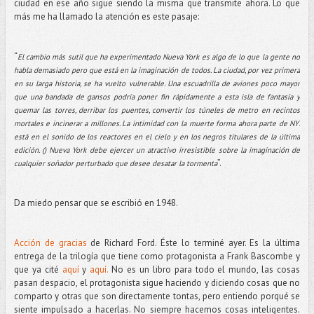
ciudad en ese año sigue siendo la misma que transmite ahora. Lo que
más me ha llamado la atención es este pasaje:
“
El cambio más sutil que ha experimentado Nueva York es algo de lo que la gente no
habla demasiado pero que está en la imaginación de todos. La ciudad, por vez primera
en su larga historia, se ha vuelto vulnerable. Una escuadrilla de aviones poco mayor
que una bandada de gansos podría poner fin rápidamente a esta isla de fantasía y
quemar las torres, derribar los puentes, convertir los túneles de metro en recintos
mortales e incinerar a millones. La intimidad con la muerte forma ahora parte de NY:
está en el sonido de los reactores en el cielo y en los negros titulares de la última
edición. () Nueva York debe ejercer un atractivo irresistible sobre la imaginación de
”.
cualquier soñador perturbado que desee desatar la tormenta
Da miedo pensar que se escribió en 1948.
Acción de gracias
de Richard Ford. Éste lo terminé ayer. Es la última
entrega de la trilogía que tiene como protagonista a Frank Bascombe y
que ya cité
aquí
y
aquí.
No es un libro para todo el mundo, las cosas
pasan despacio, el protagonista sigue haciendo y diciendo cosas que no
comparto y otras que son directamente tontas, pero entiendo porqué se
siente impulsado a hacerlas. No siempre hacemos cosas inteligentes.