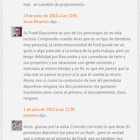
mal...es cuestión de proponérselo.
24 de junio de 2010 a las 10:41
Jesús Miramón
dijo...
Jó, Frank Bascombe es uno de los personajes de mi vida
lectora. Comprendo cuando dices que es un tipo de literatura
muy personal, la lenta minuciosidad de Ford puede ser un
gozo o algo parecido a la tortura de la gota malaya, pero yo
tengo debilidad por Bascombe y sus comeduras de tarro y
sus proyectos y sus relaciones con gente corriente y
marciana al mismo tiempo y, en fin, es que me parece que la
vida real se parece un poco a lo que él cuenta (a veces).
Ahora, eso sí, como la conmoción de leer «El periodista
deportivo» ninguna, los dos posteriores me gustaron
muchísimo pero como el primero, el descubrimiento, claro,
ninguno.
1 de julio de 2010 a las 22:38
molinos
dijo...
Jesús..gracias por la visita. Coincido con todo lo que dices. El
periodista deportivo fue para mi un flash...pero es verdad
que o entras en el universo de Frank, que yo tambien veo