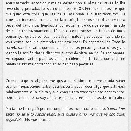
entusiasmado, encogido y me ha dejado con el alma del revés. Lo iba
leyendo y pensaba..Lo siento por Amos Oz..Pero es imposible que
cualquier otra cosa que lea de él me vaya a gustar tantísimo. Oz
consigue transmitir la fuerza de la pasión, la imposibilidad de olvidar a
pesar del daño y las heridas, la “conexión” entre dos personas más allá
de cualquier razonamiento, lógica o compromiso. La fuerza de unos
personajes que se conocen, se saben “malos” y se aceptan, aprenden a
vivir como son, sin pretender ser otra cosa. Es espectacular. Toda la
novela son las cartas que intercambian unos personajes con otros y vas
viendo la acción desde distintos puntos de vista..en fin..Es acojonante.
He copiado tantos párrafos en mi cuaderno de lecturas que casi me
habría salido mejor fotocopiar las páginas y pegarlas…
Cuando algo o alguien me gusta muchísimo, me encantaría saber
escribir mejor, bueno..saber escribir, para poder decir algo que estuviera
minimamente a la altura y que consiguiera transmitir ese sentimiento,
pero obviamente no soy capaz, asi que tendréis que fiaros de mi palabra.
Marta me lo regaló por mi cumpleaños con mucho miedo: “
como lees
tanto no sé si lo habrás leído, si te gustará o no...Así que va con ticket
regalo
”. Muchísimas gracias.