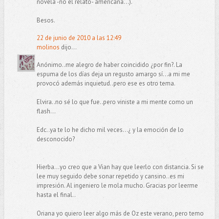
novela -no el relato- americana...).
Besos.
22 de junio de 2010 a las 12:49
molinos
dijo...
Anónimo..me alegro de haber coincidido ¿por fin?. La
espuma de los días deja un regusto amargo sí...a mi me
provocó además inquietud..pero ese es otro tema.
Elvira..no sé lo que fue..pero viniste a mi mente como un
flash...
Edc..ya te lo he dicho mil veces...¿ y la emoción de lo
desconocido?
Hierba...yo creo que a Vian hay que leerlo con distancia. Si se
lee muy seguido debe sonar repetido y cansino..es mi
impresión. Al ingeniero le mola mucho. Gracias por leerme
hasta el final..
Oriana yo quiero leer algo más de Oz este verano, pero temo