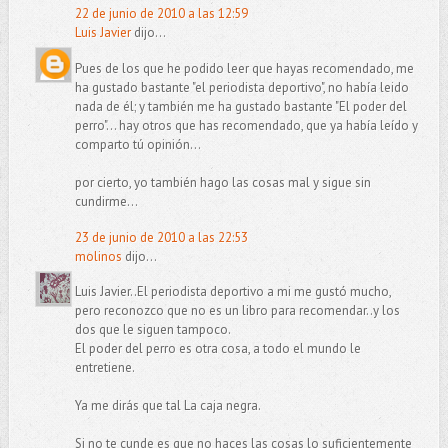
22 de junio de 2010 a las 12:59
Luis Javier
dijo...
Pues de los que he podido leer que hayas recomendado, me
ha gustado bastante "el periodista deportivo", no había leido
nada de él; y también me ha gustado bastante "El poder del
perro"... hay otros que has recomendado, que ya había leído y
comparto tú opinión...
por cierto, yo también hago las cosas mal y sigue sin
cundirme...
23 de junio de 2010 a las 22:53
molinos
dijo...
Luis Javier..El periodista deportivo a mi me gustó mucho,
pero reconozco que no es un libro para recomendar..y los
dos que le siguen tampoco.
El poder del perro es otra cosa, a todo el mundo le
entretiene.
Ya me dirás que tal La caja negra.
Si no te cunde es que no haces las cosas lo suficientemente